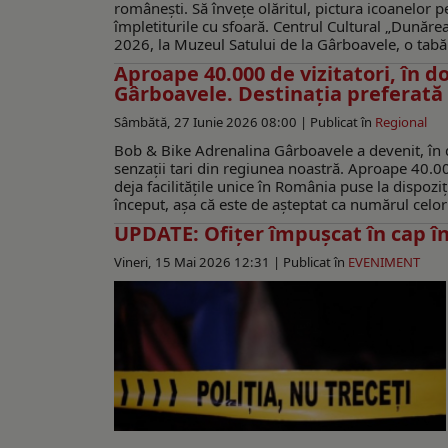
româneşti. Să înveţe olăritul, pictura icoanelor p
împletiturile cu sfoară. Centrul Cultural „Dunărea
2026, la Muzeul Satului de la Gârboavele, o tabără
Aproape 40.000 de vizitatori, în d
Gârboavele. Destinația preferată 
Sâmbătă, 27 Iunie 2026 08:00 |
Publicat în
Regional
Bob & Bike Adrenalina Gârboavele a devenit, în d
senzații tari din regiunea noastră. Aproape 40.000 d
deja facilitățile unice în România puse la dispoz
început, așa că este de așteptat ca numărul celor 
UPDATE: Ofițer împușcat în cap în
Vineri, 15 Mai 2026 12:31 |
Publicat în
EVENIMENT