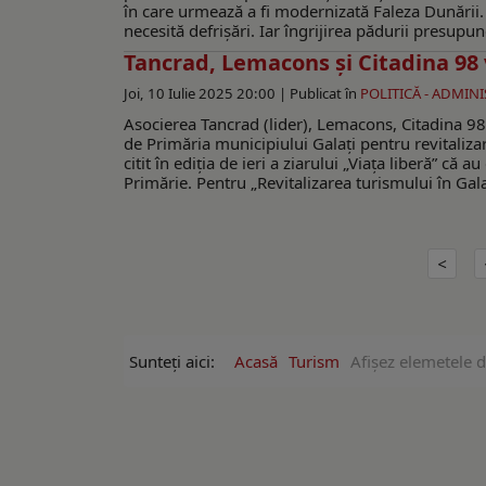
în care urmează a fi modernizată Faleza Dunării.
necesită defrişări. Iar îngrijirea pădurii presupune
Tancrad, Lemacons și Citadina 98 
Joi, 10 Iulie 2025 20:00 |
Publicat în
POLITICĂ - ADMINI
Asocierea Tancrad (lider), Lemacons, Citadina 98,
de Primăria municipiului Galați pentru revitaliza
citit în ediția de ieri a ziarului „Viața liberă” că
Primărie. Pentru „Revitalizarea turismului în Gala
Sunteți aici:
Acasă
Turism
Afişez elemetele 