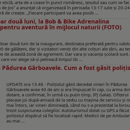
e sticlă, arta de a coase în punct românesc, ţesutul sau cum se fac
 de Jos” a anunţat că organizează în perioada 13-17 iulie și 20-24 
 de creaţie. „Fiecare participant va avea posib ...
oar două luni, la Bob & Bike Adrenalina
pentru aventură în mijlocul naturii (FOTO)
oar două luni de la inaugurare, destinația preferată pentru iubito
e gălățeni, dar și vizitatori veniți din alte colțuri ale țării, au te
iție de această zonă de agrement. Dar vara și vacanța școlară sunt 
care vor alege să-și petreacă timpul lib ...
 Pădurea Gârboavele. Cum a fost găsit polițis
UPDATE ora 13.48 - Polițistul găsit decedat vineri în Pădurea
Gârboavele avea 40 de ani și era împușcat în cap, cu arma di
dotare, a confirmat, în urmă cu puțin timp, IPJ Galați. Ofițerul
plecase joi după-amiază de la sediu cu mașina de serviciu și n
mai întors, iar vineri dimineață, când nu s-a prezentat la birou
trezit suspiciunea colegilor. Autoturismul dotat cu GPS a făcut
polițistul dispărut să fie localizat rapid. Medicii de pe Ambula
au mai ...