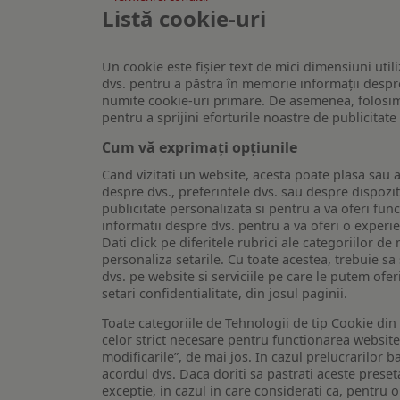
Listă cookie-uri
Un cookie este fişier text de mici dimensiuni utili
dvs. pentru a păstra în memorie informații despre
numite cookie-uri primare. De asemenea, folosim c
pentru a sprijini eforturile noastre de publicitat
Cum vă exprimați opțiunile
Cand vizitati un website, acesta poate plasa sau a
despre dvs., preferintele dvs. sau despre dispozit
publicitate personalizata si pentru a va oferi func
informatii despre dvs. pentru a va oferi o experi
Dati click pe diferitele rubrici ale categoriilor 
personaliza setarile. Cu toate acestea, trebuie s
dvs. pe website si serviciile pe care le putem ofer
setari confidentialitate, din josul paginii.
Toate categoriile de Tehnologii de tip Cookie di
celor strict necesare pentru functionarea website-u
modificarile”, de mai jos. In cazul prelucrarilor 
acordul dvs. Daca doriti sa pastrati aceste presetar
exceptie, in cazul in care considerati ca, pentru 