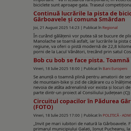
biciclete sunt aproape gata. Traseul competițional
Continuă lucrările la pista de bic
Gârboavele și comuna Smârdan
Joi, 21 August 2025 14:23 |
Publicat în
Regional
În curând gălățenii vor putea să se bucure de pl
Manolache se toarnă asfalt, iar lucrările la pista 
regiune, va oferi o pistă modernă de 22,8 kilomet
porni de la Lacul Vânători, trecând prin satul C
Bob cu bob se face pista. Toamnă c
Vineri, 18 Iulie 2025 18:00 |
Publicat în
Bani Europeni
Se anunţă o toamnă plină pentru amatorii de senz
de mountain-bike şi zid de cățărare cu o înălțim
nevoia de atâta adrenalină vor exista şi locuri de 
parte dintr-un proiect al Consiliului Judeţean (CJ)
Circuitul copacilor în Pădurea Gâr
(FOTO)
Vineri, 18 Iulie 2025 17:00 |
Publicat în
POLITICĂ - ADM
„Invit pe mari iubitori de natură la Gârboavele. F
primarul municipiului Galaţi, Ionuţ Pucheanu, la a