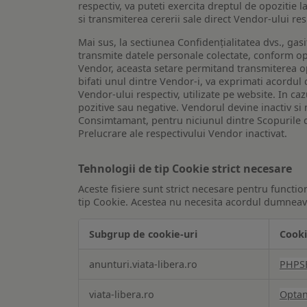
respectiv, va puteti exercita dreptul de opozitie l
si transmiterea cererii sale direct Vendor-ului res
Mai sus, la sectiunea Confidențialitatea dvs., gas
transmite datele personale colectate, conform opt
Vendor, aceasta setare permitand transmiterea opt
bifati unul dintre Vendor-i, va exprimati acordul
Vendor-ului respectiv, utilizate pe website. In caz
pozitive sau negative. Vendorul devine inactiv si 
Consimtamant, pentru niciunul dintre Scopurile d
Prelucrare ale respectivului Vendor inactivat.
Tehnologii de tip Cookie strict necesare
Aceste fisiere sunt strict necesare pentru functio
tip Cookie. Acestea nu necesita acordul dumneavo
Subgrup de cookie-uri
Cooki
Tehnologii
anunturi.viata-libera.ro
PHPS
de
tip
viata-libera.ro
Opta
Cookie