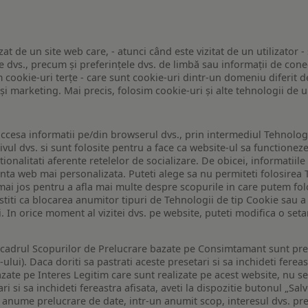
zat de un site web care, - atunci când este vizitat de un utilizator -
 dvs., precum și preferințele dvs. de limbă sau informații de conec
ookie-uri terțe - care sunt cookie-uri dintr-un domeniu diferit de 
e și marketing. Mai precis, folosim cookie-uri și alte tehnologii de
ccesa informatii pe/din browserul dvs., prin intermediul Tehnologii
ivul dvs. si sunt folosite pentru a face ca website-ul sa functionez
tionalitati aferente retelelor de socializare. De obicei, informatiile
enta web mai personalizata. Puteti alege sa nu permiteti folosirea 
de mai jos pentru a afla mai multe despre scopurile in care putem fo
a stiti ca blocarea anumitor tipuri de Tehnologii de tip Cookie sau
i. In orice moment al vizitei dvs. pe website, puteti modifica o set
n cadrul Scopurilor de Prelucrare bazate pe Consimtamant sunt pre
lui). Daca doriti sa pastrati aceste presetari si sa inchideti fereas
bazate pe Interes Legitim care sunt realizate pe acest website, nu s
i si sa inchideti fereastra afisata, aveti la dispozitie butonul „Sal
o anume prelucrare de date, intr-un anumit scop, interesul dvs. pre