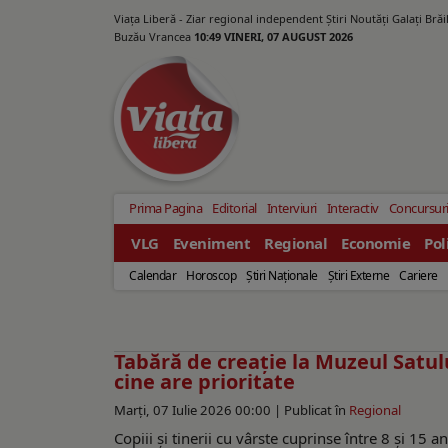
Viața Liberă - Ziar regional independent Știri Noutăți Galaţi Bră
Buzău Vrancea
10:49 VINERI, 07 AUGUST 2026
Prima Pagina
Editorial
Interviuri
Interactiv
Concursur
VLG
Eveniment
Regional
Economie
Pol
Calendar
Horoscop
Ştiri Naţionale
Ştiri Externe
Cariere
Tabără de creaţie la Muzeul Satulu
cine are prioritate
Marți, 07 Iulie 2026 00:00 |
Publicat în
Regional
Copiii și tinerii cu vârste cuprinse între 8 și 15 