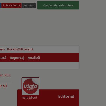
Gestionați preferințele
Publica Anunt
Anunturi
News
Bilă albă/Bilă neagră
tură
Reportaj
Analiză
eed RSS
 şi
Editorial
Viaţa Liberă