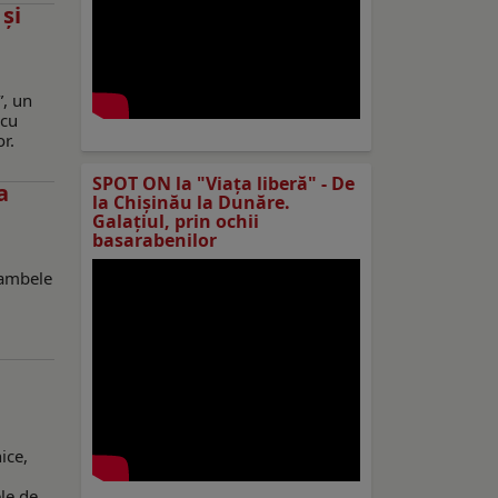
și
”, un
 cu
r.
SPOT ON la "Viaţa liberă" - De
a
la Chișinău la Dunăre.
Galațiul, prin ochii
basarabenilor
 ambele
ice,
ele de