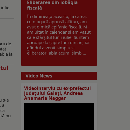
Eliberarea din iobăgia
iulie
fiscală
În dimineața aceasta, la cafea,
cu o țigară aprinsă alături, am
avut o mică epifanie fiscală. M-
am uitat în calendar și am văzut
că e sfârșitul lunii iulie. Suntem
aproape la șapte luni din an, iar
rii de
gândul a venit simplu și
stat
eliberator: abia acum, simb ...
abia la
tul
Video News
Videointerviu cu ex-prefectul
n
judeţului Galaţi, Andreea
Anamaria Naggar
u s-a
, a
 ca
nță nu