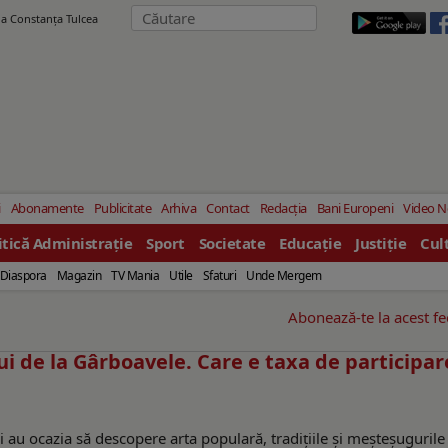
ila Constanţa Tulcea
i
Abonamente
Publicitate
Arhiva
Contact
Redacția
Bani Europeni
Video 
itică Administrație
Sport
Societate
Educație
Justiție
Cul
Diaspora
Magazin
TV Mania
Utile
Sfaturi
Unde Mergem
Abonează-te la acest f
i de la Gârboavele. Care e taxa de participare
ani au ocazia să descopere arta populară, tradiţiile şi meşteşugurile