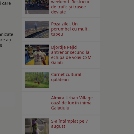
weekend. Restricţii
i care
de trafic şi trasee
deviate
Poza zilei. Un
porumbel cu mult…
anizate
tupeu
re ați
de
Djordje Pejici,
antrenor secund la
echipa de volei CSM
Galați
Carnet cultural
gălăţean
Almira Urban Village,
oază de lux în inima
Galațiului
S-a întâmplat pe 7
august