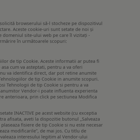
 solicită browserului să-l stocheze pe dispozitivul
tare. Aceste cookie-uri sunt setate de noi și
domeniul site-ului web pe care îl vizitați -
 urmărire în următoarele scopuri:
lor de tip Cookie. Aceste informatii ar putea fi
e asa cum va asteptati, pentru a va oferi
 nu va identifica direct, dar pot retine anumite
Tehnologiilor de tip Cookie in anumite scopuri.
losi Tehnologii de tip Cookie si pentru a va
 a anumitor Vendor-i poate influenta experienta
are anterioara, prin click pe sectiunea Modifica
setate INACTIVE pe acest website (cu exceptia
tra afisata, aveti la dispozitie butonul „Salveaza
e plaseaza fisiere de tip Cookie si nu este necesar
veaza modificarile”, de mai jos. Cu titlu de
valeaza interesului legitim al Vendor-ului