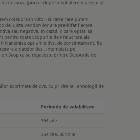
lui in cauza (prin click pe linkul aferent acesteia)
utem colabora in viitor) si catre care putem
okie. Lista Vendor-ilor are pre-bifat fiecare
iva sau negativa. In cazul in care optati sa
nt pentru toate Scopurile de Prelucrare ale
or fi transmise optiunile dvs. de consimtamant, fie
lucrare a datelor dvs., intemeiata pe
 un Scop ce se regaseste printre Scopurile de
ilor exprimate de dvs. cu privire la Tehnologii de
Perioada de valabilitate
364 zile
364 zile, 364 zile