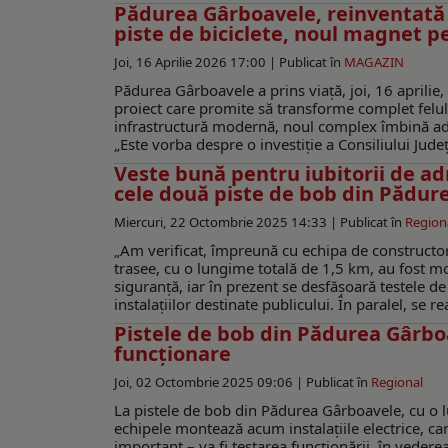
Pădurea Gârboavele, reinventată 
piste de biciclete, noul magnet 
Joi, 16 Aprilie 2026 17:00 |
Publicat în
MAGAZIN
Pădurea Gârboavele a prins viață, joi, 16 aprili
proiect care promite să transforme complet felul î
infrastructură modernă, noul complex îmbină adre
„Este vorba despre o investiție a Consiliului Jude
Veste bună pentru iubitorii de ad
cele două piste de bob din Pădur
Miercuri, 22 Octombrie 2025 14:33 |
Publicat în
Region
„Am verificat, împreună cu echipa de constructor
trasee, cu o lungime totală de 1,5 km, au fost mo
siguranță, iar în prezent se desfășoară testele de
instalațiilor destinate publicului. În paralel, se re
Pistele de bob din Pădurea Gârboa
funcționare
Joi, 02 Octombrie 2025 09:06 |
Publicat în
Regional
La pistele de bob din Pădurea Gârboavele, cu o 
echipele montează acum instalațiile electrice, ca
important – va fi testarea funcționării, în vederea 