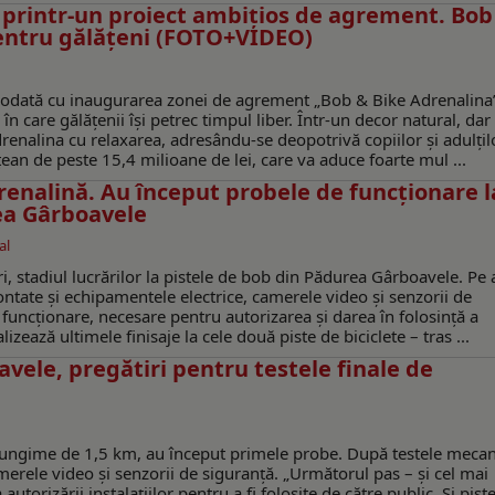
printr-un proiect ambițios de agrement. Bob 
pentru gălățeni (FOTO+VIDEO)
e, odată cu inaugurarea zonei de agrement „Bob & Bike Adrenalina
n care gălățenii își petrec timpul liber. Într-un decor natural, dar
nalina cu relaxarea, adresându-se deopotrivă copiilor și adulțilo
țean de peste 15,4 milioane de lei, care va aduce foarte mul ...
renalină. Au început probele de funcționare l
ea Gârboavele
al
i, stadiul lucrărilor la pistele de bob din Pădurea Gârboavele. Pe
ntate și echipamentele electrice, camerele video și senzorii de
 funcționare, necesare pentru autorizarea și darea în folosință a
alizează ultimele finisaje la cele două piste de biciclete – tras ...
vele, pregătiri pentru testele finale de
lungime de 1,5 km, au început primele probe. După testele mecan
merele video și senzorii de siguranță. „Următorul pas – și cel mai
autorizării instalațiilor pentru a fi folosite de către public. Și pist