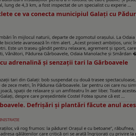
, lung de 4,3 km, a fost inspectat de un specialist cu experie ...
iclete ce va conecta municipiul Galați cu Pădu
imbări în mijlocul naturii, departe de zgomotul orașului. La Odaia
de biciclete avansează în ritm alert. „Acest proiect ambițios, unic î
ri. Este un traseu gândit pentru relaxare, agrement și sport, care
osti, Vânători, Pădurea Gârboavele, Odaia Manolache și Smârdan � 
u adrenalină şi senzaţii tari la Gârboavele
aţii tari din Galaţi: bob suspendat cu două trasee spectaculoase,
e de zece metri, în Pădurea Gârboavele. Iar pentru cei care nu sim
joacă, spații de relaxare și un amfiteatru în aer liber. Toate aceste
 Galaţi, despre care preşedintele Costel Fotea spune că est ...
boavele. Defrişări şi plantări făcute anul ace
INISTRAŢIE
raților, vă rog frumos: la pădure! Orașul e cu betoane”, răbufnea, 
dresa gălăţenilor care critică ori se arată îngrijoraţi cu privire l