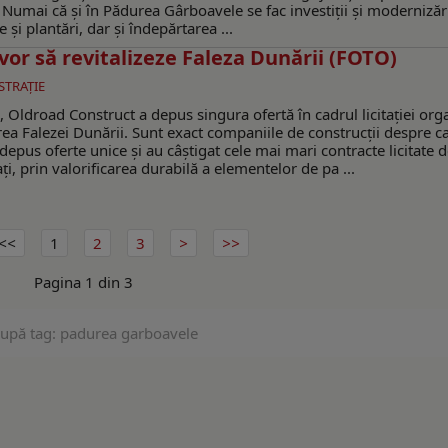
 Numai că şi în Pădurea Gârboavele se fac investiţii şi modernizăr
 şi plantări, dar şi îndepărtarea ...
vor să revitalizeze Faleza Dunării (FOTO)
STRAŢIE
 Oldroad Construct a depus singura ofertă în cadrul licitației org
rea Falezei Dunării. Sunt exact companiile de construcții despre ca
 au depus oferte unice și au câștigat cele mai mari contracte licitate 
ți, prin valorificarea durabilă a elementelor de pa ...
1
2
3
Pagina 1 din 3
după tag: padurea garboavele