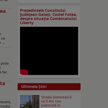
rea
Preşedintele Consiliului
Judeţean Galaţi, Costel Fotea,
despre situaţia Combinatului
Liberty
n
 va
...
 piste
t
a fac
sta
Ultimele Ştiri
Strada Domnească
va fi din nou
recent,
pietonală în
a modul