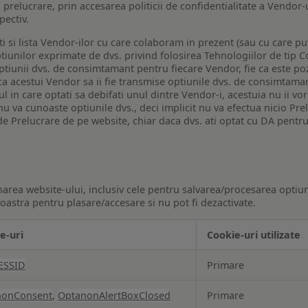
a prelucrare, prin accesarea politicii de confidentialitate a Vendor-u
pectiv.
iti si lista Vendor-ilor cu care colaboram in prezent (sau cu care p
iunilor exprimate de dvs. privind folosirea Tehnologiilor de tip Co
iunii dvs. de consimtamant pentru fiecare Vendor, fie ca este pozit
 ca acestui Vendor sa ii fie transmise optiunile dvs. de consimtama
ul in care optati sa debifati unul dintre Vendor-i, acestuia nu ii v
nu va cunoaste optiunile dvs., deci implicit nu va efectua nicio Pre
e Prelucrare de pe website, chiar daca dvs. ati optat cu DA pentru
narea website-ului, inclusiv cele pentru salvarea/procesarea optiun
astra pentru plasare/accesare si nu pot fi dezactivate.
e-uri
Cookie-uri utilizate
ESSID
Primare
nonConsent
,
OptanonAlertBoxClosed
Primare