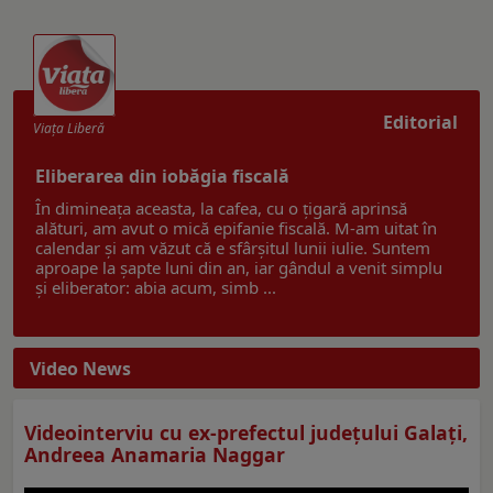
Editorial
Viaţa Liberă
Eliberarea din iobăgia fiscală
În dimineața aceasta, la cafea, cu o țigară aprinsă
alături, am avut o mică epifanie fiscală. M-am uitat în
calendar și am văzut că e sfârșitul lunii iulie. Suntem
aproape la șapte luni din an, iar gândul a venit simplu
și eliberator: abia acum, simb ...
Video News
Videointerviu cu ex-prefectul judeţului Galaţi,
Andreea Anamaria Naggar