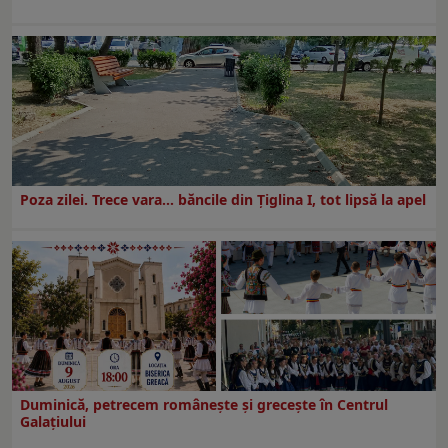
Poza zilei. Trece vara… băncile din Ţiglina I, tot lipsă la apel
Duminică, petrecem româneşte şi greceşte în Centrul
Galaţiului