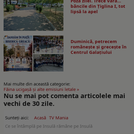
Poza zilei. Trece vara…
băncile din Ţiglina I, tot
lipsă la apel
Duminică, petrecem
româneşte şi greceşte în
Centrul Galaţiului
Mai multe din această categorie:
Făina ucigaşă şi alte emisiuni letale »
Nu se mai pot comenta articolele mai
vechi de 30 zile.
Sunteți aici:
Acasă
TV Mania
Ce se întâmplă pe Insulă rămâne pe Insulă