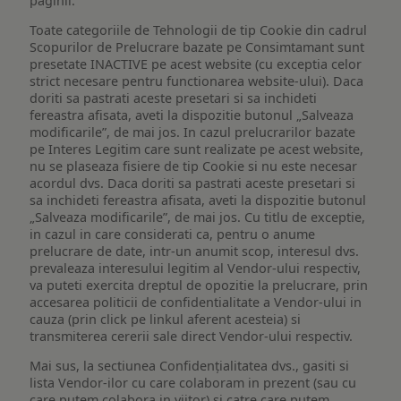
paginii.
Toate categoriile de Tehnologii de tip Cookie din cadrul
Scopurilor de Prelucrare bazate pe Consimtamant sunt
presetate INACTIVE pe acest website (cu exceptia celor
strict necesare pentru functionarea website-ului). Daca
doriti sa pastrati aceste presetari si sa inchideti
fereastra afisata, aveti la dispozitie butonul „Salveaza
modificarile”, de mai jos. In cazul prelucrarilor bazate
pe Interes Legitim care sunt realizate pe acest website,
nu se plaseaza fisiere de tip Cookie si nu este necesar
acordul dvs. Daca doriti sa pastrati aceste presetari si
sa inchideti fereastra afisata, aveti la dispozitie butonul
„Salveaza modificarile”, de mai jos. Cu titlu de exceptie,
in cazul in care considerati ca, pentru o anume
prelucrare de date, intr-un anumit scop, interesul dvs.
prevaleaza interesului legitim al Vendor-ului respectiv,
va puteti exercita dreptul de opozitie la prelucrare, prin
accesarea politicii de confidentialitate a Vendor-ului in
cauza (prin click pe linkul aferent acesteia) si
transmiterea cererii sale direct Vendor-ului respectiv.
Mai sus, la sectiunea Confidențialitatea dvs., gasiti si
lista Vendor-ilor cu care colaboram in prezent (sau cu
care putem colabora in viitor) si catre care putem