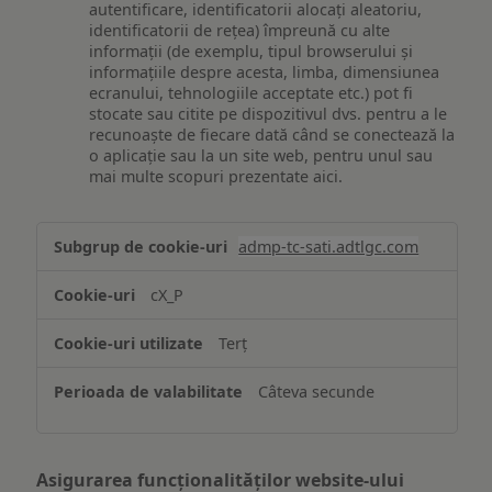
autentificare, identificatorii alocați aleatoriu,
identificatorii de rețea) împreună cu alte
informații (de exemplu, tipul browserului și
informațiile despre acesta, limba, dimensiunea
ecranului, tehnologiile acceptate etc.) pot fi
stocate sau citite pe dispozitivul dvs. pentru a le
recunoaște de fiecare dată când se conectează la
o aplicație sau la un site web, pentru unul sau
mai multe scopuri prezentate aici.
Stocarea
admp-tc-sati.adtlgc.com
și/sau
accesarea
cX_P
informațiilor
de
Terț
pe
un
Câteva secunde
dispozitiv
Asigurarea funcționalităților website-ului