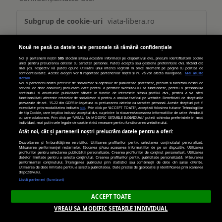
Publicitate
viata-libera.ro
țintită
(targetată)
__gpi
,
_cc_id
Nouă ne pasă ca datele tale personale să rămână confidențiale
Noi și partenerii noștri
585
stocăm și/sau accesăm informații pe dispozitivul dvs., precum identificatorii cookie
Primare
unici pentru prelucrarea datelor cu caracter personal. Puteți accepta sau gestiona preferințele dvs. făcând clic
mai jos, respectiv vă puteți opune utilizării unui interes legitim în orice moment pe pagina cu politica de
confidențialitate. Aceste alegeri vor fi raportate partenerilor noștri și nu vă vor afecta navigarea.
Mai multe
detalii
Noi si partenerii nostri (retelele de socializare si agentiile de publicitate partenere, precum si furnizorii nostri de
389 zile, 269 zile
servicii de date analitice) prelucram date pentru a permite website-ului sa functioneze, pentru a personaliza
continutul si anunturile publicitare afisate in functie de interesele si/sau profilul dvs., pentru a va oferi
functionalitati aferente retelelor de socializare si pentru a analiza traficul pe website. Beneficiati de drepturile
prevazute de art. 15-22 din GDPR in legatura cu prelucrarea datelor cu caracter personal. Aceste drepturi pot fi
exercitate prin modalitatea indicata
aici
. Prin click pe “ACCEPT TOATE”, acceptati folosirea tuturor Tehnologiilor
de tip Cookie, care implica inclusiv acceptul dvs. cu privire la stocarea/accesarea informatiilor de catre Vendor-ii
turn.com
cu care colaboram. Prin click pe “VREAU SA MODIFIC SETARILE INDIVIDUAL” puteti schimba preferintele in mod
individual, mai putin cele legate de cookie strict necesare pentru functionarea website-ului.
Atât noi, cât și partenerii noștri prelucrăm datele pentru a oferi:
uid
Dezvoltarea și îmbunătățirea serviciilor. Utilizarea profilurilor pentru selectarea conținutului personalizat.
Măsurarea performanței reclamelor. Stocarea și/sau accesarea informațiilor de pe un dispozitiv. Utilizarea
profilurilor pentru selectarea publicității personalizate. Crearea profilurilor de conținut personalizat. Utilizarea
datelor limitate pentru a selecta conținutul. Crearea profilurilor pentru publicitate personalizată. Măsurarea
Terț
performanței conținutului. Înțelegerea publicului prin statistici sau combinații de date din surse diferite.
Utilizarea de date limitate pentru a selecta publicitatea. Date precise de geolocație și identificarea prin scanarea
dispozitivului.
Listă parteneri (furnizori)
179 zile
ACCEPT TOATE
VREAU SA MODIFIC SETARILE INDIVIDUAL
hit.gemius.pl