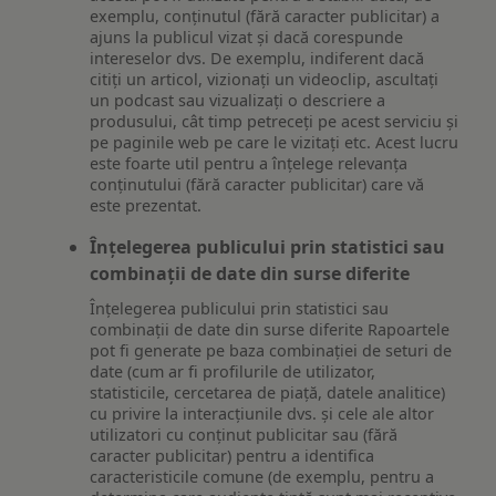
exemplu, conținutul (fără caracter publicitar) a
ajuns la publicul vizat și dacă corespunde
intereselor dvs. De exemplu, indiferent dacă
citiți un articol, vizionați un videoclip, ascultați
un podcast sau vizualizați o descriere a
produsului, cât timp petreceți pe acest serviciu și
pe paginile web pe care le vizitați etc. Acest lucru
este foarte util pentru a înțelege relevanța
conținutului (fără caracter publicitar) care vă
este prezentat.
Înțelegerea publicului prin statistici sau
combinații de date din surse diferite
Înțelegerea publicului prin statistici sau
combinații de date din surse diferite Rapoartele
pot fi generate pe baza combinației de seturi de
date (cum ar fi profilurile de utilizator,
statisticile, cercetarea de piață, datele analitice)
cu privire la interacțiunile dvs. și cele ale altor
utilizatori cu conținut publicitar sau (fără
caracter publicitar) pentru a identifica
caracteristicile comune (de exemplu, pentru a