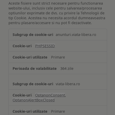
Aceste fisiere sunt strict necesare pentru functionarea
website-ului, inclusiv cele pentru salvarea/procesarea
optiunilor exprimate de dvs. cu privire la Tehnologii de
tip Cookie. Acestea nu necesita acordul dumneavoastra
pentru plasare/accesare si nu pot fi dezactivate.
Tehnologii
anunturi.viata-libera.ro
de
tip
PHPSESSID
Cookie
strict
Primare
necesare
364 zile
viata-libera.ro
OptanonConsent
,
OptanonAlertBoxClosed
Primare