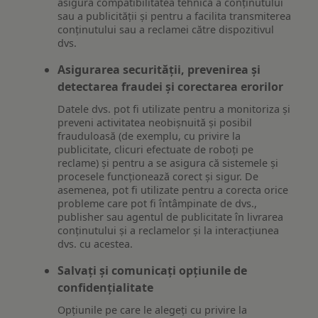
asigura compatibilitatea tehnică a conținutului
sau a publicității și pentru a facilita transmiterea
conținutului sau a reclamei către dispozitivul
dvs.
Asigurarea securității, prevenirea și
detectarea fraudei și corectarea erorilor
Datele dvs. pot fi utilizate pentru a monitoriza și
preveni activitatea neobișnuită și posibil
frauduloasă (de exemplu, cu privire la
publicitate, clicuri efectuate de roboți pe
reclame) și pentru a se asigura că sistemele și
procesele funcționează corect și sigur. De
asemenea, pot fi utilizate pentru a corecta orice
probleme care pot fi întâmpinate de dvs.,
publisher sau agentul de publicitate în livrarea
conținutului și a reclamelor și la interacțiunea
dvs. cu acestea.
Salvați și comunicați opțiunile de
confidențialitate
Opțiunile pe care le alegeți cu privire la