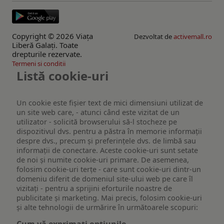
Copyright © 2026 Viaţa
Dezvoltat de
activemall.ro
Liberă Galaţi. Toate
drepturile rezervate.
Termeni si conditii
Listă cookie-uri
Un cookie este fişier text de mici dimensiuni utilizat de
un site web care, - atunci când este vizitat de un
utilizator - solicită browserului să-l stocheze pe
dispozitivul dvs. pentru a păstra în memorie informații
despre dvs., precum și preferințele dvs. de limbă sau
informații de conectare. Aceste cookie-uri sunt setate
de noi și numite cookie-uri primare. De asemenea,
folosim cookie-uri terțe - care sunt cookie-uri dintr-un
domeniu diferit de domeniul site-ului web pe care îl
vizitați - pentru a sprijini eforturile noastre de
publicitate și marketing. Mai precis, folosim cookie-uri
și alte tehnologii de urmărire în următoarele scopuri:
Cum vă exprimați opțiunile