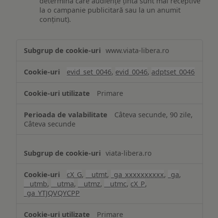
determina care audiențe țintă sunt mai receptive
la o campanie publicitară sau la un anumit
conținut).
Măsurare
www.viata-libera.ro
și
analiză
evid_set_0046
,
evid_0046
,
adptset_0046
Primare
Câteva secunde, 90 zile,
Câteva secunde
viata-libera.ro
cX_G
,
__utmt
,
_ga_xxxxxxxxxx
,
_ga
,
__utmb
,
__utma
,
__utmz
,
__utmc
,
cX_P
,
_ga_YTJQVQYCPP
Primare