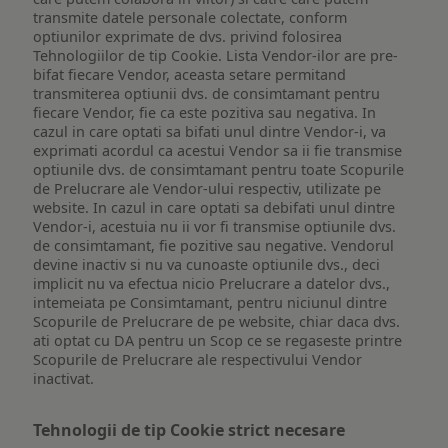
transmite datele personale colectate, conform
optiunilor exprimate de dvs. privind folosirea
Tehnologiilor de tip Cookie. Lista Vendor-ilor are pre-
bifat fiecare Vendor, aceasta setare permitand
transmiterea optiunii dvs. de consimtamant pentru
fiecare Vendor, fie ca este pozitiva sau negativa. In
cazul in care optati sa bifati unul dintre Vendor-i, va
exprimati acordul ca acestui Vendor sa ii fie transmise
optiunile dvs. de consimtamant pentru toate Scopurile
de Prelucrare ale Vendor-ului respectiv, utilizate pe
website. In cazul in care optati sa debifati unul dintre
Vendor-i, acestuia nu ii vor fi transmise optiunile dvs.
de consimtamant, fie pozitive sau negative. Vendorul
devine inactiv si nu va cunoaste optiunile dvs., deci
implicit nu va efectua nicio Prelucrare a datelor dvs.,
intemeiata pe Consimtamant, pentru niciunul dintre
Scopurile de Prelucrare de pe website, chiar daca dvs.
ati optat cu DA pentru un Scop ce se regaseste printre
Scopurile de Prelucrare ale respectivului Vendor
inactivat.
Tehnologii de tip Cookie strict necesare