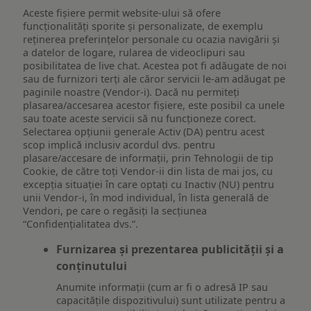
Aceste fișiere permit website-ului să ofere
funcționalități sporite și personalizate, de exemplu
reţinerea preferinţelor personale cu ocazia navigării și
a datelor de logare, rularea de videoclipuri sau
posibilitatea de live chat. Acestea pot fi adăugate de noi
sau de furnizori terți ale căror servicii le-am adăugat pe
paginile noastre (Vendor-i). Dacă nu permiteți
plasarea/accesarea acestor fișiere, este posibil ca unele
sau toate aceste servicii să nu funcționeze corect.
Selectarea opțiunii generale Activ (DA) pentru acest
scop implică inclusiv acordul dvs. pentru
plasare/accesare de informații, prin Tehnologii de tip
Cookie, de către toți Vendor-ii din lista de mai jos, cu
excepția situației în care optați cu Inactiv (NU) pentru
unii Vendor-i, în mod individual, în lista generală de
Vendori, pe care o regăsiți la secțiunea
“Confidențialitatea dvs.”.
Furnizarea și prezentarea publicității și a
conținutului
Anumite informații (cum ar fi o adresă IP sau
capacitățile dispozitivului) sunt utilizate pentru a