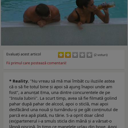
Evaluaţi acest articol
(2 voturi)
Fii primul care postează comentarii!
* Reality.
"Nu vreau să mă mai îmbăt cu iluziile astea
că o să fie totul bine și apoi să ajung înapoi unde am
fost", a anunțat Ema, una dintre concurentele de pe
"Insula Iubirii". La scurt timp, avea să fie filmată golind
pahar după pahar de alcool, apoi o sticlă, mai apoi
desfăcând una nouă și turnându-și pe gât conținutul de
parcă era apă plată, nu tărie. S-a oprit doar când
(ex)partenerul i-a smuls sticla din mână și a vărsat-o
lângă piscină, în timp ce manelele urlau din boxe. Apoi