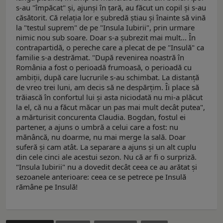
s-au "împăcat" și, ajunși în țară, au făcut un copil și s-au
căsătorit. Că relația lor e șubredă știau și înainte să vină
la "testul suprem" de pe "Insula Iubirii", prin urmare
nimic nou sub soare. Doar s-a șubrezit mai mult... În
contrapartidă, o pereche care a plecat de pe "Insulă" ca
familie s-a destrămat. "După revenirea noastră în
România a fost o perioadă frumoasă, o perioadă cu
ambiții, după care lucrurile s-au schimbat. La distanță
de vreo trei luni, am decis să ne despărțim. Îi place să
trăiască în confortul lui și asta niciodată nu mi-a plăcut
la el, că nu a făcut măcar un pas mai mult decât putea",
a mărturisit concurenta Claudia. Bogdan, fostul ei
partener, a ajuns o umbră a celui care a fost: nu
mănâncă, nu doarme, nu mai merge la sală. Doar
suferă și cam atât. La separare a ajuns și un alt cuplu
din cele cinci ale acestui sezon. Nu că ar fi o surpriză.
"Insula Iubirii" nu a dovedit decât ceea ce au arătat și
sezoanele anterioare: ceea ce se petrece pe Insulă
rămâne pe Insulă!