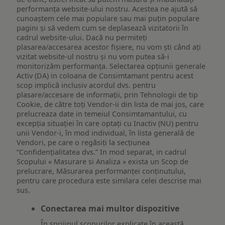
performanța website-ului nostru. Acestea ne ajută să
cunoaștem cele mai populare sau mai puțin populare
pagini și să vedem cum se deplasează vizitatorii în
cadrul website-ului. Dacă nu permiteți
plasarea/accesarea acestor fișiere, nu vom ști când ați
vizitat website-ul nostru și nu vom putea să-i
monitorizăm performanța. Selectarea opțiunii generale
Activ (DA) in coloana de Consimtamant pentru acest
scop implică inclusiv acordul dvs. pentru
plasare/accesare de informații, prin Tehnologii de tip
Cookie, de către toți Vendor-ii din lista de mai jos, care
prelucreaza date in temeiul Consimtamantului, cu
excepția situației în care optați cu Inactiv (NU) pentru
unii Vendor-i, în mod individual, în lista generală de
Vendori, pe care o regăsiți la secțiunea
“Confidențialitatea dvs.” In mod separat, in cadrul
Scopului « Masurare si Analiza » exista un Scop de
prelucrare, Măsurarea performanței conținutului,
pentru care procedura este similara celei descrise mai
sus.
Conectarea mai multor dispozitive
În sprijinul scopurilor explicate în această