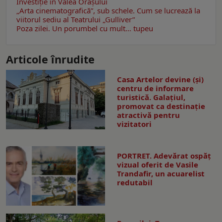
Investiţie în Valea Oraşului
„Arta cinematografică”, sub schele. Cum se lucrează la
viitorul sediu al Teatrului „Gulliver”
Poza zilei. Un porumbel cu mult… tupeu
Articole înrudite
Casa Artelor devine (şi)
centru de informare
turistică. Galaţiul,
promovat ca destinaţie
atractivă pentru
vizitatori
PORTRET. Adevărat ospăț
vizual oferit de Vasile
Trandafir, un acuarelist
redutabil