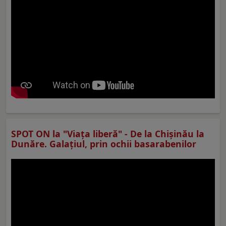
SPOT ON la "Viaţa liberă" - De la Chișinău la
Dunăre. Galațiul, prin ochii basarabenilor