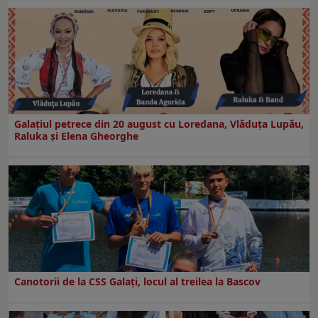
Galaţiul petrece din 20 august cu Loredana, Vlăduța Lupău,
Raluka și Elena Gheorghe
Canotorii de la CSS Galați, locul al treilea la Bascov