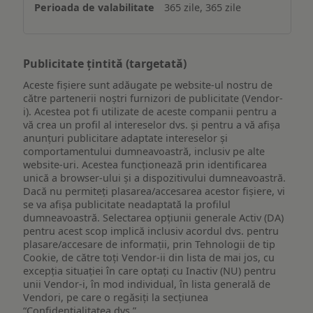
365 zile, 365 zile
Publicitate țintită (targetată)
Aceste fișiere sunt adăugate pe website-ul nostru de
către partenerii noștri furnizori de publicitate (Vendor-
i). Acestea pot fi utilizate de aceste companii pentru a
vă crea un profil al intereselor dvs. și pentru a vă afișa
anunțuri publicitare adaptate intereselor și
comportamentului dumneavoastră, inclusiv pe alte
website-uri. Acestea funcționează prin identificarea
unică a browser-ului și a dispozitivului dumneavoastră.
Dacă nu permiteți plasarea/accesarea acestor fișiere, vi
se va afișa publicitate neadaptată la profilul
dumneavoastră. Selectarea opțiunii generale Activ (DA)
pentru acest scop implică inclusiv acordul dvs. pentru
plasare/accesare de informații, prin Tehnologii de tip
Cookie, de către toți Vendor-ii din lista de mai jos, cu
excepția situației în care optați cu Inactiv (NU) pentru
unii Vendor-i, în mod individual, în lista generală de
Vendori, pe care o regăsiți la secțiunea
“Confidențialitatea dvs.”