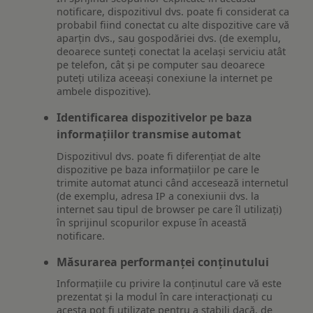
notificare, dispozitivul dvs. poate fi considerat ca
probabil fiind conectat cu alte dispozitive care vă
aparțin dvs., sau gospodăriei dvs. (de exemplu,
deoarece sunteți conectat la același serviciu atât
pe telefon, cât și pe computer sau deoarece
puteți utiliza aceeași conexiune la internet pe
ambele dispozitive).
Identificarea dispozitivelor pe baza
informațiilor transmise automat
Dispozitivul dvs. poate fi diferențiat de alte
dispozitive pe baza informațiilor pe care le
trimite automat atunci când accesează internetul
(de exemplu, adresa IP a conexiunii dvs. la
internet sau tipul de browser pe care îl utilizați)
în sprijinul scopurilor expuse în această
notificare.
Măsurarea performanței conținutului
Informațiile cu privire la conținutul care vă este
prezentat și la modul în care interacționați cu
acesta pot fi utilizate pentru a stabili dacă, de