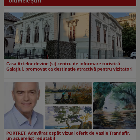
Ultimele Ştiri
Casa Artelor devine (şi) centru de informare turistică.
Galaţiul, promovat ca destinaţie atractivă pentru vizitatori
PORTRET. Adevărat ospăț vizual oferit de Vasile Trandafir,
un acuarelist redutabil