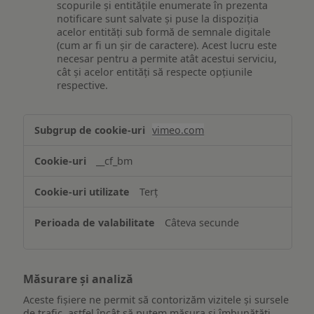
scopurile și entitățile enumerate în prezenta
notificare sunt salvate și puse la dispoziția
acelor entități sub formă de semnale digitale
(cum ar fi un șir de caractere). Acest lucru este
necesar pentru a permite atât acestui serviciu,
cât și acelor entități să respecte opțiunile
respective.
Asigurarea
vimeo.com
funcționalităților
website-
__cf_bm
ului
Terț
Câteva secunde
Măsurare și analiză
Aceste fișiere ne permit să contorizăm vizitele și sursele
de trafic, astfel încât să putem măsura și îmbunătăți