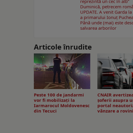
reprezintă un cec în alb”
Duminică, petrecem române
UPDATE. A venit Garda la 
a primarului Ionuţ Puche
Până unde (mai) este desc
salvarea arborilor
Articole înrudite
Peste 100 de jandarmi
CNAIR avertize
vor fi mobilizați la
șoferii asupra 
Iarmarocul Moldovenesc
portal neautori
din Tecuci
vânzare a rovin