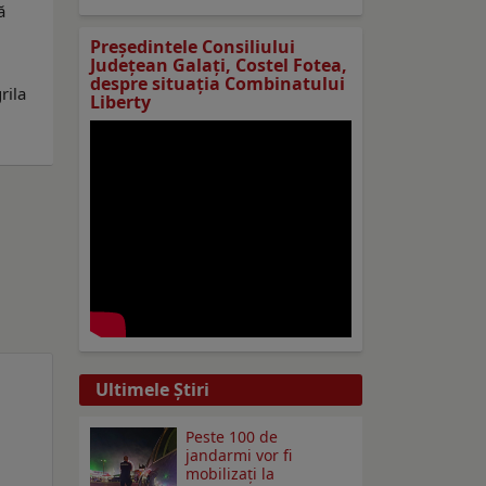
ă
Preşedintele Consiliului
Judeţean Galaţi, Costel Fotea,
despre situaţia Combinatului
rila
Liberty
Ultimele Ştiri
Peste 100 de
jandarmi vor fi
mobilizați la