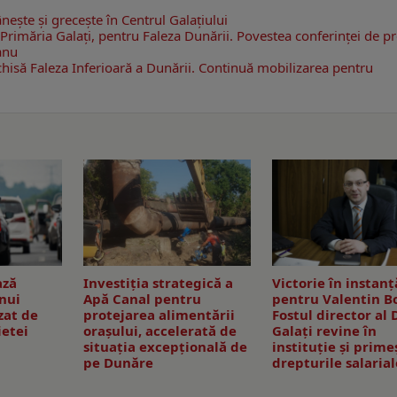
şte şi greceşte în Centrul Galaţiului
Primăria Galaţi, pentru Faleza Dunării. Povestea conferinţei de p
anu
hisă Faleza Inferioară a Dunării. Continuă mobilizarea pentru
ază
Investiția strategică a
Victorie în instanț
unui
Apă Canal pentru
pentru Valentin B
zat de
protejarea alimentării
Fostul director al 
ietei
orașului, accelerată de
Galați revine în
situația excepțională de
instituție și prime
pe Dunăre
drepturile salarial