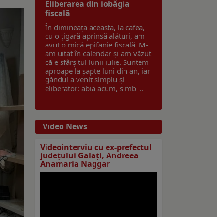
Eliberarea din iobăgia
fiscală
În dimineața aceasta, la cafea,
cu o țigară aprinsă alături, am
avut o mică epifanie fiscală. M-
am uitat în calendar și am văzut
că e sfârșitul lunii iulie. Suntem
aproape la șapte luni din an, iar
gândul a venit simplu și
eliberator: abia acum, simb ...
Video News
Videointerviu cu ex-prefectul
judeţului Galaţi, Andreea
Anamaria Naggar