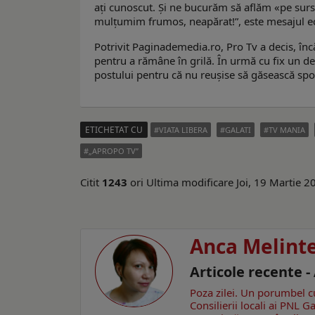
ați cunoscut. Și ne bucurăm să aflăm «pe surs
mulțumim frumos, neapărat!”, este mesajul ech
Potrivit Paginademedia.ro, Pro Tv a decis, în
pentru a rămâne în grilă. În urmă cu fix un d
postului pentru că nu reuşise să găsească spo
ETICHETAT CU
VIATA LIBERA
GALATI
TV MANIA
„APROPO TV”
Citit
1243
ori
Ultima modificare Joi, 19 Martie 
Anca Melint
Articole recente 
Poza zilei. Un porumbel 
Consilierii locali ai PNL 