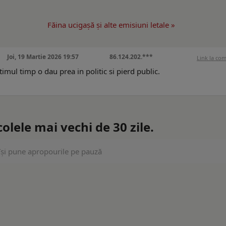
Făina ucigaşă şi alte emisiuni letale »
Joi, 19 Martie 2026 19:57
86.124.202.***
Link la co
imul timp o dau prea in politic si pierd public.
lele mai vechi de 30 zile.
își pune apropourile pe pauză