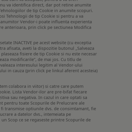
 nu va identifica direct, dar pot retine anumite
Tehnologiilor de tip Cookie in anumite scopuri.
losi Tehnologii de tip Cookie si pentru a va
 a anumitor Vendor-i poate influenta experienta
are anterioara, prin click pe sectiunea Modifica
setate INACTIVE pe acest website (cu exceptia
tra afisata, aveti la dispozitie butonul „Salveaza
e plaseaza fisiere de tip Cookie si nu este necesar
veaza modificarile”, de mai jos. Cu titlu de
valeaza interesului legitim al Vendor-ului
lui in cauza (prin click pe linkul aferent acesteia)
utem colabora in viitor) si catre care putem
okie. Lista Vendor-ilor are pre-bifat fiecare
iva sau negativa. In cazul in care optati sa
nt pentru toate Scopurile de Prelucrare ale
or fi transmise optiunile dvs. de consimtamant, fie
lucrare a datelor dvs., intemeiata pe
 un Scop ce se regaseste printre Scopurile de