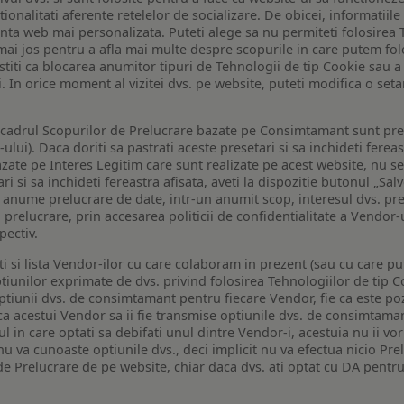
tionalitati aferente retelelor de socializare. De obicei, informatiile
enta web mai personalizata. Puteti alege sa nu permiteti folosirea 
de mai jos pentru a afla mai multe despre scopurile in care putem fo
a stiti ca blocarea anumitor tipuri de Tehnologii de tip Cookie sau
i. In orice moment al vizitei dvs. pe website, puteti modifica o set
n cadrul Scopurilor de Prelucrare bazate pe Consimtamant sunt pre
lui). Daca doriti sa pastrati aceste presetari si sa inchideti fereas
bazate pe Interes Legitim care sunt realizate pe acest website, nu s
i si sa inchideti fereastra afisata, aveti la dispozitie butonul „Sal
o anume prelucrare de date, intr-un anumit scop, interesul dvs. pre
a prelucrare, prin accesarea politicii de confidentialitate a Vendor-u
pectiv.
iti si lista Vendor-ilor cu care colaboram in prezent (sau cu care p
iunilor exprimate de dvs. privind folosirea Tehnologiilor de tip Co
iunii dvs. de consimtamant pentru fiecare Vendor, fie ca este pozit
 ca acestui Vendor sa ii fie transmise optiunile dvs. de consimtama
ul in care optati sa debifati unul dintre Vendor-i, acestuia nu ii v
nu va cunoaste optiunile dvs., deci implicit nu va efectua nicio Pre
e Prelucrare de pe website, chiar daca dvs. ati optat cu DA pentru