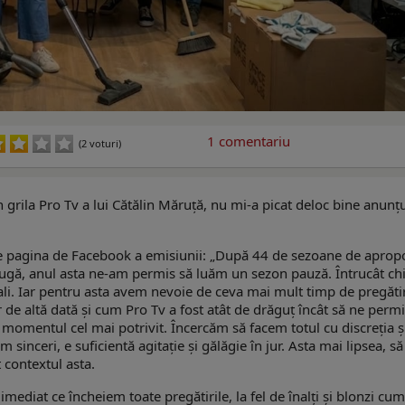
1
comentariu
(2 voturi)
grila Pro Tv a lui Cătălin Măruță, nu mi-a picat deloc bine anunțu
pe pagina de Facebook a emisiunii: „După 44 de sezoane de aprop
fugă, anul asta ne-am permis să luăm un sezon pauză. Întrucât ch
li. Iar pentru asta avem nevoie de ceva mai mult timp de pregăti
de altă dată și cum Pro Tv a fost atât de drăguț încât să ne permi
 momentul cel mai potrivit. Încercăm să facem totul cu discreția ș
 sinceri, e suficientă agitație și gălăgie în jur. Asta mai lipsea, s
t contextul asta.
ediat ce încheiem toate pregătirile, la fel de înalți și blonzi cum