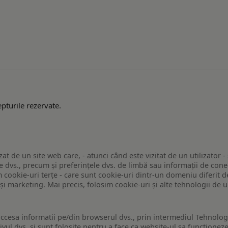
pturile rezervate.
zat de un site web care, - atunci când este vizitat de un utilizator -
 dvs., precum și preferințele dvs. de limbă sau informații de conec
ookie-uri terțe - care sunt cookie-uri dintr-un domeniu diferit de 
e și marketing. Mai precis, folosim cookie-uri și alte tehnologii de
ccesa informatii pe/din browserul dvs., prin intermediul Tehnologii
ivul dvs. si sunt folosite pentru a face ca website-ul sa functionez