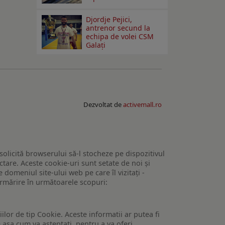
Djordje Pejici,
antrenor secund la
echipa de volei CSM
Galați
Dezvoltat de
activemall.ro
 solicită browserului să-l stocheze pe dispozitivul
tare. Aceste cookie-uri sunt setate de noi și
domeniul site-ului web pe care îl vizitați -
 urmărire în următoarele scopuri:
lor de tip Cookie. Aceste informatii ar putea fi
e asa cum va asteptati, pentru a va oferi