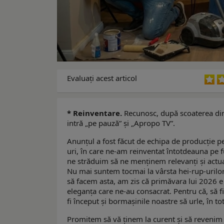
Evaluaţi acest articol
* Reinventare.
Recunosc, după scoaterea din 
intră „pe pauză” și „Apropo TV”.
Anunțul a fost făcut de echipa de producție 
uri, în care ne-am reinventat întotdeauna pe 
ne străduim să ne menținem relevanți și actua
Nu mai suntem tocmai la vârsta hei-rup-urilor 
să facem asta, am zis că primăvara lui 2026 e
eleganța care ne-au consacrat. Pentru că, să fim
fi început și bormașinile noastre să urle, în to
Promitem să vă ținem la curent și să revenim im