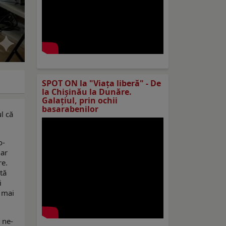
SPOT ON la "Viaţa liberă" - De
la Chișinău la Dunăre.
Galațiul, prin ochii
basarabenilor
l că
o-
iar
re.
tă
i
ă mai
 ne-