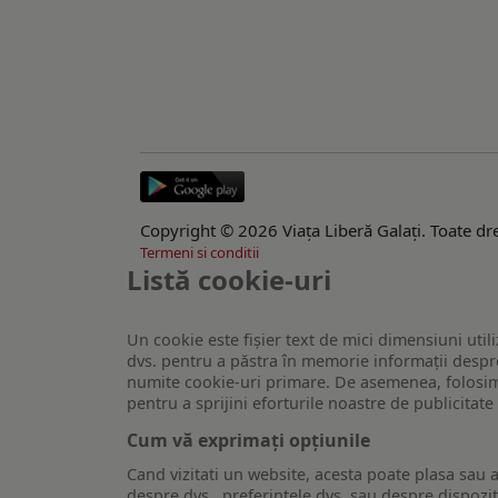
Copyright © 2026 Viaţa Liberă Galaţi. Toate dre
Termeni si conditii
Listă cookie-uri
Un cookie este fişier text de mici dimensiuni utili
dvs. pentru a păstra în memorie informații despre
numite cookie-uri primare. De asemenea, folosim c
pentru a sprijini eforturile noastre de publicitat
Cum vă exprimați opțiunile
Cand vizitati un website, acesta poate plasa sau a
despre dvs., preferintele dvs. sau despre dispozit