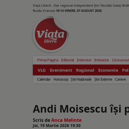
Viața Liberă - Ziar regional independent Știri Noutăți Galaţi Bră
Buzău Vrancea
18:14 VINERI, 07 AUGUST 2026
Prima Pagina
Editorial
Interviuri
Interactiv
Concursur
VLG
Eveniment
Regional
Economie
Pol
Calendar
Horoscop
Ştiri Naţionale
Ştiri Externe
Cariere
Andi Moisescu își
Scris de
Anca Melinte
Joi, 19 Martie 2026 19:30