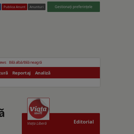
Gestionați preferințele
Publica Anunt
Anunturi
News
Bilă albă/Bilă neagră
tură
Reportaj
Analiză
ă
Editorial
Viaţa Liberă