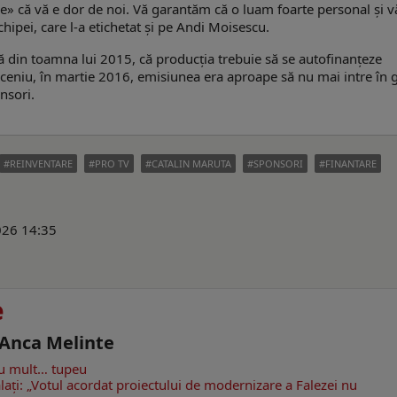
e» că vă e dor de noi. Vă garantăm că o luam foarte personal și v
ipei, care l-a etichetat și pe Andi Moisescu.
că din toamna lui 2015, că producţia trebuie să se autofinanţeze
eceniu, în martie 2016, emisiunea era aproape să nu mai intre în g
nsori.
REINVENTARE
PRO TV
CATALIN MARUTA
SPONSORI
FINANTARE
2026 14:35
e
- Anca Melinte
cu mult… tupeu
Galaţi: „Votul acordat proiectului de modernizare a Falezei nu