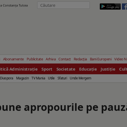
ila Constanţa Tulcea
i
Abonamente
Publicitate
Arhiva
Contact
Redacția
Bani Europeni
Video 
itică Administrație
Sport
Societate
Educație
Justiție
Cul
Diaspora
Magazin
TV Mania
Utile
Sfaturi
Unde Mergem
 pune apropourile pe pauz