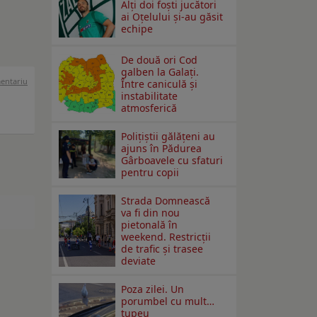
Alți doi foști jucători
ai Oțelului și-au găsit
echipe
De două ori Cod
galben la Galaţi.
mentariu
Între caniculă şi
instabilitate
atmosferică
Polițiștii gălățeni au
ajuns în Pădurea
Gârboavele cu sfaturi
pentru copii
Strada Domnească
va fi din nou
pietonală în
weekend. Restricţii
de trafic şi trasee
deviate
Poza zilei. Un
porumbel cu mult…
tupeu