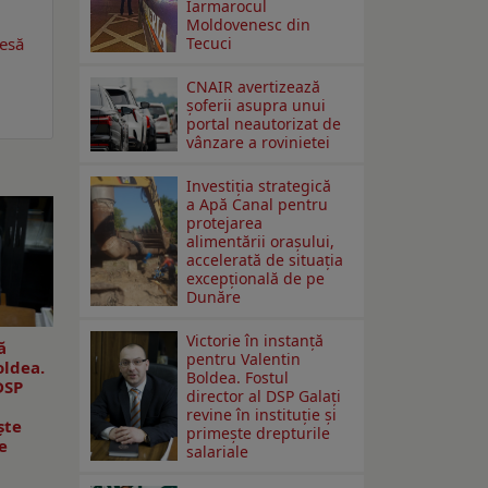
Iarmarocul
Moldovenesc din
Tecuci
resă
CNAIR avertizează
șoferii asupra unui
portal neautorizat de
vânzare a rovinietei
Investiția strategică
a Apă Canal pentru
protejarea
alimentării orașului,
accelerată de situația
excepțională de pe
Dunăre
Victorie în instanță
ă
pentru Valentin
oldea.
Boldea. Fostul
DSP
director al DSP Galați
revine în instituție și
ște
primește drepturile
e
salariale