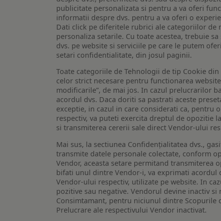
publicitate personalizata si pentru a va oferi func
informatii despre dvs. pentru a va oferi o experi
Dati click pe diferitele rubrici ale categoriilor 
personaliza setarile. Cu toate acestea, trebuie s
dvs. pe website si serviciile pe care le putem ofer
setari confidentialitate, din josul paginii.
Toate categoriile de Tehnologii de tip Cookie di
celor strict necesare pentru functionarea website-u
modificarile”, de mai jos. In cazul prelucrarilor 
acordul dvs. Daca doriti sa pastrati aceste presetar
exceptie, in cazul in care considerati ca, pentru 
respectiv, va puteti exercita dreptul de opozitie l
si transmiterea cererii sale direct Vendor-ului res
Mai sus, la sectiunea Confidențialitatea dvs., gas
transmite datele personale colectate, conform opt
Vendor, aceasta setare permitand transmiterea opt
bifati unul dintre Vendor-i, va exprimati acordul
Vendor-ului respectiv, utilizate pe website. In caz
pozitive sau negative. Vendorul devine inactiv si 
Consimtamant, pentru niciunul dintre Scopurile d
Prelucrare ale respectivului Vendor inactivat.