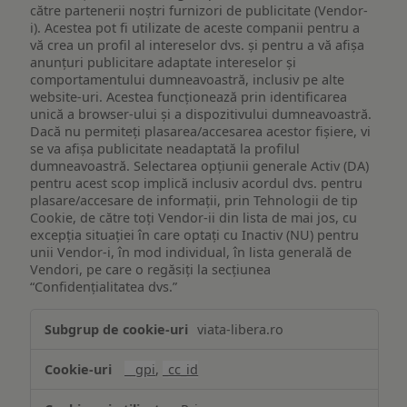
către partenerii noștri furnizori de publicitate (Vendor-
i). Acestea pot fi utilizate de aceste companii pentru a
vă crea un profil al intereselor dvs. și pentru a vă afișa
anunțuri publicitare adaptate intereselor și
comportamentului dumneavoastră, inclusiv pe alte
website-uri. Acestea funcționează prin identificarea
unică a browser-ului și a dispozitivului dumneavoastră.
Dacă nu permiteți plasarea/accesarea acestor fișiere, vi
se va afișa publicitate neadaptată la profilul
dumneavoastră. Selectarea opțiunii generale Activ (DA)
pentru acest scop implică inclusiv acordul dvs. pentru
plasare/accesare de informații, prin Tehnologii de tip
Cookie, de către toți Vendor-ii din lista de mai jos, cu
excepția situației în care optați cu Inactiv (NU) pentru
unii Vendor-i, în mod individual, în lista generală de
Vendori, pe care o regăsiți la secțiunea
“Confidențialitatea dvs.”
Publicitate
viata-libera.ro
țintită
(targetată)
__gpi
,
_cc_id