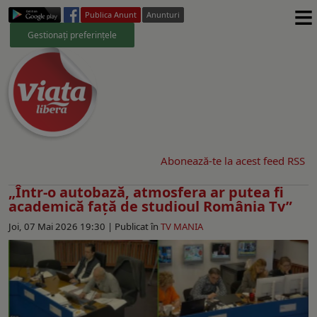
≡
Publica Anunt
Anunturi
Gestionați preferințele
Abonează-te la acest feed RSS
„Într-o autobază, atmosfera ar putea fi
academică faţă de studioul România Tv”
Joi, 07 Mai 2026 19:30 |
Publicat în
TV MANIA