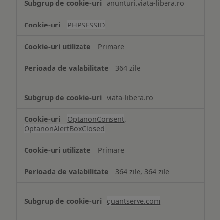
anunturi.viata-libera.ro
de
tip
PHPSESSID
Cookie
strict
Primare
necesare
364 zile
viata-libera.ro
OptanonConsent
,
OptanonAlertBoxClosed
Primare
364 zile, 364 zile
quantserve.com