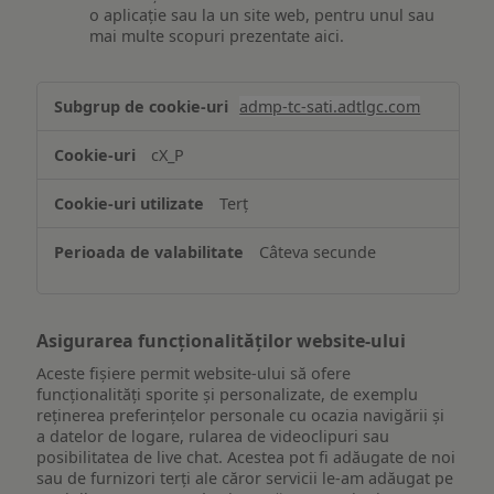
o aplicație sau la un site web, pentru unul sau
mai multe scopuri prezentate aici.
Stocarea
admp-tc-sati.adtlgc.com
și/sau
accesarea
cX_P
informațiilor
de
Terț
pe
un
Câteva secunde
dispozitiv
Asigurarea funcționalităților website-ului
Aceste fișiere permit website-ului să ofere
funcționalități sporite și personalizate, de exemplu
reţinerea preferinţelor personale cu ocazia navigării și
a datelor de logare, rularea de videoclipuri sau
posibilitatea de live chat. Acestea pot fi adăugate de noi
sau de furnizori terți ale căror servicii le-am adăugat pe