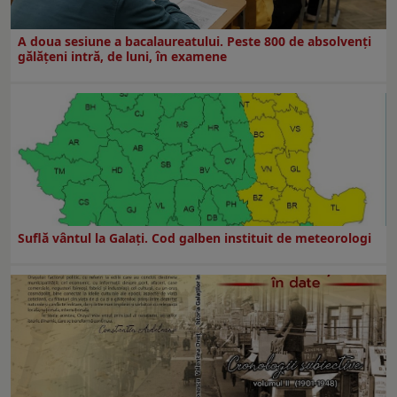
A doua sesiune a bacalaureatului. Peste 800 de absolvenţi
gălăţeni intră, de luni, în examene
Suflă vântul la Galaţi. Cod galben instituit de meteorologi