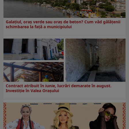
Galațiul, oraș verde sau oraș de beton? Cum văd gălățenii
schimbarea la față a municipiului
Contract atribuit în iunie, lucrări demarate în august.
Investiţie în Valea Oraşului