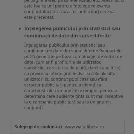
pe paginile web pe care le vizitați etc. Acest lucru
este foarte util pentru a înțelege relevanța
conținutului (fără caracter publicitar) care vă
este prezentat.
Înțelegerea publicului prin statistici sau
combinații de date din surse diferite
Înțelegerea publicului prin statistici sau
combinații de date din surse diferite Rapoartele
pot fi generate pe baza combinației de seturi de
date (cum ar fi profilurile de utilizator,
statisticile, cercetarea de piață, datele analitice)
cu privire la interacțiunile dvs. și cele ale altor
utilizatori cu conținut publicitar sau (fără
caracter publicitar) pentru a identifica
caracteristicile comune (de exemplu, pentru a
determina care audiențe țintă sunt mai receptive
la o campanie publicitară sau la un anumit
conținut).
Măsurare
www.viata-libera.ro
și