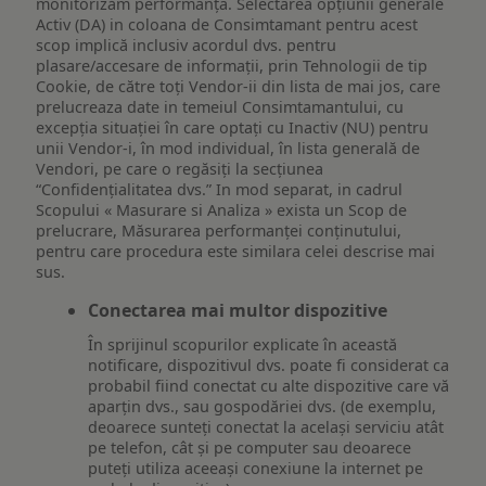
monitorizăm performanța. Selectarea opțiunii generale
Activ (DA) in coloana de Consimtamant pentru acest
scop implică inclusiv acordul dvs. pentru
plasare/accesare de informații, prin Tehnologii de tip
Cookie, de către toți Vendor-ii din lista de mai jos, care
prelucreaza date in temeiul Consimtamantului, cu
excepția situației în care optați cu Inactiv (NU) pentru
unii Vendor-i, în mod individual, în lista generală de
Vendori, pe care o regăsiți la secțiunea
“Confidențialitatea dvs.” In mod separat, in cadrul
Scopului « Masurare si Analiza » exista un Scop de
prelucrare, Măsurarea performanței conținutului,
pentru care procedura este similara celei descrise mai
sus.
Conectarea mai multor dispozitive
În sprijinul scopurilor explicate în această
notificare, dispozitivul dvs. poate fi considerat ca
probabil fiind conectat cu alte dispozitive care vă
aparțin dvs., sau gospodăriei dvs. (de exemplu,
deoarece sunteți conectat la același serviciu atât
pe telefon, cât și pe computer sau deoarece
puteți utiliza aceeași conexiune la internet pe