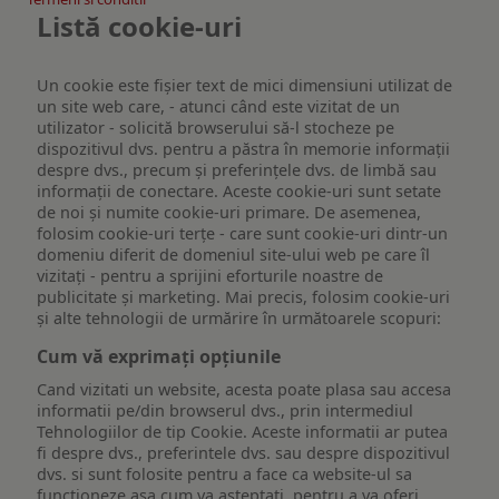
Listă cookie-uri
Un cookie este fişier text de mici dimensiuni utilizat de
un site web care, - atunci când este vizitat de un
utilizator - solicită browserului să-l stocheze pe
dispozitivul dvs. pentru a păstra în memorie informații
despre dvs., precum și preferințele dvs. de limbă sau
informații de conectare. Aceste cookie-uri sunt setate
de noi și numite cookie-uri primare. De asemenea,
folosim cookie-uri terțe - care sunt cookie-uri dintr-un
domeniu diferit de domeniul site-ului web pe care îl
vizitați - pentru a sprijini eforturile noastre de
publicitate și marketing. Mai precis, folosim cookie-uri
și alte tehnologii de urmărire în următoarele scopuri:
Cum vă exprimați opțiunile
Cand vizitati un website, acesta poate plasa sau accesa
informatii pe/din browserul dvs., prin intermediul
Tehnologiilor de tip Cookie. Aceste informatii ar putea
fi despre dvs., preferintele dvs. sau despre dispozitivul
dvs. si sunt folosite pentru a face ca website-ul sa
functioneze asa cum va asteptati, pentru a va oferi