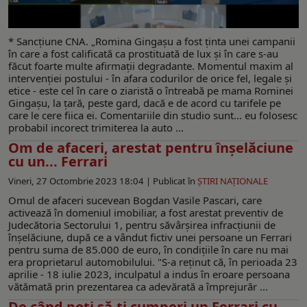
* Sancţiune CNA. „Romina Gingaşu a fost ţinta unei campanii
în care a fost calificată ca prostituată de lux și în care s-au
făcut foarte multe afirmații degradante. Momentul maxim al
intervenției postului - în afara codurilor de orice fel, legale și
etice - este cel în care o ziaristă o întreabă pe mama Rominei
Gingașu, la țară, peste gard, dacă e de acord cu tarifele pe
care le cere fiica ei. Comentariile din studio sunt... eu folosesc
probabil incorect trimiterea la auto ...
Om de afaceri, arestat pentru înșelăciune
cu un... Ferrari
Vineri, 27 Octombrie 2023 18:04 |
Publicat în
ŞTIRI NAŢIONALE
Omul de afaceri sucevean Bogdan Vasile Pascari, care
activează în domeniul imobiliar, a fost arestat preventiv de
Judecătoria Sectorului 1, pentru săvârşirea infracţiunii de
înşelăciune, după ce a vândut fictiv unei persoane un Ferrari
pentru suma de 85.000 de euro, în condiţiile în care nu mai
era proprietarul automobilului. "S-a reţinut că, în perioada 23
aprilie - 18 iulie 2023, inculpatul a indus în eroare persoana
vătămată prin prezentarea ca adevărată a împrejurăr ...
De când poți să-ți cumperi un Ferrari cu