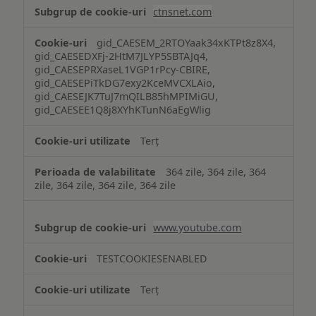
ctnsnet.com
gid_CAESEM_2RTOYaak34xKTPt8z8X4,
gid_CAESEDXFj-2HtM7JLYP5SBTAJq4,
gid_CAESEPRXaseL1VGP1rPcy-CBIRE,
gid_CAESEPiTkDG7exy2KceMVCXLAio,
gid_CAESEJK7TuJ7mQILB85hMPIMiGU,
gid_CAESEE1Q8j8XYhKTunN6aEgWlig
Terț
364 zile, 364 zile, 364
zile, 364 zile, 364 zile, 364 zile
www.youtube.com
TESTCOOKIESENABLED
Terț