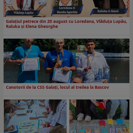
Galaţiul petrece din 20 august cu Loredana, Vlăduța Lupău,
Raluka și Elena Gheorghe
Canotorii de la CSS Galați, locul al treilea la Bascov