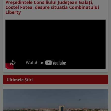
Preşedintele Consiliului Judeţean Galaţi,
Costel Fotea, despre situaţia Combinatului
Liberty
Ultimele Ştiri