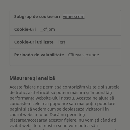
Asigurarea
vimeo.com
funcționalităților
website-
__cf_bm
ului
Terț
Câteva secunde
Măsurare și analiză
Aceste fișiere ne permit să contorizăm vizitele și sursele
de trafic, astfel încât să putem măsura și îmbunătăți
performanța website-ului nostru. Acestea ne ajută să
cunoaștem cele mai populare sau mai puțin populare
pagini și să vedem cum se deplasează vizitatorii în
cadrul website-ului. Dacă nu permiteți
plasarea/accesarea acestor fișiere, nu vom ști când ați
vizitat website-ul nostru și nu vom putea să-i