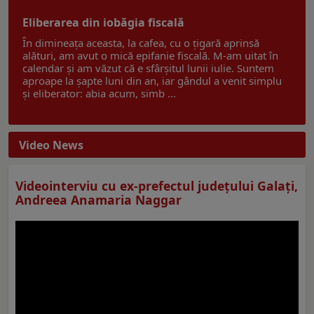
Eliberarea din iobăgia fiscală
În dimineața aceasta, la cafea, cu o țigară aprinsă
alături, am avut o mică epifanie fiscală. M-am uitat în
calendar și am văzut că e sfârșitul lunii iulie. Suntem
aproape la șapte luni din an, iar gândul a venit simplu
și eliberator: abia acum, simb ...
Video News
Videointerviu cu ex-prefectul judeţului Galaţi,
Andreea Anamaria Naggar