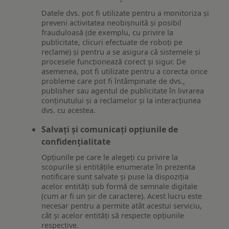
Datele dvs. pot fi utilizate pentru a monitoriza și
preveni activitatea neobișnuită și posibil
frauduloasă (de exemplu, cu privire la
publicitate, clicuri efectuate de roboți pe
reclame) și pentru a se asigura că sistemele și
procesele funcționează corect și sigur. De
asemenea, pot fi utilizate pentru a corecta orice
probleme care pot fi întâmpinate de dvs.,
publisher sau agentul de publicitate în livrarea
conținutului și a reclamelor și la interacțiunea
dvs. cu acestea.
Salvați și comunicați opțiunile de
confidențialitate
Opțiunile pe care le alegeți cu privire la
scopurile și entitățile enumerate în prezenta
notificare sunt salvate și puse la dispoziția
acelor entități sub formă de semnale digitale
(cum ar fi un șir de caractere). Acest lucru este
necesar pentru a permite atât acestui serviciu,
cât și acelor entități să respecte opțiunile
respective.