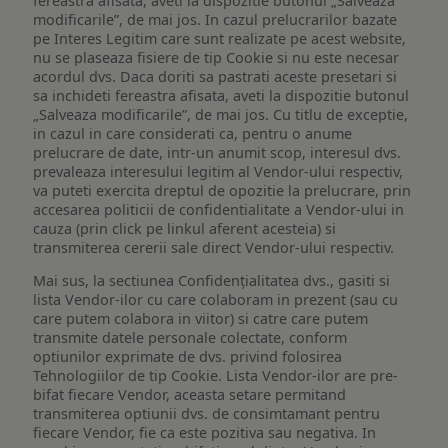
fereastra afisata, aveti la dispozitie butonul „Salveaza
modificarile”, de mai jos. In cazul prelucrarilor bazate
pe Interes Legitim care sunt realizate pe acest website,
nu se plaseaza fisiere de tip Cookie si nu este necesar
acordul dvs. Daca doriti sa pastrati aceste presetari si
sa inchideti fereastra afisata, aveti la dispozitie butonul
„Salveaza modificarile”, de mai jos. Cu titlu de exceptie,
in cazul in care considerati ca, pentru o anume
prelucrare de date, intr-un anumit scop, interesul dvs.
prevaleaza interesului legitim al Vendor-ului respectiv,
va puteti exercita dreptul de opozitie la prelucrare, prin
accesarea politicii de confidentialitate a Vendor-ului in
cauza (prin click pe linkul aferent acesteia) si
transmiterea cererii sale direct Vendor-ului respectiv.
Mai sus, la sectiunea Confidențialitatea dvs., gasiti si
lista Vendor-ilor cu care colaboram in prezent (sau cu
care putem colabora in viitor) si catre care putem
transmite datele personale colectate, conform
optiunilor exprimate de dvs. privind folosirea
Tehnologiilor de tip Cookie. Lista Vendor-ilor are pre-
bifat fiecare Vendor, aceasta setare permitand
transmiterea optiunii dvs. de consimtamant pentru
fiecare Vendor, fie ca este pozitiva sau negativa. In