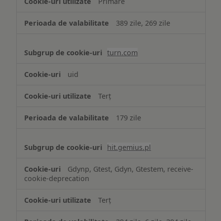
Primare
389 zile, 269 zile
turn.com
uid
Terț
179 zile
hit.gemius.pl
Gdynp, Gtest, Gdyn, Gtestem, receive-
cookie-deprecation
Terț