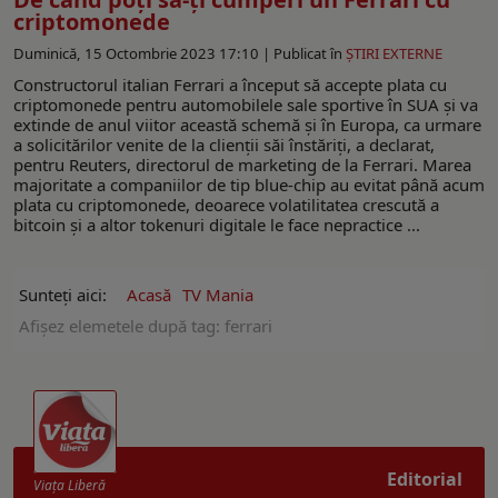
criptomonede
Duminică, 15 Octombrie 2023 17:10 |
Publicat în
ŞTIRI EXTERNE
Constructorul italian Ferrari a început să accepte plata cu
criptomonede pentru automobilele sale sportive în SUA şi va
extinde de anul viitor această schemă şi în Europa, ca urmare
a solicitărilor venite de la clienţii săi înstăriţi, a declarat,
pentru Reuters, directorul de marketing de la Ferrari. Marea
majoritate a companiilor de tip blue-chip au evitat până acum
plata cu criptomonede, deoarece volatilitatea crescută a
bitcoin şi a altor tokenuri digitale le face nepractice ...
Sunteți aici:
Acasă
TV Mania
Afişez elemetele după tag: ferrari
Editorial
Viaţa Liberă