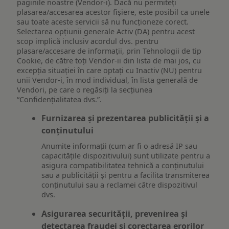
paginile noastre (Vendor-i). Dacă nu permiteți
plasarea/accesarea acestor fișiere, este posibil ca unele
sau toate aceste servicii să nu funcționeze corect.
Selectarea opțiunii generale Activ (DA) pentru acest
scop implică inclusiv acordul dvs. pentru
plasare/accesare de informații, prin Tehnologii de tip
Cookie, de către toți Vendor-ii din lista de mai jos, cu
excepția situației în care optați cu Inactiv (NU) pentru
unii Vendor-i, în mod individual, în lista generală de
Vendori, pe care o regăsiți la secțiunea
“Confidențialitatea dvs.”.
Furnizarea și prezentarea publicității și a
conținutului
Anumite informații (cum ar fi o adresă IP sau
capacitățile dispozitivului) sunt utilizate pentru a
asigura compatibilitatea tehnică a conținutului
sau a publicității și pentru a facilita transmiterea
conținutului sau a reclamei către dispozitivul
dvs.
Asigurarea securității, prevenirea și
detectarea fraudei și corectarea erorilor