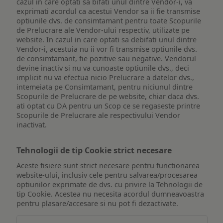
cazul in care optati sa bifati unul dintre Vendor-i, va
exprimati acordul ca acestui Vendor sa ii fie transmise
optiunile dvs. de consimtamant pentru toate Scopurile
de Prelucrare ale Vendor-ului respectiv, utilizate pe
website. In cazul in care optati sa debifati unul dintre
Vendor-i, acestuia nu ii vor fi transmise optiunile dvs.
de consimtamant, fie pozitive sau negative. Vendorul
devine inactiv si nu va cunoaste optiunile dvs., deci
implicit nu va efectua nicio Prelucrare a datelor dvs.,
intemeiata pe Consimtamant, pentru niciunul dintre
Scopurile de Prelucrare de pe website, chiar daca dvs.
ati optat cu DA pentru un Scop ce se regaseste printre
Scopurile de Prelucrare ale respectivului Vendor
inactivat.
Tehnologii de tip Cookie strict necesare
Aceste fisiere sunt strict necesare pentru functionarea
website-ului, inclusiv cele pentru salvarea/procesarea
optiunilor exprimate de dvs. cu privire la Tehnologii de
tip Cookie. Acestea nu necesita acordul dumneavoastra
pentru plasare/accesare si nu pot fi dezactivate.
Tehnologii