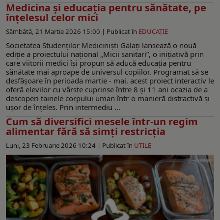
Medicina şi educația pentru sănătate, pe
înțelesul celor mici
Sâmbătă, 21 Martie 2026 15:00 |
Publicat în
EDUCAŢIE
Societatea Studenților Mediciniști Galați lansează o nouă
ediție a proiectului național „Micii sanitari”, o inițiativă prin
care viitorii medici își propun să aducă educația pentru
sănătate mai aproape de universul copiilor. Programat să se
desfășoare în perioada martie - mai, acest proiect interactiv le
oferă elevilor cu vârste cuprinse între 8 și 11 ani ocazia de a
descoperi tainele corpului uman într-o manieră distractivă și
ușor de înțeles. Prin intermediu ...
Cum să diversifici mesele într-un regim
alimentar fără să simți restricția
Luni, 23 Februarie 2026 10:24 |
Publicat în
UTILE