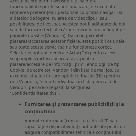
Aceste fișiere permit website-ului să ofere
funcționalități sporite și personalizate, de exemplu
reţinerea preferinţelor personale cu ocazia navigării și
a datelor de logare, rularea de videoclipuri sau
posibilitatea de live chat. Acestea pot fi adăugate de noi
sau de furnizori terți ale căror servicii le-am adăugat pe
paginile noastre (Vendor-i). Dacă nu permiteți
plasarea/accesarea acestor fișiere, este posibil ca unele
sau toate aceste servicii să nu funcționeze corect.
Selectarea opțiunii generale Activ (DA) pentru acest
scop implică inclusiv acordul dvs. pentru
plasare/accesare de informații, prin Tehnologii de tip
Cookie, de către toți Vendor-ii din lista de mai jos, cu
excepția situației în care optați cu Inactiv (NU) pentru
unii Vendor-i, în mod individual, în lista generală de
Vendori, pe care o regăsiți la secțiunea
“Confidențialitatea dvs.”.
Furnizarea și prezentarea publicității și a
conținutului
Anumite informații (cum ar fi o adresă IP sau
capacitățile dispozitivului) sunt utilizate pentru a
asigura compatibilitatea tehnică a conținutului