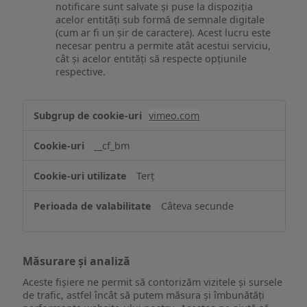
notificare sunt salvate și puse la dispoziția
acelor entități sub formă de semnale digitale
(cum ar fi un șir de caractere). Acest lucru este
necesar pentru a permite atât acestui serviciu,
cât și acelor entități să respecte opțiunile
respective.
Asigurarea
vimeo.com
funcționalităților
website-
__cf_bm
ului
Terț
Câteva secunde
Măsurare și analiză
Aceste fișiere ne permit să contorizăm vizitele și sursele
de trafic, astfel încât să putem măsura și îmbunătăți