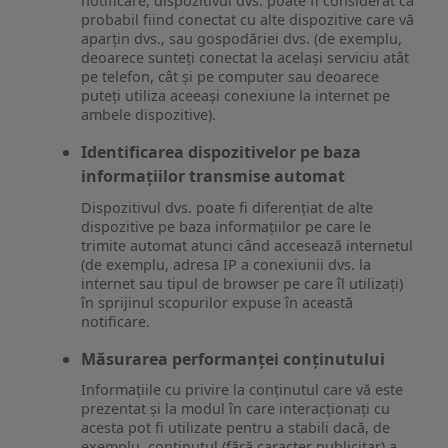
notificare, dispozitivul dvs. poate fi considerat ca
probabil fiind conectat cu alte dispozitive care vă
aparțin dvs., sau gospodăriei dvs. (de exemplu,
deoarece sunteți conectat la același serviciu atât
pe telefon, cât și pe computer sau deoarece
puteți utiliza aceeași conexiune la internet pe
ambele dispozitive).
Identificarea dispozitivelor pe baza
informațiilor transmise automat
Dispozitivul dvs. poate fi diferențiat de alte
dispozitive pe baza informațiilor pe care le
trimite automat atunci când accesează internetul
(de exemplu, adresa IP a conexiunii dvs. la
internet sau tipul de browser pe care îl utilizați)
în sprijinul scopurilor expuse în această
notificare.
Măsurarea performanței conținutului
Informațiile cu privire la conținutul care vă este
prezentat și la modul în care interacționați cu
acesta pot fi utilizate pentru a stabili dacă, de
exemplu, conținutul (fără caracter publicitar) a