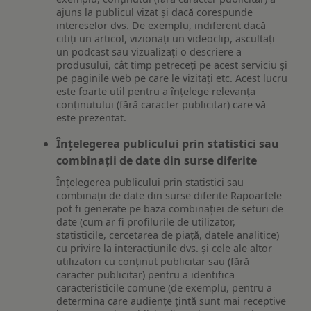
ajuns la publicul vizat și dacă corespunde
intereselor dvs. De exemplu, indiferent dacă
citiți un articol, vizionați un videoclip, ascultați
un podcast sau vizualizați o descriere a
produsului, cât timp petreceți pe acest serviciu și
pe paginile web pe care le vizitați etc. Acest lucru
este foarte util pentru a înțelege relevanța
conținutului (fără caracter publicitar) care vă
este prezentat.
Înțelegerea publicului prin statistici sau
combinații de date din surse diferite
Înțelegerea publicului prin statistici sau
combinații de date din surse diferite Rapoartele
pot fi generate pe baza combinației de seturi de
date (cum ar fi profilurile de utilizator,
statisticile, cercetarea de piață, datele analitice)
cu privire la interacțiunile dvs. și cele ale altor
utilizatori cu conținut publicitar sau (fără
caracter publicitar) pentru a identifica
caracteristicile comune (de exemplu, pentru a
determina care audiențe țintă sunt mai receptive