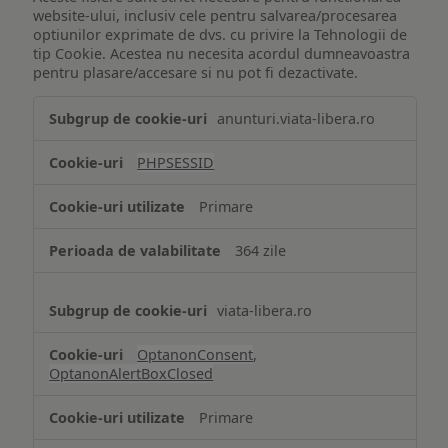
website-ului, inclusiv cele pentru salvarea/procesarea
optiunilor exprimate de dvs. cu privire la Tehnologii de
tip Cookie. Acestea nu necesita acordul dumneavoastra
pentru plasare/accesare si nu pot fi dezactivate.
Tehnologii
anunturi.viata-libera.ro
de
tip
PHPSESSID
Cookie
strict
Primare
necesare
364 zile
viata-libera.ro
OptanonConsent
,
OptanonAlertBoxClosed
Primare