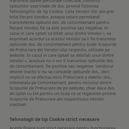
transmite datele personale colectate, conform
optiunilor exprimate de dvs. privind folosirea
Tehnologiilor de tip Cookie. Lista Vendor-ilor are pre-
bifat fiecare Vendor, aceasta setare permitand
transmiterea optiunii dvs. de consimtamant pentru
fiecare Vendor, fie ca este pozitiva sau negativa. In
cazul in care optati sa bifati unul dintre Vendor-i, va
exprimati acordul ca acestui Vendor sa ii fie transmise
optiunile dvs. de consimtamant pentru toate Scopurile
de Prelucrare ale Vendor-ului respectiv, utilizate pe
website. In cazul in care optati sa debifati unul dintre
Vendor-i, acestuia nu ii vor fi transmise optiunile dvs.
de consimtamant, fie pozitive sau negative. Vendorul
devine inactiv si nu va cunoaste optiunile dvs., deci
implicit nu va efectua nicio Prelucrare a datelor dvs.,
intemeiata pe Consimtamant, pentru niciunul dintre
Scopurile de Prelucrare de pe website, chiar daca dvs.
ati optat cu DA pentru un Scop ce se regaseste printre
Scopurile de Prelucrare ale respectivului Vendor
inactivat.
Tehnologii de tip Cookie strict necesare
Aceste fisiere sunt strict necesare pentru functionarea