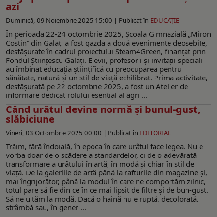
azi
Duminică, 09 Noiembrie 2025 15:00 |
Publicat în
EDUCAŢIE
În perioada 22-24 octombrie 2025, Școala Gimnazială „Miron
Costin” din Galați a fost gazda a două evenimente deosebite,
desfășurate în cadrul proiectului Steam4Green, finanțat prin
Fondul Științescu Galați. Elevii, profesorii și invitații speciali
au îmbinat educația științifică cu preocuparea pentru
sănătate, natură și un stil de viață echilibrat. Prima activitate,
desfășurată pe 22 octombrie 2025, a fost un Atelier de
informare dedicat rolului esențial al agri ...
Când urâtul devine normă și bunul-gust,
slăbiciune
Vineri, 03 Octombrie 2025 00:00 |
Publicat în
EDITORIAL
Trăim, fără îndoială, în epoca în care urâtul face legea. Nu e
vorba doar de o scădere a standardelor, ci de o adevărată
transformare a urâtului în artă, în modă și chiar în stil de
viață. De la galeriile de artă până la rafturile din magazine și,
mai îngrijorător, până la modul în care ne comportăm zilnic,
totul pare să fie din ce în ce mai lipsit de filtre și de bun-gust.
Să ne uităm la modă. Dacă o haină nu e ruptă, decolorată,
strâmbă sau, în gener ...