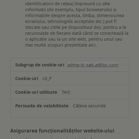
identificatorii de rețea) împreună cu alte
informații (de exemplu, tipul browserului și
informațiile despre acesta, limba, dimensiunea
ecranului, tehnologiile acceptate etc.) pot fi
stocate sau citite pe dispozitivul dvs. pentru a le
recunoaște de fiecare dată când se conectează la
o aplicație sau la un site web, pentru unul sau
mai multe scopuri prezentate aici.
Stocarea
admp-tc-sati.adtlgc.com
și/sau
accesarea
cX_P
informațiilor
de
Terț
pe
un
Câteva secunde
dispozitiv
Asigurarea funcționalităților website-ului