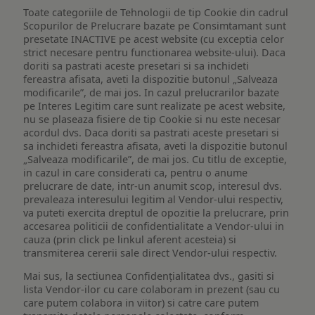
Toate categoriile de Tehnologii de tip Cookie din cadrul
Scopurilor de Prelucrare bazate pe Consimtamant sunt
presetate INACTIVE pe acest website (cu exceptia celor
strict necesare pentru functionarea website-ului). Daca
doriti sa pastrati aceste presetari si sa inchideti
fereastra afisata, aveti la dispozitie butonul „Salveaza
modificarile”, de mai jos. In cazul prelucrarilor bazate
pe Interes Legitim care sunt realizate pe acest website,
nu se plaseaza fisiere de tip Cookie si nu este necesar
acordul dvs. Daca doriti sa pastrati aceste presetari si
sa inchideti fereastra afisata, aveti la dispozitie butonul
„Salveaza modificarile”, de mai jos. Cu titlu de exceptie,
in cazul in care considerati ca, pentru o anume
prelucrare de date, intr-un anumit scop, interesul dvs.
prevaleaza interesului legitim al Vendor-ului respectiv,
va puteti exercita dreptul de opozitie la prelucrare, prin
accesarea politicii de confidentialitate a Vendor-ului in
cauza (prin click pe linkul aferent acesteia) si
transmiterea cererii sale direct Vendor-ului respectiv.
Mai sus, la sectiunea Confidențialitatea dvs., gasiti si
lista Vendor-ilor cu care colaboram in prezent (sau cu
care putem colabora in viitor) si catre care putem