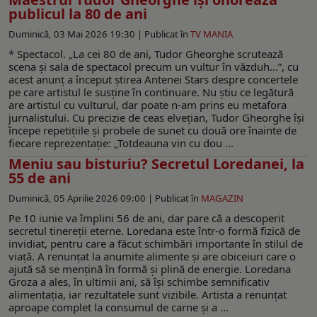
publicul la 80 de ani
Duminică, 03 Mai 2026 19:30 |
Publicat în
TV MANIA
* Spectacol. „La cei 80 de ani, Tudor Gheorghe scrutează
scena și sala de spectacol precum un vultur în văzduh...”, cu
acest anunț a început știrea Antenei Stars despre concertele
pe care artistul le susține în continuare. Nu știu ce legătură
are artistul cu vulturul, dar poate n-am prins eu metafora
jurnalistului. Cu precizie de ceas elvețian, Tudor Gheorghe își
începe repetițiile și probele de sunet cu două ore înainte de
fiecare reprezentație: „Totdeauna vin cu dou ...
Meniu sau bisturiu? Secretul Loredanei, la
55 de ani
Duminică, 05 Aprilie 2026 09:00 |
Publicat în
MAGAZIN
Pe 10 iunie va împlini 56 de ani, dar pare că a descoperit
secretul tinereții eterne. Loredana este într-o formă fizică de
invidiat, pentru care a făcut schimbări importante în stilul de
viață. A renunțat la anumite alimente și are obiceiuri care o
ajută să se mențină în formă și plină de energie. Loredana
Groza a ales, în ultimii ani, să își schimbe semnificativ
alimentația, iar rezultatele sunt vizibile. Artista a renunțat
aproape complet la consumul de carne și a ...