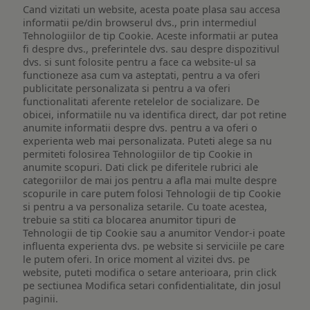
Cand vizitati un website, acesta poate plasa sau accesa
informatii pe/din browserul dvs., prin intermediul
Tehnologiilor de tip Cookie. Aceste informatii ar putea
fi despre dvs., preferintele dvs. sau despre dispozitivul
dvs. si sunt folosite pentru a face ca website-ul sa
functioneze asa cum va asteptati, pentru a va oferi
publicitate personalizata si pentru a va oferi
functionalitati aferente retelelor de socializare. De
obicei, informatiile nu va identifica direct, dar pot retine
anumite informatii despre dvs. pentru a va oferi o
experienta web mai personalizata. Puteti alege sa nu
permiteti folosirea Tehnologiilor de tip Cookie in
anumite scopuri. Dati click pe diferitele rubrici ale
categoriilor de mai jos pentru a afla mai multe despre
scopurile in care putem folosi Tehnologii de tip Cookie
si pentru a va personaliza setarile. Cu toate acestea,
trebuie sa stiti ca blocarea anumitor tipuri de
Tehnologii de tip Cookie sau a anumitor Vendor-i poate
influenta experienta dvs. pe website si serviciile pe care
le putem oferi. In orice moment al vizitei dvs. pe
website, puteti modifica o setare anterioara, prin click
pe sectiunea Modifica setari confidentialitate, din josul
paginii.