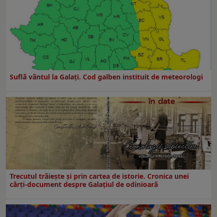
Suflă vântul la Galaţi. Cod galben instituit de meteorologi
Trecutul trăiește și prin cartea de istorie. Cronica unei
cărți-document despre Galațiul de odinioară