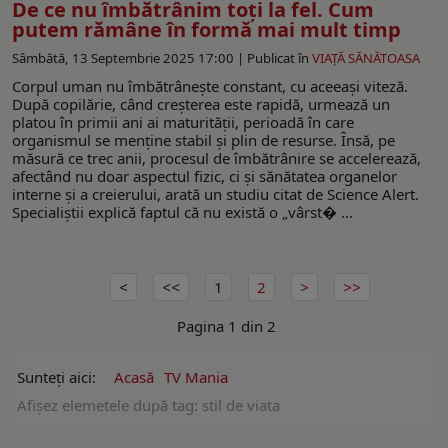
De ce nu îmbătrânim toți la fel. Cum
putem rămâne în formă mai mult timp
Sâmbătă, 13 Septembrie 2025 17:00 |
Publicat în
VIAŢĂ SĂNĂTOASA
Corpul uman nu îmbătrânește constant, cu aceeași viteză.
După copilărie, când creșterea este rapidă, urmează un
platou în primii ani ai maturității, perioadă în care
organismul se menține stabil și plin de resurse. Însă, pe
măsură ce trec anii, procesul de îmbătrânire se accelerează,
afectând nu doar aspectul fizic, ci și sănătatea organelor
interne și a creierului, arată un studiu citat de Science Alert.
Specialiștii explică faptul că nu există o „vârst� ...
1
2
Pagina 1 din 2
Sunteți aici:
Acasă
TV Mania
Afişez elemetele după tag: stil de viata