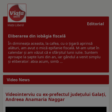
Editorial
Viaţa Liberă
Eliberarea din iobăgia fiscală
În dimineața aceasta, la cafea, cu o țigară aprinsă
alături, am avut o mică epifanie fiscală. M-am uitat în
calendar și am văzut că e sfârșitul lunii iulie. Suntem
aproape la șapte luni din an, iar gândul a venit simplu
și eliberator: abia acum, simb ...
Video News
Videointerviu cu ex-prefectul judeţului Galaţi,
Andreea Anamaria Naggar