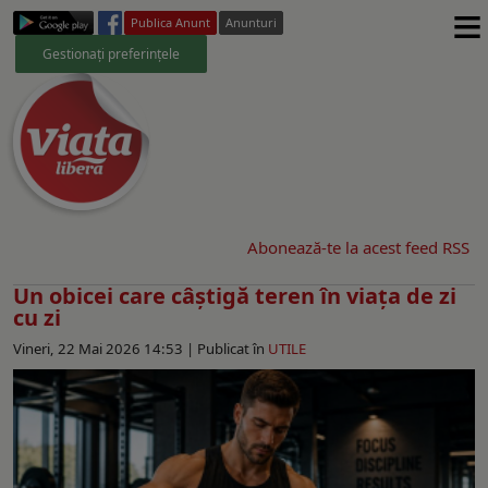
≡
Publica Anunt
Anunturi
Gestionați preferințele
Abonează-te la acest feed RSS
Un obicei care câștigă teren în viața de zi
cu zi
Vineri, 22 Mai 2026 14:53 |
Publicat în
UTILE