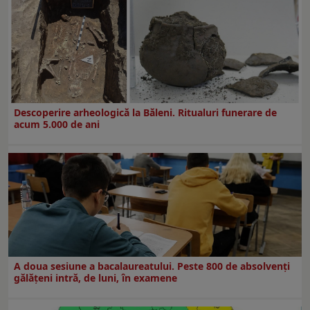
Descoperire arheologică la Băleni. Ritualuri funerare de
acum 5.000 de ani
A doua sesiune a bacalaureatului. Peste 800 de absolvenţi
gălăţeni intră, de luni, în examene