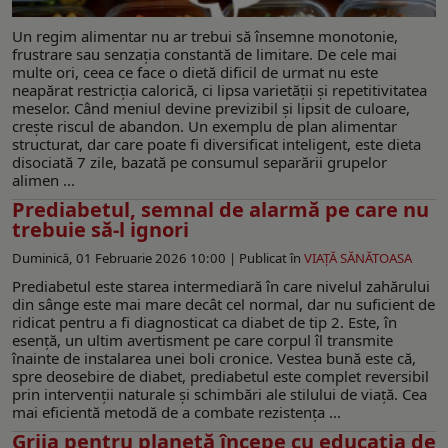
Un regim alimentar nu ar trebui să însemne monotonie,
frustrare sau senzația constantă de limitare. De cele mai
multe ori, ceea ce face o dietă dificil de urmat nu este
neapărat restricția calorică, ci lipsa varietății și repetitivitatea
meselor. Când meniul devine previzibil și lipsit de culoare,
crește riscul de abandon. Un exemplu de plan alimentar
structurat, dar care poate fi diversificat inteligent, este dieta
disociată 7 zile, bazată pe consumul separării grupelor
alimen ...
Prediabetul, semnal de alarmă pe care nu
trebuie să-l ignori
Duminică, 01 Februarie 2026 10:00 |
Publicat în
VIAŢĂ SĂNĂTOASA
Prediabetul este starea intermediară în care nivelul zahărului
din sânge este mai mare decât cel normal, dar nu suficient de
ridicat pentru a fi diagnosticat ca diabet de tip 2. Este, în
esență, un ultim avertisment pe care corpul îl transmite
înainte de instalarea unei boli cronice. Vestea bună este că,
spre deosebire de diabet, prediabetul este complet reversibil
prin intervenții naturale și schimbări ale stilului de viață. Cea
mai eficientă metodă de a combate rezistența ...
Grija pentru planetă începe cu educația de