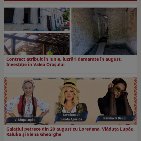
Contract atribuit în iunie, lucrări demarate în august.
Investiţie în Valea Oraşului
Galaţiul petrece din 20 august cu Loredana, Vlăduța Lupău,
Raluka și Elena Gheorghe