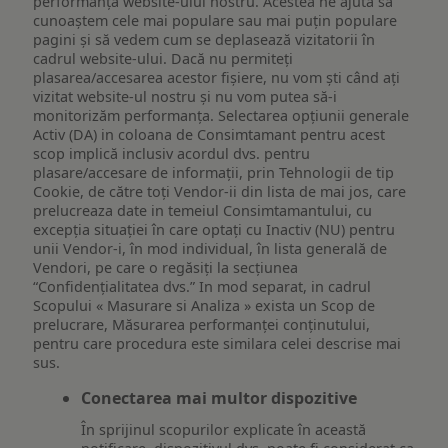
performanța website-ului nostru. Acestea ne ajută să
cunoaștem cele mai populare sau mai puțin populare
pagini și să vedem cum se deplasează vizitatorii în
cadrul website-ului. Dacă nu permiteți
plasarea/accesarea acestor fișiere, nu vom ști când ați
vizitat website-ul nostru și nu vom putea să-i
monitorizăm performanța. Selectarea opțiunii generale
Activ (DA) in coloana de Consimtamant pentru acest
scop implică inclusiv acordul dvs. pentru
plasare/accesare de informații, prin Tehnologii de tip
Cookie, de către toți Vendor-ii din lista de mai jos, care
prelucreaza date in temeiul Consimtamantului, cu
excepția situației în care optați cu Inactiv (NU) pentru
unii Vendor-i, în mod individual, în lista generală de
Vendori, pe care o regăsiți la secțiunea
“Confidențialitatea dvs.” In mod separat, in cadrul
Scopului « Masurare si Analiza » exista un Scop de
prelucrare, Măsurarea performanței conținutului,
pentru care procedura este similara celei descrise mai
sus.
Conectarea mai multor dispozitive
În sprijinul scopurilor explicate în această