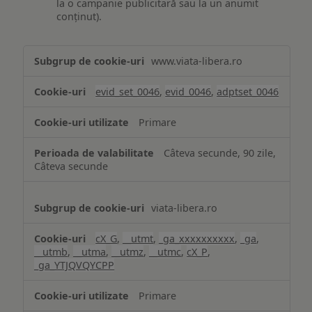
la o campanie publicitară sau la un anumit
conținut).
Măsurare
www.viata-libera.ro
și
analiză
evid_set_0046
,
evid_0046
,
adptset_0046
Primare
Câteva secunde, 90 zile,
Câteva secunde
viata-libera.ro
cX_G
,
__utmt
,
_ga_xxxxxxxxxx
,
_ga
,
__utmb
,
__utma
,
__utmz
,
__utmc
,
cX_P
,
_ga_YTJQVQYCPP
Primare