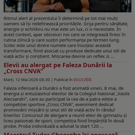
Ritmul alert al prezentului îi determină pe tot mai mulți
oameni să își redefinească prioritățile. Grija pentru sănătate,
energie și echilibru nu mai este un lux, ci o necesitate. În
acest context, apar obiceiuri noi care se integrează firesc în
rutina zilnică și care susțin performanța pe termen lung.
Scitec este unul dintre numele care însoțesc această
transformare, fiind asociat cu produse dedicate unui stil de
viață activ și conștient. Mișcarea devine un reflex zi ...
Elevii au alergat pe Faleza Dunării la
„Cross CNVA”
Marți, 12 Mai 2026 08:30 |
Publicat în
EDUCAŢIE
Faleza inferioară a Dunării a fost animată vineri, 8 mai, de
energia și entuziasmul elevilor de la Colegiul Național „Vasile
Alecsandri”, care au participat la cea de-a patra ediție a
competiției sportive „Cross CNVA”, eveniment dedicat
promovării mișcării și unui stil de viață activ în rândul
tinerilor. Concursul de alergare a reunit elevi de gimnaziu și
liceu pasionați de sport, competiția fiind împărțită în două
probe. Proba individuală a adunat la start 120 ...
Maestrul Tudor Gheorghe își onorează