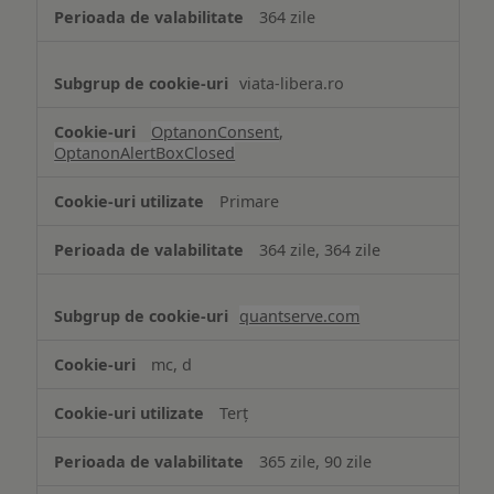
364 zile
viata-libera.ro
OptanonConsent
,
OptanonAlertBoxClosed
Primare
364 zile, 364 zile
quantserve.com
mc, d
Terț
365 zile, 90 zile