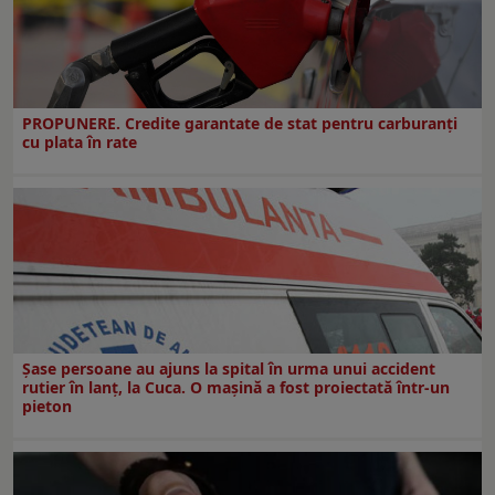
PROPUNERE. Credite garantate de stat pentru carburanți
cu plata în rate
Șase persoane au ajuns la spital în urma unui accident
rutier în lanț, la Cuca. O mașină a fost proiectată într-un
pieton