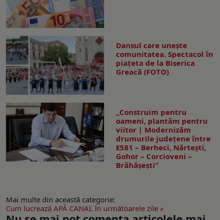
Dansul care uneşte
comunitatea. Spectacol în
piaţeta de la Biserica
Greacă (FOTO)
„Construim pentru
oameni, plantăm pentru
viitor | Modernizăm
drumurile județene între
E581 – Berheci, Nărtești,
Gohor – Corcioveni –
Brăhășești”
Mai multe din această categorie:
Cum lucrează APĂ CANAL în următoarele zile »
Nu se mai pot comenta articolele mai