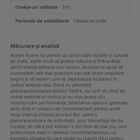
Terț
Câteva secunde
Măsurare și analiză
Aceste fișiere ne permit să contorizăm vizitele și sursele
de trafic, astfel încât să putem măsura și îmbunătăți
performanța website-ului nostru. Acestea ne ajută să
cunoaștem cele mai populare sau mai puțin populare
pagini și să vedem cum se deplasează vizitatorii în
cadrul website-ului. Dacă nu permiteți
plasarea/accesarea acestor fișiere, nu vom ști când ați
vizitat website-ul nostru și nu vom putea să-i
monitorizăm performanța. Selectarea opțiunii generale
Activ (DA) in coloana de Consimtamant pentru acest
scop implică inclusiv acordul dvs. pentru
plasare/accesare de informații, prin Tehnologii de tip
Cookie, de către toți Vendor-ii din lista de mai jos, care
prelucreaza date in temeiul Consimtamantului, cu
excepția situației în care optați cu Inactiv (NU) pentru