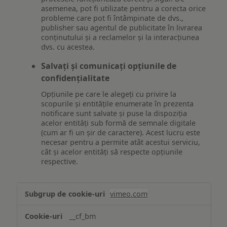
asemenea, pot fi utilizate pentru a corecta orice
probleme care pot fi întâmpinate de dvs.,
publisher sau agentul de publicitate în livrarea
conținutului și a reclamelor și la interacțiunea
dvs. cu acestea.
Salvați și comunicați opțiunile de
confidențialitate
Opțiunile pe care le alegeți cu privire la
scopurile și entitățile enumerate în prezenta
notificare sunt salvate și puse la dispoziția
acelor entități sub formă de semnale digitale
(cum ar fi un șir de caractere). Acest lucru este
necesar pentru a permite atât acestui serviciu,
cât și acelor entități să respecte opțiunile
respective.
Asigurarea
vimeo.com
funcționalităților
website-
__cf_bm
ului