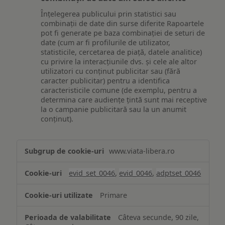
Înțelegerea publicului prin statistici sau
combinații de date din surse diferite Rapoartele
pot fi generate pe baza combinației de seturi de
date (cum ar fi profilurile de utilizator,
statisticile, cercetarea de piață, datele analitice)
cu privire la interacțiunile dvs. și cele ale altor
utilizatori cu conținut publicitar sau (fără
caracter publicitar) pentru a identifica
caracteristicile comune (de exemplu, pentru a
determina care audiențe țintă sunt mai receptive
la o campanie publicitară sau la un anumit
conținut).
Măsurare
www.viata-libera.ro
și
analiză
evid_set_0046
,
evid_0046
,
adptset_0046
Primare
Câteva secunde, 90 zile,