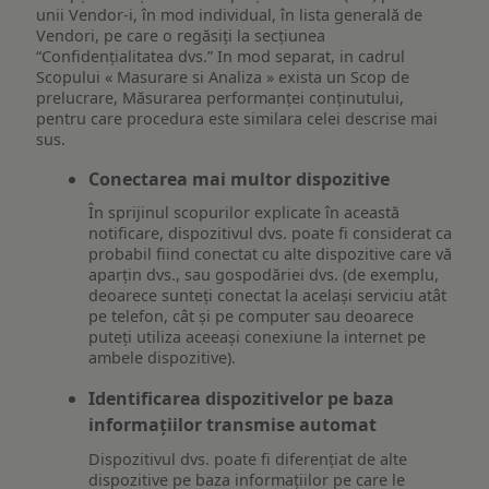
unii Vendor-i, în mod individual, în lista generală de
Vendori, pe care o regăsiți la secțiunea
“Confidențialitatea dvs.” In mod separat, in cadrul
Scopului « Masurare si Analiza » exista un Scop de
prelucrare, Măsurarea performanței conținutului,
pentru care procedura este similara celei descrise mai
sus.
Conectarea mai multor dispozitive
În sprijinul scopurilor explicate în această
notificare, dispozitivul dvs. poate fi considerat ca
probabil fiind conectat cu alte dispozitive care vă
aparțin dvs., sau gospodăriei dvs. (de exemplu,
deoarece sunteți conectat la același serviciu atât
pe telefon, cât și pe computer sau deoarece
puteți utiliza aceeași conexiune la internet pe
ambele dispozitive).
Identificarea dispozitivelor pe baza
informațiilor transmise automat
Dispozitivul dvs. poate fi diferențiat de alte
dispozitive pe baza informațiilor pe care le