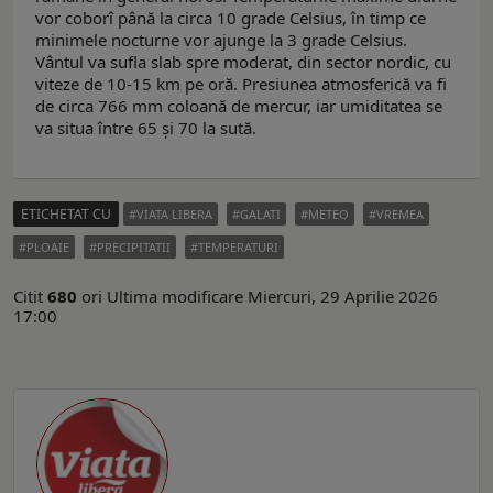
vor coborî până la circa 10 grade Celsius, în timp ce
minimele nocturne vor ajunge la 3 grade Celsius.
Vântul va sufla slab spre moderat, din sector nordic, cu
viteze de 10-15 km pe oră. Presiunea atmosferică va fi
de circa 766 mm coloană de mercur, iar umiditatea se
va situa între 65 şi 70 la sută.
ETICHETAT CU
VIATA LIBERA
GALATI
METEO
VREMEA
PLOAIE
PRECIPITATII
TEMPERATURI
Citit
680
ori
Ultima modificare Miercuri, 29 Aprilie 2026
17:00