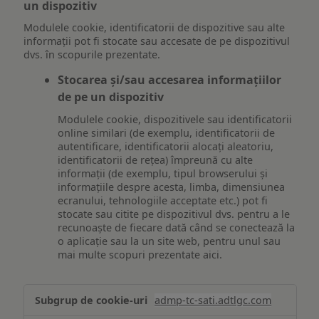
un dispozitiv
Modulele cookie, identificatorii de dispozitive sau alte
informații pot fi stocate sau accesate de pe dispozitivul
dvs. în scopurile prezentate.
Stocarea și/sau accesarea informațiilor
de pe un dispozitiv
Modulele cookie, dispozitivele sau identificatorii
online similari (de exemplu, identificatorii de
autentificare, identificatorii alocați aleatoriu,
identificatorii de rețea) împreună cu alte
informații (de exemplu, tipul browserului și
informațiile despre acesta, limba, dimensiunea
ecranului, tehnologiile acceptate etc.) pot fi
stocate sau citite pe dispozitivul dvs. pentru a le
recunoaște de fiecare dată când se conectează la
o aplicație sau la un site web, pentru unul sau
mai multe scopuri prezentate aici.
Stocarea
admp-tc-sati.adtlgc.com
și/sau