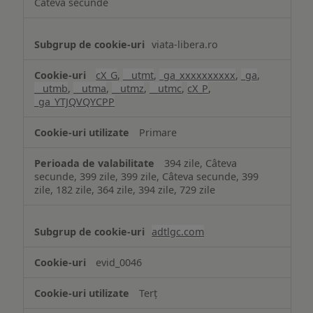
Câteva secunde
viata-libera.ro
cX_G
,
__utmt
,
_ga_xxxxxxxxxx
,
_ga
,
__utmb
,
__utma
,
__utmz
,
__utmc
,
cX_P
,
_ga_YTJQVQYCPP
Primare
394 zile, Câteva
secunde, 399 zile, 399 zile, Câteva secunde, 399
zile, 182 zile, 364 zile, 394 zile, 729 zile
adtlgc.com
evid_0046
Terț