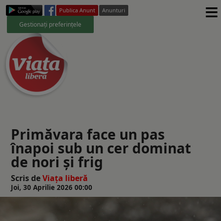
≡
Publica Anunt
Anunturi
Gestionați preferințele
Primăvara face un pas
înapoi sub un cer dominat
de nori și frig
Scris de
Viaţa liberă
Joi, 30 Aprilie 2026 00:00