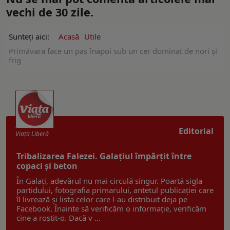
vechi de 30 zile.
Sunteți aici:
Acasă
Utile
Primăvara face un pas înapoi sub un cer dominat de nori și
frig
Editorial
Viaţa Liberă
Tribalizarea Falezei. Galațiul împărțit între
copaci și beton
În Galați, adevărul nu mai circulă singur. Poartă sigla
partidului, fotografia primarului, antetul publicației care
îl livrează și lista celor care l-au distribuit deja pe
Facebook. Înainte să verificăm o informație, verificăm
cine a rostit-o. Dacă v ...