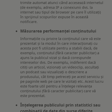
trimite automat atunci când accesează internetul
(de exemplu, adresa IP a conexiunii dvs. la
internet sau tipul de browser pe care îl utilizați)
în sprijinul scopurilor expuse în această
notificare.
Măsurarea performanței conținutului
Informațiile cu privire la conținutul care vă este
prezentat și la modul în care interacționați cu
acesta pot fi utilizate pentru a stabili dacă, de
exemplu, conținutul (fără caracter publicitar) a
ajuns la publicul vizat și dacă corespunde
intereselor dvs. De exemplu, indiferent dacă
citiți un articol, vizionați un videoclip, ascultați
un podcast sau vizualizați o descriere a
produsului, cât timp petreceți pe acest serviciu și
pe paginile web pe care le vizitați etc. Acest lucru
este foarte util pentru a înțelege relevanța
conținutului (fără caracter publicitar) care vă
este prezentat.
Înțelegerea publicului prin statistici sau
combinații de date din surse diferite