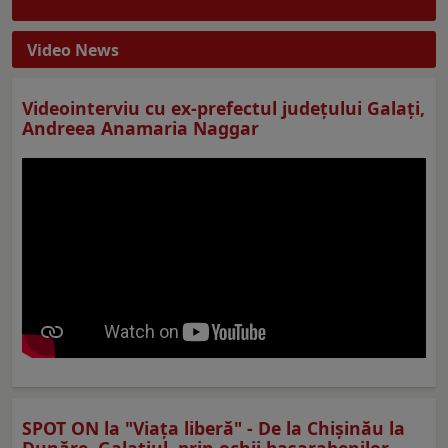
Video News
Videointerviu cu ex-prefectul judeţului Galaţi,
Andreea Anamaria Naggar
SPOT ON la "Viaţa liberă" - De la Chișinău la
Dunăre. Galațiul, prin ochii basarabenilor