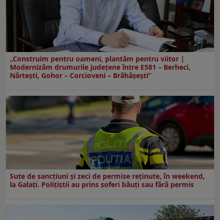
„Construim pentru oameni, plantăm pentru viitor |
Modernizăm drumurile județene între E581 – Berheci,
Nărtești, Gohor – Corcioveni – Brăhășești”
Sute de sancțiuni și zeci de permise reținute, în weekend,
la Galați. Polițiștii au prins șoferi băuți sau fără permis