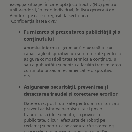
excepția situației în care optați cu Inactiv (NU) pentru
unii Vendor-i, în mod individual, în lista generală de
Vendori, pe care o regăsiți la secțiunea
“Confidențialitatea dvs.”.
Furnizarea și prezentarea publicității și a
conținutului
Anumite informații (cum ar fi o adresă IP sau
capacitățile dispozitivului) sunt utilizate pentru a
asigura compatibilitatea tehnică a conținutului
sau a publicității și pentru a facilita transmiterea
conținutului sau a reclamei către dispozitivul
dvs.
Asigurarea securității, prevenirea și
detectarea fraudei și corectarea erorilor
Datele dvs. pot fi utilizate pentru a monitoriza și
preveni activitatea neobișnuită și posibil
frauduloasă (de exemplu, cu privire la
publicitate, clicuri efectuate de roboți pe
reclame) și pentru a se asigura că sistemele și
procesele funcționează corect și sigur. De