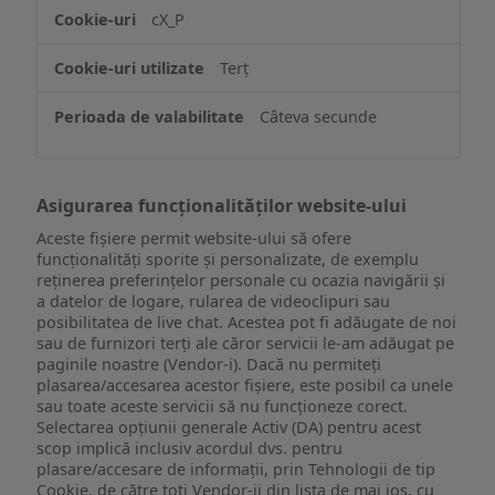
accesarea
cX_P
informațiilor
de
Terț
pe
un
Câteva secunde
dispozitiv
Asigurarea funcționalităților website-ului
Aceste fișiere permit website-ului să ofere
funcționalități sporite și personalizate, de exemplu
reţinerea preferinţelor personale cu ocazia navigării și
a datelor de logare, rularea de videoclipuri sau
posibilitatea de live chat. Acestea pot fi adăugate de noi
sau de furnizori terți ale căror servicii le-am adăugat pe
paginile noastre (Vendor-i). Dacă nu permiteți
plasarea/accesarea acestor fișiere, este posibil ca unele
sau toate aceste servicii să nu funcționeze corect.
Selectarea opțiunii generale Activ (DA) pentru acest
scop implică inclusiv acordul dvs. pentru
plasare/accesare de informații, prin Tehnologii de tip
Cookie, de către toți Vendor-ii din lista de mai jos, cu