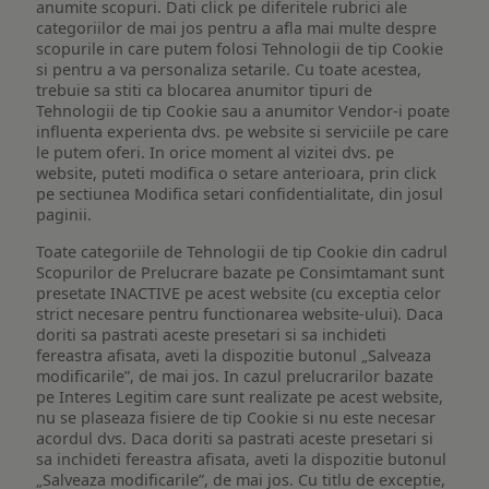
anumite scopuri. Dati click pe diferitele rubrici ale
categoriilor de mai jos pentru a afla mai multe despre
scopurile in care putem folosi Tehnologii de tip Cookie
si pentru a va personaliza setarile. Cu toate acestea,
trebuie sa stiti ca blocarea anumitor tipuri de
Tehnologii de tip Cookie sau a anumitor Vendor-i poate
influenta experienta dvs. pe website si serviciile pe care
le putem oferi. In orice moment al vizitei dvs. pe
website, puteti modifica o setare anterioara, prin click
pe sectiunea Modifica setari confidentialitate, din josul
paginii.
Toate categoriile de Tehnologii de tip Cookie din cadrul
Scopurilor de Prelucrare bazate pe Consimtamant sunt
presetate INACTIVE pe acest website (cu exceptia celor
strict necesare pentru functionarea website-ului). Daca
doriti sa pastrati aceste presetari si sa inchideti
fereastra afisata, aveti la dispozitie butonul „Salveaza
modificarile”, de mai jos. In cazul prelucrarilor bazate
pe Interes Legitim care sunt realizate pe acest website,
nu se plaseaza fisiere de tip Cookie si nu este necesar
acordul dvs. Daca doriti sa pastrati aceste presetari si
sa inchideti fereastra afisata, aveti la dispozitie butonul
„Salveaza modificarile”, de mai jos. Cu titlu de exceptie,