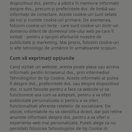
dispozitivul dvs. pentru a păstra în memorie informații
despre dvs., precum și preferințele dvs. de limbă sau
informații de conectare. Aceste cookie-uri sunt setate
de noi și numite cookie-uri primare. De asemenea,
folosim cookie-uri terțe - care sunt cookie-uri dintr-un
domeniu diferit de domeniul site-ului web pe care îl
vizitați - pentru a sprijini eforturile noastre de
publicitate și marketing. Mai precis, folosim cookie-uri
și alte tehnologii de urmărire în următoarele scopuri:
Cum vă exprimați opțiunile
Cand vizitati un website, acesta poate plasa sau accesa
informatii pe/din browserul dvs., prin intermediul
Tehnologiilor de tip Cookie. Aceste informatii ar putea
fi despre dvs., preferintele dvs. sau despre dispozitivul
dvs. si sunt folosite pentru a face ca website-ul sa
functioneze asa cum va asteptati, pentru a va oferi
publicitate personalizata si pentru a va oferi
functionalitati aferente retelelor de socializare. De
obicei, informatiile nu va identifica direct, dar pot retine
anumite informatii despre dvs. pentru a va oferi o
experienta web mai personalizata. Puteti alege sa nu
permiteti folosirea Tehnologiilor de tip Cookie in