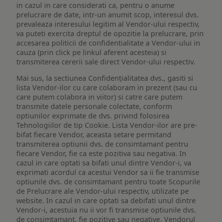
in cazul in care considerati ca, pentru o anume
prelucrare de date, intr-un anumit scop, interesul dvs.
prevaleaza interesului legitim al Vendor-ului respectiv,
va puteti exercita dreptul de opozitie la prelucrare, prin
accesarea politicii de confidentialitate a Vendor-ului in
cauza (prin click pe linkul aferent acesteia) si
transmiterea cererii sale direct Vendor-ului respectiv.
Mai sus, la sectiunea Confidențialitatea dvs., gasiti si
lista Vendor-ilor cu care colaboram in prezent (sau cu
care putem colabora in viitor) si catre care putem
transmite datele personale colectate, conform
optiunilor exprimate de dvs. privind folosirea
Tehnologiilor de tip Cookie. Lista Vendor-ilor are pre-
bifat fiecare Vendor, aceasta setare permitand
transmiterea optiunii dvs. de consimtamant pentru
fiecare Vendor, fie ca este pozitiva sau negativa. In
cazul in care optati sa bifati unul dintre Vendor-i, va
exprimati acordul ca acestui Vendor sa ii fie transmise
optiunile dvs. de consimtamant pentru toate Scopurile
de Prelucrare ale Vendor-ului respectiv, utilizate pe
website. In cazul in care optati sa debifati unul dintre
Vendor-i, acestuia nu ii vor fi transmise optiunile dvs.
de consimtamant, fie pozitive sau negative. Vendorul