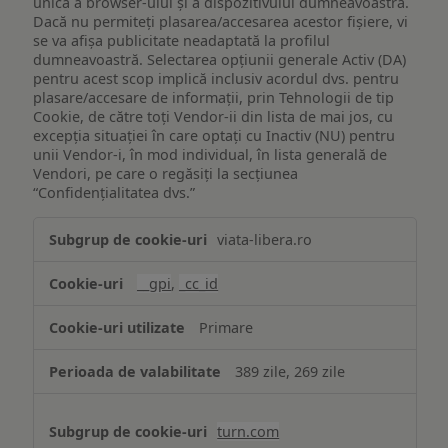
unică a browser-ului și a dispozitivului dumneavoastră.
Dacă nu permiteți plasarea/accesarea acestor fișiere, vi
se va afișa publicitate neadaptată la profilul
dumneavoastră. Selectarea opțiunii generale Activ (DA)
pentru acest scop implică inclusiv acordul dvs. pentru
plasare/accesare de informații, prin Tehnologii de tip
Cookie, de către toți Vendor-ii din lista de mai jos, cu
excepția situației în care optați cu Inactiv (NU) pentru
unii Vendor-i, în mod individual, în lista generală de
Vendori, pe care o regăsiți la secțiunea
“Confidențialitatea dvs.”
Publicitate
viata-libera.ro
țintită
(targetată)
__gpi
,
_cc_id
Primare
389 zile, 269 zile
turn.com