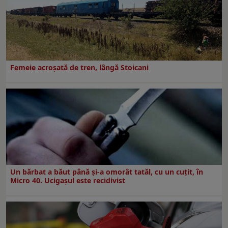
Femeie acroșată de tren, lângă Stoicani
Un bărbat a băut până și-a omorât tatăl, cu un cuțit, în
Micro 40. Ucigașul este recidivist