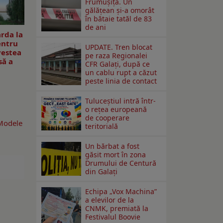
Frumușița. Un
gălățean și-a omorât
în bătaie tatăl de 83
de ani
rda la
entru
UPDATE. Tren blocat
vestea
pe raza Regionalei
să a
CFR Galați, după ce
un cablu rupt a căzut
peste linia de contact
Tuluceștiul intră într-
o rețea europeană
de cooperare
 Modele
teritorială
Un bărbat a fost
găsit mort în zona
Drumului de Centură
din Galați
Echipa „Vox Machina”
a elevilor de la
CNMK, premiată la
Festivalul Boovie