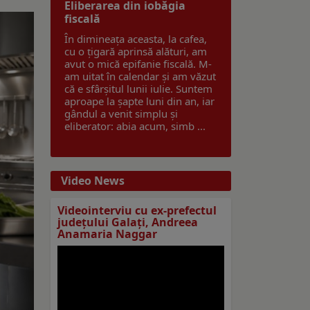
Eliberarea din iobăgia
fiscală
În dimineața aceasta, la cafea,
cu o țigară aprinsă alături, am
avut o mică epifanie fiscală. M-
am uitat în calendar și am văzut
că e sfârșitul lunii iulie. Suntem
aproape la șapte luni din an, iar
gândul a venit simplu și
eliberator: abia acum, simb ...
Video News
Videointerviu cu ex-prefectul
judeţului Galaţi, Andreea
Anamaria Naggar