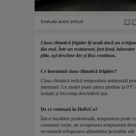
Evaluaţi acest articol
Clasa climatică frigider îți arată dacă un echipa
tău real. Într-un restaurant, fast-food, laborato
plite, uși deschise des și flux continuu.
Ce înseamnă clasa climatică frigider?
Clasa climatică indică temperatura ambientală pent
interioară. Un model poate păstra produse la 0°C /
izolație și frecvența deschiderii ușii.
De ce contează în HoReCa?
Într-o bucătărie profesională, temperatura poate cr
consumul crește, iar recuperarea temperaturii devin
recomandă refrigerarea alimentelor perisabile sub 