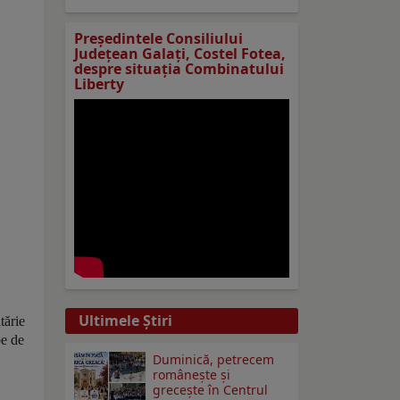
Preşedintele Consiliului
Judeţean Galaţi, Costel Fotea,
despre situaţia Combinatului
Liberty
Ultimele Ştiri
tărie
pe de
Duminică, petrecem
româneşte şi
greceşte în Centrul