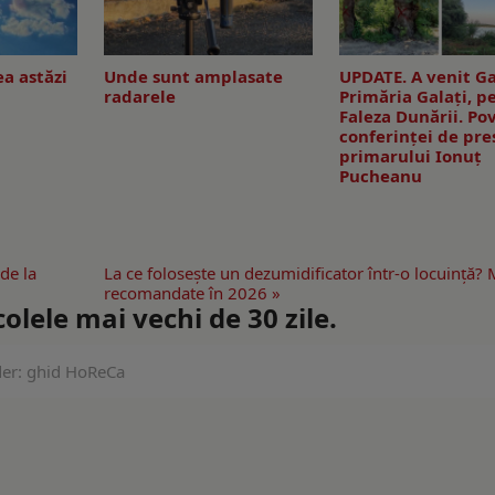
a astăzi
Unde sunt amplasate
UPDATE. A venit Ga
radarele
Primăria Galaţi, p
Faleza Dunării. Po
conferinţei de pre
primarului Ionuţ
Pucheanu
de la
La ce folosește un dezumidificator într-o locuință?
recomandate în 2026 »
lele mai vechi de 30 zile.
ider: ghid HoReCa