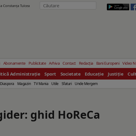
ila Constanţa Tulcea
i
Abonamente
Publicitate
Arhiva
Contact
Redacția
Bani Europeni
Video 
itică Administrație
Sport
Societate
Educație
Justiție
Cul
Diaspora
Magazin
TV Mania
Utile
Sfaturi
Unde Mergem
igider: ghid HoReCa