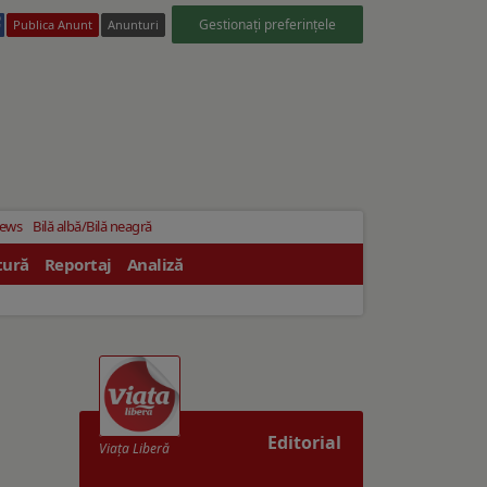
Gestionați preferințele
Publica Anunt
Anunturi
News
Bilă albă/Bilă neagră
tură
Reportaj
Analiză
Editorial
Viaţa Liberă