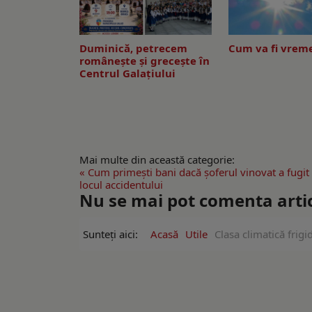
Duminică, petrecem
Cum va fi vreme
româneşte şi greceşte în
Centrul Galaţiului
Mai multe din această categorie:
« Cum primești bani dacă șoferul vinovat a fugit 
locul accidentului
Nu se mai pot comenta artico
Sunteți aici:
Acasă
Utile
Clasa climatică frig