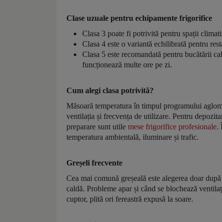
Clase uzuale pentru echipamente frigorifice
Clasa 3 poate fi potrivită pentru spații clima
Clasa 4 este o variantă echilibrată pentru restau
Clasa 5 este recomandată pentru bucătării cald
funcționează multe ore pe zi.
Cum alegi clasa potrivită?
Măsoară temperatura în timpul programului aglomera
ventilația și frecvența de utilizare. Pentru depozit
preparare sunt utile
mese frigorifice profesionale
.
temperatura ambientală, iluminare și trafic.
Greșeli frecvente
Cea mai comună greșeală este alegerea doar după p
caldă. Probleme apar și când se blochează ventilaț
cuptor, plită ori fereastră expusă la soare.