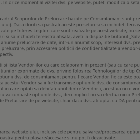
i. In orice moment al vizitei dvs. pe website, puteti modifica o set
n cadrul Scopurilor de Prelucrare bazate pe Consimtamant sunt pre
lui). Daca doriti sa pastrati aceste presetari si sa inchideti fereas
bazate pe Interes Legitim care sunt realizate pe acest website, nu s
i si sa inchideti fereastra afisata, aveti la dispozitie butonul „Sal
o anume prelucrare de date, intr-un anumit scop, interesul dvs. pre
a prelucrare, prin accesarea politicii de confidentialitate a Vendor-u
pectiv.
iti si lista Vendor-ilor cu care colaboram in prezent (sau cu care p
iunilor exprimate de dvs. privind folosirea Tehnologiilor de tip Co
iunii dvs. de consimtamant pentru fiecare Vendor, fie ca este pozit
 ca acestui Vendor sa ii fie transmise optiunile dvs. de consimtama
ul in care optati sa debifati unul dintre Vendor-i, acestuia nu ii v
nu va cunoaste optiunile dvs., deci implicit nu va efectua nicio Pre
e Prelucrare de pe website, chiar daca dvs. ati optat cu DA pentru
narea website-ului, inclusiv cele pentru salvarea/procesarea optiun
astra pentru plasare/accesare si nu pot fi dezactivate.