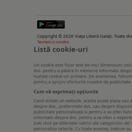
Copyright © 2026 Viaţa Liberă Galaţi. Toate dre
Termeni si conditii
Listă cookie-uri
Un cookie este fişier text de mici dimensiuni utili
dvs. pentru a păstra în memorie informații despre
numite cookie-uri primare. De asemenea, folosim c
pentru a sprijini eforturile noastre de publicitat
Cum vă exprimați opțiunile
Cand vizitati un website, acesta poate plasa sau a
despre dvs., preferintele dvs. sau despre dispozit
publicitate personalizata si pentru a va oferi func
informatii despre dvs. pentru a va oferi o experi
Dati click pe diferitele rubrici ale categoriilor 
personaliza setarile. Cu toate acestea, trebuie s