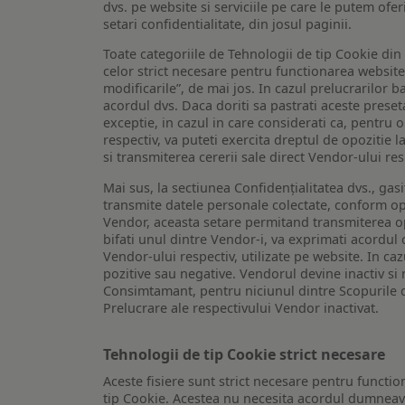
dvs. pe website si serviciile pe care le putem ofer
setari confidentialitate, din josul paginii.
Toate categoriile de Tehnologii de tip Cookie di
celor strict necesare pentru functionarea website-u
modificarile”, de mai jos. In cazul prelucrarilor 
acordul dvs. Daca doriti sa pastrati aceste presetar
exceptie, in cazul in care considerati ca, pentru 
respectiv, va puteti exercita dreptul de opozitie l
si transmiterea cererii sale direct Vendor-ului res
Mai sus, la sectiunea Confidențialitatea dvs., gas
transmite datele personale colectate, conform opt
Vendor, aceasta setare permitand transmiterea opt
bifati unul dintre Vendor-i, va exprimati acordul
Vendor-ului respectiv, utilizate pe website. In caz
pozitive sau negative. Vendorul devine inactiv si 
Consimtamant, pentru niciunul dintre Scopurile d
Prelucrare ale respectivului Vendor inactivat.
Tehnologii de tip Cookie strict necesare
Aceste fisiere sunt strict necesare pentru functio
tip Cookie. Acestea nu necesita acordul dumneavo