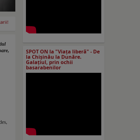
rii!
iul
oare,
SPOT ON la "Viaţa liberă" - De
la Chișinău la Dunăre.
Galațiul, prin ochii
basarabenilor
des,