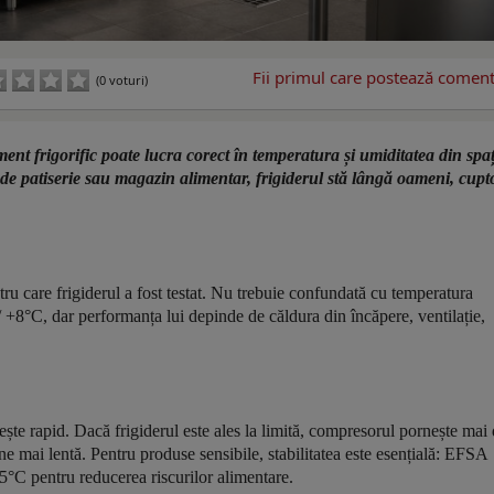
Fii primul care postează comenta
(0 voturi)
ment frigorific poate lucra corect în temperatura și umiditatea din spaț
r de patiserie sau magazin alimentar, frigiderul stă lângă oameni, cupt
ru care frigiderul a fost testat. Nu trebuie confundată cu temperatura
 +8°C, dar performanța lui depinde de căldura din încăpere, ventilație,
ește rapid. Dacă frigiderul este ales la limită, compresorul pornește mai 
e mai lentă. Pentru produse sensibile, stabilitatea este esențială: EFSA
5°C pentru reducerea riscurilor alimentare.