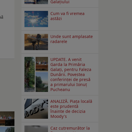
Galaţiului
Cum va fi vremea
să
astăzi
Unde sunt amplasate
radarele
UPDATE. A venit
Garda la Primăria
Galaţi, pentru Faleza
Dunării. Povestea
conferinţei de presă
a primarului Ionuţ
Pucheanu
ANALIZĂ. Piața locală
este prudentă
înainte de decizia
Moody's
Caz cutremurător la