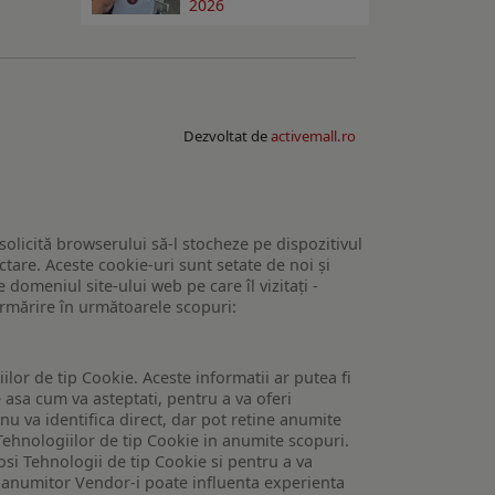
2026
Dezvoltat de
activemall.ro
 solicită browserului să-l stocheze pe dispozitivul
tare. Aceste cookie-uri sunt setate de noi și
domeniul site-ului web pe care îl vizitați -
 urmărire în următoarele scopuri:
lor de tip Cookie. Aceste informatii ar putea fi
e asa cum va asteptati, pentru a va oferi
 nu va identifica direct, dar pot retine anumite
Tehnologiilor de tip Cookie in anumite scopuri.
losi Tehnologii de tip Cookie si pentru a va
 a anumitor Vendor-i poate influenta experienta