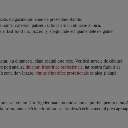
tizate, magazine sau zone de prezentare stabile.
rante, cofetării, patiserii și bucătării cu utilizare zilnică.
e, fast-food-uri, pizzerii și spații unde echipamentele de gătire
t, nu dimineața, când spațiul este rece. Verifică sursele de căldură,
are poți analiza
dulapuri frigorifice profesionale
, iar pentru fluxuri de
 În zona de vânzare,
vitrine frigorifice profesionale
se aleg și după
reț sau volum. Un frigider mare nu este automat potrivit pentru o bucă
ia, se supraîncarcă interiorul sau se instalează echipamentul prea aproa