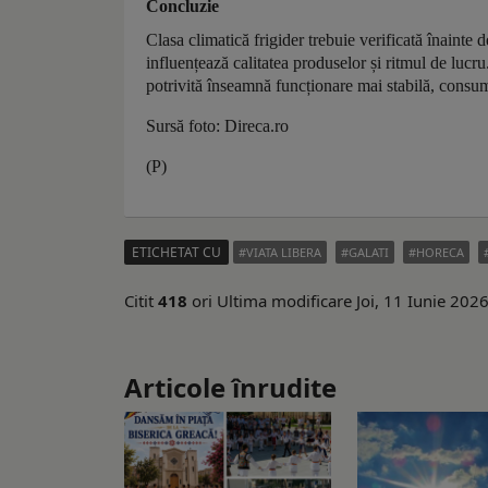
Concluzie
Clasa climatică frigider trebuie verificată înainte
influențează calitatea produselor și ritmul de lucr
potrivită înseamnă funcționare mai stabilă, consum 
Sursă foto: Direca.ro
(P)
ETICHETAT CU
VIATA LIBERA
GALATI
HORECA
Citit
418
ori
Ultima modificare Joi, 11 Iunie 202
Articole înrudite