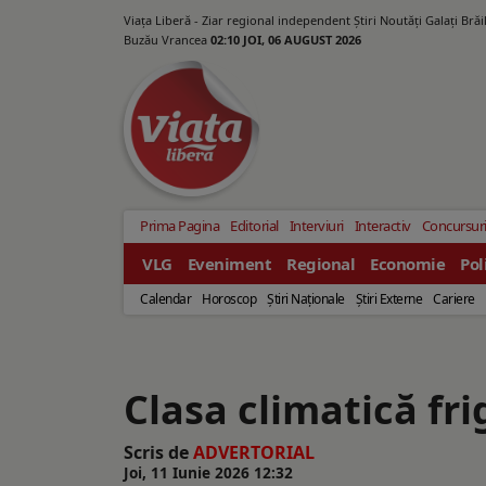
Viața Liberă - Ziar regional independent Știri Noutăți Galaţi Bră
Buzău Vrancea
02:10 JOI, 06 AUGUST 2026
Prima Pagina
Editorial
Interviuri
Interactiv
Concursur
VLG
Eveniment
Regional
Economie
Pol
Calendar
Horoscop
Ştiri Naţionale
Ştiri Externe
Cariere
Clasa climatică fr
Scris de
ADVERTORIAL
Joi, 11 Iunie 2026 12:32