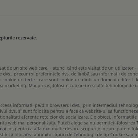
pturile rezervate.
zat de un site web care, - atunci când este vizitat de un utilizator -
 dvs., precum și preferințele dvs. de limbă sau informații de conec
ookie-uri terțe - care sunt cookie-uri dintr-un domeniu diferit de 
e și marketing. Mai precis, folosim cookie-uri și alte tehnologii de
ccesa informatii pe/din browserul dvs., prin intermediul Tehnologii
ivul dvs. si sunt folosite pentru a face ca website-ul sa functionez
tionalitati aferente retelelor de socializare. De obicei, informatiile
enta web mai personalizata. Puteti alege sa nu permiteti folosirea 
de mai jos pentru a afla mai multe despre scopurile in care putem fo
a stiti ca blocarea anumitor tipuri de Tehnologii de tip Cookie sau