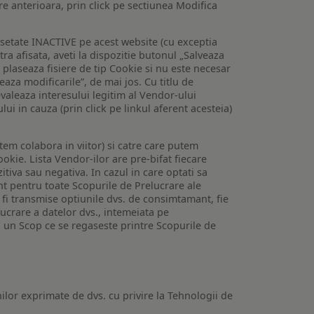
are anterioara, prin click pe sectiunea Modifica
setate INACTIVE pe acest website (cu exceptia
tra afisata, aveti la dispozitie butonul „Salveaza
e plaseaza fisiere de tip Cookie si nu este necesar
veaza modificarile”, de mai jos. Cu titlu de
valeaza interesului legitim al Vendor-ului
lui in cauza (prin click pe linkul aferent acesteia)
utem colabora in viitor) si catre care putem
okie. Lista Vendor-ilor are pre-bifat fiecare
iva sau negativa. In cazul in care optati sa
nt pentru toate Scopurile de Prelucrare ale
or fi transmise optiunile dvs. de consimtamant, fie
lucrare a datelor dvs., intemeiata pe
 un Scop ce se regaseste printre Scopurile de
ilor exprimate de dvs. cu privire la Tehnologii de