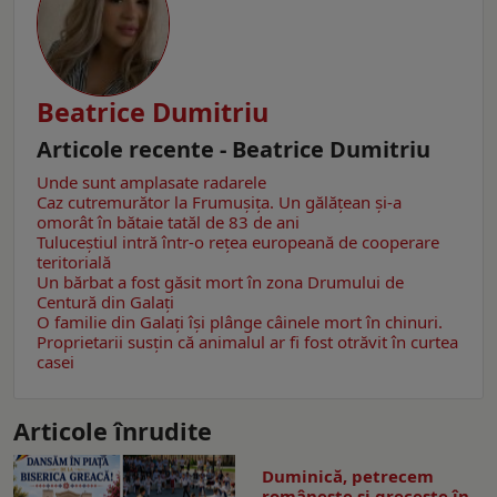
Beatrice Dumitriu
Articole recente - Beatrice Dumitriu
Unde sunt amplasate radarele
Caz cutremurător la Frumușița. Un gălățean și-a
omorât în bătaie tatăl de 83 de ani
Tuluceștiul intră într-o rețea europeană de cooperare
teritorială
Un bărbat a fost găsit mort în zona Drumului de
Centură din Galați
O familie din Galați își plânge câinele mort în chinuri.
Proprietarii susțin că animalul ar fi fost otrăvit în curtea
casei
Articole înrudite
Duminică, petrecem
româneşte şi greceşte în