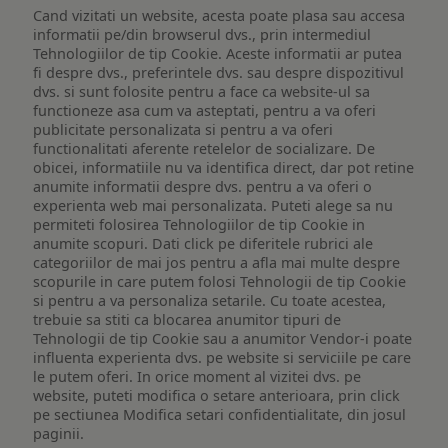
Cand vizitati un website, acesta poate plasa sau accesa
informatii pe/din browserul dvs., prin intermediul
Tehnologiilor de tip Cookie. Aceste informatii ar putea
fi despre dvs., preferintele dvs. sau despre dispozitivul
dvs. si sunt folosite pentru a face ca website-ul sa
functioneze asa cum va asteptati, pentru a va oferi
publicitate personalizata si pentru a va oferi
functionalitati aferente retelelor de socializare. De
obicei, informatiile nu va identifica direct, dar pot retine
anumite informatii despre dvs. pentru a va oferi o
experienta web mai personalizata. Puteti alege sa nu
permiteti folosirea Tehnologiilor de tip Cookie in
anumite scopuri. Dati click pe diferitele rubrici ale
categoriilor de mai jos pentru a afla mai multe despre
scopurile in care putem folosi Tehnologii de tip Cookie
si pentru a va personaliza setarile. Cu toate acestea,
trebuie sa stiti ca blocarea anumitor tipuri de
Tehnologii de tip Cookie sau a anumitor Vendor-i poate
influenta experienta dvs. pe website si serviciile pe care
le putem oferi. In orice moment al vizitei dvs. pe
website, puteti modifica o setare anterioara, prin click
pe sectiunea Modifica setari confidentialitate, din josul
paginii.