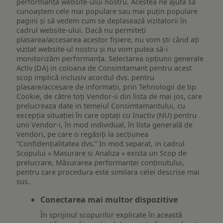
performanța website-ului nostru. Acestea ne ajută să
cunoaștem cele mai populare sau mai puțin populare
pagini și să vedem cum se deplasează vizitatorii în
cadrul website-ului. Dacă nu permiteți
plasarea/accesarea acestor fișiere, nu vom ști când ați
vizitat website-ul nostru și nu vom putea să-i
monitorizăm performanța. Selectarea opțiunii generale
Activ (DA) in coloana de Consimtamant pentru acest
scop implică inclusiv acordul dvs. pentru
plasare/accesare de informații, prin Tehnologii de tip
Cookie, de către toți Vendor-ii din lista de mai jos, care
prelucreaza date in temeiul Consimtamantului, cu
excepția situației în care optați cu Inactiv (NU) pentru
unii Vendor-i, în mod individual, în lista generală de
Vendori, pe care o regăsiți la secțiunea
“Confidențialitatea dvs.” In mod separat, in cadrul
Scopului « Masurare si Analiza » exista un Scop de
prelucrare, Măsurarea performanței conținutului,
pentru care procedura este similara celei descrise mai
sus.
Conectarea mai multor dispozitive
În sprijinul scopurilor explicate în această