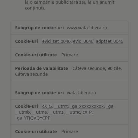
la o campanie publicitară sau la un anumit
conținut).
Măsurare
www.viata-libera.ro
și
analiză
evid_set_0046
,
evid_0046
,
adptset_0046
Primare
Câteva secunde, 90 zile,
Câteva secunde
viata-libera.ro
cX_G
,
__utmt
,
_ga_xxxxxxxxxx
,
_ga
,
__utmb
,
__utma
,
__utmz
,
__utmc
,
cX_P
,
_ga_YTJQVQYCPP
Primare