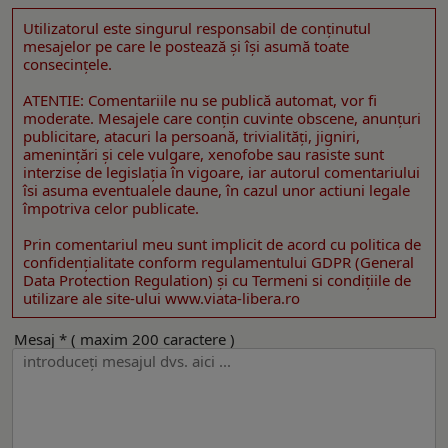
Utilizatorul este singurul responsabil de conţinutul
mesajelor pe care le postează şi îşi asumă toate
consecinţele.
ATENTIE: Comentariile nu se publică automat, vor fi
moderate. Mesajele care conţin cuvinte obscene, anunţuri
publicitare, atacuri la persoană, trivialităţi, jigniri,
ameninţări şi cele vulgare, xenofobe sau rasiste sunt
interzise de legislaţia în vigoare, iar autorul comentariului
îsi asuma eventualele daune, în cazul unor actiuni legale
împotriva celor publicate.
Prin comentariul meu sunt implicit de acord cu politica de
confidenţialitate conform regulamentului GDPR (General
Data Protection Regulation) şi cu Termeni si condițiile de
utilizare ale site-ului www.viata-libera.ro
Mesaj * ( maxim 200 caractere )