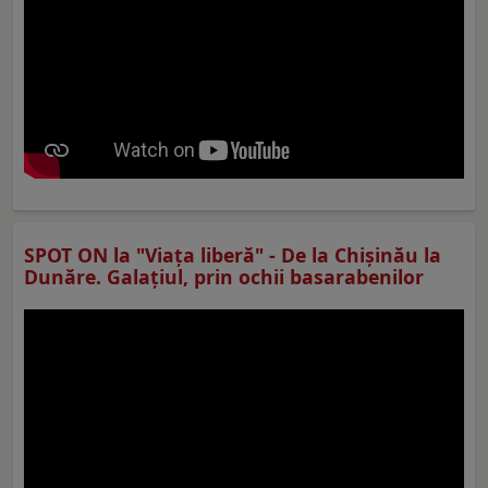
SPOT ON la "Viaţa liberă" - De la Chișinău la
Dunăre. Galațiul, prin ochii basarabenilor