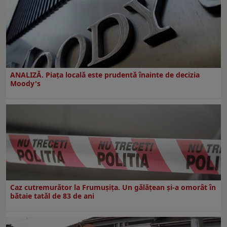
ANALIZĂ. Piața locală este prudentă înainte de decizia
Moody's
Caz cutremurător la Frumușița. Un gălățean și-a omorât în
bătaie tatăl de 83 de ani