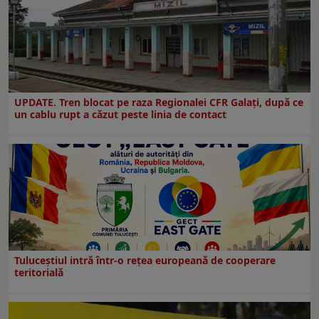
UPDATE. Tren blocat pe raza Regionalei CFR Galați, după ce
un cablu rupt a căzut peste linia de contact
Tuluceștiul intră într-o rețea europeană de cooperare
teritorială