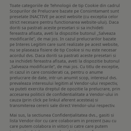
Toate categoriile de Tehnologii de tip Cookie din cadrul
Scopurilor de Prelucrare bazate pe Consimtamant sunt
presetate INACTIVE pe acest website (cu exceptia celor
strict necesare pentru functionarea website-ului). Daca
doriti sa pastrati aceste presetari si sa inchideti
fereastra afisata, aveti la dispozitie butonul „Salveaza
modificarile”, de mai jos. In cazul prelucrarilor bazate
pe Interes Legitim care sunt realizate pe acest website,
nu se plaseaza fisiere de tip Cookie si nu este necesar
acordul dvs. Daca doriti sa pastrati aceste presetari si
sa inchideti fereastra afisata, aveti la dispozitie butonul
„Salveaza modificarile”, de mai jos. Cu titlu de exceptie,
in cazul in care considerati ca, pentru o anume
prelucrare de date, intr-un anumit scop, interesul dvs.
prevaleaza interesului legitim al Vendor-ului respectiv,
va puteti exercita dreptul de opozitie la prelucrare, prin
accesarea politicii de confidentialitate a Vendor-ului in
cauza (prin click pe linkul aferent acesteia) si
transmiterea cererii sale direct Vendor-ului respectiv.
Mai sus, la sectiunea Confidențialitatea dvs., gasiti si
lista Vendor-ilor cu care colaboram in prezent (sau cu
care putem colabora in viitor) si catre care putem