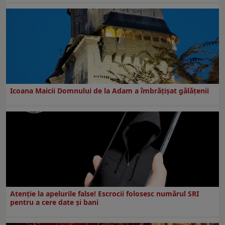
Icoana Maicii Domnului de la Adam a îmbrățișat gălățenii
Atenție la apelurile false! Escrocii folosesc numărul SRI
pentru a cere date și bani