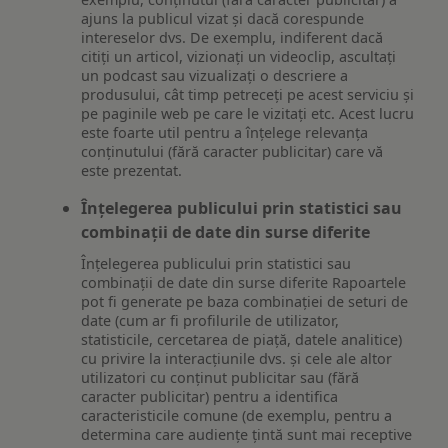
ajuns la publicul vizat și dacă corespunde
intereselor dvs. De exemplu, indiferent dacă
citiți un articol, vizionați un videoclip, ascultați
un podcast sau vizualizați o descriere a
produsului, cât timp petreceți pe acest serviciu și
pe paginile web pe care le vizitați etc. Acest lucru
este foarte util pentru a înțelege relevanța
conținutului (fără caracter publicitar) care vă
este prezentat.
Înțelegerea publicului prin statistici sau
combinații de date din surse diferite
Înțelegerea publicului prin statistici sau
combinații de date din surse diferite Rapoartele
pot fi generate pe baza combinației de seturi de
date (cum ar fi profilurile de utilizator,
statisticile, cercetarea de piață, datele analitice)
cu privire la interacțiunile dvs. și cele ale altor
utilizatori cu conținut publicitar sau (fără
caracter publicitar) pentru a identifica
caracteristicile comune (de exemplu, pentru a
determina care audiențe țintă sunt mai receptive