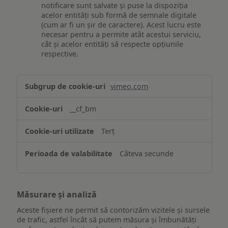
notificare sunt salvate și puse la dispoziția
acelor entități sub formă de semnale digitale
(cum ar fi un șir de caractere). Acest lucru este
necesar pentru a permite atât acestui serviciu,
cât și acelor entități să respecte opțiunile
respective.
Asigurarea
vimeo.com
funcționalităților
website-
__cf_bm
ului
Terț
Câteva secunde
Măsurare și analiză
Aceste fișiere ne permit să contorizăm vizitele și sursele
de trafic, astfel încât să putem măsura și îmbunătăți