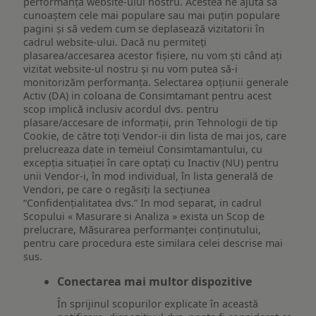
performanța website-ului nostru. Acestea ne ajută să
cunoaștem cele mai populare sau mai puțin populare
pagini și să vedem cum se deplasează vizitatorii în
cadrul website-ului. Dacă nu permiteți
plasarea/accesarea acestor fișiere, nu vom ști când ați
vizitat website-ul nostru și nu vom putea să-i
monitorizăm performanța. Selectarea opțiunii generale
Activ (DA) in coloana de Consimtamant pentru acest
scop implică inclusiv acordul dvs. pentru
plasare/accesare de informații, prin Tehnologii de tip
Cookie, de către toți Vendor-ii din lista de mai jos, care
prelucreaza date in temeiul Consimtamantului, cu
excepția situației în care optați cu Inactiv (NU) pentru
unii Vendor-i, în mod individual, în lista generală de
Vendori, pe care o regăsiți la secțiunea
“Confidențialitatea dvs.” In mod separat, in cadrul
Scopului « Masurare si Analiza » exista un Scop de
prelucrare, Măsurarea performanței conținutului,
pentru care procedura este similara celei descrise mai
sus.
Conectarea mai multor dispozitive
În sprijinul scopurilor explicate în această