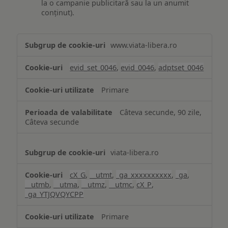
la o campanie publicitară sau la un anumit
conținut).
Măsurare
www.viata-libera.ro
și
analiză
evid_set_0046
,
evid_0046
,
adptset_0046
Primare
Câteva secunde, 90 zile,
Câteva secunde
viata-libera.ro
cX_G
,
__utmt
,
_ga_xxxxxxxxxx
,
_ga
,
__utmb
,
__utma
,
__utmz
,
__utmc
,
cX_P
,
_ga_YTJQVQYCPP
Primare