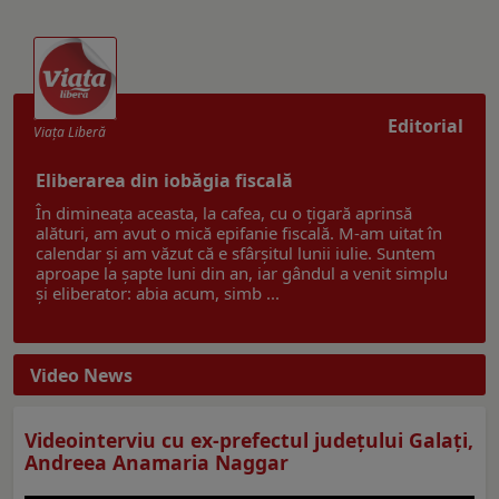
Editorial
Viaţa Liberă
Eliberarea din iobăgia fiscală
În dimineața aceasta, la cafea, cu o țigară aprinsă
alături, am avut o mică epifanie fiscală. M-am uitat în
calendar și am văzut că e sfârșitul lunii iulie. Suntem
aproape la șapte luni din an, iar gândul a venit simplu
și eliberator: abia acum, simb ...
Video News
Videointerviu cu ex-prefectul judeţului Galaţi,
Andreea Anamaria Naggar