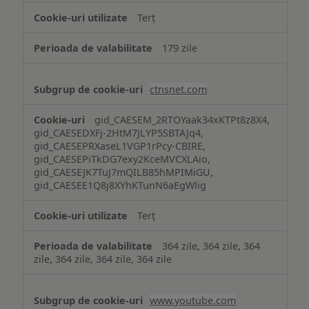
Terț
179 zile
ctnsnet.com
gid_CAESEM_2RTOYaak34xKTPt8z8X4,
gid_CAESEDXFj-2HtM7JLYP5SBTAJq4,
gid_CAESEPRXaseL1VGP1rPcy-CBIRE,
gid_CAESEPiTkDG7exy2KceMVCXLAio,
gid_CAESEJK7TuJ7mQILB85hMPIMiGU,
gid_CAESEE1Q8j8XYhKTunN6aEgWlig
Terț
364 zile, 364 zile, 364
zile, 364 zile, 364 zile, 364 zile
www.youtube.com