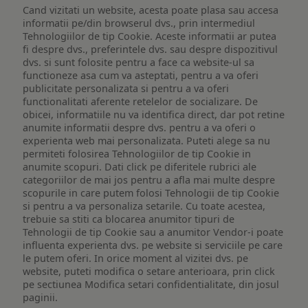
Cand vizitati un website, acesta poate plasa sau accesa
informatii pe/din browserul dvs., prin intermediul
Tehnologiilor de tip Cookie. Aceste informatii ar putea
fi despre dvs., preferintele dvs. sau despre dispozitivul
dvs. si sunt folosite pentru a face ca website-ul sa
functioneze asa cum va asteptati, pentru a va oferi
publicitate personalizata si pentru a va oferi
functionalitati aferente retelelor de socializare. De
obicei, informatiile nu va identifica direct, dar pot retine
anumite informatii despre dvs. pentru a va oferi o
experienta web mai personalizata. Puteti alege sa nu
permiteti folosirea Tehnologiilor de tip Cookie in
anumite scopuri. Dati click pe diferitele rubrici ale
categoriilor de mai jos pentru a afla mai multe despre
scopurile in care putem folosi Tehnologii de tip Cookie
si pentru a va personaliza setarile. Cu toate acestea,
trebuie sa stiti ca blocarea anumitor tipuri de
Tehnologii de tip Cookie sau a anumitor Vendor-i poate
influenta experienta dvs. pe website si serviciile pe care
le putem oferi. In orice moment al vizitei dvs. pe
website, puteti modifica o setare anterioara, prin click
pe sectiunea Modifica setari confidentialitate, din josul
paginii.