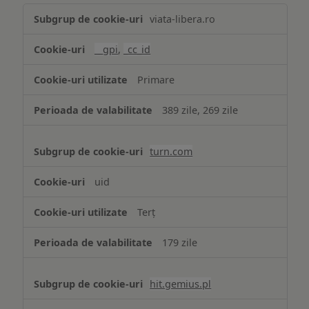
Publicitate
viata-libera.ro
țintită
(targetată)
__gpi
,
_cc_id
Primare
389 zile, 269 zile
turn.com
uid
Terț
179 zile
hit.gemius.pl