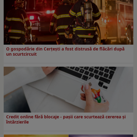
O gospodărie din Cerțești a fost distrusă de flăcări după
un scurtcircuit
Credit online fără blocaje - pașii care scurtează cererea și
întârzierile