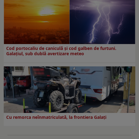
Cod portocaliu de caniculă și cod galben de furtuni.
Galațiul, sub dublă avertizare meteo
Cu remorca neînmatriculată, la frontiera Galați