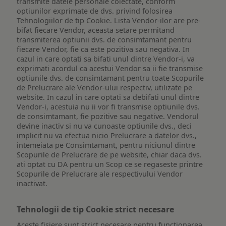
transmite datele personale colectate, conform
optiunilor exprimate de dvs. privind folosirea
Tehnologiilor de tip Cookie. Lista Vendor-ilor are pre-
bifat fiecare Vendor, aceasta setare permitand
transmiterea optiunii dvs. de consimtamant pentru
fiecare Vendor, fie ca este pozitiva sau negativa. In
cazul in care optati sa bifati unul dintre Vendor-i, va
exprimati acordul ca acestui Vendor sa ii fie transmise
optiunile dvs. de consimtamant pentru toate Scopurile
de Prelucrare ale Vendor-ului respectiv, utilizate pe
website. In cazul in care optati sa debifati unul dintre
Vendor-i, acestuia nu ii vor fi transmise optiunile dvs.
de consimtamant, fie pozitive sau negative. Vendorul
devine inactiv si nu va cunoaste optiunile dvs., deci
implicit nu va efectua nicio Prelucrare a datelor dvs.,
intemeiata pe Consimtamant, pentru niciunul dintre
Scopurile de Prelucrare de pe website, chiar daca dvs.
ati optat cu DA pentru un Scop ce se regaseste printre
Scopurile de Prelucrare ale respectivului Vendor
inactivat.
Tehnologii de tip Cookie strict necesare
Aceste fisiere sunt strict necesare pentru functionarea