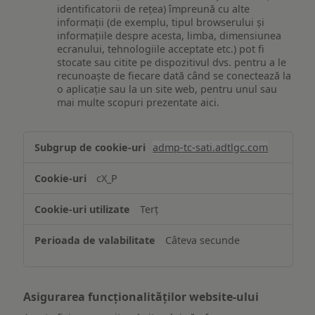
identificatorii de rețea) împreună cu alte
informații (de exemplu, tipul browserului și
informațiile despre acesta, limba, dimensiunea
ecranului, tehnologiile acceptate etc.) pot fi
stocate sau citite pe dispozitivul dvs. pentru a le
recunoaște de fiecare dată când se conectează la
o aplicație sau la un site web, pentru unul sau
mai multe scopuri prezentate aici.
Stocarea
admp-tc-sati.adtlgc.com
și/sau
accesarea
cX_P
informațiilor
de
Terț
pe
un
Câteva secunde
dispozitiv
Asigurarea funcționalităților website-ului