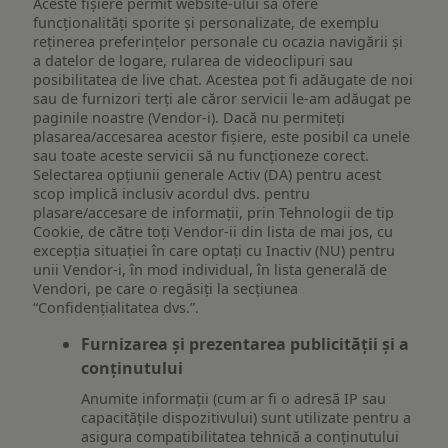
Aceste fișiere permit website-ului să ofere
funcționalități sporite și personalizate, de exemplu
reţinerea preferinţelor personale cu ocazia navigării și
a datelor de logare, rularea de videoclipuri sau
posibilitatea de live chat. Acestea pot fi adăugate de noi
sau de furnizori terți ale căror servicii le-am adăugat pe
paginile noastre (Vendor-i). Dacă nu permiteți
plasarea/accesarea acestor fișiere, este posibil ca unele
sau toate aceste servicii să nu funcționeze corect.
Selectarea opțiunii generale Activ (DA) pentru acest
scop implică inclusiv acordul dvs. pentru
plasare/accesare de informații, prin Tehnologii de tip
Cookie, de către toți Vendor-ii din lista de mai jos, cu
excepția situației în care optați cu Inactiv (NU) pentru
unii Vendor-i, în mod individual, în lista generală de
Vendori, pe care o regăsiți la secțiunea
“Confidențialitatea dvs.”.
Furnizarea și prezentarea publicității și a
conținutului
Anumite informații (cum ar fi o adresă IP sau
capacitățile dispozitivului) sunt utilizate pentru a
asigura compatibilitatea tehnică a conținutului