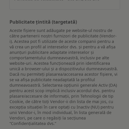
Publicitate țintită (targetată)
Aceste fișiere sunt adăugate pe website-ul nostru de
către partenerii noștri furnizori de publicitate (Vendor-
i). Acestea pot fi utilizate de aceste companii pentru a
vă crea un profil al intereselor dvs. și pentru a vă afișa
anunțuri publicitare adaptate intereselor și
comportamentului dumneavoastră, inclusiv pe alte
website-uri. Acestea funcționează prin identificarea
unică a browser-ului și a dispozitivului dumneavoastră.
Dacă nu permiteți plasarea/accesarea acestor fișiere, vi
se va afișa publicitate neadaptată la profilul
dumneavoastră. Selectarea opțiunii generale Activ (DA)
pentru acest scop implică inclusiv acordul dvs. pentru
plasare/accesare de informații, prin Tehnologii de tip
Cookie, de către toți Vendor-ii din lista de mai jos, cu
excepția situației în care optați cu Inactiv (NU) pentru
unii Vendor-i, în mod individual, în lista generală de
Vendori, pe care o regăsiți la secțiunea
“Confidențialitatea dvs.”