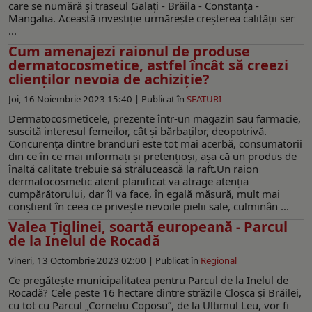
care se numără și traseul Galați - Brăila - Constanța -
Mangalia. Această investiție urmărește creșterea calității ser
...
Cum amenajezi raionul de produse
dermatocosmetice, astfel încât să creezi
clienților nevoia de achiziție?
Joi, 16 Noiembrie 2023 15:40 |
Publicat în
SFATURI
Dermatocosmeticele, prezente într-un magazin sau farmacie,
suscită interesul femeilor, cât și bărbaților, deopotrivă.
Concurența dintre branduri este tot mai acerbă, consumatorii
din ce în ce mai informați și pretențioși, așa că un produs de
înaltă calitate trebuie să strălucească la raft.Un raion
dermatocosmetic atent planificat va atrage atenția
cumpărătorului, dar îl va face, în egală măsură, mult mai
conștient în ceea ce privește nevoile pielii sale, culminân ...
Valea Țiglinei, soartă europeană - Parcul
de la Inelul de Rocadă
Vineri, 13 Octombrie 2023 02:00 |
Publicat în
Regional
Ce pregătește municipalitatea pentru Parcul de la Inelul de
Rocadă? Cele peste 16 hectare dintre străzile Cloșca și Brăilei,
cu tot cu Parcul „Corneliu Coposu”, de la Ultimul Leu, vor fi