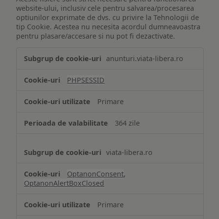
website-ului, inclusiv cele pentru salvarea/procesarea
optiunilor exprimate de dvs. cu privire la Tehnologii de
tip Cookie. Acestea nu necesita acordul dumneavoastra
pentru plasare/accesare si nu pot fi dezactivate.
Tehnologii
anunturi.viata-libera.ro
de
tip
PHPSESSID
Cookie
strict
Primare
necesare
364 zile
viata-libera.ro
OptanonConsent
,
OptanonAlertBoxClosed
Primare