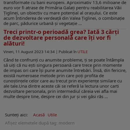
transformate cu bani europeni. Aproximativ 13,6 milioane de
euro vor fi atrase de Primăria Galați pentru reabilitarea Văii
Țiglinei, un obiectiv cu mare potențial al orașului. Ce este
acum Întinderea de verdeață din Valea Țiglinei, o combinație
de parc, pădurice urbană și vegetație ...
Treci printr-o perioadă grea? Iată 3 cărți
de dezvoltare personală care îți vor fi
alături!
Vineri, 11 August 2023 14:34 |
Publicat în
UTILE
Când te confrunți cu anumite probleme, ți se poate întâmpla
să uiți că nu ești singura persoană care trece prin momente
de impas ori care își pune anumite întrebări. Însă, din fericire,
există numeroase metode prin care poți profita de
cunoștințele celor care au trecut prin experiențe similare cu
ale tale.Una dintre aceste căi se referă la lectura unor carti
dezvoltare personala, prin intermediul căreia vei afla mai
multe despre tine, despre cei din jur și vei găsi răs ...
Sunteți aici:
Acasă
Utile
Afişez elemetele după tag: modern