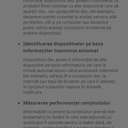
notificare, dispozitivul dvs. poate fi considerat ca
probabil fiind conectat cu alte dispozitive care vă
aparțin dvs., sau gospodăriei dvs. (de exemplu,
deoarece sunteți conectat la același serviciu atât
pe telefon, cât și pe computer sau deoarece
puteți utiliza aceeași conexiune la internet pe
ambele dispozitive).
Identificarea dispozitivelor pe baza
informațiilor transmise automat
Dispozitivul dvs. poate fi diferențiat de alte
dispozitive pe baza informațiilor pe care le
trimite automat atunci când accesează internetul
(de exemplu, adresa IP a conexiunii dvs. la
internet sau tipul de browser pe care îl utilizați)
în sprijinul scopurilor expuse în această
notificare.
Măsurarea performanței conținutului
Informațiile cu privire la conținutul care vă este
prezentat și la modul în care interacționați cu
acesta pot fi utilizate pentru a stabili dacă, de
exemplu, conținutul (fără caracter publicitar) a