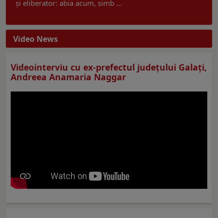
și eliberator: abia acum, simb ...
Video News
Videointerviu cu ex-prefectul judeţului Galaţi,
Andreea Anamaria Naggar