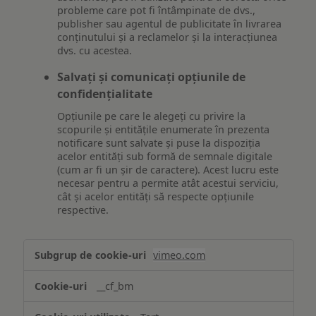
probleme care pot fi întâmpinate de dvs.,
publisher sau agentul de publicitate în livrarea
conținutului și a reclamelor și la interacțiunea
dvs. cu acestea.
Salvați și comunicați opțiunile de
confidențialitate
Opțiunile pe care le alegeți cu privire la
scopurile și entitățile enumerate în prezenta
notificare sunt salvate și puse la dispoziția
acelor entități sub formă de semnale digitale
(cum ar fi un șir de caractere). Acest lucru este
necesar pentru a permite atât acestui serviciu,
cât și acelor entități să respecte opțiunile
respective.
Asigurarea
vimeo.com
funcționalităților
website-
__cf_bm
ului