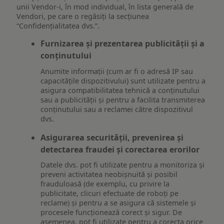
unii Vendor-i, în mod individual, în lista generală de
Vendori, pe care o regăsiți la secțiunea
“Confidențialitatea dvs.”.
Furnizarea și prezentarea publicității și a
conținutului
Anumite informații (cum ar fi o adresă IP sau
capacitățile dispozitivului) sunt utilizate pentru a
asigura compatibilitatea tehnică a conținutului
sau a publicității și pentru a facilita transmiterea
conținutului sau a reclamei către dispozitivul
dvs.
Asigurarea securității, prevenirea și
detectarea fraudei și corectarea erorilor
Datele dvs. pot fi utilizate pentru a monitoriza și
preveni activitatea neobișnuită și posibil
frauduloasă (de exemplu, cu privire la
publicitate, clicuri efectuate de roboți pe
reclame) și pentru a se asigura că sistemele și
procesele funcționează corect și sigur. De
asemenea, pot fi utilizate pentru a corecta orice