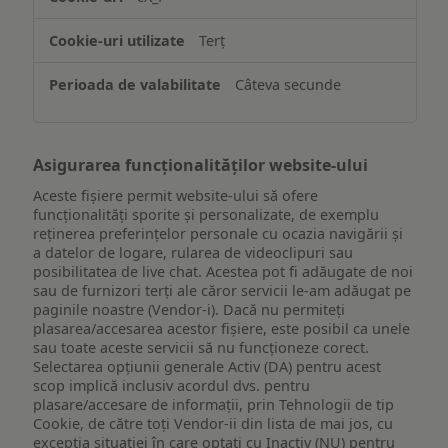
informațiilor
de
Terț
pe
un
Câteva secunde
dispozitiv
Asigurarea funcționalităților website-ului
Aceste fișiere permit website-ului să ofere
funcționalități sporite și personalizate, de exemplu
reţinerea preferinţelor personale cu ocazia navigării și
a datelor de logare, rularea de videoclipuri sau
posibilitatea de live chat. Acestea pot fi adăugate de noi
sau de furnizori terți ale căror servicii le-am adăugat pe
paginile noastre (Vendor-i). Dacă nu permiteți
plasarea/accesarea acestor fișiere, este posibil ca unele
sau toate aceste servicii să nu funcționeze corect.
Selectarea opțiunii generale Activ (DA) pentru acest
scop implică inclusiv acordul dvs. pentru
plasare/accesare de informații, prin Tehnologii de tip
Cookie, de către toți Vendor-ii din lista de mai jos, cu
excepția situației în care optați cu Inactiv (NU) pentru