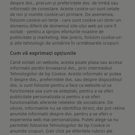
despre dvs., precum și preferințele dvs. de limbă sau
informații de conectare. Aceste cookie-uri sunt setate
de noi și numite cookie-uri primare. De asemenea,
folosim cookie-uri terțe - care sunt cookie-uri dintr-un
domeniu diferit de domeniul site-ului web pe care îl
vizitați - pentru a sprijini eforturile noastre de
publicitate și marketing. Mai precis, folosim cookie-uri
și alte tehnologii de urmărire în următoarele scopuri:
Cum vă exprimați opțiunile
Cand vizitati un website, acesta poate plasa sau accesa
informatii pe/din browserul dvs., prin intermediul
Tehnologiilor de tip Cookie. Aceste informatii ar putea
fi despre dvs., preferintele dvs. sau despre dispozitivul
dvs. si sunt folosite pentru a face ca website-ul sa
functioneze asa cum va asteptati, pentru a va oferi
publicitate personalizata si pentru a va oferi
functionalitati aferente retelelor de socializare. De
obicei, informatiile nu va identifica direct, dar pot retine
anumite informatii despre dvs. pentru a va oferi o
experienta web mai personalizata. Puteti alege sa nu
permiteti folosirea Tehnologiilor de tip Cookie in
anumite scopuri. Dati click pe diferitele rubrici ale