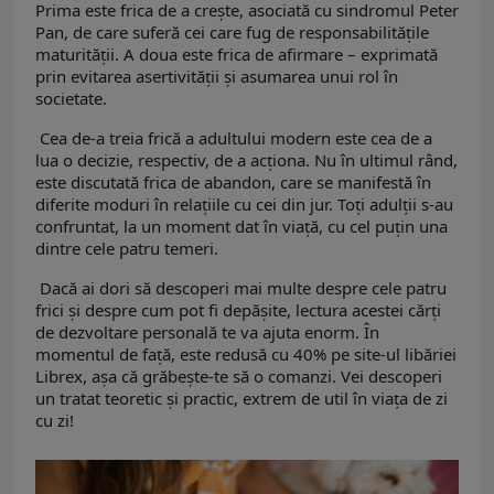
Prima este frica de a crește, asociată cu sindromul Peter
Pan, de care suferă cei care fug de responsabilitățile
maturității. A doua este frica de afirmare – exprimată
prin evitarea asertivității și asumarea unui rol în
societate.
Cea de-a treia frică a adultului modern este cea de a
lua o decizie, respectiv, de a acționa. Nu în ultimul rând,
este discutată frica de abandon, care se manifestă în
diferite moduri în relațiile cu cei din jur. Toți adulții s-au
confruntat, la un moment dat în viață, cu cel puțin una
dintre cele patru temeri.
Dacă ai dori să descoperi mai multe despre cele patru
frici și despre cum pot fi depășite, lectura acestei cărți
de dezvoltare personală te va ajuta enorm. În
momentul de față, este redusă cu 40% pe site-ul libăriei
Librex, așa că grăbește-te să o comanzi. Vei descoperi
un tratat teoretic și practic, extrem de util în viața de zi
cu zi!