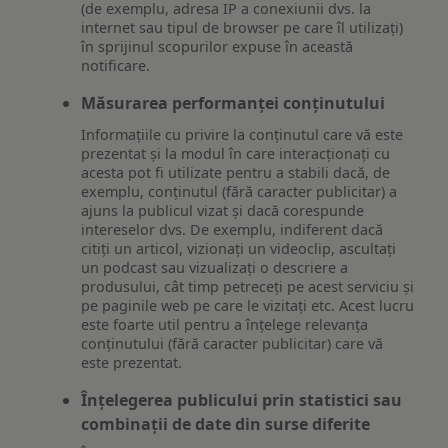
(de exemplu, adresa IP a conexiunii dvs. la
internet sau tipul de browser pe care îl utilizați)
în sprijinul scopurilor expuse în această
notificare.
Măsurarea performanței conținutului
Informațiile cu privire la conținutul care vă este
prezentat și la modul în care interacționați cu
acesta pot fi utilizate pentru a stabili dacă, de
exemplu, conținutul (fără caracter publicitar) a
ajuns la publicul vizat și dacă corespunde
intereselor dvs. De exemplu, indiferent dacă
citiți un articol, vizionați un videoclip, ascultați
un podcast sau vizualizați o descriere a
produsului, cât timp petreceți pe acest serviciu și
pe paginile web pe care le vizitați etc. Acest lucru
este foarte util pentru a înțelege relevanța
conținutului (fără caracter publicitar) care vă
este prezentat.
Înțelegerea publicului prin statistici sau
combinații de date din surse diferite