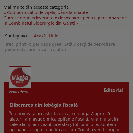
Mai multe din această categorie:
« Cod portocaliu de vijelii, până la noapte
Cum se obţin adeverinţele de vechime pentru pensionare de
la Combinatul Siderurgic din Galaţi »
Sunteți aici:
Acasă
Utile
Treci printr-o perioadă grea? Iată 3 cărți de dezvoltare
personală care îți vor fi alături!
Editorial
Viaţa Liberă
Eliberarea din iobăgia fiscală
În dimineața aceasta, la cafea, cu o țigară aprinsă
alături, am avut o mică epifanie fiscală. M-am uitat în
calendar și am văzut că e sfârșitul lunii iulie. Suntem
aproape la șapte luni din an, iar gândul a venit simplu