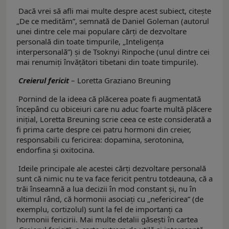
Dacă vrei să afli mai multe despre acest subiect, citește
„De ce medităm”, semnată de Daniel Goleman (autorul
unei dintre cele mai populare cărți de dezvoltare
personală din toate timpurile, „Inteligența
interpersonală”) și de Tsoknyi Rinpoche (unul dintre cei
mai renumiți învățători tibetani din toate timpurile).
Creierul fericit
– Loretta Graziano Breuning
Pornind de la ideea că plăcerea poate fi augmentată
începând cu obiceiuri care nu aduc foarte multă plăcere
inițial, Loretta Breuning scrie ceea ce este considerată a
fi prima carte despre cei patru hormoni din creier,
responsabili cu fericirea: dopamina, serotonina,
endorfina și oxitocina.
Ideile principale ale acestei cărți dezvoltare personală
sunt că nimic nu te va face fericit pentru totdeauna, că a
trăi înseamnă a lua decizii în mod constant și, nu în
ultimul rând, că hormonii asociați cu „nefericirea” (de
exemplu, cortizolul) sunt la fel de importanți ca
hormonii fericirii. Mai multe detalii găsești în cartea