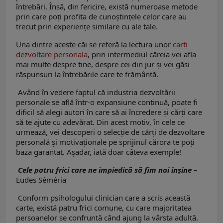
întrebări. Însă, din fericire, există numeroase metode
prin care poți profita de cunoștințele celor care au
trecut prin experiențe similare cu ale tale.
Una dintre aceste căi se referă la lectura unor
carti
dezvoltare personala
, prin intermediul căreia vei afla
mai multe despre tine, despre cei din jur și vei găsi
răspunsuri la întrebările care te frământă.
Având în vedere faptul că industria dezvoltării
personale se află într-o expansiune continuă, poate fi
dificil să alegi autori în care să ai încredere și cărți care
să te ajute cu adevărat. Din acest motiv, în cele ce
urmează, vei descoperi o selecție de cărți de dezvoltare
personală și motivaționale pe sprijinul cărora te poți
baza garantat. Așadar, iată doar câteva exemple!
Cele patru frici care ne împiedică să fim noi înșine
–
Eudes Séméria
Conform psihologului clinician care a scris această
carte, există patru frici comune, cu care majoritatea
persoanelor se confruntă când ajung la vârsta adultă.