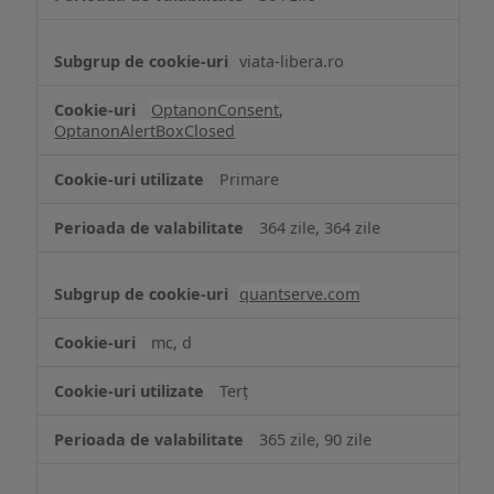
viata-libera.ro
OptanonConsent
,
OptanonAlertBoxClosed
Primare
364 zile, 364 zile
quantserve.com
mc, d
Terț
365 zile, 90 zile