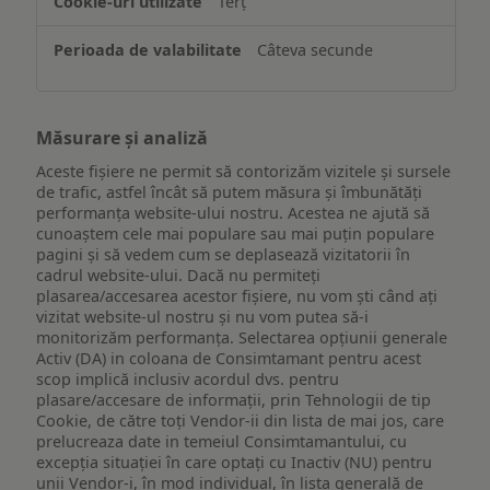
Terț
Câteva secunde
Măsurare și analiză
Aceste fișiere ne permit să contorizăm vizitele și sursele
de trafic, astfel încât să putem măsura și îmbunătăți
performanța website-ului nostru. Acestea ne ajută să
cunoaștem cele mai populare sau mai puțin populare
pagini și să vedem cum se deplasează vizitatorii în
cadrul website-ului. Dacă nu permiteți
plasarea/accesarea acestor fișiere, nu vom ști când ați
vizitat website-ul nostru și nu vom putea să-i
monitorizăm performanța. Selectarea opțiunii generale
Activ (DA) in coloana de Consimtamant pentru acest
scop implică inclusiv acordul dvs. pentru
plasare/accesare de informații, prin Tehnologii de tip
Cookie, de către toți Vendor-ii din lista de mai jos, care
prelucreaza date in temeiul Consimtamantului, cu
excepția situației în care optați cu Inactiv (NU) pentru
unii Vendor-i, în mod individual, în lista generală de