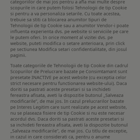
categoriilor de mai jos pentru a afla mai multe despre
scopurile in care putem folosi Tehnologii de tip Cookie
si pentru a va personaliza setarile. Cu toate acestea,
trebuie sa stiti ca blocarea anumitor tipuri de
Tehnologii de tip Cookie sau a anumitor Vendor-i poate
influenta experienta dvs. pe website si serviciile pe care
le putem oferi. In orice moment al vizitei dvs. pe
website, puteti modifica o setare anterioara, prin click
pe sectiunea Modifica setari confidentialitate, din josul
paginii.
Toate categoriile de Tehnologii de tip Cookie din cadrul
Scopurilor de Prelucrare bazate pe Consimtamant sunt
presetate INACTIVE pe acest website (cu exceptia celor
strict necesare pentru functionarea website-ului). Daca
doriti sa pastrati aceste presetari si sa inchideti
fereastra afisata, aveti la dispozitie butonul „Salveaza
modificarile”, de mai jos. In cazul prelucrarilor bazate
pe Interes Legitim care sunt realizate pe acest website,
nu se plaseaza fisiere de tip Cookie si nu este necesar
acordul dvs. Daca doriti sa pastrati aceste presetari si
sa inchideti fereastra afisata, aveti la dispozitie butonul
„Salveaza modificarile”, de mai jos. Cu titlu de exceptie,
in cazul in care considerati ca, pentru o anume