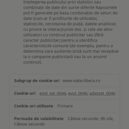
Înțelegerea publicului prin statistici sau
combinații de date din surse diferite Rapoartele
pot fi generate pe baza combinației de seturi de
date (cum ar fi profilurile de utilizator,
statisticile, cercetarea de piață, datele analitice)
cu privire la interacțiunile dvs. și cele ale altor
utilizatori cu conținut publicitar sau (fără
caracter publicitar) pentru a identifica
caracteristicile comune (de exemplu, pentru a
determina care audiențe țintă sunt mai receptive
la o campanie publicitară sau la un anumit
conținut).
Măsurare
www.viata-libera.ro
și
analiză
evid_set_0046
,
evid_0046
,
adptset_0046
Primare
Câteva secunde, 90 zile,
Câteva secunde