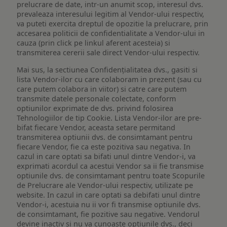
prelucrare de date, intr-un anumit scop, interesul dvs.
prevaleaza interesului legitim al Vendor-ului respectiv,
va puteti exercita dreptul de opozitie la prelucrare, prin
accesarea politicii de confidentialitate a Vendor-ului in
cauza (prin click pe linkul aferent acesteia) si
transmiterea cererii sale direct Vendor-ului respectiv.
Mai sus, la sectiunea Confidențialitatea dvs., gasiti si
lista Vendor-ilor cu care colaboram in prezent (sau cu
care putem colabora in viitor) si catre care putem
transmite datele personale colectate, conform
optiunilor exprimate de dvs. privind folosirea
Tehnologiilor de tip Cookie. Lista Vendor-ilor are pre-
bifat fiecare Vendor, aceasta setare permitand
transmiterea optiunii dvs. de consimtamant pentru
fiecare Vendor, fie ca este pozitiva sau negativa. In
cazul in care optati sa bifati unul dintre Vendor-i, va
exprimati acordul ca acestui Vendor sa ii fie transmise
optiunile dvs. de consimtamant pentru toate Scopurile
de Prelucrare ale Vendor-ului respectiv, utilizate pe
website. In cazul in care optati sa debifati unul dintre
Vendor-i, acestuia nu ii vor fi transmise optiunile dvs.
de consimtamant, fie pozitive sau negative. Vendorul
devine inactiv si nu va cunoaste optiunile dvs., deci