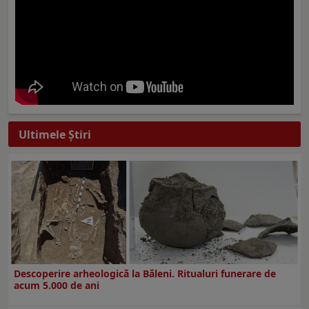
Ultimele Ştiri
Descoperire arheologică la Băleni. Ritualuri funerare de
acum 5.000 de ani