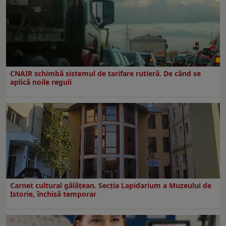
CNAIR schimbă sistemul de tarifare rutieră. De când se
aplică noile reguli
Carnet cultural gălăţean. Secţia Lapidarium a Muzeului de
Istorie, închisă temporar