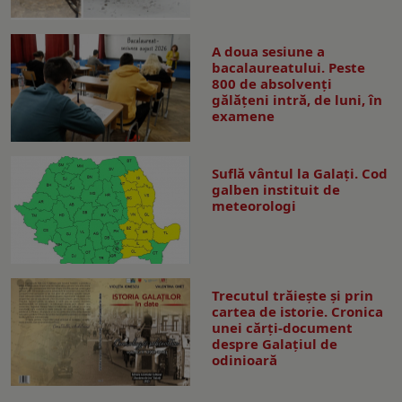
A doua sesiune a
bacalaureatului. Peste
800 de absolvenţi
gălăţeni intră, de luni, în
examene
Suflă vântul la Galaţi. Cod
galben instituit de
meteorologi
Trecutul trăiește și prin
cartea de istorie. Cronica
unei cărți-document
despre Galațiul de
odinioară