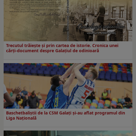
Trecutul trăiește și prin cartea de istorie. Cronica unei
cărți-document despre Galațiul de odinioară
Baschetbaliștii de la CSM Galați și-au aflat programul din
Liga Națională