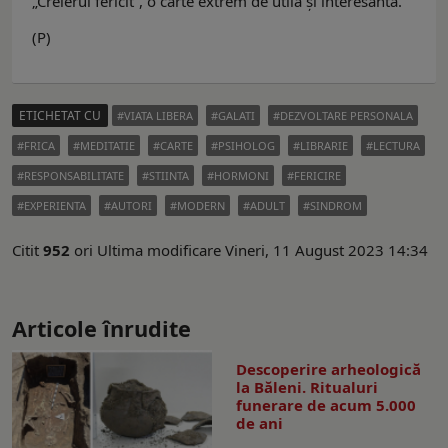
„Creierul fericit”, o carte extrem de utilă și interesantă.
(P)
ETICHETAT CU
VIATA LIBERA
GALATI
DEZVOLTARE PERSONALA
FRICA
MEDITATIE
CARTE
PSIHOLOG
LIBRARIE
LECTURA
RESPONSABILITATE
STIINTA
HORMONI
FERICIRE
EXPERIENTA
AUTORI
MODERN
ADULT
SINDROM
Citit
952
ori
Ultima modificare Vineri, 11 August 2023 14:34
Articole înrudite
Descoperire arheologică
la Băleni. Ritualuri
funerare de acum 5.000
de ani