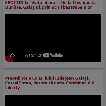
SPOT ON la "Viaţa liberă" - De la Chișinău la
Dunăre. Galațiul, prin ochii basarabenilor
Preşedintele Consiliului Judeţean Galaţi,
Costel Fotea, despre situaţia Combinatului
Liberty