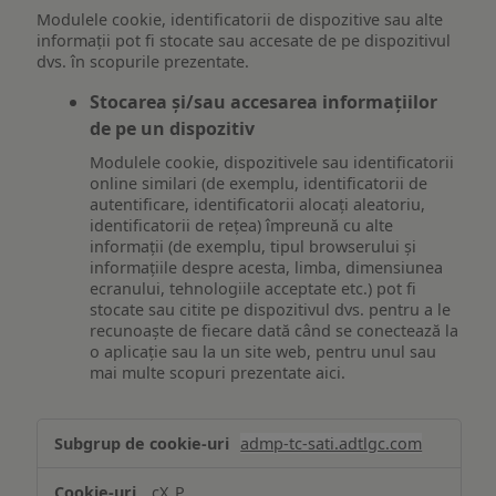
Modulele cookie, identificatorii de dispozitive sau alte
informații pot fi stocate sau accesate de pe dispozitivul
dvs. în scopurile prezentate.
Stocarea și/sau accesarea informațiilor
de pe un dispozitiv
Modulele cookie, dispozitivele sau identificatorii
online similari (de exemplu, identificatorii de
autentificare, identificatorii alocați aleatoriu,
identificatorii de rețea) împreună cu alte
informații (de exemplu, tipul browserului și
informațiile despre acesta, limba, dimensiunea
ecranului, tehnologiile acceptate etc.) pot fi
stocate sau citite pe dispozitivul dvs. pentru a le
recunoaște de fiecare dată când se conectează la
o aplicație sau la un site web, pentru unul sau
mai multe scopuri prezentate aici.
Stocarea
admp-tc-sati.adtlgc.com
și/sau
accesarea
cX_P