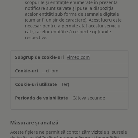
scopurile și entitățile enumerate în prezenta
notificare sunt salvate și puse la dispoziția
acelor entități sub formă de semnale digitale
(cum ar fi un șir de caractere). Acest lucru este
necesar pentru a permite atât acestui serviciu,
cât și acelor entități să respecte opțiunile
respective.
Asigurarea
vimeo.com
funcționalităților
website-
__cf_bm
ului
Terț
Câteva secunde
Măsurare și analiză
Aceste fișiere ne permit să contorizăm vizitele și sursele
de trafic, astfel încât să putem măsura și îmbunătăți