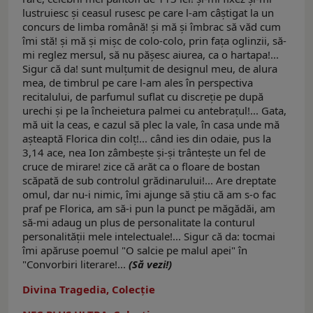
lustruiesc şi ceasul rusesc pe care l-am câştigat la un
concurs de limba română! şi mă şi îmbrac să văd cum
îmi stă! şi mă şi mişc de colo-colo, prin faţa oglinzii, să-
mi reglez mersul, să nu păşesc aiurea, ca o hartapa!...
Sigur că da! sunt mulţumit de designul meu, de alura
mea, de timbrul pe care l-am ales în perspectiva
recitalului, de parfumul suflat cu discreţie pe după
urechi şi pe la încheietura palmei cu antebraţul!... Gata,
mă uit la ceas, e cazul să plec la vale, în casa unde mă
aşteaptă Florica din colţ!... când ies din odaie, pus la
3,14 ace, nea Ion zâmbeşte şi-şi trânteşte un fel de
cruce de mirare! zice că arăt ca o floare de bostan
scăpată de sub controlul grădinarului!... Are dreptate
omul, dar nu-i nimic, îmi ajunge să ştiu că am s-o fac
praf pe Florica, am să-i pun la punct pe măgădăi, am
să-mi adaug un plus de personalitate la conturul
personalităţii mele intelectuale!... Sigur că da: tocmai
îmi apăruse poemul "O salcie pe malul apei" în
"Convorbiri literare!...
(Să vezi!)
Divina Tragedia, Colecție