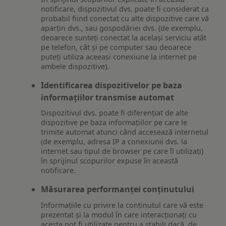
notificare, dispozitivul dvs. poate fi considerat ca
probabil fiind conectat cu alte dispozitive care vă
aparțin dvs., sau gospodăriei dvs. (de exemplu,
deoarece sunteți conectat la același serviciu atât
pe telefon, cât și pe computer sau deoarece
puteți utiliza aceeași conexiune la internet pe
ambele dispozitive).
Identificarea dispozitivelor pe baza
informațiilor transmise automat
Dispozitivul dvs. poate fi diferențiat de alte
dispozitive pe baza informațiilor pe care le
trimite automat atunci când accesează internetul
(de exemplu, adresa IP a conexiunii dvs. la
internet sau tipul de browser pe care îl utilizați)
în sprijinul scopurilor expuse în această
notificare.
Măsurarea performanței conținutului
Informațiile cu privire la conținutul care vă este
prezentat și la modul în care interacționați cu
acesta pot fi utilizate pentru a stabili dacă, de