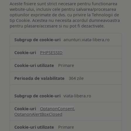
Aceste fisiere sunt strict necesare pentru functionarea
website-ului, inclusiv cele pentru salvarea/procesarea
optiunilor exprimate de dvs. cu privire la Tehnologii de
tip Cookie. Acestea nu necesita acordul dumneavoastra
pentru plasare/accesare si nu pot fi dezactivate.
Tehnologii
anunturi.viata-libera.ro
de
tip
PHPSESSID
Cookie
strict
Primare
necesare
364 zile
viata-libera.ro
OptanonConsent
,
OptanonAlertBoxClosed
Primare