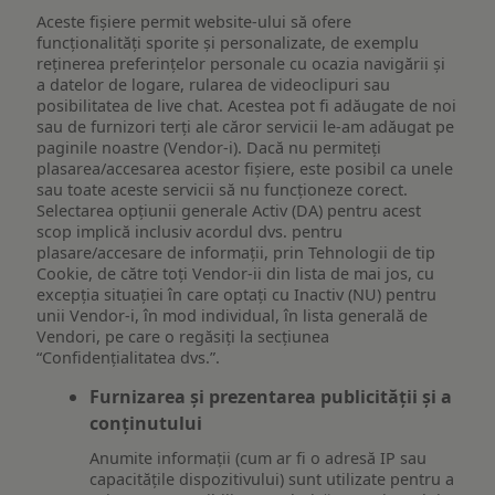
Aceste fișiere permit website-ului să ofere
funcționalități sporite și personalizate, de exemplu
reţinerea preferinţelor personale cu ocazia navigării și
a datelor de logare, rularea de videoclipuri sau
posibilitatea de live chat. Acestea pot fi adăugate de noi
sau de furnizori terți ale căror servicii le-am adăugat pe
paginile noastre (Vendor-i). Dacă nu permiteți
plasarea/accesarea acestor fișiere, este posibil ca unele
sau toate aceste servicii să nu funcționeze corect.
Selectarea opțiunii generale Activ (DA) pentru acest
scop implică inclusiv acordul dvs. pentru
plasare/accesare de informații, prin Tehnologii de tip
Cookie, de către toți Vendor-ii din lista de mai jos, cu
excepția situației în care optați cu Inactiv (NU) pentru
unii Vendor-i, în mod individual, în lista generală de
Vendori, pe care o regăsiți la secțiunea
“Confidențialitatea dvs.”.
Furnizarea și prezentarea publicității și a
conținutului
Anumite informații (cum ar fi o adresă IP sau
capacitățile dispozitivului) sunt utilizate pentru a