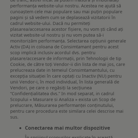
performanța website-ului nostru. Acestea ne ajută să
cunoaștem cele mai populare sau mai puțin populare
pagini și să vedem cum se deplasează vizitatorii în
cadrul website-ului. Dacă nu permiteți
plasarea/accesarea acestor fișiere, nu vom ști când ați
vizitat website-ul nostru și nu vom putea să-i
monitorizăm performanța. Selectarea opțiunii generale
Activ (DA) in coloana de Consimtamant pentru acest
scop implică inclusiv acordul dvs. pentru
plasare/accesare de informații, prin Tehnologii de tip
Cookie, de către toți Vendor-ii din lista de mai jos, care
prelucreaza date in temeiul Consimtamantului, cu
excepția situației în care optați cu Inactiv (NU) pentru
unii Vendor-i, în mod individual, în lista generală de
Vendori, pe care o regăsiți la secțiunea
“Confidențialitatea dvs.” In mod separat, in cadrul
Scopului « Masurare si Analiza » exista un Scop de
prelucrare, Măsurarea performanței conținutului,
pentru care procedura este similara celei descrise mai
sus.
Conectarea mai multor dispozitive
În sprijinul scopurilor explicate în această