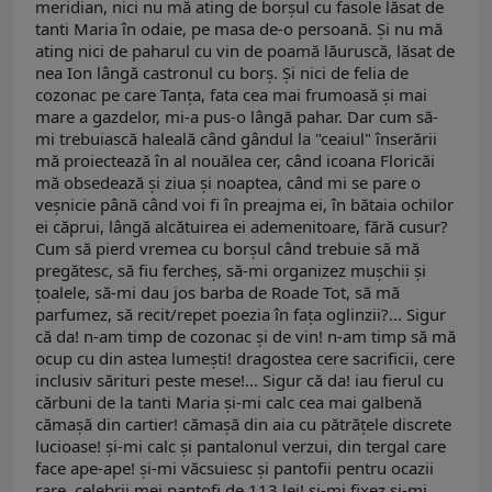
meridian, nici nu mă ating de borşul cu fasole lăsat de
tanti Maria în odaie, pe masa de-o persoană. Şi nu mă
ating nici de paharul cu vin de poamă lăuruscă, lăsat de
nea Ion lângă castronul cu borş. Şi nici de felia de
cozonac pe care Tanţa, fata cea mai frumoasă şi mai
mare a gazdelor, mi-a pus-o lângă pahar. Dar cum să-
mi trebuiască haleală când gândul la "ceaiul" înserării
mă proiectează în al nouălea cer, când icoana Floricăi
mă obsedează şi ziua şi noaptea, când mi se pare o
veşnicie până când voi fi în preajma ei, în bătaia ochilor
ei căprui, lângă alcătuirea ei ademenitoare, fără cusur?
Cum să pierd vremea cu borşul când trebuie să mă
pregătesc, să fiu fercheş, să-mi organizez muşchii şi
ţoalele, să-mi dau jos barba de Roade Tot, să mă
parfumez, să recit/repet poezia în faţa oglinzii?... Sigur
că da! n-am timp de cozonac şi de vin! n-am timp să mă
ocup cu din astea lumeşti! dragostea cere sacrificii, cere
inclusiv sărituri peste mese!... Sigur că da! iau fierul cu
cărbuni de la tanti Maria şi-mi calc cea mai galbenă
cămaşă din cartier! cămaşă din aia cu pătrăţele discrete
lucioase! şi-mi calc şi pantalonul verzui, din tergal care
face ape-ape! şi-mi văcsuiesc şi pantofii pentru ocazii
rare, celebrii mei pantofi de 113 lei! şi-mi fixez şi-mi