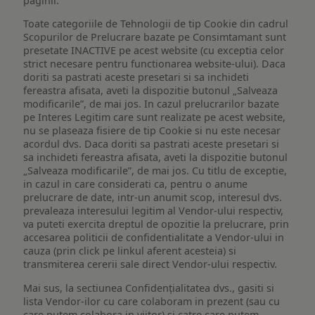
paginii.
Toate categoriile de Tehnologii de tip Cookie din cadrul
Scopurilor de Prelucrare bazate pe Consimtamant sunt
presetate INACTIVE pe acest website (cu exceptia celor
strict necesare pentru functionarea website-ului). Daca
doriti sa pastrati aceste presetari si sa inchideti
fereastra afisata, aveti la dispozitie butonul „Salveaza
modificarile”, de mai jos. In cazul prelucrarilor bazate
pe Interes Legitim care sunt realizate pe acest website,
nu se plaseaza fisiere de tip Cookie si nu este necesar
acordul dvs. Daca doriti sa pastrati aceste presetari si
sa inchideti fereastra afisata, aveti la dispozitie butonul
„Salveaza modificarile”, de mai jos. Cu titlu de exceptie,
in cazul in care considerati ca, pentru o anume
prelucrare de date, intr-un anumit scop, interesul dvs.
prevaleaza interesului legitim al Vendor-ului respectiv,
va puteti exercita dreptul de opozitie la prelucrare, prin
accesarea politicii de confidentialitate a Vendor-ului in
cauza (prin click pe linkul aferent acesteia) si
transmiterea cererii sale direct Vendor-ului respectiv.
Mai sus, la sectiunea Confidențialitatea dvs., gasiti si
lista Vendor-ilor cu care colaboram in prezent (sau cu
care putem colabora in viitor) si catre care putem