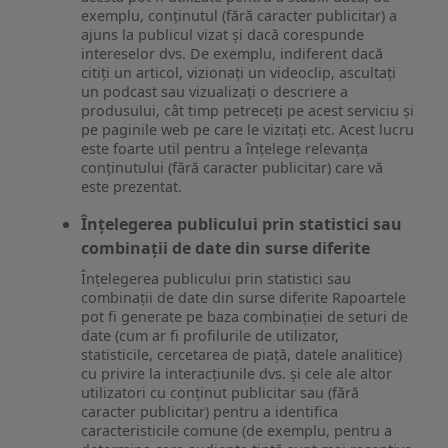
exemplu, conținutul (fără caracter publicitar) a
ajuns la publicul vizat și dacă corespunde
intereselor dvs. De exemplu, indiferent dacă
citiți un articol, vizionați un videoclip, ascultați
un podcast sau vizualizați o descriere a
produsului, cât timp petreceți pe acest serviciu și
pe paginile web pe care le vizitați etc. Acest lucru
este foarte util pentru a înțelege relevanța
conținutului (fără caracter publicitar) care vă
este prezentat.
Înțelegerea publicului prin statistici sau
combinații de date din surse diferite
Înțelegerea publicului prin statistici sau
combinații de date din surse diferite Rapoartele
pot fi generate pe baza combinației de seturi de
date (cum ar fi profilurile de utilizator,
statisticile, cercetarea de piață, datele analitice)
cu privire la interacțiunile dvs. și cele ale altor
utilizatori cu conținut publicitar sau (fără
caracter publicitar) pentru a identifica
caracteristicile comune (de exemplu, pentru a