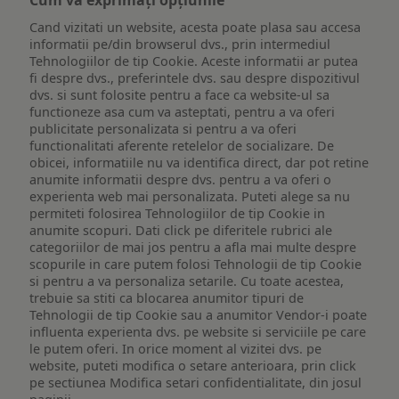
Cum vă exprimați opțiunile
Cand vizitati un website, acesta poate plasa sau accesa
informatii pe/din browserul dvs., prin intermediul
Tehnologiilor de tip Cookie. Aceste informatii ar putea
fi despre dvs., preferintele dvs. sau despre dispozitivul
dvs. si sunt folosite pentru a face ca website-ul sa
functioneze asa cum va asteptati, pentru a va oferi
publicitate personalizata si pentru a va oferi
functionalitati aferente retelelor de socializare. De
obicei, informatiile nu va identifica direct, dar pot retine
anumite informatii despre dvs. pentru a va oferi o
experienta web mai personalizata. Puteti alege sa nu
permiteti folosirea Tehnologiilor de tip Cookie in
anumite scopuri. Dati click pe diferitele rubrici ale
categoriilor de mai jos pentru a afla mai multe despre
scopurile in care putem folosi Tehnologii de tip Cookie
si pentru a va personaliza setarile. Cu toate acestea,
trebuie sa stiti ca blocarea anumitor tipuri de
Tehnologii de tip Cookie sau a anumitor Vendor-i poate
influenta experienta dvs. pe website si serviciile pe care
le putem oferi. In orice moment al vizitei dvs. pe
website, puteti modifica o setare anterioara, prin click
pe sectiunea Modifica setari confidentialitate, din josul