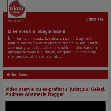
Editorial
Viaţa Liberă
Eliberarea din iobăgia fiscală
În dimineața aceasta, la cafea, cu o țigară aprinsă
alături, am avut o mică epifanie fiscală. M-am uitat în
calendar și am văzut că e sfârșitul lunii iulie. Suntem
aproape la șapte luni din an, iar gândul a venit simplu
și eliberator: abia acum, simb ...
Video News
Videointerviu cu ex-prefectul judeţului Galaţi,
Andreea Anamaria Naggar