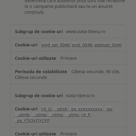
determina care audiențe țintă sunt mai receptive
la o campanie publicitară sau la un anumit
conținut).
Măsurare
www.viata-libera.ro
și
analiză
evid_set_0046
,
evid_0046
,
adptset_0046
Primare
Câteva secunde, 90 zile,
Câteva secunde
viata-libera.ro
cX_G
,
__utmt
,
_ga_xxxxxxxxxx
,
_ga
,
__utmb
,
__utma
,
__utmz
,
__utmc
,
cX_P
,
_ga_YTJQVQYCPP
Primare