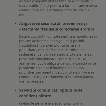
asigura compatibilitatea tehnică a conținutului
sau a publicității și pentru a facilita transmiterea
conținutului sau a reclamei către dispozitivul
dvs.
Asigurarea securității, prevenirea și
detectarea fraudei și corectarea erorilor
Datele dvs. pot fi utilizate pentru a monitoriza și
preveni activitatea neobișnuită și posibil
frauduloasă (de exemplu, cu privire la
publicitate, clicuri efectuate de roboți pe
reclame) și pentru a se asigura că sistemele și
procesele funcționează corect și sigur. De
asemenea, pot fi utilizate pentru a corecta orice
probleme care pot fi întâmpinate de dvs.,
publisher sau agentul de publicitate în livrarea
conținutului și a reclamelor și la interacțiunea
dvs. cu acestea.
Salvați și comunicați opțiunile de
confidențialitate
Opțiunile pe care le alegeți cu privire la