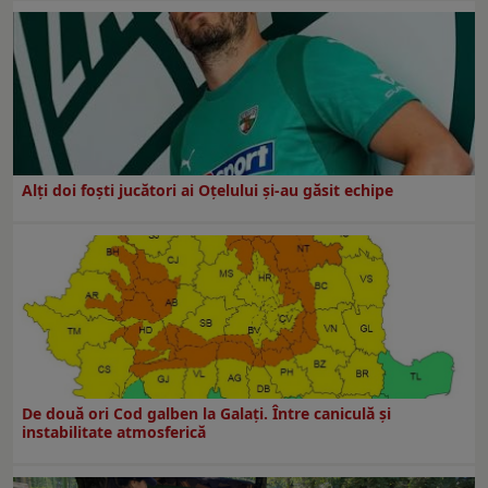
Alți doi foști jucători ai Oțelului și-au găsit echipe
De două ori Cod galben la Galaţi. Între caniculă şi
instabilitate atmosferică