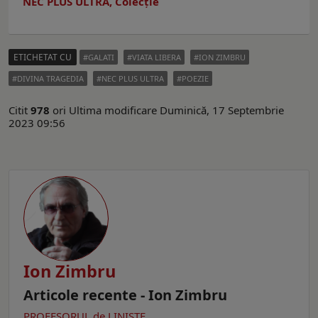
NEC PLUS ULTRA, Colecție
ETICHETAT CU
GALATI
VIATA LIBERA
ION ZIMBRU
DIVINA TRAGEDIA
NEC PLUS ULTRA
POEZIE
Citit
978
ori
Ultima modificare Duminică, 17 Septembrie
2023 09:56
Ion Zimbru
Articole recente - Ion Zimbru
PROFESORUL de LINIȘTE