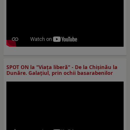
SPOT ON la "Viaţa liberă" - De la Chișinău la
Dunăre. Galațiul, prin ochii basarabenilor