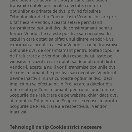
transmite datele personale colectate, conform
optiunilor exprimate de dvs. privind folosirea
Tehnologiilor de tip Cookie. Lista Vendor-ilor are pre-
bifat fiecare Vendor, aceasta setare permitand
transmiterea optiunii dvs. de consimtamant pentru
fiecare Vendor, fie ca este pozitiva sau negativa. In
cazul in care optati sa bifati unul dintre Vendor-i, va
exprimati acordul ca acestui Vendor sa ii fie transmise
optiunile dvs. de consimtamant pentru toate Scopurile
de Prelucrare ale Vendor-ului respectiv, utilizate pe
website. In cazul in care optati sa debifati unul dintre
Vendor-i, acestuia nu ii vor fi transmise optiunile dvs.
de consimtamant, fie pozitive sau negative. Vendorul
devine inactiv si nu va cunoaste optiunile dvs., deci
implicit nu va efectua nicio Prelucrare a datelor dvs.,
intemeiata pe Consimtamant, pentru niciunul dintre
Scopurile de Prelucrare de pe website, chiar daca dvs.
ati optat cu DA pentru un Scop ce se regaseste printre
Scopurile de Prelucrare ale respectivului Vendor
inactivat.
Tehnologii de tip Cookie strict necesare