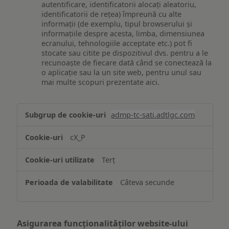
autentificare, identificatorii alocați aleatoriu,
identificatorii de rețea) împreună cu alte
informații (de exemplu, tipul browserului și
informațiile despre acesta, limba, dimensiunea
ecranului, tehnologiile acceptate etc.) pot fi
stocate sau citite pe dispozitivul dvs. pentru a le
recunoaște de fiecare dată când se conectează la
o aplicație sau la un site web, pentru unul sau
mai multe scopuri prezentate aici.
Stocarea
admp-tc-sati.adtlgc.com
și/sau
accesarea
cX_P
informațiilor
de
Terț
pe
un
Câteva secunde
dispozitiv
Asigurarea funcționalităților website-ului