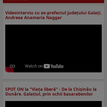
Videointerviu cu ex-prefectul judeţului Galaţi,
Andreea Anamaria Naggar
SPOT ON la "Viaţa liberă" - De la Chișinău la
Dunăre. Galațiul, prin ochii basarabenilor