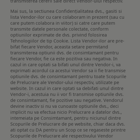
transmiterea cererii sale direct Vendor-ului respectiv.
Mai sus, la sectiunea Confidențialitatea dvs., gasiti si
lista Vendor-ilor cu care colaboram in prezent (sau cu
care putem colabora in viitor) si catre care putem
transmite datele personale colectate, conform
optiunilor exprimate de dvs. privind folosirea
Tehnologiilor de tip Cookie. Lista Vendor-ilor are pre-
bifat fiecare Vendor, aceasta setare permitand
transmiterea optiunii dvs. de consimtamant pentru
fiecare Vendor, fie ca este pozitiva sau negativa. In
cazul in care optati sa bifati unul dintre Vendor-i, va
exprimati acordul ca acestui Vendor sa ii fie transmise
optiunile dvs. de consimtamant pentru toate Scopurile
de Prelucrare ale Vendor-ului respectiv, utilizate pe
website. In cazul in care optati sa debifati unul dintre
Vendor-i, acestuia nu ii vor fi transmise optiunile dvs.
de consimtamant, fie pozitive sau negative. Vendorul
devine inactiv si nu va cunoaste optiunile dvs., deci
implicit nu va efectua nicio Prelucrare a datelor dvs.,
intemeiata pe Consimtamant, pentru niciunul dintre
Scopurile de Prelucrare de pe website, chiar daca dvs.
ati optat cu DA pentru un Scop ce se regaseste printre
Scopurile de Prelucrare ale respectivului Vendor