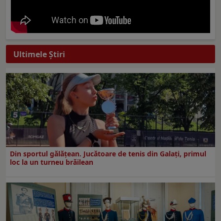
Ultimele Ştiri
Din sportul gălățean. Jucătoare de tenis din Galați, primul
loc la un turneu brăilean