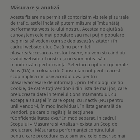
Măsurare și analiză
Aceste fișiere ne permit să contorizăm vizitele și sursele
de trafic, astfel încât să putem măsura și îmbunătăți
performanța website-ului nostru. Acestea ne ajută să
cunoaștem cele mai populare sau mai puțin populare
pagini și să vedem cum se deplasează vizitatorii în
cadrul website-ului. Dacă nu permiteți
plasarea/accesarea acestor fișiere, nu vom ști când ați
vizitat website-ul nostru și nu vom putea să-i
monitorizăm performanța. Selectarea opțiunii generale
Activ (DA) in coloana de Consimtamant pentru acest
scop implică inclusiv acordul dvs. pentru
plasare/accesare de informații, prin Tehnologii de tip
Cookie, de către toți Vendor-ii din lista de mai jos, care
prelucreaza date in temeiul Consimtamantului, cu
excepția situației în care optați cu Inactiv (NU) pentru
unii Vendor-i, în mod individual, în lista generală de
Vendori, pe care o regăsiți la secțiunea
“Confidențialitatea dvs.” In mod separat, in cadrul
Scopului « Masurare si Analiza » exista un Scop de
prelucrare, Măsurarea performanței conținutului,
pentru care procedura este similara celei descrise mai