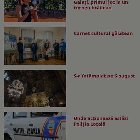
Galați, primul loc la un
turneu brăilean
Carnet cultural gălăţean
S-a întâmplat pe 6 august
Unde acționează astăzi
Poliția Locală