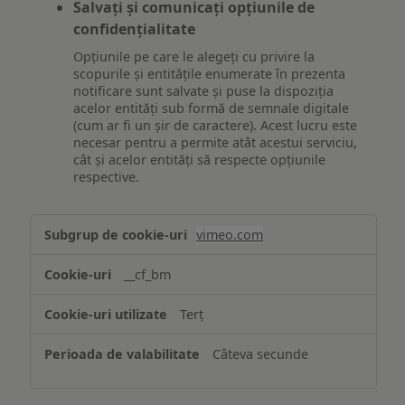
Salvați și comunicați opțiunile de
confidențialitate
Opțiunile pe care le alegeți cu privire la
scopurile și entitățile enumerate în prezenta
notificare sunt salvate și puse la dispoziția
acelor entități sub formă de semnale digitale
(cum ar fi un șir de caractere). Acest lucru este
necesar pentru a permite atât acestui serviciu,
cât și acelor entități să respecte opțiunile
respective.
Asigurarea
vimeo.com
funcționalităților
website-
__cf_bm
ului
Terț
Câteva secunde