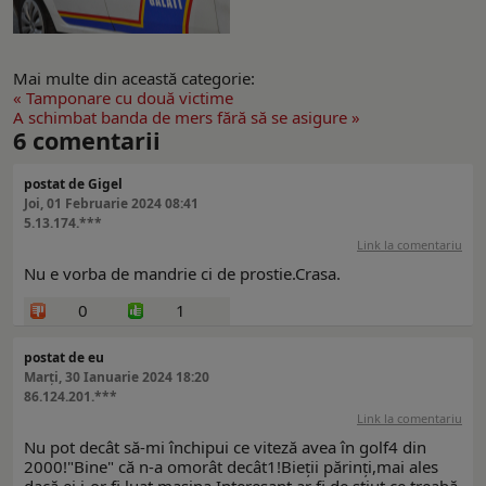
Mai multe din această categorie:
« Tamponare cu două victime
A schimbat banda de mers fără să se asigure »
6
comentarii
postat de Gigel
Joi, 01 Februarie 2024 08:41
5.13.174.***
Link la comentariu
Nu e vorba de mandrie ci de prostie.Crasa.
0
1
postat de eu
Marți, 30 Ianuarie 2024 18:20
86.124.201.***
Link la comentariu
Nu pot decât să-mi închipui ce viteză avea în golf4 din
2000!"Bine" că n-a omorât decât1!Bieții părinți,mai ales