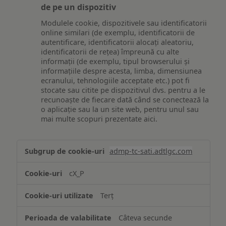
de pe un dispozitiv
Modulele cookie, dispozitivele sau identificatorii
online similari (de exemplu, identificatorii de
autentificare, identificatorii alocați aleatoriu,
identificatorii de rețea) împreună cu alte
informații (de exemplu, tipul browserului și
informațiile despre acesta, limba, dimensiunea
ecranului, tehnologiile acceptate etc.) pot fi
stocate sau citite pe dispozitivul dvs. pentru a le
recunoaște de fiecare dată când se conectează la
o aplicație sau la un site web, pentru unul sau
mai multe scopuri prezentate aici.
Stocarea
admp-tc-sati.adtlgc.com
și/sau
accesarea
cX_P
informațiilor
de
Terț
pe
un
Câteva secunde
dispozitiv