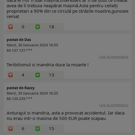
dacă ei i-or fi luat mașina.Interesant ar fi de știut ce treabă
avea de îi trebuia neapărat mașină.Asta pentru ceilalți
proprietari a 90% din ce circulă pe străzile noastre,gunoaie
remat
0
18
postat de Das
Marți, 30 Ianuarie 2024 16:55
89.137.137.***
Link la comentariu
Teribilismul si mandria duce la moarte !
4
13
postat de Razzy
Marți, 30 Ianuarie 2024 16:25
86.120.239.***
Link la comentariu
Anturajul si mandria, asta a provocat accidentul. Iar daca
nu erau intr-o masina de 500 EUR poate scapau.
6
15