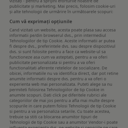
vizitați - pentru a sprijini eforturile noastre de
publicitate și marketing. Mai precis, folosim cookie-uri
și alte tehnologii de urmărire în următoarele scopuri:
Cum vă exprimați opțiunile
Cand vizitati un website, acesta poate plasa sau accesa
informatii pe/din browserul dvs., prin intermediul
Tehnologiilor de tip Cookie. Aceste informatii ar putea
fi despre dvs., preferintele dvs. sau despre dispozitivul
dvs. si sunt folosite pentru a face ca website-ul sa
functioneze asa cum va asteptati, pentru a va oferi
publicitate personalizata si pentru a va oferi
functionalitati aferente retelelor de socializare. De
obicei, informatiile nu va identifica direct, dar pot retine
anumite informatii despre dvs. pentru a va oferi o
experienta web mai personalizata. Puteti alege sa nu
permiteti folosirea Tehnologiilor de tip Cookie in
anumite scopuri. Dati click pe diferitele rubrici ale
categoriilor de mai jos pentru a afla mai multe despre
scopurile in care putem folosi Tehnologii de tip Cookie
si pentru a va personaliza setarile. Cu toate acestea,
trebuie sa stiti ca blocarea anumitor tipuri de
Tehnologii de tip Cookie sau a anumitor Vendor-i poate
influenta experienta dvs. pe website si serviciile pe care