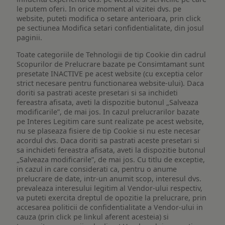
le putem oferi. In orice moment al vizitei dvs. pe
website, puteti modifica o setare anterioara, prin click
pe sectiunea Modifica setari confidentialitate, din josul
paginii.
Toate categoriile de Tehnologii de tip Cookie din cadrul
Scopurilor de Prelucrare bazate pe Consimtamant sunt
presetate INACTIVE pe acest website (cu exceptia celor
strict necesare pentru functionarea website-ului). Daca
doriti sa pastrati aceste presetari si sa inchideti
fereastra afisata, aveti la dispozitie butonul „Salveaza
modificarile”, de mai jos. In cazul prelucrarilor bazate
pe Interes Legitim care sunt realizate pe acest website,
nu se plaseaza fisiere de tip Cookie si nu este necesar
acordul dvs. Daca doriti sa pastrati aceste presetari si
sa inchideti fereastra afisata, aveti la dispozitie butonul
„Salveaza modificarile”, de mai jos. Cu titlu de exceptie,
in cazul in care considerati ca, pentru o anume
prelucrare de date, intr-un anumit scop, interesul dvs.
prevaleaza interesului legitim al Vendor-ului respectiv,
va puteti exercita dreptul de opozitie la prelucrare, prin
accesarea politicii de confidentialitate a Vendor-ului in
cauza (prin click pe linkul aferent acesteia) si