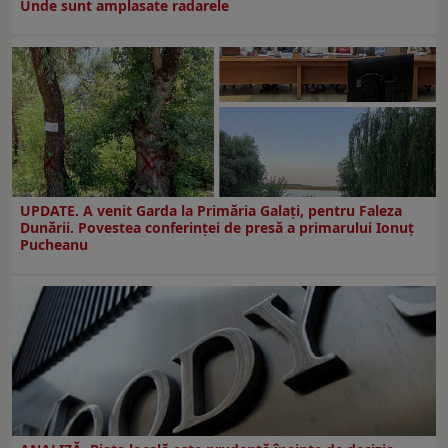
Unde sunt amplasate radarele
UPDATE. A venit Garda la Primăria Galaţi, pentru Faleza
Dunării. Povestea conferinţei de presă a primarului Ionuţ
Pucheanu