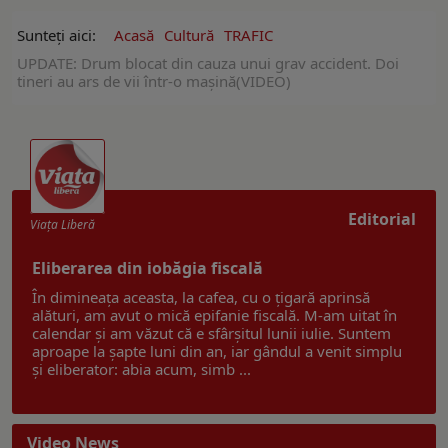
Sunteți aici:
Acasă
Cultură
TRAFIC
UPDATE: Drum blocat din cauza unui grav accident. Doi
tineri au ars de vii într-o mașină(VIDEO)
Editorial
Viaţa Liberă
Eliberarea din iobăgia fiscală
În dimineața aceasta, la cafea, cu o țigară aprinsă
alături, am avut o mică epifanie fiscală. M-am uitat în
calendar și am văzut că e sfârșitul lunii iulie. Suntem
aproape la șapte luni din an, iar gândul a venit simplu
și eliberator: abia acum, simb ...
Video News