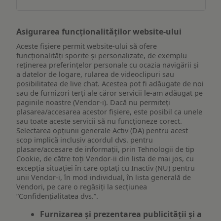
Asigurarea funcționalităților website-ului
Aceste fișiere permit website-ului să ofere
funcționalități sporite și personalizate, de exemplu
reţinerea preferinţelor personale cu ocazia navigării și
a datelor de logare, rularea de videoclipuri sau
posibilitatea de live chat. Acestea pot fi adăugate de noi
sau de furnizori terți ale căror servicii le-am adăugat pe
paginile noastre (Vendor-i). Dacă nu permiteți
plasarea/accesarea acestor fișiere, este posibil ca unele
sau toate aceste servicii să nu funcționeze corect.
Selectarea opțiunii generale Activ (DA) pentru acest
scop implică inclusiv acordul dvs. pentru
plasare/accesare de informații, prin Tehnologii de tip
Cookie, de către toți Vendor-ii din lista de mai jos, cu
excepția situației în care optați cu Inactiv (NU) pentru
unii Vendor-i, în mod individual, în lista generală de
Vendori, pe care o regăsiți la secțiunea
“Confidențialitatea dvs.”.
Furnizarea și prezentarea publicității și a