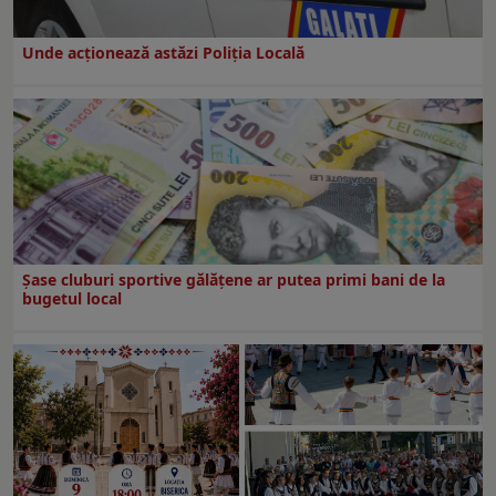
Unde acționează astăzi Poliția Locală
Şase cluburi sportive gălăţene ar putea primi bani de la
bugetul local