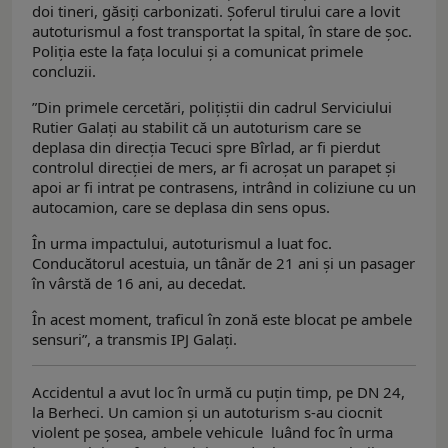
doi tineri, găsiți carbonizati. Șoferul tirului care a lovit
autoturismul a fost transportat la spital, în stare de șoc.
Poliția este la fața locului și a comunicat primele
concluzii.
”Din primele cercetări, polițiștii din cadrul Serviciului
Rutier Galați au stabilit că un autoturism care se
deplasa din direcția Tecuci spre Bîrlad, ar fi pierdut
controlul direcției de mers, ar fi acroșat un parapet și
apoi ar fi intrat pe contrasens, intrând in coliziune cu un
autocamion, care se deplasa din sens opus.
În urma impactului, autoturismul a luat foc.
Conducătorul acestuia, un tânăr de 21 ani și un pasager
în vârstă de 16 ani, au decedat.
În acest moment, traficul în zonă este blocat pe ambele
sensuri”, a transmis IPJ Galați.
Accidentul a avut loc în urmă cu puțin timp, pe DN 24,
la Berheci. Un camion și un autoturism s-au ciocnit
violent pe șosea, ambele vehicule luând foc în urma