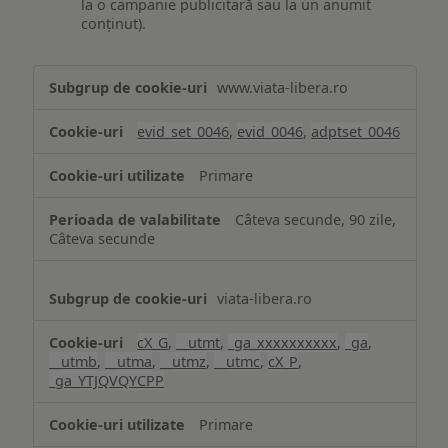
la o campanie publicitară sau la un anumit
conținut).
Măsurare
www.viata-libera.ro
și
analiză
evid_set_0046
,
evid_0046
,
adptset_0046
Primare
Câteva secunde, 90 zile,
Câteva secunde
viata-libera.ro
cX_G
,
__utmt
,
_ga_xxxxxxxxxx
,
_ga
,
__utmb
,
__utma
,
__utmz
,
__utmc
,
cX_P
,
_ga_YTJQVQYCPP
Primare