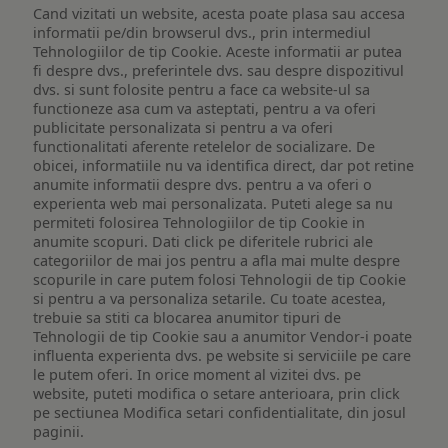
Cand vizitati un website, acesta poate plasa sau accesa
informatii pe/din browserul dvs., prin intermediul
Tehnologiilor de tip Cookie. Aceste informatii ar putea
fi despre dvs., preferintele dvs. sau despre dispozitivul
dvs. si sunt folosite pentru a face ca website-ul sa
functioneze asa cum va asteptati, pentru a va oferi
publicitate personalizata si pentru a va oferi
functionalitati aferente retelelor de socializare. De
obicei, informatiile nu va identifica direct, dar pot retine
anumite informatii despre dvs. pentru a va oferi o
experienta web mai personalizata. Puteti alege sa nu
permiteti folosirea Tehnologiilor de tip Cookie in
anumite scopuri. Dati click pe diferitele rubrici ale
categoriilor de mai jos pentru a afla mai multe despre
scopurile in care putem folosi Tehnologii de tip Cookie
si pentru a va personaliza setarile. Cu toate acestea,
trebuie sa stiti ca blocarea anumitor tipuri de
Tehnologii de tip Cookie sau a anumitor Vendor-i poate
influenta experienta dvs. pe website si serviciile pe care
le putem oferi. In orice moment al vizitei dvs. pe
website, puteti modifica o setare anterioara, prin click
pe sectiunea Modifica setari confidentialitate, din josul
paginii.