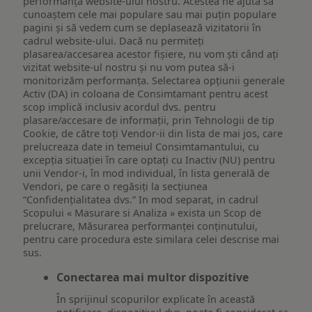
performanța website-ului nostru. Acestea ne ajută să
cunoaștem cele mai populare sau mai puțin populare
pagini și să vedem cum se deplasează vizitatorii în
cadrul website-ului. Dacă nu permiteți
plasarea/accesarea acestor fișiere, nu vom ști când ați
vizitat website-ul nostru și nu vom putea să-i
monitorizăm performanța. Selectarea opțiunii generale
Activ (DA) in coloana de Consimtamant pentru acest
scop implică inclusiv acordul dvs. pentru
plasare/accesare de informații, prin Tehnologii de tip
Cookie, de către toți Vendor-ii din lista de mai jos, care
prelucreaza date in temeiul Consimtamantului, cu
excepția situației în care optați cu Inactiv (NU) pentru
unii Vendor-i, în mod individual, în lista generală de
Vendori, pe care o regăsiți la secțiunea
“Confidențialitatea dvs.” In mod separat, in cadrul
Scopului « Masurare si Analiza » exista un Scop de
prelucrare, Măsurarea performanței conținutului,
pentru care procedura este similara celei descrise mai
sus.
Conectarea mai multor dispozitive
În sprijinul scopurilor explicate în această