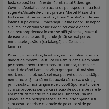
fosta celebră Lemnărie din Combinatul Siderurgic!
Cuvintele/epitaf de pe cruce şi de pe lespede mi-au fost
sugerate/dictate de-un alt prieten, Marcel Măzăriche,
fost cenaclist re/cunoscut la „Slova Oţelului”, unde l-am
întâlnit şi pe celebrul macaragiu Vasile Pogor, un nepot
al şi mai celebrului Vasile Pogor, cel care a donat
clădirea/proprietatea în care se află (şi astăzi) Muzeul
de Istorie a Literaturii şi unde (încă) se mai petrec
minunatele şezători (cu talangă) ale Cenaclului
Junimea!...
Desigur, ai sesizat că, la intrare, am fost întâmpinat cu
dangăt de moarte! Să ştii că eu l-am rugat şi l-am plătit
pe clopotar pentru acest serviciu! Fiindcă, tocmai de
atunci, de când i-am luat viaţa grangurului, mă simt
mort, inutil, idiot, iudă, cel mai potrivit de pus la stâlpul
nemerniciei! Şi, ca să-mi fac auzită căinarea, o strig şi
prin ceastă zilnică tânguire de clopot! Spune şi tu: oare
cum să procedez pentru ca să scap de povara pe care ţi-
am mărturisit-o? de ce nu mă ia Dumnezeu, să mă
judece, să mă pedepsească şi să mă ierte? Spune şi tu:
sunt destul de triste cuvintele de pe cruce şi de pe
lespede?”...