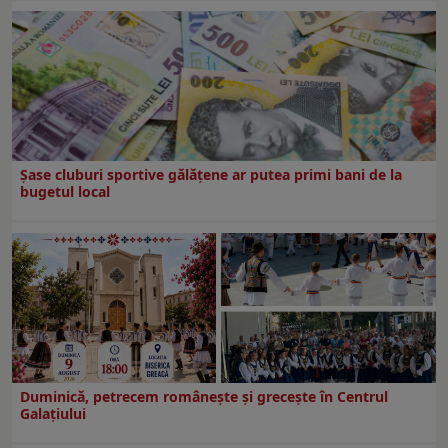
Şase cluburi sportive gălăţene ar putea primi bani de la
bugetul local
Duminică, petrecem româneşte şi greceşte în Centrul
Galaţiului