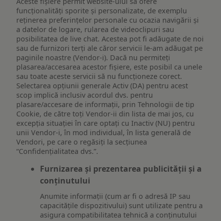
Aceste fișiere permit website-ului să ofere
funcționalități sporite și personalizate, de exemplu
reţinerea preferinţelor personale cu ocazia navigării și
a datelor de logare, rularea de videoclipuri sau
posibilitatea de live chat. Acestea pot fi adăugate de noi
sau de furnizori terți ale căror servicii le-am adăugat pe
paginile noastre (Vendor-i). Dacă nu permiteți
plasarea/accesarea acestor fișiere, este posibil ca unele
sau toate aceste servicii să nu funcționeze corect.
Selectarea opțiunii generale Activ (DA) pentru acest
scop implică inclusiv acordul dvs. pentru
plasare/accesare de informații, prin Tehnologii de tip
Cookie, de către toți Vendor-ii din lista de mai jos, cu
excepția situației în care optați cu Inactiv (NU) pentru
unii Vendor-i, în mod individual, în lista generală de
Vendori, pe care o regăsiți la secțiunea
“Confidențialitatea dvs.”.
Furnizarea și prezentarea publicității și a
conținutului
Anumite informații (cum ar fi o adresă IP sau
capacitățile dispozitivului) sunt utilizate pentru a
asigura compatibilitatea tehnică a conținutului