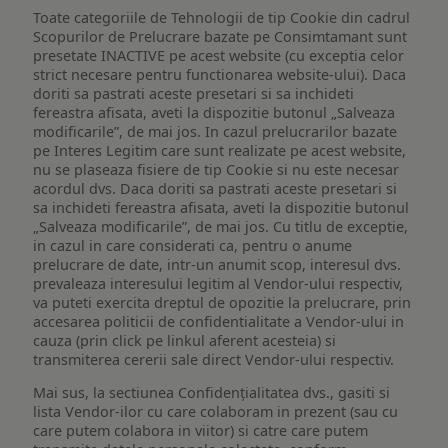
Toate categoriile de Tehnologii de tip Cookie din cadrul
Scopurilor de Prelucrare bazate pe Consimtamant sunt
presetate INACTIVE pe acest website (cu exceptia celor
strict necesare pentru functionarea website-ului). Daca
doriti sa pastrati aceste presetari si sa inchideti
fereastra afisata, aveti la dispozitie butonul „Salveaza
modificarile”, de mai jos. In cazul prelucrarilor bazate
pe Interes Legitim care sunt realizate pe acest website,
nu se plaseaza fisiere de tip Cookie si nu este necesar
acordul dvs. Daca doriti sa pastrati aceste presetari si
sa inchideti fereastra afisata, aveti la dispozitie butonul
„Salveaza modificarile”, de mai jos. Cu titlu de exceptie,
in cazul in care considerati ca, pentru o anume
prelucrare de date, intr-un anumit scop, interesul dvs.
prevaleaza interesului legitim al Vendor-ului respectiv,
va puteti exercita dreptul de opozitie la prelucrare, prin
accesarea politicii de confidentialitate a Vendor-ului in
cauza (prin click pe linkul aferent acesteia) si
transmiterea cererii sale direct Vendor-ului respectiv.
Mai sus, la sectiunea Confidențialitatea dvs., gasiti si
lista Vendor-ilor cu care colaboram in prezent (sau cu
care putem colabora in viitor) si catre care putem