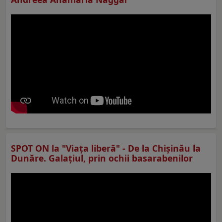
SPOT ON la "Viaţa liberă" - De la Chișinău la
Dunăre. Galațiul, prin ochii basarabenilor