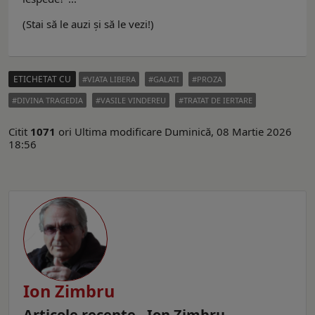
(Stai să le auzi şi să le vezi!)
ETICHETAT CU
VIATA LIBERA
GALATI
PROZA
DIVINA TRAGEDIA
VASILE VINDEREU
TRATAT DE IERTARE
Citit
1071
ori
Ultima modificare Duminică, 08 Martie 2026
18:56
Ion Zimbru
Articole recente - Ion Zimbru