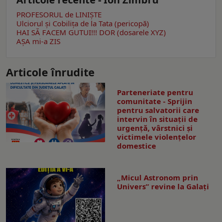
PROFESORUL de LINIȘTE
Ulciorul şi Cobiliţa de la Tata (pericopă)
HAI SĂ FACEM GUTUI!!!
DOR (dosarele XYZ)
AŞA mi-a ZIS
Articole înrudite
Parteneriate pentru
comunitate - Sprijin
pentru salvatorii care
intervin în situații de
urgență, vârstnici și
victimele violențelor
domestice
„Micul Astronom prin
Univers” revine la Galați