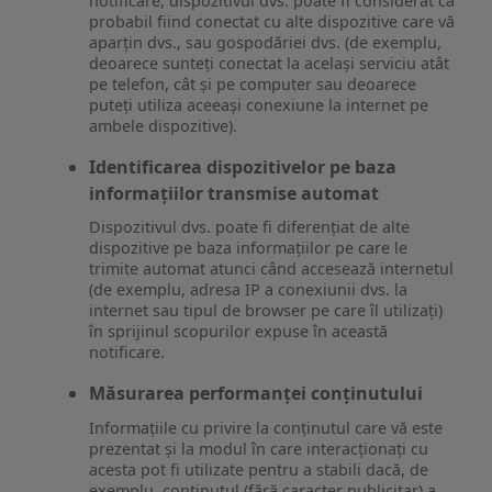
notificare, dispozitivul dvs. poate fi considerat ca
probabil fiind conectat cu alte dispozitive care vă
aparțin dvs., sau gospodăriei dvs. (de exemplu,
deoarece sunteți conectat la același serviciu atât
pe telefon, cât și pe computer sau deoarece
puteți utiliza aceeași conexiune la internet pe
ambele dispozitive).
Identificarea dispozitivelor pe baza
informațiilor transmise automat
Dispozitivul dvs. poate fi diferențiat de alte
dispozitive pe baza informațiilor pe care le
trimite automat atunci când accesează internetul
(de exemplu, adresa IP a conexiunii dvs. la
internet sau tipul de browser pe care îl utilizați)
în sprijinul scopurilor expuse în această
notificare.
Măsurarea performanței conținutului
Informațiile cu privire la conținutul care vă este
prezentat și la modul în care interacționați cu
acesta pot fi utilizate pentru a stabili dacă, de
exemplu, conținutul (fără caracter publicitar) a