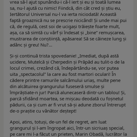
vrea să-l ajut spunându-i că-l iert şi eu şi toată lumea
sa, nu-l ajută cu nimic! Fiindcă, din cât cred şi ştiu eu,
Iertătorul Universal nu-l va ierta niciodată! Această
faptă groaznică nu se prescrie nicicând! Şi unde mai pui
că, de regulă, cest soi de ucigaşi trăieşte foarte mult,
aşa, ca să simtă cu vârf şi îndesat şi „bine” remuşcarea,
mustrarea de conştiinţă, apăsarea! Să se căineze lung şi
adânc şi greu! Nu?...
Şi-şi continuă trista spovedanie! „Imediat, după astă
ucidere, Mutelcă şi Cherpedin şi Prăpăd au tulit-o de la
locul crimei, crezând că, îndepărtându-se, vor putea
uita „spectacolul” la care au fost martori oculari! În
cădere printre ramurile salcâmului uriaş, multe pene
din alcătuirea grangurului fuseseră smulse şi
împrăştiate-n jur! Parcă alunecaseră dintr-un tablou! Şi,
parcă sfidând moartea, se mişcau deodată cu foşnetul
pădurii, ca şi cum ar fi vrut să-şi adune zborul întrerupt
de-o praştie cu vânător deştept!
Apoi, atins, totuşi, de-un fel de regret, am luat
grangurul şi l-am îngropat aici, într-un sicriuaş special,
pe care mi l-a făcut un prieten, Marin Obadă, lucrător la