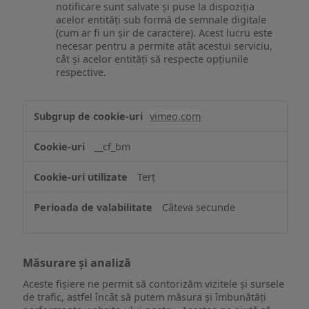
notificare sunt salvate și puse la dispoziția
acelor entități sub formă de semnale digitale
(cum ar fi un șir de caractere). Acest lucru este
necesar pentru a permite atât acestui serviciu,
cât și acelor entități să respecte opțiunile
respective.
Asigurarea
vimeo.com
funcționalităților
website-
__cf_bm
ului
Terț
Câteva secunde
Măsurare și analiză
Aceste fișiere ne permit să contorizăm vizitele și sursele
de trafic, astfel încât să putem măsura și îmbunătăți