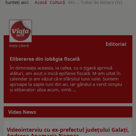
Sunteți aici:
Acasă
Cultură
Mic... Tratat de Iertare (IV)
Editorial
Viaţa Liberă
Eliberarea din iobăgia fiscală
În dimineața aceasta, la cafea, cu o țigară aprinsă
alături, am avut o mică epifanie fiscală. M-am uitat în
calendar și am văzut că e sfârșitul lunii iulie. Suntem
aproape la șapte luni din an, iar gândul a venit simplu
și eliberator: abia acum, simb ...
Video News
Videointerviu cu ex-prefectul judeţului Galaţi,
Andreea Anamaria Naggar