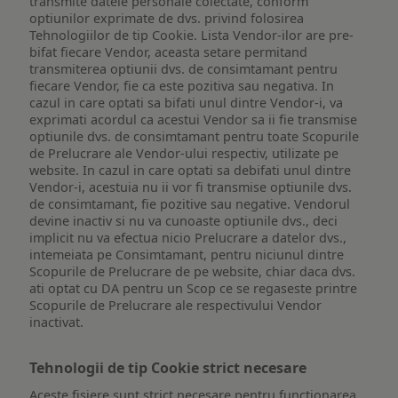
transmite datele personale colectate, conform
optiunilor exprimate de dvs. privind folosirea
Tehnologiilor de tip Cookie. Lista Vendor-ilor are pre-
bifat fiecare Vendor, aceasta setare permitand
transmiterea optiunii dvs. de consimtamant pentru
fiecare Vendor, fie ca este pozitiva sau negativa. In
cazul in care optati sa bifati unul dintre Vendor-i, va
exprimati acordul ca acestui Vendor sa ii fie transmise
optiunile dvs. de consimtamant pentru toate Scopurile
de Prelucrare ale Vendor-ului respectiv, utilizate pe
website. In cazul in care optati sa debifati unul dintre
Vendor-i, acestuia nu ii vor fi transmise optiunile dvs.
de consimtamant, fie pozitive sau negative. Vendorul
devine inactiv si nu va cunoaste optiunile dvs., deci
implicit nu va efectua nicio Prelucrare a datelor dvs.,
intemeiata pe Consimtamant, pentru niciunul dintre
Scopurile de Prelucrare de pe website, chiar daca dvs.
ati optat cu DA pentru un Scop ce se regaseste printre
Scopurile de Prelucrare ale respectivului Vendor
inactivat.
Tehnologii de tip Cookie strict necesare
Aceste fisiere sunt strict necesare pentru functionarea