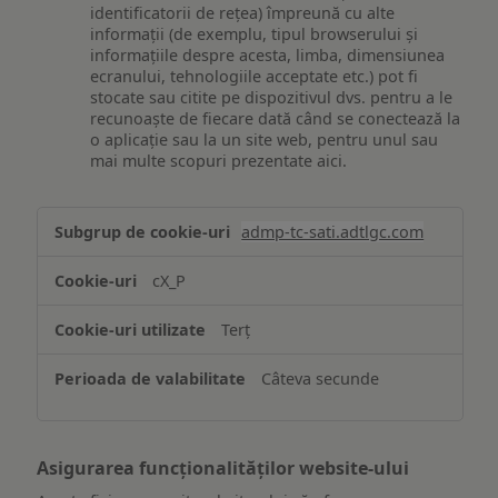
identificatorii de rețea) împreună cu alte
informații (de exemplu, tipul browserului și
informațiile despre acesta, limba, dimensiunea
ecranului, tehnologiile acceptate etc.) pot fi
stocate sau citite pe dispozitivul dvs. pentru a le
recunoaște de fiecare dată când se conectează la
o aplicație sau la un site web, pentru unul sau
mai multe scopuri prezentate aici.
Stocarea
admp-tc-sati.adtlgc.com
și/sau
accesarea
cX_P
informațiilor
de
Terț
pe
un
Câteva secunde
dispozitiv
Asigurarea funcționalităților website-ului