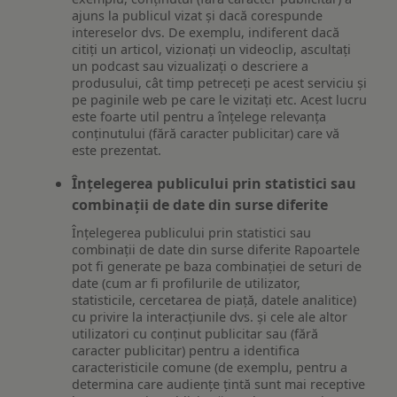
ajuns la publicul vizat și dacă corespunde
intereselor dvs. De exemplu, indiferent dacă
citiți un articol, vizionați un videoclip, ascultați
un podcast sau vizualizați o descriere a
produsului, cât timp petreceți pe acest serviciu și
pe paginile web pe care le vizitați etc. Acest lucru
este foarte util pentru a înțelege relevanța
conținutului (fără caracter publicitar) care vă
este prezentat.
Înțelegerea publicului prin statistici sau
combinații de date din surse diferite
Înțelegerea publicului prin statistici sau
combinații de date din surse diferite Rapoartele
pot fi generate pe baza combinației de seturi de
date (cum ar fi profilurile de utilizator,
statisticile, cercetarea de piață, datele analitice)
cu privire la interacțiunile dvs. și cele ale altor
utilizatori cu conținut publicitar sau (fără
caracter publicitar) pentru a identifica
caracteristicile comune (de exemplu, pentru a
determina care audiențe țintă sunt mai receptive