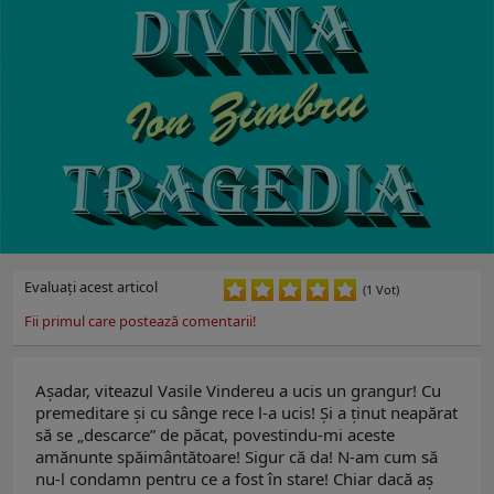
Evaluaţi acest articol
(1 Vot)
Fii primul care postează comentarii!
Aşadar, viteazul Vasile Vindereu a ucis un grangur! Cu
premeditare şi cu sânge rece l-a ucis! Şi a ţinut neapărat
să se „descarce” de păcat, povestindu-mi aceste
amănunte spăimântătoare! Sigur că da! N-am cum să
nu-l condamn pentru ce a fost în stare! Chiar dacă aş