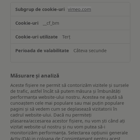
Asigurarea
vimeo.com
funcționalităților
website-
__cf_bm
ului
Terț
Câteva secunde
Măsurare și analiză
Aceste fișiere ne permit să contorizăm vizitele și sursele
de trafic, astfel încât să putem măsura și îmbunătăți
performanța website-ului nostru. Acestea ne ajută să
cunoaștem cele mai populare sau mai puțin populare
pagini și să vedem cum se deplasează vizitatorii în
cadrul website-ului. Dacă nu permiteți
plasarea/accesarea acestor fișiere, nu vom ști când ați
vizitat website-ul nostru și nu vom putea să-i
monitorizăm performanța. Selectarea opțiunii generale
Activ (DA) in coloana de Consimtamant pentru acest