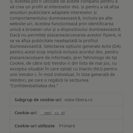
i). Acestea pot fi utilizate de aceste companii pentru a
vă crea un profil al intereselor dvs. și pentru a vă afișa
anunțuri publicitare adaptate intereselor și
comportamentului dumneavoastră, inclusiv pe alte
website-uri. Acestea funcționează prin identificarea
unică a browser-ului și a dispozitivului dumneavoastră.
Dacă nu permiteți plasarea/accesarea acestor fișiere, vi
se va afișa publicitate neadaptată la profilul
dumneavoastră. Selectarea opțiunii generale Activ (DA)
pentru acest scop implică inclusiv acordul dvs. pentru
plasare/accesare de informații, prin Tehnologii de tip
Cookie, de către toți Vendor-ii din lista de mai jos, cu
excepția situației în care optați cu Inactiv (NU) pentru
unii Vendor-i, în mod individual, în lista generală de
Vendori, pe care o regăsiți la secțiunea
“Confidențialitatea dvs.”
Publicitate
viata-libera.ro
țintită
(targetată)
__gpi
,
_cc_id
Primare