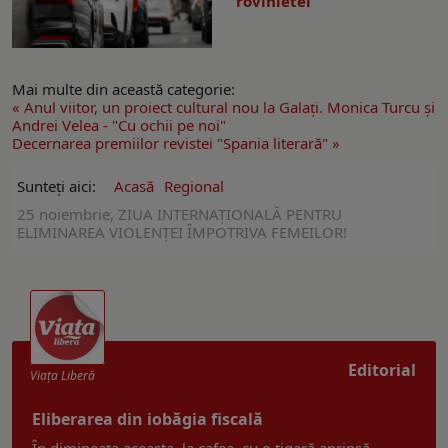
rovinietei
Mai multe din această categorie:
« Anul viitor, un proiect cultural nou la Galați. Monica Turcu și
Andrei Velea - "Cu ochii pe noi"
Decernarea premiilor revistei "Spania literară" »
Sunteți aici:
Acasă
Regional
25 noiembrie, ZIUA INTERNAŢIONALĂ PENTRU
ELIMINAREA VIOLENŢEI ÎMPOTRIVA FEMEILOR!
Editorial
Viaţa Liberă
Eliberarea din iobăgia fiscală
În dimineața aceasta, la cafea, cu o țigară aprinsă