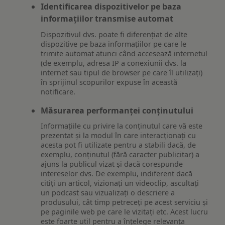
Identificarea dispozitivelor pe baza
informațiilor transmise automat
Dispozitivul dvs. poate fi diferențiat de alte
dispozitive pe baza informațiilor pe care le
trimite automat atunci când accesează internetul
(de exemplu, adresa IP a conexiunii dvs. la
internet sau tipul de browser pe care îl utilizați)
în sprijinul scopurilor expuse în această
notificare.
Măsurarea performanței conținutului
Informațiile cu privire la conținutul care vă este
prezentat și la modul în care interacționați cu
acesta pot fi utilizate pentru a stabili dacă, de
exemplu, conținutul (fără caracter publicitar) a
ajuns la publicul vizat și dacă corespunde
intereselor dvs. De exemplu, indiferent dacă
citiți un articol, vizionați un videoclip, ascultați
un podcast sau vizualizați o descriere a
produsului, cât timp petreceți pe acest serviciu și
pe paginile web pe care le vizitați etc. Acest lucru
este foarte util pentru a înțelege relevanța