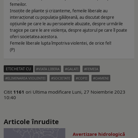
femeilor.
Insoțite de pliante și crizanteme, femeile liberale au
interacționat cu populația gălățeană, au discutat despre
opțiunile pe care le au persoanele abuzate, despre urmările
tragice pe care le are violența, despre ajutorul pe care îl poate
oferi societatea acestora.
Femeile liberale lupta împotriva violentei, de orice fel!
(P)
ETICHETAT CU
VIATA LIBERA
GALATI
FEMEIA
ELIMINAREA VIOLENTEI
SOCIETATE
COPII
OAMENI
Citit
1161
ori
Ultima modificare Luni, 27 Noiembrie 2023
10:40
Articole înrudite
Avertizare hidrologică