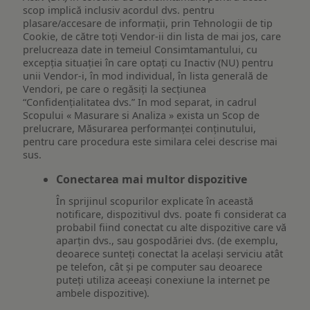
scop implică inclusiv acordul dvs. pentru
plasare/accesare de informații, prin Tehnologii de tip
Cookie, de către toți Vendor-ii din lista de mai jos, care
prelucreaza date in temeiul Consimtamantului, cu
excepția situației în care optați cu Inactiv (NU) pentru
unii Vendor-i, în mod individual, în lista generală de
Vendori, pe care o regăsiți la secțiunea
“Confidențialitatea dvs.” In mod separat, in cadrul
Scopului « Masurare si Analiza » exista un Scop de
prelucrare, Măsurarea performanței conținutului,
pentru care procedura este similara celei descrise mai
sus.
Conectarea mai multor dispozitive
În sprijinul scopurilor explicate în această
notificare, dispozitivul dvs. poate fi considerat ca
probabil fiind conectat cu alte dispozitive care vă
aparțin dvs., sau gospodăriei dvs. (de exemplu,
deoarece sunteți conectat la același serviciu atât
pe telefon, cât și pe computer sau deoarece
puteți utiliza aceeași conexiune la internet pe
ambele dispozitive).