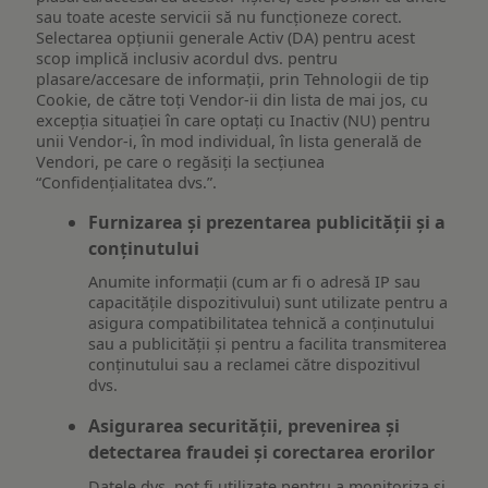
sau toate aceste servicii să nu funcționeze corect.
Selectarea opțiunii generale Activ (DA) pentru acest
scop implică inclusiv acordul dvs. pentru
plasare/accesare de informații, prin Tehnologii de tip
Cookie, de către toți Vendor-ii din lista de mai jos, cu
excepția situației în care optați cu Inactiv (NU) pentru
unii Vendor-i, în mod individual, în lista generală de
Vendori, pe care o regăsiți la secțiunea
“Confidențialitatea dvs.”.
Furnizarea și prezentarea publicității și a
conținutului
Anumite informații (cum ar fi o adresă IP sau
capacitățile dispozitivului) sunt utilizate pentru a
asigura compatibilitatea tehnică a conținutului
sau a publicității și pentru a facilita transmiterea
conținutului sau a reclamei către dispozitivul
dvs.
Asigurarea securității, prevenirea și
detectarea fraudei și corectarea erorilor
Datele dvs. pot fi utilizate pentru a monitoriza și