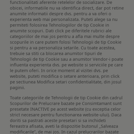
functionalitati aferente retelelor de socializare. De
obicei, informatiile nu va identifica direct, dar pot retine
anumite informatii despre dvs. pentru a va oferi o
experienta web mai personalizata. Puteti alege sa nu
permiteti folosirea Tehnologiilor de tip Cookie in
anumite scopuri. Dati click pe diferitele rubrici ale
categoriilor de mai jos pentru a afla mai multe despre
scopurile in care putem folosi Tehnologii de tip Cookie
si pentru a va personaliza setarile. Cu toate acestea,
trebuie sa stiti ca blocarea anumitor tipuri de
Tehnologii de tip Cookie sau a anumitor Vendor-i poate
influenta experienta dvs. pe website si serviciile pe care
le putem oferi. In orice moment al vizitei dvs. pe
website, puteti modifica o setare anterioara, prin click
pe sectiunea Modifica setari confidentialitate, din josul
paginii.
Toate categoriile de Tehnologii de tip Cookie din cadrul
Scopurilor de Prelucrare bazate pe Consimtamant sunt
presetate INACTIVE pe acest website (cu exceptia celor
strict necesare pentru functionarea website-ului). Daca
doriti sa pastrati aceste presetari si sa inchideti
fereastra afisata, aveti la dispozitie butonul „Salveaza
modificarile”, de mai jos. In cazul prelucrarilor bazate