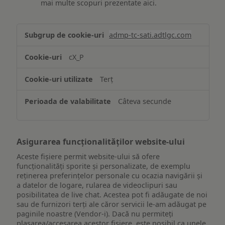
mai multe scopuri prezentate aici.
Stocarea
admp-tc-sati.adtlgc.com
și/sau
accesarea
cX_P
informațiilor
de
Terț
pe
un
Câteva secunde
dispozitiv
Asigurarea funcționalităților website-ului
Aceste fișiere permit website-ului să ofere
funcționalități sporite și personalizate, de exemplu
reţinerea preferinţelor personale cu ocazia navigării și
a datelor de logare, rularea de videoclipuri sau
posibilitatea de live chat. Acestea pot fi adăugate de noi
sau de furnizori terți ale căror servicii le-am adăugat pe
paginile noastre (Vendor-i). Dacă nu permiteți
plasarea/accesarea acestor fișiere, este posibil ca unele