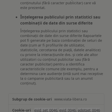
conținutului (fără caracter publicitar) care vă
este prezentat.
Înțelegerea publicului prin statistici sau
combinații de date din surse diferite
Înțelegerea publicului prin statistici sau
combinații de date din surse diferite Rapoartele
pot fi generate pe baza combinației de seturi de
date (cum ar fi profilurile de utilizator,
statisticile, cercetarea de piață, datele analitice)
cu privire la interacțiunile dvs. și cele ale altor
utilizatori cu conținut publicitar sau (fără
caracter publicitar) pentru a identifica
caracteristicile comune (de exemplu, pentru a
determina care audiențe țintă sunt mai receptive
la o campanie publicitară sau la un anumit
conținut).
Măsurare
www.viata-libera.ro
și
analiză
evid_set_0046
,
evid_0046
,
adptset_0046