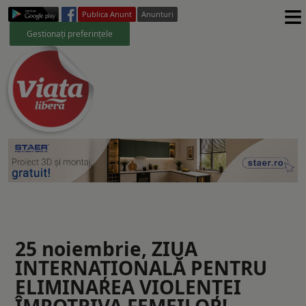
≡
Publica Anunt
Anunturi
Gestionați preferințele
25 noiembrie, ZIUA
INTERNAŢIONALĂ PENTRU
ELIMINAREA VIOLENŢEI
ÎMPOTRIVA FEMEILOR!