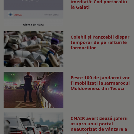
imediată: Cod portocaliu
la Galaţi
Colebil și Panzcebil dispar
temporar de pe rafturile
farmaciilor
Peste 100 de jandarmi vor
fi mobilizați la Iarmarocul
Moldovenesc din Tecuci
CNAIR avertizează șoferii
asupra unui portal
neautorizat de vânzare a