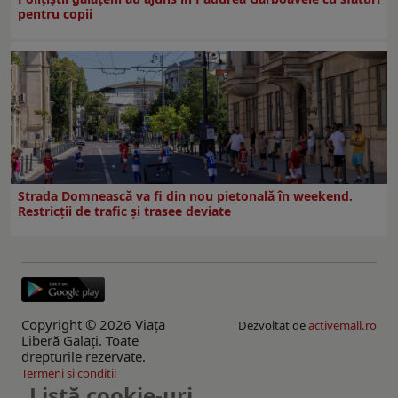
pentru copii
Strada Domnească va fi din nou pietonală în weekend.
Restricţii de trafic şi trasee deviate
Copyright © 2026 Viaţa
Dezvoltat de
activemall.ro
Liberă Galaţi. Toate
drepturile rezervate.
Termeni si conditii
Listă cookie-uri