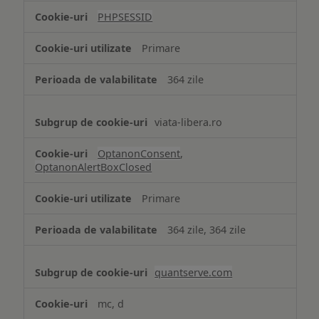
tip
PHPSESSID
Cookie
strict
Primare
necesare
364 zile
viata-libera.ro
OptanonConsent
,
OptanonAlertBoxClosed
Primare
364 zile, 364 zile
quantserve.com
mc, d