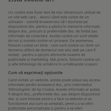
Un cookie este fişier text de mici dimensiuni utilizat de
un site web care, - atunci când este vizitat de un
utilizator - solicită browserului să-l stocheze pe
dispozitivul dvs. pentru a păstra în memorie informații
despre dvs., precum și preferințele dvs. de limbă sau
informații de conectare. Aceste cookie-uri sunt setate
de noi și numite cookie-uri primare. De asemenea,
folosim cookie-uri terțe - care sunt cookie-uri dintr-un
domeniu diferit de domeniul site-ului web pe care îl
vizitați - pentru a sprijini eforturile noastre de
publicitate și marketing. Mai precis, folosim cookie-uri
și alte tehnologii de urmărire în următoarele scopuri:
Cum vă exprimați opțiunile
Cand vizitati un website, acesta poate plasa sau accesa
informatii pe/din browserul dvs., prin intermediul
Tehnologiilor de tip Cookie. Aceste informatii ar putea
fi despre dvs., preferintele dvs. sau despre dispozitivul
dvs. si sunt folosite pentru a face ca website-ul sa
functioneze asa cum va asteptati, pentru a va oferi
publicitate personalizata si pentru a va oferi