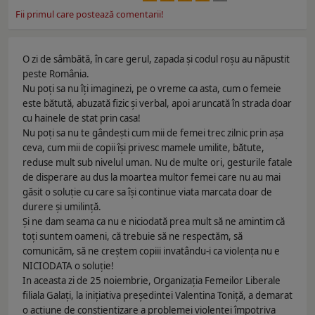
Fii primul care postează comentarii!
O zi de sâmbătă, în care gerul, zapada și codul roșu au năpustit
peste România.
Nu poți sa nu îți imaginezi, pe o vreme ca asta, cum o femeie
este bătută, abuzată fizic și verbal, apoi aruncată în strada doar
cu hainele de stat prin casa!
Nu poți sa nu te gândești cum mii de femei trec zilnic prin așa
ceva, cum mii de copii își privesc mamele umilite, bătute,
reduse mult sub nivelul uman. Nu de multe ori, gesturile fatale
de disperare au dus la moartea multor femei care nu au mai
găsit o soluție cu care sa își continue viata marcata doar de
durere și umilință.
Și ne dam seama ca nu e niciodată prea mult să ne amintim că
toți suntem oameni, că trebuie să ne respectăm, să
comunicăm, să ne creștem copiii invatându-i ca violența nu e
NICIODATA o soluție!
In aceasta zi de 25 noiembrie, Organizația Femeilor Liberale
filiala Galați, la inițiativa președintei Valentina Toniță, a demarat
o acțiune de conștientizare a problemei violenței împotriva