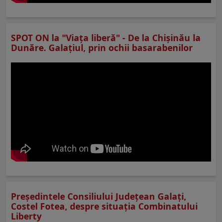
SPOT ON la "Viaţa liberă" - De la Chișinău la
Dunăre. Galațiul, prin ochii basarabenilor
Preşedintele Consiliului Judeţean Galaţi,
Costel Fotea, despre situaţia Combinatului
Liberty