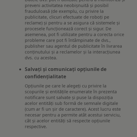
preveni activitatea neobișnuită și posibil
frauduloasă (de exemplu, cu privire la
publicitate, clicuri efectuate de roboți pe
reclame) și pentru a se asigura că sistemele și
procesele funcționează corect și sigur. De
asemenea, pot fi utilizate pentru a corecta orice
probleme care pot fi întâmpinate de dvs.,
publisher sau agentul de publicitate în livrarea
conținutului și a reclamelor și la interacțiunea
dvs. cu acestea.
Salvați și comunicați opțiunile de
confidențialitate
Opțiunile pe care le alegeți cu privire la
scopurile și entitățile enumerate în prezenta
notificare sunt salvate și puse la dispoziția
acelor entități sub formă de semnale digitale
(cum ar fi un șir de caractere). Acest lucru este
necesar pentru a permite atât acestui serviciu,
cât și acelor entități să respecte opțiunile
respective.