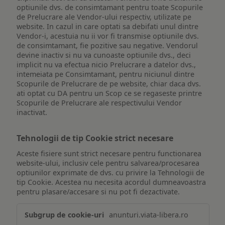
optiunile dvs. de consimtamant pentru toate Scopurile
de Prelucrare ale Vendor-ului respectiv, utilizate pe
website. In cazul in care optati sa debifati unul dintre
Vendor-i, acestuia nu ii vor fi transmise optiunile dvs.
de consimtamant, fie pozitive sau negative. Vendorul
devine inactiv si nu va cunoaste optiunile dvs., deci
implicit nu va efectua nicio Prelucrare a datelor dvs.,
intemeiata pe Consimtamant, pentru niciunul dintre
Scopurile de Prelucrare de pe website, chiar daca dvs.
ati optat cu DA pentru un Scop ce se regaseste printre
Scopurile de Prelucrare ale respectivului Vendor
inactivat.
Tehnologii de tip Cookie strict necesare
Aceste fisiere sunt strict necesare pentru functionarea
website-ului, inclusiv cele pentru salvarea/procesarea
optiunilor exprimate de dvs. cu privire la Tehnologii de
tip Cookie. Acestea nu necesita acordul dumneavoastra
pentru plasare/accesare si nu pot fi dezactivate.
Tehnologii
anunturi.viata-libera.ro
de