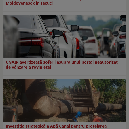
Moldovenesc din Tecuci
CNAIR avertizează șoferii asupra unui portal neautorizat
de vânzare a rovinietei
Investiția strategică a Apă Canal pentru protejarea