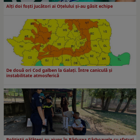
Alți doi foști jucători ai Oțelului și-au găsit echipe
De două ori Cod galben la Galaţi. Între caniculă şi
instabilitate atmosferică
Polițiștii gălățeni au ajuns în Pădurea Gârboavele cu sfaturi