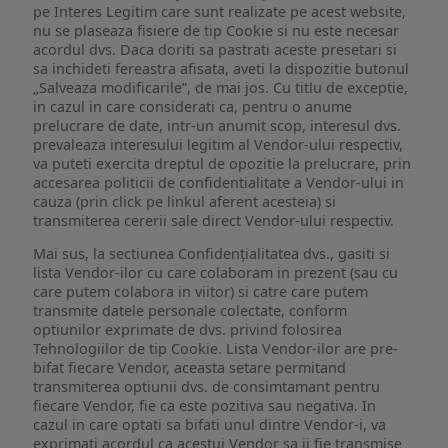
pe Interes Legitim care sunt realizate pe acest website,
nu se plaseaza fisiere de tip Cookie si nu este necesar
acordul dvs. Daca doriti sa pastrati aceste presetari si
sa inchideti fereastra afisata, aveti la dispozitie butonul
„Salveaza modificarile”, de mai jos. Cu titlu de exceptie,
in cazul in care considerati ca, pentru o anume
prelucrare de date, intr-un anumit scop, interesul dvs.
prevaleaza interesului legitim al Vendor-ului respectiv,
va puteti exercita dreptul de opozitie la prelucrare, prin
accesarea politicii de confidentialitate a Vendor-ului in
cauza (prin click pe linkul aferent acesteia) si
transmiterea cererii sale direct Vendor-ului respectiv.
Mai sus, la sectiunea Confidențialitatea dvs., gasiti si
lista Vendor-ilor cu care colaboram in prezent (sau cu
care putem colabora in viitor) si catre care putem
transmite datele personale colectate, conform
optiunilor exprimate de dvs. privind folosirea
Tehnologiilor de tip Cookie. Lista Vendor-ilor are pre-
bifat fiecare Vendor, aceasta setare permitand
transmiterea optiunii dvs. de consimtamant pentru
fiecare Vendor, fie ca este pozitiva sau negativa. In
cazul in care optati sa bifati unul dintre Vendor-i, va
exprimati acordul ca acestui Vendor sa ii fie transmise