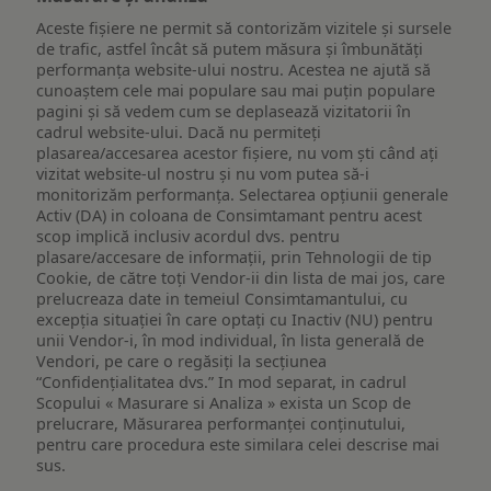
Aceste fișiere ne permit să contorizăm vizitele și sursele
de trafic, astfel încât să putem măsura și îmbunătăți
performanța website-ului nostru. Acestea ne ajută să
cunoaștem cele mai populare sau mai puțin populare
pagini și să vedem cum se deplasează vizitatorii în
cadrul website-ului. Dacă nu permiteți
plasarea/accesarea acestor fișiere, nu vom ști când ați
vizitat website-ul nostru și nu vom putea să-i
monitorizăm performanța. Selectarea opțiunii generale
Activ (DA) in coloana de Consimtamant pentru acest
scop implică inclusiv acordul dvs. pentru
plasare/accesare de informații, prin Tehnologii de tip
Cookie, de către toți Vendor-ii din lista de mai jos, care
prelucreaza date in temeiul Consimtamantului, cu
excepția situației în care optați cu Inactiv (NU) pentru
unii Vendor-i, în mod individual, în lista generală de
Vendori, pe care o regăsiți la secțiunea
“Confidențialitatea dvs.” In mod separat, in cadrul
Scopului « Masurare si Analiza » exista un Scop de
prelucrare, Măsurarea performanței conținutului,
pentru care procedura este similara celei descrise mai
sus.