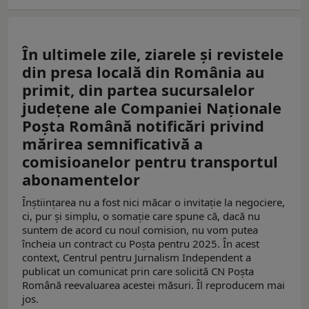
În ultimele zile, ziarele şi revistele
din presa locală din România au
primit, din partea sucursalelor
judeţene ale Companiei Naţionale
Poşta Română notificări privind
mărirea semnificativă a
comisioanelor pentru transportul
abonamentelor
Înştiinţarea nu a fost nici măcar o invitaţie la negociere,
ci, pur şi simplu, o somaţie care spune că, dacă nu
suntem de acord cu noul comision, nu vom putea
încheia un contract cu Poşta pentru 2025. În acest
context, Centrul pentru Jurnalism Independent a
publicat un comunicat prin care solicită CN Poşta
Română reevaluarea acestei măsuri. Îl reproducem mai
jos.