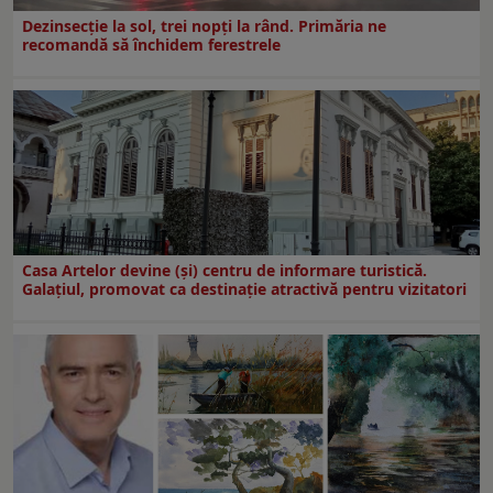
Dezinsecţie la sol, trei nopţi la rând. Primăria ne
recomandă să închidem ferestrele
Casa Artelor devine (şi) centru de informare turistică.
Galaţiul, promovat ca destinaţie atractivă pentru vizitatori