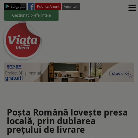
≡
Publica Anunt
Anunturi
Gestionați preferințele
Poșta Română lovește presa
locală, prin dublarea
prețului de livrare