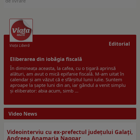
de livrare
Editorial
Viaţa Liberă
Eliberarea din iobăgia fiscală
În dimineața aceasta, la cafea, cu o țigară aprinsă
alături, am avut o mică epifanie fiscală. M-am uitat în
calendar și am văzut că e sfârșitul lunii iulie. Suntem
aproape la șapte luni din an, iar gândul a venit simplu
și eliberator: abia acum, simb ...
Video News
Videointerviu cu ex-prefectul judeţului Galaţi,
Andreea Anamaria Naggar