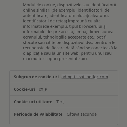
Modulele cookie, dispozitivele sau identificatorii
online similari (de exemplu, identificatorii de
autentificare, identificatorii alocați aleatoriu,
identificatorii de rețea) împreună cu alte
informații (de exemplu, tipul browserului și
informațiile despre acesta, limba, dimensiunea
ecranului, tehnologiile acceptate etc.) pot fi
stocate sau citite pe dispozitivul dvs. pentru a le
recunoaște de fiecare dată când se conectează la
o aplicație sau la un site web, pentru unul sau
mai multe scopuri prezentate aici.
Stocarea
admp-tc-sati.adtlgc.com
și/sau
accesarea
cX_P
informațiilor
de
Terț
pe
un
Câteva secunde
dispozitiv