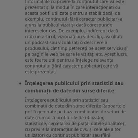
Informațiile cu privire la conținutul care vă este
prezentat și la modul în care interacționați cu
acesta pot fi utilizate pentru a stabili dacă, de
exemplu, conținutul (fără caracter publicitar) a
ajuns la publicul vizat și dacă corespunde
intereselor dvs. De exemplu, indiferent dacă
citiți un articol, vizionați un videoclip, ascultați
un podcast sau vizualizați o descriere a
produsului, cât timp petreceți pe acest serviciu și
pe paginile web pe care le vizitați etc. Acest lucru
este foarte util pentru a înțelege relevanța
conținutului (fără caracter publicitar) care vă
este prezentat.
Înțelegerea publicului prin statistici sau
combinații de date din surse diferite
Înțelegerea publicului prin statistici sau
combinații de date din surse diferite Rapoartele
pot fi generate pe baza combinației de seturi de
date (cum ar fi profilurile de utilizator,
statisticile, cercetarea de piață, datele analitice)
cu privire la interacțiunile dvs. și cele ale altor
utilizatori cu conținut publicitar sau (fără