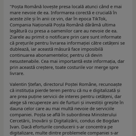
"Poșta Română lovește presa locală atunci când e mai
mare nevoie de ea. Informarea corectă e crucială în
aceste zile și în anii ce vin, dar în epoca TikTok,
Compania Națională Poșta Română dărâmă ultima
legătură cu presa a oamenilor care au nevoie de ea.
Ziarele au primit o notificare prin care sunt informate
că prețurile pentru livrarea informației către cetățeni se
dublează, iar această măsură face imposibilă
continuarea abonamentelor, pentru că devin
nesustenabile. Cea mai importantă este informația, dar
prin această creștere, toate costurile vor merge spre
livrare.
Valentin Ștefan, directorul Poștei Române, recunoaște
că instituția pierde teren pentru că nu e digitalizată și
are prea puține servicii de interes pentru cetățeni, dar
alege să recupereze ani de furturi și investiții greșite în
dauna celor care au mai multă nevoie de serviciile
companiei. Poşta se află în subordinea Ministerului
Cercetării, Inovării și Digitalizării, condus de Bogdan
Ivan. Dacă eforturile conducerii s-ar concentra pe
digitalizare, multe dintre problemele companiei s-ar