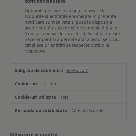
confidențialitate
Opțiunile pe care le alegeți cu privire la
scopurile și entitățile enumerate în prezenta
notificare sunt salvate și puse la dispoziția
acelor entități sub formă de semnale digitale
(cum ar fi un șir de caractere). Acest lucru este
necesar pentru a permite atât acestui serviciu,
cât și acelor entități să respecte opțiunile
respective.
Asigurarea
vimeo.com
funcționalităților
website-
__cf_bm
ului
Terț
Câteva secunde
Măsurare și analiză