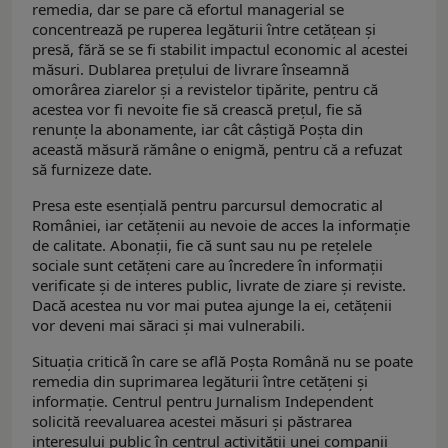
remedia, dar se pare că efortul managerial se
concentrează pe ruperea legăturii între cetățean și
presă, fără se se fi stabilit impactul economic al acestei
măsuri. Dublarea prețului de livrare înseamnă
omorârea ziarelor și a revistelor tipărite, pentru că
acestea vor fi nevoite fie să crească prețul, fie să
renunțe la abonamente, iar cât câștigă Poșta din
această măsură rămâne o enigmă, pentru că a refuzat
să furnizeze date.
Presa este esențială pentru parcursul democratic al
României, iar cetățenii au nevoie de acces la informație
de calitate. Abonații, fie că sunt sau nu pe rețelele
sociale sunt cetățeni care au încredere în informații
verificate și de interes public, livrate de ziare și reviste.
Dacă acestea nu vor mai putea ajunge la ei, cetățenii
vor deveni mai săraci și mai vulnerabili.
Situația critică în care se află Poșta Română nu se poate
remedia din suprimarea legăturii între cetățeni și
informație. Centrul pentru Jurnalism Independent
solicită reevaluarea acestei măsuri și păstrarea
interesului public în centrul activității unei companii