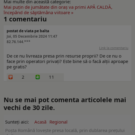
Mai multe din această categorie:
Mai puţin de jumătate din oraş va primi APĂ CALDĂ,
începând de săptămâna viitoare »
1
comentariu
postat de viata pe balta
Joi, 05 Decembrie 2024 11:47
82.76.144.***
Link la comentariu
De ce nu livreaza presa prin resurse proprii? De ce nu o
face prin operatori privați? Este bine să o facă alții aproape
pe gratis?
2
11
Nu se mai pot comenta articolele mai
vechi de 30 zile.
Sunteți aici:
Acasă
Regional
Poșta Română lovește presa locală, prin dublarea prețului