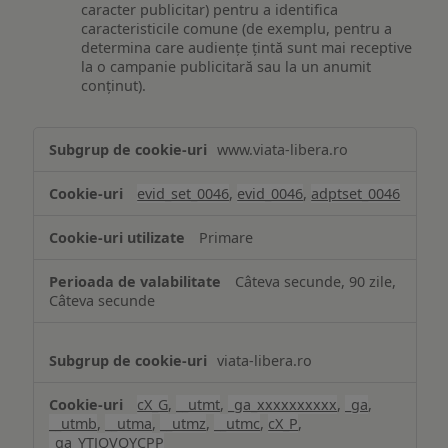
caracter publicitar) pentru a identifica
caracteristicile comune (de exemplu, pentru a
determina care audiențe țintă sunt mai receptive
la o campanie publicitară sau la un anumit
conținut).
Măsurare
www.viata-libera.ro
și
analiză
evid_set_0046
,
evid_0046
,
adptset_0046
Primare
Câteva secunde, 90 zile,
Câteva secunde
viata-libera.ro
cX_G
,
__utmt
,
_ga_xxxxxxxxxx
,
_ga
,
__utmb
,
__utma
,
__utmz
,
__utmc
,
cX_P
,
_ga_YTJQVQYCPP