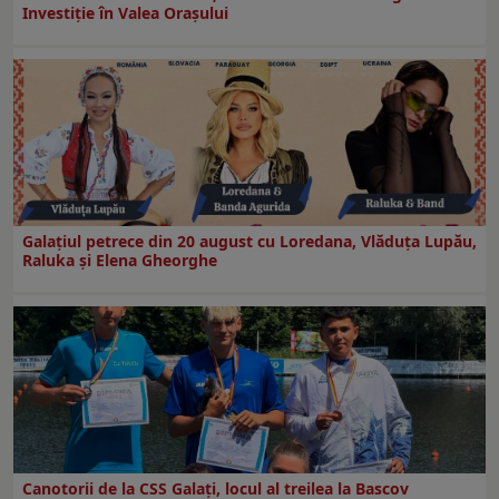
Investiţie în Valea Oraşului
Galaţiul petrece din 20 august cu Loredana, Vlăduța Lupău,
Raluka și Elena Gheorghe
Canotorii de la CSS Galați, locul al treilea la Bascov