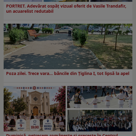
PORTRET. Adevărat ospăț vizual oferit de Vasile Trandafir,
un acuarelist redutabil
Poza zilei. Trece vara… băncile din Ţiglina I, tot lipsă la apel
Duminică, petrecem româneşte şi greceşte în Centrul