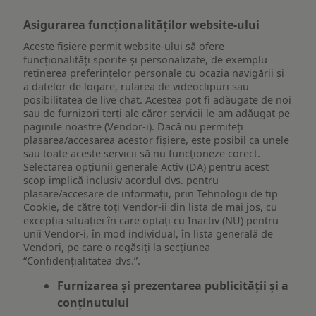
Asigurarea funcționalităților website-ului
Aceste fișiere permit website-ului să ofere
funcționalități sporite și personalizate, de exemplu
reţinerea preferinţelor personale cu ocazia navigării și
a datelor de logare, rularea de videoclipuri sau
posibilitatea de live chat. Acestea pot fi adăugate de noi
sau de furnizori terți ale căror servicii le-am adăugat pe
paginile noastre (Vendor-i). Dacă nu permiteți
plasarea/accesarea acestor fișiere, este posibil ca unele
sau toate aceste servicii să nu funcționeze corect.
Selectarea opțiunii generale Activ (DA) pentru acest
scop implică inclusiv acordul dvs. pentru
plasare/accesare de informații, prin Tehnologii de tip
Cookie, de către toți Vendor-ii din lista de mai jos, cu
excepția situației în care optați cu Inactiv (NU) pentru
unii Vendor-i, în mod individual, în lista generală de
Vendori, pe care o regăsiți la secțiunea
“Confidențialitatea dvs.”.
Furnizarea și prezentarea publicității și a
conținutului