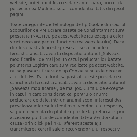
website, puteti modifica o setare anterioara, prin click
pe sectiunea Modifica setari confidentialitate, din josul
paginii.
Toate categoriile de Tehnologii de tip Cookie din cadrul
Scopurilor de Prelucrare bazate pe Consimtamant sunt
presetate INACTIVE pe acest website (cu exceptia celor
strict necesare pentru functionarea website-ului). Daca
doriti sa pastrati aceste presetari si sa inchideti
fereastra afisata, aveti la dispozitie butonul „Salveaza
modificarile”, de mai jos. In cazul prelucrarilor bazate
pe Interes Legitim care sunt realizate pe acest website,
nu se plaseaza fisiere de tip Cookie si nu este necesar
acordul dvs. Daca doriti sa pastrati aceste presetari si
sa inchideti fereastra afisata, aveti la dispozitie butonul
„Salveaza modificarile”, de mai jos. Cu titlu de exceptie,
in cazul in care considerati ca, pentru o anume
prelucrare de date, intr-un anumit scop, interesul dvs.
prevaleaza interesului legitim al Vendor-ului respectiv,
va puteti exercita dreptul de opozitie la prelucrare, prin
accesarea politicii de confidentialitate a Vendor-ului in
cauza (prin click pe linkul aferent acesteia) si
transmiterea cererii sale direct Vendor-ului respectiv.