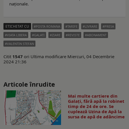
naționale.
ETICHETAT CU
POSTA ROMANA
TARIFE
LIVRARE
PRESA
VIATA LIBERA
GALATI
ZIARE
REVISTE
ABONAMENT
VALENTIN STEFAN
Citit
1547
ori
Ultima modificare Miercuri, 04 Decembrie
2024 21:36
Articole înrudite
Mai multe cartiere din
Galați, fără apă la robinet
timp de 24 de ore. Se
cuplează Uzina de Apă la
sursa de apă de adâncime