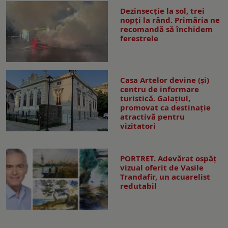
Dezinsecţie la sol, trei
nopţi la rând. Primăria ne
recomandă să închidem
ferestrele
Casa Artelor devine (şi)
centru de informare
turistică. Galaţiul,
promovat ca destinaţie
atractivă pentru
vizitatori
PORTRET. Adevărat ospăț
vizual oferit de Vasile
Trandafir, un acuarelist
redutabil