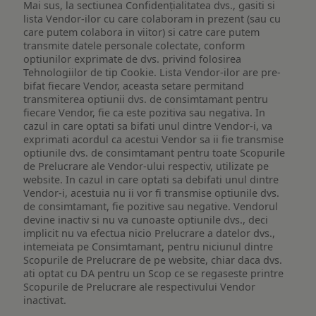
Mai sus, la sectiunea Confidențialitatea dvs., gasiti si
lista Vendor-ilor cu care colaboram in prezent (sau cu
care putem colabora in viitor) si catre care putem
transmite datele personale colectate, conform
optiunilor exprimate de dvs. privind folosirea
Tehnologiilor de tip Cookie. Lista Vendor-ilor are pre-
bifat fiecare Vendor, aceasta setare permitand
transmiterea optiunii dvs. de consimtamant pentru
fiecare Vendor, fie ca este pozitiva sau negativa. In
cazul in care optati sa bifati unul dintre Vendor-i, va
exprimati acordul ca acestui Vendor sa ii fie transmise
optiunile dvs. de consimtamant pentru toate Scopurile
de Prelucrare ale Vendor-ului respectiv, utilizate pe
website. In cazul in care optati sa debifati unul dintre
Vendor-i, acestuia nu ii vor fi transmise optiunile dvs.
de consimtamant, fie pozitive sau negative. Vendorul
devine inactiv si nu va cunoaste optiunile dvs., deci
implicit nu va efectua nicio Prelucrare a datelor dvs.,
intemeiata pe Consimtamant, pentru niciunul dintre
Scopurile de Prelucrare de pe website, chiar daca dvs.
ati optat cu DA pentru un Scop ce se regaseste printre
Scopurile de Prelucrare ale respectivului Vendor
inactivat.