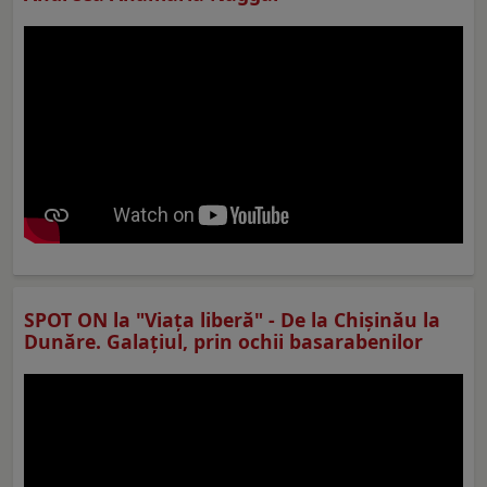
SPOT ON la "Viaţa liberă" - De la Chișinău la
Dunăre. Galațiul, prin ochii basarabenilor