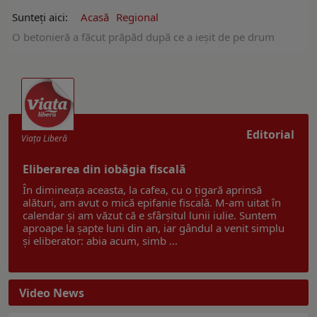
Sunteți aici:
Acasă
Regional
O betonieră a făcut prăpăd după ce a ieșit de pe drum
Editorial
Viaţa Liberă
Eliberarea din iobăgia fiscală
În dimineața aceasta, la cafea, cu o țigară aprinsă
alături, am avut o mică epifanie fiscală. M-am uitat în
calendar și am văzut că e sfârșitul lunii iulie. Suntem
aproape la șapte luni din an, iar gândul a venit simplu
și eliberator: abia acum, simb ...
Video News