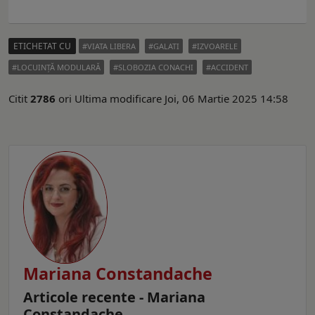
ETICHETAT CU
VIATA LIBERA
GALATI
IZVOARELE
LOCUINŢĂ MODULARĂ
SLOBOZIA CONACHI
ACCIDENT
Citit
2786
ori
Ultima modificare Joi, 06 Martie 2025 14:58
Mariana Constandache
Articole recente - Mariana
Constandache