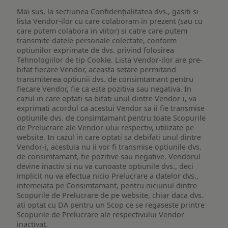
Mai sus, la sectiunea Confidențialitatea dvs., gasiti si
lista Vendor-ilor cu care colaboram in prezent (sau cu
care putem colabora in viitor) si catre care putem
transmite datele personale colectate, conform
optiunilor exprimate de dvs. privind folosirea
Tehnologiilor de tip Cookie. Lista Vendor-ilor are pre-
bifat fiecare Vendor, aceasta setare permitand
transmiterea optiunii dvs. de consimtamant pentru
fiecare Vendor, fie ca este pozitiva sau negativa. In
cazul in care optati sa bifati unul dintre Vendor-i, va
exprimati acordul ca acestui Vendor sa ii fie transmise
optiunile dvs. de consimtamant pentru toate Scopurile
de Prelucrare ale Vendor-ului respectiv, utilizate pe
website. In cazul in care optati sa debifati unul dintre
Vendor-i, acestuia nu ii vor fi transmise optiunile dvs.
de consimtamant, fie pozitive sau negative. Vendorul
devine inactiv si nu va cunoaste optiunile dvs., deci
implicit nu va efectua nicio Prelucrare a datelor dvs.,
intemeiata pe Consimtamant, pentru niciunul dintre
Scopurile de Prelucrare de pe website, chiar daca dvs.
ati optat cu DA pentru un Scop ce se regaseste printre
Scopurile de Prelucrare ale respectivului Vendor
inactivat.