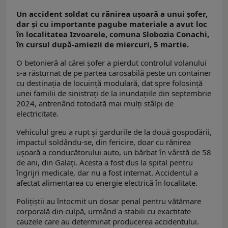
Un accident soldat cu rănirea ușoară a unui șofer,
dar și cu importante pagube materiale a avut loc
în localitatea Izvoarele, comuna Slobozia Conachi,
în cursul după-amiezii de miercuri, 5 martie.
O betonieră al cărei șofer a pierdut controlul volanului
s-a răsturnat de pe partea carosabilă peste un container
cu destinaţia de locuință modulară, dat spre folosință
unei familii de sinistrați de la inundațiile din septembrie
2024, antrenând totodată mai mulți stâlpi de
electricitate.
Vehiculul greu a rupt și gardurile de la două gospodării,
impactul soldându-se, din fericire, doar cu rănirea
ușoară a conducătorului auto, un bărbat în vârstă de 58
de ani, din Galați. Acesta a fost dus la spital pentru
îngrijri medicale, dar nu a fost internat. Accidentul a
afectat alimentarea cu energie electrică în localitate.
Polițiștii au întocmit un dosar penal pentru vătămare
corporală din culpă, urmând a stabili cu exactitate
cauzele care au determinat producerea accidentului.