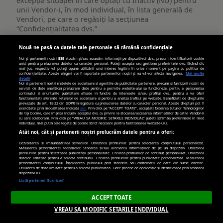
excepția situației în care optați cu Inactiv (NU) pentru
unii Vendor-i, în mod individual, în lista generală de
Vendori, pe care o regăsiți la secțiunea
“Confidențialitatea dvs.”
Publicitate
Nouă ne pasă ca datele tale personale să rămână confidențiale
viata-libera.ro
țintită
Noi și partenerii noștri
585
stocăm și/sau accesăm informații pe dispozitivul dvs., precum identificatorii cookie
unici pentru prelucrarea datelor cu caracter personal. Puteți accepta sau gestiona preferințele dvs. făcând clic
(targetată)
mai jos, respectiv vă puteți opune utilizării unui interes legitim în orice moment pe pagina cu politica de
__gpi
,
_cc_id
confidențialitate. Aceste alegeri vor fi raportate partenerilor noștri și nu vă vor afecta navigarea.
Mai multe
detalii
Noi si partenerii nostri (retelele de socializare si agentiile de publicitate partenere, precum si furnizorii nostri de
servicii de date analitice) prelucram date pentru a permite website-ului sa functioneze, pentru a personaliza
continutul si anunturile publicitare afisate in functie de interesele si/sau profilul dvs., pentru a va oferi
Primare
functionalitati aferente retelelor de socializare si pentru a analiza traficul pe website. Beneficiati de drepturile
prevazute de art. 15-22 din GDPR in legatura cu prelucrarea datelor cu caracter personal. Aceste drepturi pot fi
exercitate prin modalitatea indicata
aici
. Prin click pe “ACCEPT TOATE”, acceptati folosirea tuturor Tehnologiilor
de tip Cookie, care implica inclusiv acceptul dvs. cu privire la stocarea/accesarea informatiilor de catre Vendor-ii
389 zile, 269 zile
cu care colaboram. Prin click pe “VREAU SA MODIFIC SETARILE INDIVIDUAL” puteti schimba preferintele in mod
individual, mai putin cele legate de cookie strict necesare pentru functionarea website-ului.
Atât noi, cât și partenerii noștri prelucrăm datele pentru a oferi:
Dezvoltarea și îmbunătățirea serviciilor. Utilizarea profilurilor pentru selectarea conținutului personalizat.
turn.com
Măsurarea performanței reclamelor. Stocarea și/sau accesarea informațiilor de pe un dispozitiv. Utilizarea
profilurilor pentru selectarea publicității personalizate. Crearea profilurilor de conținut personalizat. Utilizarea
datelor limitate pentru a selecta conținutul. Crearea profilurilor pentru publicitate personalizată. Măsurarea
performanței conținutului. Înțelegerea publicului prin statistici sau combinații de date din surse diferite.
uid
Utilizarea de date limitate pentru a selecta publicitatea. Date precise de geolocație și identificarea prin scanarea
dispozitivului.
Listă parteneri (furnizori)
Terț
ACCEPT TOATE
VREAU SA MODIFIC SETARILE INDIVIDUAL
179 zile