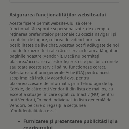
Asigurarea funcționalităților website-ului
Aceste fișiere permit website-ului să ofere
funcționalități sporite și personalizate, de exemplu
reţinerea preferinţelor personale cu ocazia navigării și
a datelor de logare, rularea de videoclipuri sau
posibilitatea de live chat. Acestea pot fi adăugate de noi
sau de furnizori terți ale căror servicii le-am adăugat pe
paginile noastre (Vendor-i). Dacă nu permiteți
plasarea/accesarea acestor fișiere, este posibil ca unele
sau toate aceste servicii să nu funcționeze corect.
Selectarea opțiunii generale Activ (DA) pentru acest
scop implică inclusiv acordul dvs. pentru
plasare/accesare de informații, prin Tehnologii de tip
Cookie, de către toți Vendor-ii din lista de mai jos, cu
excepția situației în care optați cu Inactiv (NU) pentru
unii Vendor-i, în mod individual, în lista generală de
Vendori, pe care o regăsiți la secțiunea
“Confidențialitatea dvs.”.
Furnizarea și prezentarea publicității și a
conținutului