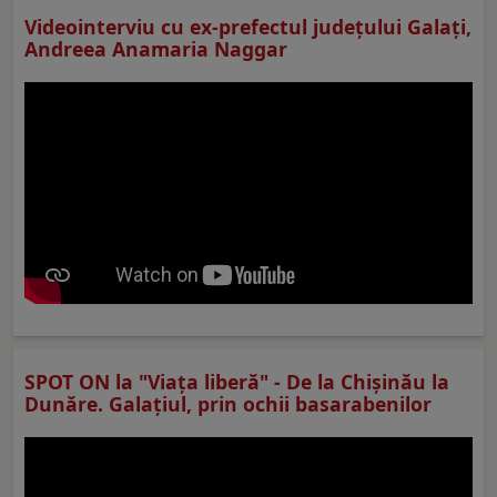
Videointerviu cu ex-prefectul judeţului Galaţi,
Andreea Anamaria Naggar
SPOT ON la "Viaţa liberă" - De la Chișinău la
Dunăre. Galațiul, prin ochii basarabenilor