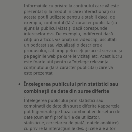
Informațiile cu privire la conținutul care vă este
prezentat și la modul în care interacționați cu
acesta pot fi utilizate pentru a stabili dacă, de
exemplu, conținutul (fără caracter publicitar) a
ajuns la publicul vizat și dacă corespunde
intereselor dvs. De exemplu, indiferent dacă
citiți un articol, vizionați un videoclip, ascultați
un podcast sau vizualizați o descriere a
produsului, cât timp petreceți pe acest serviciu și
pe paginile web pe care le vizitați etc. Acest lucru
este foarte util pentru a înțelege relevanța
conținutului (fără caracter publicitar) care vă
este prezentat.
Înțelegerea publicului prin statistici sau
combinații de date din surse diferite
Înțelegerea publicului prin statistici sau
combinații de date din surse diferite Rapoartele
pot fi generate pe baza combinației de seturi de
date (cum ar fi profilurile de utilizator,
statisticile, cercetarea de piață, datele analitice)
cu privire la interacțiunile dvs. și cele ale altor