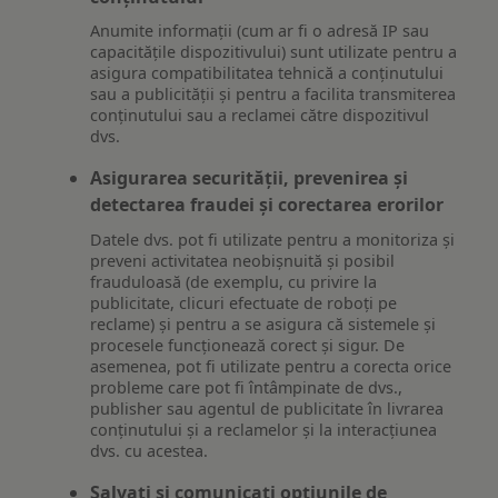
Anumite informații (cum ar fi o adresă IP sau
capacitățile dispozitivului) sunt utilizate pentru a
asigura compatibilitatea tehnică a conținutului
sau a publicității și pentru a facilita transmiterea
conținutului sau a reclamei către dispozitivul
dvs.
Asigurarea securității, prevenirea și
detectarea fraudei și corectarea erorilor
Datele dvs. pot fi utilizate pentru a monitoriza și
preveni activitatea neobișnuită și posibil
frauduloasă (de exemplu, cu privire la
publicitate, clicuri efectuate de roboți pe
reclame) și pentru a se asigura că sistemele și
procesele funcționează corect și sigur. De
asemenea, pot fi utilizate pentru a corecta orice
probleme care pot fi întâmpinate de dvs.,
publisher sau agentul de publicitate în livrarea
conținutului și a reclamelor și la interacțiunea
dvs. cu acestea.
Salvați și comunicați opțiunile de