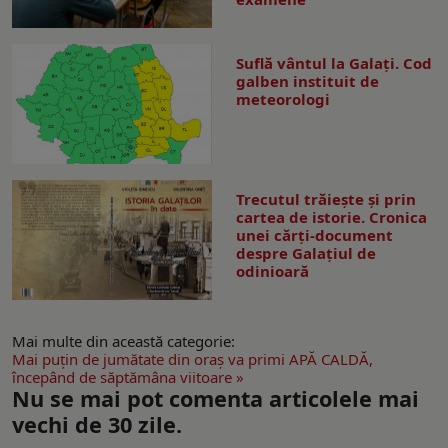
Suflă vântul la Galaţi. Cod
galben instituit de
meteorologi
Trecutul trăiește și prin
cartea de istorie. Cronica
unei cărți-document
despre Galațiul de
odinioară
Mai multe din această categorie:
Mai puţin de jumătate din oraş va primi APĂ CALDĂ,
începând de săptămâna viitoare »
Nu se mai pot comenta articolele mai
vechi de 30 zile.