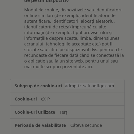
de pe un dispozitiv
Modulele cookie, dispozitivele sau identificatorii
online similari (de exemplu, identificatorii de
autentificare, identificatorii alocați aleatoriu,
identificatorii de rețea) împreună cu alte
informații (de exemplu, tipul browserului și
informațiile despre acesta, limba, dimensiunea
ecranului, tehnologiile acceptate etc.) pot fi
stocate sau citite pe dispozitivul dvs. pentru a le
recunoaște de fiecare dată când se conectează la
o aplicație sau la un site web, pentru unul sau
mai multe scopuri prezentate aici.
Stocarea
admp-tc-sati.adtlgc.com
și/sau
accesarea
cX_P
informațiilor
de
Terț
pe
un
Câteva secunde
dispozitiv