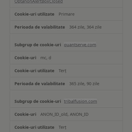
OptanonAlertBoxClosed
Primare
364 zile, 364 zile
quantserve.com
mc, d
Terț
365 zile, 90 zile
tribalfusion.com
ANON_ID_old, ANON_ID
Terț