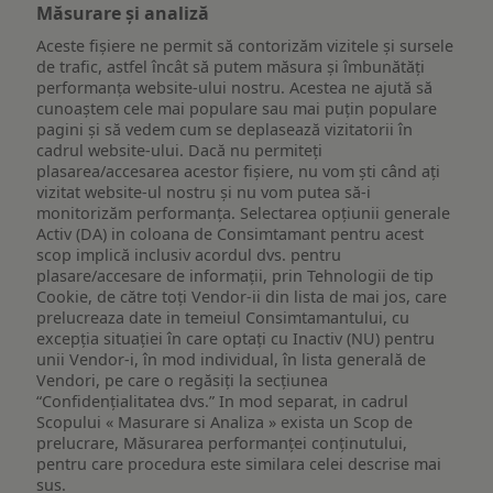
Măsurare și analiză
Aceste fișiere ne permit să contorizăm vizitele și sursele
de trafic, astfel încât să putem măsura și îmbunătăți
performanța website-ului nostru. Acestea ne ajută să
cunoaștem cele mai populare sau mai puțin populare
pagini și să vedem cum se deplasează vizitatorii în
cadrul website-ului. Dacă nu permiteți
plasarea/accesarea acestor fișiere, nu vom ști când ați
vizitat website-ul nostru și nu vom putea să-i
monitorizăm performanța. Selectarea opțiunii generale
Activ (DA) in coloana de Consimtamant pentru acest
scop implică inclusiv acordul dvs. pentru
plasare/accesare de informații, prin Tehnologii de tip
Cookie, de către toți Vendor-ii din lista de mai jos, care
prelucreaza date in temeiul Consimtamantului, cu
excepția situației în care optați cu Inactiv (NU) pentru
unii Vendor-i, în mod individual, în lista generală de
Vendori, pe care o regăsiți la secțiunea
“Confidențialitatea dvs.” In mod separat, in cadrul
Scopului « Masurare si Analiza » exista un Scop de
prelucrare, Măsurarea performanței conținutului,
pentru care procedura este similara celei descrise mai
sus.