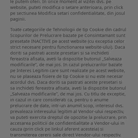
le putem oferi. In orice moment al vizitei dvs. pe
website, puteti modifica o setare anterioara, prin click
pe sectiunea Modifica setari confidentialitate, din josul
paginii.
Toate categoriile de Tehnologii de tip Cookie din cadrul
Scopurilor de Prelucrare bazate pe Consimtamant sunt
presetate INACTIVE pe acest website (cu exceptia celor
strict necesare pentru functionarea website-ului). Daca
doriti sa pastrati aceste presetari si sa inchideti
fereastra afisata, aveti la dispozitie butonul „Salveaza
modificarile”, de mai jos. In cazul prelucrarilor bazate
pe Interes Legitim care sunt realizate pe acest website,
nu se plaseaza fisiere de tip Cookie si nu este necesar
acordul dvs. Daca doriti sa pastrati aceste presetari si
sa inchideti fereastra afisata, aveti la dispozitie butonul
„Salveaza modificarile”, de mai jos. Cu titlu de exceptie,
in cazul in care considerati ca, pentru o anume
prelucrare de date, intr-un anumit scop, interesul dvs.
prevaleaza interesului legitim al Vendor-ului respectiv,
va puteti exercita dreptul de opozitie la prelucrare, prin
accesarea politicii de confidentialitate a Vendor-ului in
cauza (prin click pe linkul aferent acesteia) si
transmiterea cererii sale direct Vendor-ului respectiv.