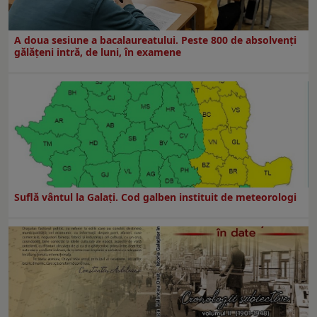
A doua sesiune a bacalaureatului. Peste 800 de absolvenţi
gălăţeni intră, de luni, în examene
Suflă vântul la Galaţi. Cod galben instituit de meteorologi