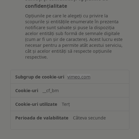
confidențialitate
Opțiunile pe care le alegeți cu privire la
scopurile și entitățile enumerate în prezenta
notificare sunt salvate și puse la dispoziția
acelor entități sub formă de semnale digitale
(cum ar fi un șir de caractere). Acest lucru este
necesar pentru a permite atât acestui serviciu,
cât și acelor entități să respecte opțiunile
respective.
Asigurarea
vimeo.com
funcționalităților
website-
__cf_bm
ului
Terț
Câteva secunde