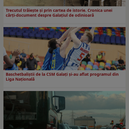
Trecutul trăiește și prin cartea de istorie. Cronica unei
cărți-document despre Galațiul de odinioară
Baschetbaliștii de la CSM Galați și-au aflat programul din
Liga Națională