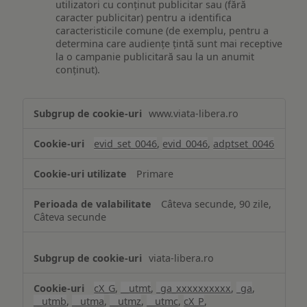
utilizatori cu conținut publicitar sau (fără
caracter publicitar) pentru a identifica
caracteristicile comune (de exemplu, pentru a
determina care audiențe țintă sunt mai receptive
la o campanie publicitară sau la un anumit
conținut).
Măsurare
www.viata-libera.ro
și
analiză
evid_set_0046
,
evid_0046
,
adptset_0046
Primare
Câteva secunde, 90 zile,
Câteva secunde
viata-libera.ro
cX_G
,
__utmt
,
_ga_xxxxxxxxxx
,
_ga
,
__utmb
,
__utma
,
__utmz
,
__utmc
,
cX_P
,