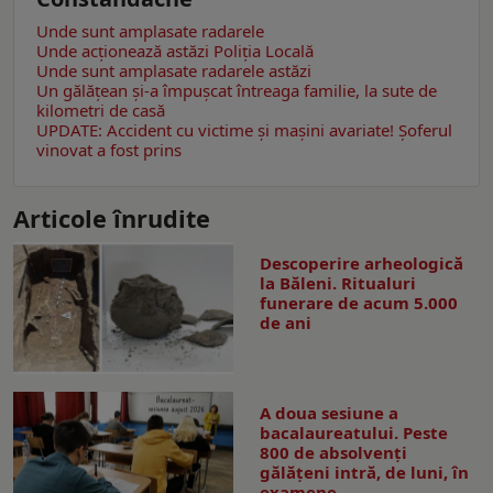
Unde sunt amplasate radarele
Unde acționează astăzi Poliția Locală
Unde sunt amplasate radarele astăzi
Un gălăţean și-a împușcat întreaga familie, la sute de
kilometri de casă
UPDATE: Accident cu victime și mașini avariate! Șoferul
vinovat a fost prins
Articole înrudite
Descoperire arheologică
la Băleni. Ritualuri
funerare de acum 5.000
de ani
A doua sesiune a
bacalaureatului. Peste
800 de absolvenţi
gălăţeni intră, de luni, în
examene