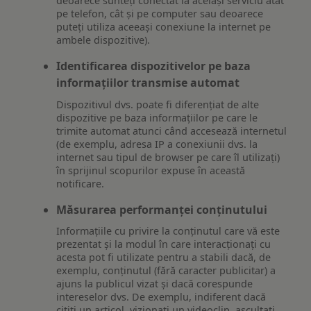
deoarece sunteți conectat la același serviciu atât
pe telefon, cât și pe computer sau deoarece
puteți utiliza aceeași conexiune la internet pe
ambele dispozitive).
Identificarea dispozitivelor pe baza
informațiilor transmise automat
Dispozitivul dvs. poate fi diferențiat de alte
dispozitive pe baza informațiilor pe care le
trimite automat atunci când accesează internetul
(de exemplu, adresa IP a conexiunii dvs. la
internet sau tipul de browser pe care îl utilizați)
în sprijinul scopurilor expuse în această
notificare.
Măsurarea performanței conținutului
Informațiile cu privire la conținutul care vă este
prezentat și la modul în care interacționați cu
acesta pot fi utilizate pentru a stabili dacă, de
exemplu, conținutul (fără caracter publicitar) a
ajuns la publicul vizat și dacă corespunde
intereselor dvs. De exemplu, indiferent dacă
citiți un articol, vizionați un videoclip, ascultați