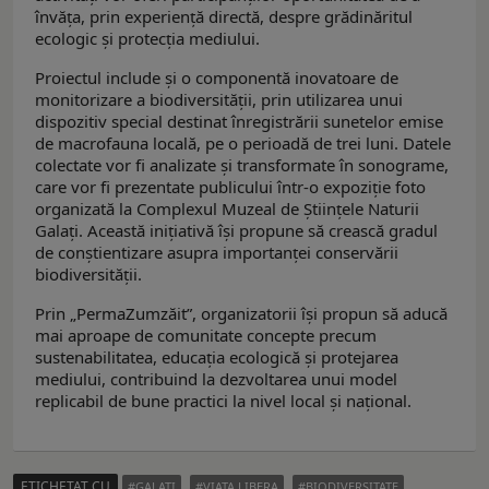
învăța, prin experiență directă, despre grădinăritul
ecologic și protecția mediului.
Proiectul include și o componentă inovatoare de
monitorizare a biodiversității, prin utilizarea unui
dispozitiv special destinat înregistrării sunetelor emise
de macrofauna locală, pe o perioadă de trei luni. Datele
colectate vor fi analizate și transformate în sonograme,
care vor fi prezentate publicului într-o expoziție foto
organizată la Complexul Muzeal de Științele Naturii
Galați. Această inițiativă își propune să crească gradul
de conștientizare asupra importanței conservării
biodiversității.
Prin „PermaZumzăit”, organizatorii își propun să aducă
mai aproape de comunitate concepte precum
sustenabilitatea, educația ecologică și protejarea
mediului, contribuind la dezvoltarea unui model
replicabil de bune practici la nivel local și național.
ETICHETAT CU
GALATI
VIATA LIBERA
BIODIVERSITATE