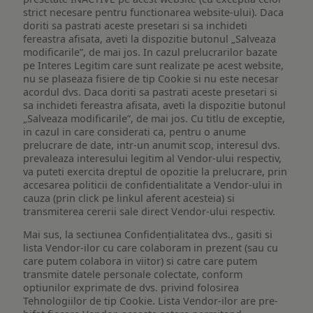
strict necesare pentru functionarea website-ului). Daca
doriti sa pastrati aceste presetari si sa inchideti
fereastra afisata, aveti la dispozitie butonul „Salveaza
modificarile”, de mai jos. In cazul prelucrarilor bazate
pe Interes Legitim care sunt realizate pe acest website,
nu se plaseaza fisiere de tip Cookie si nu este necesar
acordul dvs. Daca doriti sa pastrati aceste presetari si
sa inchideti fereastra afisata, aveti la dispozitie butonul
„Salveaza modificarile”, de mai jos. Cu titlu de exceptie,
in cazul in care considerati ca, pentru o anume
prelucrare de date, intr-un anumit scop, interesul dvs.
prevaleaza interesului legitim al Vendor-ului respectiv,
va puteti exercita dreptul de opozitie la prelucrare, prin
accesarea politicii de confidentialitate a Vendor-ului in
cauza (prin click pe linkul aferent acesteia) si
transmiterea cererii sale direct Vendor-ului respectiv.
Mai sus, la sectiunea Confidențialitatea dvs., gasiti si
lista Vendor-ilor cu care colaboram in prezent (sau cu
care putem colabora in viitor) si catre care putem
transmite datele personale colectate, conform
optiunilor exprimate de dvs. privind folosirea
Tehnologiilor de tip Cookie. Lista Vendor-ilor are pre-