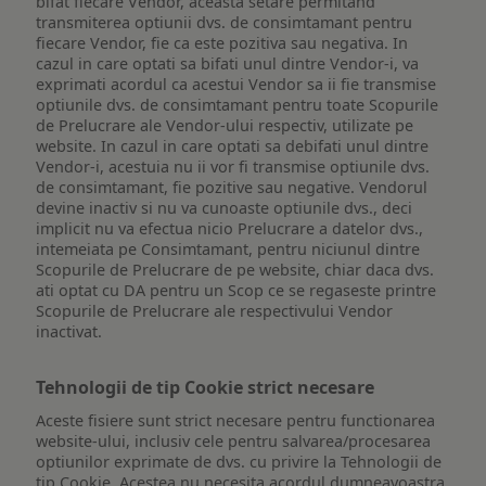
bifat fiecare Vendor, aceasta setare permitand
transmiterea optiunii dvs. de consimtamant pentru
fiecare Vendor, fie ca este pozitiva sau negativa. In
cazul in care optati sa bifati unul dintre Vendor-i, va
exprimati acordul ca acestui Vendor sa ii fie transmise
optiunile dvs. de consimtamant pentru toate Scopurile
de Prelucrare ale Vendor-ului respectiv, utilizate pe
website. In cazul in care optati sa debifati unul dintre
Vendor-i, acestuia nu ii vor fi transmise optiunile dvs.
de consimtamant, fie pozitive sau negative. Vendorul
devine inactiv si nu va cunoaste optiunile dvs., deci
implicit nu va efectua nicio Prelucrare a datelor dvs.,
intemeiata pe Consimtamant, pentru niciunul dintre
Scopurile de Prelucrare de pe website, chiar daca dvs.
ati optat cu DA pentru un Scop ce se regaseste printre
Scopurile de Prelucrare ale respectivului Vendor
inactivat.
Tehnologii de tip Cookie strict necesare
Aceste fisiere sunt strict necesare pentru functionarea
website-ului, inclusiv cele pentru salvarea/procesarea
optiunilor exprimate de dvs. cu privire la Tehnologii de
tip Cookie. Acestea nu necesita acordul dumneavoastra