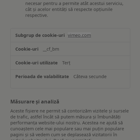
necesar pentru a permite atât acestui serviciu,
cât și acelor entități să respecte opțiunile
respective.
Asigurarea
vimeo.com
funcționalităților
website-
__cf_bm
ului
Terț
Câteva secunde
Măsurare și analiză
Aceste fișiere ne permit să contorizăm vizitele și sursele
de trafic, astfel încât să putem măsura și îmbunătăți
performanța website-ului nostru. Acestea ne ajută să
cunoaștem cele mai populare sau mai puțin populare
pagini și să vedem cum se deplasează vizitatorii în