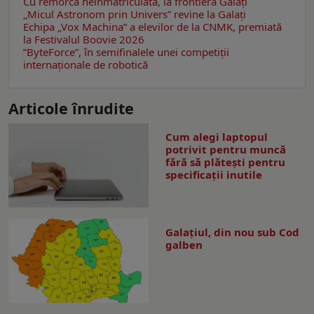
Cu remorca neînmatriculată, la frontiera Galați
„Micul Astronom prin Univers” revine la Galați
Echipa „Vox Machina” a elevilor de la CNMK, premiată
la Festivalul Boovie 2026
”ByteForce”, în semifinalele unei competiții
internaționale de robotică
Articole înrudite
Cum alegi laptopul
potrivit pentru muncă
fără să plătești pentru
specificații inutile
Galaţiul, din nou sub Cod
galben