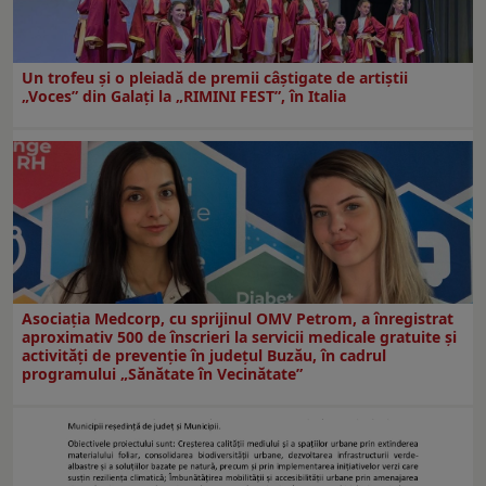
Un trofeu şi o pleiadă de premii câştigate de artiştii
„Voces” din Galaţi la „RIMINI FEST”, în Italia
Asociația Medcorp, cu sprijinul OMV Petrom, a înregistrat
aproximativ 500 de înscrieri la servicii medicale gratuite și
activități de prevenție în județul Buzău, în cadrul
programului „Sănătate în Vecinătate”