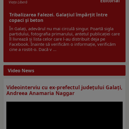
Editorial
Viaţa Liberă
Tribalizarea Falezei. Galațiul împărțit între
copaci și beton
În Galați, adevărul nu mai circulă singur. Poartă sigla
partidului, fotografia primarului, antetul publicației care
îl livrează și lista celor care l-au distribuit deja pe
Facebook. Înainte să verificăm o informație, verificăm
cine a rostit-o. Dacă v ...
Video News
Videointerviu cu ex-prefectul judeţului Galaţi,
Andreea Anamaria Naggar