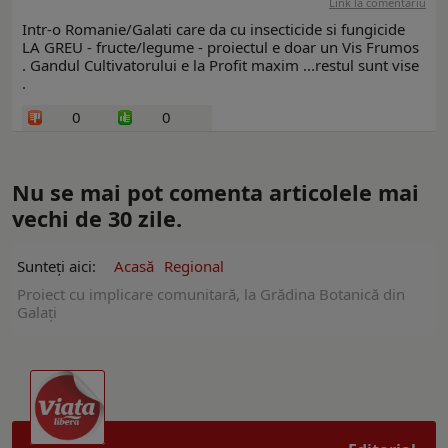
Link la comentariu
Intr-o Romanie/Galati care da cu insecticide si fungicide
LA GREU - fructe/legume - proiectul e doar un Vis Frumos
. Gandul Cultivatorului e la Profit maxim ...restul sunt vise
.
0
0
Nu se mai pot comenta articolele mai
vechi de 30 zile.
Sunteți aici:
Acasă
Regional
Proiect cu implicare comunitară, la Grădina Botanică din
Galați