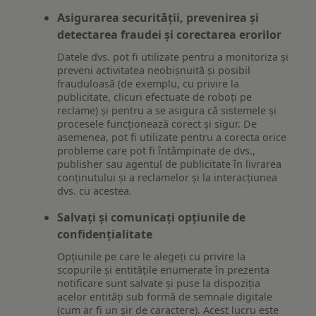
Asigurarea securității, prevenirea și
detectarea fraudei și corectarea erorilor
Datele dvs. pot fi utilizate pentru a monitoriza și
preveni activitatea neobișnuită și posibil
frauduloasă (de exemplu, cu privire la
publicitate, clicuri efectuate de roboți pe
reclame) și pentru a se asigura că sistemele și
procesele funcționează corect și sigur. De
asemenea, pot fi utilizate pentru a corecta orice
probleme care pot fi întâmpinate de dvs.,
publisher sau agentul de publicitate în livrarea
conținutului și a reclamelor și la interacțiunea
dvs. cu acestea.
Salvați și comunicați opțiunile de
confidențialitate
Opțiunile pe care le alegeți cu privire la
scopurile și entitățile enumerate în prezenta
notificare sunt salvate și puse la dispoziția
acelor entități sub formă de semnale digitale
(cum ar fi un șir de caractere). Acest lucru este