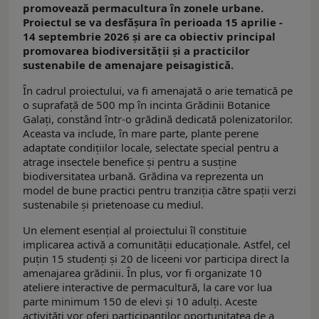
promovează permacultura în zonele urbane.
Proiectul se va desfășura în perioada 15 aprilie -
14 septembrie 2026 și are ca obiectiv principal
promovarea biodiversității și a practicilor
sustenabile de amenajare peisagistică.
În cadrul proiectului, va fi amenajată o arie tematică pe
o suprafață de 500 mp în incinta Grădinii Botanice
Galați, constând într-o grădină dedicată polenizatorilor.
Aceasta va include, în mare parte, plante perene
adaptate condițiilor locale, selectate special pentru a
atrage insectele benefice și pentru a susține
biodiversitatea urbană. Grădina va reprezenta un
model de bune practici pentru tranziția către spații verzi
sustenabile și prietenoase cu mediul.
Un element esențial al proiectului îl constituie
implicarea activă a comunității educaționale. Astfel, cel
puțin 15 studenți și 20 de liceeni vor participa direct la
amenajarea grădinii. În plus, vor fi organizate 10
ateliere interactive de permacultură, la care vor lua
parte minimum 150 de elevi și 10 adulți. Aceste
activități vor oferi participanților oportunitatea de a