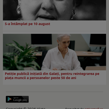
S-a întâmplat pe 10 august
Petiție publică inițiată din Galați, pentru reintegrarea pe
piața muncii a persoanelor peste 50 de ani
Copyright © 2026 Viaţa
Dezvoltat de
activemall.ro