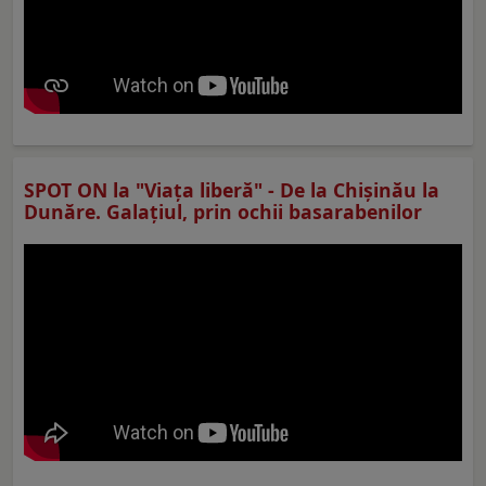
SPOT ON la "Viaţa liberă" - De la Chișinău la
Dunăre. Galațiul, prin ochii basarabenilor