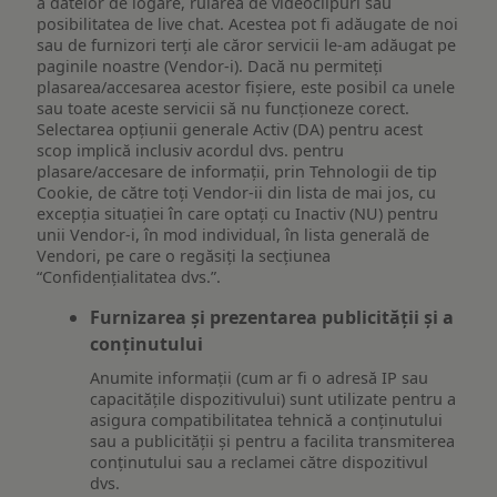
a datelor de logare, rularea de videoclipuri sau
posibilitatea de live chat. Acestea pot fi adăugate de noi
sau de furnizori terți ale căror servicii le-am adăugat pe
paginile noastre (Vendor-i). Dacă nu permiteți
plasarea/accesarea acestor fișiere, este posibil ca unele
sau toate aceste servicii să nu funcționeze corect.
Selectarea opțiunii generale Activ (DA) pentru acest
scop implică inclusiv acordul dvs. pentru
plasare/accesare de informații, prin Tehnologii de tip
Cookie, de către toți Vendor-ii din lista de mai jos, cu
excepția situației în care optați cu Inactiv (NU) pentru
unii Vendor-i, în mod individual, în lista generală de
Vendori, pe care o regăsiți la secțiunea
“Confidențialitatea dvs.”.
Furnizarea și prezentarea publicității și a
conținutului
Anumite informații (cum ar fi o adresă IP sau
capacitățile dispozitivului) sunt utilizate pentru a
asigura compatibilitatea tehnică a conținutului
sau a publicității și pentru a facilita transmiterea
conținutului sau a reclamei către dispozitivul
dvs.