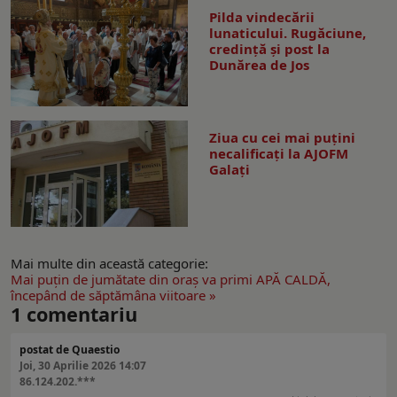
Pilda vindecării
lunaticului. Rugăciune,
credință și post la
Dunărea de Jos
Ziua cu cei mai puțini
necalificați la AJOFM
Galați
Mai multe din această categorie:
Mai puţin de jumătate din oraş va primi APĂ CALDĂ,
începând de săptămâna viitoare »
1
comentariu
postat de Quaestio
Joi, 30 Aprilie 2026 14:07
86.124.202.***