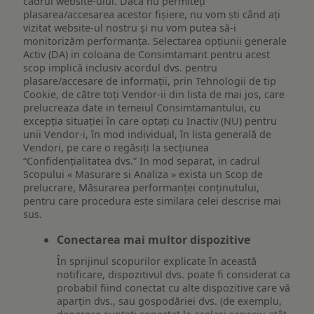
cadrul website-ului. Dacă nu permiteți
plasarea/accesarea acestor fișiere, nu vom ști când ați
vizitat website-ul nostru și nu vom putea să-i
monitorizăm performanța. Selectarea opțiunii generale
Activ (DA) in coloana de Consimtamant pentru acest
scop implică inclusiv acordul dvs. pentru
plasare/accesare de informații, prin Tehnologii de tip
Cookie, de către toți Vendor-ii din lista de mai jos, care
prelucreaza date in temeiul Consimtamantului, cu
excepția situației în care optați cu Inactiv (NU) pentru
unii Vendor-i, în mod individual, în lista generală de
Vendori, pe care o regăsiți la secțiunea
“Confidențialitatea dvs.” In mod separat, in cadrul
Scopului « Masurare si Analiza » exista un Scop de
prelucrare, Măsurarea performanței conținutului,
pentru care procedura este similara celei descrise mai
sus.
Conectarea mai multor dispozitive
În sprijinul scopurilor explicate în această
notificare, dispozitivul dvs. poate fi considerat ca
probabil fiind conectat cu alte dispozitive care vă
aparțin dvs., sau gospodăriei dvs. (de exemplu,