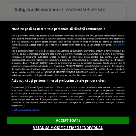
Măsurare
www.viata-libera.ro
și
analiză
evid_set_0046
,
evid_0046
,
adptset_0046
Nouă ne pasă ca datele tale personale să rămână confidențiale
Primare
Noi și partenerii noștri
585
stocăm și/sau accesăm informații pe dispozitivul dvs., precum identificatorii cookie
unici pentru prelucrarea datelor cu caracter personal. Puteți accepta sau gestiona preferințele dvs. făcând clic
mai jos, respectiv vă puteți opune utilizării unui interes legitim în orice moment pe pagina cu politica de
confidențialitate. Aceste alegeri vor fi raportate partenerilor noștri și nu vă vor afecta navigarea.
Mai multe
detalii
Câteva secunde, 90 zile,
Noi si partenerii nostri (retelele de socializare si agentiile de publicitate partenere, precum si furnizorii nostri de
servicii de date analitice) prelucram date pentru a permite website-ului sa functioneze, pentru a personaliza
Câteva secunde
continutul si anunturile publicitare afisate in functie de interesele si/sau profilul dvs., pentru a va oferi
functionalitati aferente retelelor de socializare si pentru a analiza traficul pe website. Beneficiati de drepturile
prevazute de art. 15-22 din GDPR in legatura cu prelucrarea datelor cu caracter personal. Aceste drepturi pot fi
exercitate prin modalitatea indicata
aici
. Prin click pe “ACCEPT TOATE”, acceptati folosirea tuturor Tehnologiilor
de tip Cookie, care implica inclusiv acceptul dvs. cu privire la stocarea/accesarea informatiilor de catre Vendor-ii
cu care colaboram. Prin click pe “VREAU SA MODIFIC SETARILE INDIVIDUAL” puteti schimba preferintele in mod
viata-libera.ro
individual, mai putin cele legate de cookie strict necesare pentru functionarea website-ului.
Atât noi, cât și partenerii noștri prelucrăm datele pentru a oferi:
cX_G
,
__utmt
,
_ga_xxxxxxxxxx
,
_ga
,
Dezvoltarea și îmbunătățirea serviciilor. Utilizarea profilurilor pentru selectarea conținutului personalizat.
Măsurarea performanței reclamelor. Stocarea și/sau accesarea informațiilor de pe un dispozitiv. Utilizarea
__utmb
,
__utma
,
__utmz
,
__utmc
,
cX_P
,
profilurilor pentru selectarea publicității personalizate. Crearea profilurilor de conținut personalizat. Utilizarea
datelor limitate pentru a selecta conținutul. Crearea profilurilor pentru publicitate personalizată. Măsurarea
_ga_YTJQVQYCPP
performanței conținutului. Înțelegerea publicului prin statistici sau combinații de date din surse diferite.
Utilizarea de date limitate pentru a selecta publicitatea. Date precise de geolocație și identificarea prin scanarea
dispozitivului.
Listă parteneri (furnizori)
Primare
ACCEPT TOATE
394 zile, Câteva
VREAU SA MODIFIC SETARILE INDIVIDUAL
secunde, 399 zile, 399 zile, Câteva secunde, 399