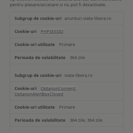
pentru plasare/accesare si nu pot fi dezactivate.
Tehnologii
anunturi.viata-libera.ro
de
tip
PHPSESSID
Cookie
strict
Primare
necesare
364 zile
viata-libera.ro
OptanonConsent
,
OptanonAlertBoxClosed
Primare
364 zile, 364 zile