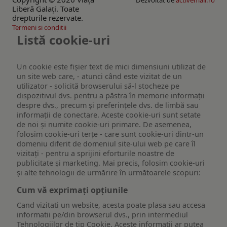
Liberă Galaţi. Toate
drepturile rezervate.
Termeni si conditii
Listă cookie-uri
Un cookie este fişier text de mici dimensiuni utilizat de
un site web care, - atunci când este vizitat de un
utilizator - solicită browserului să-l stocheze pe
dispozitivul dvs. pentru a păstra în memorie informații
despre dvs., precum și preferințele dvs. de limbă sau
informații de conectare. Aceste cookie-uri sunt setate
de noi și numite cookie-uri primare. De asemenea,
folosim cookie-uri terțe - care sunt cookie-uri dintr-un
domeniu diferit de domeniul site-ului web pe care îl
vizitați - pentru a sprijini eforturile noastre de
publicitate și marketing. Mai precis, folosim cookie-uri
și alte tehnologii de urmărire în următoarele scopuri:
Cum vă exprimați opțiunile
Cand vizitati un website, acesta poate plasa sau accesa
informatii pe/din browserul dvs., prin intermediul
Tehnologiilor de tip Cookie. Aceste informatii ar putea