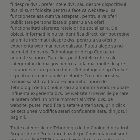
fi despre dvs., preferintele dvs. sau despre dispozitivul
dvs. si sunt folosite pentru a face ca website-ul sa
functioneze asa cum va asteptati, pentru a va oferi
publicitate personalizata si pentru a va oferi
functionalitati aferente retelelor de socializare. De
obicei, informatiile nu va identifica direct, dar pot retine
anumite informatii despre dvs. pentru a va oferi o
experienta web mai personalizata. Puteti alege sa nu
permiteti folosirea Tehnologiilor de tip Cookie in
anumite scopuri. Dati click pe diferitele rubrici ale
categoriilor de mai jos pentru a afla mai multe despre
scopurile in care putem folosi Tehnologii de tip Cookie
si pentru a va personaliza setarile. Cu toate acestea,
trebuie sa stiti ca blocarea anumitor tipuri de
Tehnologii de tip Cookie sau a anumitor Vendor-i poate
influenta experienta dvs. pe website si serviciile pe care
le putem oferi. In orice moment al vizitei dvs. pe
website, puteti modifica o setare anterioara, prin click
pe sectiunea Modifica setari confidentialitate, din josul
paginii.
Toate categoriile de Tehnologii de tip Cookie din cadrul
Scopurilor de Prelucrare bazate pe Consimtamant sunt
presetate INACTIVE pe acest website (cu exceptia celor