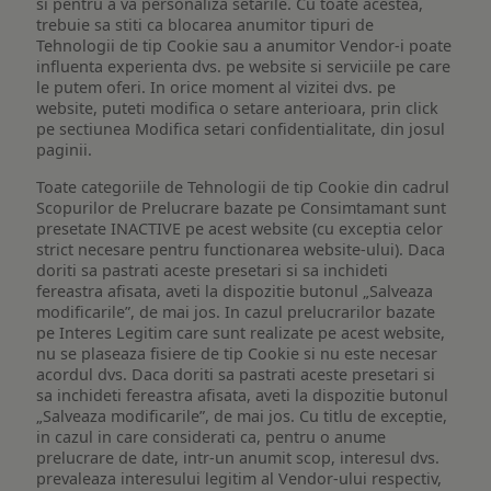
si pentru a va personaliza setarile. Cu toate acestea,
trebuie sa stiti ca blocarea anumitor tipuri de
Tehnologii de tip Cookie sau a anumitor Vendor-i poate
influenta experienta dvs. pe website si serviciile pe care
le putem oferi. In orice moment al vizitei dvs. pe
website, puteti modifica o setare anterioara, prin click
pe sectiunea Modifica setari confidentialitate, din josul
paginii.
Toate categoriile de Tehnologii de tip Cookie din cadrul
Scopurilor de Prelucrare bazate pe Consimtamant sunt
presetate INACTIVE pe acest website (cu exceptia celor
strict necesare pentru functionarea website-ului). Daca
doriti sa pastrati aceste presetari si sa inchideti
fereastra afisata, aveti la dispozitie butonul „Salveaza
modificarile”, de mai jos. In cazul prelucrarilor bazate
pe Interes Legitim care sunt realizate pe acest website,
nu se plaseaza fisiere de tip Cookie si nu este necesar
acordul dvs. Daca doriti sa pastrati aceste presetari si
sa inchideti fereastra afisata, aveti la dispozitie butonul
„Salveaza modificarile”, de mai jos. Cu titlu de exceptie,
in cazul in care considerati ca, pentru o anume
prelucrare de date, intr-un anumit scop, interesul dvs.
prevaleaza interesului legitim al Vendor-ului respectiv,