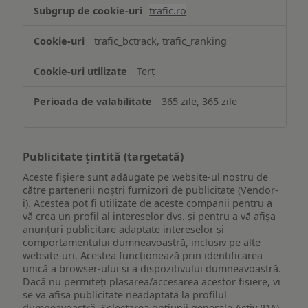
trafic.ro
trafic_bctrack, trafic_ranking
Terț
365 zile, 365 zile
Publicitate țintită (targetată)
Aceste fișiere sunt adăugate pe website-ul nostru de
către partenerii noștri furnizori de publicitate (Vendor-
i). Acestea pot fi utilizate de aceste companii pentru a
vă crea un profil al intereselor dvs. și pentru a vă afișa
anunțuri publicitare adaptate intereselor și
comportamentului dumneavoastră, inclusiv pe alte
website-uri. Acestea funcționează prin identificarea
unică a browser-ului și a dispozitivului dumneavoastră.
Dacă nu permiteți plasarea/accesarea acestor fișiere, vi
se va afișa publicitate neadaptată la profilul
dumneavoastră. Selectarea opțiunii generale Activ (DA)