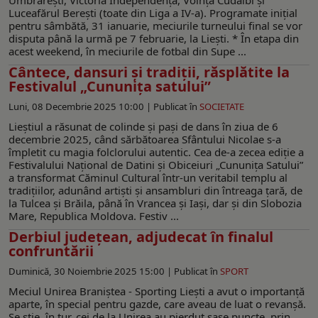
Luceafărul Berești (toate din Liga a IV-a). Programate inițial
pentru sâmbătă, 31 ianuarie, meciurile turneului final se vor
disputa până la urmă pe 7 februarie, la Liești. * În etapa din
acest weekend, în meciurile de fotbal din Supe ...
Cântece, dansuri și tradiții, răsplătite la
Festivalul „Cununița satului”
Luni, 08 Decembrie 2025 10:00 |
Publicat în
SOCIETATE
Lieștiul a răsunat de colinde și pași de dans în ziua de 6
decembrie 2025, când sărbătoarea Sfântului Nicolae s-a
împletit cu magia folclorului autentic. Cea de-a zecea ediție a
Festivalului Național de Datini și Obiceiuri „Cununița Satului”
a transformat Căminul Cultural într-un veritabil templu al
tradițiilor, adunând artiști și ansambluri din întreaga țară, de
la Tulcea și Brăila, până în Vrancea și Iași, dar și din Slobozia
Mare, Republica Moldova. Festiv ...
Derbiul județean, adjudecat în finalul
confruntării
Duminică, 30 Noiembrie 2025 15:00 |
Publicat în
SPORT
Meciul Unirea Braniștea - Sporting Liești a avut o importanță
aparte, în special pentru gazde, care aveau de luat o revanșă.
Se știe, în tur, cei de la Unirea au pierdut șase puncte, prin