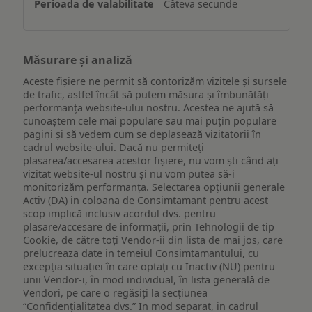
Câteva secunde
Măsurare și analiză
Aceste fișiere ne permit să contorizăm vizitele și sursele
de trafic, astfel încât să putem măsura și îmbunătăți
performanța website-ului nostru. Acestea ne ajută să
cunoaștem cele mai populare sau mai puțin populare
pagini și să vedem cum se deplasează vizitatorii în
cadrul website-ului. Dacă nu permiteți
plasarea/accesarea acestor fișiere, nu vom ști când ați
vizitat website-ul nostru și nu vom putea să-i
monitorizăm performanța. Selectarea opțiunii generale
Activ (DA) in coloana de Consimtamant pentru acest
scop implică inclusiv acordul dvs. pentru
plasare/accesare de informații, prin Tehnologii de tip
Cookie, de către toți Vendor-ii din lista de mai jos, care
prelucreaza date in temeiul Consimtamantului, cu
excepția situației în care optați cu Inactiv (NU) pentru
unii Vendor-i, în mod individual, în lista generală de
Vendori, pe care o regăsiți la secțiunea
“Confidențialitatea dvs.” In mod separat, in cadrul