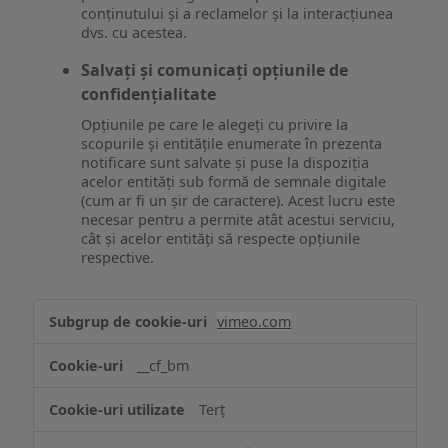
conținutului și a reclamelor și la interacțiunea
dvs. cu acestea.
Salvați și comunicați opțiunile de
confidențialitate
Opțiunile pe care le alegeți cu privire la
scopurile și entitățile enumerate în prezenta
notificare sunt salvate și puse la dispoziția
acelor entități sub formă de semnale digitale
(cum ar fi un șir de caractere). Acest lucru este
necesar pentru a permite atât acestui serviciu,
cât și acelor entități să respecte opțiunile
respective.
Asigurarea
vimeo.com
funcționalităților
website-
__cf_bm
ului
Terț