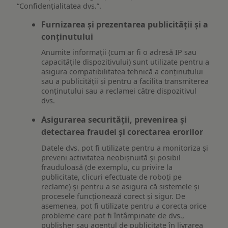
“Confidențialitatea dvs.”.
Furnizarea și prezentarea publicității și a
conținutului
Anumite informații (cum ar fi o adresă IP sau
capacitățile dispozitivului) sunt utilizate pentru a
asigura compatibilitatea tehnică a conținutului
sau a publicității și pentru a facilita transmiterea
conținutului sau a reclamei către dispozitivul
dvs.
Asigurarea securității, prevenirea și
detectarea fraudei și corectarea erorilor
Datele dvs. pot fi utilizate pentru a monitoriza și
preveni activitatea neobișnuită și posibil
frauduloasă (de exemplu, cu privire la
publicitate, clicuri efectuate de roboți pe
reclame) și pentru a se asigura că sistemele și
procesele funcționează corect și sigur. De
asemenea, pot fi utilizate pentru a corecta orice
probleme care pot fi întâmpinate de dvs.,
publisher sau agentul de publicitate în livrarea