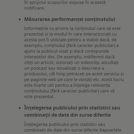
în sprijinul scopurilor expuse în această
notificare.
Măsurarea performanței conținutului
Informațiile cu privire la conținutul care vă este
prezentat și la modul în care interacționați cu
acesta pot fi utilizate pentru a stabili dacă, de
exemplu, conținutul (fără caracter publicitar) a
ajuns la publicul vizat și dacă corespunde
intereselor dvs. De exemplu, indiferent dacă
citiți un articol, vizionați un videoclip, ascultați
un podcast sau vizualizați o descriere a
produsului, cât timp petreceți pe acest serviciu și
pe paginile web pe care le vizitați etc. Acest lucru
este foarte util pentru a înțelege relevanța
conținutului (fără caracter publicitar) care vă
este prezentat.
Înțelegerea publicului prin statistici sau
combinații de date din surse diferite
Înțelegerea publicului prin statistici sau
combinații de date din surse diferite Rapoartele