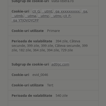
viata-libera.ro
cX_G
,
__utmt
,
_ga_xxxxxxxxxx
,
_ga
,
__utmb
,
__utma
,
__utmz
,
__utmc
,
cX_P
,
_ga_YTJQVQYCPP
Primare
394 zile, Câteva
secunde, 399 zile, 399 zile, Câteva secunde, 399
zile, 182 zile, 364 zile, 394 zile, 729 zile
adtlgc.com
evid_0046
Terț
540 zile