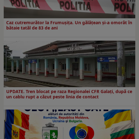
Caz cutremurător la Frumușița. Un gălățean și-a omorât în
bătaie tatăl de 83 de ani
UPDATE. Tren blocat pe raza Regionalei CFR Galați, după ce
un cablu rupt a căzut peste linia de contact