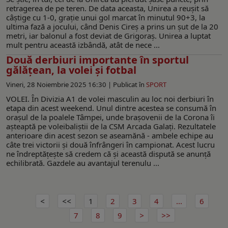
retragerea de pe teren. De data aceasta, Unirea a reușit să
câștige cu 1-0, grație unui gol marcat în minutul 90+3, la
ultima fază a jocului, când Denis Cireș a prins un șut de la 20
metri, iar balonul a fost deviat de Grigoraș. Unirea a luptat
mult pentru această izbândă, atât de nece ...
Două derbiuri importante în sportul
gălățean, la volei și fotbal
Vineri, 28 Noiembrie 2025 16:30 |
Publicat în
SPORT
VOLEI. În Divizia A1 de volei masculin au loc noi derbiuri în
etapa din acest weekend. Unul dintre acestea se consumă în
orașul de la poalele Tâmpei, unde brașovenii de la Corona îi
așteaptă pe voleibaliștii de la CSM Arcada Galați. Rezultatele
anterioare din acest sezon se aseamănă - ambele echipe au
câte trei victorii și două înfrângeri în campionat. Acest lucru
ne îndreptățește să credem că și această dispută se anunță
echilibrată. Gazdele au avantajul terenulu ...
1
2
3
4
...
6
7
8
9