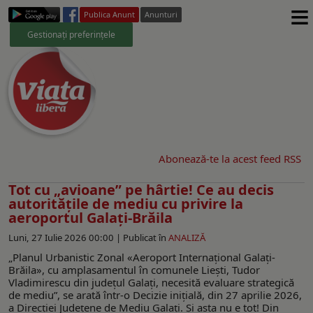
≡
Publica Anunt
Anunturi
Gestionați preferințele
Abonează-te la acest feed RSS
Tot cu „avioane” pe hârtie! Ce au decis
autorităţile de mediu cu privire la
aeroportul Galaţi-Brăila
Luni, 27 Iulie 2026 00:00 |
Publicat în
ANALIZĂ
„Planul Urbanistic Zonal «Aeroport Internaţional Galaţi-
Brăila», cu amplasamentul în comunele Lieşti, Tudor
Vladimirescu din judeţul Galaţi, necesită evaluare strategică
de mediu”, se arată într-o Decizie iniţială, din 27 aprilie 2026,
a Direcţiei Judeţene de Mediu Galaţi. Şi asta nu e tot! Din