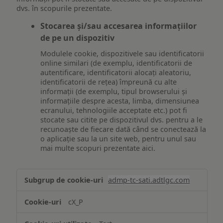
dvs. în scopurile prezentate.
Stocarea și/sau accesarea informațiilor
de pe un dispozitiv
Modulele cookie, dispozitivele sau identificatorii
online similari (de exemplu, identificatorii de
autentificare, identificatorii alocați aleatoriu,
identificatorii de rețea) împreună cu alte
informații (de exemplu, tipul browserului și
informațiile despre acesta, limba, dimensiunea
ecranului, tehnologiile acceptate etc.) pot fi
stocate sau citite pe dispozitivul dvs. pentru a le
recunoaște de fiecare dată când se conectează la
o aplicație sau la un site web, pentru unul sau
mai multe scopuri prezentate aici.
Stocarea
admp-tc-sati.adtlgc.com
și/sau
accesarea
cX_P
informațiilor
de