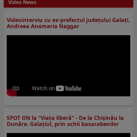
Video News
Videointerviu cu ex-prefectul judeţului Galaţi,
Andreea Anamaria Naggar
SPOT ON la "Viaţa liberă" - De la Chișinău la
Dunăre. Galațiul, prin ochii basarabenilor