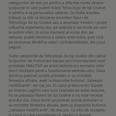
categoriilor de mai jos pentru a afla mai multe despre
scopurile in care putem folosi Tehnologii de tip Cookie
si pentru a va personaliza setarile. Cu toate acestea,
trebuie sa stiti ca blocarea anumitor tipuri de
Tehnologii de tip Cookie sau a anumitor Vendor-i poate
influenta experienta dvs. pe website si serviciile pe care
le putem oferi. In orice moment al vizitei dvs. pe
website, puteti modifica o setare anterioara, prin click
pe sectiunea Modifica setari confidentialitate, din josul
paginii.
Toate categoriile de Tehnologii de tip Cookie din cadrul
Scopurilor de Prelucrare bazate pe Consimtamant sunt
presetate INACTIVE pe acest website (cu exceptia celor
strict necesare pentru functionarea website-ului). Daca
doriti sa pastrati aceste presetari si sa inchideti
fereastra afisata, aveti la dispozitie butonul „Salveaza
modificarile”, de mai jos. In cazul prelucrarilor bazate
pe Interes Legitim care sunt realizate pe acest website,
nu se plaseaza fisiere de tip Cookie si nu este necesar
acordul dvs. Daca doriti sa pastrati aceste presetari si
sa inchideti fereastra afisata, aveti la dispozitie butonul
„Salveaza modificarile”, de mai jos. Cu titlu de exceptie,
in cazul in care considerati ca, pentru o anume