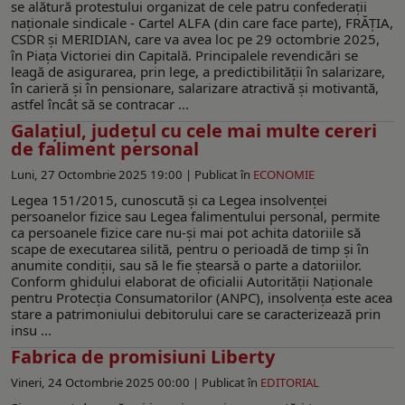
se alătură protestului organizat de cele patru confederații
naționale sindicale - Cartel ALFA (din care face parte), FRĂȚIA,
CSDR și MERIDIAN, care va avea loc pe 29 octombrie 2025,
în Piața Victoriei din Capitală. Principalele revendicări se
leagă de asigurarea, prin lege, a predictibilității în salarizare,
în carieră și în pensionare, salarizare atractivă și motivantă,
astfel încât să se contracar ...
Galațiul, județul cu cele mai multe cereri
de faliment personal
Luni, 27 Octombrie 2025 19:00 |
Publicat în
ECONOMIE
Legea 151/2015, cunoscută și ca Legea insolvenței
persoanelor fizice sau Legea falimentului personal, permite
ca persoanele fizice care nu-și mai pot achita datoriile să
scape de executarea silită, pentru o perioadă de timp și în
anumite condiții, sau să le fie ștearsă o parte a datoriilor.
Conform ghidului elaborat de oficialii Autorității Naționale
pentru Protecția Consumatorilor (ANPC), insolvența este acea
stare a patrimoniului debitorului care se caracterizează prin
insu ...
Fabrica de promisiuni Liberty
Vineri, 24 Octombrie 2025 00:00 |
Publicat în
EDITORIAL