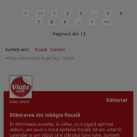
1
2
3
...
5
6
7
8
9
...
Pagina 6 din 13
Sunteți aici:
Acasă
Cariere
Afişez elemetele după tag: salarii
Editorial
Viaţa Liberă
Eliberarea din iobăgia fiscală
În dimineața aceasta, la cafea, cu o țigară aprinsă
alături, am avut o mică epifanie fiscală. M-am uitat în
calendar și am văzut că e sfârșitul lunii iulie. Suntem