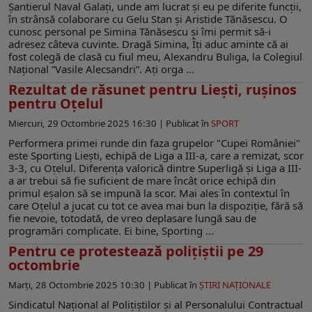
Șantierul Naval Galați, unde am lucrat și eu pe diferite funcții,
în strânsă colaborare cu Gelu Stan și Aristide Tănăsescu. O
cunosc personal pe Simina Tănăsescu și îmi permit să-i
adresez câteva cuvinte. Dragă Simina, Îți aduc aminte că ai
fost colegă de clasă cu fiul meu, Alexandru Buliga, la Colegiul
Național ”Vasile Alecsandri”. Ați orga ...
Rezultat de răsunet pentru Liești, rușinos
pentru Oțelul
Miercuri, 29 Octombrie 2025 16:30 |
Publicat în
SPORT
Performera primei runde din faza grupelor "Cupei României"
este Sporting Liești, echipă de Liga a III-a, care a remizat, scor
3-3, cu Oțelul. Diferența valorică dintre Superligă și Liga a III-
a ar trebui să fie suficient de mare încât orice echipă din
primul eșalon să se impună la scor. Mai ales în contextul în
care Oțelul a jucat cu tot ce avea mai bun la dispoziție, fără să
fie nevoie, totodată, de vreo deplasare lungă sau de
programări complicate. Ei bine, Sporting ...
Pentru ce protestează poliţiştii pe 29
octombrie
Marți, 28 Octombrie 2025 10:30 |
Publicat în
ŞTIRI NAŢIONALE
Sindicatul Naţional al Poliţiştilor şi al Personalului Contractual