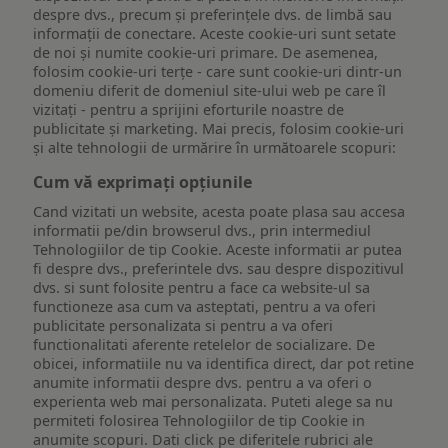
despre dvs., precum și preferințele dvs. de limbă sau
informații de conectare. Aceste cookie-uri sunt setate
de noi și numite cookie-uri primare. De asemenea,
folosim cookie-uri terțe - care sunt cookie-uri dintr-un
domeniu diferit de domeniul site-ului web pe care îl
vizitați - pentru a sprijini eforturile noastre de
publicitate și marketing. Mai precis, folosim cookie-uri
și alte tehnologii de urmărire în următoarele scopuri:
Cum vă exprimați opțiunile
Cand vizitati un website, acesta poate plasa sau accesa
informatii pe/din browserul dvs., prin intermediul
Tehnologiilor de tip Cookie. Aceste informatii ar putea
fi despre dvs., preferintele dvs. sau despre dispozitivul
dvs. si sunt folosite pentru a face ca website-ul sa
functioneze asa cum va asteptati, pentru a va oferi
publicitate personalizata si pentru a va oferi
functionalitati aferente retelelor de socializare. De
obicei, informatiile nu va identifica direct, dar pot retine
anumite informatii despre dvs. pentru a va oferi o
experienta web mai personalizata. Puteti alege sa nu
permiteti folosirea Tehnologiilor de tip Cookie in
anumite scopuri. Dati click pe diferitele rubrici ale