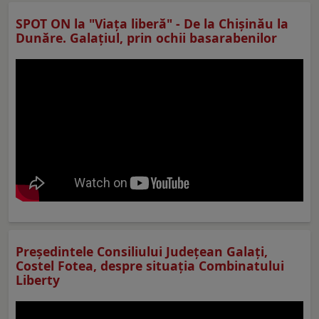
SPOT ON la "Viaţa liberă" - De la Chișinău la
Dunăre. Galațiul, prin ochii basarabenilor
Preşedintele Consiliului Judeţean Galaţi,
Costel Fotea, despre situaţia Combinatului
Liberty