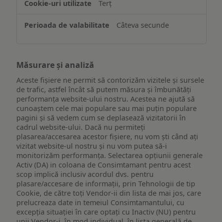
Terț
Câteva secunde
Măsurare și analiză
Aceste fișiere ne permit să contorizăm vizitele și sursele
de trafic, astfel încât să putem măsura și îmbunătăți
performanța website-ului nostru. Acestea ne ajută să
cunoaștem cele mai populare sau mai puțin populare
pagini și să vedem cum se deplasează vizitatorii în
cadrul website-ului. Dacă nu permiteți
plasarea/accesarea acestor fișiere, nu vom ști când ați
vizitat website-ul nostru și nu vom putea să-i
monitorizăm performanța. Selectarea opțiunii generale
Activ (DA) in coloana de Consimtamant pentru acest
scop implică inclusiv acordul dvs. pentru
plasare/accesare de informații, prin Tehnologii de tip
Cookie, de către toți Vendor-ii din lista de mai jos, care
prelucreaza date in temeiul Consimtamantului, cu
excepția situației în care optați cu Inactiv (NU) pentru
unii Vendor-i, în mod individual, în lista generală de