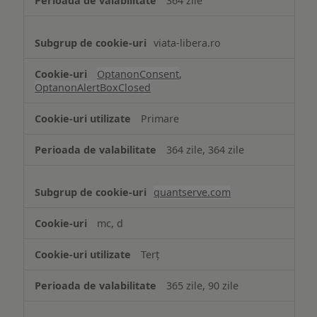
364 zile
viata-libera.ro
OptanonConsent
,
OptanonAlertBoxClosed
Primare
364 zile, 364 zile
quantserve.com
mc, d
Terț
365 zile, 90 zile