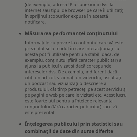
(de exemplu, adresa IP a conexiunii dvs. la
internet sau tipul de browser pe care îl utilizați)
în sprijinul scopurilor expuse în această
notificare.
Măsurarea performanței conținutului
Informațiile cu privire la conținutul care vă este
prezentat și la modul în care interacționați cu
acesta pot fi utilizate pentru a stabili dacă, de
exemplu, conținutul (fără caracter publicitar) a
ajuns la publicul vizat și dacă corespunde
intereselor dvs. De exemplu, indiferent dacă
citiți un articol, vizionați un videoclip, ascultați
un podcast sau vizualizați o descriere a
produsului, cât timp petreceți pe acest serviciu și
pe paginile web pe care le vizitați etc. Acest lucru
este foarte util pentru a înțelege relevanța
conținutului (fără caracter publicitar) care vă
este prezentat.
Înțelegerea publicului prin statistici sau
combinații de date din surse diferite