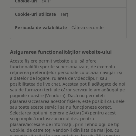
cX_P
informațiilor
de
Terț
pe
un
Câteva secunde
dispozitiv
Asigurarea funcționalităților website-ului
Aceste fișiere permit website-ului să ofere
funcționalități sporite și personalizate, de exemplu
reţinerea preferinţelor personale cu ocazia navigării și
a datelor de logare, rularea de videoclipuri sau
posibilitatea de live chat. Acestea pot fi adăugate de noi
sau de furnizori terți ale căror servicii le-am adăugat pe
paginile noastre (Vendor-i). Dacă nu permiteți
plasarea/accesarea acestor fișiere, este posibil ca unele
sau toate aceste servicii să nu funcționeze corect.
Selectarea opțiunii generale Activ (DA) pentru acest
scop implică inclusiv acordul dvs. pentru
plasare/accesare de informații, prin Tehnologii de tip
Cookie, de către toți Vendor-ii din lista de mai jos, cu
excepția situației în care optați cu Inactiv (NU) pentru