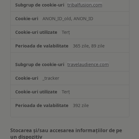
tribalfusion.com
ANON_ID_old, ANON_ID
Terț
365 zile, 89 zile
travelaudience.com
_tracker
Terț
392 zile
Stocarea și/sau accesarea informațiilor de pe
un dispozitiv