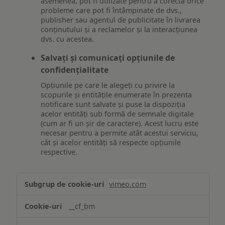
asemenea, pot fi utilizate pentru a corecta orice
probleme care pot fi întâmpinate de dvs.,
publisher sau agentul de publicitate în livrarea
conținutului și a reclamelor și la interacțiunea
dvs. cu acestea.
Salvați și comunicați opțiunile de
confidențialitate
Opțiunile pe care le alegeți cu privire la
scopurile și entitățile enumerate în prezenta
notificare sunt salvate și puse la dispoziția
acelor entități sub formă de semnale digitale
(cum ar fi un șir de caractere). Acest lucru este
necesar pentru a permite atât acestui serviciu,
cât și acelor entități să respecte opțiunile
respective.
Asigurarea
vimeo.com
funcționalităților
website-
__cf_bm
ului