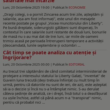
salariale mai întârzie
Luni, 20 Octombrie 2025 19:00 |
Publicat în
ECONOMIE
„Dragi colegi, s-a pornit Zincarea acum trei zile, așteptăm și
salariile, așa am fost informați”, este unul din mesajele
recente postate pe grupul „Vocea muncitorului din Liberty”.
Pe bună dreptate, siderurgiștii gălățeni sunt disperați, în
contextul în care salariile sunt restante de două luni, bonurile
de masă nu s-au mai dat de trei luni, iar miile de oameni
trimiși acasă pe perioada întreruperii temporare a activității
(deocamdată, lunile septembrie și octombri ...
Cât timp se poate analiza cu atenţie şi
îngrijorare?
Luni, 20 Octombrie 2025 00:00 |
Publicat în
EDITORIAL
Au trecut trei săptămâni de când comitetul interministerial de
protejare a interesului statului la Liberty Galaţi, "inventat" de
Guvern luna trecută (deşi trebuia înfiinţat cu mult timp în
urmă, pentru că datoriile nu sunt de ieri, de azi), este aşteptat
să ia o decizie şi încă nu s-a întâmplat nimic. S-au derulat
câteva şedinţe de analiză, ce-i drept, însă totul s-a deasfăşurat
cu uşile închise, astfel că până acum n-a "transpirat" nimic,
pentru că probabil nici ...