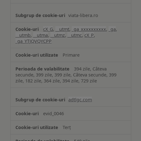
viata-libera.ro
cX_G
,
__utmt
,
_ga_xxxxxxxxxx
,
_ga
,
__utmb
,
__utma
,
__utmz
,
__utmc
,
cX_P
,
_ga_YTJQVQYCPP
Primare
394 zile, Câteva
secunde, 399 zile, 399 zile, Câteva secunde, 399
zile, 182 zile, 364 zile, 394 zile, 729 zile
adtlgc.com
evid_0046
Terț