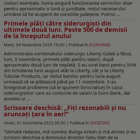
costuri esențiale. Suma asigură funcționarea serviciilor doar
pentru aproximativ o lună și jumătate, restul necesarului
urmând să fie acoperit de consiliile județene. Potrivi ...
Primele plăți către siderurgiști din
ultimele două luni. Peste 500 de demisii
de la începutul anului
Marți, 04 Noiembrie 2025 19:00 |
Publicat în
ECONOMIE
Administrația combinatului siderurgic Liberty Galați a făcut,
luni, 3 noiembrie, primele plăți pentru salarii, după
aproximativ două luni de neplată. S-au virat banii pentru 50%
din lichidarea lunii august atât la Liberty, cât și la Liberty
Tubular Products, iar restul banilor pentru luna august
urmează să se plătească până pe 11 noiembrie. S-au
înregistrat probleme (să le spunem birocratice) în cazul
siderurgiștilor care au conturile de salarii la Exim Bank, dar
acestea ur ...
Scrisoare deschisă: „Fiți rezonabili și nu
aruncați țara în aer!”
Vineri, 31 Octombrie 2025 20:30 |
Publicat în
SOCIETATE
”Stimată redacție, mă numesc Buliga Anton și mă aliniez și eu
scrisorii deschise a domnului director Gelu Stan de la