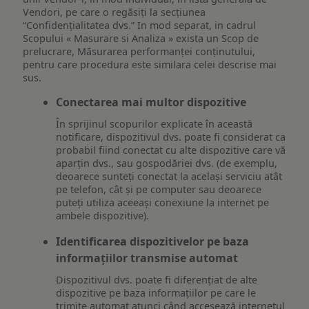
Vendori, pe care o regăsiți la secțiunea
“Confidențialitatea dvs.” In mod separat, in cadrul
Scopului « Masurare si Analiza » exista un Scop de
prelucrare, Măsurarea performanței conținutului,
pentru care procedura este similara celei descrise mai
sus.
Conectarea mai multor dispozitive
În sprijinul scopurilor explicate în această
notificare, dispozitivul dvs. poate fi considerat ca
probabil fiind conectat cu alte dispozitive care vă
aparțin dvs., sau gospodăriei dvs. (de exemplu,
deoarece sunteți conectat la același serviciu atât
pe telefon, cât și pe computer sau deoarece
puteți utiliza aceeași conexiune la internet pe
ambele dispozitive).
Identificarea dispozitivelor pe baza
informațiilor transmise automat
Dispozitivul dvs. poate fi diferențiat de alte
dispozitive pe baza informațiilor pe care le
trimite automat atunci când accesează internetul