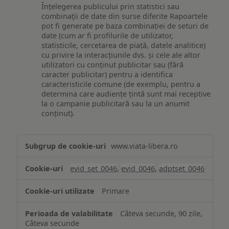
Înțelegerea publicului prin statistici sau
combinații de date din surse diferite Rapoartele
pot fi generate pe baza combinației de seturi de
date (cum ar fi profilurile de utilizator,
statisticile, cercetarea de piață, datele analitice)
cu privire la interacțiunile dvs. și cele ale altor
utilizatori cu conținut publicitar sau (fără
caracter publicitar) pentru a identifica
caracteristicile comune (de exemplu, pentru a
determina care audiențe țintă sunt mai receptive
la o campanie publicitară sau la un anumit
conținut).
Măsurare
www.viata-libera.ro
și
analiză
evid_set_0046
,
evid_0046
,
adptset_0046
Primare
Câteva secunde, 90 zile,
Câteva secunde