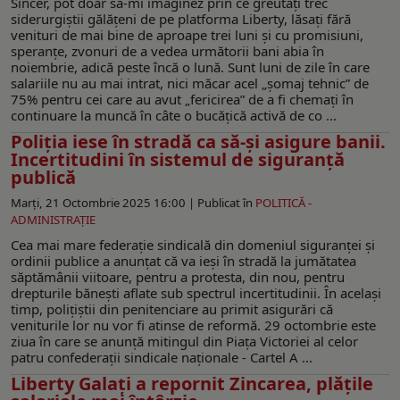
Sincer, pot doar să-mi imaginez prin ce greutăți trec
siderurgiștii gălățeni de pe platforma Liberty, lăsați fără
venituri de mai bine de aproape trei luni și cu promisiuni,
speranțe, zvonuri de a vedea următorii bani abia în
noiembrie, adică peste încă o lună. Sunt luni de zile în care
salariile nu au mai intrat, nici măcar acel „șomaj tehnic” de
75% pentru cei care au avut „fericirea” de a fi chemați în
continuare la muncă în câte o bucățică activă de co ...
Poliția iese în stradă ca să-și asigure banii.
Incertitudini în sistemul de siguranță
publică
Marți, 21 Octombrie 2025 16:00 |
Publicat în
POLITICĂ -
ADMINISTRAŢIE
Cea mai mare federație sindicală din domeniul siguranței și
ordinii publice a anunțat că va ieși în stradă la jumătatea
săptămânii viitoare, pentru a protesta, din nou, pentru
drepturile bănești aflate sub spectrul incertitudinii. În același
timp, polițiștii din penitenciare au primit asigurări că
veniturile lor nu vor fi atinse de reformă. 29 octombrie este
ziua în care se anunță mitingul din Piața Victoriei al celor
patru confederații sindicale naționale - Cartel A ...
Liberty Galaţi a repornit Zincarea, plățile