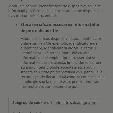
Modulele cookie, identificatorii de dispozitive sau alte
informații pot fi stocate sau accesate de pe dispozitivul
dvs. în scopurile prezentate.
Stocarea și/sau accesarea informațiilor
de pe un dispozitiv
Modulele cookie, dispozitivele sau identificatorii
online similari (de exemplu, identificatorii de
autentificare, identificatorii alocați aleatoriu,
identificatorii de rețea) împreună cu alte
informații (de exemplu, tipul browserului și
informațiile despre acesta, limba, dimensiunea
ecranului, tehnologiile acceptate etc.) pot fi
stocate sau citite pe dispozitivul dvs. pentru a le
recunoaște de fiecare dată când se conectează la
o aplicație sau la un site web, pentru unul sau
mai multe scopuri prezentate aici.
Stocarea
admp-tc-sati.adtlgc.com
și/sau
accesarea