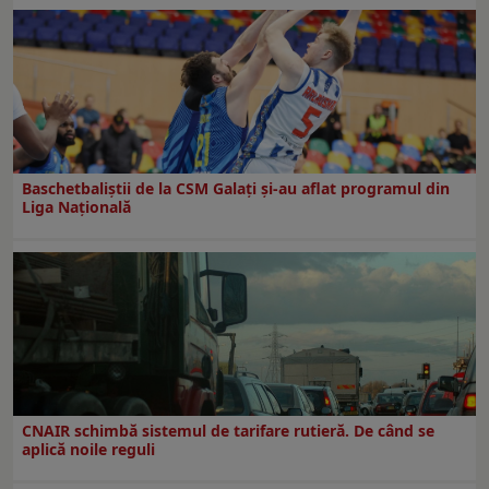
Baschetbaliștii de la CSM Galați și-au aflat programul din
Liga Națională
CNAIR schimbă sistemul de tarifare rutieră. De când se
aplică noile reguli