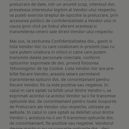
prelucrare de date, intr-un anumit scop, interesul dvs.
prevaleaza interesului legitim al Vendor-ului respectiv,
va puteti exercita dreptul de opozitie la prelucrare, prin
accesarea politicii de confidentialitate a Vendor-ului in
cauza (prin click pe linkul aferent acesteia) si
transmiterea cererii sale direct Vendor-ului respectiv.
Mai sus, la sectiunea Confidențialitatea dvs., gasiti si
lista Vendor-ilor cu care colaboram in prezent (sau cu
care putem colabora in viitor) si catre care putem
transmite datele personale colectate, conform
optiunilor exprimate de dvs. privind folosirea
Tehnologiilor de tip Cookie. Lista Vendor-ilor are pre-
bifat fiecare Vendor, aceasta setare permitand
transmiterea optiunii dvs. de consimtamant pentru
fiecare Vendor, fie ca este pozitiva sau negativa. In
cazul in care optati sa bifati unul dintre Vendor-i, va
exprimati acordul ca acestui Vendor sa ii fie transmise
optiunile dvs. de consimtamant pentru toate Scopurile
de Prelucrare ale Vendor-ului respectiv, utilizate pe
website. In cazul in care optati sa debifati unul dintre
Vendor-i, acestuia nu ii vor fi transmise optiunile dvs.
de consimtamant, fie pozitive sau negative. Vendorul
devine inactiv si nu va cunoaste optiunile dvs., deci