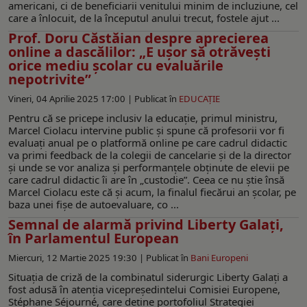
americani, ci de beneficiarii venitului minim de incluziune, cel
care a înlocuit, de la începutul anului trecut, fostele ajut ...
Prof. Doru Căstăian despre aprecierea
online a dascălilor: „E uşor să otrăveşti
orice mediu şcolar cu evaluările
nepotrivite”
Vineri, 04 Aprilie 2025 17:00 |
Publicat în
EDUCAŢIE
Pentru că se pricepe inclusiv la educație, primul ministru,
Marcel Ciolacu intervine public și spune că profesorii vor fi
evaluați anual pe o platformă online pe care cadrul didactic
va primi feedback de la colegii de cancelarie și de la director
și unde se vor analiza și performanțele obținute de elevii pe
care cadrul didactic îi are în „custodie”. Ceea ce nu știe însă
Marcel Ciolacu este că și acum, la finalul fiecărui an școlar, pe
baza unei fișe de autoevaluare, co ...
Semnal de alarmă privind Liberty Galați,
în Parlamentul European
Miercuri, 12 Martie 2025 19:30 |
Publicat în
Bani Europeni
Situația de criză de la combinatul siderurgic Liberty Galați a
fost adusă în atenția vicepreședintelui Comisiei Europene,
Stéphane Séjourné, care deține portofoliul Strategiei