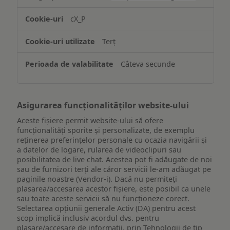
și/sau
accesarea
cX_P
informațiilor
de
Terț
pe
un
Câteva secunde
dispozitiv
Asigurarea funcționalităților website-ului
Aceste fișiere permit website-ului să ofere
funcționalități sporite și personalizate, de exemplu
reţinerea preferinţelor personale cu ocazia navigării și
a datelor de logare, rularea de videoclipuri sau
posibilitatea de live chat. Acestea pot fi adăugate de noi
sau de furnizori terți ale căror servicii le-am adăugat pe
paginile noastre (Vendor-i). Dacă nu permiteți
plasarea/accesarea acestor fișiere, este posibil ca unele
sau toate aceste servicii să nu funcționeze corect.
Selectarea opțiunii generale Activ (DA) pentru acest
scop implică inclusiv acordul dvs. pentru
plasare/accesare de informații, prin Tehnologii de tip