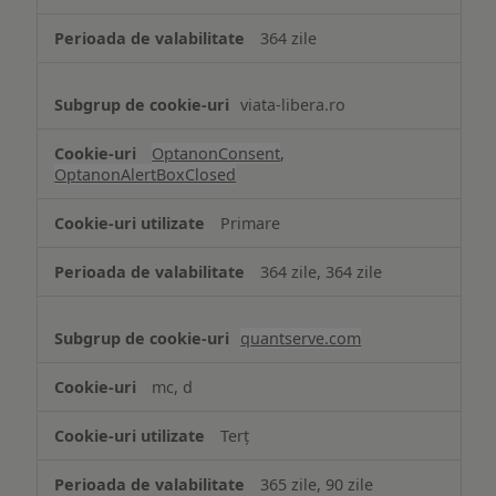
necesare
364 zile
viata-libera.ro
OptanonConsent
,
OptanonAlertBoxClosed
Primare
364 zile, 364 zile
quantserve.com
mc, d
Terț
365 zile, 90 zile