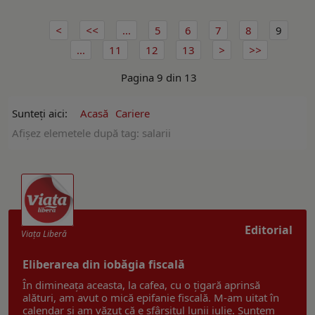
...
5
6
7
8
9
...
11
12
13
Pagina 9 din 13
Sunteți aici:
Acasă
Cariere
Afişez elemetele după tag: salarii
Editorial
Viaţa Liberă
Eliberarea din iobăgia fiscală
În dimineața aceasta, la cafea, cu o țigară aprinsă
alături, am avut o mică epifanie fiscală. M-am uitat în
calendar și am văzut că e sfârșitul lunii iulie. Suntem