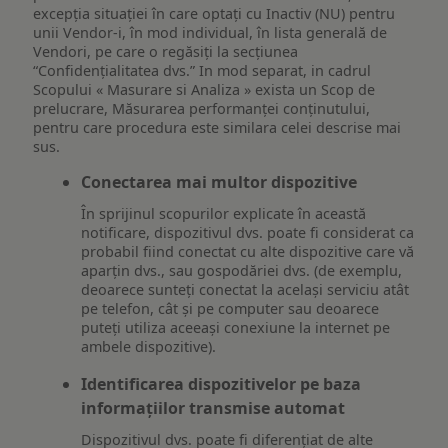
excepția situației în care optați cu Inactiv (NU) pentru
unii Vendor-i, în mod individual, în lista generală de
Vendori, pe care o regăsiți la secțiunea
“Confidențialitatea dvs.” In mod separat, in cadrul
Scopului « Masurare si Analiza » exista un Scop de
prelucrare, Măsurarea performanței conținutului,
pentru care procedura este similara celei descrise mai
sus.
Conectarea mai multor dispozitive
În sprijinul scopurilor explicate în această
notificare, dispozitivul dvs. poate fi considerat ca
probabil fiind conectat cu alte dispozitive care vă
aparțin dvs., sau gospodăriei dvs. (de exemplu,
deoarece sunteți conectat la același serviciu atât
pe telefon, cât și pe computer sau deoarece
puteți utiliza aceeași conexiune la internet pe
ambele dispozitive).
Identificarea dispozitivelor pe baza
informațiilor transmise automat
Dispozitivul dvs. poate fi diferențiat de alte