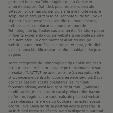
permiteti folosirea Tehnologiilor de tip Cookie in
anumite scopuri. Dati click pe diferitele rubrici ale
categoriilor de mai jos pentru a afla mai multe despre
scopurile in care putem folosi Tehnologii de tip Cookie
si pentru a va personaliza setarile. Cu toate acestea,
trebuie sa stiti ca blocarea anumitor tipuri de
Tehnologii de tip Cookie sau a anumitor Vendor-i poate
influenta experienta dvs. pe website si serviciile pe care
le putem oferi. In orice moment al vizitei dvs. pe
website, puteti modifica o setare anterioara, prin click
pe sectiunea Modifica setari confidentialitate, din josul
paginii.
Toate categoriile de Tehnologii de tip Cookie din cadrul
Scopurilor de Prelucrare bazate pe Consimtamant sunt
presetate INACTIVE pe acest website (cu exceptia celor
strict necesare pentru functionarea website-ului). Daca
doriti sa pastrati aceste presetari si sa inchideti
fereastra afisata, aveti la dispozitie butonul „Salveaza
modificarile”, de mai jos. In cazul prelucrarilor bazate
pe Interes Legitim care sunt realizate pe acest website,
nu se plaseaza fisiere de tip Cookie si nu este necesar
acordul dvs. Daca doriti sa pastrati aceste presetari si
sa inchideti fereastra afisata, aveti la dispozitie butonul