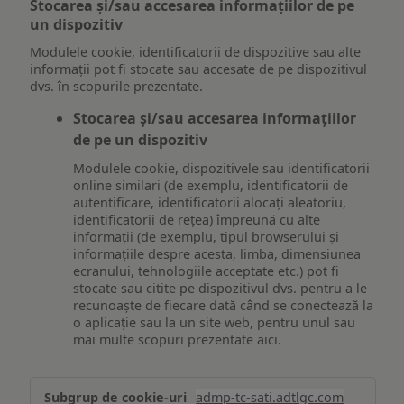
Stocarea și/sau accesarea informațiilor de pe
un dispozitiv
Modulele cookie, identificatorii de dispozitive sau alte
informații pot fi stocate sau accesate de pe dispozitivul
dvs. în scopurile prezentate.
Stocarea și/sau accesarea informațiilor
de pe un dispozitiv
Modulele cookie, dispozitivele sau identificatorii
online similari (de exemplu, identificatorii de
autentificare, identificatorii alocați aleatoriu,
identificatorii de rețea) împreună cu alte
informații (de exemplu, tipul browserului și
informațiile despre acesta, limba, dimensiunea
ecranului, tehnologiile acceptate etc.) pot fi
stocate sau citite pe dispozitivul dvs. pentru a le
recunoaște de fiecare dată când se conectează la
o aplicație sau la un site web, pentru unul sau
mai multe scopuri prezentate aici.
Stocarea
admp-tc-sati.adtlgc.com