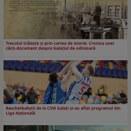
Trecutul trăiește și prin cartea de istorie. Cronica unei
cărți-document despre Galațiul de odinioară
Baschetbaliștii de la CSM Galați și-au aflat programul din
Liga Națională