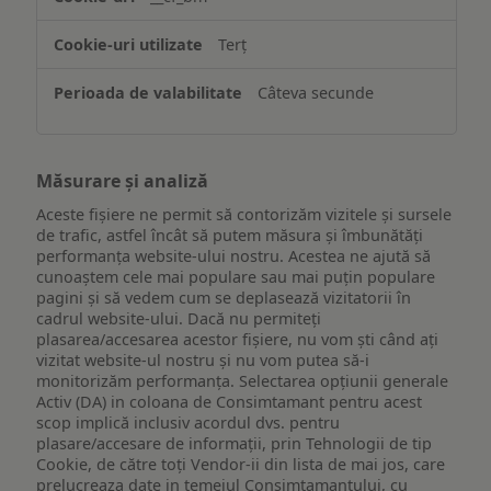
ului
Terț
Câteva secunde
Măsurare și analiză
Aceste fișiere ne permit să contorizăm vizitele și sursele
de trafic, astfel încât să putem măsura și îmbunătăți
performanța website-ului nostru. Acestea ne ajută să
cunoaștem cele mai populare sau mai puțin populare
pagini și să vedem cum se deplasează vizitatorii în
cadrul website-ului. Dacă nu permiteți
plasarea/accesarea acestor fișiere, nu vom ști când ați
vizitat website-ul nostru și nu vom putea să-i
monitorizăm performanța. Selectarea opțiunii generale
Activ (DA) in coloana de Consimtamant pentru acest
scop implică inclusiv acordul dvs. pentru
plasare/accesare de informații, prin Tehnologii de tip
Cookie, de către toți Vendor-ii din lista de mai jos, care
prelucreaza date in temeiul Consimtamantului, cu