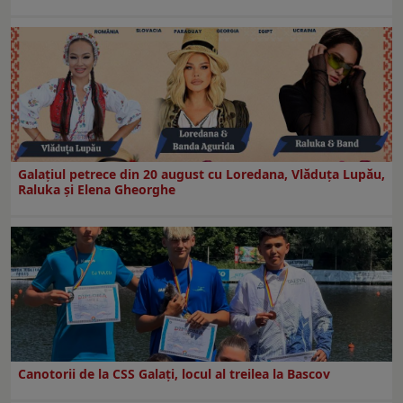
Galaţiul petrece din 20 august cu Loredana, Vlăduța Lupău,
Raluka și Elena Gheorghe
Canotorii de la CSS Galați, locul al treilea la Bascov