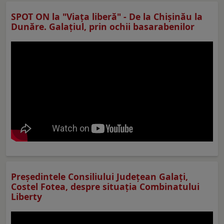
SPOT ON la "Viaţa liberă" - De la Chișinău la
Dunăre. Galațiul, prin ochii basarabenilor
Preşedintele Consiliului Judeţean Galaţi,
Costel Fotea, despre situaţia Combinatului
Liberty