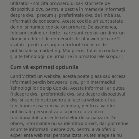
utilizator - solicită browserului să-l stocheze pe
dispozitivul dvs. pentru a păstra în memorie informații
despre dvs., precum și preferințele dvs. de limbă sau
informații de conectare. Aceste cookie-uri sunt setate
de noi și numite cookie-uri primare. De asemenea,
folosim cookie-uri terțe - care sunt cookie-uri dintr-un
domeniu diferit de domeniul site-ului web pe care îl
vizitați - pentru a sprijini eforturile noastre de
publicitate și marketing. Mai precis, folosim cookie-uri
și alte tehnologii de urmărire în următoarele scopuri:
Cum vă exprimați opțiunile
Cand vizitati un website, acesta poate plasa sau accesa
informatii pe/din browserul dvs., prin intermediul
Tehnologiilor de tip Cookie. Aceste informatii ar putea
fi despre dvs., preferintele dvs. sau despre dispozitivul
dvs. si sunt folosite pentru a face ca website-ul sa
functioneze asa cum va asteptati, pentru a va oferi
publicitate personalizata si pentru a va oferi
functionalitati aferente retelelor de socializare. De
obicei, informatiile nu va identifica direct, dar pot retine
anumite informatii despre dvs. pentru a va oferi o
experienta web mai personalizata. Puteti alege sa nu