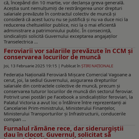
că, începând din 10 martie, vor declanșa greva generală.
Aceștia sunt nemulțumiţi de restrângerea unor drepturi
salariale prevăzute în contractul colectiv de muncă și
consideră că acest lucru nu se justifică și nu va duce nici la
reducerea cheltuielilor publice, nici la o mai eficientă
administrare a patrimoniului public. În consecință,
sindicaliștii solicită Guvernului exceptarea angajaților
Transelectrica ...
Feroviarii vor salariile prevăzute în CCM și
conservarea locurilor de muncă
Joi, 13 Februarie 2025 19:15 |
Publicat în
ŞTIRI NAŢIONALE
Federația Națională Feroviară Mișcare Comercial Vagoane a
cerut, joi, la sediul Guvernului, asigurarea drepturilor
salariale din contractele colective de muncă, precum și
conservarea tuturor locurilor de muncă din sectorul feroviar.
Potrivit unei postări pe Facebook a sindicaliștilor feroviari, la
Palatul Victoria a avut loc o întâlnire între reprezentanți ai
Cancelariei Prim-ministrului, Ministerului Finanțelor,
Ministerului Transporturilor și Infrastructurii, conducerile
compan ...
Furnalul rămâne rece, dar siderurgiștii
dau în clocot. Guvernul, solicitat să