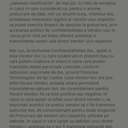
„Salveaza modificarile”, de mai jos. Cu titlu de exceptie,
in cazul in care considerati ca, pentru o anume
prelucrare de date, intr-un anumit scop, interesul dvs.
prevaleaza interesului legitim al Vendor-ului respectiv,
va puteti exercita dreptul de opozitie la prelucrare, prin
accesarea politicii de confidentialitate a Vendor-ului in
cauza (prin click pe linkul aferent acesteia) si
transmiterea cererii sale direct Vendor-ului respectiv.
Mai sus, la sectiunea Confidențialitatea dvs., gasiti si
lista Vendor-ilor cu care colaboram in prezent (sau cu
care putem colabora in viitor) si catre care putem
transmite datele personale colectate, conform
optiunilor exprimate de dvs. privind folosirea
Tehnologiilor de tip Cookie. Lista Vendor-ilor are pre-
bifat fiecare Vendor, aceasta setare permitand
transmiterea optiunii dvs. de consimtamant pentru
fiecare Vendor, fie ca este pozitiva sau negativa. In
cazul in care optati sa bifati unul dintre Vendor-i, va
exprimati acordul ca acestui Vendor sa ii fie transmise
optiunile dvs. de consimtamant pentru toate Scopurile
de Prelucrare ale Vendor-ului respectiv, utilizate pe
website. In cazul in care optati sa debifati unul dintre
Vendor-i, acestuia nu ii vor fi transmise optiunile dvs.