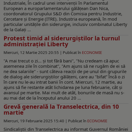
Industriale, în cadrul unei intervenții în Parlamentul
European a europarlamentarului gălățean Dan Nica,
coordonatorul Grupului S&D din Comisia pentru Industrie,
Cercetare și Energie (ITRE). Industria europeană, în mod
particular unitățile din siderurgie, inclusiv combinatul Liberty
de la Galați ...
Protest timid al siderurgiștilor la turnul
administrației Liberty
Miercuri, 12 Martie 2025 20:55 |
Publicat în
ECONOMIE
"A mai trecut o zi... și tot fără bani", "Nu credeam că apuc
asemenea zile în combinat", "Am ajuns să ne rugăm de ei să
ne dea salariile" - sunt câteva reacții de pe unul din grupurile
de dialog ale siderurgiștilor gălățeni, care au "bifat” încă o zi
în care nu le-au intrat banii în cont. Miercuri, 12 martie, au
ajuns să fie restante atât lichidarea pe luna februarie, cât și
avansul pe martie. Mai mult de atât, bonurile de masă nu s-
au mai dat de la începutul anului 20 ...
Grevă generală la Transelectrica, din 10
martie
Miercuri, 19 Februarie 2025 15:40 |
Publicat în
ECONOMIE
Sindicaliștii din Transelectrica au informat Guvernul României