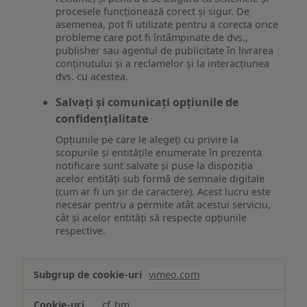
procesele funcționează corect și sigur. De
asemenea, pot fi utilizate pentru a corecta orice
probleme care pot fi întâmpinate de dvs.,
publisher sau agentul de publicitate în livrarea
conținutului și a reclamelor și la interacțiunea
dvs. cu acestea.
Salvați și comunicați opțiunile de
confidențialitate
Opțiunile pe care le alegeți cu privire la
scopurile și entitățile enumerate în prezenta
notificare sunt salvate și puse la dispoziția
acelor entități sub formă de semnale digitale
(cum ar fi un șir de caractere). Acest lucru este
necesar pentru a permite atât acestui serviciu,
cât și acelor entități să respecte opțiunile
respective.
Asigurarea
vimeo.com
funcționalităților
website-
__cf_bm