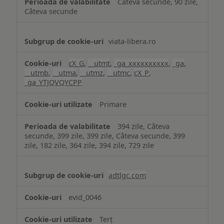
Câteva secunde, 90 zile,
Câteva secunde
viata-libera.ro
cX_G
,
__utmt
,
_ga_xxxxxxxxxx
,
_ga
,
__utmb
,
__utma
,
__utmz
,
__utmc
,
cX_P
,
_ga_YTJQVQYCPP
Primare
394 zile, Câteva
secunde, 399 zile, 399 zile, Câteva secunde, 399
zile, 182 zile, 364 zile, 394 zile, 729 zile
adtlgc.com
evid_0046
Terț