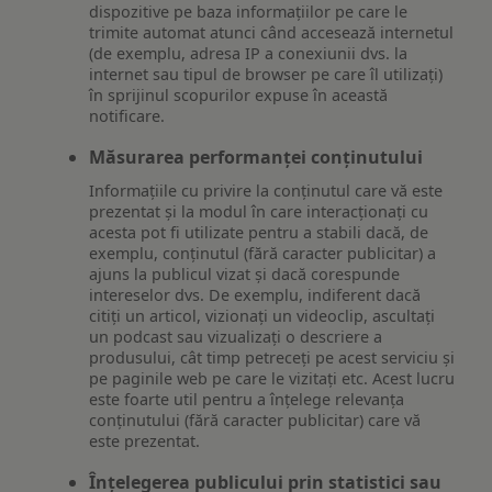
dispozitive pe baza informațiilor pe care le
trimite automat atunci când accesează internetul
(de exemplu, adresa IP a conexiunii dvs. la
internet sau tipul de browser pe care îl utilizați)
în sprijinul scopurilor expuse în această
notificare.
Măsurarea performanței conținutului
Informațiile cu privire la conținutul care vă este
prezentat și la modul în care interacționați cu
acesta pot fi utilizate pentru a stabili dacă, de
exemplu, conținutul (fără caracter publicitar) a
ajuns la publicul vizat și dacă corespunde
intereselor dvs. De exemplu, indiferent dacă
citiți un articol, vizionați un videoclip, ascultați
un podcast sau vizualizați o descriere a
produsului, cât timp petreceți pe acest serviciu și
pe paginile web pe care le vizitați etc. Acest lucru
este foarte util pentru a înțelege relevanța
conținutului (fără caracter publicitar) care vă
este prezentat.
Înțelegerea publicului prin statistici sau