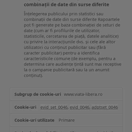
combinații de date din surse diferite
Înțelegerea publicului prin statistici sau
combinații de date din surse diferite Rapoartele
pot fi generate pe baza combinației de seturi de
date (cum ar fi profilurile de utilizator,
statisticile, cercetarea de piață, datele analitice)
cu privire la interacțiunile dvs. și cele ale altor
utilizatori cu conținut publicitar sau (fără
caracter publicitar) pentru a identifica
caracteristicile comune (de exemplu, pentru a
determina care audiențe țintă sunt mai receptive
la o campanie publicitară sau la un anumit
conținut).
Măsurare
www.viata-libera.ro
și
analiză
evid_set_0046
,
evid_0046
,
adptset_0046
Primare