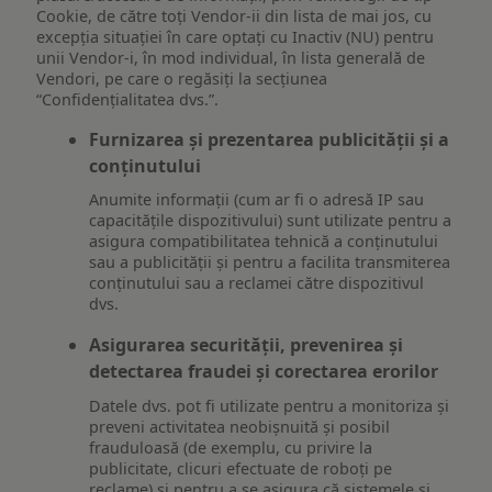
Cookie, de către toți Vendor-ii din lista de mai jos, cu
excepția situației în care optați cu Inactiv (NU) pentru
unii Vendor-i, în mod individual, în lista generală de
Vendori, pe care o regăsiți la secțiunea
“Confidențialitatea dvs.”.
Furnizarea și prezentarea publicității și a
conținutului
Anumite informații (cum ar fi o adresă IP sau
capacitățile dispozitivului) sunt utilizate pentru a
asigura compatibilitatea tehnică a conținutului
sau a publicității și pentru a facilita transmiterea
conținutului sau a reclamei către dispozitivul
dvs.
Asigurarea securității, prevenirea și
detectarea fraudei și corectarea erorilor
Datele dvs. pot fi utilizate pentru a monitoriza și
preveni activitatea neobișnuită și posibil
frauduloasă (de exemplu, cu privire la
publicitate, clicuri efectuate de roboți pe
reclame) și pentru a se asigura că sistemele și