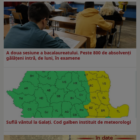
A doua sesiune a bacalaureatului. Peste 800 de absolvenţi
gălăţeni intră, de luni, în examene
Suflă vântul la Galaţi. Cod galben instituit de meteorologi