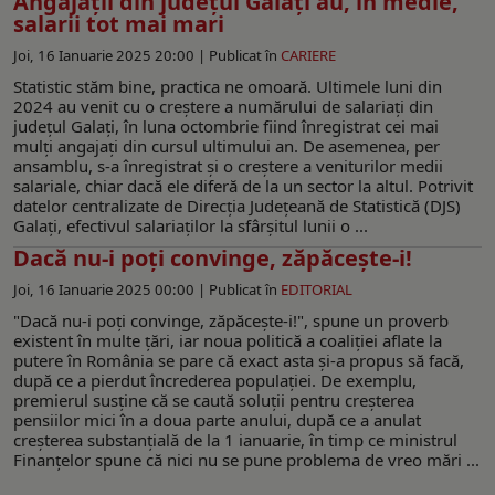
Angajații din județul Galați au, în medie,
salarii tot mai mari
Joi, 16 Ianuarie 2025 20:00 |
Publicat în
CARIERE
Statistic stăm bine, practica ne omoară. Ultimele luni din
2024 au venit cu o creștere a numărului de salariați din
județul Galați, în luna octombrie fiind înregistrat cei mai
mulţi angajaţi din cursul ultimului an. De asemenea, per
ansamblu, s-a înregistrat și o creștere a veniturilor medii
salariale, chiar dacă ele diferă de la un sector la altul. Potrivit
datelor centralizate de Direcția Județeană de Statistică (DJS)
Galați, efectivul salariaților la sfârșitul lunii o ...
Dacă nu-i poţi convinge, zăpăceşte-i!
Joi, 16 Ianuarie 2025 00:00 |
Publicat în
EDITORIAL
"Dacă nu-i poţi convinge, zăpăceşte-i!", spune un proverb
existent în multe ţări, iar noua politică a coaliţiei aflate la
putere în România se pare că exact asta şi-a propus să facă,
după ce a pierdut încrederea populaţiei. De exemplu,
premierul susţine că se caută soluţii pentru creşterea
pensiilor mici în a doua parte anului, după ce a anulat
creşterea substanţială de la 1 ianuarie, în timp ce ministrul
Finanţelor spune că nici nu se pune problema de vreo mări ...