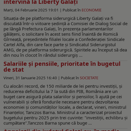
intervină la Liberty Galați
Marți, 04 Februarie 2025 19:01 |
Publicat în
ECONOMIE
Situația de pe platforma siderurgică Liberty Galați va fi
discutată într-o viitoare ședință a Comisiei de Dialog Social de
pe lângă Prefectura Galați, în prezența parlamentarilor
gălățeni, o solicitare în acest sens fiind înaintă de Romică
Gîrneață, președintele filialei locale a Confederației Sindicale
Cartel Alfa, din care face parte și Sindicatul Siderurgistul
AMG, de pe platforma siderurgică. Spiritele au început să dea
din nou în clocot în rândul siderurgiș ...
Salariile și pensiile, prioritate în bugetul
de stat
Vineri, 31 Ianuarie 2025 16:40 |
Publicat în
SOCIETATE
Cu alocări record, de 150 miliarde de lei pentru investiții, și
reducerea deficitului la 7 la sută din PIB, România are un
buget care asigură plata salariilor și pensiilor, îi ajută pe cei
vulnerabili și oferă fondurile necesare pentru dezvoltarea
economiei și comunităților locale, a declarat, vineri, ministrul
Finanțelor, Tanczos Barna. Ministrul a caracterizat proiectul
bugetului pentru 2025 prin trei cuvinte: "investiții, echilibru și
cumpătare".Tanczos Barna spune că buge ...