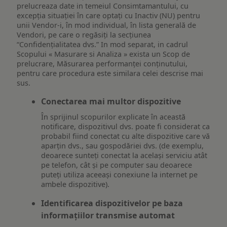
prelucreaza date in temeiul Consimtamantului, cu
excepția situației în care optați cu Inactiv (NU) pentru
unii Vendor-i, în mod individual, în lista generală de
Vendori, pe care o regăsiți la secțiunea
“Confidențialitatea dvs.” In mod separat, in cadrul
Scopului « Masurare si Analiza » exista un Scop de
prelucrare, Măsurarea performanței conținutului,
pentru care procedura este similara celei descrise mai
sus.
Conectarea mai multor dispozitive
În sprijinul scopurilor explicate în această
notificare, dispozitivul dvs. poate fi considerat ca
probabil fiind conectat cu alte dispozitive care vă
aparțin dvs., sau gospodăriei dvs. (de exemplu,
deoarece sunteți conectat la același serviciu atât
pe telefon, cât și pe computer sau deoarece
puteți utiliza aceeași conexiune la internet pe
ambele dispozitive).
Identificarea dispozitivelor pe baza
informațiilor transmise automat