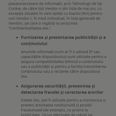
plasare/accesare de informații, prin Tehnologii de tip
Cookie, de către toți Vendor-ii din lista de mai jos, cu
excepția situației în care optați cu Inactiv (NU) pentru
unii Vendor-i, în mod individual, în lista generală de
Vendori, pe care o regăsiți la secțiunea
“Confidențialitatea dvs.”.
Furnizarea și prezentarea publicității și a
conținutului
Anumite informații (cum ar fi o adresă IP sau
capacitățile dispozitivului) sunt utilizate pentru a
asigura compatibilitatea tehnică a conținutului
sau a publicității și pentru a facilita transmiterea
conținutului sau a reclamei către dispozitivul
dvs.
Asigurarea securității, prevenirea și
detectarea fraudei și corectarea erorilor
Datele dvs. pot fi utilizate pentru a monitoriza și
preveni activitatea neobișnuită și posibil
frauduloasă (de exemplu, cu privire la
publicitate, clicuri efectuate de roboți pe