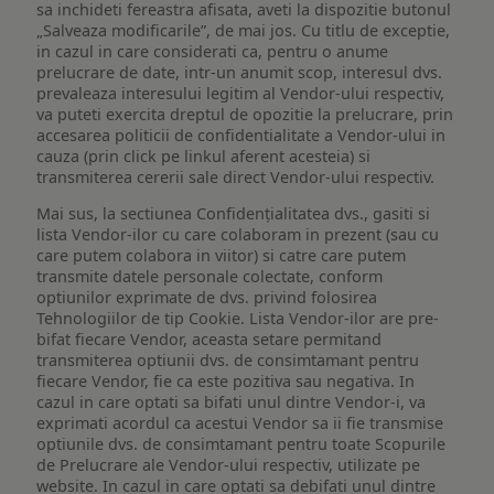
sa inchideti fereastra afisata, aveti la dispozitie butonul
„Salveaza modificarile”, de mai jos. Cu titlu de exceptie,
in cazul in care considerati ca, pentru o anume
prelucrare de date, intr-un anumit scop, interesul dvs.
prevaleaza interesului legitim al Vendor-ului respectiv,
va puteti exercita dreptul de opozitie la prelucrare, prin
accesarea politicii de confidentialitate a Vendor-ului in
cauza (prin click pe linkul aferent acesteia) si
transmiterea cererii sale direct Vendor-ului respectiv.
Mai sus, la sectiunea Confidențialitatea dvs., gasiti si
lista Vendor-ilor cu care colaboram in prezent (sau cu
care putem colabora in viitor) si catre care putem
transmite datele personale colectate, conform
optiunilor exprimate de dvs. privind folosirea
Tehnologiilor de tip Cookie. Lista Vendor-ilor are pre-
bifat fiecare Vendor, aceasta setare permitand
transmiterea optiunii dvs. de consimtamant pentru
fiecare Vendor, fie ca este pozitiva sau negativa. In
cazul in care optati sa bifati unul dintre Vendor-i, va
exprimati acordul ca acestui Vendor sa ii fie transmise
optiunile dvs. de consimtamant pentru toate Scopurile
de Prelucrare ale Vendor-ului respectiv, utilizate pe
website. In cazul in care optati sa debifati unul dintre