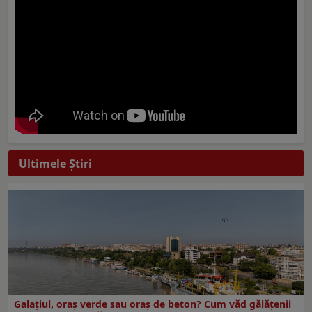
Ultimele Ştiri
Galațiul, oraș verde sau oraș de beton? Cum văd gălățenii