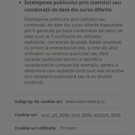
Înțelegerea publicului prin statistici sau
combinații de date din surse diferite
Înțelegerea publicului prin statistici sau
combinații de date din surse diferite Rapoartele
pot fi generate pe baza combinației de seturi de
date (cum ar fi profilurile de utilizator,
statisticile, cercetarea de piață, datele analitice)
cu privire la interacțiunile dvs. și cele ale altor
utilizatori cu conținut publicitar sau (fără
caracter publicitar) pentru a identifica
caracteristicile comune (de exemplu, pentru a
determina care audiențe țintă sunt mai receptive
la o campanie publicitară sau la un anumit
conținut).
Măsurare
www.viata-libera.ro
și
analiză
evid_set_0046
,
evid_0046
,
adptset_0046
Primare