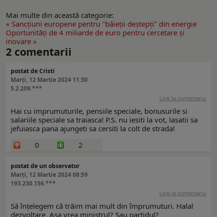
Mai multe din această categorie:
« Sancțiuni europene pentru "băieții deștepți" din energie
Oportunități de 4 miliarde de euro pentru cercetare și
inovare »
2
comentarii
postat de Cristi
Marți, 12 Martie 2024 11:30
5.2.209.***
Link la comentariu
Hai cu imprumuturile, pensiile speciale, bonusurile si
salariile speciale sa traiasca! P.S. nu iesiti la vot, lasatii sa
jefuiasca pana ajungeti sa cersiti la colt de strada!
0
2
postat de un observator
Marți, 12 Martie 2024 08:59
193.230.156.***
Link la comentariu
Să înțelegem că trăim mai mult din împrumuturi. Halal
dezvoltare. Așa vrea ministrul? Sau partidul?