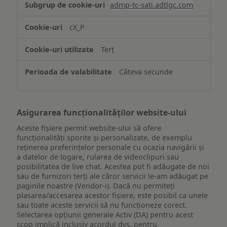
admp-tc-sati.adtlgc.com
și/sau
accesarea
cX_P
informațiilor
de
Terț
pe
un
Câteva secunde
dispozitiv
Asigurarea funcționalităților website-ului
Aceste fișiere permit website-ului să ofere
funcționalități sporite și personalizate, de exemplu
reţinerea preferinţelor personale cu ocazia navigării și
a datelor de logare, rularea de videoclipuri sau
posibilitatea de live chat. Acestea pot fi adăugate de noi
sau de furnizori terți ale căror servicii le-am adăugat pe
paginile noastre (Vendor-i). Dacă nu permiteți
plasarea/accesarea acestor fișiere, este posibil ca unele
sau toate aceste servicii să nu funcționeze corect.
Selectarea opțiunii generale Activ (DA) pentru acest
scop implică inclusiv acordul dvs. pentru