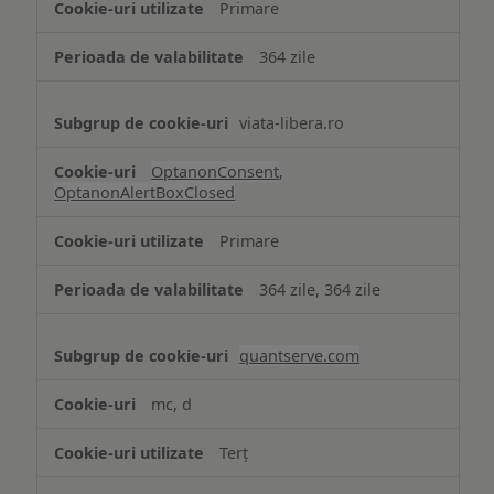
Primare
necesare
364 zile
viata-libera.ro
OptanonConsent
,
OptanonAlertBoxClosed
Primare
364 zile, 364 zile
quantserve.com
mc, d
Terț