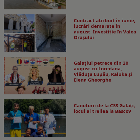
Contract atribuit în iunie,
lucrări demarate în
august. Investiţie în Valea
Oraşului
Galaţiul petrece din 20
august cu Loredana,
Vlăduța Lupău, Raluka și
Elena Gheorghe
Canotorii de la CSS Galați,
locul al treilea la Bascov