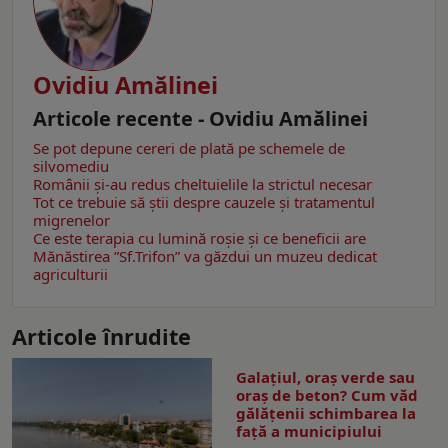
Ovidiu Amălinei
Articole recente - Ovidiu Amălinei
Se pot depune cereri de plată pe schemele de
silvomediu
Românii şi-au redus cheltuielile la strictul necesar
Tot ce trebuie să știi despre cauzele și tratamentul
migrenelor
Ce este terapia cu lumină roșie şi ce beneficii are
Mănăstirea ”Sf.Trifon” va găzdui un muzeu dedicat
agriculturii
Articole înrudite
Galațiul, oraș verde sau
oraș de beton? Cum văd
gălățenii schimbarea la
față a municipiului