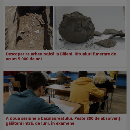
Descoperire arheologică la Băleni. Ritualuri funerare de
acum 5.000 de ani
A doua sesiune a bacalaureatului. Peste 800 de absolvenţi
gălăţeni intră, de luni, în examene