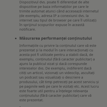
Dispozitivul dvs. poate fi diferențiat de alte
dispozitive pe baza informațiilor pe care le
trimite automat atunci când accesează internetul
(de exemplu, adresa IP a conexiunii dvs. la
internet sau tipul de browser pe care îl utilizați)
în sprijinul scopurilor expuse în această
notificare.
Măsurarea performanței conținutului
Informațiile cu privire la conținutul care vă este
prezentat și la modul în care interacționați cu
acesta pot fi utilizate pentru a stabili dacă, de
exemplu, conținutul (fără caracter publicitar) a
ajuns la publicul vizat și dacă corespunde
intereselor dvs. De exemplu, indiferent dacă
citiți un articol, vizionați un videoclip, ascultați
un podcast sau vizualizați o descriere a
produsului, cât timp petreceți pe acest serviciu și
pe paginile web pe care le vizitați etc. Acest lucru
este foarte util pentru a înțelege relevanța
conținutului (fără caracter publicitar) care vă
este prezentat.