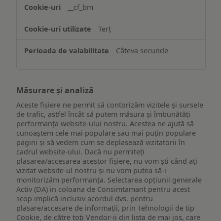
website-
__cf_bm
ului
Terț
Câteva secunde
Măsurare și analiză
Aceste fișiere ne permit să contorizăm vizitele și sursele
de trafic, astfel încât să putem măsura și îmbunătăți
performanța website-ului nostru. Acestea ne ajută să
cunoaștem cele mai populare sau mai puțin populare
pagini și să vedem cum se deplasează vizitatorii în
cadrul website-ului. Dacă nu permiteți
plasarea/accesarea acestor fișiere, nu vom ști când ați
vizitat website-ul nostru și nu vom putea să-i
monitorizăm performanța. Selectarea opțiunii generale
Activ (DA) in coloana de Consimtamant pentru acest
scop implică inclusiv acordul dvs. pentru
plasare/accesare de informații, prin Tehnologii de tip
Cookie, de către toți Vendor-ii din lista de mai jos, care