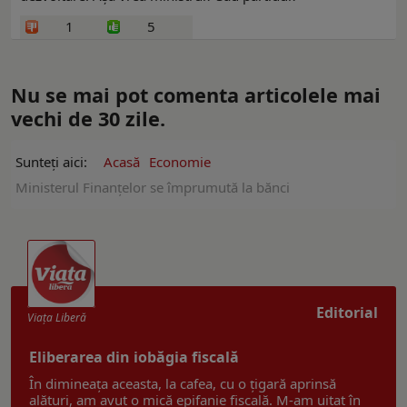
1
5
Nu se mai pot comenta articolele mai
vechi de 30 zile.
Sunteți aici:
Acasă
Economie
Ministerul Finanțelor se împrumută la bănci
Editorial
Viaţa Liberă
Eliberarea din iobăgia fiscală
În dimineața aceasta, la cafea, cu o țigară aprinsă
alături, am avut o mică epifanie fiscală. M-am uitat în