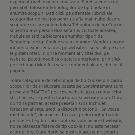
experienta web mai personalizata. Puteti alege sa nu
permiteti folosirea Tehnologiilor de tip Cookie in
anumite scopuri. Dati click pe diferitele rubrici ale
categoriilor de mai jos pentru a afla mai multe despre
scopurile in care putem folosi Tehnologii de tip Cookie
si pentru a va personaliza setarile. Cu toate acestea,
trebuie sa stiti ca blocarea anumitor tipuri de
Tehnologii de tip Cookie sau a anumitor Vendor-i poate
influenta experienta dvs. pe website si serviciile pe care
le putem oferi. In orice moment al vizitei dvs. pe
website, puteti modifica o setare anterioara, prin click
pe sectiunea Modifica setari confidentialitate, din josul
paginii.
Toate categoriile de Tehnologii de tip Cookie din cadrul
Scopurilor de Prelucrare bazate pe Consimtamant sunt
presetate INACTIVE pe acest website (cu exceptia celor
strict necesare pentru functionarea website-ului). Daca
doriti sa pastrati aceste presetari si sa inchideti
fereastra afisata, aveti la dispozitie butonul „Salveaza
modificarile”, de mai jos. In cazul prelucrarilor bazate
pe Interes Legitim care sunt realizate pe acest website,
nu se plaseaza fisiere de tip Cookie si nu este necesar
acordul dvs. Daca doriti sa pastrati aceste presetari si