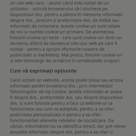
un site web care, - atunci când este vizitat de un
utilizator - solicită browserului să-l stocheze pe
dispozitivul dvs. pentru a păstra în memorie informații
despre dvs., precum și preferințele dvs. de limbă sau
informații de conectare. Aceste cookie-uri sunt setate
de noi și numite cookie-uri primare. De asemenea,
folosim cookie-uri terțe - care sunt cookie-uri dintr-un
domeniu diferit de domeniul site-ului web pe care îl
vizitați - pentru a sprijini eforturile noastre de
publicitate și marketing. Mai precis, folosim cookie-uri
și alte tehnologii de urmărire în următoarele scopuri:
Cum vă exprimați opțiunile
Cand vizitati un website, acesta poate plasa sau accesa
informatii pe/din browserul dvs., prin intermediul
Tehnologiilor de tip Cookie. Aceste informatii ar putea
fi despre dvs., preferintele dvs. sau despre dispozitivul
dvs. si sunt folosite pentru a face ca website-ul sa
functioneze asa cum va asteptati, pentru a va oferi
publicitate personalizata si pentru a va oferi
functionalitati aferente retelelor de socializare. De
obicei, informatiile nu va identifica direct, dar pot retine
anumite informatii despre dvs. pentru a va oferi o