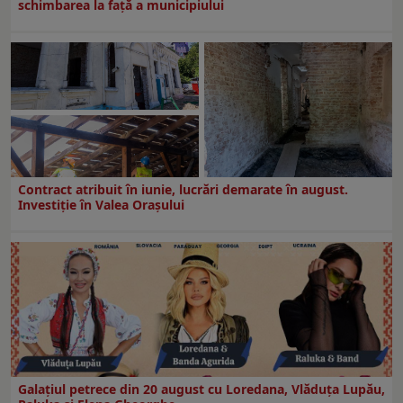
schimbarea la față a municipiului
Contract atribuit în iunie, lucrări demarate în august.
Investiţie în Valea Oraşului
Galaţiul petrece din 20 august cu Loredana, Vlăduța Lupău,