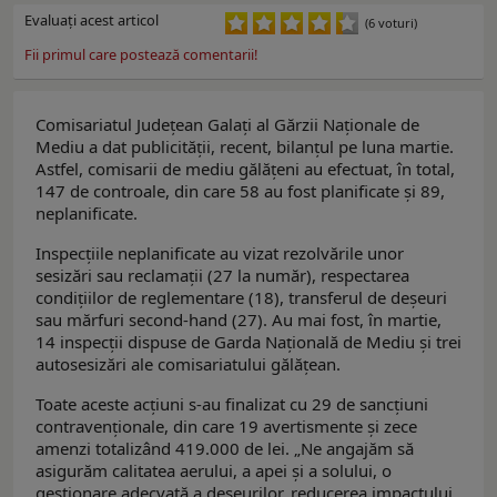
Evaluaţi acest articol
(6 voturi)
Fii primul care postează comentarii!
Comisariatul Județean Galați al Gărzii Naționale de
Mediu a dat publicității, recent, bilanțul pe luna martie.
Astfel, comisarii de mediu gălățeni au efectuat, în total,
147 de controale, din care 58 au fost planificate și 89,
neplanificate.
Inspecțiile neplanificate au vizat rezolvările unor
sesizări sau reclamații (27 la număr), respectarea
condițiilor de reglementare (18), transferul de deșeuri
sau mărfuri second-hand (27). Au mai fost, în martie,
14 inspecții dispuse de Garda Națională de Mediu și trei
autosesizări ale comisariatului gălățean.
Toate aceste acțiuni s-au finalizat cu 29 de sancțiuni
contravenționale, din care 19 avertismente și zece
amenzi totalizând 419.000 de lei. „Ne angajăm să
asigurăm calitatea aerului, a apei și a solului, o
gestionare adecvată a deșeurilor, reducerea impactului