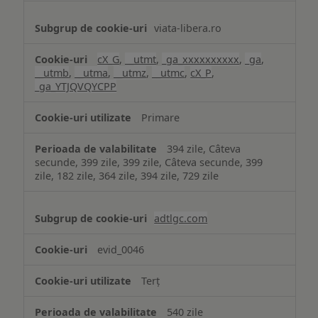
viata-libera.ro
cX_G
,
__utmt
,
_ga_xxxxxxxxxx
,
_ga
,
__utmb
,
__utma
,
__utmz
,
__utmc
,
cX_P
,
_ga_YTJQVQYCPP
Primare
394 zile, Câteva
secunde, 399 zile, 399 zile, Câteva secunde, 399
zile, 182 zile, 364 zile, 394 zile, 729 zile
adtlgc.com
evid_0046
Terț
540 zile