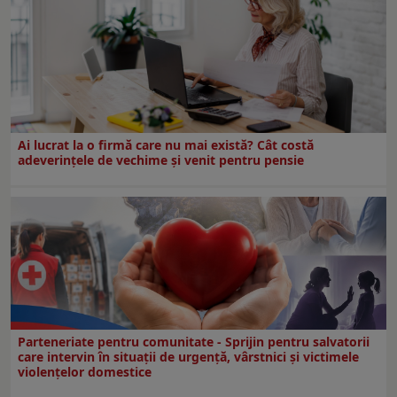
Ai lucrat la o firmă care nu mai există? Cât costă
adeverințele de vechime și venit pentru pensie
Parteneriate pentru comunitate - Sprijin pentru salvatorii
care intervin în situații de urgență, vârstnici și victimele
violențelor domestice