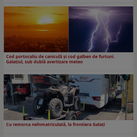
Cod portocaliu de caniculă și cod galben de furtuni.
Galațiul, sub dublă avertizare meteo
Cu remorca neînmatriculată, la frontiera Galați