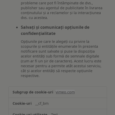
probleme care pot fi întâmpinate de dvs.,
publisher sau agentul de publicitate în livrarea
conținutului și a reclamelor și la interacțiunea
dvs. cu acestea.
Salvați și comunicați opțiunile de
confidențialitate
Opțiunile pe care le alegeți cu privire la
scopurile și entitățile enumerate în prezenta
notificare sunt salvate și puse la dispoziția
acelor entități sub formă de semnale digitale
(cum ar fi un șir de caractere). Acest lucru este
necesar pentru a permite atât acestui serviciu,
cât și acelor entități să respecte opțiunile
respective.
Asigurarea
vimeo.com
funcționalităților
website-
__cf_bm
ului
Terț