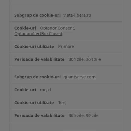
viata-libera.ro
OptanonConsent
,
OptanonAlertBoxClosed
Primare
364 zile, 364 zile
quantserve.com
mc, d
Terț
365 zile, 90 zile