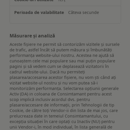
Câteva secunde
Măsurare și analiză
Aceste fișiere ne permit să contorizăm vizitele și sursele
de trafic, astfel încât să putem măsura și îmbunătăți
performanța website-ului nostru. Acestea ne ajută să
cunoaștem cele mai populare sau mai puțin populare
pagini și să vedem cum se deplasează vizitatorii în
cadrul website-ului. Dacă nu permiteți
plasarea/accesarea acestor fișiere, nu vom ști când ați
vizitat website-ul nostru și nu vom putea să-i
monitorizăm performanța. Selectarea opțiunii generale
Activ (DA) in coloana de Consimtamant pentru acest
scop implică inclusiv acordul dvs. pentru
plasare/accesare de informații, prin Tehnologii de tip
Cookie, de către toți Vendor-ii din lista de mai jos, care
prelucreaza date in temeiul Consimtamantului, cu
excepția situației în care optați cu Inactiv (NU) pentru
unii Vendor-i, în mod individual, în lista generală de