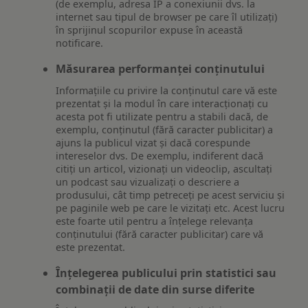
(de exemplu, adresa IP a conexiunii dvs. la
internet sau tipul de browser pe care îl utilizați)
în sprijinul scopurilor expuse în această
notificare.
Măsurarea performanței conținutului
Informațiile cu privire la conținutul care vă este
prezentat și la modul în care interacționați cu
acesta pot fi utilizate pentru a stabili dacă, de
exemplu, conținutul (fără caracter publicitar) a
ajuns la publicul vizat și dacă corespunde
intereselor dvs. De exemplu, indiferent dacă
citiți un articol, vizionați un videoclip, ascultați
un podcast sau vizualizați o descriere a
produsului, cât timp petreceți pe acest serviciu și
pe paginile web pe care le vizitați etc. Acest lucru
este foarte util pentru a înțelege relevanța
conținutului (fără caracter publicitar) care vă
este prezentat.
Înțelegerea publicului prin statistici sau
combinații de date din surse diferite