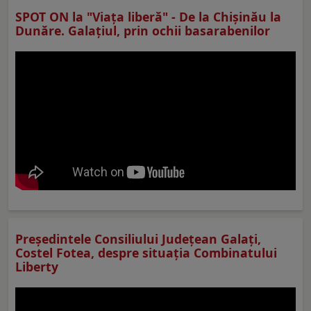
SPOT ON la "Viaţa liberă" - De la Chișinău la
Dunăre. Galațiul, prin ochii basarabenilor
Preşedintele Consiliului Judeţean Galaţi,
Costel Fotea, despre situaţia Combinatului
Liberty