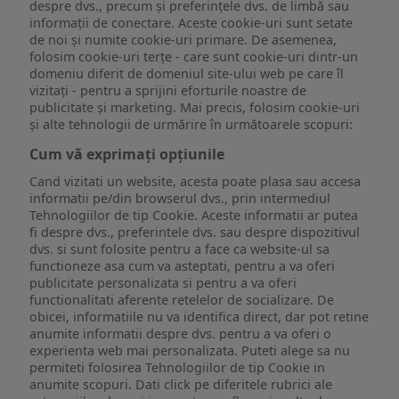
despre dvs., precum și preferințele dvs. de limbă sau
informații de conectare. Aceste cookie-uri sunt setate
de noi și numite cookie-uri primare. De asemenea,
folosim cookie-uri terțe - care sunt cookie-uri dintr-un
domeniu diferit de domeniul site-ului web pe care îl
vizitați - pentru a sprijini eforturile noastre de
publicitate și marketing. Mai precis, folosim cookie-uri
și alte tehnologii de urmărire în următoarele scopuri:
Cum vă exprimați opțiunile
Cand vizitati un website, acesta poate plasa sau accesa
informatii pe/din browserul dvs., prin intermediul
Tehnologiilor de tip Cookie. Aceste informatii ar putea
fi despre dvs., preferintele dvs. sau despre dispozitivul
dvs. si sunt folosite pentru a face ca website-ul sa
functioneze asa cum va asteptati, pentru a va oferi
publicitate personalizata si pentru a va oferi
functionalitati aferente retelelor de socializare. De
obicei, informatiile nu va identifica direct, dar pot retine
anumite informatii despre dvs. pentru a va oferi o
experienta web mai personalizata. Puteti alege sa nu
permiteti folosirea Tehnologiilor de tip Cookie in
anumite scopuri. Dati click pe diferitele rubrici ale