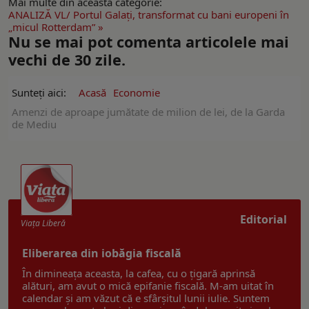
Mai multe din această categorie:
ANALIZĂ VL/ Portul Galaţi, transformat cu bani europeni în
„micul Rotterdam” »
Nu se mai pot comenta articolele mai
vechi de 30 zile.
Sunteți aici:
Acasă
Economie
Amenzi de aproape jumătate de milion de lei, de la Garda
de Mediu
Editorial
Viaţa Liberă
Eliberarea din iobăgia fiscală
În dimineața aceasta, la cafea, cu o țigară aprinsă
alături, am avut o mică epifanie fiscală. M-am uitat în
calendar și am văzut că e sfârșitul lunii iulie. Suntem