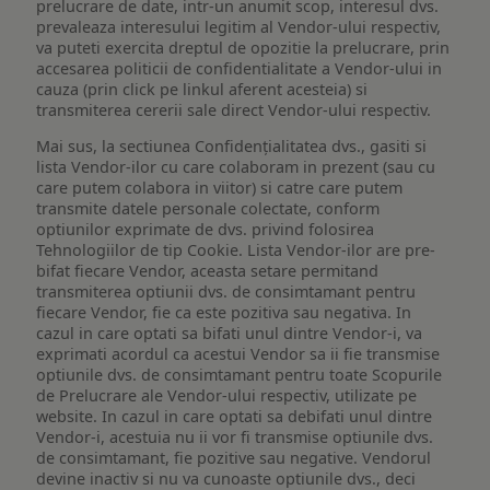
prelucrare de date, intr-un anumit scop, interesul dvs.
prevaleaza interesului legitim al Vendor-ului respectiv,
va puteti exercita dreptul de opozitie la prelucrare, prin
accesarea politicii de confidentialitate a Vendor-ului in
cauza (prin click pe linkul aferent acesteia) si
transmiterea cererii sale direct Vendor-ului respectiv.
Mai sus, la sectiunea Confidențialitatea dvs., gasiti si
lista Vendor-ilor cu care colaboram in prezent (sau cu
care putem colabora in viitor) si catre care putem
transmite datele personale colectate, conform
optiunilor exprimate de dvs. privind folosirea
Tehnologiilor de tip Cookie. Lista Vendor-ilor are pre-
bifat fiecare Vendor, aceasta setare permitand
transmiterea optiunii dvs. de consimtamant pentru
fiecare Vendor, fie ca este pozitiva sau negativa. In
cazul in care optati sa bifati unul dintre Vendor-i, va
exprimati acordul ca acestui Vendor sa ii fie transmise
optiunile dvs. de consimtamant pentru toate Scopurile
de Prelucrare ale Vendor-ului respectiv, utilizate pe
website. In cazul in care optati sa debifati unul dintre
Vendor-i, acestuia nu ii vor fi transmise optiunile dvs.
de consimtamant, fie pozitive sau negative. Vendorul
devine inactiv si nu va cunoaste optiunile dvs., deci