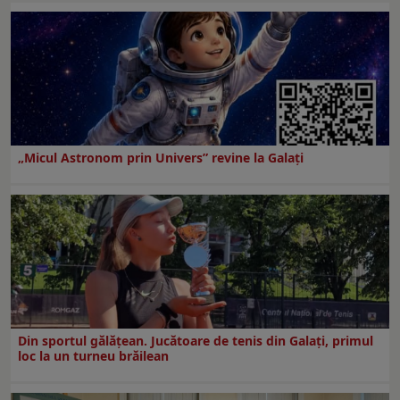
„Micul Astronom prin Univers” revine la Galați
Din sportul gălățean. Jucătoare de tenis din Galați, primul
loc la un turneu brăilean