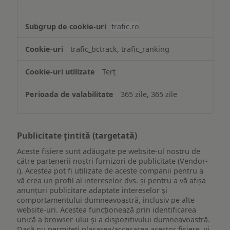
trafic.ro
trafic_bctrack, trafic_ranking
Terț
365 zile, 365 zile
Publicitate țintită (targetată)
Aceste fișiere sunt adăugate pe website-ul nostru de
către partenerii noștri furnizori de publicitate (Vendor-
i). Acestea pot fi utilizate de aceste companii pentru a
vă crea un profil al intereselor dvs. și pentru a vă afișa
anunțuri publicitare adaptate intereselor și
comportamentului dumneavoastră, inclusiv pe alte
website-uri. Acestea funcționează prin identificarea
unică a browser-ului și a dispozitivului dumneavoastră.
Dacă nu permiteți plasarea/accesarea acestor fișiere, vi