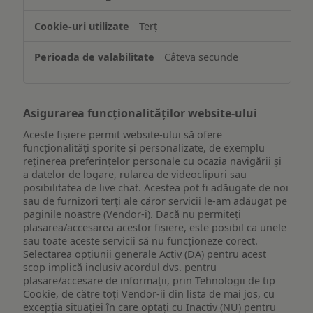
informațiilor
de
Terț
pe
un
Câteva secunde
dispozitiv
Asigurarea funcționalităților website-ului
Aceste fișiere permit website-ului să ofere
funcționalități sporite și personalizate, de exemplu
reţinerea preferinţelor personale cu ocazia navigării și
a datelor de logare, rularea de videoclipuri sau
posibilitatea de live chat. Acestea pot fi adăugate de noi
sau de furnizori terți ale căror servicii le-am adăugat pe
paginile noastre (Vendor-i). Dacă nu permiteți
plasarea/accesarea acestor fișiere, este posibil ca unele
sau toate aceste servicii să nu funcționeze corect.
Selectarea opțiunii generale Activ (DA) pentru acest
scop implică inclusiv acordul dvs. pentru
plasare/accesare de informații, prin Tehnologii de tip
Cookie, de către toți Vendor-ii din lista de mai jos, cu
excepția situației în care optați cu Inactiv (NU) pentru