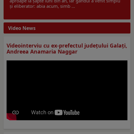
aproape la șapte luni din an, iar gândul a venit simplu
și eliberator: abia acum, simb ...
Video News
Videointerviu cu ex-prefectul judeţului Galaţi,
Andreea Anamaria Naggar