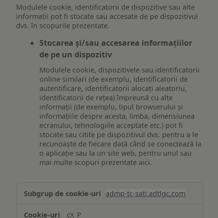
Modulele cookie, identificatorii de dispozitive sau alte
informații pot fi stocate sau accesate de pe dispozitivul
dvs. în scopurile prezentate.
Stocarea și/sau accesarea informațiilor
de pe un dispozitiv
Modulele cookie, dispozitivele sau identificatorii
online similari (de exemplu, identificatorii de
autentificare, identificatorii alocați aleatoriu,
identificatorii de rețea) împreună cu alte
informații (de exemplu, tipul browserului și
informațiile despre acesta, limba, dimensiunea
ecranului, tehnologiile acceptate etc.) pot fi
stocate sau citite pe dispozitivul dvs. pentru a le
recunoaște de fiecare dată când se conectează la
o aplicație sau la un site web, pentru unul sau
mai multe scopuri prezentate aici.
Stocarea
admp-tc-sati.adtlgc.com
și/sau
accesarea
cX_P