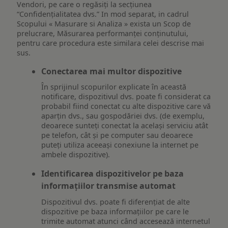
Vendori, pe care o regăsiți la secțiunea
“Confidențialitatea dvs.” In mod separat, in cadrul
Scopului « Masurare si Analiza » exista un Scop de
prelucrare, Măsurarea performanței conținutului,
pentru care procedura este similara celei descrise mai
sus.
Conectarea mai multor dispozitive
În sprijinul scopurilor explicate în această
notificare, dispozitivul dvs. poate fi considerat ca
probabil fiind conectat cu alte dispozitive care vă
aparțin dvs., sau gospodăriei dvs. (de exemplu,
deoarece sunteți conectat la același serviciu atât
pe telefon, cât și pe computer sau deoarece
puteți utiliza aceeași conexiune la internet pe
ambele dispozitive).
Identificarea dispozitivelor pe baza
informațiilor transmise automat
Dispozitivul dvs. poate fi diferențiat de alte
dispozitive pe baza informațiilor pe care le
trimite automat atunci când accesează internetul