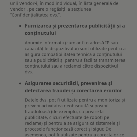
unii Vendor-i, în mod individual, în lista generală de
Vendori, pe care o regăsiți la secțiunea
“Confidențialitatea dvs.”.
Furnizarea și prezentarea publicității și a
conținutului
Anumite informații (cum ar fi o adresă IP sau
capacitățile dispozitivului) sunt utilizate pentru a
asigura compatibilitatea tehnică a conținutului
sau a publicității și pentru a facilita transmiterea
conținutului sau a reclamei către dispozitivul
dvs.
Asigurarea securității, prevenirea și
detectarea fraudei și corectarea erorilor
Datele dvs. pot fi utilizate pentru a monitoriza și
preveni activitatea neobișnuită și posibil
frauduloasă (de exemplu, cu privire la
publicitate, clicuri efectuate de roboți pe
reclame) și pentru a se asigura că sistemele și
procesele funcționează corect și sigur. De
asemenea, pot fi utilizate pentru a corecta orice