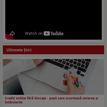
Ultimele Ştiri
Credit online fără blocaje - pașii care scurtează cererea și
întârzierile