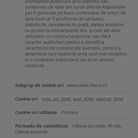
Înțelegerea publicului prin statistici sau
combinații de date din surse diferite Rapoartele
pot fi generate pe baza combinației de seturi de
date (cum ar fi profilurile de utilizator,
statisticile, cercetarea de piață, datele analitice)
cu privire la interacțiunile dvs. și cele ale altor
utilizatori cu conținut publicitar sau (fără
caracter publicitar) pentru a identifica
caracteristicile comune (de exemplu, pentru a
determina care audiențe țintă sunt mai receptive
la o campanie publicitară sau la un anumit
conținut).
Măsurare
www.viata-libera.ro
și
analiză
evid_set_0046
,
evid_0046
,
adptset_0046
Primare
Câteva secunde, 90 zile,
Câteva secunde