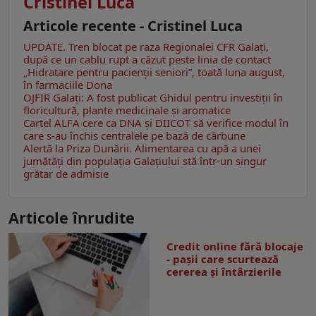
Cristinel Luca
Articole recente - Cristinel Luca
UPDATE. Tren blocat pe raza Regionalei CFR Galați,
după ce un cablu rupt a căzut peste linia de contact
„Hidratare pentru pacienții seniori”, toată luna august,
în farmaciile Dona
OJFIR Galați: A fost publicat Ghidul pentru investiții în
floricultură, plante medicinale și aromatice
Cartel ALFA cere ca DNA și DIICOT să verifice modul în
care s-au închis centralele pe bază de cărbune
Alertă la Priza Dunării. Alimentarea cu apă a unei
jumătăţi din populaţia Galațiului stă într-un singur
grătar de admisie
Articole înrudite
Credit online fără blocaje
- pașii care scurtează
cererea și întârzierile