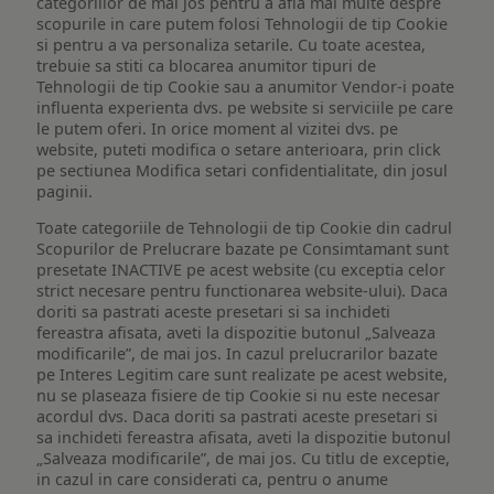
categoriilor de mai jos pentru a afla mai multe despre
scopurile in care putem folosi Tehnologii de tip Cookie
si pentru a va personaliza setarile. Cu toate acestea,
trebuie sa stiti ca blocarea anumitor tipuri de
Tehnologii de tip Cookie sau a anumitor Vendor-i poate
influenta experienta dvs. pe website si serviciile pe care
le putem oferi. In orice moment al vizitei dvs. pe
website, puteti modifica o setare anterioara, prin click
pe sectiunea Modifica setari confidentialitate, din josul
paginii.
Toate categoriile de Tehnologii de tip Cookie din cadrul
Scopurilor de Prelucrare bazate pe Consimtamant sunt
presetate INACTIVE pe acest website (cu exceptia celor
strict necesare pentru functionarea website-ului). Daca
doriti sa pastrati aceste presetari si sa inchideti
fereastra afisata, aveti la dispozitie butonul „Salveaza
modificarile”, de mai jos. In cazul prelucrarilor bazate
pe Interes Legitim care sunt realizate pe acest website,
nu se plaseaza fisiere de tip Cookie si nu este necesar
acordul dvs. Daca doriti sa pastrati aceste presetari si
sa inchideti fereastra afisata, aveti la dispozitie butonul
„Salveaza modificarile”, de mai jos. Cu titlu de exceptie,
in cazul in care considerati ca, pentru o anume