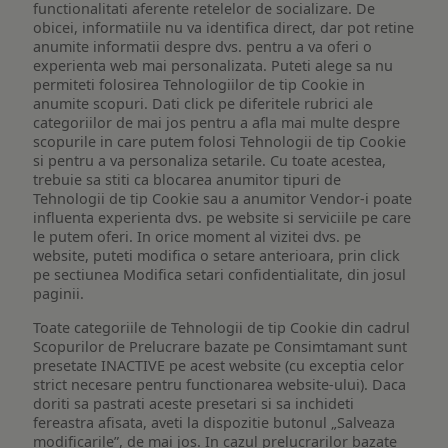
functionalitati aferente retelelor de socializare. De
obicei, informatiile nu va identifica direct, dar pot retine
anumite informatii despre dvs. pentru a va oferi o
experienta web mai personalizata. Puteti alege sa nu
permiteti folosirea Tehnologiilor de tip Cookie in
anumite scopuri. Dati click pe diferitele rubrici ale
categoriilor de mai jos pentru a afla mai multe despre
scopurile in care putem folosi Tehnologii de tip Cookie
si pentru a va personaliza setarile. Cu toate acestea,
trebuie sa stiti ca blocarea anumitor tipuri de
Tehnologii de tip Cookie sau a anumitor Vendor-i poate
influenta experienta dvs. pe website si serviciile pe care
le putem oferi. In orice moment al vizitei dvs. pe
website, puteti modifica o setare anterioara, prin click
pe sectiunea Modifica setari confidentialitate, din josul
paginii.
Toate categoriile de Tehnologii de tip Cookie din cadrul
Scopurilor de Prelucrare bazate pe Consimtamant sunt
presetate INACTIVE pe acest website (cu exceptia celor
strict necesare pentru functionarea website-ului). Daca
doriti sa pastrati aceste presetari si sa inchideti
fereastra afisata, aveti la dispozitie butonul „Salveaza
modificarile”, de mai jos. In cazul prelucrarilor bazate