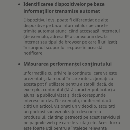
Identificarea dispozitivelor pe baza
informațiilor transmise automat
Dispozitivul dvs. poate fi diferențiat de alte
dispozitive pe baza informațiilor pe care le
trimite automat atunci când accesează internetul
(de exemplu, adresa IP a conexiunii dvs. la
internet sau tipul de browser pe care îl utilizați)
în sprijinul scopurilor expuse în această
notificare.
Măsurarea performanței conținutului
Informațiile cu privire la conținutul care vă este
prezentat și la modul în care interacționați cu
acesta pot fi utilizate pentru a stabili dacă, de
exemplu, conținutul (fără caracter publicitar) a
ajuns la publicul vizat și dacă corespunde
intereselor dvs. De exemplu, indiferent dacă
citiți un articol, vizionați un videoclip, ascultați
un podcast sau vizualizați o descriere a
produsului, cât timp petreceți pe acest serviciu și
pe paginile web pe care le vizitați etc. Acest lucru
este foarte util pentru a înțelege relevanța