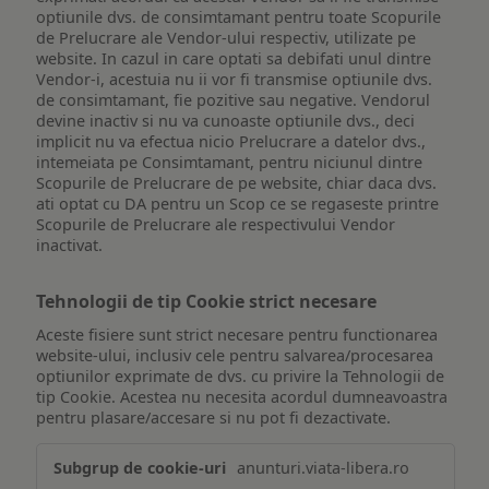
optiunile dvs. de consimtamant pentru toate Scopurile
de Prelucrare ale Vendor-ului respectiv, utilizate pe
website. In cazul in care optati sa debifati unul dintre
Vendor-i, acestuia nu ii vor fi transmise optiunile dvs.
de consimtamant, fie pozitive sau negative. Vendorul
devine inactiv si nu va cunoaste optiunile dvs., deci
implicit nu va efectua nicio Prelucrare a datelor dvs.,
intemeiata pe Consimtamant, pentru niciunul dintre
Scopurile de Prelucrare de pe website, chiar daca dvs.
ati optat cu DA pentru un Scop ce se regaseste printre
Scopurile de Prelucrare ale respectivului Vendor
inactivat.
Tehnologii de tip Cookie strict necesare
Aceste fisiere sunt strict necesare pentru functionarea
website-ului, inclusiv cele pentru salvarea/procesarea
optiunilor exprimate de dvs. cu privire la Tehnologii de
tip Cookie. Acestea nu necesita acordul dumneavoastra
pentru plasare/accesare si nu pot fi dezactivate.
Tehnologii
anunturi.viata-libera.ro
de