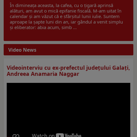
În dimineața aceasta, la cafea, cu o țigară aprinsă
alături, am avut o mică epifanie fiscală. M-am uitat în
calendar și am văzut că e sfârșitul lunii iulie. Suntem
aproape la șapte luni din an, iar gândul a venit simplu
și eliberator: abia acum, simb ...
Video News
Videointerviu cu ex-prefectul judeţului Galaţi,
Andreea Anamaria Naggar