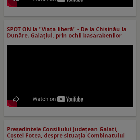
SPOT ON la "Viaţa liberă" - De la Chișinău la
Dunăre. Galațiul, prin ochii basarabenilor
Preşedintele Consiliului Judeţean Galaţi,
Costel Fotea, despre situaţia Combinatului