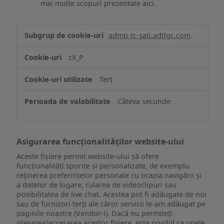
mai multe scopuri prezentate aici.
Stocarea
admp-tc-sati.adtlgc.com
și/sau
accesarea
cX_P
informațiilor
de
Terț
pe
un
Câteva secunde
dispozitiv
Asigurarea funcționalităților website-ului
Aceste fișiere permit website-ului să ofere
funcționalități sporite și personalizate, de exemplu
reţinerea preferinţelor personale cu ocazia navigării și
a datelor de logare, rularea de videoclipuri sau
posibilitatea de live chat. Acestea pot fi adăugate de noi
sau de furnizori terți ale căror servicii le-am adăugat pe
paginile noastre (Vendor-i). Dacă nu permiteți
plasarea/accesarea acestor fișiere, este posibil ca unele