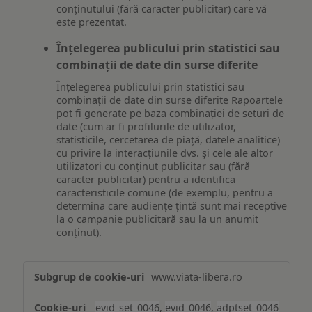
conținutului (fără caracter publicitar) care vă
este prezentat.
Înțelegerea publicului prin statistici sau
combinații de date din surse diferite
Înțelegerea publicului prin statistici sau
combinații de date din surse diferite Rapoartele
pot fi generate pe baza combinației de seturi de
date (cum ar fi profilurile de utilizator,
statisticile, cercetarea de piață, datele analitice)
cu privire la interacțiunile dvs. și cele ale altor
utilizatori cu conținut publicitar sau (fără
caracter publicitar) pentru a identifica
caracteristicile comune (de exemplu, pentru a
determina care audiențe țintă sunt mai receptive
la o campanie publicitară sau la un anumit
conținut).
Măsurare
www.viata-libera.ro
și
analiză
evid_set_0046
,
evid_0046
,
adptset_0046