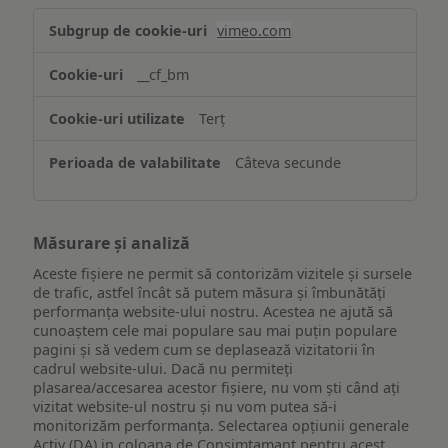
Asigurarea
vimeo.com
funcționalităților
website-
__cf_bm
ului
Terț
Câteva secunde
Măsurare și analiză
Aceste fișiere ne permit să contorizăm vizitele și sursele
de trafic, astfel încât să putem măsura și îmbunătăți
performanța website-ului nostru. Acestea ne ajută să
cunoaștem cele mai populare sau mai puțin populare
pagini și să vedem cum se deplasează vizitatorii în
cadrul website-ului. Dacă nu permiteți
plasarea/accesarea acestor fișiere, nu vom ști când ați
vizitat website-ul nostru și nu vom putea să-i
monitorizăm performanța. Selectarea opțiunii generale
Activ (DA) in coloana de Consimtamant pentru acest