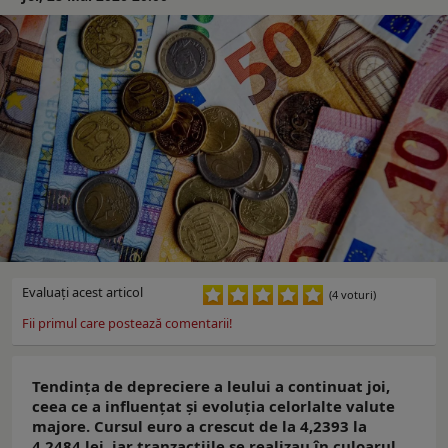
Evaluaţi acest articol
(4 voturi)
Fii primul care postează comentarii!
Tendința de depreciere a leului a continuat joi,
ceea ce a influențat și evoluția celorlalte valute
majore. Cursul euro a crescut de la 4,2393 la
4,2484 lei, iar tranzacțiile se realizau în culoarul