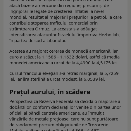
atacă bazele americane din regiune, precum și de
îngrijorările legate de creșterea inflației la nivel
mondial, rezultat al majorării prețurilor la petrol, la care
contribuie stoparea traficului comercial prin
strâmtoarea Ormuz. La aceasta s-a adăugat
intensificarea atacurilor Israelului împotriva Hezbollah,
în partea de sud a Libanului.
Acestea au majorat cererea de monedă americană, iar
euro a scăzut la 1,1586 - 1,1632 dolari, astfel că media
monedei americane a urcat de la 4,4990 la 4,5175 lei.
Cursul francului elvețian s-a retras marginal, la 5,7259
lei, iar lira sterlină a urcat modest, la 6,0539 lei.
Prețul aurului, în scădere
Perspectiva ca Rezerva Federală să decidă o majorare a
dobânzilor, conform declarațiilor venite din partea unor
oficiali ai băncii centrale americane, au înmulțit
vânzările de metale prețioase, care nu sunt purtătoare
de randament precum obligațiunile de Trezorerie.
Metalul galben a coborât joi la 4.366 - 4.467