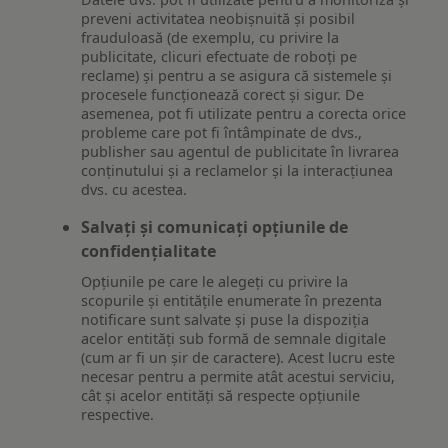
preveni activitatea neobișnuită și posibil
frauduloasă (de exemplu, cu privire la
publicitate, clicuri efectuate de roboți pe
reclame) și pentru a se asigura că sistemele și
procesele funcționează corect și sigur. De
asemenea, pot fi utilizate pentru a corecta orice
probleme care pot fi întâmpinate de dvs.,
publisher sau agentul de publicitate în livrarea
conținutului și a reclamelor și la interacțiunea
dvs. cu acestea.
Salvați și comunicați opțiunile de
confidențialitate
Opțiunile pe care le alegeți cu privire la
scopurile și entitățile enumerate în prezenta
notificare sunt salvate și puse la dispoziția
acelor entități sub formă de semnale digitale
(cum ar fi un șir de caractere). Acest lucru este
necesar pentru a permite atât acestui serviciu,
cât și acelor entități să respecte opțiunile
respective.