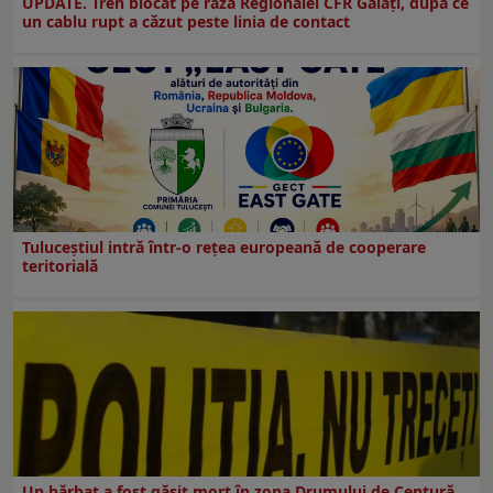
UPDATE. Tren blocat pe raza Regionalei CFR Galați, după ce
un cablu rupt a căzut peste linia de contact
Tuluceștiul intră într-o rețea europeană de cooperare
teritorială
Un bărbat a fost găsit mort în zona Drumului de Centură