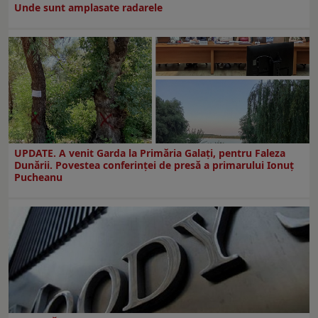
Unde sunt amplasate radarele
UPDATE. A venit Garda la Primăria Galaţi, pentru Faleza
Dunării. Povestea conferinţei de presă a primarului Ionuţ
Pucheanu