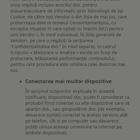
scop implică inclusiv acordul dvs. pentru
plasare/accesare de informații, prin Tehnologii de tip
Cookie, de către toți Vendor-ii din lista de mai jos, care
prelucreaza date in temeiul Consimtamantului, cu
excepția situației în care optați cu Inactiv (NU) pentru
unii Vendor-i, în mod individual, în lista generală de
Vendori, pe care o regăsiți la secțiunea
“Confidențialitatea dvs.” In mod separat, in cadrul
Scopului « Masurare si Analiza » exista un Scop de
prelucrare, Măsurarea performanței conținutului,
pentru care procedura este similara celei descrise mai
sus.
Conectarea mai multor dispozitive
În sprijinul scopurilor explicate în această
notificare, dispozitivul dvs. poate fi considerat ca
probabil fiind conectat cu alte dispozitive care vă
aparțin dvs., sau gospodăriei dvs. (de exemplu,
deoarece sunteți conectat la același serviciu atât
pe telefon, cât și pe computer sau deoarece
puteți utiliza aceeași conexiune la internet pe
ambele dispozitive).