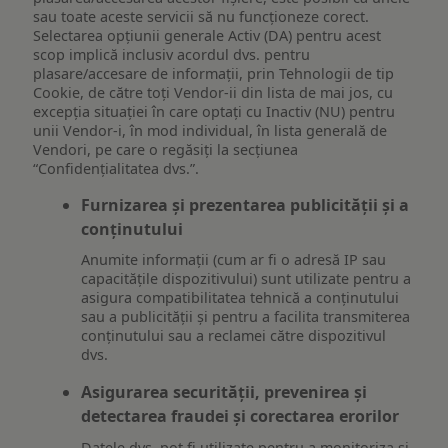
sau toate aceste servicii să nu funcționeze corect.
Selectarea opțiunii generale Activ (DA) pentru acest
scop implică inclusiv acordul dvs. pentru
plasare/accesare de informații, prin Tehnologii de tip
Cookie, de către toți Vendor-ii din lista de mai jos, cu
excepția situației în care optați cu Inactiv (NU) pentru
unii Vendor-i, în mod individual, în lista generală de
Vendori, pe care o regăsiți la secțiunea
“Confidențialitatea dvs.”.
Furnizarea și prezentarea publicității și a
conținutului
Anumite informații (cum ar fi o adresă IP sau
capacitățile dispozitivului) sunt utilizate pentru a
asigura compatibilitatea tehnică a conținutului
sau a publicității și pentru a facilita transmiterea
conținutului sau a reclamei către dispozitivul
dvs.
Asigurarea securității, prevenirea și
detectarea fraudei și corectarea erorilor
Datele dvs. pot fi utilizate pentru a monitoriza și