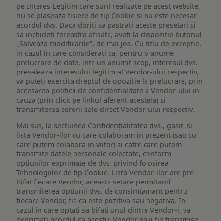
pe Interes Legitim care sunt realizate pe acest website,
nu se plaseaza fisiere de tip Cookie si nu este necesar
acordul dvs. Daca doriti sa pastrati aceste presetari si
sa inchideti fereastra afisata, aveti la dispozitie butonul
„Salveaza modificarile”, de mai jos. Cu titlu de exceptie,
in cazul in care considerati ca, pentru o anume
prelucrare de date, intr-un anumit scop, interesul dvs.
prevaleaza interesului legitim al Vendor-ului respectiv,
va puteti exercita dreptul de opozitie la prelucrare, prin
accesarea politicii de confidentialitate a Vendor-ului in
cauza (prin click pe linkul aferent acesteia) si
transmiterea cererii sale direct Vendor-ului respectiv.
Mai sus, la sectiunea Confidențialitatea dvs., gasiti si
lista Vendor-ilor cu care colaboram in prezent (sau cu
care putem colabora in viitor) si catre care putem
transmite datele personale colectate, conform
optiunilor exprimate de dvs. privind folosirea
Tehnologiilor de tip Cookie. Lista Vendor-ilor are pre-
bifat fiecare Vendor, aceasta setare permitand
transmiterea optiunii dvs. de consimtamant pentru
fiecare Vendor, fie ca este pozitiva sau negativa. In
cazul in care optati sa bifati unul dintre Vendor-i, va
exprimati acordul ca acestui Vendor sa ii fie transmise