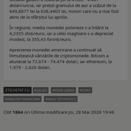
dolari/uncie, iar prețul gramului de aur a scăzut de la
649,8877 lei la 638,4403 lei, minim care nu a mai fost
atins de la sfârșitul lui aprilie.
În regiune, media monedei poloneze s-a întărit la
4,2355 zloți/euro, iar a celei maghiare s-a depreciat
modest, la 355,43 forinți/euro.
Aprecierea monedei americane a continuat să
înmulțească vânzările de criptomonede. Bitcoin a
alunecat la 72.674 - 74.474 dolari, iar ethereum, la
1.979 - 2.026 dolari.
ETICHETAT CU
GALATI
VIATA LIBERA
EURO
ANALIZA FINANCIARA
RADU GEORGESCU
Citit
1864
ori
Ultima modificare Joi, 28 Mai 2026 19:46