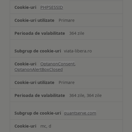
tip
PHPSESSID
Cookie
strict
Primare
necesare
364 zile
viata-libera.ro
OptanonConsent
,
OptanonAlertBoxClosed
Primare
364 zile, 364 zile
quantserve.com
mc, d