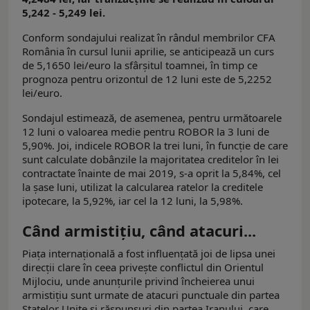
5,242 - 5,249 lei.
Conform sondajului realizat în rândul membrilor CFA
România în cursul lunii aprilie, se anticipează un curs
de 5,1650 lei/euro la sfârșitul toamnei, în timp ce
prognoza pentru orizontul de 12 luni este de 5,2252
lei/euro.
Sondajul estimează, de asemenea, pentru următoarele
12 luni o valoarea medie pentru ROBOR la 3 luni de
5,90%. Joi, indicele ROBOR la trei luni, în funcţie de care
sunt calculate dobânzile la majoritatea creditelor în lei
contractate înainte de mai 2019, s-a oprit la 5,84%, cel
la șase luni, utilizat la calcularea ratelor la creditele
ipotecare, la 5,92%, iar cel la 12 luni, la 5,98%.
Când armistițiu, când atacuri...
Piața internațională a fost influențată joi de lipsa unei
direcții clare în ceea privește conflictul din Orientul
Mijlociu, unde anunțurile privind încheierea unui
armistițiu sunt urmate de atacuri punctuale din partea
Statelor Unite și răspunsuri din partea Iranului, care