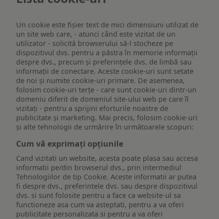
Un cookie este fişier text de mici dimensiuni utilizat de
un site web care, - atunci când este vizitat de un
utilizator - solicită browserului să-l stocheze pe
dispozitivul dvs. pentru a păstra în memorie informații
despre dvs., precum și preferințele dvs. de limbă sau
informații de conectare. Aceste cookie-uri sunt setate
de noi și numite cookie-uri primare. De asemenea,
folosim cookie-uri terțe - care sunt cookie-uri dintr-un
domeniu diferit de domeniul site-ului web pe care îl
vizitați - pentru a sprijini eforturile noastre de
publicitate și marketing. Mai precis, folosim cookie-uri
și alte tehnologii de urmărire în următoarele scopuri:
Cum vă exprimați opțiunile
Cand vizitati un website, acesta poate plasa sau accesa
informatii pe/din browserul dvs., prin intermediul
Tehnologiilor de tip Cookie. Aceste informatii ar putea
fi despre dvs., preferintele dvs. sau despre dispozitivul
dvs. si sunt folosite pentru a face ca website-ul sa
functioneze asa cum va asteptati, pentru a va oferi
publicitate personalizata si pentru a va oferi