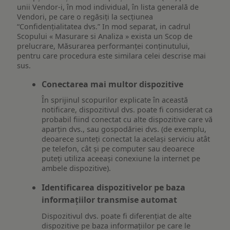
unii Vendor-i, în mod individual, în lista generală de
Vendori, pe care o regăsiți la secțiunea
“Confidențialitatea dvs.” In mod separat, in cadrul
Scopului « Masurare si Analiza » exista un Scop de
prelucrare, Măsurarea performanței conținutului,
pentru care procedura este similara celei descrise mai
sus.
Conectarea mai multor dispozitive
În sprijinul scopurilor explicate în această
notificare, dispozitivul dvs. poate fi considerat ca
probabil fiind conectat cu alte dispozitive care vă
aparțin dvs., sau gospodăriei dvs. (de exemplu,
deoarece sunteți conectat la același serviciu atât
pe telefon, cât și pe computer sau deoarece
puteți utiliza aceeași conexiune la internet pe
ambele dispozitive).
Identificarea dispozitivelor pe baza
informațiilor transmise automat
Dispozitivul dvs. poate fi diferențiat de alte
dispozitive pe baza informațiilor pe care le