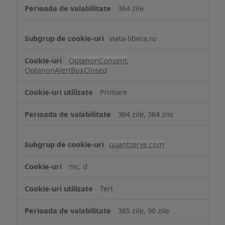
364 zile
viata-libera.ro
OptanonConsent
,
OptanonAlertBoxClosed
Primare
364 zile, 364 zile
quantserve.com
mc, d
Terț
365 zile, 90 zile