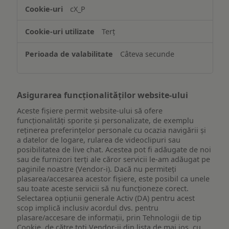
accesarea
cX_P
informațiilor
de
Terț
pe
un
Câteva secunde
dispozitiv
Asigurarea funcționalităților website-ului
Aceste fișiere permit website-ului să ofere
funcționalități sporite și personalizate, de exemplu
reţinerea preferinţelor personale cu ocazia navigării și
a datelor de logare, rularea de videoclipuri sau
posibilitatea de live chat. Acestea pot fi adăugate de noi
sau de furnizori terți ale căror servicii le-am adăugat pe
paginile noastre (Vendor-i). Dacă nu permiteți
plasarea/accesarea acestor fișiere, este posibil ca unele
sau toate aceste servicii să nu funcționeze corect.
Selectarea opțiunii generale Activ (DA) pentru acest
scop implică inclusiv acordul dvs. pentru
plasare/accesare de informații, prin Tehnologii de tip
Cookie, de către toți Vendor-ii din lista de mai jos, cu