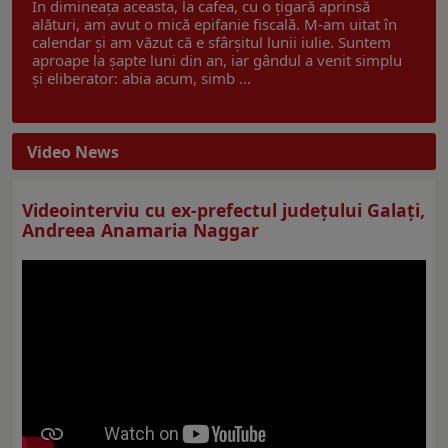
În dimineața aceasta, la cafea, cu o țigară aprinsă
alături, am avut o mică epifanie fiscală. M-am uitat în
calendar și am văzut că e sfârșitul lunii iulie. Suntem
aproape la șapte luni din an, iar gândul a venit simplu
și eliberator: abia acum, simb ...
Video News
Videointerviu cu ex-prefectul judeţului Galaţi,
Andreea Anamaria Naggar