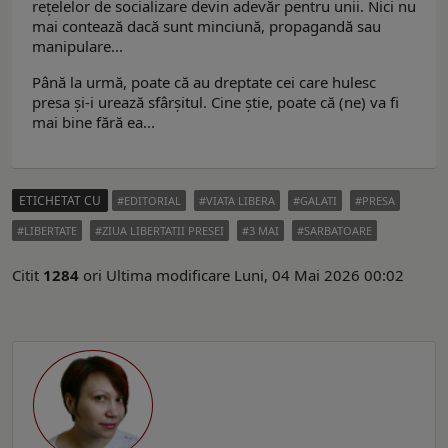
rețelelor de socializare devin adevăr pentru unii. Nici nu
mai contează dacă sunt minciună, propagandă sau
manipulare...
Până la urmă, poate că au dreptate cei care hulesc
presa și-i urează sfârșitul. Cine știe, poate că (ne) va fi
mai bine fără ea...
ETICHETAT CU
EDITORIAL
VIATA LIBERA
GALATI
PRESA
LIBERTATE
ZIUA LIBERTATII PRESEI
3 MAI
SARBATOARE
Citit
1284
ori
Ultima modificare Luni, 04 Mai 2026 00:02