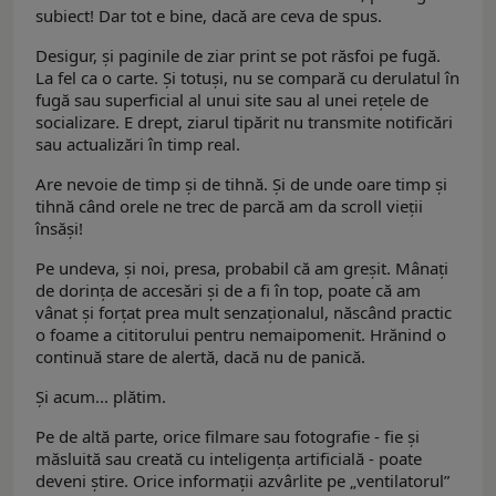
subiect! Dar tot e bine, dacă are ceva de spus.
Desigur, și paginile de ziar print se pot răsfoi pe fugă.
La fel ca o carte. Și totuși, nu se compară cu derulatul în
fugă sau superficial al unui site sau al unei rețele de
socializare. E drept, ziarul tipărit nu transmite notificări
sau actualizări în timp real.
Are nevoie de timp și de tihnă. Și de unde oare timp și
tihnă când orele ne trec de parcă am da scroll vieții
însăși!
Pe undeva, și noi, presa, probabil că am greșit. Mânați
de dorința de accesări și de a fi în top, poate că am
vânat și forțat prea mult senzaționalul, născând practic
o foame a cititorului pentru nemaipomenit. Hrănind o
continuă stare de alertă, dacă nu de panică.
Și acum... plătim.
Pe de altă parte, orice filmare sau fotografie - fie și
măsluită sau creată cu inteligența artificială - poate
deveni știre. Orice informații azvârlite pe „ventilatorul”