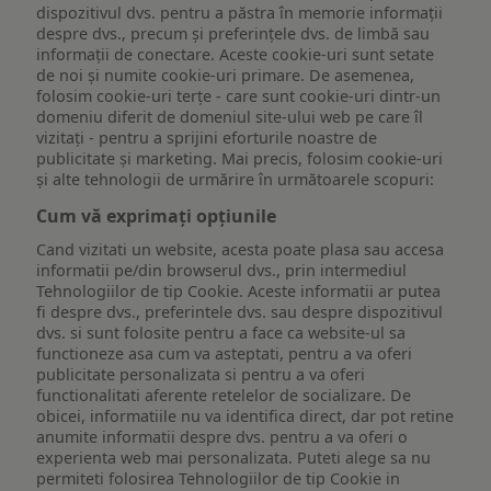
dispozitivul dvs. pentru a păstra în memorie informații
despre dvs., precum și preferințele dvs. de limbă sau
informații de conectare. Aceste cookie-uri sunt setate
de noi și numite cookie-uri primare. De asemenea,
folosim cookie-uri terțe - care sunt cookie-uri dintr-un
domeniu diferit de domeniul site-ului web pe care îl
vizitați - pentru a sprijini eforturile noastre de
publicitate și marketing. Mai precis, folosim cookie-uri
și alte tehnologii de urmărire în următoarele scopuri:
Cum vă exprimați opțiunile
Cand vizitati un website, acesta poate plasa sau accesa
informatii pe/din browserul dvs., prin intermediul
Tehnologiilor de tip Cookie. Aceste informatii ar putea
fi despre dvs., preferintele dvs. sau despre dispozitivul
dvs. si sunt folosite pentru a face ca website-ul sa
functioneze asa cum va asteptati, pentru a va oferi
publicitate personalizata si pentru a va oferi
functionalitati aferente retelelor de socializare. De
obicei, informatiile nu va identifica direct, dar pot retine
anumite informatii despre dvs. pentru a va oferi o
experienta web mai personalizata. Puteti alege sa nu
permiteti folosirea Tehnologiilor de tip Cookie in