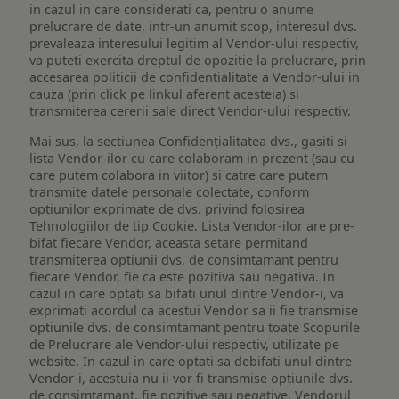
in cazul in care considerati ca, pentru o anume
prelucrare de date, intr-un anumit scop, interesul dvs.
prevaleaza interesului legitim al Vendor-ului respectiv,
va puteti exercita dreptul de opozitie la prelucrare, prin
accesarea politicii de confidentialitate a Vendor-ului in
cauza (prin click pe linkul aferent acesteia) si
transmiterea cererii sale direct Vendor-ului respectiv.
Mai sus, la sectiunea Confidențialitatea dvs., gasiti si
lista Vendor-ilor cu care colaboram in prezent (sau cu
care putem colabora in viitor) si catre care putem
transmite datele personale colectate, conform
optiunilor exprimate de dvs. privind folosirea
Tehnologiilor de tip Cookie. Lista Vendor-ilor are pre-
bifat fiecare Vendor, aceasta setare permitand
transmiterea optiunii dvs. de consimtamant pentru
fiecare Vendor, fie ca este pozitiva sau negativa. In
cazul in care optati sa bifati unul dintre Vendor-i, va
exprimati acordul ca acestui Vendor sa ii fie transmise
optiunile dvs. de consimtamant pentru toate Scopurile
de Prelucrare ale Vendor-ului respectiv, utilizate pe
website. In cazul in care optati sa debifati unul dintre
Vendor-i, acestuia nu ii vor fi transmise optiunile dvs.
de consimtamant, fie pozitive sau negative. Vendorul