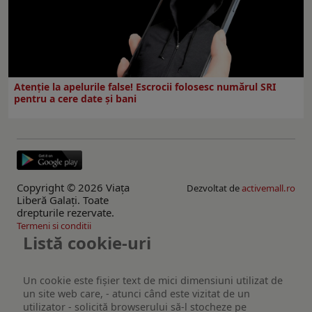
Atenție la apelurile false! Escrocii folosesc numărul SRI
pentru a cere date și bani
Copyright © 2026 Viaţa
Dezvoltat de
activemall.ro
Liberă Galaţi. Toate
drepturile rezervate.
Termeni si conditii
Listă cookie-uri
Un cookie este fişier text de mici dimensiuni utilizat de
un site web care, - atunci când este vizitat de un
utilizator - solicită browserului să-l stocheze pe