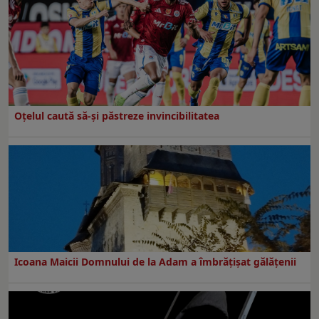
Oțelul caută să-și păstreze invincibilitatea
Icoana Maicii Domnului de la Adam a îmbrățișat gălățenii