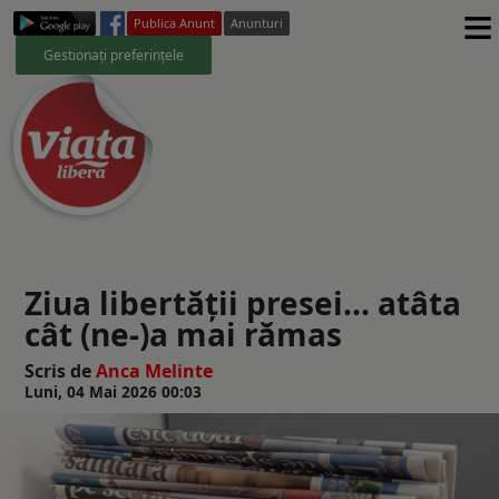
≡
Publica Anunt
Anunturi
Gestionați preferințele
Ziua libertății presei... atâta
cât (ne-)a mai rămas
Scris de
Anca Melinte
Luni, 04 Mai 2026 00:03