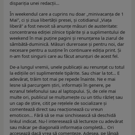
dispariția unei redacții...
În weekendul care a cuprins nu doar „minivacanța de 1
Mai”, ci și ziua libertății presei, și cotidianul „Viața
liberă” a fost nevoit să anunțe măsuri de austeritate:
concentrarea ediției zilnice tipărite și a suplimentului de
weekend în mai puține pagini și renunțarea la ziarul de
sâmbătă-duminică. Măsuri dureroase și pentru noi, dar
necesare pentru a susține în continuare ediția print. Și
n-am fost singurii care au făcut anunțuri de acest fel.
De-a lungul vremii, unele publicații au renunțat cu totul
la edițiile ori suplimentele tipărite. Sau chiar la tot... E
adevărat, trăim tot mai pe repede înainte. Ne e mai
lesne să parcurgem știri, informații în genere, pe
ecranul telefonului sau al laptopului. Și, de cele mai
multe ori, publicul se mulțumește cu un titlu răzleț sau
un cap de știre, citit pe rețelele de socializare și
comentează direct sau reacționează cu vreun
emoticon... Fără să se mai sinchisească să deschidă
linkul indicat. Nu-l interesează să lectureze cu adevărat
sau măcar pe diagonală informația completă... Ori
accesează dacă vrea să comenteze. Adesea, pe lângă