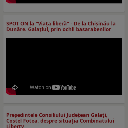
SPOT ON la "Viaţa liberă" - De la Chișinău la
Dunăre. Galațiul, prin ochii basarabenilor
Preşedintele Consiliului Judeţean Galaţi,
Costel Fotea, despre situaţia Combinatului
Liberty