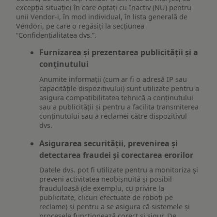
excepția situației în care optați cu Inactiv (NU) pentru
unii Vendor-i, în mod individual, în lista generală de
Vendori, pe care o regăsiți la secțiunea
“Confidențialitatea dvs.”.
Furnizarea și prezentarea publicității și a
conținutului
Anumite informații (cum ar fi o adresă IP sau
capacitățile dispozitivului) sunt utilizate pentru a
asigura compatibilitatea tehnică a conținutului
sau a publicității și pentru a facilita transmiterea
conținutului sau a reclamei către dispozitivul
dvs.
Asigurarea securității, prevenirea și
detectarea fraudei și corectarea erorilor
Datele dvs. pot fi utilizate pentru a monitoriza și
preveni activitatea neobișnuită și posibil
frauduloasă (de exemplu, cu privire la
publicitate, clicuri efectuate de roboți pe
reclame) și pentru a se asigura că sistemele și
procesele funcționează corect și sigur. De