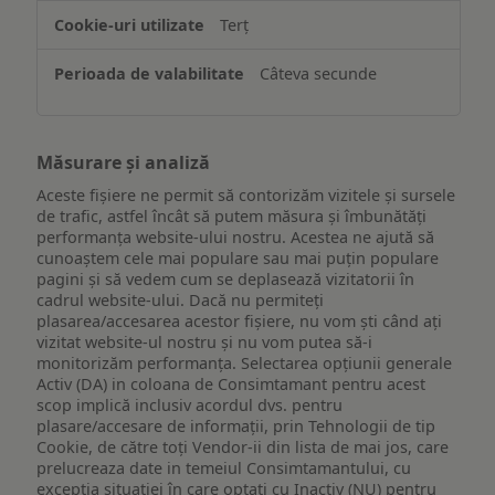
Terț
Câteva secunde
Măsurare și analiză
Aceste fișiere ne permit să contorizăm vizitele și sursele
de trafic, astfel încât să putem măsura și îmbunătăți
performanța website-ului nostru. Acestea ne ajută să
cunoaștem cele mai populare sau mai puțin populare
pagini și să vedem cum se deplasează vizitatorii în
cadrul website-ului. Dacă nu permiteți
plasarea/accesarea acestor fișiere, nu vom ști când ați
vizitat website-ul nostru și nu vom putea să-i
monitorizăm performanța. Selectarea opțiunii generale
Activ (DA) in coloana de Consimtamant pentru acest
scop implică inclusiv acordul dvs. pentru
plasare/accesare de informații, prin Tehnologii de tip
Cookie, de către toți Vendor-ii din lista de mai jos, care
prelucreaza date in temeiul Consimtamantului, cu
excepția situației în care optați cu Inactiv (NU) pentru