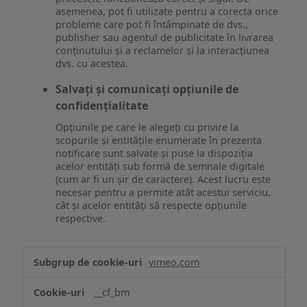
asemenea, pot fi utilizate pentru a corecta orice
probleme care pot fi întâmpinate de dvs.,
publisher sau agentul de publicitate în livrarea
conținutului și a reclamelor și la interacțiunea
dvs. cu acestea.
Salvați și comunicați opțiunile de
confidențialitate
Opțiunile pe care le alegeți cu privire la
scopurile și entitățile enumerate în prezenta
notificare sunt salvate și puse la dispoziția
acelor entități sub formă de semnale digitale
(cum ar fi un șir de caractere). Acest lucru este
necesar pentru a permite atât acestui serviciu,
cât și acelor entități să respecte opțiunile
respective.
Asigurarea
vimeo.com
funcționalităților
website-
__cf_bm
ului