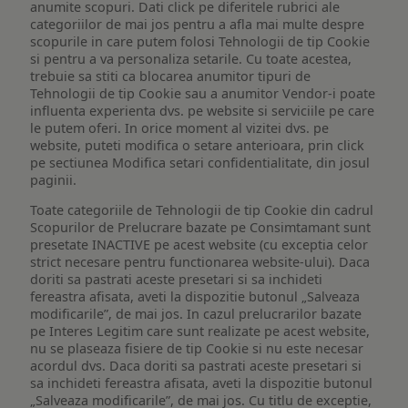
anumite scopuri. Dati click pe diferitele rubrici ale
categoriilor de mai jos pentru a afla mai multe despre
scopurile in care putem folosi Tehnologii de tip Cookie
si pentru a va personaliza setarile. Cu toate acestea,
trebuie sa stiti ca blocarea anumitor tipuri de
Tehnologii de tip Cookie sau a anumitor Vendor-i poate
influenta experienta dvs. pe website si serviciile pe care
le putem oferi. In orice moment al vizitei dvs. pe
website, puteti modifica o setare anterioara, prin click
pe sectiunea Modifica setari confidentialitate, din josul
paginii.
Toate categoriile de Tehnologii de tip Cookie din cadrul
Scopurilor de Prelucrare bazate pe Consimtamant sunt
presetate INACTIVE pe acest website (cu exceptia celor
strict necesare pentru functionarea website-ului). Daca
doriti sa pastrati aceste presetari si sa inchideti
fereastra afisata, aveti la dispozitie butonul „Salveaza
modificarile”, de mai jos. In cazul prelucrarilor bazate
pe Interes Legitim care sunt realizate pe acest website,
nu se plaseaza fisiere de tip Cookie si nu este necesar
acordul dvs. Daca doriti sa pastrati aceste presetari si
sa inchideti fereastra afisata, aveti la dispozitie butonul
„Salveaza modificarile”, de mai jos. Cu titlu de exceptie,