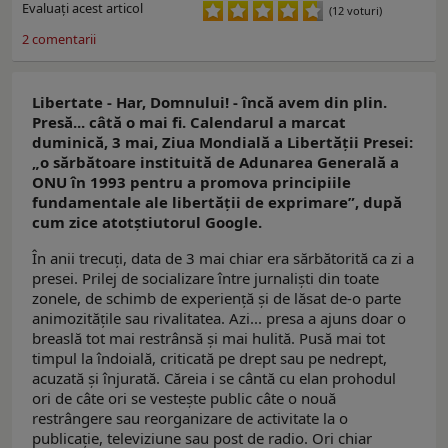
Evaluaţi acest articol
(12 voturi)
2
comentarii
Libertate - Har, Domnului! - încă avem din plin.
Presă... câtă o mai fi. Calendarul a marcat
duminică, 3 mai, Ziua Mondială a Libertății Presei:
„o sărbătoare instituită de Adunarea Generală a
ONU în 1993 pentru a promova principiile
fundamentale ale libertății de exprimare”, după
cum zice atotștiutorul Google.
În anii trecuți, data de 3 mai chiar era sărbătorită ca zi a
presei. Prilej de socializare între jurnaliști din toate
zonele, de schimb de experiență și de lăsat de-o parte
animozitățile sau rivalitatea. Azi... presa a ajuns doar o
breaslă tot mai restrânsă și mai hulită. Pusă mai tot
timpul la îndoială, criticată pe drept sau pe nedrept,
acuzată și înjurată. Căreia i se cântă cu elan prohodul
ori de câte ori se vestește public câte o nouă
restrângere sau reorganizare de activitate la o
publicație, televiziune sau post de radio. Ori chiar