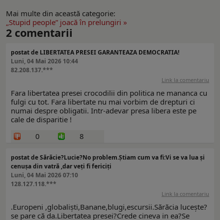
Mai multe din această categorie:
„Stupid people” joacă în prelungiri »
2
comentarii
postat de LIBERTATEA PRESEI GARANTEAZA DEMOCRATIA!
Luni, 04 Mai 2026 10:44
82.208.137.***
Link la comentariu
Fara libertatea presei crocodilii din politica ne mananca cu
fulgi cu tot. Fara libertate nu mai vorbim de drepturi ci
numai despre obligatii. Intr-adevar presa libera este pe
cale de disparitie !
0
8
postat de Sărăcie?Lucie?No problem.Știam cum va fi:Vi se va lua și
cenușa din vatră ,dar veți fi fericiți
Luni, 04 Mai 2026 07:10
128.127.118.***
Link la comentariu
.Europeni ,globaliști,Banane,blugi,escursii.Sărăcia lucește?
se pare că da.Libertatea presei?Crede cineva in ea?Se