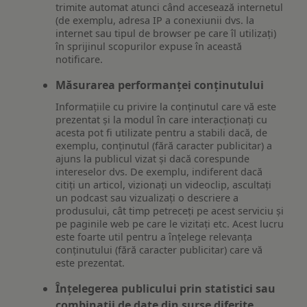
trimite automat atunci când accesează internetul
(de exemplu, adresa IP a conexiunii dvs. la
internet sau tipul de browser pe care îl utilizați)
în sprijinul scopurilor expuse în această
notificare.
Măsurarea performanței conținutului
Informațiile cu privire la conținutul care vă este
prezentat și la modul în care interacționați cu
acesta pot fi utilizate pentru a stabili dacă, de
exemplu, conținutul (fără caracter publicitar) a
ajuns la publicul vizat și dacă corespunde
intereselor dvs. De exemplu, indiferent dacă
citiți un articol, vizionați un videoclip, ascultați
un podcast sau vizualizați o descriere a
produsului, cât timp petreceți pe acest serviciu și
pe paginile web pe care le vizitați etc. Acest lucru
este foarte util pentru a înțelege relevanța
conținutului (fără caracter publicitar) care vă
este prezentat.
Înțelegerea publicului prin statistici sau
combinații de date din surse diferite