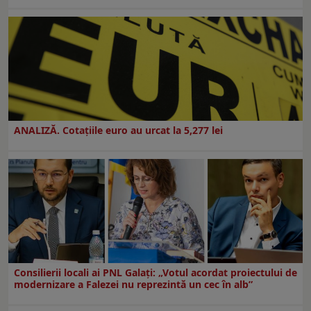
ANALIZĂ. Cotațiile euro au urcat la 5,277 lei
Consilierii locali ai PNL Galaţi: „Votul acordat proiectului de
modernizare a Falezei nu reprezintă un cec în alb”