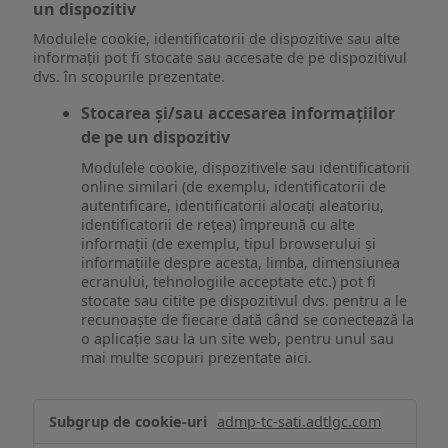
un dispozitiv
Modulele cookie, identificatorii de dispozitive sau alte
informații pot fi stocate sau accesate de pe dispozitivul
dvs. în scopurile prezentate.
Stocarea și/sau accesarea informațiilor
de pe un dispozitiv
Modulele cookie, dispozitivele sau identificatorii
online similari (de exemplu, identificatorii de
autentificare, identificatorii alocați aleatoriu,
identificatorii de rețea) împreună cu alte
informații (de exemplu, tipul browserului și
informațiile despre acesta, limba, dimensiunea
ecranului, tehnologiile acceptate etc.) pot fi
stocate sau citite pe dispozitivul dvs. pentru a le
recunoaște de fiecare dată când se conectează la
o aplicație sau la un site web, pentru unul sau
mai multe scopuri prezentate aici.
Stocarea
admp-tc-sati.adtlgc.com
și/sau