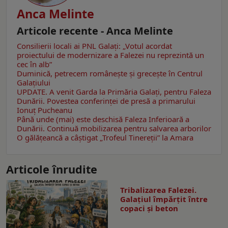
Anca Melinte
Articole recente - Anca Melinte
Consilierii locali ai PNL Galaţi: „Votul acordat
proiectului de modernizare a Falezei nu reprezintă un
cec în alb”
Duminică, petrecem româneşte şi greceşte în Centrul
Galaţiului
UPDATE. A venit Garda la Primăria Galaţi, pentru Faleza
Dunării. Povestea conferinţei de presă a primarului
Ionuţ Pucheanu
Până unde (mai) este deschisă Faleza Inferioară a
Dunării. Continuă mobilizarea pentru salvarea arborilor
O gălăţeancă a câştigat „Trofeul Tinereții” la Amara
Articole înrudite
Tribalizarea Falezei.
Galațiul împărțit între
copaci și beton