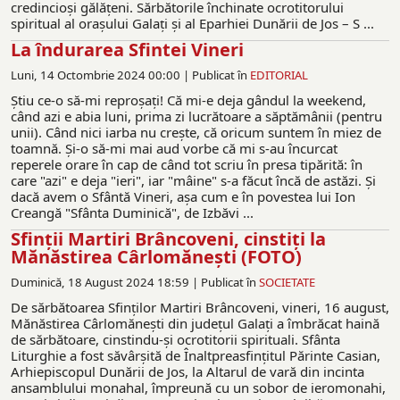
credincioși gălățeni. Sărbătorile închinate ocrotitorului
spiritual al oraşului Galaţi şi al Eparhiei Dunării de Jos – S ...
La îndurarea Sfintei Vineri
Luni, 14 Octombrie 2024 00:00 |
Publicat în
EDITORIAL
Ştiu ce-o să-mi reproşaţi! Că mi-e deja gândul la weekend,
când azi e abia luni, prima zi lucrătoare a săptămânii (pentru
unii). Când nici iarba nu creşte, că oricum suntem în miez de
toamnă. Şi-o să-mi mai aud vorbe că mi s-au încurcat
reperele orare în cap de când tot scriu în presa tipărită: în
care "azi" e deja "ieri", iar "mâine" s-a făcut încă de astăzi. Şi
dacă avem o Sfântă Vineri, aşa cum e în povestea lui Ion
Creangă "Sfânta Duminică", de Izbăvi ...
Sfinţii Martiri Brâncoveni, cinstiţi la
Mănăstirea Cârlomăneşti (FOTO)
Duminică, 18 August 2024 18:59 |
Publicat în
SOCIETATE
De sărbătoarea Sfinţilor Martiri Brâncoveni, vineri, 16 august,
Mănăstirea Cârlomăneşti din judeţul Galaţi a îmbrăcat haină
de sărbătoare, cinstindu-şi ocrotitorii spirituali. Sfânta
Liturghie a fost săvârşită de Înaltpreasfinţitul Părinte Casian,
Arhiepiscopul Dunării de Jos, la Altarul de vară din incinta
ansamblului monahal, împreună cu un sobor de ieromonahi,