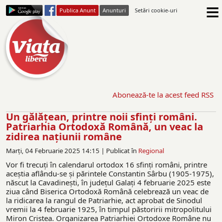
≡
Publica Anunt
Anunturi
Setări cookie-uri
Abonează-te la acest feed RSS
Un gălăţean, printre noii sfinţi români.
Patriarhia Ortodoxă Română, un veac la
zidirea națiunii române
Marți, 04 Februarie 2025 14:15 |
Publicat în
Regional
Vor fi trecuți în calendarul ortodox 16 sfinți români, printre
aceștia aflându-se și părintele Constantin Sârbu (1905-1975),
născut la Cavadinești, în județul Galați 4 februarie 2025 este
ziua când Biserica Ortodoxă Română celebrează un veac de
la ridicarea la rangul de Patriarhie, act aprobat de Sinodul
vremii la 4 februarie 1925, în timpul păstoririi mitropolitului
Miron Cristea. Organizarea Patriarhiei Ortodoxe Române nu