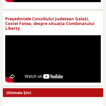
Preşedintele Consiliului Judeţean Galaţi,
Costel Fotea, despre situaţia Combinatului
Liberty
Ultimele Ştiri