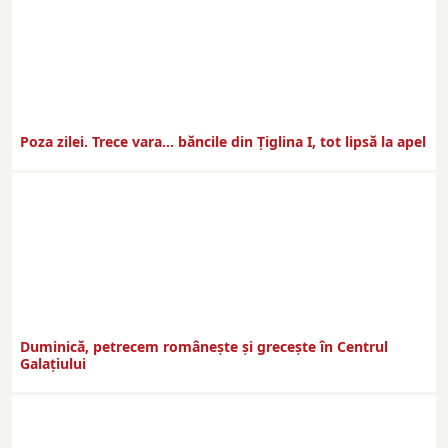
Poza zilei. Trece vara… băncile din Ţiglina I, tot lipsă la apel
Duminică, petrecem româneşte şi greceşte în Centrul
Galaţiului