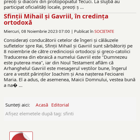
preoţi şi diaconi din protopopiatul Tecuci. La slujbă au
participat oficialităţi locale, preoţi ş ...
Sfinții Mihail și Gavriil, în credinţa
ortodoxă
Miercuri, 08 Noiembrie 2023 07:00 |
Publicat în
SOCIETATE
Consideraţi conducătorii cetelor de îngeri şi călăuzele
sufletelor spre Rai, Sfinții Mihail și Gavriil sunt sărbătoriți pe
8 noiembrie de către credincioşii ortodocşi şi greco-catolici
Traducerea din ebraică a numelui Gavriil este "Dumnezeu
este puterea mea", iar din Noul Testament aflăm că
Arhanghelul Gavriil este mesagerul veştilor bune, îngerul
care a vestit părinţilor Ioachim şi Ana naşterea Fecioarei
Maria. El a adus, de asemenea, Maicii Domnului, vestea bună
a na� ...
Sunteți aici:
Acasă
Editorial
Afişez elemetele după tag: sfinti