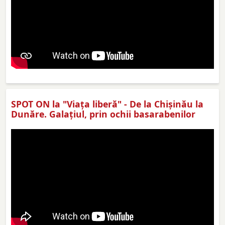
SPOT ON la "Viaţa liberă" - De la Chișinău la
Dunăre. Galațiul, prin ochii basarabenilor