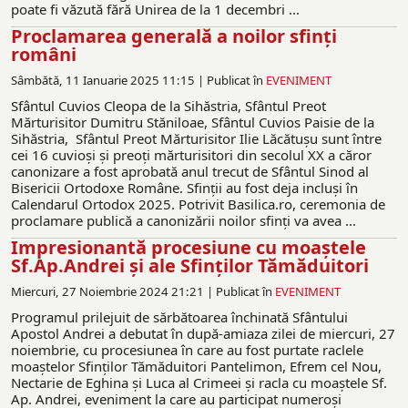
poate fi văzută fără Unirea de la 1 decembri ...
Proclamarea generală a noilor sfinți
români
Sâmbătă, 11 Ianuarie 2025 11:15 |
Publicat în
EVENIMENT
Sfântul Cuvios Cleopa de la Sihăstria, Sfântul Preot
Mărturisitor Dumitru Stăniloae, Sfântul Cuvios Paisie de la
Sihăstria, Sfântul Preot Mărturisitor Ilie Lăcătușu sunt între
cei 16 cuvioși și preoți mărturisitori din secolul XX a căror
canonizare a fost aprobată anul trecut de Sfântul Sinod al
Bisericii Ortodoxe Române. Sfinții au fost deja incluși în
Calendarul Ortodox 2025. Potrivit Basilica.ro, ceremonia de
proclamare publică a canonizării noilor sfinți va avea ...
Impresionantă procesiune cu moaștele
Sf.Ap.Andrei și ale Sfinților Tămăduitori
Miercuri, 27 Noiembrie 2024 21:21 |
Publicat în
EVENIMENT
Programul prilejuit de sărbătoarea închinată Sfântului
Apostol Andrei a debutat în după-amiaza zilei de miercuri, 27
noiembrie, cu procesiunea în care au fost purtate raclele
moaștelor Sfinților Tămăduitori Pantelimon, Efrem cel Nou,
Nectarie de Eghina şi Luca al Crimeei şi racla cu moaștele Sf.
Ap. Andrei, eveniment la care au participat numeroși