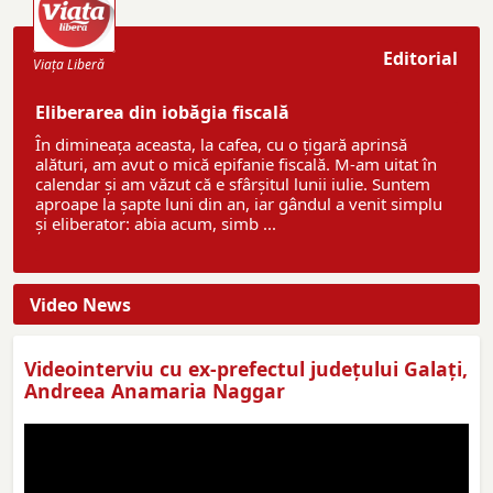
Editorial
Viaţa Liberă
Eliberarea din iobăgia fiscală
În dimineața aceasta, la cafea, cu o țigară aprinsă
alături, am avut o mică epifanie fiscală. M-am uitat în
calendar și am văzut că e sfârșitul lunii iulie. Suntem
aproape la șapte luni din an, iar gândul a venit simplu
și eliberator: abia acum, simb ...
Video News
Videointerviu cu ex-prefectul judeţului Galaţi,
Andreea Anamaria Naggar