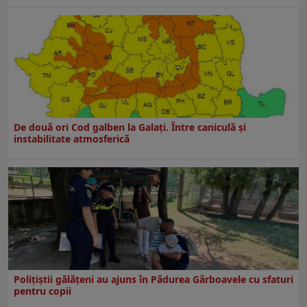
De două ori Cod galben la Galaţi. Între caniculă şi
instabilitate atmosferică
Polițiștii gălățeni au ajuns în Pădurea Gârboavele cu sfaturi
pentru copii