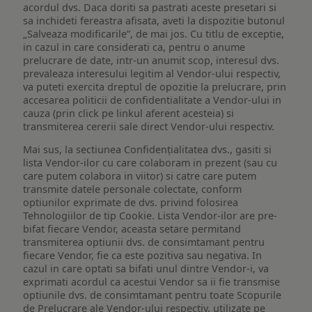
acordul dvs. Daca doriti sa pastrati aceste presetari si
sa inchideti fereastra afisata, aveti la dispozitie butonul
„Salveaza modificarile”, de mai jos. Cu titlu de exceptie,
in cazul in care considerati ca, pentru o anume
prelucrare de date, intr-un anumit scop, interesul dvs.
prevaleaza interesului legitim al Vendor-ului respectiv,
va puteti exercita dreptul de opozitie la prelucrare, prin
accesarea politicii de confidentialitate a Vendor-ului in
cauza (prin click pe linkul aferent acesteia) si
transmiterea cererii sale direct Vendor-ului respectiv.
Mai sus, la sectiunea Confidențialitatea dvs., gasiti si
lista Vendor-ilor cu care colaboram in prezent (sau cu
care putem colabora in viitor) si catre care putem
transmite datele personale colectate, conform
optiunilor exprimate de dvs. privind folosirea
Tehnologiilor de tip Cookie. Lista Vendor-ilor are pre-
bifat fiecare Vendor, aceasta setare permitand
transmiterea optiunii dvs. de consimtamant pentru
fiecare Vendor, fie ca este pozitiva sau negativa. In
cazul in care optati sa bifati unul dintre Vendor-i, va
exprimati acordul ca acestui Vendor sa ii fie transmise
optiunile dvs. de consimtamant pentru toate Scopurile
de Prelucrare ale Vendor-ului respectiv, utilizate pe