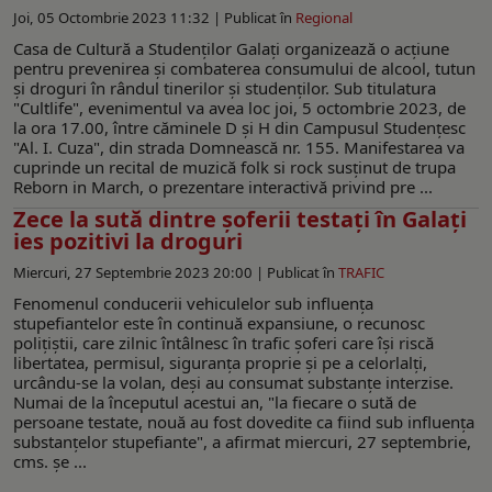
Joi, 05 Octombrie 2023 11:32 |
Publicat în
Regional
Casa de Cultură a Studenților Galați organizează o acţiune
pentru prevenirea și combaterea consumului de alcool, tutun
şi droguri în rândul tinerilor și studenților. Sub titulatura
"Cultlife", evenimentul va avea loc joi, 5 octombrie 2023, de
la ora 17.00, între căminele D şi H din Campusul Studențesc
"Al. I. Cuza", din strada Domnească nr. 155. Manifestarea va
cuprinde un recital de muzică folk si rock susținut de trupa
Reborn in March, o prezentare interactivă privind pre ...
Zece la sută dintre șoferii testați în Galați
ies pozitivi la droguri
Miercuri, 27 Septembrie 2023 20:00 |
Publicat în
TRAFIC
Fenomenul conducerii vehiculelor sub influența
stupefiantelor este în continuă expansiune, o recunosc
polițiștii, care zilnic întâlnesc în trafic șoferi care își riscă
libertatea, permisul, siguranța proprie și pe a celorlalți,
urcându-se la volan, deși au consumat substanțe interzise.
Numai de la începutul acestui an, "la fiecare o sută de
persoane testate, nouă au fost dovedite ca fiind sub influența
substanțelor stupefiante", a afirmat miercuri, 27 septembrie,
cms. șe ...