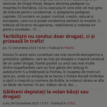
seminar de Drept Penal, despre abolirea pedepsei cu
moartea în România. Că nu execuția în sine este cel mai greu
de îndurat pentru condamnat, ci așteptarea pedepsei
capitale. Că suntem un popor civilizat, creștin, educat și
european, care nu-și poate condamna semenii la moarte. Ci
trebuie să încerce recuperarea, reabilitarea și redarea lor
pentru societate... Fr ...
Teribiliștii nu conduc doar drogați, ci și
prizează în trafic!
Joi, 12 Octombrie 2023 14:04 |
Publicat în
TRAFIC
Dovezi în acest sens constituie cea mai recentă descoperire a
polițiștilor gălățeni, care au tras pe dreapta o mașină condusă
de un șofer drogat, foarte posibil cu unul sau mai multe
dintre stupefiantele care au fost găsite din belșug în
autoturism! S-a întâmplat la Pechea, în noaptea de miercuri
spre joi, unde un echipaj de la Secția 2 Poliție Rurală Smârdan
a oprit o mașină cu numere de Brăila, la volanul căreia se afla
un tânăr de numai 19 ani. Alături de el, doi ...
Gălăţeni depistaţi la volan băuți sau
drogați
Luni, 09 Octombrie 2023 17:07 |
Publicat în
UTILE