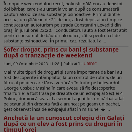
În nopțile weekendului trecut, polițiștii gălățeni au depistat
doi bărbați care s-au urcat la volan după ce consumaseră
băuturi alcoolice sau substanțe psihoactive. Primul dintre
aceștia, un gălățean de 21 de ani, a fost depistat în timp ce
conducea un autoturism pe strada Constantin Levaditi din
oraș, în jurul orei 22:20. "Conducătorul auto a fost testat atât
pentru consumul de băuturi alcoolice, cât și pentru cel de
substanțe psihoactive. În primul caz, rezultatul a ...
Șofer drogat, prins cu bani și substanțe
după o tranzacție de weekend
Luni, 09 Octombrie 2023 11:28 |
Publicat în
JURIDIC
Mai multe tipuri de droguri și sume importante de bani au
fost descoperite întâmplător, la un control de rutină, de un
filtru al poliției care făcea verificări în trafic pe bulevardul
George Coșbuc.Mașina în care aveau să fie descoperite
”mărfurile” a fost trasă pe dreapta de un echipaj al Secției 4
Poliție, duminică seara. La semnul agenților, un bărbat aflat
pe scaunul din dreapta-față a aruncat pe geam un pachet,
gest observat însă de echipajul aflat în misiune, � ...
Anchetă la un cunoscut colegiu din Galați
după ce un elev a fost prins cu droguri în
timpul orei