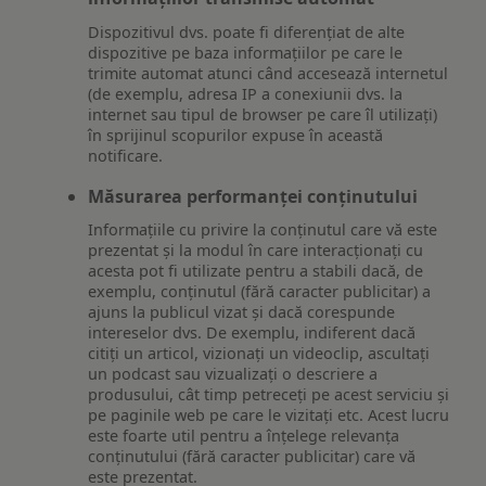
Dispozitivul dvs. poate fi diferențiat de alte
dispozitive pe baza informațiilor pe care le
trimite automat atunci când accesează internetul
(de exemplu, adresa IP a conexiunii dvs. la
internet sau tipul de browser pe care îl utilizați)
în sprijinul scopurilor expuse în această
notificare.
Măsurarea performanței conținutului
Informațiile cu privire la conținutul care vă este
prezentat și la modul în care interacționați cu
acesta pot fi utilizate pentru a stabili dacă, de
exemplu, conținutul (fără caracter publicitar) a
ajuns la publicul vizat și dacă corespunde
intereselor dvs. De exemplu, indiferent dacă
citiți un articol, vizionați un videoclip, ascultați
un podcast sau vizualizați o descriere a
produsului, cât timp petreceți pe acest serviciu și
pe paginile web pe care le vizitați etc. Acest lucru
este foarte util pentru a înțelege relevanța
conținutului (fără caracter publicitar) care vă
este prezentat.