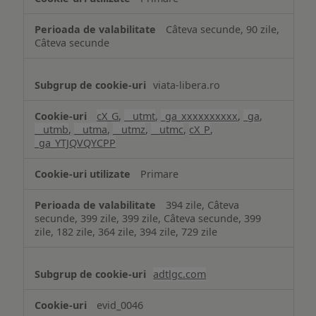
Câteva secunde, 90 zile,
Câteva secunde
viata-libera.ro
cX_G
,
__utmt
,
_ga_xxxxxxxxxx
,
_ga
,
__utmb
,
__utma
,
__utmz
,
__utmc
,
cX_P
,
_ga_YTJQVQYCPP
Primare
394 zile, Câteva
secunde, 399 zile, 399 zile, Câteva secunde, 399
zile, 182 zile, 364 zile, 394 zile, 729 zile
adtlgc.com
evid_0046