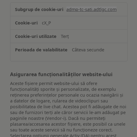
Stocarea
admp-tc-sati.adtlgc.com
și/sau
accesarea
cX_P
informațiilor
de
Terț
pe
un
Câteva secunde
dispozitiv
Asigurarea funcționalităților website-ului
Aceste fișiere permit website-ului să ofere
funcționalități sporite și personalizate, de exemplu
reţinerea preferinţelor personale cu ocazia navigării și
a datelor de logare, rularea de videoclipuri sau
posibilitatea de live chat. Acestea pot fi adăugate de noi
sau de furnizori terți ale căror servicii le-am adăugat pe
paginile noastre (Vendor-i). Dacă nu permiteți
plasarea/accesarea acestor fișiere, este posibil ca unele
sau toate aceste servicii să nu funcționeze corect.
Selectarea opțiunii generale Activ (DA) pentru acest