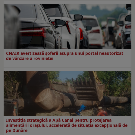
CNAIR avertizează șoferii asupra unui portal neautorizat
de vânzare a rovinietei
Investiția strategică a Apă Canal pentru protejarea
alimentării orașului, accelerată de situația excepțională de
pe Dunăre