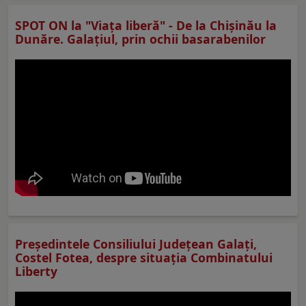
SPOT ON la "Viaţa liberă" - De la Chișinău la
Dunăre. Galațiul, prin ochii basarabenilor
Preşedintele Consiliului Judeţean Galaţi,
Costel Fotea, despre situaţia Combinatului
Liberty