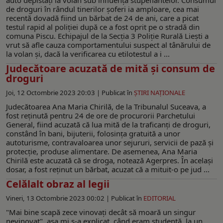
de droguri în rândul tinerilor șoferi ia amploare, cea mai
recentă dovadă fiind un bărbat de 24 de ani, care a picat
testul rapid al poliției după ce a fost oprit pe o stradă din
comuna Piscu. Echipajul de la Secția 3 Poliție Rurală Liești a
vrut să afle cauza comportamentului suspect al tânărului de
la volan și, dacă la verificarea cu etilotestul a i ...
Judecătoare acuzată de mită și consum de
droguri
Joi, 12 Octombrie 2023 20:03 |
Publicat în
ŞTIRI NAŢIONALE
Judecătoarea Ana Maria Chirilă, de la Tribunalul Suceava, a
fost reţinută pentru 24 de ore de procurorii Parchetului
General, fiind acuzată că lua mită de la traficanţi de droguri,
constând în bani, bijuterii, folosinţa gratuită a unor
autoturisme, contravaloarea unor sejururi, servicii de pază şi
protecţie, produse alimentare. De asemenea, Ana Maria
Chirilă este acuzată că se droga, notează Agerpres. În acelaşi
dosar, a fost reţinut un bărbat, acuzat că a mituit-o pe jud ...
Celălalt obraz al legii
Vineri, 13 Octombrie 2023 00:02 |
Publicat în
EDITORIAL
"Mai bine scapă zece vinovați decât să moară un singur
nevinovat", așa mi s-a explicat, când eram studentă, la un