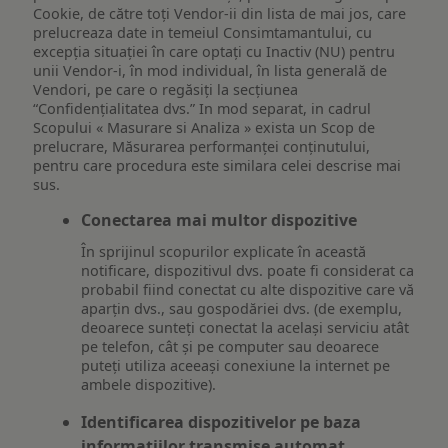
Cookie, de către toți Vendor-ii din lista de mai jos, care
prelucreaza date in temeiul Consimtamantului, cu
excepția situației în care optați cu Inactiv (NU) pentru
unii Vendor-i, în mod individual, în lista generală de
Vendori, pe care o regăsiți la secțiunea
“Confidențialitatea dvs.” In mod separat, in cadrul
Scopului « Masurare si Analiza » exista un Scop de
prelucrare, Măsurarea performanței conținutului,
pentru care procedura este similara celei descrise mai
sus.
Conectarea mai multor dispozitive
În sprijinul scopurilor explicate în această
notificare, dispozitivul dvs. poate fi considerat ca
probabil fiind conectat cu alte dispozitive care vă
aparțin dvs., sau gospodăriei dvs. (de exemplu,
deoarece sunteți conectat la același serviciu atât
pe telefon, cât și pe computer sau deoarece
puteți utiliza aceeași conexiune la internet pe
ambele dispozitive).
Identificarea dispozitivelor pe baza
informațiilor transmise automat