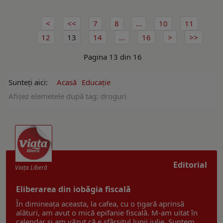
7
8
...
10
11
12
13
14
...
16
Pagina 13 din 16
Sunteți aici:
Acasă
Educație
Afişez elemetele după tag: droguri
Editorial
Viaţa Liberă
Eliberarea din iobăgia fiscală
În dimineața aceasta, la cafea, cu o țigară aprinsă
alături, am avut o mică epifanie fiscală. M-am uitat în
calendar și am văzut că e sfârșitul lunii iulie. Suntem