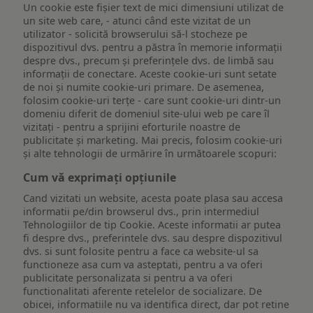
Un cookie este fişier text de mici dimensiuni utilizat de
un site web care, - atunci când este vizitat de un
utilizator - solicită browserului să-l stocheze pe
dispozitivul dvs. pentru a păstra în memorie informații
despre dvs., precum și preferințele dvs. de limbă sau
informații de conectare. Aceste cookie-uri sunt setate
de noi și numite cookie-uri primare. De asemenea,
folosim cookie-uri terțe - care sunt cookie-uri dintr-un
domeniu diferit de domeniul site-ului web pe care îl
vizitați - pentru a sprijini eforturile noastre de
publicitate și marketing. Mai precis, folosim cookie-uri
și alte tehnologii de urmărire în următoarele scopuri:
Cum vă exprimați opțiunile
Cand vizitati un website, acesta poate plasa sau accesa
informatii pe/din browserul dvs., prin intermediul
Tehnologiilor de tip Cookie. Aceste informatii ar putea
fi despre dvs., preferintele dvs. sau despre dispozitivul
dvs. si sunt folosite pentru a face ca website-ul sa
functioneze asa cum va asteptati, pentru a va oferi
publicitate personalizata si pentru a va oferi
functionalitati aferente retelelor de socializare. De
obicei, informatiile nu va identifica direct, dar pot retine