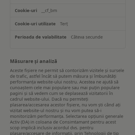
funcționalităților
website-
__cf_bm
ului
Terț
Câteva secunde
Măsurare și analiză
Aceste fișiere ne permit să contorizăm vizitele și sursele
de trafic, astfel încât să putem măsura și îmbunătăți
performanța website-ului nostru. Acestea ne ajută să
cunoaștem cele mai populare sau mai puțin populare
pagini și să vedem cum se deplasează vizitatorii în
cadrul website-ului. Dacă nu permiteți
plasarea/accesarea acestor fișiere, nu vom ști când ați
vizitat website-ul nostru și nu vom putea să-i
monitorizăm performanța. Selectarea opțiunii generale
Activ (DA) in coloana de Consimtamant pentru acest
scop implică inclusiv acordul dvs. pentru
plasare/accesare de informații, prin Tehnologii de tip