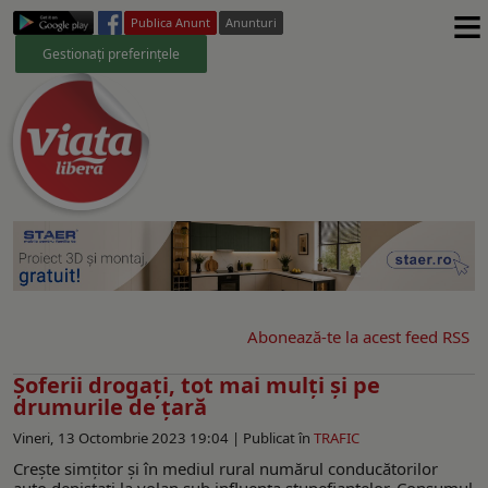
≡
Publica Anunt
Anunturi
Gestionați preferințele
Abonează-te la acest feed RSS
Șoferii drogați, tot mai mulți și pe
drumurile de țară
Vineri, 13 Octombrie 2023 19:04 |
Publicat în
TRAFIC
Crește simțitor și în mediul rural numărul conducătorilor
auto depistați la volan sub influența stupefiantelor. Consumul