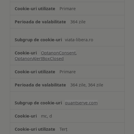
strict
Primare
necesare
364 zile
viata-libera.ro
OptanonConsent
,
OptanonAlertBoxClosed
Primare
364 zile, 364 zile
quantserve.com
mc, d
Terț