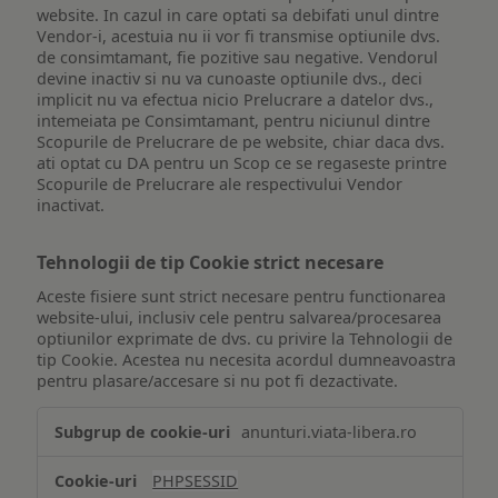
website. In cazul in care optati sa debifati unul dintre
Vendor-i, acestuia nu ii vor fi transmise optiunile dvs.
de consimtamant, fie pozitive sau negative. Vendorul
devine inactiv si nu va cunoaste optiunile dvs., deci
implicit nu va efectua nicio Prelucrare a datelor dvs.,
intemeiata pe Consimtamant, pentru niciunul dintre
Scopurile de Prelucrare de pe website, chiar daca dvs.
ati optat cu DA pentru un Scop ce se regaseste printre
Scopurile de Prelucrare ale respectivului Vendor
inactivat.
Tehnologii de tip Cookie strict necesare
Aceste fisiere sunt strict necesare pentru functionarea
website-ului, inclusiv cele pentru salvarea/procesarea
optiunilor exprimate de dvs. cu privire la Tehnologii de
tip Cookie. Acestea nu necesita acordul dumneavoastra
pentru plasare/accesare si nu pot fi dezactivate.
Tehnologii
anunturi.viata-libera.ro
de
tip
PHPSESSID
Cookie