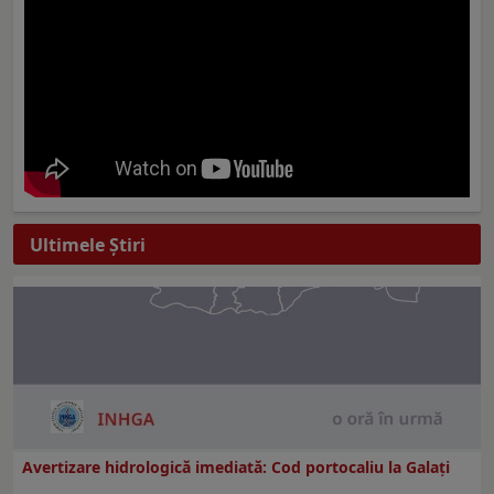
Ultimele Ştiri
Avertizare hidrologică imediată: Cod portocaliu la Galaţi