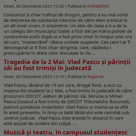
Vineri, 06 Octombrie 2023 15:28 |
Publicat în
EVENIMENT
Consumul și chiar traficul de droguri, pentru a nu mai vorbi
de deținerea de substanțe interzise de către elevi a trecut la
un alt nivel vineri, 6 octombrie. Un elev de clasa a X-a de la
un colegiu din municipiul Galați a fost dat pe mâna poliției de
conducerea școlii după ce a fost prins chiar în timpul unei ore
de curs, ”manevrând” câteva cristale suspecte. Cea care l-ar fi
deconspirat ar fi fost chiar diriginta, care, văzându-i
preocupările în afara celor discutate la cla ...
Tragedia de la 2 Mai: Vlad Pascu și părinții
săi au fost trimiși în judecată
Vineri, 06 Octombrie 2023 12:14 |
Publicat în
Regional
Vlad Pascu, tânărul de 19 ani care, drogat fiind, a ucis cu
mașina doi studenți la 2 Mai, a fost trimis în judecată de către
procurorii DIICOT, alături de părinții săi, Miruna și Mihail
Pascu.Dosarul a fost trimis de DIICOT Tribunalului București,
potrivit portalului instanțelor. Vlad Pascu și mama sa se află
în arest preventiv, în timp ce tatăl tânărului este cercetat sub
control judiciar. Vlad Pascu este arestat în dosarul în care
este acuzat de ucidere din culpă, ...
Muzică şi teatru, în campusul studenţesc