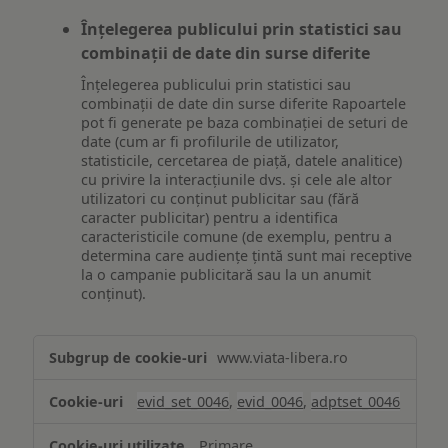
Înțelegerea publicului prin statistici sau
combinații de date din surse diferite
Înțelegerea publicului prin statistici sau
combinații de date din surse diferite Rapoartele
pot fi generate pe baza combinației de seturi de
date (cum ar fi profilurile de utilizator,
statisticile, cercetarea de piață, datele analitice)
cu privire la interacțiunile dvs. și cele ale altor
utilizatori cu conținut publicitar sau (fără
caracter publicitar) pentru a identifica
caracteristicile comune (de exemplu, pentru a
determina care audiențe țintă sunt mai receptive
la o campanie publicitară sau la un anumit
conținut).
Măsurare
www.viata-libera.ro
și
analiză
evid_set_0046
,
evid_0046
,
adptset_0046
Primare