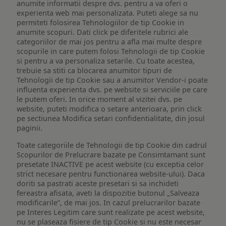
anumite informatii despre dvs. pentru a va oferi o
experienta web mai personalizata. Puteti alege sa nu
permiteti folosirea Tehnologiilor de tip Cookie in
anumite scopuri. Dati click pe diferitele rubrici ale
categoriilor de mai jos pentru a afla mai multe despre
scopurile in care putem folosi Tehnologii de tip Cookie
si pentru a va personaliza setarile. Cu toate acestea,
trebuie sa stiti ca blocarea anumitor tipuri de
Tehnologii de tip Cookie sau a anumitor Vendor-i poate
influenta experienta dvs. pe website si serviciile pe care
le putem oferi. In orice moment al vizitei dvs. pe
website, puteti modifica o setare anterioara, prin click
pe sectiunea Modifica setari confidentialitate, din josul
paginii.
Toate categoriile de Tehnologii de tip Cookie din cadrul
Scopurilor de Prelucrare bazate pe Consimtamant sunt
presetate INACTIVE pe acest website (cu exceptia celor
strict necesare pentru functionarea website-ului). Daca
doriti sa pastrati aceste presetari si sa inchideti
fereastra afisata, aveti la dispozitie butonul „Salveaza
modificarile”, de mai jos. In cazul prelucrarilor bazate
pe Interes Legitim care sunt realizate pe acest website,
nu se plaseaza fisiere de tip Cookie si nu este necesar