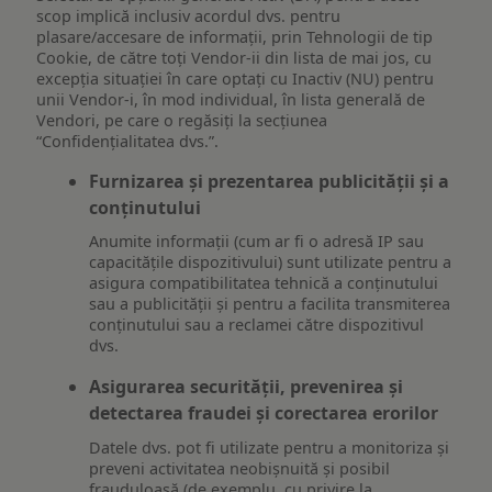
scop implică inclusiv acordul dvs. pentru
plasare/accesare de informații, prin Tehnologii de tip
Cookie, de către toți Vendor-ii din lista de mai jos, cu
excepția situației în care optați cu Inactiv (NU) pentru
unii Vendor-i, în mod individual, în lista generală de
Vendori, pe care o regăsiți la secțiunea
“Confidențialitatea dvs.”.
Furnizarea și prezentarea publicității și a
conținutului
Anumite informații (cum ar fi o adresă IP sau
capacitățile dispozitivului) sunt utilizate pentru a
asigura compatibilitatea tehnică a conținutului
sau a publicității și pentru a facilita transmiterea
conținutului sau a reclamei către dispozitivul
dvs.
Asigurarea securității, prevenirea și
detectarea fraudei și corectarea erorilor
Datele dvs. pot fi utilizate pentru a monitoriza și
preveni activitatea neobișnuită și posibil
frauduloasă (de exemplu, cu privire la