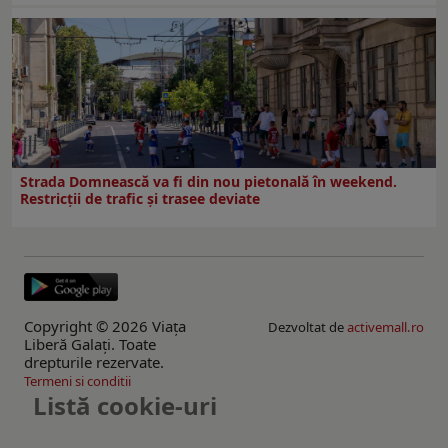
Strada Domnească va fi din nou pietonală în weekend.
Restricţii de trafic şi trasee deviate
Copyright © 2026 Viaţa
Dezvoltat de
activemall.ro
Liberă Galaţi. Toate
drepturile rezervate.
Termeni si conditii
Listă cookie-uri