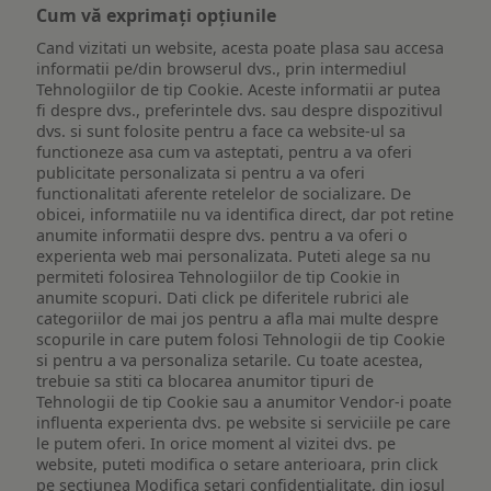
Cum vă exprimați opțiunile
Cand vizitati un website, acesta poate plasa sau accesa
informatii pe/din browserul dvs., prin intermediul
Tehnologiilor de tip Cookie. Aceste informatii ar putea
fi despre dvs., preferintele dvs. sau despre dispozitivul
dvs. si sunt folosite pentru a face ca website-ul sa
functioneze asa cum va asteptati, pentru a va oferi
publicitate personalizata si pentru a va oferi
functionalitati aferente retelelor de socializare. De
obicei, informatiile nu va identifica direct, dar pot retine
anumite informatii despre dvs. pentru a va oferi o
experienta web mai personalizata. Puteti alege sa nu
permiteti folosirea Tehnologiilor de tip Cookie in
anumite scopuri. Dati click pe diferitele rubrici ale
categoriilor de mai jos pentru a afla mai multe despre
scopurile in care putem folosi Tehnologii de tip Cookie
si pentru a va personaliza setarile. Cu toate acestea,
trebuie sa stiti ca blocarea anumitor tipuri de
Tehnologii de tip Cookie sau a anumitor Vendor-i poate
influenta experienta dvs. pe website si serviciile pe care
le putem oferi. In orice moment al vizitei dvs. pe
website, puteti modifica o setare anterioara, prin click
pe sectiunea Modifica setari confidentialitate, din josul