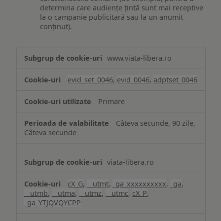
determina care audiențe țintă sunt mai receptive
la o campanie publicitară sau la un anumit
conținut).
Măsurare
www.viata-libera.ro
și
analiză
evid_set_0046
,
evid_0046
,
adptset_0046
Primare
Câteva secunde, 90 zile,
Câteva secunde
viata-libera.ro
cX_G
,
__utmt
,
_ga_xxxxxxxxxx
,
_ga
,
__utmb
,
__utma
,
__utmz
,
__utmc
,
cX_P
,
_ga_YTJQVQYCPP