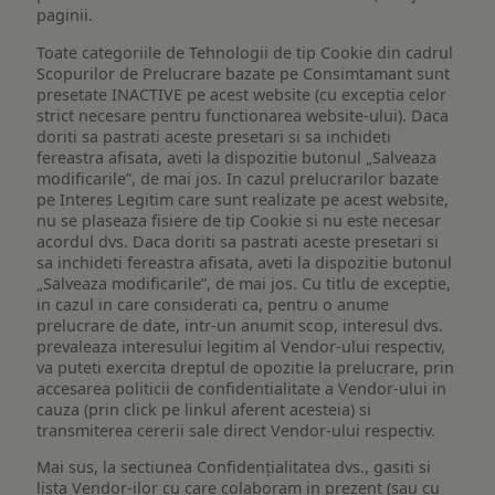
paginii.
Toate categoriile de Tehnologii de tip Cookie din cadrul
Scopurilor de Prelucrare bazate pe Consimtamant sunt
presetate INACTIVE pe acest website (cu exceptia celor
strict necesare pentru functionarea website-ului). Daca
doriti sa pastrati aceste presetari si sa inchideti
fereastra afisata, aveti la dispozitie butonul „Salveaza
modificarile”, de mai jos. In cazul prelucrarilor bazate
pe Interes Legitim care sunt realizate pe acest website,
nu se plaseaza fisiere de tip Cookie si nu este necesar
acordul dvs. Daca doriti sa pastrati aceste presetari si
sa inchideti fereastra afisata, aveti la dispozitie butonul
„Salveaza modificarile”, de mai jos. Cu titlu de exceptie,
in cazul in care considerati ca, pentru o anume
prelucrare de date, intr-un anumit scop, interesul dvs.
prevaleaza interesului legitim al Vendor-ului respectiv,
va puteti exercita dreptul de opozitie la prelucrare, prin
accesarea politicii de confidentialitate a Vendor-ului in
cauza (prin click pe linkul aferent acesteia) si
transmiterea cererii sale direct Vendor-ului respectiv.
Mai sus, la sectiunea Confidențialitatea dvs., gasiti si
lista Vendor-ilor cu care colaboram in prezent (sau cu