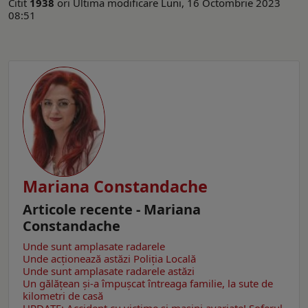
Citit
1938
ori
Ultima modificare Luni, 16 Octombrie 2023
08:51
Mariana Constandache
Articole recente - Mariana
Constandache
Unde sunt amplasate radarele
Unde acționează astăzi Poliția Locală
Unde sunt amplasate radarele astăzi
Un gălăţean și-a împușcat întreaga familie, la sute de
kilometri de casă
UPDATE: Accident cu victime și mașini avariate! Șoferul