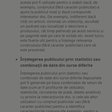
acesta pot fi utilizate pentru a stabili dacă, de
exemplu, conținutul (fără caracter publicitar) a
ajuns la publicul vizat și dacă corespunde
intereselor dvs. De exemplu, indiferent dacă
citiți un articol, vizionați un videoclip, ascultați
un podcast sau vizualizați o descriere a
produsului, cât timp petreceți pe acest serviciu și
pe paginile web pe care le vizitați etc. Acest lucru
este foarte util pentru a înțelege relevanța
conținutului (fără caracter publicitar) care vă
este prezentat.
Înțelegerea publicului prin statistici sau
combinații de date din surse diferite
Înțelegerea publicului prin statistici sau
combinații de date din surse diferite Rapoartele
pot fi generate pe baza combinației de seturi de
date (cum ar fi profilurile de utilizator,
statisticile, cercetarea de piață, datele analitice)
cu privire la interacțiunile dvs. și cele ale altor
utilizatori cu conținut publicitar sau (fără
caracter publicitar) pentru a identifica
caracteristicile comune (de exemplu, pentru a