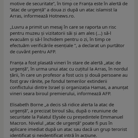
motive de securitate”, în timp ce Franța este în alertă de
”atac de urgență” a doua zi după un atac islamist la
Arras, informează Hotnews.ro.
„Luvru a primit un mesaj în care se raporta un risc
pentru muzeu și vizitatorii săi și am ales (...) să-l
evacuăm și să-l închidem pentru o zi, în timp ce
efectuăm verificările esențiale ”, a declarat un purtător
de cuvânt pentru AFP.
Franța a fost plasată vineri în stare de alertă „atac de
urgență”, în urma unui atac cu cuțitul la Arras, în nordul
țării, în care un profesor a fost ucis și două persoane au
fost grav rănite, pe fondul temerilor extinderii
conflictului dintre Israel și organizația Hamas, a anunțat
vineri seara biroul premierului, informează AFP.
Elisabeth Borne „a decis să ridice alerta la atac de
urgență”, a precizat biroul său, după o reuniune de
securitate la Palatul Elysée cu președintele Emmanuel
Macron. Nivelul „atac de urgență” poate fi pus în
aplicare imediat după un atac sau dacă un grup terorist
identificat și neidentificat intră în acțiune.