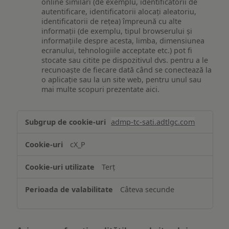
online similari (de exemplu, identificatorii de
autentificare, identificatorii alocați aleatoriu,
identificatorii de rețea) împreună cu alte
informații (de exemplu, tipul browserului și
informațiile despre acesta, limba, dimensiunea
ecranului, tehnologiile acceptate etc.) pot fi
stocate sau citite pe dispozitivul dvs. pentru a le
recunoaște de fiecare dată când se conectează la
o aplicație sau la un site web, pentru unul sau
mai multe scopuri prezentate aici.
Stocarea
admp-tc-sati.adtlgc.com
și/sau
accesarea
cX_P
informațiilor
de
Terț
pe
un
Câteva secunde
dispozitiv