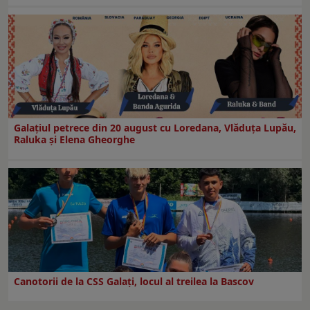
Galaţiul petrece din 20 august cu Loredana, Vlăduța Lupău,
Raluka și Elena Gheorghe
Canotorii de la CSS Galați, locul al treilea la Bascov