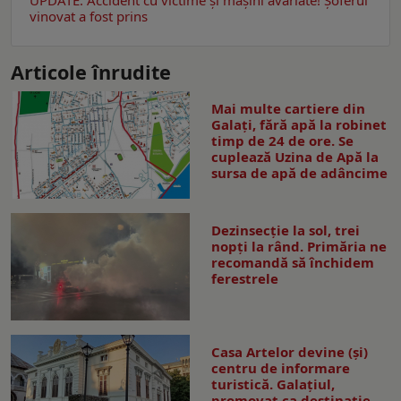
vinovat a fost prins
Articole înrudite
Mai multe cartiere din
Galați, fără apă la robinet
timp de 24 de ore. Se
cuplează Uzina de Apă la
sursa de apă de adâncime
Dezinsecţie la sol, trei
nopţi la rând. Primăria ne
recomandă să închidem
ferestrele
Casa Artelor devine (şi)
centru de informare
turistică. Galaţiul,
promovat ca destinaţie