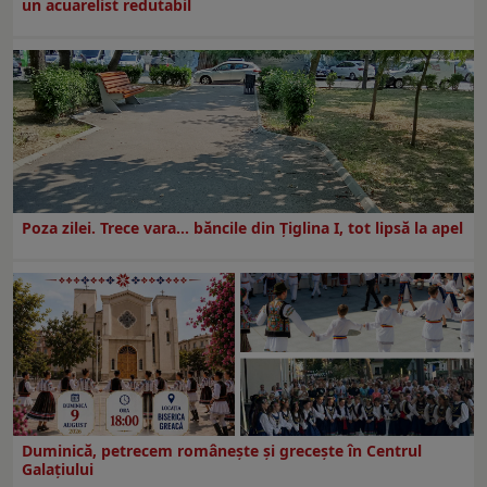
un acuarelist redutabil
Poza zilei. Trece vara… băncile din Ţiglina I, tot lipsă la apel
Duminică, petrecem româneşte şi greceşte în Centrul
Galaţiului