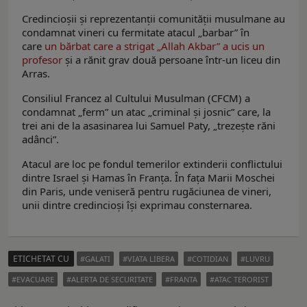
Credincioșii și reprezentanții comunității musulmane au
condamnat vineri cu fermitate atacul „barbar” în
care
un bărbat care a strigat „Allah Akbar” a ucis un
profesor
și a rănit grav două persoane într-un liceu din
Arras.
Consiliul Francez al Cultului Musulman (CFCM) a
condamnat „ferm” un atac „criminal și josnic” care, la
trei ani de la asasinarea lui Samuel Paty, „trezește răni
adânci”.
Atacul are loc pe fondul temerilor extinderii conflictului
dintre Israel și Hamas în Franța. În fața Marii Moschei
din Paris, unde veniseră pentru rugăciunea de vineri,
unii dintre credincioși își exprimau consternarea.
ETICHETAT CU
GALATI
VIATA LIBERA
COTIDIAN
LUVRU
EVACUARE
ALERTA DE SECURITATE
FRANTA
ATAC TERORIST