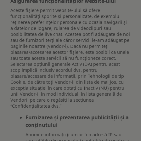
Asigurarea funcționalităților website-ului
Aceste fișiere permit website-ului să ofere
funcționalități sporite și personalizate, de exemplu
reţinerea preferinţelor personale cu ocazia navigării și
a datelor de logare, rularea de videoclipuri sau
posibilitatea de live chat. Acestea pot fi adăugate de noi
sau de furnizori terți ale căror servicii le-am adăugat pe
paginile noastre (Vendor-i). Dacă nu permiteți
plasarea/accesarea acestor fișiere, este posibil ca unele
sau toate aceste servicii să nu funcționeze corect.
Selectarea opțiunii generale Activ (DA) pentru acest
scop implică inclusiv acordul dvs. pentru
plasare/accesare de informații, prin Tehnologii de tip
Cookie, de către toți Vendor-ii din lista de mai jos, cu
excepția situației în care optați cu Inactiv (NU) pentru
unii Vendor-i, în mod individual, în lista generală de
Vendori, pe care o regăsiți la secțiunea
“Confidențialitatea dvs.”.
Furnizarea și prezentarea publicității și a
conținutului
Anumite informații (cum ar fi o adresă IP sau
capacitățile dispozitivului) sunt utilizate pentru a