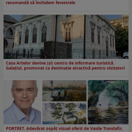
recomandă să închidem ferestrele
Casa Artelor devine (şi) centru de informare turistică.
Galaţiul, promovat ca destinaţie atractivă pentru vizitatori
PORTRET. Adevărat ospăț vizual oferit de Vasile Trandafir,