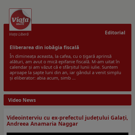
Editorial
Viaţa Liberă
Eliberarea din iobăgia fiscală
În dimineața aceasta, la cafea, cu o țigară aprinsă
alături, am avut o mică epifanie fiscală. M-am uitat în
calendar și am văzut că e sfârșitul lunii iulie. Suntem
aproape la șapte luni din an, iar gândul a venit simplu
și eliberator: abia acum, simb ...
Video News
Videointerviu cu ex-prefectul judeţului Galaţi,
Andreea Anamaria Naggar