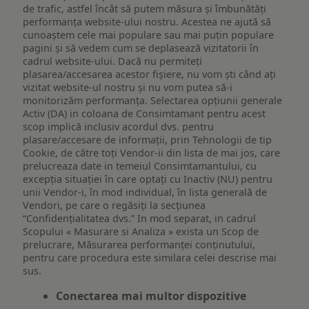
de trafic, astfel încât să putem măsura și îmbunătăți
performanța website-ului nostru. Acestea ne ajută să
cunoaștem cele mai populare sau mai puțin populare
pagini și să vedem cum se deplasează vizitatorii în
cadrul website-ului. Dacă nu permiteți
plasarea/accesarea acestor fișiere, nu vom ști când ați
vizitat website-ul nostru și nu vom putea să-i
monitorizăm performanța. Selectarea opțiunii generale
Activ (DA) in coloana de Consimtamant pentru acest
scop implică inclusiv acordul dvs. pentru
plasare/accesare de informații, prin Tehnologii de tip
Cookie, de către toți Vendor-ii din lista de mai jos, care
prelucreaza date in temeiul Consimtamantului, cu
excepția situației în care optați cu Inactiv (NU) pentru
unii Vendor-i, în mod individual, în lista generală de
Vendori, pe care o regăsiți la secțiunea
“Confidențialitatea dvs.” In mod separat, in cadrul
Scopului « Masurare si Analiza » exista un Scop de
prelucrare, Măsurarea performanței conținutului,
pentru care procedura este similara celei descrise mai
sus.
Conectarea mai multor dispozitive