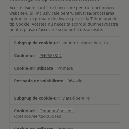
Aceste fisiere sunt strict necesare pentru functionarea
website-ului, inclusiv cele pentru salvarea/procesarea
optiunilor exprimate de dvs. cu privire la Tehnologii de
tip Cookie. Acestea nu necesita acordul dumneavoastra
pentru plasare/accesare si nu pot fi dezactivate.
Tehnologii
anunturi.viata-libera.ro
de
tip
PHPSESSID
Cookie
strict
Primare
necesare
364 zile
viata-libera.ro
OptanonConsent
,
OptanonAlertBoxClosed
Primare