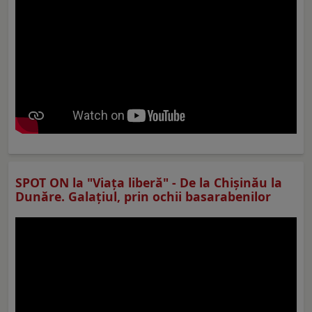
SPOT ON la "Viaţa liberă" - De la Chișinău la
Dunăre. Galațiul, prin ochii basarabenilor