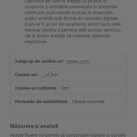
Opțiunile pe care le alegeți cu privire la
scopurile și entitățile enumerate în prezenta
notificare sunt salvate și puse la dispoziția
acelor entități sub formă de semnale digitale
(cum ar fi un șir de caractere). Acest lucru este
necesar pentru a permite atât acestui serviciu,
cât și acelor entități să respecte opțiunile
respective.
Asigurarea
vimeo.com
funcționalităților
website-
__cf_bm
ului
Terț
Câteva secunde
Măsurare și analiză
Aceste fișiere ne permit să contorizăm vizitele și sursele