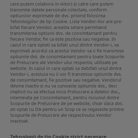
care putem colabora in viitor) si catre care putem
transmite datele personale colectate, conform
optiunilor exprimate de dvs. privind folosirea
Tehnologiilor de tip Cookie. Lista Vendor-ilor are pre-
bifat fiecare Vendor, aceasta setare permitand
transmiterea optiunii dvs. de consimtamant pentru
fiecare Vendor, fie ca este pozitiva sau negativa. In
cazul in care optati sa bifati unul dintre Vendor-i, va
exprimati acordul ca acestui Vendor sa ii fie transmise
optiunile dvs. de consimtamant pentru toate Scopurile
de Prelucrare ale Vendor-ului respectiv, utilizate pe
website. In cazul in care optati sa debifati unul dintre
Vendor-i, acestuia nu ii vor fi transmise optiunile dvs.
de consimtamant, fie pozitive sau negative. Vendorul
devine inactiv si nu va cunoaste optiunile dvs., deci
implicit nu va efectua nicio Prelucrare a datelor dvs.,
intemeiata pe Consimtamant, pentru niciunul dintre
Scopurile de Prelucrare de pe website, chiar daca dvs.
ati optat cu DA pentru un Scop ce se regaseste printre
Scopurile de Prelucrare ale respectivului Vendor
inactivat.
Tehnologii de tip Cookie strict necesare