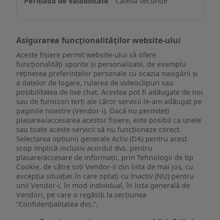
Câteva secunde
dispozitiv
Asigurarea funcționalităților website-ului
Aceste fișiere permit website-ului să ofere
funcționalități sporite și personalizate, de exemplu
reţinerea preferinţelor personale cu ocazia navigării și
a datelor de logare, rularea de videoclipuri sau
posibilitatea de live chat. Acestea pot fi adăugate de noi
sau de furnizori terți ale căror servicii le-am adăugat pe
paginile noastre (Vendor-i). Dacă nu permiteți
plasarea/accesarea acestor fișiere, este posibil ca unele
sau toate aceste servicii să nu funcționeze corect.
Selectarea opțiunii generale Activ (DA) pentru acest
scop implică inclusiv acordul dvs. pentru
plasare/accesare de informații, prin Tehnologii de tip
Cookie, de către toți Vendor-ii din lista de mai jos, cu
excepția situației în care optați cu Inactiv (NU) pentru
unii Vendor-i, în mod individual, în lista generală de
Vendori, pe care o regăsiți la secțiunea
“Confidențialitatea dvs.”.