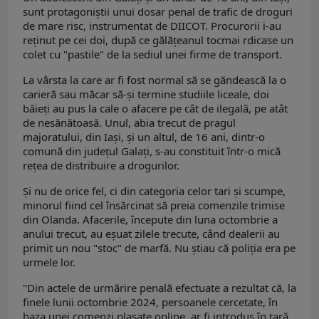
sunt protagoniștii unui dosar penal de trafic de droguri
de mare risc, instrumentat de DIICOT. Procurorii i-au
reținut pe cei doi, după ce gălățeanul tocmai rdicase un
colet cu "pastile" de la sediul unei firme de transport.
La vârsta la care ar fi fost normal să se găndească la o
carieră sau măcar să-și termine studiile liceale, doi
băieți au pus la cale o afacere pe cât de ilegală, pe atât
de nesănătoasă. Unul, abia trecut de pragul
majoratului, din Iași, și un altul, de 16 ani, dintr-o
comună din județul Galați, s-au constituit într-o mică
rețea de distribuire a drogurilor.
Și nu de orice fel, ci din categoria celor tari și scumpe,
minorul fiind cel însărcinat să preia comenzile trimise
din Olanda. Afacerile, începute din luna octombrie a
anului trecut, au eșuat zilele trecute, când dealerii au
primit un nou "stoc" de marfă. Nu știau că poliția era pe
urmele lor.
"Din actele de urmărire penală efectuate a rezultat că, la
finele lunii octombrie 2024, persoanele cercetate, în
baza unei comenzi plasate online, ar fi introdus în țară,