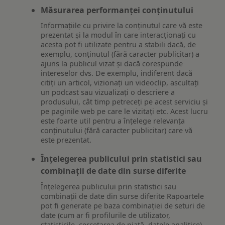
Măsurarea performanței conținutului
Informațiile cu privire la conținutul care vă este
prezentat și la modul în care interacționați cu
acesta pot fi utilizate pentru a stabili dacă, de
exemplu, conținutul (fără caracter publicitar) a
ajuns la publicul vizat și dacă corespunde
intereselor dvs. De exemplu, indiferent dacă
citiți un articol, vizionați un videoclip, ascultați
un podcast sau vizualizați o descriere a
produsului, cât timp petreceți pe acest serviciu și
pe paginile web pe care le vizitați etc. Acest lucru
este foarte util pentru a înțelege relevanța
conținutului (fără caracter publicitar) care vă
este prezentat.
Înțelegerea publicului prin statistici sau
combinații de date din surse diferite
Înțelegerea publicului prin statistici sau
combinații de date din surse diferite Rapoartele
pot fi generate pe baza combinației de seturi de
date (cum ar fi profilurile de utilizator,
statisticile, cercetarea de piață, datele analitice)