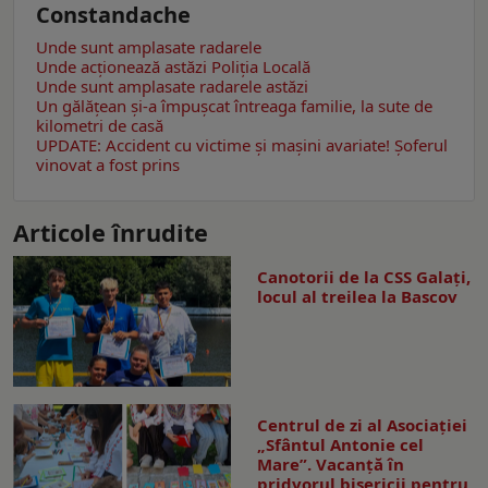
Constandache
Unde sunt amplasate radarele
Unde acționează astăzi Poliția Locală
Unde sunt amplasate radarele astăzi
Un gălăţean și-a împușcat întreaga familie, la sute de
kilometri de casă
UPDATE: Accident cu victime și mașini avariate! Șoferul
vinovat a fost prins
Articole înrudite
Canotorii de la CSS Galați,
locul al treilea la Bascov
Centrul de zi al Asociației
„Sfântul Antonie cel
Mare”. Vacanță în
pridvorul bisericii pentru