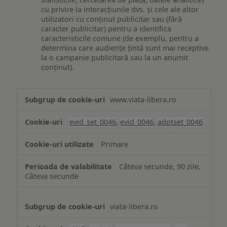
cu privire la interacțiunile dvs. și cele ale altor
utilizatori cu conținut publicitar sau (fără
caracter publicitar) pentru a identifica
caracteristicile comune (de exemplu, pentru a
determina care audiențe țintă sunt mai receptive
la o campanie publicitară sau la un anumit
conținut).
Măsurare
www.viata-libera.ro
și
analiză
evid_set_0046
,
evid_0046
,
adptset_0046
Primare
Câteva secunde, 90 zile,
Câteva secunde
viata-libera.ro