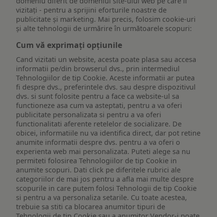
domeniu diferit de domeniul site-ului web pe care îl
vizitați - pentru a sprijini eforturile noastre de
publicitate și marketing. Mai precis, folosim cookie-uri
și alte tehnologii de urmărire în următoarele scopuri:
Cum vă exprimați opțiunile
Cand vizitati un website, acesta poate plasa sau accesa
informatii pe/din browserul dvs., prin intermediul
Tehnologiilor de tip Cookie. Aceste informatii ar putea
fi despre dvs., preferintele dvs. sau despre dispozitivul
dvs. si sunt folosite pentru a face ca website-ul sa
functioneze asa cum va asteptati, pentru a va oferi
publicitate personalizata si pentru a va oferi
functionalitati aferente retelelor de socializare. De
obicei, informatiile nu va identifica direct, dar pot retine
anumite informatii despre dvs. pentru a va oferi o
experienta web mai personalizata. Puteti alege sa nu
permiteti folosirea Tehnologiilor de tip Cookie in
anumite scopuri. Dati click pe diferitele rubrici ale
categoriilor de mai jos pentru a afla mai multe despre
scopurile in care putem folosi Tehnologii de tip Cookie
si pentru a va personaliza setarile. Cu toate acestea,
trebuie sa stiti ca blocarea anumitor tipuri de
Tehnologii de tip Cookie sau a anumitor Vendor-i poate