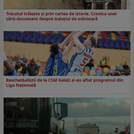
Trecutul trăiește și prin cartea de istorie. Cronica unei
cărți-document despre Galațiul de odinioară
Baschetbaliștii de la CSM Galați și-au aflat programul din
Liga Națională