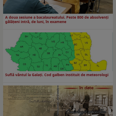
A doua sesiune a bacalaureatului. Peste 800 de absolvenţi
gălăţeni intră, de luni, în examene
Suflă vântul la Galaţi. Cod galben instituit de meteorologi