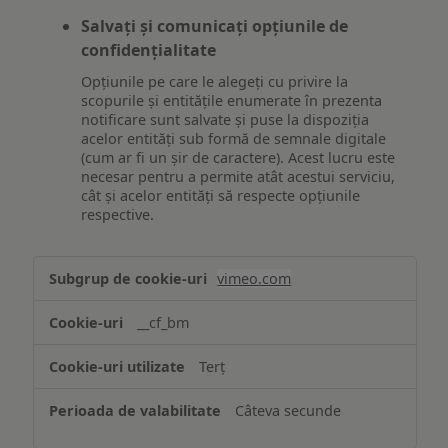
Salvați și comunicați opțiunile de
confidențialitate
Opțiunile pe care le alegeți cu privire la
scopurile și entitățile enumerate în prezenta
notificare sunt salvate și puse la dispoziția
acelor entități sub formă de semnale digitale
(cum ar fi un șir de caractere). Acest lucru este
necesar pentru a permite atât acestui serviciu,
cât și acelor entități să respecte opțiunile
respective.
Asigurarea
vimeo.com
funcționalităților
website-
__cf_bm
ului
Terț
Câteva secunde