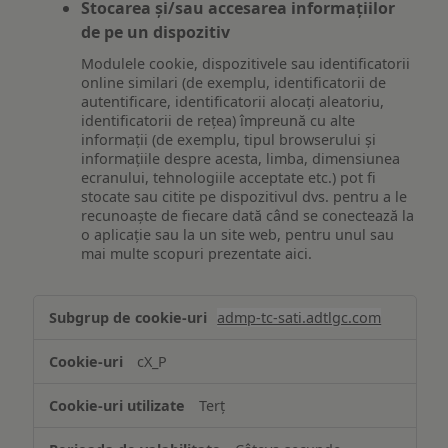
Stocarea și/sau accesarea informațiilor
de pe un dispozitiv
Modulele cookie, dispozitivele sau identificatorii
online similari (de exemplu, identificatorii de
autentificare, identificatorii alocați aleatoriu,
identificatorii de rețea) împreună cu alte
informații (de exemplu, tipul browserului și
informațiile despre acesta, limba, dimensiunea
ecranului, tehnologiile acceptate etc.) pot fi
stocate sau citite pe dispozitivul dvs. pentru a le
recunoaște de fiecare dată când se conectează la
o aplicație sau la un site web, pentru unul sau
mai multe scopuri prezentate aici.
Stocarea
admp-tc-sati.adtlgc.com
și/sau
accesarea
cX_P
informațiilor
de
Terț
pe
un