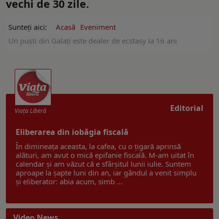
vechi de 30 zile.
Sunteți aici:
Acasă
Eveniment
Un puști din Galați este dealer de ecstasy la 16 ani
Editorial
Viaţa Liberă
Eliberarea din iobăgia fiscală
În dimineața aceasta, la cafea, cu o țigară aprinsă
alături, am avut o mică epifanie fiscală. M-am uitat în
calendar și am văzut că e sfârșitul lunii iulie. Suntem
aproape la șapte luni din an, iar gândul a venit simplu
și eliberator: abia acum, simb ...
Video News