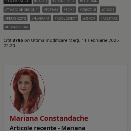
ETICHETAT CU
GALATI
VIATA LIBERA
COTIDIAN
TRAFIC DE DROGURI
ECSTASY
3CMC
CRISTALE
DIICOT
PERCHEZITII
FLAGRANT
ADOLESCENT
MINOR
ARESTARE
DOSAR PENAL
Citit
3786
ori
Ultima modificare Marți, 11 Februarie 2025
22:20
Mariana Constandache
Articole recente - Mariana