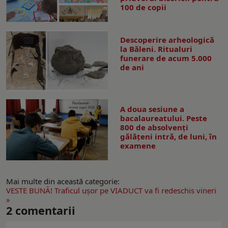
100 de copii
Descoperire arheologică
la Băleni. Ritualuri
funerare de acum 5.000
de ani
A doua sesiune a
bacalaureatului. Peste
800 de absolvenţi
gălăţeni intră, de luni, în
examene
Mai multe din această categorie:
VESTE BUNĂ! Traficul uşor pe VIADUCT va fi redeschis vineri
»
2
comentarii