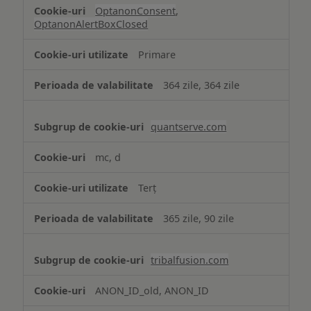
OptanonConsent
,
OptanonAlertBoxClosed
Primare
364 zile, 364 zile
quantserve.com
mc, d
Terț
365 zile, 90 zile
tribalfusion.com
ANON_ID_old, ANON_ID