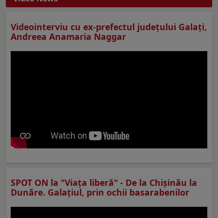
Videointerviu cu ex-prefectul judeţului Galaţi,
Andreea Anamaria Naggar
SPOT ON la "Viaţa liberă" - De la Chișinău la
Dunăre. Galațiul, prin ochii basarabenilor