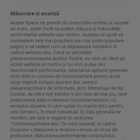
Măsurare și analiză
Aceste fișiere ne permit să contorizăm vizitele și sursele
de trafic, astfel încât să putem măsura și îmbunătăți
performanța website-ului nostru. Acestea ne ajută să
cunoaștem cele mai populare sau mai puțin populare
pagini și să vedem cum se deplasează vizitatorii în
cadrul website-ului. Dacă nu permiteți
plasarea/accesarea acestor fișiere, nu vom ști când ați
vizitat website-ul nostru și nu vom putea să-i
monitorizăm performanța. Selectarea opțiunii generale
Activ (DA) in coloana de Consimtamant pentru acest
scop implică inclusiv acordul dvs. pentru
plasare/accesare de informații, prin Tehnologii de tip
Cookie, de către toți Vendor-ii din lista de mai jos, care
prelucreaza date in temeiul Consimtamantului, cu
excepția situației în care optați cu Inactiv (NU) pentru
unii Vendor-i, în mod individual, în lista generală de
Vendori, pe care o regăsiți la secțiunea
“Confidențialitatea dvs.” In mod separat, in cadrul
Scopului « Masurare si Analiza » exista un Scop de
prelucrare, Măsurarea performanței conținutului,