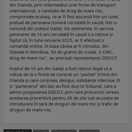
din Olanda, prin intermediul unei firme de transport
internațional, o cantitate de drog de mare risc,
comprimate ecstasy, ce ar fi fost ascunsă într-un colet,
preluat de persoana minoră cercetată în cauză, într-o
comună din județul Galați. De asemenea, în sarcina
persoanei de 16 ani cercetată în cauză s-a reținut și
faptul că, în luna ianuarie 2025, ar fi efectuat o
comandă online, în baza căreia ar fi introdus, din
Olanda în România, 50 de grame de cristal, 3-CMC,
drog de mare risc", au precizat reprezentanții DIICOT.
Puștiul de 16 ani din Galați a fost reținut după ce a
ridicat de la o firmă de curierat un "pachet" trimis din
Olanda și care conținea, desigur, substanțe interzise. El
și "partenerul" din Iași au fost duși la Tribunal, care a
admis propunerea DIICOT, prin care procurorii cereau
arestarea preventivă pentru 30 de zile sub acuzația de
introducere în țară de droguri de mare risc și trafic de
droguri de mare risc.