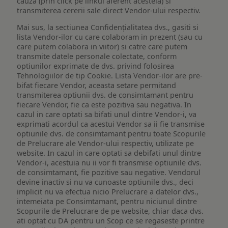
cauza (prin click pe linkul aferent acesteia) si
transmiterea cererii sale direct Vendor-ului respectiv.
Mai sus, la sectiunea Confidențialitatea dvs., gasiti si
lista Vendor-ilor cu care colaboram in prezent (sau cu
care putem colabora in viitor) si catre care putem
transmite datele personale colectate, conform
optiunilor exprimate de dvs. privind folosirea
Tehnologiilor de tip Cookie. Lista Vendor-ilor are pre-
bifat fiecare Vendor, aceasta setare permitand
transmiterea optiunii dvs. de consimtamant pentru
fiecare Vendor, fie ca este pozitiva sau negativa. In
cazul in care optati sa bifati unul dintre Vendor-i, va
exprimati acordul ca acestui Vendor sa ii fie transmise
optiunile dvs. de consimtamant pentru toate Scopurile
de Prelucrare ale Vendor-ului respectiv, utilizate pe
website. In cazul in care optati sa debifati unul dintre
Vendor-i, acestuia nu ii vor fi transmise optiunile dvs.
de consimtamant, fie pozitive sau negative. Vendorul
devine inactiv si nu va cunoaste optiunile dvs., deci
implicit nu va efectua nicio Prelucrare a datelor dvs.,
intemeiata pe Consimtamant, pentru niciunul dintre
Scopurile de Prelucrare de pe website, chiar daca dvs.
ati optat cu DA pentru un Scop ce se regaseste printre