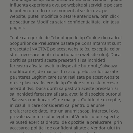
influenta experienta dvs. pe website si serviciile pe care
le putem oferi. In orice moment al vizitei dvs. pe
website, puteti modifica o setare anterioara, prin click
pe sectiunea Modifica setari confidentialitate, din josul
paginii.
Toate categoriile de Tehnologii de tip Cookie din cadrul
Scopurilor de Prelucrare bazate pe Consimtamant sunt
presetate INACTIVE pe acest website (cu exceptia celor
strict necesare pentru functionarea website-ului). Daca
doriti sa pastrati aceste presetari si sa inchideti
fereastra afisata, aveti la dispozitie butonul „Salveaza
modificarile”, de mai jos. In cazul prelucrarilor bazate
pe Interes Legitim care sunt realizate pe acest website,
nu se plaseaza fisiere de tip Cookie si nu este necesar
acordul dvs. Daca doriti sa pastrati aceste presetari si
sa inchideti fereastra afisata, aveti la dispozitie butonul
„Salveaza modificarile”, de mai jos. Cu titlu de exceptie,
in cazul in care considerati ca, pentru o anume
prelucrare de date, intr-un anumit scop, interesul dvs.
prevaleaza interesului legitim al Vendor-ului respectiv,
va puteti exercita dreptul de opozitie la prelucrare, prin
accesarea politicii de confidentialitate a Vendor-ului in