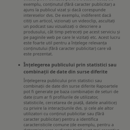
exemplu, conținutul (fără caracter publicitar) a
ajuns la publicul vizat și dacă corespunde
intereselor dvs. De exemplu, indiferent dacă
citiți un articol, vizionați un videoclip, ascultați
un podcast sau vizualizați o descriere a
produsului, cât timp petreceți pe acest serviciu și
pe paginile web pe care le vizitați etc. Acest lucru
este foarte util pentru a înțelege relevanța
conținutului (fără caracter publicitar) care vă
este prezentat.
Înțelegerea publicului prin statistici sau
combinații de date din surse diferite
Înțelegerea publicului prin statistici sau
combinații de date din surse diferite Rapoartele
pot fi generate pe baza combinației de seturi de
date (cum ar fi profilurile de utilizator,
statisticile, cercetarea de piață, datele analitice)
cu privire la interacțiunile dvs. și cele ale altor
utilizatori cu conținut publicitar sau (fără
caracter publicitar) pentru a identifica
caracteristicile comune (de exemplu, pentru a