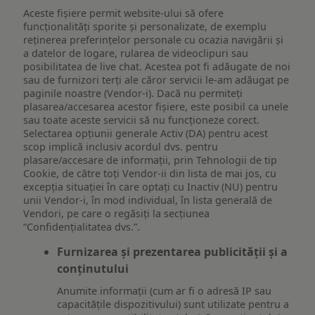
Aceste fișiere permit website-ului să ofere
funcționalități sporite și personalizate, de exemplu
reţinerea preferinţelor personale cu ocazia navigării și
a datelor de logare, rularea de videoclipuri sau
posibilitatea de live chat. Acestea pot fi adăugate de noi
sau de furnizori terți ale căror servicii le-am adăugat pe
paginile noastre (Vendor-i). Dacă nu permiteți
plasarea/accesarea acestor fișiere, este posibil ca unele
sau toate aceste servicii să nu funcționeze corect.
Selectarea opțiunii generale Activ (DA) pentru acest
scop implică inclusiv acordul dvs. pentru
plasare/accesare de informații, prin Tehnologii de tip
Cookie, de către toți Vendor-ii din lista de mai jos, cu
excepția situației în care optați cu Inactiv (NU) pentru
unii Vendor-i, în mod individual, în lista generală de
Vendori, pe care o regăsiți la secțiunea
“Confidențialitatea dvs.”.
Furnizarea și prezentarea publicității și a
conținutului
Anumite informații (cum ar fi o adresă IP sau
capacitățile dispozitivului) sunt utilizate pentru a