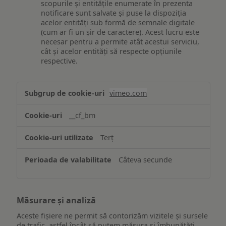
scopurile și entitățile enumerate în prezenta
notificare sunt salvate și puse la dispoziția
acelor entități sub formă de semnale digitale
(cum ar fi un șir de caractere). Acest lucru este
necesar pentru a permite atât acestui serviciu,
cât și acelor entități să respecte opțiunile
respective.
Asigurarea
vimeo.com
funcționalităților
website-
__cf_bm
ului
Terț
Câteva secunde
Măsurare și analiză
Aceste fișiere ne permit să contorizăm vizitele și sursele
de trafic, astfel încât să putem măsura și îmbunătăți