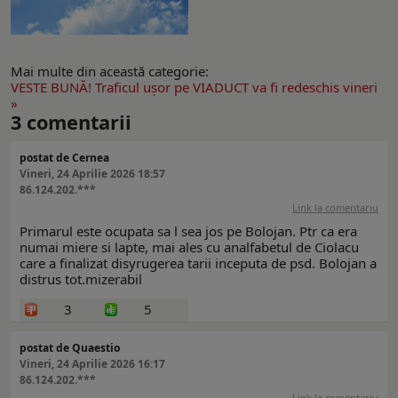
Mai multe din această categorie:
VESTE BUNĂ! Traficul uşor pe VIADUCT va fi redeschis vineri
»
3
comentarii
postat de Cernea
Vineri, 24 Aprilie 2026 18:57
86.124.202.***
Link la comentariu
Primarul este ocupata sa l sea jos pe Bolojan. Ptr ca era
numai miere si lapte, mai ales cu analfabetul de Ciolacu
care a finalizat disyrugerea tarii inceputa de psd. Bolojan a
distrus tot.mizerabil
3
5
postat de Quaestio
Vineri, 24 Aprilie 2026 16:17
86.124.202.***
Link la comentariu