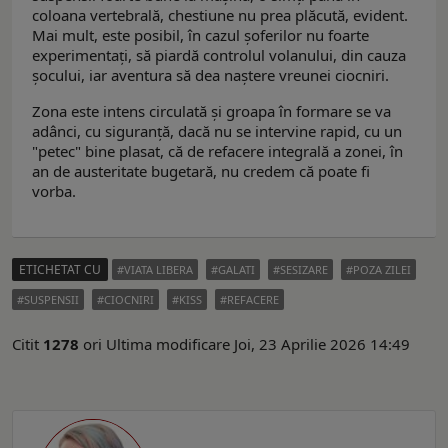
coloana vertebrală, chestiune nu prea plăcută, evident.
Mai mult, este posibil, în cazul şoferilor nu foarte
experimentaţi, să piardă controlul volanului, din cauza
şocului, iar aventura să dea naştere vreunei ciocniri.
Zona este intens circulată şi groapa în formare se va
adânci, cu siguranţă, dacă nu se intervine rapid, cu un
"petec" bine plasat, că de refacere integrală a zonei, în
an de austeritate bugetară, nu credem că poate fi
vorba.
ETICHETAT CU
VIATA LIBERA
GALATI
SESIZARE
POZA ZILEI
SUSPENSII
CIOCNIRI
KISS
REFACERE
Citit
1278
ori
Ultima modificare Joi, 23 Aprilie 2026 14:49