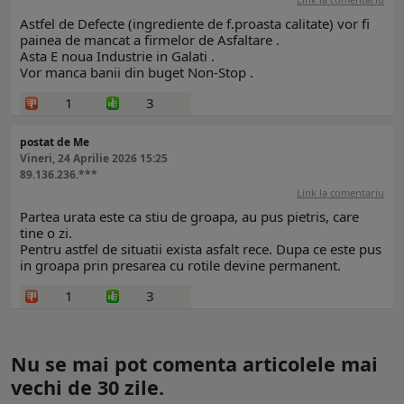
Astfel de Defecte (ingrediente de f.proasta calitate) vor fi
painea de mancat a firmelor de Asfaltare .
Asta E noua Industrie in Galati .
Vor manca banii din buget Non-Stop .
1
3
postat de Me
Vineri, 24 Aprilie 2026 15:25
89.136.236.***
Link la comentariu
Partea urata este ca stiu de groapa, au pus pietris, care
tine o zi.
Pentru astfel de situatii exista asfalt rece. Dupa ce este pus
in groapa prin presarea cu rotile devine permanent.
1
3
Nu se mai pot comenta articolele mai
vechi de 30 zile.