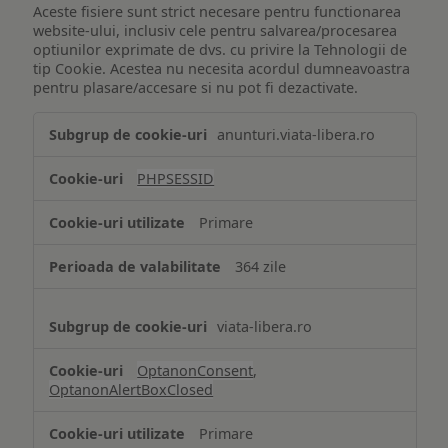
Aceste fisiere sunt strict necesare pentru functionarea
website-ului, inclusiv cele pentru salvarea/procesarea
optiunilor exprimate de dvs. cu privire la Tehnologii de
tip Cookie. Acestea nu necesita acordul dumneavoastra
pentru plasare/accesare si nu pot fi dezactivate.
Tehnologii
anunturi.viata-libera.ro
de
tip
PHPSESSID
Cookie
strict
Primare
necesare
364 zile
viata-libera.ro
OptanonConsent
,
OptanonAlertBoxClosed
Primare