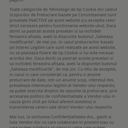
Toate categoriile de Tehnologii de tip Cookie din cadrul
Scopurilor de Prelucrare bazate pe Consimtamant sunt
presetate INACTIVE pe acest website (cu exceptia celor
strict necesare pentru functionarea website-ului). Daca
doriti sa pastrati aceste presetari si sa inchideti
fereastra afisata, aveti la dispozitie butonul „Salveaza
modificarile”, de mai jos. In cazul prelucrarilor bazate
pe Interes Legitim care sunt realizate pe acest website,
nu se plaseaza fisiere de tip Cookie si nu este necesar
acordul dvs. Daca doriti sa pastrati aceste presetari si
sa inchideti fereastra afisata, aveti la dispozitie butonul
„Salveaza modificarile”, de mai jos. Cu titlu de exceptie,
in cazul in care considerati ca, pentru o anume
prelucrare de date, intr-un anumit scop, interesul dvs.
prevaleaza interesului legitim al Vendor-ului respectiv,
va puteti exercita dreptul de opozitie la prelucrare, prin
accesarea politicii de confidentialitate a Vendor-ului in
cauza (prin click pe linkul aferent acesteia) si
transmiterea cererii sale direct Vendor-ului respectiv.
Mai sus, la sectiunea Confidențialitatea dvs., gasiti si
lista Vendor-ilor cu care colaboram in prezent (sau cu
care putem colabora in viitor) si catre care putem