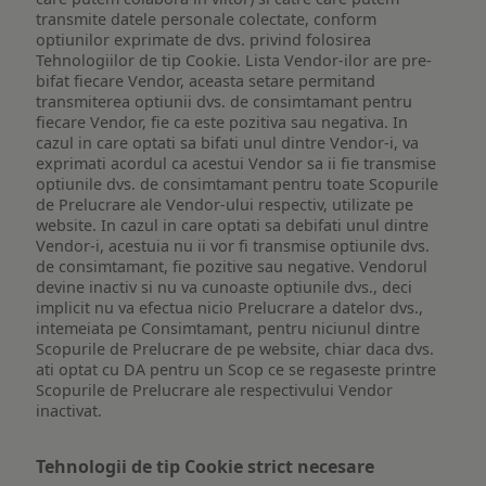
transmite datele personale colectate, conform
optiunilor exprimate de dvs. privind folosirea
Tehnologiilor de tip Cookie. Lista Vendor-ilor are pre-
bifat fiecare Vendor, aceasta setare permitand
transmiterea optiunii dvs. de consimtamant pentru
fiecare Vendor, fie ca este pozitiva sau negativa. In
cazul in care optati sa bifati unul dintre Vendor-i, va
exprimati acordul ca acestui Vendor sa ii fie transmise
optiunile dvs. de consimtamant pentru toate Scopurile
de Prelucrare ale Vendor-ului respectiv, utilizate pe
website. In cazul in care optati sa debifati unul dintre
Vendor-i, acestuia nu ii vor fi transmise optiunile dvs.
de consimtamant, fie pozitive sau negative. Vendorul
devine inactiv si nu va cunoaste optiunile dvs., deci
implicit nu va efectua nicio Prelucrare a datelor dvs.,
intemeiata pe Consimtamant, pentru niciunul dintre
Scopurile de Prelucrare de pe website, chiar daca dvs.
ati optat cu DA pentru un Scop ce se regaseste printre
Scopurile de Prelucrare ale respectivului Vendor
inactivat.
Tehnologii de tip Cookie strict necesare