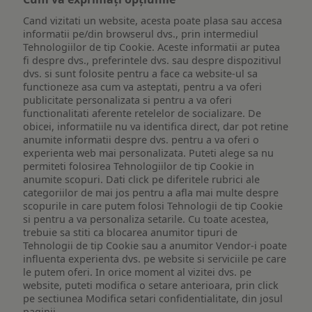
Cand vizitati un website, acesta poate plasa sau accesa
informatii pe/din browserul dvs., prin intermediul
Tehnologiilor de tip Cookie. Aceste informatii ar putea
fi despre dvs., preferintele dvs. sau despre dispozitivul
dvs. si sunt folosite pentru a face ca website-ul sa
functioneze asa cum va asteptati, pentru a va oferi
publicitate personalizata si pentru a va oferi
functionalitati aferente retelelor de socializare. De
obicei, informatiile nu va identifica direct, dar pot retine
anumite informatii despre dvs. pentru a va oferi o
experienta web mai personalizata. Puteti alege sa nu
permiteti folosirea Tehnologiilor de tip Cookie in
anumite scopuri. Dati click pe diferitele rubrici ale
categoriilor de mai jos pentru a afla mai multe despre
scopurile in care putem folosi Tehnologii de tip Cookie
si pentru a va personaliza setarile. Cu toate acestea,
trebuie sa stiti ca blocarea anumitor tipuri de
Tehnologii de tip Cookie sau a anumitor Vendor-i poate
influenta experienta dvs. pe website si serviciile pe care
le putem oferi. In orice moment al vizitei dvs. pe
website, puteti modifica o setare anterioara, prin click
pe sectiunea Modifica setari confidentialitate, din josul
paginii.