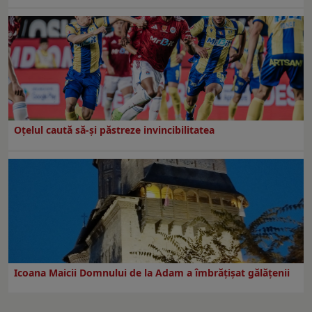
Oțelul caută să-și păstreze invincibilitatea
Icoana Maicii Domnului de la Adam a îmbrățișat gălățenii