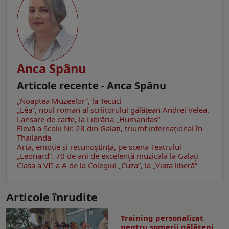
Anca Spânu
Articole recente - Anca Spânu
„Noaptea Muzeelor”, la Tecuci
„Léa”, noul roman al scriitorului gălăţean Andrei Velea.
Lansare de carte, la Librăria „Humanitas”
Elevă a Școlii Nr. 28 din Galați, triumf internațional în
Thailanda
Artă, emoţie şi recunoştinţă, pe scena Teatrului
„Leonard”. 70 de ani de excelență muzicală la Galaţi
Clasa a VII-a A de la Colegiul „Cuza”, la „Viaţa liberă”
Articole înrudite
Training personalizat
pentru șomerii gălățeni