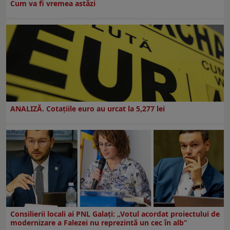
Cum va fi vremea astăzi
ANALIZĂ. Cotațiile euro au urcat la 5,277 lei
Consilierii locali ai PNL Galaţi: „Votul acordat proiectului de
modernizare a Falezei nu reprezintă un cec în alb”