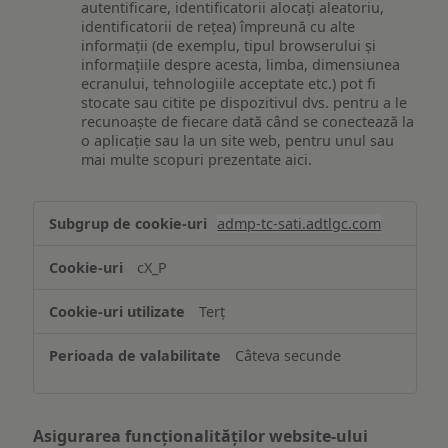
autentificare, identificatorii alocați aleatoriu,
identificatorii de rețea) împreună cu alte
informații (de exemplu, tipul browserului și
informațiile despre acesta, limba, dimensiunea
ecranului, tehnologiile acceptate etc.) pot fi
stocate sau citite pe dispozitivul dvs. pentru a le
recunoaște de fiecare dată când se conectează la
o aplicație sau la un site web, pentru unul sau
mai multe scopuri prezentate aici.
Stocarea
admp-tc-sati.adtlgc.com
și/sau
accesarea
cX_P
informațiilor
de
Terț
pe
un
Câteva secunde
dispozitiv
Asigurarea funcționalităților website-ului