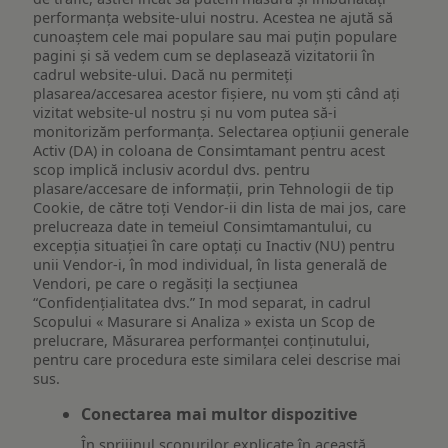
performanța website-ului nostru. Acestea ne ajută să
cunoaștem cele mai populare sau mai puțin populare
pagini și să vedem cum se deplasează vizitatorii în
cadrul website-ului. Dacă nu permiteți
plasarea/accesarea acestor fișiere, nu vom ști când ați
vizitat website-ul nostru și nu vom putea să-i
monitorizăm performanța. Selectarea opțiunii generale
Activ (DA) in coloana de Consimtamant pentru acest
scop implică inclusiv acordul dvs. pentru
plasare/accesare de informații, prin Tehnologii de tip
Cookie, de către toți Vendor-ii din lista de mai jos, care
prelucreaza date in temeiul Consimtamantului, cu
excepția situației în care optați cu Inactiv (NU) pentru
unii Vendor-i, în mod individual, în lista generală de
Vendori, pe care o regăsiți la secțiunea
“Confidențialitatea dvs.” In mod separat, in cadrul
Scopului « Masurare si Analiza » exista un Scop de
prelucrare, Măsurarea performanței conținutului,
pentru care procedura este similara celei descrise mai
sus.
Conectarea mai multor dispozitive
În sprijinul scopurilor explicate în această