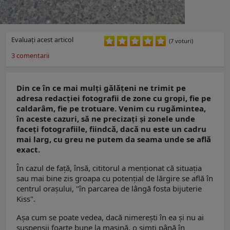
Evaluaţi acest articol
(7 voturi)
3
comentarii
Din ce în ce mai mulţi gălăţeni ne trimit pe
adresa redacţiei fotografii de zone cu gropi, fie pe
caldarâm, fie pe trotuare. Venim cu rugămintea,
în aceste cazuri, să ne precizaţi şi zonele unde
faceţi fotografiile, fiindcă, dacă nu este un cadru
mai larg, cu greu ne putem da seama unde se află
exact.
În cazul de faţă, însă, cititorul a menţionat că situaţia
sau mai bine zis groapa cu potenţial de lărgire se află în
centrul oraşului, "în parcarea de lângă fosta bijuterie
Kiss".
Aşa cum se poate vedea, dacă nimereşti în ea şi nu ai
suspensii foarte bune la maşină, o simţi până în