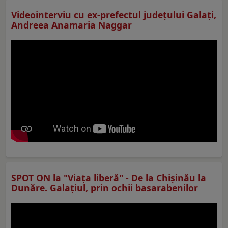
Videointerviu cu ex-prefectul judeţului Galaţi,
Andreea Anamaria Naggar
SPOT ON la "Viaţa liberă" - De la Chișinău la
Dunăre. Galațiul, prin ochii basarabenilor