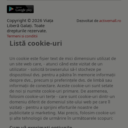
Copyright © 2026 Viaţa
Dezvoltat de
activemall.ro
Liberă Galaţi. Toate
drepturile rezervate.
Termeni si conditii
Listă cookie-uri
Un cookie este fişier text de mici dimensiuni utilizat de
un site web care, - atunci când este vizitat de un
utilizator - solicită browserului să-l stocheze pe
dispozitivul dvs. pentru a păstra în memorie informații
despre dvs., precum și preferințele dvs. de limbă sau
informații de conectare. Aceste cookie-uri sunt setate
de noi și numite cookie-uri primare. De asemenea,
folosim cookie-uri terțe - care sunt cookie-uri dintr-un
domeniu diferit de domeniul site-ului web pe care îl
vizitați - pentru a sprijini eforturile noastre de
publicitate și marketing. Mai precis, folosim cookie-uri
și alte tehnologii de urmărire în următoarele scopuri:
Cum vă exprimați opțiunile