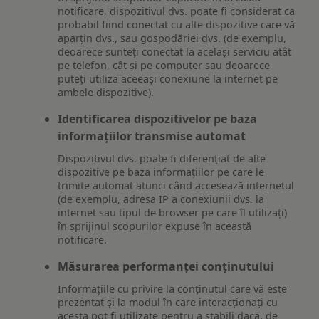
notificare, dispozitivul dvs. poate fi considerat ca
probabil fiind conectat cu alte dispozitive care vă
aparțin dvs., sau gospodăriei dvs. (de exemplu,
deoarece sunteți conectat la același serviciu atât
pe telefon, cât și pe computer sau deoarece
puteți utiliza aceeași conexiune la internet pe
ambele dispozitive).
Identificarea dispozitivelor pe baza
informațiilor transmise automat
Dispozitivul dvs. poate fi diferențiat de alte
dispozitive pe baza informațiilor pe care le
trimite automat atunci când accesează internetul
(de exemplu, adresa IP a conexiunii dvs. la
internet sau tipul de browser pe care îl utilizați)
în sprijinul scopurilor expuse în această
notificare.
Măsurarea performanței conținutului
Informațiile cu privire la conținutul care vă este
prezentat și la modul în care interacționați cu
acesta pot fi utilizate pentru a stabili dacă, de