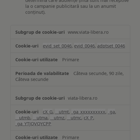
determina care audiențe țintă sunt mai receptive
la o campanie publicitară sau la un anumit
conținut).
Măsurare
www.viata-libera.ro
și
analiză
evid_set_0046
,
evid_0046
,
adptset_0046
Primare
Câteva secunde, 90 zile,
Câteva secunde
viata-libera.ro
cX_G
,
__utmt
,
_ga_xxxxxxxxxx
,
_ga
,
__utmb
,
__utma
,
__utmz
,
__utmc
,
cX_P
,
_ga_YTJQVQYCPP
Primare