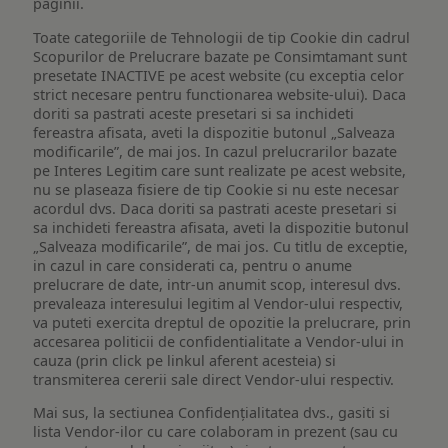
paginii.
Toate categoriile de Tehnologii de tip Cookie din cadrul
Scopurilor de Prelucrare bazate pe Consimtamant sunt
presetate INACTIVE pe acest website (cu exceptia celor
strict necesare pentru functionarea website-ului). Daca
doriti sa pastrati aceste presetari si sa inchideti
fereastra afisata, aveti la dispozitie butonul „Salveaza
modificarile”, de mai jos. In cazul prelucrarilor bazate
pe Interes Legitim care sunt realizate pe acest website,
nu se plaseaza fisiere de tip Cookie si nu este necesar
acordul dvs. Daca doriti sa pastrati aceste presetari si
sa inchideti fereastra afisata, aveti la dispozitie butonul
„Salveaza modificarile”, de mai jos. Cu titlu de exceptie,
in cazul in care considerati ca, pentru o anume
prelucrare de date, intr-un anumit scop, interesul dvs.
prevaleaza interesului legitim al Vendor-ului respectiv,
va puteti exercita dreptul de opozitie la prelucrare, prin
accesarea politicii de confidentialitate a Vendor-ului in
cauza (prin click pe linkul aferent acesteia) si
transmiterea cererii sale direct Vendor-ului respectiv.
Mai sus, la sectiunea Confidențialitatea dvs., gasiti si
lista Vendor-ilor cu care colaboram in prezent (sau cu