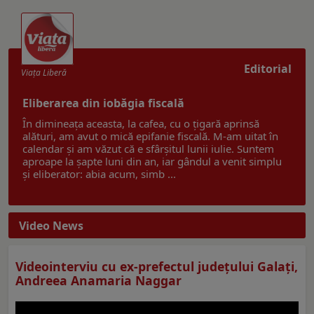
Editorial
Viaţa Liberă
Eliberarea din iobăgia fiscală
În dimineața aceasta, la cafea, cu o țigară aprinsă
alături, am avut o mică epifanie fiscală. M-am uitat în
calendar și am văzut că e sfârșitul lunii iulie. Suntem
aproape la șapte luni din an, iar gândul a venit simplu
și eliberator: abia acum, simb ...
Video News
Videointerviu cu ex-prefectul judeţului Galaţi,
Andreea Anamaria Naggar