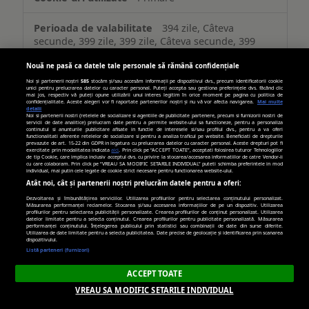
394 zile, Câteva
secunde, 399 zile, 399 zile, Câteva secunde, 399
zile, 182 zile, 364 zile, 394 zile, 729 zile
Nouă ne pasă ca datele tale personale să rămână confidențiale
Noi și partenerii noștri
585
stocăm și/sau accesăm informații pe dispozitivul dvs., precum identificatorii cookie
unici pentru prelucrarea datelor cu caracter personal. Puteți accepta sau gestiona preferințele dvs. făcând clic
adtlgc.com
mai jos, respectiv vă puteți opune utilizării unui interes legitim în orice moment pe pagina cu politica de
confidențialitate. Aceste alegeri vor fi raportate partenerilor noștri și nu vă vor afecta navigarea.
Mai multe
detalii
Noi si partenerii nostri (retelele de socializare si agentiile de publicitate partenere, precum si furnizorii nostri de
servicii de date analitice) prelucram date pentru a permite website-ului sa functioneze, pentru a personaliza
evid_0046
continutul si anunturile publicitare afisate in functie de interesele si/sau profilul dvs., pentru a va oferi
functionalitati aferente retelelor de socializare si pentru a analiza traficul pe website. Beneficiati de drepturile
prevazute de art. 15-22 din GDPR in legatura cu prelucrarea datelor cu caracter personal. Aceste drepturi pot fi
exercitate prin modalitatea indicata
aici
. Prin click pe “ACCEPT TOATE”, acceptati folosirea tuturor Tehnologiilor
Terț
de tip Cookie, care implica inclusiv acceptul dvs. cu privire la stocarea/accesarea informatiilor de catre Vendor-ii
cu care colaboram. Prin click pe “VREAU SA MODIFIC SETARILE INDIVIDUAL” puteti schimba preferintele in mod
individual, mai putin cele legate de cookie strict necesare pentru functionarea website-ului.
Atât noi, cât și partenerii noștri prelucrăm datele pentru a oferi:
540 zile
Dezvoltarea și îmbunătățirea serviciilor. Utilizarea profilurilor pentru selectarea conținutului personalizat.
Măsurarea performanței reclamelor. Stocarea și/sau accesarea informațiilor de pe un dispozitiv. Utilizarea
profilurilor pentru selectarea publicității personalizate. Crearea profilurilor de conținut personalizat. Utilizarea
datelor limitate pentru a selecta conținutul. Crearea profilurilor pentru publicitate personalizată. Măsurarea
trafic.ro
performanței conținutului. Înțelegerea publicului prin statistici sau combinații de date din surse diferite.
Utilizarea de date limitate pentru a selecta publicitatea. Date precise de geolocație și identificarea prin scanarea
dispozitivului.
Listă parteneri (furnizori)
trafic_bctrack, trafic_ranking
ACCEPT TOATE
Terț
VREAU SA MODIFIC SETARILE INDIVIDUAL