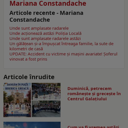
Mariana Constandache
Articole recente - Mariana
Constandache
Unde sunt amplasate radarele
Unde acționează astăzi Poliția Locală
Unde sunt amplasate radarele astăzi
Un gălăţean și-a împușcat întreaga familie, la sute de
kilometri de casă
UPDATE: Accident cu victime și mașini avariate! Șoferul
vinovat a fost prins
Articole înrudite
Duminică, petrecem
româneşte şi greceşte în
Centrul Galaţiului
Cum va fi vremea astăzi