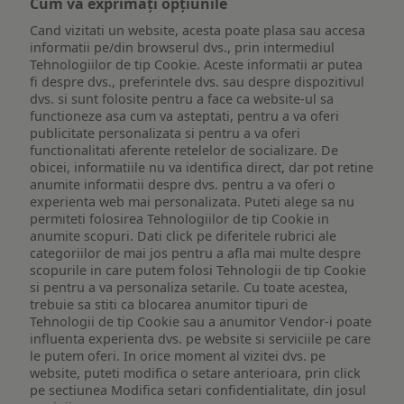
Cum vă exprimați opțiunile
Cand vizitati un website, acesta poate plasa sau accesa
informatii pe/din browserul dvs., prin intermediul
Tehnologiilor de tip Cookie. Aceste informatii ar putea
fi despre dvs., preferintele dvs. sau despre dispozitivul
dvs. si sunt folosite pentru a face ca website-ul sa
functioneze asa cum va asteptati, pentru a va oferi
publicitate personalizata si pentru a va oferi
functionalitati aferente retelelor de socializare. De
obicei, informatiile nu va identifica direct, dar pot retine
anumite informatii despre dvs. pentru a va oferi o
experienta web mai personalizata. Puteti alege sa nu
permiteti folosirea Tehnologiilor de tip Cookie in
anumite scopuri. Dati click pe diferitele rubrici ale
categoriilor de mai jos pentru a afla mai multe despre
scopurile in care putem folosi Tehnologii de tip Cookie
si pentru a va personaliza setarile. Cu toate acestea,
trebuie sa stiti ca blocarea anumitor tipuri de
Tehnologii de tip Cookie sau a anumitor Vendor-i poate
influenta experienta dvs. pe website si serviciile pe care
le putem oferi. In orice moment al vizitei dvs. pe
website, puteti modifica o setare anterioara, prin click
pe sectiunea Modifica setari confidentialitate, din josul