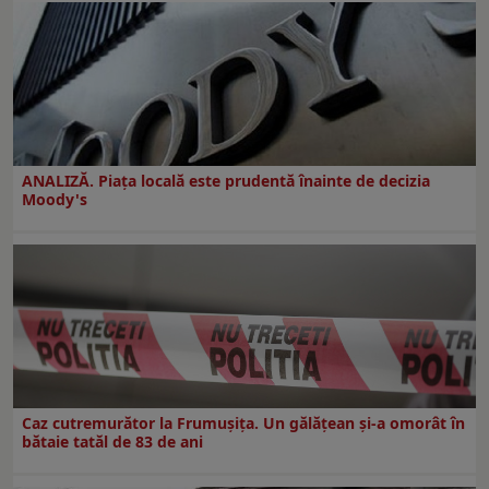
ANALIZĂ. Piața locală este prudentă înainte de decizia
Moody's
Caz cutremurător la Frumușița. Un gălățean și-a omorât în
bătaie tatăl de 83 de ani