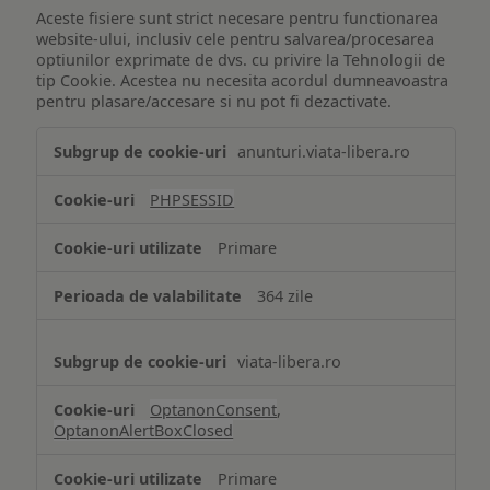
Aceste fisiere sunt strict necesare pentru functionarea
website-ului, inclusiv cele pentru salvarea/procesarea
optiunilor exprimate de dvs. cu privire la Tehnologii de
tip Cookie. Acestea nu necesita acordul dumneavoastra
pentru plasare/accesare si nu pot fi dezactivate.
Tehnologii
anunturi.viata-libera.ro
de
tip
PHPSESSID
Cookie
strict
Primare
necesare
364 zile
viata-libera.ro
OptanonConsent
,
OptanonAlertBoxClosed
Primare