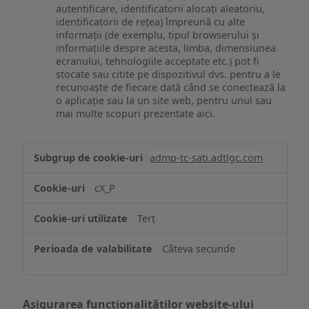
autentificare, identificatorii alocați aleatoriu,
identificatorii de rețea) împreună cu alte
informații (de exemplu, tipul browserului și
informațiile despre acesta, limba, dimensiunea
ecranului, tehnologiile acceptate etc.) pot fi
stocate sau citite pe dispozitivul dvs. pentru a le
recunoaște de fiecare dată când se conectează la
o aplicație sau la un site web, pentru unul sau
mai multe scopuri prezentate aici.
Stocarea
admp-tc-sati.adtlgc.com
și/sau
accesarea
cX_P
informațiilor
de
Terț
pe
un
Câteva secunde
dispozitiv
Asigurarea funcționalităților website-ului