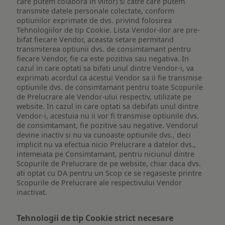
care putem colabora in viitor) si catre care putem
transmite datele personale colectate, conform
optiunilor exprimate de dvs. privind folosirea
Tehnologiilor de tip Cookie. Lista Vendor-ilor are pre-
bifat fiecare Vendor, aceasta setare permitand
transmiterea optiunii dvs. de consimtamant pentru
fiecare Vendor, fie ca este pozitiva sau negativa. In
cazul in care optati sa bifati unul dintre Vendor-i, va
exprimati acordul ca acestui Vendor sa ii fie transmise
optiunile dvs. de consimtamant pentru toate Scopurile
de Prelucrare ale Vendor-ului respectiv, utilizate pe
website. In cazul in care optati sa debifati unul dintre
Vendor-i, acestuia nu ii vor fi transmise optiunile dvs.
de consimtamant, fie pozitive sau negative. Vendorul
devine inactiv si nu va cunoaste optiunile dvs., deci
implicit nu va efectua nicio Prelucrare a datelor dvs.,
intemeiata pe Consimtamant, pentru niciunul dintre
Scopurile de Prelucrare de pe website, chiar daca dvs.
ati optat cu DA pentru un Scop ce se regaseste printre
Scopurile de Prelucrare ale respectivului Vendor
inactivat.
Tehnologii de tip Cookie strict necesare