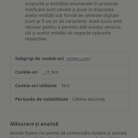
scopurile și entitățile enumerate în prezenta
notificare sunt salvate și puse la dispoziția
acelor entități sub formă de semnale digitale
(cum ar fi un șir de caractere). Acest lucru este
necesar pentru a permite atât acestui serviciu,
cât și acelor entități să respecte opțiunile
respective.
Asigurarea
vimeo.com
funcționalităților
website-
__cf_bm
ului
Terț
Câteva secunde
Măsurare și analiză
Aceste fișiere ne permit să contorizăm vizitele și sursele