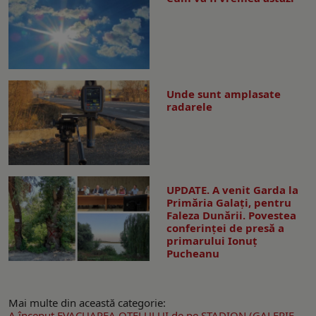
Unde sunt amplasate
radarele
UPDATE. A venit Garda la
Primăria Galaţi, pentru
Faleza Dunării. Povestea
conferinţei de presă a
primarului Ionuţ
Pucheanu
Mai multe din această categorie:
A început EVACUAREA OŢELULUI de pe STADION (GALERIE