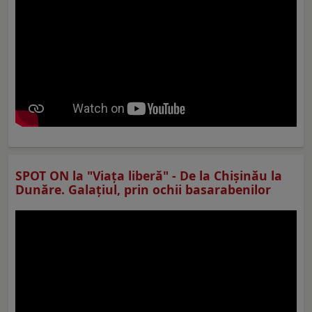
SPOT ON la "Viaţa liberă" - De la Chișinău la
Dunăre. Galațiul, prin ochii basarabenilor