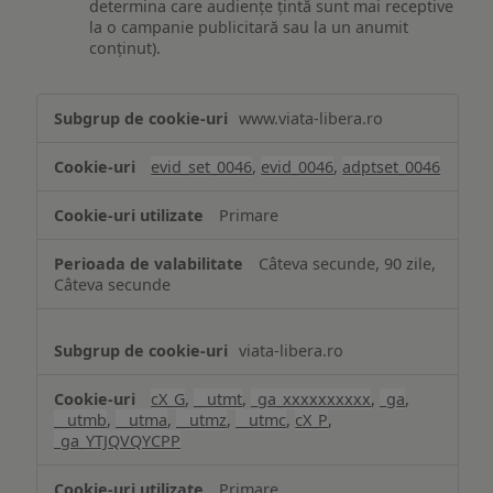
determina care audiențe țintă sunt mai receptive
la o campanie publicitară sau la un anumit
conținut).
Măsurare
www.viata-libera.ro
și
analiză
evid_set_0046
,
evid_0046
,
adptset_0046
Primare
Câteva secunde, 90 zile,
Câteva secunde
viata-libera.ro
cX_G
,
__utmt
,
_ga_xxxxxxxxxx
,
_ga
,
__utmb
,
__utma
,
__utmz
,
__utmc
,
cX_P
,
_ga_YTJQVQYCPP
Primare