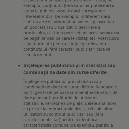
exemplu, conținutul (fără caracter publicitar) a
ajuns la publicul vizat și dacă corespunde
intereselor dvs. De exemplu, indiferent dacă
citiți un articol, vizionați un videoclip, ascultați
un podcast sau vizualizați o descriere a
produsului, cât timp petreceți pe acest serviciu și
pe paginile web pe care le vizitați etc. Acest lucru
este foarte util pentru a înțelege relevanța
conținutului (fără caracter publicitar) care vă
este prezentat.
Înțelegerea publicului prin statistici sau
combinații de date din surse diferite
Înțelegerea publicului prin statistici sau
combinații de date din surse diferite Rapoartele
pot fi generate pe baza combinației de seturi de
date (cum ar fi profilurile de utilizator,
statisticile, cercetarea de piață, datele analitice)
cu privire la interacțiunile dvs. și cele ale altor
utilizatori cu conținut publicitar sau (fără
caracter publicitar) pentru a identifica
caracteristicile comune (de exemplu, pentru a