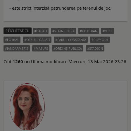
- este strict interzisă pătrunderea pe terenul de joc.
ETICHETAT CU
GALATI
VIATA LIBERA
COTIDIAN
MECI
FOTBAL
OTELUL GALATI
FARUL CONSTANTA
PLAY OUT
JANDARMERIE
MASURI
ORDINE PUBLICA
STADION
Citit
1260
ori
Ultima modificare Miercuri, 13 Mai 2026 23:26