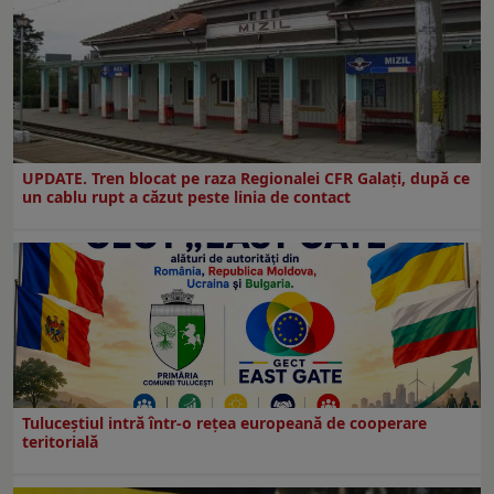
UPDATE. Tren blocat pe raza Regionalei CFR Galați, după ce
un cablu rupt a căzut peste linia de contact
Tuluceștiul intră într-o rețea europeană de cooperare
teritorială