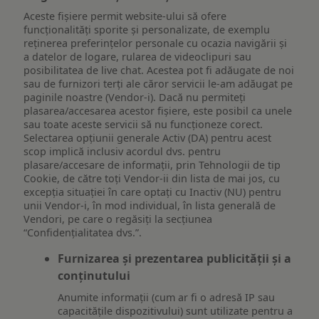
Aceste fișiere permit website-ului să ofere
funcționalități sporite și personalizate, de exemplu
reţinerea preferinţelor personale cu ocazia navigării și
a datelor de logare, rularea de videoclipuri sau
posibilitatea de live chat. Acestea pot fi adăugate de noi
sau de furnizori terți ale căror servicii le-am adăugat pe
paginile noastre (Vendor-i). Dacă nu permiteți
plasarea/accesarea acestor fișiere, este posibil ca unele
sau toate aceste servicii să nu funcționeze corect.
Selectarea opțiunii generale Activ (DA) pentru acest
scop implică inclusiv acordul dvs. pentru
plasare/accesare de informații, prin Tehnologii de tip
Cookie, de către toți Vendor-ii din lista de mai jos, cu
excepția situației în care optați cu Inactiv (NU) pentru
unii Vendor-i, în mod individual, în lista generală de
Vendori, pe care o regăsiți la secțiunea
“Confidențialitatea dvs.”.
Furnizarea și prezentarea publicității și a
conținutului
Anumite informații (cum ar fi o adresă IP sau
capacitățile dispozitivului) sunt utilizate pentru a