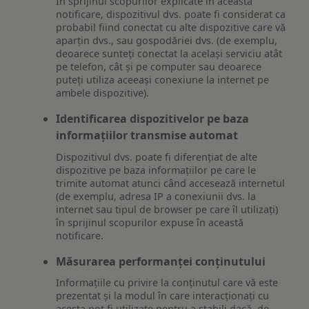
În sprijinul scopurilor explicate în această
notificare, dispozitivul dvs. poate fi considerat ca
probabil fiind conectat cu alte dispozitive care vă
aparțin dvs., sau gospodăriei dvs. (de exemplu,
deoarece sunteți conectat la același serviciu atât
pe telefon, cât și pe computer sau deoarece
puteți utiliza aceeași conexiune la internet pe
ambele dispozitive).
Identificarea dispozitivelor pe baza
informațiilor transmise automat
Dispozitivul dvs. poate fi diferențiat de alte
dispozitive pe baza informațiilor pe care le
trimite automat atunci când accesează internetul
(de exemplu, adresa IP a conexiunii dvs. la
internet sau tipul de browser pe care îl utilizați)
în sprijinul scopurilor expuse în această
notificare.
Măsurarea performanței conținutului
Informațiile cu privire la conținutul care vă este
prezentat și la modul în care interacționați cu
acesta pot fi utilizate pentru a stabili dacă, de