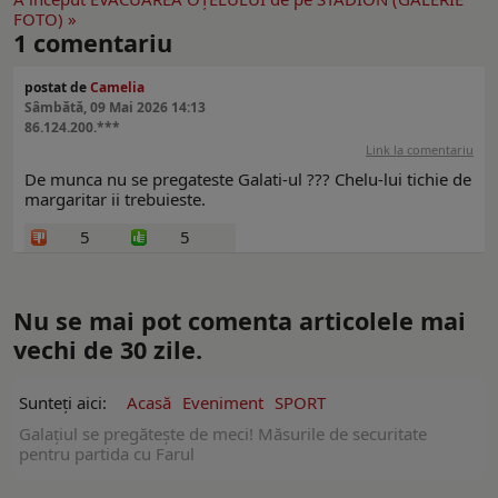
FOTO) »
1
comentariu
postat de
Camelia
Sâmbătă, 09 Mai 2026 14:13
86.124.200.***
Link la comentariu
De munca nu se pregateste Galati-ul ??? Chelu-lui tichie de
margaritar ii trebuieste.
5
5
Nu se mai pot comenta articolele mai
vechi de 30 zile.
Sunteți aici:
Acasă
Eveniment
SPORT
Galațiul se pregătește de meci! Măsurile de securitate
pentru partida cu Farul