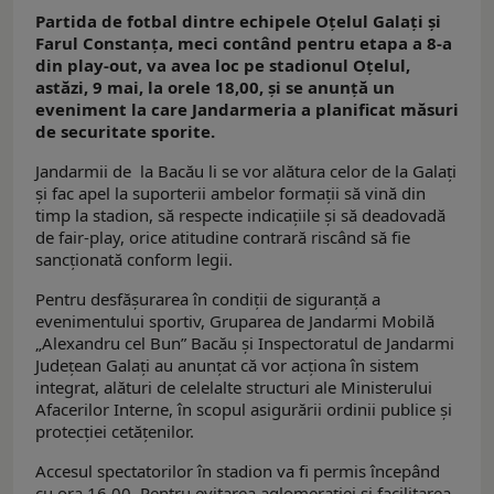
Partida de fotbal dintre echipele Oțelul Galați și
Farul Constanța, meci contând pentru etapa a 8-a
din play-out, va avea loc pe stadionul Oțelul,
astăzi, 9 mai, la orele 18,00, și se anunță un
eveniment la care Jandarmeria a planificat măsuri
de securitate sporite.
Jandarmii de la Bacău li se vor alătura celor de la Galați
și fac apel la suporterii ambelor formații să vină din
timp la stadion, să respecte indicațiile și să deadovadă
de fair-play, orice atitudine contrară riscând să fie
sancționată conform legii.
Pentru desfășurarea în condiții de siguranță a
evenimentului sportiv, Gruparea de Jandarmi Mobilă
„Alexandru cel Bun” Bacău și Inspectoratul de Jandarmi
Județean Galați au anunțat că vor acționa în sistem
integrat, alături de celelalte structuri ale Ministerului
Afacerilor Interne, în scopul asigurării ordinii publice și
protecției cetățenilor.
Accesul spectatorilor în stadion va fi permis începând
cu ora 16,00. Pentru evitarea aglomerației și facilitarea