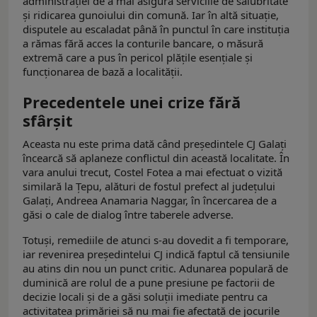
administrației de a mai asigura serviciile de salubritate
și ridicarea gunoiului din comună. Iar în altă situație,
disputele au escaladat până în punctul în care instituția
a rămas fără acces la conturile bancare, o măsură
extremă care a pus în pericol plățile esențiale și
funcționarea de bază a localității.
Precedentele unei crize fără
sfârșit
Aceasta nu este prima dată când președintele CJ Galați
încearcă să aplaneze conflictul din această localitate. În
vara anului trecut, Costel Fotea a mai efectuat o vizită
similară la Țepu, alături de fostul prefect al județului
Galați, Andreea Anamaria Naggar, în încercarea de a
găsi o cale de dialog între taberele adverse.
Totuși, remediile de atunci s-au dovedit a fi temporare,
iar revenirea președintelui CJ indică faptul că tensiunile
au atins din nou un punct critic. Adunarea populară de
duminică are rolul de a pune presiune pe factorii de
decizie locali și de a găsi soluții imediate pentru ca
activitatea primăriei să nu mai fie afectată de jocurile