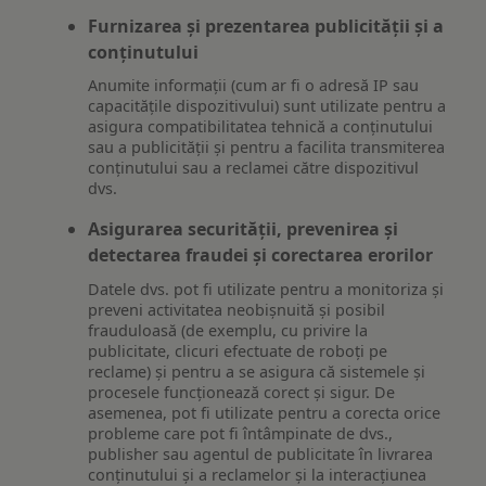
Furnizarea și prezentarea publicității și a
conținutului
Anumite informații (cum ar fi o adresă IP sau
capacitățile dispozitivului) sunt utilizate pentru a
asigura compatibilitatea tehnică a conținutului
sau a publicității și pentru a facilita transmiterea
conținutului sau a reclamei către dispozitivul
dvs.
Asigurarea securității, prevenirea și
detectarea fraudei și corectarea erorilor
Datele dvs. pot fi utilizate pentru a monitoriza și
preveni activitatea neobișnuită și posibil
frauduloasă (de exemplu, cu privire la
publicitate, clicuri efectuate de roboți pe
reclame) și pentru a se asigura că sistemele și
procesele funcționează corect și sigur. De
asemenea, pot fi utilizate pentru a corecta orice
probleme care pot fi întâmpinate de dvs.,
publisher sau agentul de publicitate în livrarea
conținutului și a reclamelor și la interacțiunea