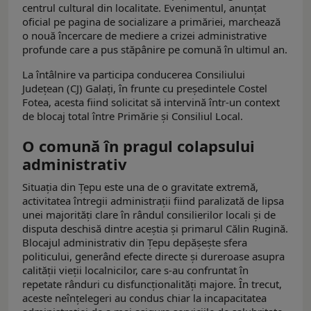
centrul cultural din localitate. Evenimentul, anunțat
oficial pe pagina de socializare a primăriei, marchează
o nouă încercare de mediere a crizei administrative
profunde care a pus stăpânire pe comună în ultimul an.
La întâlnire va participa conducerea Consiliului
Județean (CJ) Galați, în frunte cu președintele Costel
Fotea, acesta fiind solicitat să intervină într-un context
de blocaj total între Primărie și Consiliul Local.
O comună în pragul colapsului
administrativ
Situația din Țepu este una de o gravitate extremă,
activitatea întregii administrații fiind paralizată de lipsa
unei majorități clare în rândul consilierilor locali și de
disputa deschisă dintre aceștia și primarul Călin Rugină.
Blocajul administrativ din Țepu depășește sfera
politicului, generând efecte directe și dureroase asupra
calității vieții localnicilor, care s-au confruntat în
repetate rânduri cu disfuncționalități majore. În trecut,
aceste neînțelegeri au condus chiar la incapacitatea