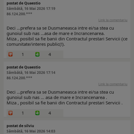
postat de Quaestio
Sâmbătă, 16 Mai 2026 17:19
86.124.200.***
Link la comentariu
Deci ...prefera sa se Dusmaneasca intre ei/sa stea cu
gunoiul sub nas ...asa de mare e Incrancenarea.
Miza , posibil sa fie banii din Contractul prestari Servicii (ce
comunitate/interes public(!).
1
4
postat de Quaestio
Sâmbătă, 16 Mai 2026 17:14
86.124.200.***
Link la comentariu
Deci ...prefera sa se Dusmaneasca intre ei/sa stea cu
gunoiul sub nas ... asa de mare e Incrancenarea .
Miza , posibil sa fie banii din Contractul prestari Servicii .
1
4
postat de silviu
Sâmbătă, 16 Mai 2026 14:03