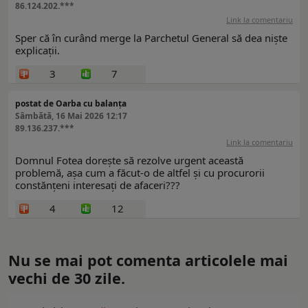
86.124.202.***
Link la comentariu
Sper că în curând merge la Parchetul General să dea niște
explicații.
3
7
postat de Oarba cu balanța
Sâmbătă, 16 Mai 2026 12:17
89.136.237.***
Link la comentariu
Domnul Fotea dorește să rezolve urgent această
problemă, așa cum a făcut-o de altfel și cu procurorii
constănțeni interesați de afaceri???
4
12
Nu se mai pot comenta articolele mai
vechi de 30 zile.