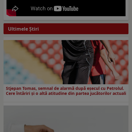
Ultimele Ştiri
Stjepan Tomas, semnal de alarmă după eșecul cu Petrolul.
Cere întăriri și o altă atitudine din partea jucătorilor actuali