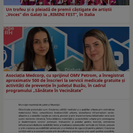
Un trofeu şi o pleiadă de premii câştigate de artiştii
„Voces” din Galaţi la „RIMINI FEST”, în Italia
Asociația Medcorp, cu sprijinul OMV Petrom, a înregistrat
aproximativ 500 de înscrieri la servicii medicale gratuite și
activități de prevenție în județul Buzău, în cadrul
programului „Sănătate în Vecinătate”