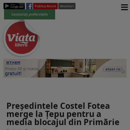
≡
Publica Anunt
Anunturi
Gestionați preferințele
Preşedintele Costel Fotea
merge la Țepu pentru a
media blocajul din Primărie