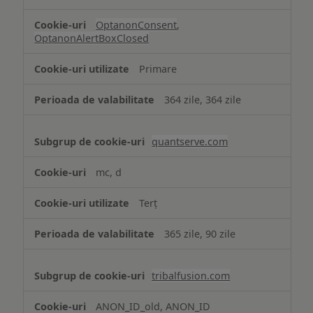
OptanonConsent
,
OptanonAlertBoxClosed
Primare
364 zile, 364 zile
quantserve.com
mc, d
Terț
365 zile, 90 zile
tribalfusion.com
ANON_ID_old, ANON_ID