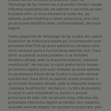
Tehnologii de tip Cookie sau a anumitor Vendor-i poate
influenta experienta dvs. pe website si serviciile pe care
le putem oferi. In orice moment al vizitei dvs. pe
website, puteti modifica o setare anterioara, prin click
pe sectiunea Modifica setari confidentialitate, din josul
paginii.
Toate categoriile de Tehnologii de tip Cookie din cadrul
Scopurilor de Prelucrare bazate pe Consimtamant sunt
presetate INACTIVE pe acest website (cu exceptia celor
strict necesare pentru functionarea website-ului). Daca
doriti sa pastrati aceste presetari si sa inchideti
fereastra afisata, aveti la dispozitie butonul „Salveaza
modificarile”, de mai jos. In cazul prelucrarilor bazate
pe Interes Legitim care sunt realizate pe acest website,
nu se plaseaza fisiere de tip Cookie si nu este necesar
acordul dvs. Daca doriti sa pastrati aceste presetari si
sa inchideti fereastra afisata, aveti la dispozitie butonul
„Salveaza modificarile”, de mai jos. Cu titlu de exceptie,
in cazul in care considerati ca, pentru o anume
prelucrare de date, intr-un anumit scop, interesul dvs.
prevaleaza interesului legitim al Vendor-ului respectiv,
va puteti exercita dreptul de opozitie la prelucrare, prin