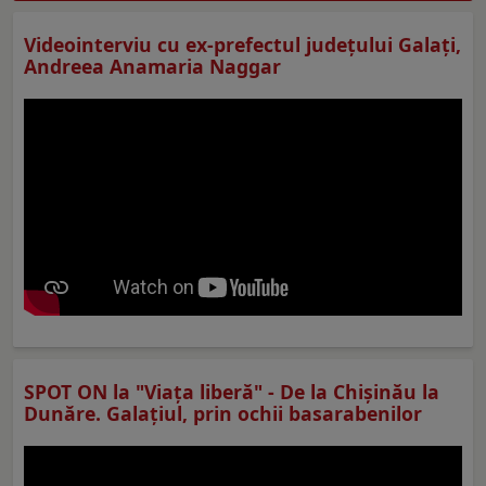
Videointerviu cu ex-prefectul judeţului Galaţi,
Andreea Anamaria Naggar
SPOT ON la "Viaţa liberă" - De la Chișinău la
Dunăre. Galațiul, prin ochii basarabenilor