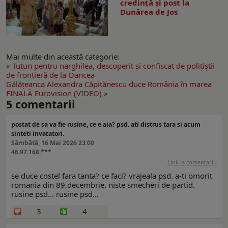
credință și post la
Dunărea de Jos
Mai multe din această categorie:
« Tutun pentru narghilea, descoperit şi confiscat de poliţiştii
de frontieră de la Oancea
Gălăţeanca Alexandra Căpitănescu duce România în marea
FINALĂ Eurovision (VIDEO) »
5
comentarii
postat de sa va fie rusine, ce e aia? psd. ati distrus tara si acum
sinteti invatatori.
Sâmbătă, 16 Mai 2026 23:00
46.97.168.***
Link la comentariu
se duce costel fara tanta? ce faci? vrajeala psd. a-ti omorit
romania din 89,decembrie. niste smecheri de partid.
rusine psd... rusine psd...
3
4