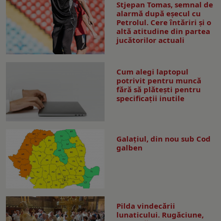
Stjepan Tomas, semnal de
alarmă după eșecul cu
Petrolul. Cere întăriri și o
altă atitudine din partea
jucătorilor actuali
Cum alegi laptopul
potrivit pentru muncă
fără să plătești pentru
specificații inutile
Galaţiul, din nou sub Cod
galben
Pilda vindecării
lunaticului. Rugăciune,