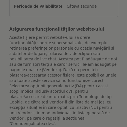
un
Câteva secunde
dispozitiv
Asigurarea funcționalităților website-ului
Aceste fișiere permit website-ului să ofere
funcționalități sporite și personalizate, de exemplu
reţinerea preferinţelor personale cu ocazia navigării și
a datelor de logare, rularea de videoclipuri sau
posibilitatea de live chat. Acestea pot fi adăugate de noi
sau de furnizori terți ale căror servicii le-am adăugat pe
paginile noastre (Vendor-i). Dacă nu permiteți
plasarea/accesarea acestor fișiere, este posibil ca unele
sau toate aceste servicii să nu funcționeze corect.
Selectarea opțiunii generale Activ (DA) pentru acest
scop implică inclusiv acordul dvs. pentru
plasare/accesare de informații, prin Tehnologii de tip
Cookie, de către toți Vendor-ii din lista de mai jos, cu
excepția situației în care optați cu Inactiv (NU) pentru
unii Vendor-i, în mod individual, în lista generală de
Vendori, pe care o regăsiți la secțiunea
“Confidențialitatea dvs.”.