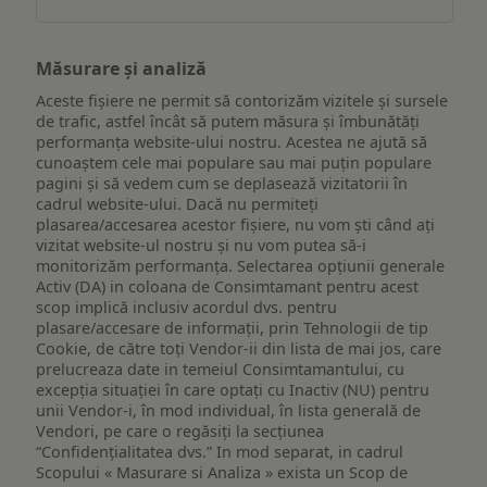
Măsurare și analiză
Aceste fișiere ne permit să contorizăm vizitele și sursele
de trafic, astfel încât să putem măsura și îmbunătăți
performanța website-ului nostru. Acestea ne ajută să
cunoaștem cele mai populare sau mai puțin populare
pagini și să vedem cum se deplasează vizitatorii în
cadrul website-ului. Dacă nu permiteți
plasarea/accesarea acestor fișiere, nu vom ști când ați
vizitat website-ul nostru și nu vom putea să-i
monitorizăm performanța. Selectarea opțiunii generale
Activ (DA) in coloana de Consimtamant pentru acest
scop implică inclusiv acordul dvs. pentru
plasare/accesare de informații, prin Tehnologii de tip
Cookie, de către toți Vendor-ii din lista de mai jos, care
prelucreaza date in temeiul Consimtamantului, cu
excepția situației în care optați cu Inactiv (NU) pentru
unii Vendor-i, în mod individual, în lista generală de
Vendori, pe care o regăsiți la secțiunea
“Confidențialitatea dvs.” In mod separat, in cadrul
Scopului « Masurare si Analiza » exista un Scop de