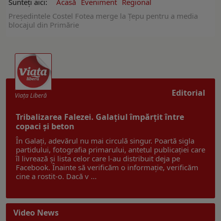
Sunteți aici:
Acasă
Eveniment
Regional
Preşedintele Costel Fotea merge la Țepu pentru a media
blocajul din Primărie
Editorial
Viaţa Liberă
Tribalizarea Falezei. Galațiul împărțit între
copaci și beton
În Galați, adevărul nu mai circulă singur. Poartă sigla
partidului, fotografia primarului, antetul publicației care
îl livrează și lista celor care l-au distribuit deja pe
Facebook. Înainte să verificăm o informație, verificăm
cine a rostit-o. Dacă v ...
Video News