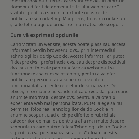
folosim cookie-uri terțe - care sunt cookie-uri dintr-un
domeniu diferit de domeniul site-ului web pe care îl
vizitați - pentru a sprijini eforturile noastre de
publicitate și marketing. Mai precis, folosim cookie-uri
și alte tehnologii de urmărire în următoarele scopuri:
Cum vă exprimați opțiunile
Cand vizitati un website, acesta poate plasa sau accesa
informatii pe/din browserul dvs., prin intermediul
Tehnologiilor de tip Cookie. Aceste informatii ar putea
fi despre dvs., preferintele dvs. sau despre dispozitivul
dvs. si sunt folosite pentru a face ca website-ul sa
functioneze asa cum va asteptati, pentru a va oferi
publicitate personalizata si pentru a va oferi
functionalitati aferente retelelor de socializare. De
obicei, informatiile nu va identifica direct, dar pot retine
anumite informatii despre dvs. pentru a va oferi o
experienta web mai personalizata. Puteti alege sa nu
permiteti folosirea Tehnologiilor de tip Cookie in
anumite scopuri. Dati click pe diferitele rubrici ale
categoriilor de mai jos pentru a afla mai multe despre
scopurile in care putem folosi Tehnologii de tip Cookie
si pentru a va personaliza setarile. Cu toate acestea,
trebuie sa stiti ca blocarea anumitor tipuri de