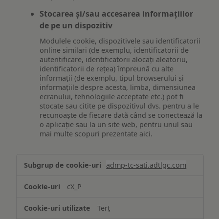
Stocarea și/sau accesarea informațiilor
de pe un dispozitiv
Modulele cookie, dispozitivele sau identificatorii
online similari (de exemplu, identificatorii de
autentificare, identificatorii alocați aleatoriu,
identificatorii de rețea) împreună cu alte
informații (de exemplu, tipul browserului și
informațiile despre acesta, limba, dimensiunea
ecranului, tehnologiile acceptate etc.) pot fi
stocate sau citite pe dispozitivul dvs. pentru a le
recunoaște de fiecare dată când se conectează la
o aplicație sau la un site web, pentru unul sau
mai multe scopuri prezentate aici.
Stocarea
admp-tc-sati.adtlgc.com
și/sau
accesarea
cX_P
informațiilor
de
Terț
pe