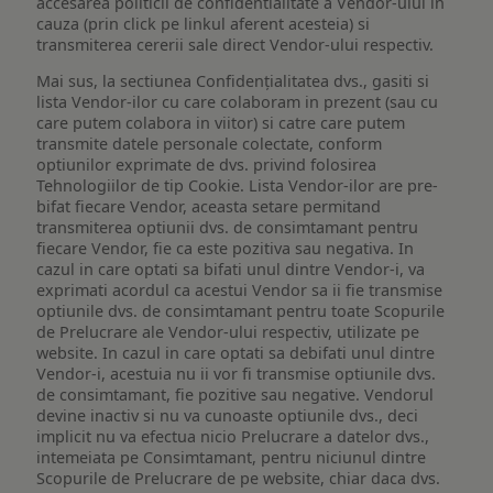
accesarea politicii de confidentialitate a Vendor-ului in
cauza (prin click pe linkul aferent acesteia) si
transmiterea cererii sale direct Vendor-ului respectiv.
Mai sus, la sectiunea Confidențialitatea dvs., gasiti si
lista Vendor-ilor cu care colaboram in prezent (sau cu
care putem colabora in viitor) si catre care putem
transmite datele personale colectate, conform
optiunilor exprimate de dvs. privind folosirea
Tehnologiilor de tip Cookie. Lista Vendor-ilor are pre-
bifat fiecare Vendor, aceasta setare permitand
transmiterea optiunii dvs. de consimtamant pentru
fiecare Vendor, fie ca este pozitiva sau negativa. In
cazul in care optati sa bifati unul dintre Vendor-i, va
exprimati acordul ca acestui Vendor sa ii fie transmise
optiunile dvs. de consimtamant pentru toate Scopurile
de Prelucrare ale Vendor-ului respectiv, utilizate pe
website. In cazul in care optati sa debifati unul dintre
Vendor-i, acestuia nu ii vor fi transmise optiunile dvs.
de consimtamant, fie pozitive sau negative. Vendorul
devine inactiv si nu va cunoaste optiunile dvs., deci
implicit nu va efectua nicio Prelucrare a datelor dvs.,
intemeiata pe Consimtamant, pentru niciunul dintre
Scopurile de Prelucrare de pe website, chiar daca dvs.