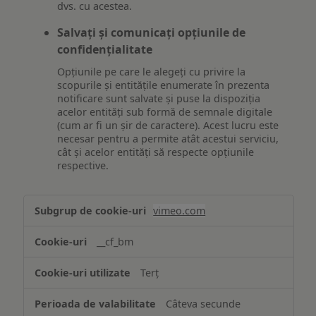
dvs. cu acestea.
Salvați și comunicați opțiunile de
confidențialitate
Opțiunile pe care le alegeți cu privire la
scopurile și entitățile enumerate în prezenta
notificare sunt salvate și puse la dispoziția
acelor entități sub formă de semnale digitale
(cum ar fi un șir de caractere). Acest lucru este
necesar pentru a permite atât acestui serviciu,
cât și acelor entități să respecte opțiunile
respective.
Asigurarea
vimeo.com
funcționalităților
website-
__cf_bm
ului
Terț
Câteva secunde