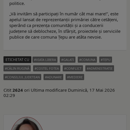
politice.
„Vă invităm să participați în număr cât mai mare!”, este
apelul lansat de reprezentanții primăriei către cetățeni,
sperând ca prezența comunității și a conducerii
județene să deblocheze, în sfârșit, proiectele și serviciile
publice de care comuna Țepu are atâta nevoie.
ETICHETAT CU
VIATA LIBERA
GALATI
COMUNA
TEPU
CĂLIN RUGINĂ
COSTEL FOTEA
CONFLICT
ADMINISTRATIE
CONSILIUL JUDETEAN
ADUNARE
MEDIERE
Citit
2624
ori
Ultima modificare Duminică, 17 Mai 2026
02:29