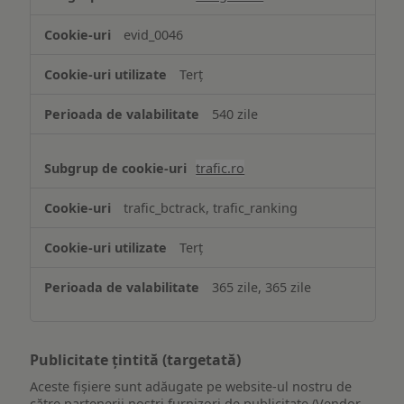
evid_0046
Terț
540 zile
trafic.ro
trafic_bctrack, trafic_ranking
Terț
365 zile, 365 zile
Publicitate țintită (targetată)
Aceste fișiere sunt adăugate pe website-ul nostru de
către partenerii noștri furnizori de publicitate (Vendor-