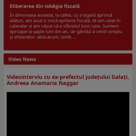
Eliberarea din iobăgia fiscală
În dimineața aceasta, la cafea, cu o țigară aprinsă
alături, am avut o mică epifanie fiscală. M-am uitat în
calendar și am văzut că e sfârșitul lunii iulie. Suntem
aproape la șapte luni din an, iar gândul a venit simplu
și eliberator: abia acum, simb ...
Video News
Videointerviu cu ex-prefectul judeţului Galaţi,
Andreea Anamaria Naggar