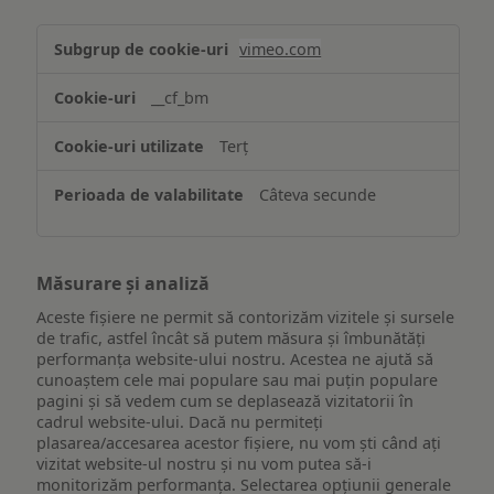
Asigurarea
vimeo.com
funcționalităților
website-
__cf_bm
ului
Terț
Câteva secunde
Măsurare și analiză
Aceste fișiere ne permit să contorizăm vizitele și sursele
de trafic, astfel încât să putem măsura și îmbunătăți
performanța website-ului nostru. Acestea ne ajută să
cunoaștem cele mai populare sau mai puțin populare
pagini și să vedem cum se deplasează vizitatorii în
cadrul website-ului. Dacă nu permiteți
plasarea/accesarea acestor fișiere, nu vom ști când ați
vizitat website-ul nostru și nu vom putea să-i
monitorizăm performanța. Selectarea opțiunii generale