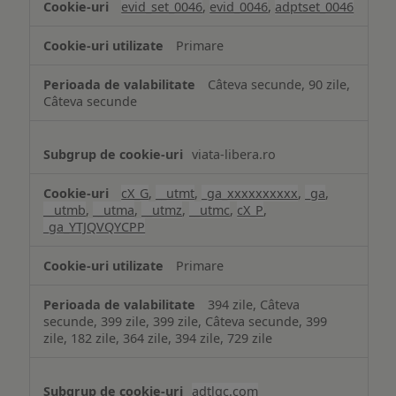
evid_set_0046
,
evid_0046
,
adptset_0046
Primare
Câteva secunde, 90 zile,
Câteva secunde
viata-libera.ro
cX_G
,
__utmt
,
_ga_xxxxxxxxxx
,
_ga
,
__utmb
,
__utma
,
__utmz
,
__utmc
,
cX_P
,
_ga_YTJQVQYCPP
Primare
394 zile, Câteva
secunde, 399 zile, 399 zile, Câteva secunde, 399
zile, 182 zile, 364 zile, 394 zile, 729 zile
adtlgc.com