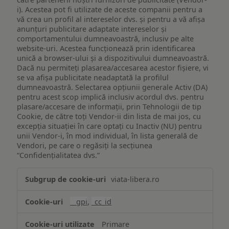
i). Acestea pot fi utilizate de aceste companii pentru a
vă crea un profil al intereselor dvs. și pentru a vă afișa
anunțuri publicitare adaptate intereselor și
comportamentului dumneavoastră, inclusiv pe alte
website-uri. Acestea funcționează prin identificarea
unică a browser-ului și a dispozitivului dumneavoastră.
Dacă nu permiteți plasarea/accesarea acestor fișiere, vi
se va afișa publicitate neadaptată la profilul
dumneavoastră. Selectarea opțiunii generale Activ (DA)
pentru acest scop implică inclusiv acordul dvs. pentru
plasare/accesare de informații, prin Tehnologii de tip
Cookie, de către toți Vendor-ii din lista de mai jos, cu
excepția situației în care optați cu Inactiv (NU) pentru
unii Vendor-i, în mod individual, în lista generală de
Vendori, pe care o regăsiți la secțiunea
“Confidențialitatea dvs.”
Publicitate
viata-libera.ro
țintită
(targetată)
__gpi
,
_cc_id
Primare