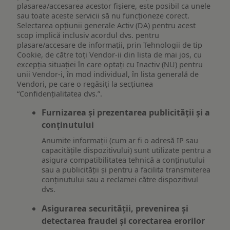
plasarea/accesarea acestor fișiere, este posibil ca unele
sau toate aceste servicii să nu funcționeze corect.
Selectarea opțiunii generale Activ (DA) pentru acest
scop implică inclusiv acordul dvs. pentru
plasare/accesare de informații, prin Tehnologii de tip
Cookie, de către toți Vendor-ii din lista de mai jos, cu
excepția situației în care optați cu Inactiv (NU) pentru
unii Vendor-i, în mod individual, în lista generală de
Vendori, pe care o regăsiți la secțiunea
“Confidențialitatea dvs.”.
Furnizarea și prezentarea publicității și a
conținutului
Anumite informații (cum ar fi o adresă IP sau
capacitățile dispozitivului) sunt utilizate pentru a
asigura compatibilitatea tehnică a conținutului
sau a publicității și pentru a facilita transmiterea
conținutului sau a reclamei către dispozitivul
dvs.
Asigurarea securității, prevenirea și
detectarea fraudei și corectarea erorilor