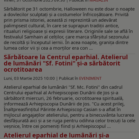
Sărbătorit pe 31 octombrie, Halloween nu este doar o noapte
a dovlecilor sculptați și a costumelor înfricoșătoare. Privită
prin prisma istoriei, această zi reprezintă un adevărat
palimpsest cultural, în care se suprapun tradiții antice,
ritualuri religioase și expresii literare. Originile sale se află în
festivalul Samhain al celților, care marca sfârșitul sezonului
de recoltă și începutul iernii. În acea noapte, granița dintre
lumea celor vii și cea a morților era con ...
Sărbătoare la Centrul eparhial. Atelierul
de lumânări "Sf. Fotini" și-a sărbătorit
ocrotitoarea
Luni, 03 Martie 2025 10:00 |
Publicat în
EVENIMENT
Atelierul eparhial de lumânări "Sf. Mc. Fotini" din cadrul
Centrului eparhial al Arhiepiscopiei Dunării de Jos şi-a
sărbătorit miercuri, 26 februarie, ocrotitoarea spirituală,
informează Arhiepiscopia Dunării de Jos. "Cu acest prilej,
Înaltpreasfinţitul Părinte Arhiepiscop Casian s-a aflat în
mijlocul angajaților atelierului, pentru a binecuvânta lucrarea
desfăşurată aici şi a se ruga pentru odihna celor trecuţi la cele
veşnice, între cei pomeniţi fiind şi Arhiepiscopul ...
Atelierul eparhial de lumânări și-a