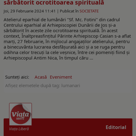
sărbătorit ocrotitoarea spirituală
Joi, 29 Februarie 2024 11:41 |
Publicat în
SOCIETATE
Atelierul eparhial de lumânări "Sf. Mc. Fotini" din cadrul
Centrului eparhial al Arhiepiscopiei Dunării de Jos şi-a
sărbătorit în aceste zile ocrotitoarea spirituală. În acest
context, Înaltpreasfinţitul Părinte Arhiepiscop Casian s-a aflat
marți, 27 februarie, în mijlocul angajaţilor atelierului, pentru
a binecuvânta lucrarea desfăşurată aici şi a se ruga pentru
odihna celor trecuţi la cele veşnice, între cei pomeniţi fiind şi
Arhiepiscopul Antim Nica, în timpul căru ...
Sunteți aici:
Acasă
Eveniment
Afişez elemetele după tag: lumanari
Editorial
Viaţa Liberă