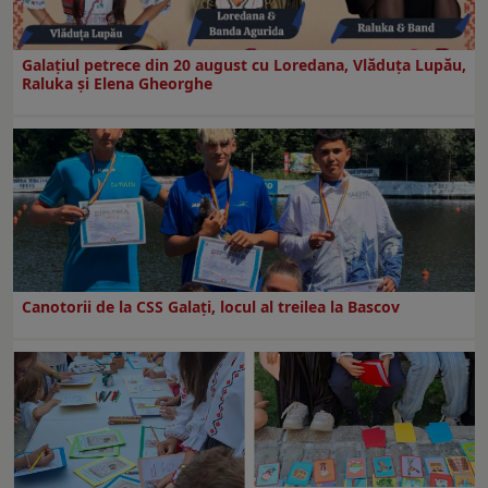
Galaţiul petrece din 20 august cu Loredana, Vlăduța Lupău,
Raluka și Elena Gheorghe
Canotorii de la CSS Galați, locul al treilea la Bascov