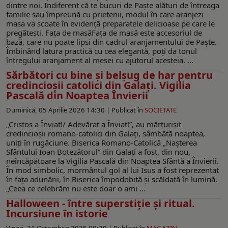
dintre noi. Indiferent că te bucuri de Paște alături de întreaga
familie sau împreună cu prietenii, modul în care aranjezi
masa va scoate în evidență preparatele delicioase pe care le
pregătești. Fața de masăFața de masă este accesoriul de
bază, care nu poate lipsi din cadrul aranjamentului de Paște.
Îmbinând latura practică cu cea elegantă, poți da tonul
întregului aranjament al mesei cu ajutorul acesteia. ...
Sărbători cu bine şi belşug de har pentru
credincioşii catolici din Galaţi. Vigilia
Pascală din Noaptea Învierii
Duminică, 05 Aprilie 2026 14:30 |
Publicat în
SOCIETATE
„Cristos a Înviat!/ Adevărat a Înviat!”, au mărturisit
credincioşii romano-catolici din Galaţi, sâmbătă noaptea,
uniţi în rugăciune. Biserica Romano-Catolică „Naşterea
Sfântului Ioan Botezătorul” din Galaţi a fost, din nou,
neîncăpătoare la Vigilia Pascală din Noaptea Sfântă a Învierii.
În mod simbolic, mormântul gol al lui Isus a fost reprezentat
în faţa adunării, în Biserica împodobită şi scăldată în lumină.
„Ceea ce celebrăm nu este doar o ami ...
Halloween - între superstiție și ritual.
Incursiune în istorie
Vineri, 31 Octombrie 2025 09:30 |
Publicat în
MAGAZIN