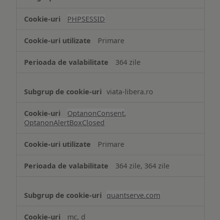
de
tip
PHPSESSID
Cookie
strict
Primare
necesare
364 zile
viata-libera.ro
OptanonConsent
,
OptanonAlertBoxClosed
Primare
364 zile, 364 zile
quantserve.com
mc, d