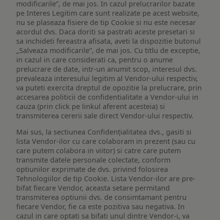
modificarile”, de mai jos. In cazul prelucrarilor bazate
pe Interes Legitim care sunt realizate pe acest website,
nu se plaseaza fisiere de tip Cookie si nu este necesar
acordul dvs. Daca doriti sa pastrati aceste presetari si
sa inchideti fereastra afisata, aveti la dispozitie butonul
„Salveaza modificarile”, de mai jos. Cu titlu de exceptie,
in cazul in care considerati ca, pentru o anume
prelucrare de date, intr-un anumit scop, interesul dvs.
prevaleaza interesului legitim al Vendor-ului respectiv,
va puteti exercita dreptul de opozitie la prelucrare, prin
accesarea politicii de confidentialitate a Vendor-ului in
cauza (prin click pe linkul aferent acesteia) si
transmiterea cererii sale direct Vendor-ului respectiv.
Mai sus, la sectiunea Confidențialitatea dvs., gasiti si
lista Vendor-ilor cu care colaboram in prezent (sau cu
care putem colabora in viitor) si catre care putem
transmite datele personale colectate, conform
optiunilor exprimate de dvs. privind folosirea
Tehnologiilor de tip Cookie. Lista Vendor-ilor are pre-
bifat fiecare Vendor, aceasta setare permitand
transmiterea optiunii dvs. de consimtamant pentru
fiecare Vendor, fie ca este pozitiva sau negativa. In
cazul in care optati sa bifati unul dintre Vendor-i, va