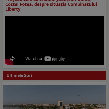
Costel Fotea, despre situaţia Combinatului
Liberty
Ultimele Ştiri