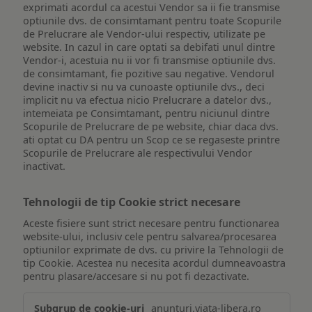
exprimati acordul ca acestui Vendor sa ii fie transmise
optiunile dvs. de consimtamant pentru toate Scopurile
de Prelucrare ale Vendor-ului respectiv, utilizate pe
website. In cazul in care optati sa debifati unul dintre
Vendor-i, acestuia nu ii vor fi transmise optiunile dvs.
de consimtamant, fie pozitive sau negative. Vendorul
devine inactiv si nu va cunoaste optiunile dvs., deci
implicit nu va efectua nicio Prelucrare a datelor dvs.,
intemeiata pe Consimtamant, pentru niciunul dintre
Scopurile de Prelucrare de pe website, chiar daca dvs.
ati optat cu DA pentru un Scop ce se regaseste printre
Scopurile de Prelucrare ale respectivului Vendor
inactivat.
Tehnologii de tip Cookie strict necesare
Aceste fisiere sunt strict necesare pentru functionarea
website-ului, inclusiv cele pentru salvarea/procesarea
optiunilor exprimate de dvs. cu privire la Tehnologii de
tip Cookie. Acestea nu necesita acordul dumneavoastra
pentru plasare/accesare si nu pot fi dezactivate.
Tehnologii
anunturi.viata-libera.ro