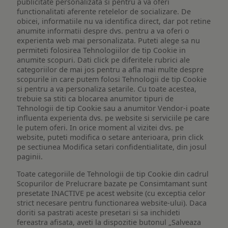
publicitate personalizata si pentru a va oferi
functionalitati aferente retelelor de socializare. De
obicei, informatiile nu va identifica direct, dar pot retine
anumite informatii despre dvs. pentru a va oferi o
experienta web mai personalizata. Puteti alege sa nu
permiteti folosirea Tehnologiilor de tip Cookie in
anumite scopuri. Dati click pe diferitele rubrici ale
categoriilor de mai jos pentru a afla mai multe despre
scopurile in care putem folosi Tehnologii de tip Cookie
si pentru a va personaliza setarile. Cu toate acestea,
trebuie sa stiti ca blocarea anumitor tipuri de
Tehnologii de tip Cookie sau a anumitor Vendor-i poate
influenta experienta dvs. pe website si serviciile pe care
le putem oferi. In orice moment al vizitei dvs. pe
website, puteti modifica o setare anterioara, prin click
pe sectiunea Modifica setari confidentialitate, din josul
paginii.
Toate categoriile de Tehnologii de tip Cookie din cadrul
Scopurilor de Prelucrare bazate pe Consimtamant sunt
presetate INACTIVE pe acest website (cu exceptia celor
strict necesare pentru functionarea website-ului). Daca
doriti sa pastrati aceste presetari si sa inchideti
fereastra afisata, aveti la dispozitie butonul „Salveaza