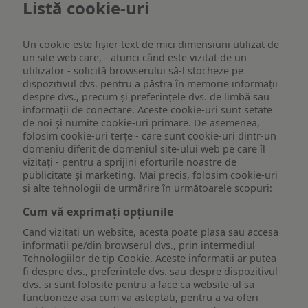
Listă cookie-uri
Un cookie este fişier text de mici dimensiuni utilizat de
un site web care, - atunci când este vizitat de un
utilizator - solicită browserului să-l stocheze pe
dispozitivul dvs. pentru a păstra în memorie informații
despre dvs., precum și preferințele dvs. de limbă sau
informații de conectare. Aceste cookie-uri sunt setate
de noi și numite cookie-uri primare. De asemenea,
folosim cookie-uri terțe - care sunt cookie-uri dintr-un
domeniu diferit de domeniul site-ului web pe care îl
vizitați - pentru a sprijini eforturile noastre de
publicitate și marketing. Mai precis, folosim cookie-uri
și alte tehnologii de urmărire în următoarele scopuri:
Cum vă exprimați opțiunile
Cand vizitati un website, acesta poate plasa sau accesa
informatii pe/din browserul dvs., prin intermediul
Tehnologiilor de tip Cookie. Aceste informatii ar putea
fi despre dvs., preferintele dvs. sau despre dispozitivul
dvs. si sunt folosite pentru a face ca website-ul sa
functioneze asa cum va asteptati, pentru a va oferi