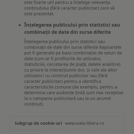
este foarte util pentru a înțelege relevanța
conținutului (fără caracter publicitar) care vă
este prezentat.
Înțelegerea publicului prin statistici sau
combinații de date din surse diferite
Înțelegerea publicului prin statistici sau
combinații de date din surse diferite Rapoartele
pot fi generate pe baza combinației de seturi de
date (cum ar fi profilurile de utilizator,
statisticile, cercetarea de piață, datele analitice)
cu privire la interacțiunile dvs. și cele ale altor
utilizatori cu conținut publicitar sau (fără
caracter publicitar) pentru a identifica
caracteristicile comune (de exemplu, pentru a
determina care audiențe țintă sunt mai receptive
la o campanie publicitară sau la un anumit
conținut).
Măsurare
www.viata-libera.ro
și
analiză