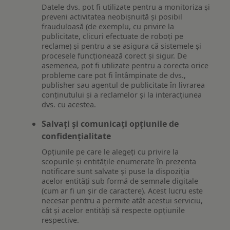
Datele dvs. pot fi utilizate pentru a monitoriza și
preveni activitatea neobișnuită și posibil
frauduloasă (de exemplu, cu privire la
publicitate, clicuri efectuate de roboți pe
reclame) și pentru a se asigura că sistemele și
procesele funcționează corect și sigur. De
asemenea, pot fi utilizate pentru a corecta orice
probleme care pot fi întâmpinate de dvs.,
publisher sau agentul de publicitate în livrarea
conținutului și a reclamelor și la interacțiunea
dvs. cu acestea.
Salvați și comunicați opțiunile de
confidențialitate
Opțiunile pe care le alegeți cu privire la
scopurile și entitățile enumerate în prezenta
notificare sunt salvate și puse la dispoziția
acelor entități sub formă de semnale digitale
(cum ar fi un șir de caractere). Acest lucru este
necesar pentru a permite atât acestui serviciu,
cât și acelor entități să respecte opțiunile
respective.