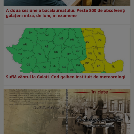
A doua sesiune a bacalaureatului. Peste 800 de absolvenţi
gălăţeni intră, de luni, în examene
Suflă vântul la Galaţi. Cod galben instituit de meteorologi