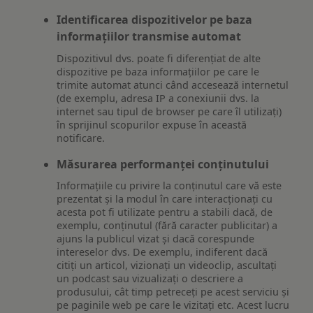
Identificarea dispozitivelor pe baza
informațiilor transmise automat
Dispozitivul dvs. poate fi diferențiat de alte
dispozitive pe baza informațiilor pe care le
trimite automat atunci când accesează internetul
(de exemplu, adresa IP a conexiunii dvs. la
internet sau tipul de browser pe care îl utilizați)
în sprijinul scopurilor expuse în această
notificare.
Măsurarea performanței conținutului
Informațiile cu privire la conținutul care vă este
prezentat și la modul în care interacționați cu
acesta pot fi utilizate pentru a stabili dacă, de
exemplu, conținutul (fără caracter publicitar) a
ajuns la publicul vizat și dacă corespunde
intereselor dvs. De exemplu, indiferent dacă
citiți un articol, vizionați un videoclip, ascultați
un podcast sau vizualizați o descriere a
produsului, cât timp petreceți pe acest serviciu și
pe paginile web pe care le vizitați etc. Acest lucru