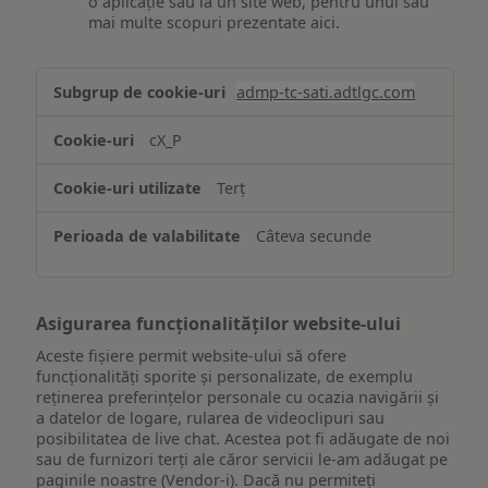
o aplicație sau la un site web, pentru unul sau
mai multe scopuri prezentate aici.
Stocarea
admp-tc-sati.adtlgc.com
și/sau
accesarea
cX_P
informațiilor
de
Terț
pe
un
Câteva secunde
dispozitiv
Asigurarea funcționalităților website-ului
Aceste fișiere permit website-ului să ofere
funcționalități sporite și personalizate, de exemplu
reţinerea preferinţelor personale cu ocazia navigării și
a datelor de logare, rularea de videoclipuri sau
posibilitatea de live chat. Acestea pot fi adăugate de noi
sau de furnizori terți ale căror servicii le-am adăugat pe
paginile noastre (Vendor-i). Dacă nu permiteți