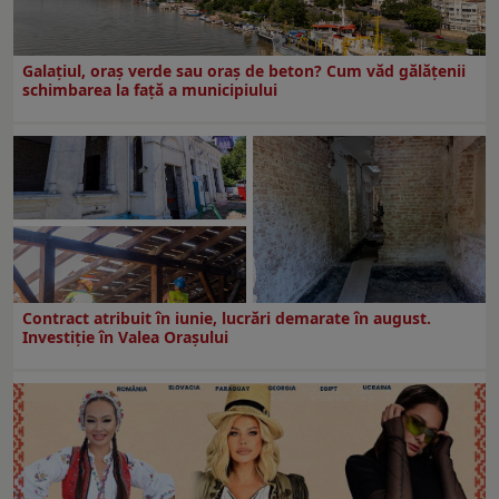
Galațiul, oraș verde sau oraș de beton? Cum văd gălățenii
schimbarea la față a municipiului
Contract atribuit în iunie, lucrări demarate în august.
Investiţie în Valea Oraşului