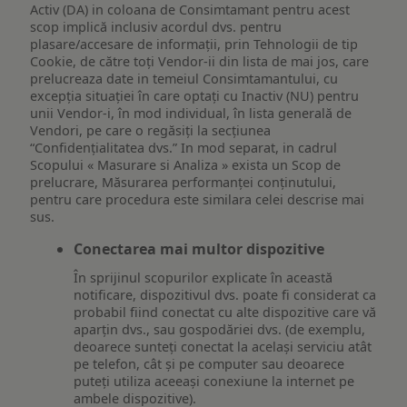
Activ (DA) in coloana de Consimtamant pentru acest
scop implică inclusiv acordul dvs. pentru
plasare/accesare de informații, prin Tehnologii de tip
Cookie, de către toți Vendor-ii din lista de mai jos, care
prelucreaza date in temeiul Consimtamantului, cu
excepția situației în care optați cu Inactiv (NU) pentru
unii Vendor-i, în mod individual, în lista generală de
Vendori, pe care o regăsiți la secțiunea
“Confidențialitatea dvs.” In mod separat, in cadrul
Scopului « Masurare si Analiza » exista un Scop de
prelucrare, Măsurarea performanței conținutului,
pentru care procedura este similara celei descrise mai
sus.
Conectarea mai multor dispozitive
În sprijinul scopurilor explicate în această
notificare, dispozitivul dvs. poate fi considerat ca
probabil fiind conectat cu alte dispozitive care vă
aparțin dvs., sau gospodăriei dvs. (de exemplu,
deoarece sunteți conectat la același serviciu atât
pe telefon, cât și pe computer sau deoarece
puteți utiliza aceeași conexiune la internet pe
ambele dispozitive).