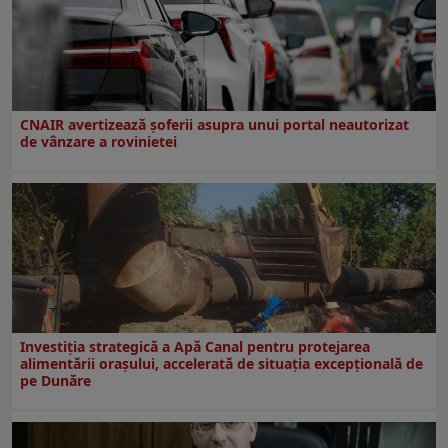
CNAIR avertizează șoferii asupra unui portal neautorizat
de vânzare a rovinietei
Investiția strategică a Apă Canal pentru protejarea
alimentării orașului, accelerată de situația excepțională de
pe Dunăre