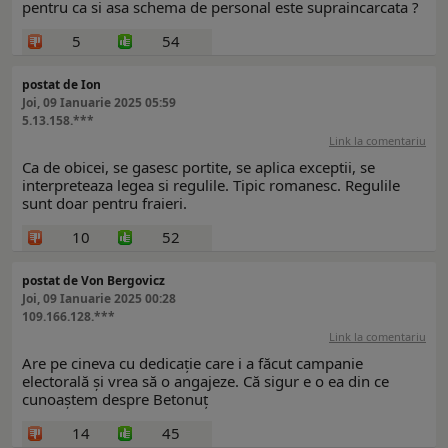
pentru ca si asa schema de personal este supraincarcata ?
5
54
postat de Ion
Joi, 09 Ianuarie 2025 05:59
5.13.158.***
Link la comentariu
Ca de obicei, se gasesc portite, se aplica exceptii, se
interpreteaza legea si regulile. Tipic romanesc. Regulile
sunt doar pentru fraieri.
10
52
postat de Von Bergovicz
Joi, 09 Ianuarie 2025 00:28
109.166.128.***
Link la comentariu
Are pe cineva cu dedicație care i a făcut campanie
electorală și vrea să o angajeze. Că sigur e o ea din ce
cunoaștem despre Betonuț
14
45