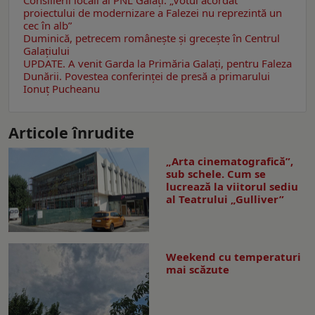
Consilierii locali ai PNL Galaţi: „Votul acordat
proiectului de modernizare a Falezei nu reprezintă un
cec în alb”
Duminică, petrecem româneşte şi greceşte în Centrul
Galaţiului
UPDATE. A venit Garda la Primăria Galaţi, pentru Faleza
Dunării. Povestea conferinţei de presă a primarului
Ionuţ Pucheanu
Articole înrudite
„Arta cinematografică”,
sub schele. Cum se
lucrează la viitorul sediu
al Teatrului „Gulliver”
Weekend cu temperaturi
mai scăzute