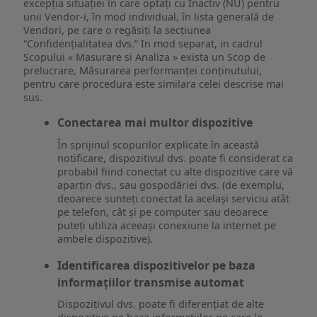
excepția situației în care optați cu Inactiv (NU) pentru
unii Vendor-i, în mod individual, în lista generală de
Vendori, pe care o regăsiți la secțiunea
“Confidențialitatea dvs.” In mod separat, in cadrul
Scopului « Masurare si Analiza » exista un Scop de
prelucrare, Măsurarea performanței conținutului,
pentru care procedura este similara celei descrise mai
sus.
Conectarea mai multor dispozitive
În sprijinul scopurilor explicate în această
notificare, dispozitivul dvs. poate fi considerat ca
probabil fiind conectat cu alte dispozitive care vă
aparțin dvs., sau gospodăriei dvs. (de exemplu,
deoarece sunteți conectat la același serviciu atât
pe telefon, cât și pe computer sau deoarece
puteți utiliza aceeași conexiune la internet pe
ambele dispozitive).
Identificarea dispozitivelor pe baza
informațiilor transmise automat
Dispozitivul dvs. poate fi diferențiat de alte