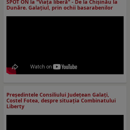
SPOT ON la "Viaţa liberă" - De la Chișinău la
Dunăre. Galațiul, prin ochii basarabenilor
Preşedintele Consiliului Judeţean Galaţi,
Costel Fotea, despre situaţia Combinatului
Liberty