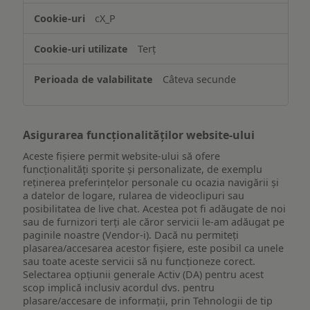
accesarea
cX_P
informațiilor
de
Terț
pe
un
Câteva secunde
dispozitiv
Asigurarea funcționalităților website-ului
Aceste fișiere permit website-ului să ofere
funcționalități sporite și personalizate, de exemplu
reţinerea preferinţelor personale cu ocazia navigării și
a datelor de logare, rularea de videoclipuri sau
posibilitatea de live chat. Acestea pot fi adăugate de noi
sau de furnizori terți ale căror servicii le-am adăugat pe
paginile noastre (Vendor-i). Dacă nu permiteți
plasarea/accesarea acestor fișiere, este posibil ca unele
sau toate aceste servicii să nu funcționeze corect.
Selectarea opțiunii generale Activ (DA) pentru acest
scop implică inclusiv acordul dvs. pentru
plasare/accesare de informații, prin Tehnologii de tip