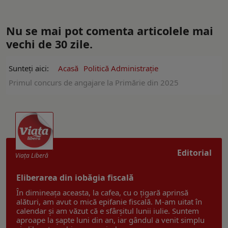
Nu se mai pot comenta articolele mai
vechi de 30 zile.
Sunteți aici:
Acasă
Politică Administrație
Primul concurs de angajare la Primărie din 2025
Editorial
Viaţa Liberă
Eliberarea din iobăgia fiscală
În dimineața aceasta, la cafea, cu o țigară aprinsă
alături, am avut o mică epifanie fiscală. M-am uitat în
calendar și am văzut că e sfârșitul lunii iulie. Suntem
aproape la șapte luni din an, iar gândul a venit simplu