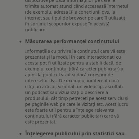
dispozitive pe baza informațiilor pe care le
trimite automat atunci când accesează internetul
(de exemplu, adresa IP a conexiunii dvs. la
internet sau tipul de browser pe care îl utilizați)
în sprijinul scopurilor expuse în această
notificare.
Măsurarea performanței conținutului
Informațiile cu privire la conținutul care vă este
prezentat și la modul în care interacționați cu
acesta pot fi utilizate pentru a stabili dacă, de
exemplu, conținutul (fără caracter publicitar) a
ajuns la publicul vizat și dacă corespunde
intereselor dvs. De exemplu, indiferent dacă
citiți un articol, vizionați un videoclip, ascultați
un podcast sau vizualizați o descriere a
produsului, cât timp petreceți pe acest serviciu și
pe paginile web pe care le vizitați etc. Acest lucru
este foarte util pentru a înțelege relevanța
conținutului (fără caracter publicitar) care vă
este prezentat.
Înțelegerea publicului prin statistici sau