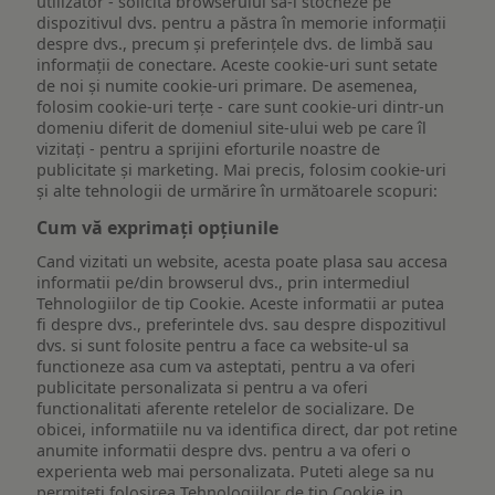
utilizator - solicită browserului să-l stocheze pe
dispozitivul dvs. pentru a păstra în memorie informații
despre dvs., precum și preferințele dvs. de limbă sau
informații de conectare. Aceste cookie-uri sunt setate
de noi și numite cookie-uri primare. De asemenea,
folosim cookie-uri terțe - care sunt cookie-uri dintr-un
domeniu diferit de domeniul site-ului web pe care îl
vizitați - pentru a sprijini eforturile noastre de
publicitate și marketing. Mai precis, folosim cookie-uri
și alte tehnologii de urmărire în următoarele scopuri:
Cum vă exprimați opțiunile
Cand vizitati un website, acesta poate plasa sau accesa
informatii pe/din browserul dvs., prin intermediul
Tehnologiilor de tip Cookie. Aceste informatii ar putea
fi despre dvs., preferintele dvs. sau despre dispozitivul
dvs. si sunt folosite pentru a face ca website-ul sa
functioneze asa cum va asteptati, pentru a va oferi
publicitate personalizata si pentru a va oferi
functionalitati aferente retelelor de socializare. De
obicei, informatiile nu va identifica direct, dar pot retine
anumite informatii despre dvs. pentru a va oferi o
experienta web mai personalizata. Puteti alege sa nu
permiteti folosirea Tehnologiilor de tip Cookie in