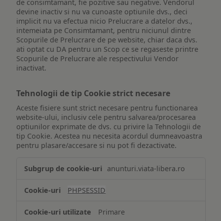
de consimtamant, fie pozitive sau negative. Vendorul
devine inactiv si nu va cunoaste optiunile dvs., deci
implicit nu va efectua nicio Prelucrare a datelor dvs.,
intemeiata pe Consimtamant, pentru niciunul dintre
Scopurile de Prelucrare de pe website, chiar daca dvs.
ati optat cu DA pentru un Scop ce se regaseste printre
Scopurile de Prelucrare ale respectivului Vendor
inactivat.
Tehnologii de tip Cookie strict necesare
Aceste fisiere sunt strict necesare pentru functionarea
website-ului, inclusiv cele pentru salvarea/procesarea
optiunilor exprimate de dvs. cu privire la Tehnologii de
tip Cookie. Acestea nu necesita acordul dumneavoastra
pentru plasare/accesare si nu pot fi dezactivate.
Tehnologii
anunturi.viata-libera.ro
de
tip
PHPSESSID
Cookie
strict
Primare
necesare