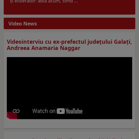
și eliberator: abia acum, simb ...
Video News
Videointerviu cu ex-prefectul judeţului Galaţi,
Andreea Anamaria Naggar