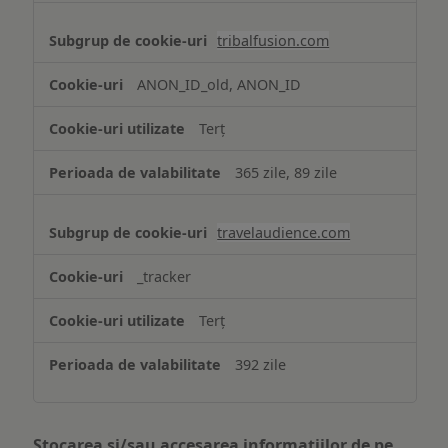
tribalfusion.com
ANON_ID_old, ANON_ID
Terț
365 zile, 89 zile
travelaudience.com
_tracker
Terț
392 zile
Stocarea și/sau accesarea informațiilor de pe