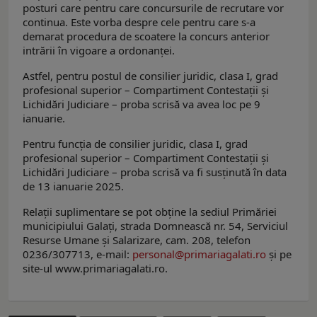
posturi care pentru care concursurile de recrutare vor
continua. Este vorba despre cele pentru care s-a
demarat procedura de scoatere la concurs anterior
intrării în vigoare a ordonanței.
Astfel, pentru postul de consilier juridic, clasa I, grad
profesional superior – Compartiment Contestații și
Lichidări Judiciare – proba scrisă va avea loc pe 9
ianuarie.
Pentru funcţia de consilier juridic, clasa I, grad
profesional superior – Compartiment Contestații și
Lichidări Judiciare – proba scrisă va fi susţinută în data
de 13 ianuarie 2025.
Relaţii suplimentare se pot obţine la sediul Primăriei
municipiului Galaţi, strada Domnească nr. 54, Serviciul
Resurse Umane și Salarizare, cam. 208, telefon
0236/307713, e-mail:
personal@primariagalati.ro
şi pe
site-ul www.primariagalati.ro.