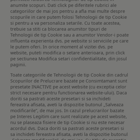
anumite scopuri. Dati click pe diferitele rubrici ale
categoriilor de mai jos pentru a afla mai multe despre
scopurile in care putem folosi Tehnologii de tip Cookie
si pentru a va personaliza setarile. Cu toate acestea,
trebuie sa stiti ca blocarea anumitor tipuri de
Tehnologii de tip Cookie sau a anumitor Vendor-i poate
influenta experienta dvs. pe website si serviciile pe care
le putem oferi. In orice moment al vizitei dvs. pe
website, puteti modifica o setare anterioara, prin click
pe sectiunea Modifica setari confidentialitate, din josul
paginii.
Toate categoriile de Tehnologii de tip Cookie din cadrul
Scopurilor de Prelucrare bazate pe Consimtamant sunt
presetate INACTIVE pe acest website (cu exceptia celor
strict necesare pentru functionarea website-ului). Daca
doriti sa pastrati aceste presetari si sa inchideti
fereastra afisata, aveti la dispozitie butonul „Salveaza
modificarile”, de mai jos. In cazul prelucrarilor bazate
pe Interes Legitim care sunt realizate pe acest website,
nu se plaseaza fisiere de tip Cookie si nu este necesar
acordul dvs. Daca doriti sa pastrati aceste presetari si
sa inchideti fereastra afisata, aveti la dispozitie butonul