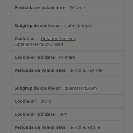
364 zile
viata-libera.ro
OptanonConsent
,
OptanonAlertBoxClosed
Primare
364 zile, 364 zile
quantserve.com
mc, d
Terț
365 zile, 90 zile