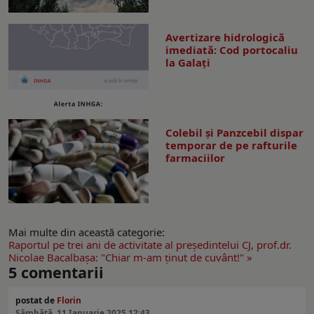
Avertizare hidrologică
imediată: Cod portocaliu
la Galaţi
Colebil și Panzcebil dispar
temporar de pe rafturile
farmaciilor
Mai multe din această categorie:
Raportul pe trei ani de activitate al preşedintelui CJ, prof.dr.
Nicolae Bacalbaşa: "Chiar m-am ţinut de cuvânt!" »
5
comentarii
postat de
Florin
Sâmbătă, 11 Ianuarie 2025 12:43