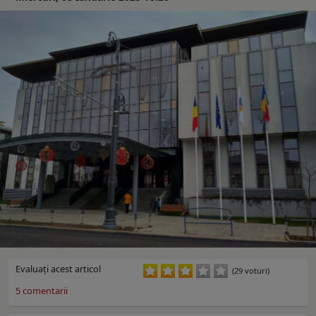
Evaluaţi acest articol
(29 voturi)
5
comentarii