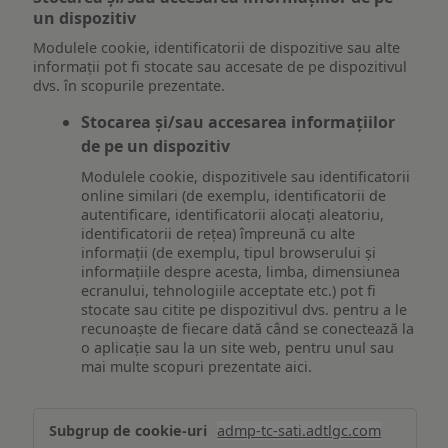
un dispozitiv
Modulele cookie, identificatorii de dispozitive sau alte
informații pot fi stocate sau accesate de pe dispozitivul
dvs. în scopurile prezentate.
Stocarea și/sau accesarea informațiilor
de pe un dispozitiv
Modulele cookie, dispozitivele sau identificatorii
online similari (de exemplu, identificatorii de
autentificare, identificatorii alocați aleatoriu,
identificatorii de rețea) împreună cu alte
informații (de exemplu, tipul browserului și
informațiile despre acesta, limba, dimensiunea
ecranului, tehnologiile acceptate etc.) pot fi
stocate sau citite pe dispozitivul dvs. pentru a le
recunoaște de fiecare dată când se conectează la
o aplicație sau la un site web, pentru unul sau
mai multe scopuri prezentate aici.
Stocarea
admp-tc-sati.adtlgc.com
și/sau