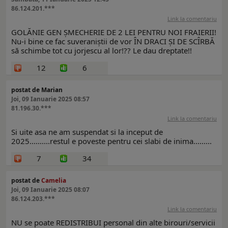
86.124.201.***
Link la comentariu
GOLĂNIE GEN ȘMECHERIE DE 2 LEI PENTRU NOI FRAIERII!
Nu-i bine ce fac suveraniștii de vor ÎN DRACI ȘI DE SCÎRBĂ
să schimbe tot cu jorjescu al lor!?? Le dau dreptate!!
12
6
postat de Marian
Joi, 09 Ianuarie 2025 08:57
81.196.30.***
Link la comentariu
Si uite asa ne am suspendat si la inceput de
2025..........restul e poveste pentru cei slabi de inima.........
7
34
postat de
Camelia
Joi, 09 Ianuarie 2025 08:07
86.124.203.***
Link la comentariu
NU se poate REDISTRIBUI personal din alte birouri/servicii