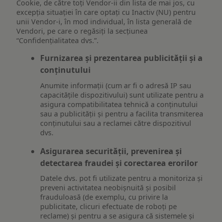
Cookie, de către toți Vendor-ii din lista de mai jos, cu
excepția situației în care optați cu Inactiv (NU) pentru
unii Vendor-i, în mod individual, în lista generală de
Vendori, pe care o regăsiți la secțiunea
“Confidențialitatea dvs.”.
Furnizarea și prezentarea publicității și a
conținutului
Anumite informații (cum ar fi o adresă IP sau
capacitățile dispozitivului) sunt utilizate pentru a
asigura compatibilitatea tehnică a conținutului
sau a publicității și pentru a facilita transmiterea
conținutului sau a reclamei către dispozitivul
dvs.
Asigurarea securității, prevenirea și
detectarea fraudei și corectarea erorilor
Datele dvs. pot fi utilizate pentru a monitoriza și
preveni activitatea neobișnuită și posibil
frauduloasă (de exemplu, cu privire la
publicitate, clicuri efectuate de roboți pe
reclame) și pentru a se asigura că sistemele și