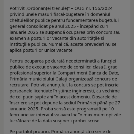
Potrivit „Ordonanţei trenuleţ” – OUG nr. 156/2024
privind unele măsuri fiscal-bugetare în domeniul
cheltuielilor publice pentru fundamentarea bugetului
general consolidat pe anul 2025 - începând cu 1
ianuarie 2025 se suspendă ocuparea prin concurs sau
examen a posturilor vacante din autoritățile și
instituțiile publice. Numai că, aceste prevederi nu se
aplică posturilor unice vacante.
Pentru ocuparea pe durată nedeterminată a funcţiei
publice de execuţie vacante de consilier, clasa I, grad
profesional superior la Compartiment Banca de Date,
Primăria municipiului Galaţi organizează concurs de
recrutare. Potrivit anunţului, la concurs se pot înscrie
persoanele licenţiate în științe inginerești, cu vechime
de cel puţin şapte ani în acest domeniu. Dosarele de
înscriere se pot depune la sediul Primăriei până pe 27
ianuarie 2025. Proba scrisă este programată pe 10
februarie iar interviul va avea loc în maximum opt zile
lucrătoare de la data susţinerii probei scrise.
Pe portalul propriu, Primăria anunţă că o serie de