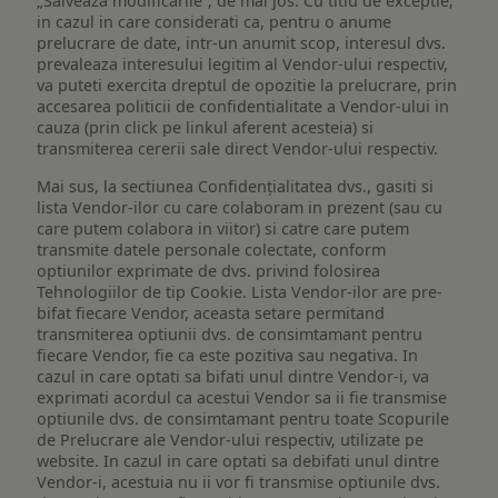
„Salveaza modificarile”, de mai jos. Cu titlu de exceptie,
in cazul in care considerati ca, pentru o anume
prelucrare de date, intr-un anumit scop, interesul dvs.
prevaleaza interesului legitim al Vendor-ului respectiv,
va puteti exercita dreptul de opozitie la prelucrare, prin
accesarea politicii de confidentialitate a Vendor-ului in
cauza (prin click pe linkul aferent acesteia) si
transmiterea cererii sale direct Vendor-ului respectiv.
Mai sus, la sectiunea Confidențialitatea dvs., gasiti si
lista Vendor-ilor cu care colaboram in prezent (sau cu
care putem colabora in viitor) si catre care putem
transmite datele personale colectate, conform
optiunilor exprimate de dvs. privind folosirea
Tehnologiilor de tip Cookie. Lista Vendor-ilor are pre-
bifat fiecare Vendor, aceasta setare permitand
transmiterea optiunii dvs. de consimtamant pentru
fiecare Vendor, fie ca este pozitiva sau negativa. In
cazul in care optati sa bifati unul dintre Vendor-i, va
exprimati acordul ca acestui Vendor sa ii fie transmise
optiunile dvs. de consimtamant pentru toate Scopurile
de Prelucrare ale Vendor-ului respectiv, utilizate pe
website. In cazul in care optati sa debifati unul dintre
Vendor-i, acestuia nu ii vor fi transmise optiunile dvs.