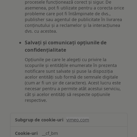
procesele funcționează corect și sigur. De
asemenea, pot fi utilizate pentru a corecta orice
probleme care pot fi întâmpinate de dvs.,
publisher sau agentul de publicitate în livrarea
conținutului și a reclamelor și la interacțiunea
dvs. cu acestea.
Salvați și comunicați opțiunile de
confidențialitate
Opțiunile pe care le alegeți cu privire la
scopurile și entitățile enumerate în prezenta
notificare sunt salvate și puse la dispoziția
acelor entități sub formă de semnale digitale
(cum ar fi un șir de caractere). Acest lucru este
necesar pentru a permite atât acestui serviciu,
cât și acelor entități să respecte opțiunile
respective.
Asigurarea
vimeo.com
funcționalităților
website-
__cf_bm
ului