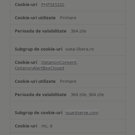
tip
PHPSESSID
Cookie
strict
Primare
necesare
364 zile
viata-libera.ro
OptanonConsent
,
OptanonAlertBoxClosed
Primare
364 zile, 364 zile
quantserve.com
mc, d