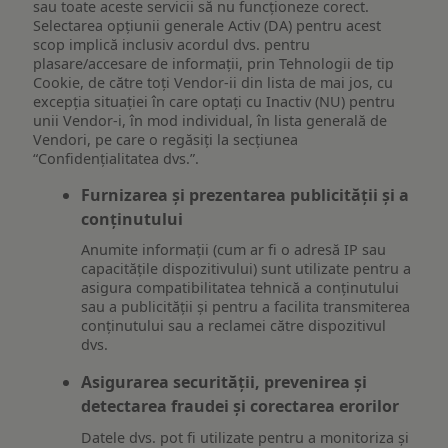
sau toate aceste servicii să nu funcționeze corect.
Selectarea opțiunii generale Activ (DA) pentru acest
scop implică inclusiv acordul dvs. pentru
plasare/accesare de informații, prin Tehnologii de tip
Cookie, de către toți Vendor-ii din lista de mai jos, cu
excepția situației în care optați cu Inactiv (NU) pentru
unii Vendor-i, în mod individual, în lista generală de
Vendori, pe care o regăsiți la secțiunea
“Confidențialitatea dvs.”.
Furnizarea și prezentarea publicității și a
conținutului
Anumite informații (cum ar fi o adresă IP sau
capacitățile dispozitivului) sunt utilizate pentru a
asigura compatibilitatea tehnică a conținutului
sau a publicității și pentru a facilita transmiterea
conținutului sau a reclamei către dispozitivul
dvs.
Asigurarea securității, prevenirea și
detectarea fraudei și corectarea erorilor
Datele dvs. pot fi utilizate pentru a monitoriza și