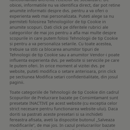
obicei, informatiile nu va identifica direct, dar pot retine
anumite informatii despre dvs. pentru a va oferi o
experienta web mai personalizata. Puteti alege sa nu
permiteti folosirea Tehnologiilor de tip Cookie in
anumite scopuri. Dati click pe diferitele rubrici ale
categoriilor de mai jos pentru a afla mai multe despre
scopurile in care putem folosi Tehnologii de tip Cookie
si pentru a va personaliza setarile. Cu toate acestea,
trebuie sa stiti ca blocarea anumitor tipuri de
Tehnologii de tip Cookie sau a anumitor Vendor-i poate
influenta experienta dvs. pe website si serviciile pe care
le putem oferi. In orice moment al vizitei dvs. pe
website, puteti modifica o setare anterioara, prin click
pe sectiunea Modifica setari confidentialitate, din josul
paginii.
Toate categoriile de Tehnologii de tip Cookie din cadrul
Scopurilor de Prelucrare bazate pe Consimtamant sunt
presetate INACTIVE pe acest website (cu exceptia celor
strict necesare pentru functionarea website-ului). Daca
doriti sa pastrati aceste presetari si sa inchideti
fereastra afisata, aveti la dispozitie butonul „Salveaza
modificarile”, de mai jos. In cazul prelucrarilor bazate