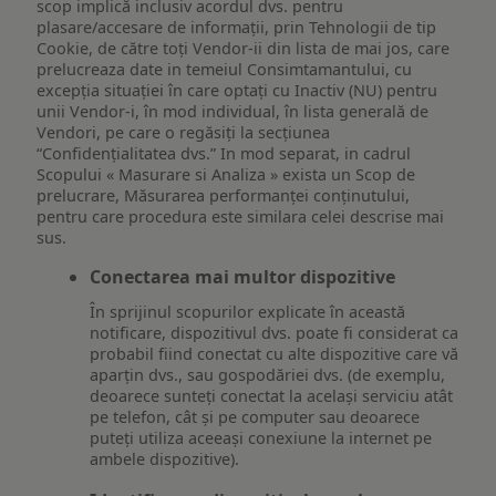
scop implică inclusiv acordul dvs. pentru
plasare/accesare de informații, prin Tehnologii de tip
Cookie, de către toți Vendor-ii din lista de mai jos, care
prelucreaza date in temeiul Consimtamantului, cu
excepția situației în care optați cu Inactiv (NU) pentru
unii Vendor-i, în mod individual, în lista generală de
Vendori, pe care o regăsiți la secțiunea
“Confidențialitatea dvs.” In mod separat, in cadrul
Scopului « Masurare si Analiza » exista un Scop de
prelucrare, Măsurarea performanței conținutului,
pentru care procedura este similara celei descrise mai
sus.
Conectarea mai multor dispozitive
În sprijinul scopurilor explicate în această
notificare, dispozitivul dvs. poate fi considerat ca
probabil fiind conectat cu alte dispozitive care vă
aparțin dvs., sau gospodăriei dvs. (de exemplu,
deoarece sunteți conectat la același serviciu atât
pe telefon, cât și pe computer sau deoarece
puteți utiliza aceeași conexiune la internet pe
ambele dispozitive).