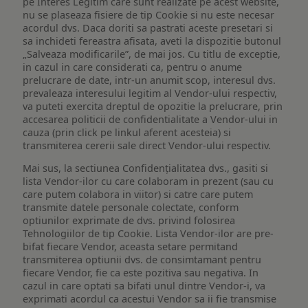
pe Interes Legitim care sunt realizate pe acest website,
nu se plaseaza fisiere de tip Cookie si nu este necesar
acordul dvs. Daca doriti sa pastrati aceste presetari si
sa inchideti fereastra afisata, aveti la dispozitie butonul
„Salveaza modificarile”, de mai jos. Cu titlu de exceptie,
in cazul in care considerati ca, pentru o anume
prelucrare de date, intr-un anumit scop, interesul dvs.
prevaleaza interesului legitim al Vendor-ului respectiv,
va puteti exercita dreptul de opozitie la prelucrare, prin
accesarea politicii de confidentialitate a Vendor-ului in
cauza (prin click pe linkul aferent acesteia) si
transmiterea cererii sale direct Vendor-ului respectiv.
Mai sus, la sectiunea Confidențialitatea dvs., gasiti si
lista Vendor-ilor cu care colaboram in prezent (sau cu
care putem colabora in viitor) si catre care putem
transmite datele personale colectate, conform
optiunilor exprimate de dvs. privind folosirea
Tehnologiilor de tip Cookie. Lista Vendor-ilor are pre-
bifat fiecare Vendor, aceasta setare permitand
transmiterea optiunii dvs. de consimtamant pentru
fiecare Vendor, fie ca este pozitiva sau negativa. In
cazul in care optati sa bifati unul dintre Vendor-i, va
exprimati acordul ca acestui Vendor sa ii fie transmise