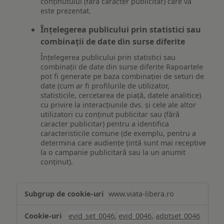
conținutului (fără caracter publicitar) care vă
este prezentat.
Înțelegerea publicului prin statistici sau
combinații de date din surse diferite
Înțelegerea publicului prin statistici sau
combinații de date din surse diferite Rapoartele
pot fi generate pe baza combinației de seturi de
date (cum ar fi profilurile de utilizator,
statisticile, cercetarea de piață, datele analitice)
cu privire la interacțiunile dvs. și cele ale altor
utilizatori cu conținut publicitar sau (fără
caracter publicitar) pentru a identifica
caracteristicile comune (de exemplu, pentru a
determina care audiențe țintă sunt mai receptive
la o campanie publicitară sau la un anumit
conținut).
Măsurare
www.viata-libera.ro
și
analiză
evid_set_0046
,
evid_0046
,
adptset_0046