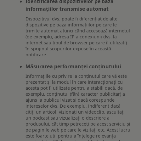
Identificarea dispozitivelor pe baza
informațiilor transmise automat
Dispozitivul dvs. poate fi diferențiat de alte
dispozitive pe baza informațiilor pe care le
trimite automat atunci când accesează internetul
(de exemplu, adresa IP a conexiunii dvs. la
internet sau tipul de browser pe care îl utilizați)
în sprijinul scopurilor expuse în această
notificare.
Măsurarea performanței conținutului
Informațiile cu privire la conținutul care vă este
prezentat și la modul în care interacționați cu
acesta pot fi utilizate pentru a stabili dacă, de
exemplu, conținutul (fără caracter publicitar) a
ajuns la publicul vizat și dacă corespunde
intereselor dvs. De exemplu, indiferent dacă
citiți un articol, vizionați un videoclip, ascultați
un podcast sau vizualizați o descriere a
produsului, cât timp petreceți pe acest serviciu și
pe paginile web pe care le vizitați etc. Acest lucru
este foarte util pentru a înțelege relevanța