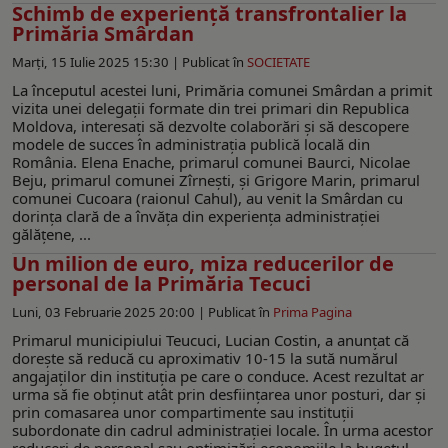
Schimb de experiență transfrontalier la
Primăria Smârdan
Marți, 15 Iulie 2025 15:30 |
Publicat în
SOCIETATE
La începutul acestei luni, Primăria comunei Smârdan a primit
vizita unei delegații formate din trei primari din Republica
Moldova, interesați să dezvolte colaborări și să descopere
modele de succes în administrația publică locală din
România. Elena Enache, primarul comunei Baurci, Nicolae
Beju, primarul comunei Zîrnești, și Grigore Marin, primarul
comunei Cucoara (raionul Cahul), au venit la Smârdan cu
dorința clară de a învăța din experiența administrației
gălățene, ...
Un milion de euro, miza reducerilor de
personal de la Primăria Tecuci
Luni, 03 Februarie 2025 20:00 |
Publicat în
Prima Pagina
Primarul municipiului Teucuci, Lucian Costin, a anunțat că
dorește să reducă cu aproximativ 10-15 la sută numărul
angajaților din instituția pe care o conduce. Acest rezultat ar
urma să fie obținut atât prin desființarea unor posturi, dar și
prin comasarea unor compartimente sau instituții
subordonate din cadrul administrației locale. În urma acestor
reduceri de personal sau optimizări economiile la bugetul