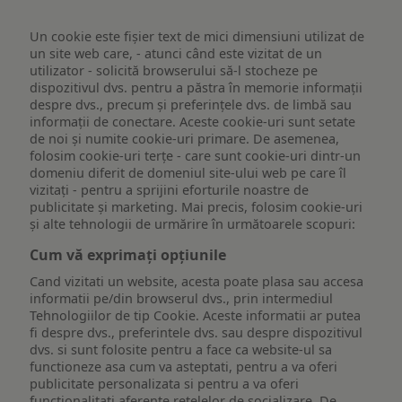
Un cookie este fişier text de mici dimensiuni utilizat de
un site web care, - atunci când este vizitat de un
utilizator - solicită browserului să-l stocheze pe
dispozitivul dvs. pentru a păstra în memorie informații
despre dvs., precum și preferințele dvs. de limbă sau
informații de conectare. Aceste cookie-uri sunt setate
de noi și numite cookie-uri primare. De asemenea,
folosim cookie-uri terțe - care sunt cookie-uri dintr-un
domeniu diferit de domeniul site-ului web pe care îl
vizitați - pentru a sprijini eforturile noastre de
publicitate și marketing. Mai precis, folosim cookie-uri
și alte tehnologii de urmărire în următoarele scopuri:
Cum vă exprimați opțiunile
Cand vizitati un website, acesta poate plasa sau accesa
informatii pe/din browserul dvs., prin intermediul
Tehnologiilor de tip Cookie. Aceste informatii ar putea
fi despre dvs., preferintele dvs. sau despre dispozitivul
dvs. si sunt folosite pentru a face ca website-ul sa
functioneze asa cum va asteptati, pentru a va oferi
publicitate personalizata si pentru a va oferi
functionalitati aferente retelelor de socializare. De