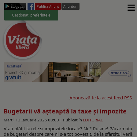
≡
Publica Anunt
Anunturi
Gestionați preferințele
Abonează-te la acest feed RSS
Bugetarii vă aşteaptă la taxe şi impozite
Marți, 13 Ianuarie 2026 00:00 |
Publicat în
EDITORIAL
V-aţi plătit taxele şi impozitele locale? Nu? Ruşine! Păi armata
de bugetari despre care ni s-a tot povestit, de la sfârşitul verii