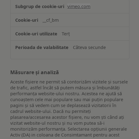
Asigurarea
vimeo.com
funcționalităților
website-
__cf_bm
ului
Terț
Câteva secunde
Măsurare și analiză
Aceste fișiere ne permit să contorizăm vizitele și sursele
de trafic, astfel încât să putem măsura și îmbunătăți
performanța website-ului nostru. Acestea ne ajută să
cunoaștem cele mai populare sau mai puțin populare
pagini și să vedem cum se deplasează vizitatorii în
cadrul website-ului. Dacă nu permiteți
plasarea/accesarea acestor fișiere, nu vom ști când ați
vizitat website-ul nostru și nu vom putea să-i
monitorizăm performanța. Selectarea opțiunii generale
Activ (DA) in coloana de Consimtamant pentru acest