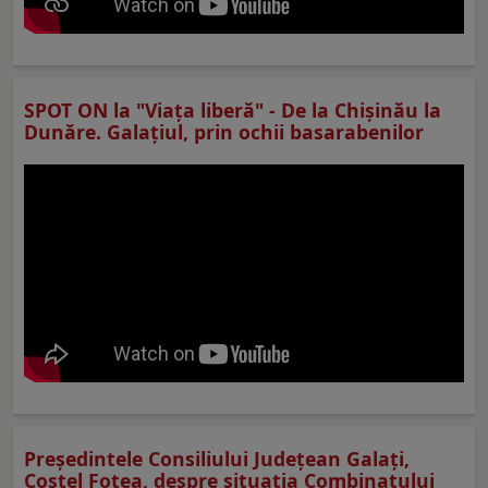
SPOT ON la "Viaţa liberă" - De la Chișinău la
Dunăre. Galațiul, prin ochii basarabenilor
Preşedintele Consiliului Judeţean Galaţi,
Costel Fotea, despre situaţia Combinatului