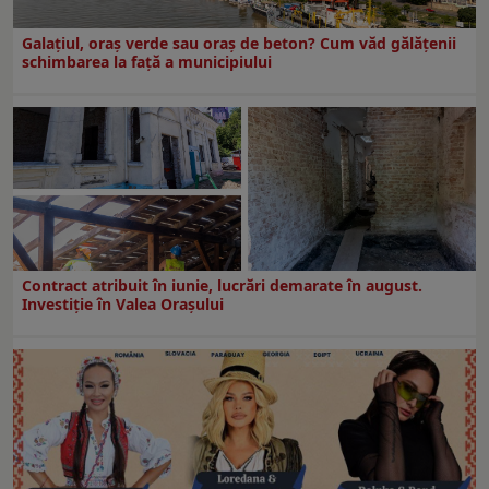
Galațiul, oraș verde sau oraș de beton? Cum văd gălățenii
schimbarea la față a municipiului
Contract atribuit în iunie, lucrări demarate în august.
Investiţie în Valea Oraşului