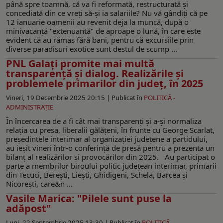
până spre toamnă, că va fi reformată, restructurată şi
concediată din ce vreţi să-şi ia salariile? Nu vă gândiţi că pe
12 ianuarie oamenii au revenit deja la muncă, după o
minivacanţă "extenuantă" de aproape o lună, în care este
evident că au rămas fără bani, pentru că excursiile prin
diverse paradisuri exotice sunt destul de scump ...
PNL Galaţi promite mai multă
transparenţă şi dialog. Realizările şi
problemele primarilor din judeţ, în 2025
Vineri, 19 Decembrie 2025 20:15 |
Publicat în
POLITICĂ -
ADMINISTRAŢIE
În încercarea de a fi cât mai transparenţi şi a-şi normaliza
relaţia cu presa, liberalii gălăţeni, în frunte cu George Scarlat,
preşedintele interimar al organizaţiei judeţene a partidului,
au ieşit vineri într-o conferinţă de presă pentru a prezenta un
bilanţ al realizărilor şi provocărilor din 2025. Au participat o
parte a membrilor biroului politic judeţean interimar, primarii
din Tecuci, Bereşti, Lieşti, Ghidigeni, Schela, Barcea şi
Nicoreşti, care&n ...
Vasile Marica: "Pilele sunt puse la
adăpost"
Luni, 22 Septembrie 2025 13:30 |
Publicat în
POLITICĂ -