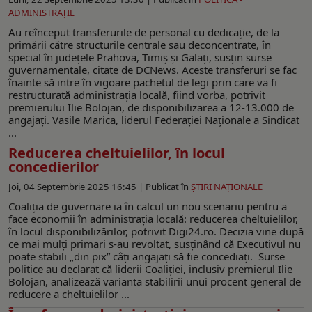
ADMINISTRAŢIE
Au reînceput transferurile de personal cu dedicație, de la
primării către structurile centrale sau deconcentrate, în
special în judeţele Prahova, Timiș şi Galați, susțin surse
guvernamentale, citate de DCNews. Aceste transferuri se fac
înainte să intre în vigoare pachetul de legi prin care va fi
restructurată administrația locală, fiind vorba, potrivit
premierului Ilie Bolojan, de disponibilizarea a 12-13.000 de
angajați. Vasile Marica, liderul Federației Naționale a Sindicat
...
Reducerea cheltuielilor, în locul
concedierilor
Joi, 04 Septembrie 2025 16:45 |
Publicat în
ŞTIRI NAŢIONALE
Coaliția de guvernare ia în calcul un nou scenariu pentru a
face economii în administrația locală: reducerea cheltuielilor,
în locul disponibilizărilor, potrivit Digi24.ro. Decizia vine după
ce mai mulți primari s-au revoltat, susținând că Executivul nu
poate stabili „din pix” câți angajați să fie concediați. Surse
politice au declarat că liderii Coaliției, inclusiv premierul Ilie
Bolojan, analizează varianta stabilirii unui procent general de
reducere a cheltuielilor ...