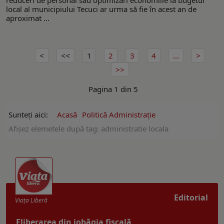
local al municipiului Tecuci ar urma să fie în acest an de
aproximat ...
1
2
3
4
...
Pagina 1 din 5
Sunteți aici:
Acasă
Politică Administrație
Afişez elemetele după tag: administratie locala
Editorial
Viaţa Liberă
Eliberarea din iobăgia fiscală