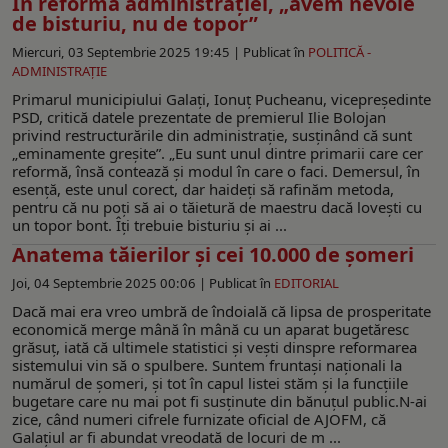
În reforma administrației, „avem nevoie
de bisturiu, nu de topor”
Miercuri, 03 Septembrie 2025 19:45 |
Publicat în
POLITICĂ -
ADMINISTRAŢIE
Primarul municipiului Galați, Ionuț Pucheanu, vicepreşedinte
PSD, critică datele prezentate de premierul Ilie Bolojan
privind restructurările din administrație, susținând că sunt
„eminamente greșite”. „Eu sunt unul dintre primarii care cer
reformă, însă contează și modul în care o faci. Demersul, în
esență, este unul corect, dar haideți să rafinăm metoda,
pentru că nu poți să ai o tăietură de maestru dacă lovești cu
un topor bont. Îți trebuie bisturiu şi ai ...
Anatema tăierilor și cei 10.000 de șomeri
Joi, 04 Septembrie 2025 00:06 |
Publicat în
EDITORIAL
Dacă mai era vreo umbră de îndoială că lipsa de prosperitate
economică merge mână în mână cu un aparat bugetăresc
grăsuț, iată că ultimele statistici și vești dinspre reformarea
sistemului vin să o spulbere. Suntem fruntași naționali la
numărul de șomeri, și tot în capul listei stăm și la funcțiile
bugetare care nu mai pot fi susținute din bănuțul public.N-ai
zice, când numeri cifrele furnizate oficial de AJOFM, că
Galațiul ar fi abundat vreodată de locuri de m ...