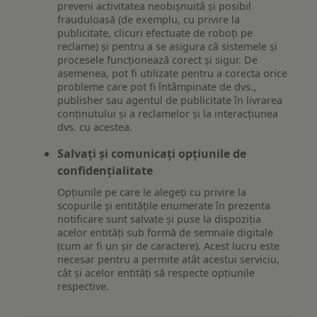
preveni activitatea neobișnuită și posibil
frauduloasă (de exemplu, cu privire la
publicitate, clicuri efectuate de roboți pe
reclame) și pentru a se asigura că sistemele și
procesele funcționează corect și sigur. De
asemenea, pot fi utilizate pentru a corecta orice
probleme care pot fi întâmpinate de dvs.,
publisher sau agentul de publicitate în livrarea
conținutului și a reclamelor și la interacțiunea
dvs. cu acestea.
Salvați și comunicați opțiunile de
confidențialitate
Opțiunile pe care le alegeți cu privire la
scopurile și entitățile enumerate în prezenta
notificare sunt salvate și puse la dispoziția
acelor entități sub formă de semnale digitale
(cum ar fi un șir de caractere). Acest lucru este
necesar pentru a permite atât acestui serviciu,
cât și acelor entități să respecte opțiunile
respective.