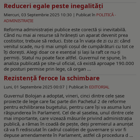
Reduceri egale peste inegalități
Miercuri, 03 Septembrie 2025 10:30 |
Publicat în
POLITICĂ -
ADMINISTRAŢIE
Reforma administrației publice este corectă și inevitabilă.
Când nu mai ai resurse să hrănești un aparat devenit prea
costisitor, trebuie să reduci. Este ca în viața de zi cu zi: când
venitul scade, nu-ți mai umpli coșul de cumpărături cu tot ce
îți dorești. Alegi doar ce e esențial și lași la raft ce nu-ți
permiți. Statul nu poate face altfel. Guvernul ne spune, în
analiza publicată pe site-ul oficial, că există aproape 190.000
de posturi permise prin lege, că organ ...
Rezistenţă feroce la schimbare
Luni, 01 Septembrie 2025 00:07 |
Publicat în
EDITORIAL
Guvernul Bolojan a adoptat, vineri, cinci dintre cele șase
proiecte de lege care fac parte din Pachetul 2 de reforme
pentru echilibrarea bugetului, pentru care îşi va asuma luni
răspunderea în Parlament. Cel de-al şaselea, unul dintre cele
mai importante, care vizează măsurile privind administraţia
publică, a rămas în coadă de peşte, deşi premierul a anunţat
că va fi rediscutat în cadrul coaliţiei de guvernare şi vor fi
depuse amendamente în Parlament, astfel că procedura d ...