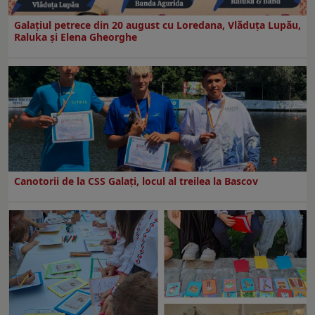
Galaţiul petrece din 20 august cu Loredana, Vlăduța Lupău,
Raluka și Elena Gheorghe
Canotorii de la CSS Galați, locul al treilea la Bascov