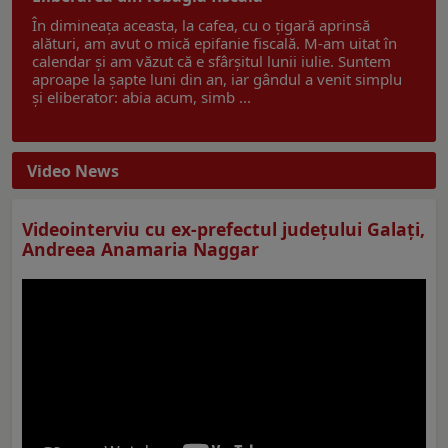
În dimineața aceasta, la cafea, cu o țigară aprinsă
alături, am avut o mică epifanie fiscală. M-am uitat în
calendar și am văzut că e sfârșitul lunii iulie. Suntem
aproape la șapte luni din an, iar gândul a venit simplu
și eliberator: abia acum, simb ...
Video News
Videointerviu cu ex-prefectul judeţului Galaţi,
Andreea Anamaria Naggar