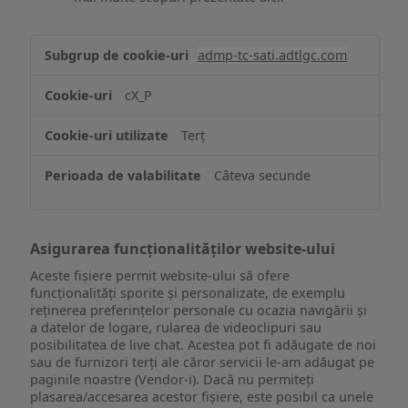
Stocarea
admp-tc-sati.adtlgc.com
și/sau
accesarea
cX_P
informațiilor
de
Terț
pe
un
Câteva secunde
dispozitiv
Asigurarea funcționalităților website-ului
Aceste fișiere permit website-ului să ofere
funcționalități sporite și personalizate, de exemplu
reţinerea preferinţelor personale cu ocazia navigării și
a datelor de logare, rularea de videoclipuri sau
posibilitatea de live chat. Acestea pot fi adăugate de noi
sau de furnizori terți ale căror servicii le-am adăugat pe
paginile noastre (Vendor-i). Dacă nu permiteți
plasarea/accesarea acestor fișiere, este posibil ca unele