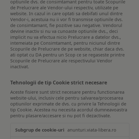
optiunile dvs. de consimtamant pentru toate Scopurile
de Prelucrare ale Vendor-ului respectiv, utilizate pe
website. In cazul in care optati sa debifati unul dintre
Vendor-i, acestuia nu ii vor fi transmise optiunile dvs.
de consimtamant, fie pozitive sau negative. Vendorul
devine inactiv si nu va cunoaste optiunile dvs., deci
implicit nu va efectua nicio Prelucrare a datelor dvs.,
intemeiata pe Consimtamant, pentru niciunul dintre
Scopurile de Prelucrare de pe website, chiar daca dvs.
ati optat cu DA pentru un Scop ce se regaseste printre
Scopurile de Prelucrare ale respectivului Vendor
inactivat.
Tehnologii de tip Cookie strict necesare
Aceste fisiere sunt strict necesare pentru functionarea
website-ului, inclusiv cele pentru salvarea/procesarea
optiunilor exprimate de dvs. cu privire la Tehnologii de
tip Cookie. Acestea nu necesita acordul dumneavoastra
pentru plasare/accesare si nu pot fi dezactivate.
Tehnologii
anunturi.viata-libera.ro
de