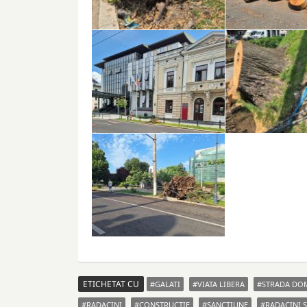
ETICHETAT CU
GALATI
VIATA LIBERA
STRADA DO
RADACINI
CONSTRUCTIE
SANCŢIUNE
RADACINI 