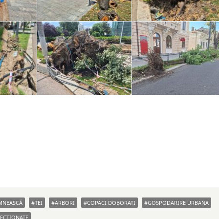
MNEASCĂ
TEI
ARBORI
COPACI DOBORATI
GOSPODARIRE URBANA
SECTIONATE