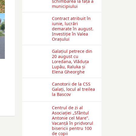
schimbarea la față a
municipiului
Contract atribuit în
iunie, lucrări
demarate în august.
Investiţie în Valea
Oraşului
Galaţiul petrece din
20 august cu
Loredana, Vlăduța
Lupău, Raluka și
Elena Gheorghe
Canotorii de la CSS
Galați, locul al treilea
la Bascov
Centrul de zi al
Asociației „Sfântul
Antonie cel Mare”.
Vacanță în pridvorul
bisericii pentru 100
de copii