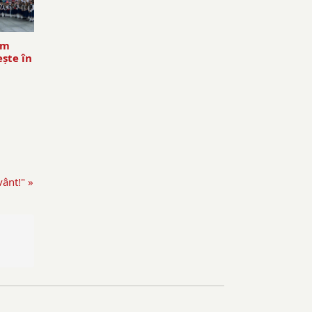
em
şte în
ânt!" »