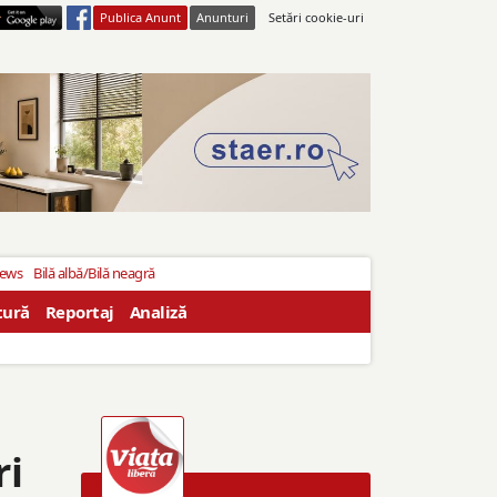
Publica Anunt
Anunturi
Setări cookie-uri
News
Bilă albă/Bilă neagră
tură
Reportaj
Analiză
ri