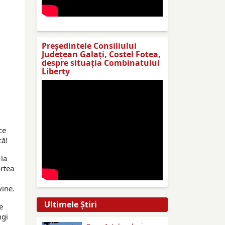
Preşedintele Consiliului
Judeţean Galaţi, Costel Fotea,
despre situaţia Combinatului
Liberty
ce
că!
 la
artea
vine.
Ultimele Ştiri
e
ngi