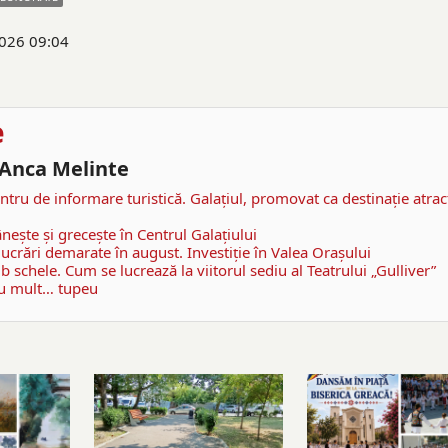
2026 09:04
e
- Anca Melinte
entru de informare turistică. Galaţiul, promovat ca destinaţie atrac
şte şi greceşte în Centrul Galaţiului
 lucrări demarate în august. Investiţie în Valea Oraşului
b schele. Cum se lucrează la viitorul sediu al Teatrului „Gulliver”
cu mult… tupeu