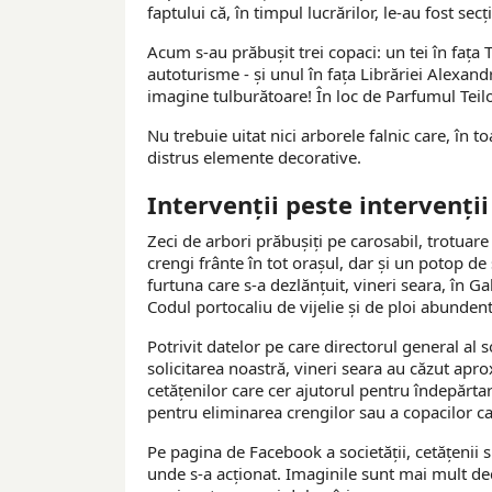
faptului că, în timpul lucrărilor, le-au fost sec
Acum s-au prăbuşit trei copaci: un tei în faţa
autoturisme - şi unul în faţa Librăriei Alexand
imagine tulburătoare! În loc de Parfumul Teilo
Nu trebuie uitat nici arborele falnic care, în 
distrus elemente decorative.
Intervenţii peste intervenţii
Zeci de arbori prăbuşiţi pe carosabil, trotuare
crengi frânte în tot oraşul, dar şi un potop de
furtuna care s-a dezlănţuit, vineri seara, în G
Codul portocaliu de vijelie şi de ploi abundent
Potrivit datelor pe care directorul general al
solicitarea noastră, vineri seara au căzut apro
cetăţenilor care cer ajutorul pentru îndepărta
pentru eliminarea crengilor sau a copacilor care
Pe pagina de Facebook a societăţii, cetăţenii s
unde s-a acţionat. Imaginile sunt mai mult dec