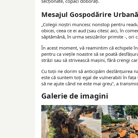
secţionate, copaci doborâţi.
Mesajul Gospodărire Urban
„Colegii noștri muncesc nonstop pentru readuc
obicei, ceea ce ei aud (sau citesc aici, în comen
săptămână, în urma sesizărilor primite -, ori c
În acest moment, vă reamintim că echipele îns
pentru ca viețile noastre să se poată desfășu
străzi sau să strivească mașini, fără crengi car
Cu toții ne dorim să anticipăm dezlănțuirea nat
este că suntem toți egal de vulnerabili în fața
să ne ajute când ne este mai greu”, a transmi
Galerie de imagini