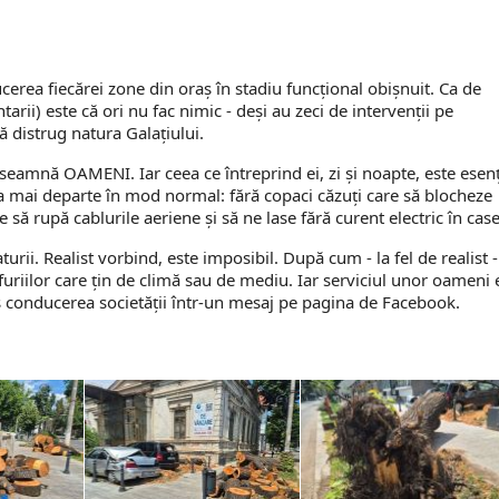
ă
erea fiecărei zone din oraș în stadiu funcțional obișnuit. Ca de
tarii) este că ori nu fac nimic - deși au zeci de intervenții pe
ă distrug natura Galațiului.
eamnă OAMENI. Iar ceea ce întreprind ei, zi și noapte, este esenț
ra mai departe în mod normal: fără copaci căzuți care să blocheze
e să rupă cablurile aeriene și să ne lase fără curent electric în case
urii. Realist vorbind, este imposibil. După cum - la fel de realist -
 furiilor care țin de climă sau de mediu. Iar serviciul unor oameni 
s conducerea societăţii într-un mesaj pe pagina de Facebook.