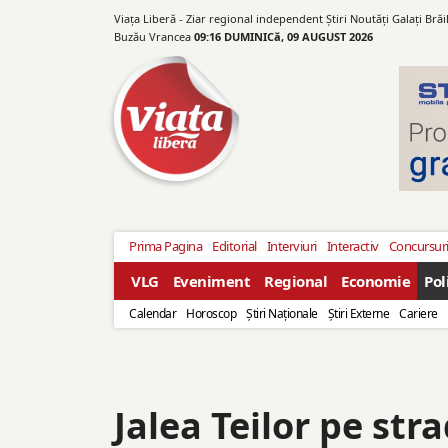
Viața Liberă - Ziar regional independent Știri Noutăți Galaţi Bră
Buzău Vrancea
09:16 DUMINICă, 09 AUGUST 2026
Prima Pagina
Editorial
Interviuri
Interactiv
Concursur
VLG
Eveniment
Regional
Economie
Pol
Calendar
Horoscop
Ştiri Naţionale
Ştiri Externe
Cariere
Jalea Teilor pe st