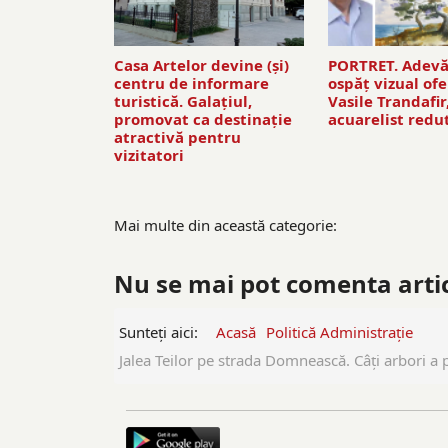
Casa Artelor devine (şi)
PORTRET. Adevă
centru de informare
ospăț vizual ofe
turistică. Galaţiul,
Vasile Trandafir
promovat ca destinaţie
acuarelist redu
atractivă pentru
vizitatori
Mai multe din această categorie:
Nu se mai pot comenta artico
Sunteți aici:
Acasă
Politică Administrație
Jalea Teilor pe strada Domnească. Câţi arbori a 