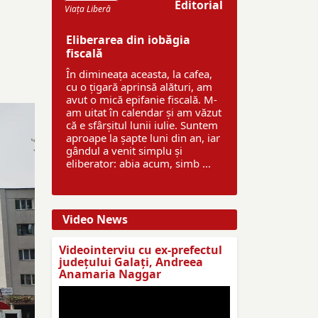
i
Editorial
Viaţa Liberă
Eliberarea din iobăgia
fiscală
În dimineața aceasta, la cafea,
cu o țigară aprinsă alături, am
avut o mică epifanie fiscală. M-
am uitat în calendar și am văzut
că e sfârșitul lunii iulie. Suntem
aproape la șapte luni din an, iar
gândul a venit simplu și
eliberator: abia acum, simb ...
Video News
Videointerviu cu ex-prefectul
judeţului Galaţi, Andreea
Anamaria Naggar