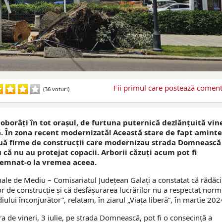
Fii primul care postează comenta
(36 voturi)
doborâţi în tot oraşul, de furtuna puternică dezlănţuită vin
. În zona recent modernizată! Această stare de fapt aminte
ouă firme de construcții care modernizau strada Domnească
 că nu au protejat copacii. Arborii căzuţi acum pot fi
semnat-o la vremea aceea.
nale de Mediu – Comisariatul Județean Galați a constatat că rădăci
or de construcție și că desfășurarea lucrărilor nu a respectat norm
diului înconjurător”, relatam, în ziarul „Viaţa liberă”, în martie 202
a de vineri, 3 iulie, pe strada Domnească, pot fi o consecinţă a