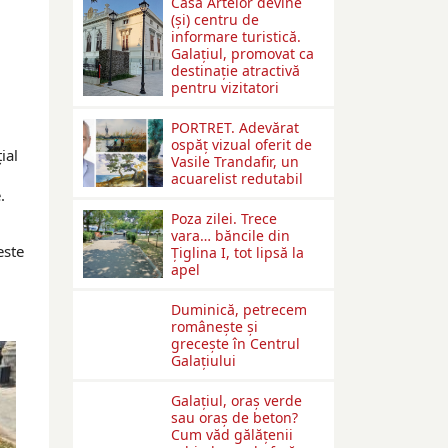
Casa Artelor devine
(şi) centru de
informare turistică.
Galaţiul, promovat ca
destinaţie atractivă
pentru vizitatori
PORTRET. Adevărat
ospăț vizual oferit de
ial
Vasile Trandafir, un
acuarelist redutabil
.
Poza zilei. Trece
vara… băncile din
este
Ţiglina I, tot lipsă la
apel
Duminică, petrecem
româneşte şi
greceşte în Centrul
Galaţiului
Galațiul, oraș verde
sau oraș de beton?
Cum văd gălățenii