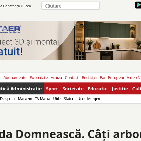
ila Constanţa Tulcea
i
Abonamente
Publicitate
Arhiva
Contact
Redacția
Bani Europeni
Video 
itică Administrație
Sport
Societate
Educație
Justiție
Cul
Diaspora
Magazin
TV Mania
Utile
Sfaturi
Unde Mergem
rada Domnească. Câţi arbo