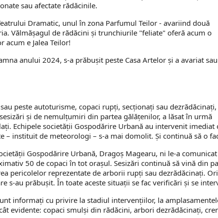
ţionate sau afectate rădăcinile.
 Teatrului Dramatic, unul în zona Parfumul Teilor - avariind două
ria. Vălmăşagul de rădăcini şi trunchiurile "feliate" oferă acum o
r acum e Jalea Teilor!
toamna anului 2024, s-a prăbuşit peste Casa Artelor şi a avariat sau
 sau peste autoturisme, copaci rupţi, secţionaţi sau dezrădăcinaţi,
 sesizări şi de nemulţumiri din partea gălăţenilor, a lăsat în urmă
alaţi. Echipele societăţii Gospodărire Urbană au intervenit imediat 
e – instituit de meteorologi – s-a mai domolit. Şi continuă să o fa
 societăţii Gospodărire Urbană, Dragoş Magearu, ni le-a comunicat
ximativ 50 de copaci în tot oraşul. Sesizări continuă să vină din p
rea pericolelor reprezentate de arborii rupţi sau dezrădăcinaţi. Ori
 s-au prăbuşit. În toate aceste situaţii se fac verificări şi se inter
unt informaţi cu privire la stadiul intervenţiilor, la amplasamentel
ât evidente: copaci smulşi din rădăcini, arbori dezrădăcinaţi, cre