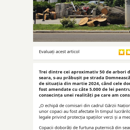
Evaluaţi acest articol
Trei dintre cei aproximativ 50 de arbori 
seara, s-au prăbuşit pe strada Domnească
de situaţia din martie 2024, când cele d
fost amendate cu câte 5.000 de lei pentru
consecinţa unei realităţi pe care am con
„O echipă de comisari din cadrul Gărzii Națio
unor copaci au fost afectate în timpul lucrăril
legale privind protecția spațiilor verzi și a me
Copacii doborâţi de furtuna puternică din sear