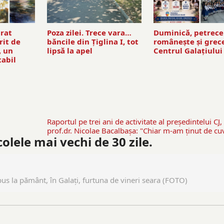
rat
Poza zilei. Trece vara…
Duminică, petrec
rit de
băncile din Ţiglina I, tot
româneşte şi grece
, un
lipsă la apel
Centrul Galaţiului
tabil
Raportul pe trei ani de activitate al preşedintelui CJ,
prof.dr. Nicolae Bacalbaşa: "Chiar m-am ţinut de cuv
lele mai vechi de 30 zile.
pus la pământ, în Galaţi, furtuna de vineri seara (FOTO)