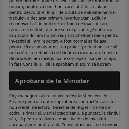
putem permite. Toate oraşele civilizate se împrumută la
maxim, pentru că sunt bani care intră în circulaţie
pentru dezvoltare. În jur de o sută de milioane ne mai
trebuie”, a declarat primarul Marius Stan. Edilul a
recunoscut că, în anii trecuţi, banii de investiţii au
rămas necheltuiţi, dar are şi o explicaţie: „Anul trecut
sau acum doi ani nu am reuşit să cheltuim banii pentru
investiţii şi i-am reportat. A fost normal să fie aşa,
pentru că nu am avut nici un proiect preluat pe care să
ne bazăm, a trebuit să ne băgăm în incubatorul nostru
de proiecte, am început să le concepem, să venim apoi
în faţa Consiliului, să le aprobăm şi acum să lucrăm”.
Aprobare de la Minister
City-managerul Aurel Vlaicu a fost la Ministerul de
Finanţe pentru a obţine aprobarea contractării acestui
nou credit. Directorul Direcţiei de Buget Finanţe din
cadrul Primăriei, Daniel Stadoleanu, a punctat, la rândul
său, că pentru realizarea obiectivelor de investiţii
aprobate prin hotărâri ale Consiliului Local, este nevoie