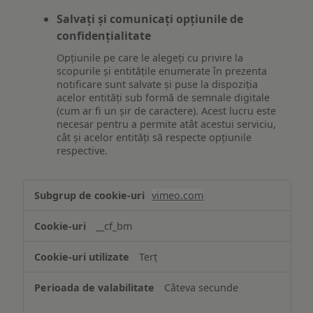
Salvați și comunicați opțiunile de
confidențialitate
Opțiunile pe care le alegeți cu privire la
scopurile și entitățile enumerate în prezenta
notificare sunt salvate și puse la dispoziția
acelor entități sub formă de semnale digitale
(cum ar fi un șir de caractere). Acest lucru este
necesar pentru a permite atât acestui serviciu,
cât și acelor entități să respecte opțiunile
respective.
Asigurarea
vimeo.com
funcționalităților
website-
__cf_bm
ului
Terț
Câteva secunde