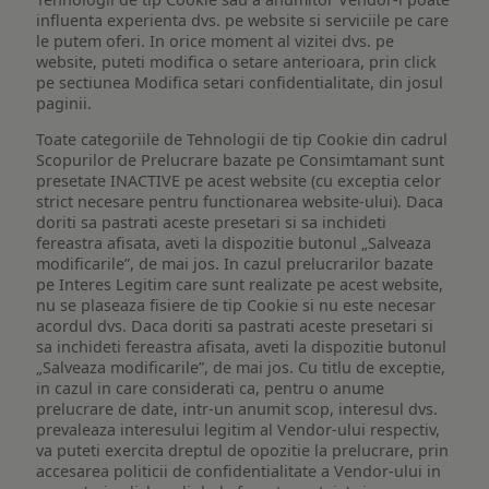
influenta experienta dvs. pe website si serviciile pe care
le putem oferi. In orice moment al vizitei dvs. pe
website, puteti modifica o setare anterioara, prin click
pe sectiunea Modifica setari confidentialitate, din josul
paginii.
Toate categoriile de Tehnologii de tip Cookie din cadrul
Scopurilor de Prelucrare bazate pe Consimtamant sunt
presetate INACTIVE pe acest website (cu exceptia celor
strict necesare pentru functionarea website-ului). Daca
doriti sa pastrati aceste presetari si sa inchideti
fereastra afisata, aveti la dispozitie butonul „Salveaza
modificarile”, de mai jos. In cazul prelucrarilor bazate
pe Interes Legitim care sunt realizate pe acest website,
nu se plaseaza fisiere de tip Cookie si nu este necesar
acordul dvs. Daca doriti sa pastrati aceste presetari si
sa inchideti fereastra afisata, aveti la dispozitie butonul
„Salveaza modificarile”, de mai jos. Cu titlu de exceptie,
in cazul in care considerati ca, pentru o anume
prelucrare de date, intr-un anumit scop, interesul dvs.
prevaleaza interesului legitim al Vendor-ului respectiv,
va puteti exercita dreptul de opozitie la prelucrare, prin
accesarea politicii de confidentialitate a Vendor-ului in