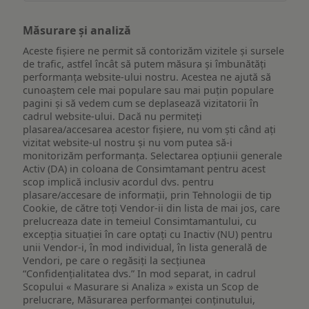
Măsurare și analiză
Aceste fișiere ne permit să contorizăm vizitele și sursele
de trafic, astfel încât să putem măsura și îmbunătăți
performanța website-ului nostru. Acestea ne ajută să
cunoaștem cele mai populare sau mai puțin populare
pagini și să vedem cum se deplasează vizitatorii în
cadrul website-ului. Dacă nu permiteți
plasarea/accesarea acestor fișiere, nu vom ști când ați
vizitat website-ul nostru și nu vom putea să-i
monitorizăm performanța. Selectarea opțiunii generale
Activ (DA) in coloana de Consimtamant pentru acest
scop implică inclusiv acordul dvs. pentru
plasare/accesare de informații, prin Tehnologii de tip
Cookie, de către toți Vendor-ii din lista de mai jos, care
prelucreaza date in temeiul Consimtamantului, cu
excepția situației în care optați cu Inactiv (NU) pentru
unii Vendor-i, în mod individual, în lista generală de
Vendori, pe care o regăsiți la secțiunea
“Confidențialitatea dvs.” In mod separat, in cadrul
Scopului « Masurare si Analiza » exista un Scop de
prelucrare, Măsurarea performanței conținutului,