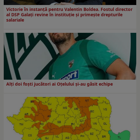
Victorie în instanță pentru Valentin Boldea. Fostul director
al DSP Galați revine în instituție și primește drepturile
salariale
Alți doi foști jucători ai Oțelului și-au găsit echipe