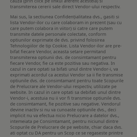
cauza (prin click pe linkul aferent acesteia) si
transmiterea cererii sale direct Vendor-ului respectiv.
Mai sus, la sectiunea Confidențialitatea dvs., gasiti si
lista Vendor-ilor cu care colaboram in prezent (sau cu
care putem colabora in viitor) si catre care putem
transmite datele personale colectate, conform
optiunilor exprimate de dvs. privind folosirea
Tehnologiilor de tip Cookie. Lista Vendor-ilor are pre-
bifat fiecare Vendor, aceasta setare permitand
transmiterea optiunii dvs. de consimtamant pentru
fiecare Vendor, fie ca este pozitiva sau negativa. In
cazul in care optati sa bifati unul dintre Vendor-i, va
exprimati acordul ca acestui Vendor sa ii fie transmise
optiunile dvs. de consimtamant pentru toate Scopurile
de Prelucrare ale Vendor-ului respectiv, utilizate pe
website. In cazul in care optati sa debifati unul dintre
Vendor-i, acestuia nu ii vor fi transmise optiunile dvs.
de consimtamant, fie pozitive sau negative. Vendorul
devine inactiv si nu va cunoaste optiunile dvs., deci
implicit nu va efectua nicio Prelucrare a datelor dvs.,
intemeiata pe Consimtamant, pentru niciunul dintre
Scopurile de Prelucrare de pe website, chiar daca dvs.
ati optat cu DA pentru un Scop ce se regaseste printre