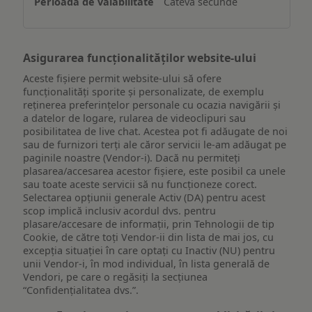
Câteva secunde
dispozitiv
Asigurarea funcționalităților website-ului
Aceste fișiere permit website-ului să ofere
funcționalități sporite și personalizate, de exemplu
reţinerea preferinţelor personale cu ocazia navigării și
a datelor de logare, rularea de videoclipuri sau
posibilitatea de live chat. Acestea pot fi adăugate de noi
sau de furnizori terți ale căror servicii le-am adăugat pe
paginile noastre (Vendor-i). Dacă nu permiteți
plasarea/accesarea acestor fișiere, este posibil ca unele
sau toate aceste servicii să nu funcționeze corect.
Selectarea opțiunii generale Activ (DA) pentru acest
scop implică inclusiv acordul dvs. pentru
plasare/accesare de informații, prin Tehnologii de tip
Cookie, de către toți Vendor-ii din lista de mai jos, cu
excepția situației în care optați cu Inactiv (NU) pentru
unii Vendor-i, în mod individual, în lista generală de
Vendori, pe care o regăsiți la secțiunea
“Confidențialitatea dvs.”.