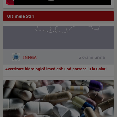
Ultimele Ştiri
Avertizare hidrologică imediată: Cod portocaliu la Galaţi