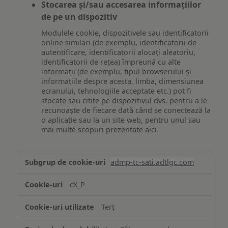
Stocarea și/sau accesarea informațiilor
de pe un dispozitiv
Modulele cookie, dispozitivele sau identificatorii
online similari (de exemplu, identificatorii de
autentificare, identificatorii alocați aleatoriu,
identificatorii de rețea) împreună cu alte
informații (de exemplu, tipul browserului și
informațiile despre acesta, limba, dimensiunea
ecranului, tehnologiile acceptate etc.) pot fi
stocate sau citite pe dispozitivul dvs. pentru a le
recunoaște de fiecare dată când se conectează la
o aplicație sau la un site web, pentru unul sau
mai multe scopuri prezentate aici.
Stocarea
admp-tc-sati.adtlgc.com
și/sau
accesarea
cX_P
informațiilor
de
Terț
pe
un