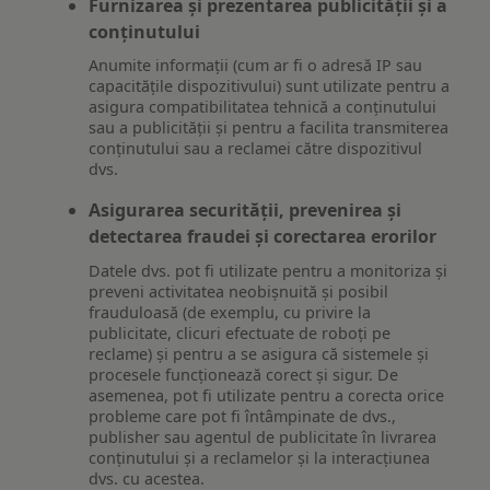
Furnizarea și prezentarea publicității și a
conținutului
Anumite informații (cum ar fi o adresă IP sau
capacitățile dispozitivului) sunt utilizate pentru a
asigura compatibilitatea tehnică a conținutului
sau a publicității și pentru a facilita transmiterea
conținutului sau a reclamei către dispozitivul
dvs.
Asigurarea securității, prevenirea și
detectarea fraudei și corectarea erorilor
Datele dvs. pot fi utilizate pentru a monitoriza și
preveni activitatea neobișnuită și posibil
frauduloasă (de exemplu, cu privire la
publicitate, clicuri efectuate de roboți pe
reclame) și pentru a se asigura că sistemele și
procesele funcționează corect și sigur. De
asemenea, pot fi utilizate pentru a corecta orice
probleme care pot fi întâmpinate de dvs.,
publisher sau agentul de publicitate în livrarea
conținutului și a reclamelor și la interacțiunea
dvs. cu acestea.