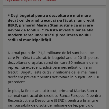
Fii primul care postează comentarii!
* Deşi bugetul pentru dezvoltare e mai mare
decât cel de anul trecut şi s-a făcut şi un credit
BERD, primarul Marius Stan susţine că mai are
nevoie de fonduri * Pe lista investiţiilor se află
modernizarea unor străzi şi realizarea noului
sediu al municipalităţii
Nu mai puţin de 171,2 milioane de lei sunt banii pe
care Primăria i-a alocat, în bugetul anului 2015, pentru
dezvoltarea oraşului, sumă din care 30 milioane de lei
reprezintă excedent, adică bani necheltuiţi din anii
trecuţi. Bugetul este cu 29,7 milioane de lei mai mare
decât era prevăzut pentru dezvoltare în bugetul anului
precedent.
În plus, la finele anului trecut, primarul Marius Stan a
semnat contractul de credit cu Banca Europeană pentru
Reconstrucţie şi Dezvoltare (BERD), pentru o finanţare
rambursabilă de o sută de milioane de lei, pentru o