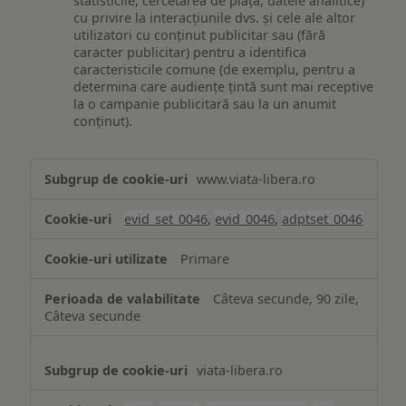
statisticile, cercetarea de piață, datele analitice)
cu privire la interacțiunile dvs. și cele ale altor
utilizatori cu conținut publicitar sau (fără
caracter publicitar) pentru a identifica
caracteristicile comune (de exemplu, pentru a
determina care audiențe țintă sunt mai receptive
la o campanie publicitară sau la un anumit
conținut).
Măsurare
www.viata-libera.ro
și
analiză
evid_set_0046
,
evid_0046
,
adptset_0046
Primare
Câteva secunde, 90 zile,
Câteva secunde
viata-libera.ro