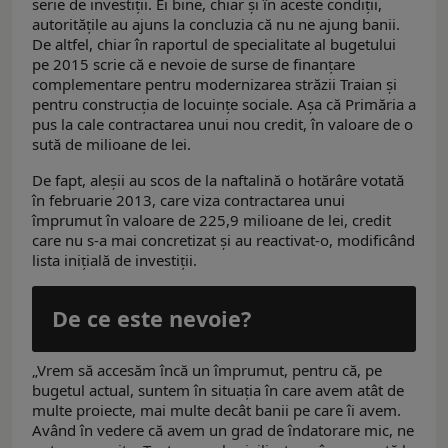
serie de investiţii. Ei bine, chiar şi în aceste condiţii,
autorităţile au ajuns la concluzia că nu ne ajung banii.
De altfel, chiar în raportul de specialitate al bugetului
pe 2015 scrie că e nevoie de surse de finanţare
complementare pentru modernizarea străzii Traian şi
pentru construcţia de locuinţe sociale. Aşa că Primăria a
pus la cale contractarea unui nou credit, în valoare de o
sută de milioane de lei.
De fapt, aleşii au scos de la naftalină o hotărâre votată
în februarie 2013, care viza contractarea unui
împrumut în valoare de 225,9 milioane de lei, credit
care nu s-a mai concretizat şi au reactivat-o, modificând
lista iniţială de investiţii.
De ce este nevoie?
„Vrem să accesăm încă un împrumut, pentru că, pe
bugetul actual, suntem în situaţia în care avem atât de
multe proiecte, mai multe decât banii pe care îi avem.
Având în vedere că avem un grad de îndatorare mic, ne