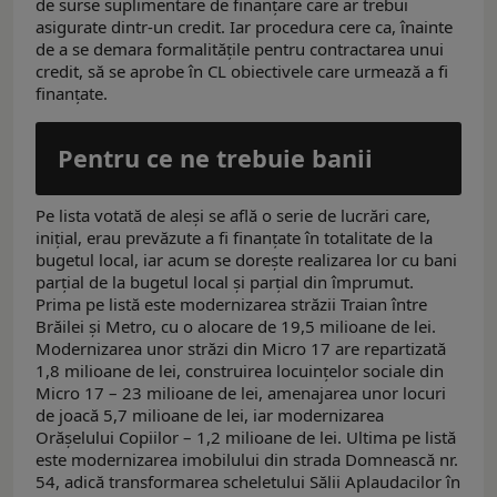
de surse suplimentare de finanţare care ar trebui
asigurate dintr-un credit. Iar procedura cere ca, înainte
de a se demara formalităţile pentru contractarea unui
credit, să se aprobe în CL obiectivele care urmează a fi
finanţate.
Pentru ce ne trebuie banii
Pe lista votată de aleşi se află o serie de lucrări care,
iniţial, erau prevăzute a fi finanţate în totalitate de la
bugetul local, iar acum se doreşte realizarea lor cu bani
parţial de la bugetul local şi parţial din împrumut.
Prima pe listă este modernizarea străzii Traian între
Brăilei şi Metro, cu o alocare de 19,5 milioane de lei.
Modernizarea unor străzi din Micro 17 are repartizată
1,8 milioane de lei, construirea locuinţelor sociale din
Micro 17 – 23 milioane de lei, amenajarea unor locuri
de joacă 5,7 milioane de lei, iar modernizarea
Orăşelului Copiilor – 1,2 milioane de lei. Ultima pe listă
este modernizarea imobilului din strada Domnească nr.
54, adică transformarea scheletului Sălii Aplaudacilor în