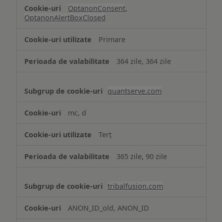
OptanonConsent
,
OptanonAlertBoxClosed
Primare
364 zile, 364 zile
quantserve.com
mc, d
Terț
365 zile, 90 zile
tribalfusion.com
ANON_ID_old, ANON_ID