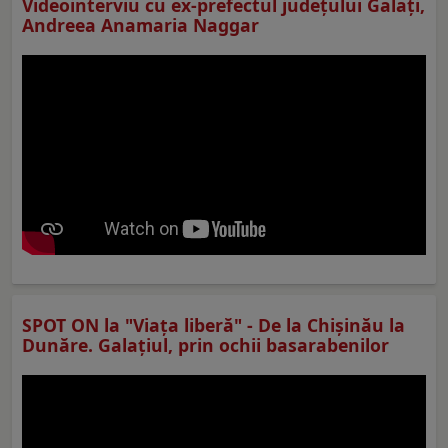
Videointerviu cu ex-prefectul judeţului Galaţi,
Andreea Anamaria Naggar
SPOT ON la "Viaţa liberă" - De la Chișinău la
Dunăre. Galațiul, prin ochii basarabenilor