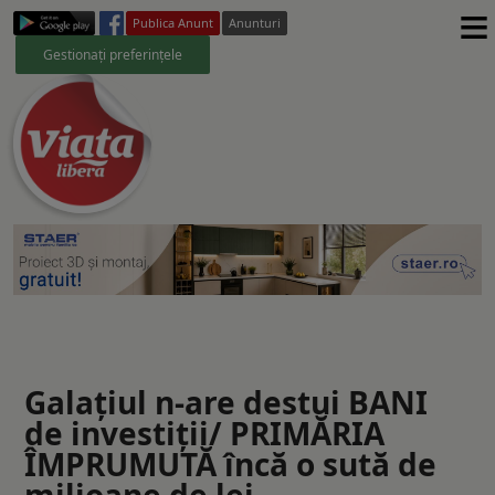
≡
Publica Anunt
Anunturi
Gestionați preferințele
Galaţiul n-are destui BANI
de investiţii/ PRIMĂRIA
ÎMPRUMUTĂ încă o sută de
milioane de lei