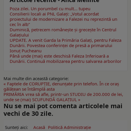
Poza zilei. Un porumbel cu mult… tupeu
Consilierii locali ai PNL Galaţi: „Votul acordat
proiectului de modernizare a Falezei nu reprezintă un
cec în alb”
Duminică, petrecem româneşte şi greceşte în Centrul
Galaţiului
UPDATE. A venit Garda la Primăria Galaţi, pentru Faleza
Dunării. Povestea conferinţei de presă a primarului
Ionuţ Pucheanu
Până unde (mai) este deschisă Faleza Inferioară a
Dunării. Continuă mobilizarea pentru salvarea arborilor
Mai multe din această categorie:
« Faptele de CORUPŢIE, denunţate prin telefon. În ce oraş
gălăţean se întâmplă asta
PRIMĂRIA vrea să afle, printr-un STUDIU de 200.000 de lei,
unde se (mai) SCUFUNDĂ GALAŢIUL »
Nu se mai pot comenta articolele mai
vechi de 30 zile.
Sunteți aici:
Acasă
Politică Administrație