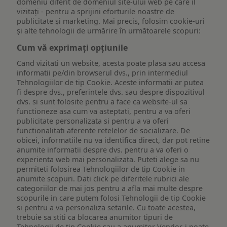
domeniu diferit de domeniul site-ului web pe care îl
vizitați - pentru a sprijini eforturile noastre de
publicitate și marketing. Mai precis, folosim cookie-uri
și alte tehnologii de urmărire în următoarele scopuri:
Cum vă exprimați opțiunile
Cand vizitati un website, acesta poate plasa sau accesa
informatii pe/din browserul dvs., prin intermediul
Tehnologiilor de tip Cookie. Aceste informatii ar putea
fi despre dvs., preferintele dvs. sau despre dispozitivul
dvs. si sunt folosite pentru a face ca website-ul sa
functioneze asa cum va asteptati, pentru a va oferi
publicitate personalizata si pentru a va oferi
functionalitati aferente retelelor de socializare. De
obicei, informatiile nu va identifica direct, dar pot retine
anumite informatii despre dvs. pentru a va oferi o
experienta web mai personalizata. Puteti alege sa nu
permiteti folosirea Tehnologiilor de tip Cookie in
anumite scopuri. Dati click pe diferitele rubrici ale
categoriilor de mai jos pentru a afla mai multe despre
scopurile in care putem folosi Tehnologii de tip Cookie
si pentru a va personaliza setarile. Cu toate acestea,
trebuie sa stiti ca blocarea anumitor tipuri de
Tehnologii de tip Cookie sau a anumitor Vendor-i poate