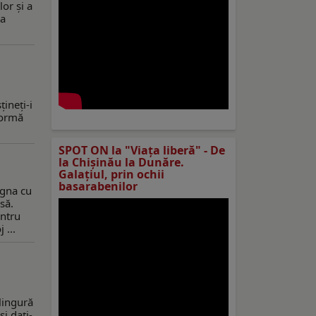
or și a
na
țineţi-i
formă
SPOT ON la "Viaţa liberă" - De
la Chișinău la Dunăre.
Galațiul, prin ochii
basarabenilor
agna cu
să.
entru
 ...
lingură
i dați-