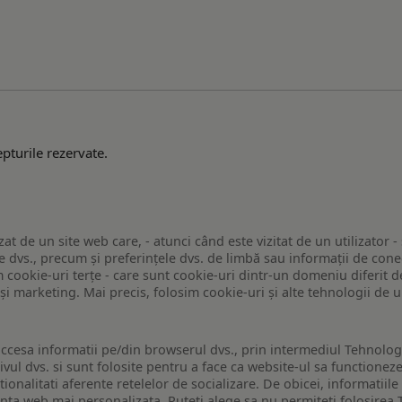
pturile rezervate.
zat de un site web care, - atunci când este vizitat de un utilizator -
 dvs., precum și preferințele dvs. de limbă sau informații de conec
ookie-uri terțe - care sunt cookie-uri dintr-un domeniu diferit de 
e și marketing. Mai precis, folosim cookie-uri și alte tehnologii de
ccesa informatii pe/din browserul dvs., prin intermediul Tehnologii
ivul dvs. si sunt folosite pentru a face ca website-ul sa functionez
tionalitati aferente retelelor de socializare. De obicei, informatiile
enta web mai personalizata. Puteti alege sa nu permiteti folosirea 