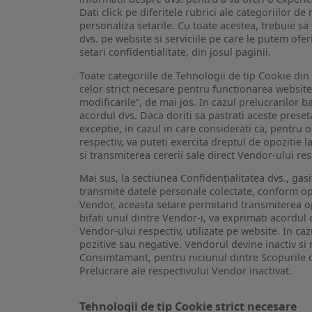
Dati click pe diferitele rubrici ale categoriilor 
personaliza setarile. Cu toate acestea, trebuie s
dvs. pe website si serviciile pe care le putem ofer
setari confidentialitate, din josul paginii.
Toate categoriile de Tehnologii de tip Cookie di
celor strict necesare pentru functionarea website-u
modificarile”, de mai jos. In cazul prelucrarilor 
acordul dvs. Daca doriti sa pastrati aceste presetar
exceptie, in cazul in care considerati ca, pentru 
respectiv, va puteti exercita dreptul de opozitie l
si transmiterea cererii sale direct Vendor-ului res
Mai sus, la sectiunea Confidențialitatea dvs., gas
transmite datele personale colectate, conform opt
Vendor, aceasta setare permitand transmiterea opt
bifati unul dintre Vendor-i, va exprimati acordul
Vendor-ului respectiv, utilizate pe website. In caz
pozitive sau negative. Vendorul devine inactiv si 
Consimtamant, pentru niciunul dintre Scopurile d
Prelucrare ale respectivului Vendor inactivat.
Tehnologii de tip Cookie strict necesare