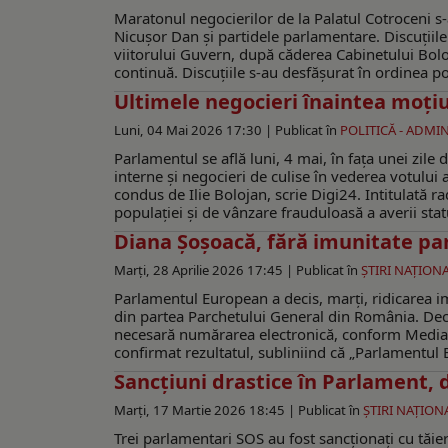
Maratonul negocierilor de la Palatul Cotroceni s-a
Nicușor Dan și partidele parlamentare. Discuțiil
viitorului Guvern, după căderea Cabinetului Boloja
continuă. Discuțiile s-au desfășurat în ordinea
Ultimele negocieri înaintea moțiu
Luni, 04 Mai 2026 17:30 |
Publicat în
POLITICĂ - ADMIN
Parlamentul se află luni, 4 mai, în fața unei zile
interne și negocieri de culise în vederea votul
condus de Ilie Bolojan, scrie Digi24. Intitulată 
populaţiei şi de vânzare frauduloasă a averii stat
Diana Șoșoacă, fără imunitate p
Marți, 28 Aprilie 2026 17:45 |
Publicat în
ŞTIRI NAŢION
Parlamentul European a decis, marți, ridicarea i
din partea Parchetului General din România. Deciz
necesară numărarea electronică, conform Mediaf
confirmat rezultatul, subliniind că „Parlamentul E
Sancțiuni drastice în Parlament, 
Marți, 17 Martie 2026 18:45 |
Publicat în
ŞTIRI NAŢION
Trei parlamentari SOS au fost sancționați cu tăier