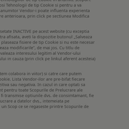
losi Tehnologii de tip Cookie si pentru a va
 a anumitor Vendor-i poate influenta experienta
are anterioara, prin click pe sectiunea Modifica
setate INACTIVE pe acest website (cu exceptia
tra afisata, aveti la dispozitie butonul „Salveaza
e plaseaza fisiere de tip Cookie si nu este necesar
veaza modificarile”, de mai jos. Cu titlu de
valeaza interesului legitim al Vendor-ului
lui in cauza (prin click pe linkul aferent acesteia)
utem colabora in viitor) si catre care putem
okie. Lista Vendor-ilor are pre-bifat fiecare
iva sau negativa. In cazul in care optati sa
nt pentru toate Scopurile de Prelucrare ale
or fi transmise optiunile dvs. de consimtamant, fie
lucrare a datelor dvs., intemeiata pe
 un Scop ce se regaseste printre Scopurile de