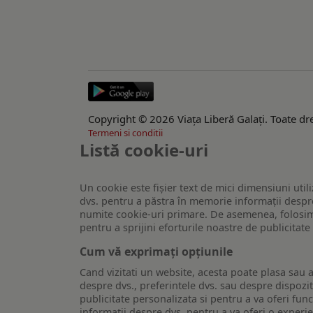
Copyright © 2026 Viaţa Liberă Galaţi. Toate dre
Termeni si conditii
Listă cookie-uri
Un cookie este fişier text de mici dimensiuni utili
dvs. pentru a păstra în memorie informații despre
numite cookie-uri primare. De asemenea, folosim c
pentru a sprijini eforturile noastre de publicitat
Cum vă exprimați opțiunile
Cand vizitati un website, acesta poate plasa sau a
despre dvs., preferintele dvs. sau despre dispozit
publicitate personalizata si pentru a va oferi func
informatii despre dvs. pentru a va oferi o experi