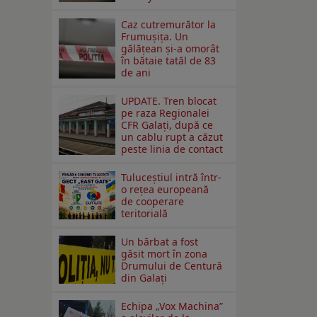
Caz cutremurător la
Frumușița. Un
gălățean și-a omorât
în bătaie tatăl de 83
de ani
UPDATE. Tren blocat
pe raza Regionalei
CFR Galați, după ce
un cablu rupt a căzut
peste linia de contact
Tuluceștiul intră într-
o rețea europeană
de cooperare
teritorială
Un bărbat a fost
găsit mort în zona
Drumului de Centură
din Galați
Echipa „Vox Machina”