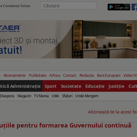
ila Constanţa Tulcea
i
Abonamente
Publicitate
Arhiva
Contact
Redacția
Bani Europeni
Video 
itică Administrație
Sport
Societate
Educație
Justiție
Cul
Diaspora
Magazin
TV Mania
Utile
Sfaturi
Unde Mergem
Abonează-te la acest f
scuțiile pentru formarea Guvernului continuă