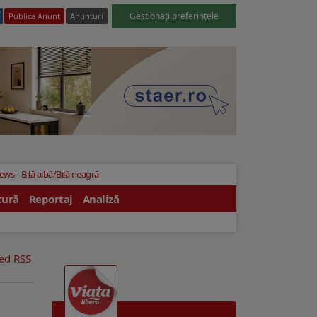
Gestionați preferințele
Publica Anunt
Anunturi
News
Bilă albă/Bilă neagră
tură
Reportaj
Analiză
eed RSS