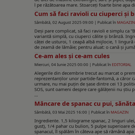
l pe răzătoarea mare. Stoarceți foarte bine apa di
Cum să faci ravioli cu ciuperci și 
Sâmbătă, 02 August 2025 09:00 |
Publicat în
MAGAZIN
Deși pare complicat, să faci ravioli e simplu ca 
variantă simplă, cu ciuperci călite și brânză. I
căței de usturoi, 1 ceapă albă mijlocie, 1 lingură
de zeamă de lămâie; pentru aluat: o cană și jumăta
Ce-am ales şi ce-am cules
Miercuri, 04 Iunie 2025 00:00 |
Publicat în
EDITORIAL
Alegerile din decembrie trecut au marcat o premi
reprezentanţilor unor partide-fantomă, a căror c
urmare, nu mai puţin de şase dintre cei 13 politici
SOS, sunt oameni despre care gălăţenii nu ştiu pra
...
Mâncare de spanac cu pui, sănătat
Sâmbătă, 03 Mai 2025 16:00 |
Publicat în
MAGAZIN
Ingrediente. 1,5 kilograme spanac, 2 linguri ulei,
gust), 1/4 pahar cu bulion, 5 pulpe superioare de
spanacul, îl spălăm în câteva ape să rămână apa c