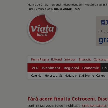
Viața Liberă - Ziar regional independent Știri Noutăți Galaţi Bră
Buzău Vrancea
02:19 JOI, 06 AUGUST 2026
Prima Pagina
Editorial
Interviuri
Interactiv
Concursur
VLG
Eveniment
Regional
Economie
Pol
Calendar
Horoscop
Ştiri Naţionale
Ştiri Externe
Cariere
Fără acord final la Cotroceni. Di
Luni, 18 Mai 2026 19:00 |
Publicat în
ŞTIRI NAŢIONALE