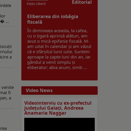
Editorial
Viaţa Liberă
intele
lor
Eliberarea din iobăgia
� ...
fiscală
În dimineața aceasta, la cafea,
cu o țigară aprinsă alături, am
avut o mică epifanie fiscală. M-
iscuții
am uitat în calendar și am văzut
ernului
că e sfârșitul lunii iulie. Suntem
cire a
aproape la șapte luni din an, iar
gândul a venit simplu și
eliberator: abia acum, simb ...
 venite
Video News
mai fi
șan, a
Videointerviu cu ex-prefectul
judeţului Galaţi, Andreea
Anamaria Naggar
erea