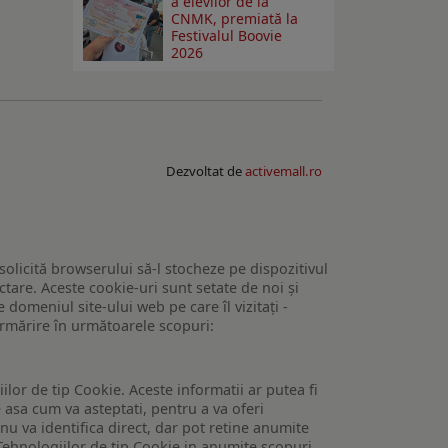
a elevilor de la
CNMK, premiată la
Festivalul Boovie
2026
Dezvoltat de
activemall.ro
 solicită browserului să-l stocheze pe dispozitivul
tare. Aceste cookie-uri sunt setate de noi și
domeniul site-ului web pe care îl vizitați -
 urmărire în următoarele scopuri:
lor de tip Cookie. Aceste informatii ar putea fi
e asa cum va asteptati, pentru a va oferi
 nu va identifica direct, dar pot retine anumite
Tehnologiilor de tip Cookie in anumite scopuri.