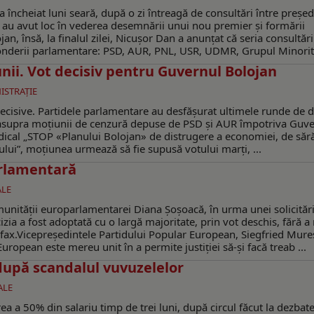
 încheiat luni seară, după o zi întreagă de consultări între președ
e au avut loc în vederea desemnării unui nou premier și formării
n, însă, la finalul zilei, Nicușor Dan a anunțat că seria consultări
 ponderii parlamentare: PSD, AUR, PNL, USR, UDMR, Grupul Minorit
nii. Vot decisiv pentru Guvernul Bolojan
ISTRAŢIE
 decisive. Partidele parlamentare au desfășurat ultimele runde de d
ui asupra moțiunii de cenzură depuse de PSD și AUR împotriva Guv
radical „STOP «Planului Bolojan» de distrugere a economiei, de sără
ului”, moțiunea urmează să fie supusă votului marți, ...
arlamentară
ALE
munității europarlamentarei Diana Șoșoacă, în urma unei solicitări
ia a fost adoptată cu o largă majoritate, prin vot deschis, fără a 
ax.Vicepreședintele Partidului Popular European, Siegfried Mure
uropean este mereu unit în a permite justiției să-și facă treab ...
după scandalul vuvuzelelor
ALE
ea a 50% din salariu timp de trei luni, după circul făcut la dezbat