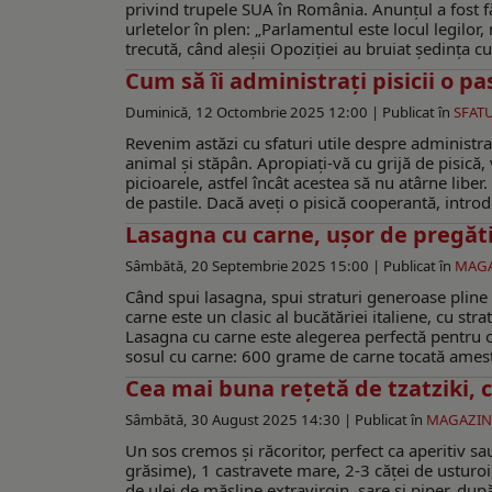
privind trupele SUA în România. Anunțul a fost f
urletelor în plen: „Parlamentul este locul legilor
trecută, când aleșii Opoziției au bruiat ședința cu
Cum să îi administrați pisicii o pa
Duminică, 12 Octombrie 2025 12:00 |
Publicat în
SFAT
Revenim astăzi cu sfaturi utile despre administra
animal şi stăpân. Apropiați-vă cu grijă de pisică, v
picioarele, astfel încât acestea să nu atârne lib
de pastile. Dacă aveți o pisică cooperantă, introduc
Lasagna cu carne, ușor de pregăti
Sâmbătă, 20 Septembrie 2025 15:00 |
Publicat în
MAG
Când spui lasagna, spui straturi generoase pline 
carne este un clasic al bucătăriei italiene, cu st
Lasagna cu carne este alegerea perfectă pentru o
sosul cu carne: 600 grame de carne tocată ameste
Cea mai buna rețetă de tzatziki, 
Sâmbătă, 30 August 2025 14:30 |
Publicat în
MAGAZIN
Un sos cremos și răcoritor, perfect ca aperitiv 
grăsime), 1 castravete mare, 2-3 căței de usturoi
de ulei de măsline extravirgin, sare și piper, dup