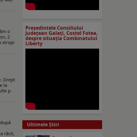
Preşedintele Consiliului
tăm o
Judeţean Galaţi, Costel Fotea,
on, 2
despre situaţia Combinatului
a stropi
Liberty
e. Drept
e la
ulte p
r după
Ultimele Ştiri
a răcit,