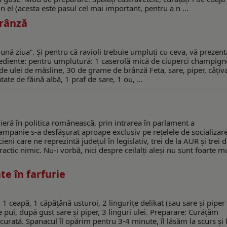
n el (acesta este pasul cel mai important, pentru a n ...
brânză
”Bună ziua”. Și pentru că ravioli trebuie umpluți cu ceva, vă prezen
ngrediente: pentru umplutură: 1 caserolă mică de ciuperci champign
 de ulei de măsline, 30 de grame de brânză Feta, sare, piper, câțiv
te de făină albă, 1 praf de sare, 1 ou, ...
eră în politica românească, prin intrarea în parlament a
ampanie s-a desfăşurat aproape exclusiv pe reţelele de socializar
eni care ne reprezintă judeţul în legislativ, trei de la AUR şi trei d
ctic nimic. Nu-i vorbă, nici despre ceilalţi aleşi nu sunt foarte m
e în farfurie
 1 ceapă, 1 căpățână usturoi, 2 lingurițe delikat (sau sare și pipe
 pui, după gust sare și piper, 3 linguri ulei. Preparare: Curățăm
urată. Spanacul îl opărim pentru 3-4 minute, îl lăsăm la scurs și l