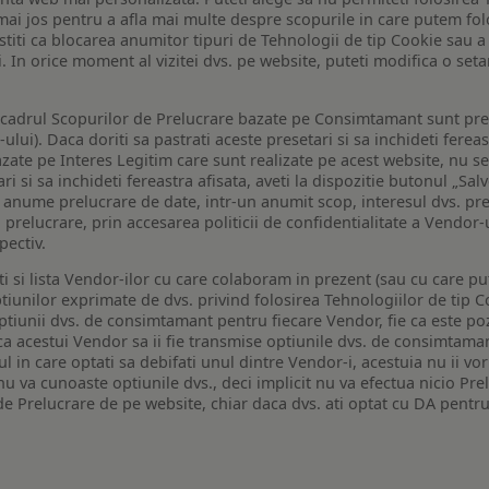
de mai jos pentru a afla mai multe despre scopurile in care putem fo
a stiti ca blocarea anumitor tipuri de Tehnologii de tip Cookie sau
i. In orice moment al vizitei dvs. pe website, puteti modifica o set
n cadrul Scopurilor de Prelucrare bazate pe Consimtamant sunt pre
lui). Daca doriti sa pastrati aceste presetari si sa inchideti fereas
bazate pe Interes Legitim care sunt realizate pe acest website, nu s
i si sa inchideti fereastra afisata, aveti la dispozitie butonul „Sal
o anume prelucrare de date, intr-un anumit scop, interesul dvs. pre
a prelucrare, prin accesarea politicii de confidentialitate a Vendor-u
pectiv.
iti si lista Vendor-ilor cu care colaboram in prezent (sau cu care p
iunilor exprimate de dvs. privind folosirea Tehnologiilor de tip Co
iunii dvs. de consimtamant pentru fiecare Vendor, fie ca este pozit
 ca acestui Vendor sa ii fie transmise optiunile dvs. de consimtama
ul in care optati sa debifati unul dintre Vendor-i, acestuia nu ii v
nu va cunoaste optiunile dvs., deci implicit nu va efectua nicio Pre
e Prelucrare de pe website, chiar daca dvs. ati optat cu DA pentru