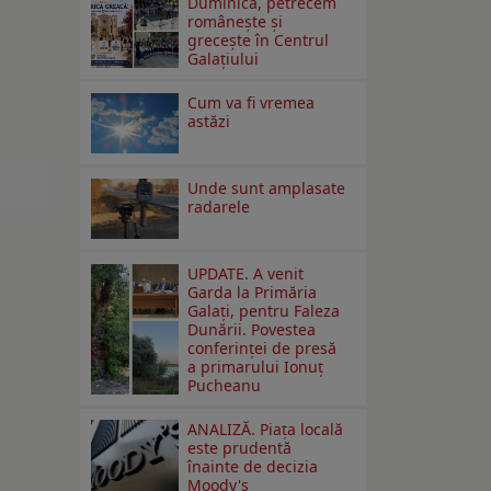
Duminică, petrecem
româneşte şi
greceşte în Centrul
Galaţiului
Cum va fi vremea
astăzi
Unde sunt amplasate
radarele
UPDATE. A venit
Garda la Primăria
Galaţi, pentru Faleza
Dunării. Povestea
conferinţei de presă
a primarului Ionuţ
Pucheanu
ANALIZĂ. Piața locală
este prudentă
înainte de decizia
Moody's