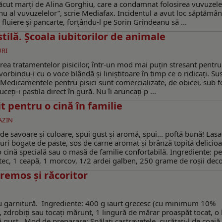
ăcut marți de Alina Gorghiu, care a condamnat folosirea vuvuzelel
, nu al vuvuzelelor”, scrie Mediafax. Incidentul a avut loc săptămâ
 fluiere și pancarte, forțându-l pe Sorin Grindeanu să ...
stilă. Şcoala iubitorilor de animale
URI
rea tratamentelor pisicilor, într-un mod mai puțin stresant pentru
orbindu-i cu o voce blândă și liniștitoare în timp ce o ridicați. Sus
er. Medicamentele pentru pisici sunt comercializate, de obicei, sub 
eți-i pastila direct în gură. Nu îi aruncați p ...
t pentru o cină în familie
AZIN
de savoare și culoare, spui gust și aromă, spui... poftă bună! Las
raturi bogate de paste, sos de carne aromat și brânză topită delicioa
 cină specială sau o masă de familie confortabilă. Ingrediente: p
c, 1 ceapă, 1 morcov, 1/2 ardei galben, 250 grame de roșii decoj
cremos și răcoritor
sau garnitură. Ingrediente: 400 g iaurt grecesc (cu minimum 10%
, zdrobiți sau tocați mărunt, 1 lingură de mărar proaspăt tocat, o 
ă gust. Mod de preparare: Spălați castravetele, curățați-l de coajă ș