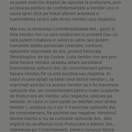
va puteti exercita dreptul de opozitie la prelucrare, prin
accesarea politicii de confidentialitate a Vendor-ului in
cauza (prin click pe linkul aferent acesteia) si
transmiterea cererii sale direct Vendor-ului respectiv.
Mai sus, la sectiunea Confidențialitatea dvs., gasiti si
lista Vendor-ilor cu care colaboram in prezent (sau cu
care putem colabora in viitor) si catre care putem
transmite datele personale colectate, conform
optiunilor exprimate de dvs. privind folosirea
Tehnologiilor de tip Cookie. Lista Vendor-ilor are pre-
bifat fiecare Vendor, aceasta setare permitand
transmiterea optiunii dvs. de consimtamant pentru
fiecare Vendor, fie ca este pozitiva sau negativa. In
cazul in care optati sa bifati unul dintre Vendor-i, va
exprimati acordul ca acestui Vendor sa ii fie transmise
optiunile dvs. de consimtamant pentru toate Scopurile
de Prelucrare ale Vendor-ului respectiv, utilizate pe
website. In cazul in care optati sa debifati unul dintre
Vendor-i, acestuia nu ii vor fi transmise optiunile dvs.
de consimtamant, fie pozitive sau negative. Vendorul
devine inactiv si nu va cunoaste optiunile dvs., deci
implicit nu va efectua nicio Prelucrare a datelor dvs.,
intemeiata pe Consimtamant, pentru niciunul dintre