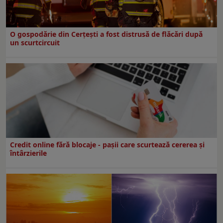
O gospodărie din Cerțești a fost distrusă de flăcări după
un scurtcircuit
Credit online fără blocaje - pașii care scurtează cererea și
întârzierile