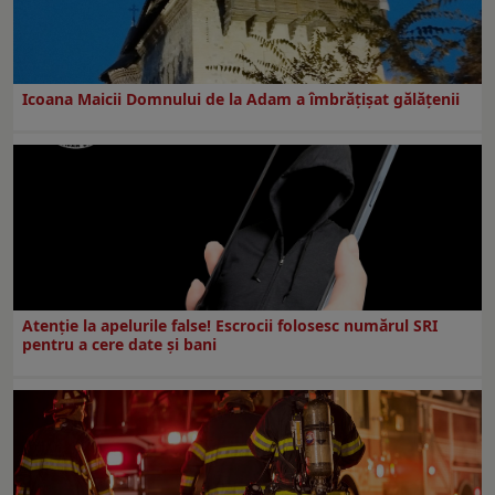
Icoana Maicii Domnului de la Adam a îmbrățișat gălățenii
Atenție la apelurile false! Escrocii folosesc numărul SRI
pentru a cere date și bani