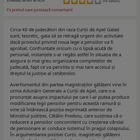
(16 voturi)
Fii primul care postează comentarii!
Circa 40 de judecători din raza Curții de Apel Galați
sunt, teoretic, gata să se retragă urgent din activitate
dacă proiectul privind noua lege a pensiilor va fi
aprobat. Confruntate oricum cu o lipsă acută de
personal, instanțele s-ar regăsi astfel în situația de a
asigura și mai greu organizarea completelor de
judecată, fapt ce va periclita și mai tare accesul și
dreptul la justiție al cetățenilor.
Avertismentul din partea magistraților gălățeni vine în
urma Adunării Generale a Curții de Apel, care s-a
pronunțat asupra impactului pe care l-ar putea produce
modificarea legii pensiilor pentru această ramură și
vine să întărească poziția exprimată anterior de
Ministrul Justiției, Cătălin Predoiu, care susținea că o
reducere a pensiilor concomitent cu creșterea vârstei
de pensionare ar conduce sistemul în pragul colapsului.
În argumentarea poziției Curții, magistrații gălățeni