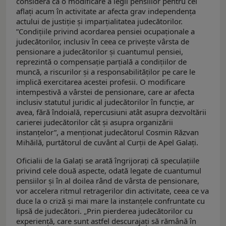
consideră că o modificare a legii pensiilor pentru cei
aflați acum în activitate ar afecta grav independența
actului de justiție și imparțialitatea judecătorilor.
”Condițiile privind acordarea pensiei ocupaționale a
judecătorilor, inclusiv în ceea ce privește vârsta de
pensionare a judecătorilor și cuantumul pensiei,
reprezintă o compensație parțială a condițiilor de
muncă, a riscurilor și a responsabilităților pe care le
implică exercitarea acestei profesii. O modificare
intempestivă a vârstei de pensionare, care ar afecta
inclusiv statutul juridic al judecătorilor în funcție, ar
avea, fără îndoială, repercusiuni atât asupra dezvoltării
carierei judecătorilor cât și asupra organizării
instanțelor”, a menționat judecătorul Cosmin Răzvan
Mihăilă, purtătorul de cuvânt al Curții de Apel Galați.
Oficialii de la Galați se arată îngrijorați că speculațiile
privind cele două aspecte, odată legate de cuantumul
pensiilor și în al doilea rând de vârsta de pensionare,
vor accelera ritmul retragerilor din activitate, ceea ce va
duce la o criză și mai mare la instanțele confruntate cu
lipsă de judecători. „Prin pierderea judecătorilor cu
experiență, care sunt astfel descurajați să rămână în