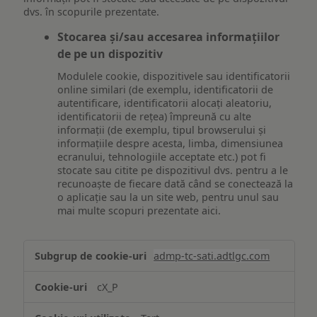
dvs. în scopurile prezentate.
Stocarea și/sau accesarea informațiilor
de pe un dispozitiv
Modulele cookie, dispozitivele sau identificatorii
online similari (de exemplu, identificatorii de
autentificare, identificatorii alocați aleatoriu,
identificatorii de rețea) împreună cu alte
informații (de exemplu, tipul browserului și
informațiile despre acesta, limba, dimensiunea
ecranului, tehnologiile acceptate etc.) pot fi
stocate sau citite pe dispozitivul dvs. pentru a le
recunoaște de fiecare dată când se conectează la
o aplicație sau la un site web, pentru unul sau
mai multe scopuri prezentate aici.
Stocarea
admp-tc-sati.adtlgc.com
și/sau
accesarea
cX_P
informațiilor
de