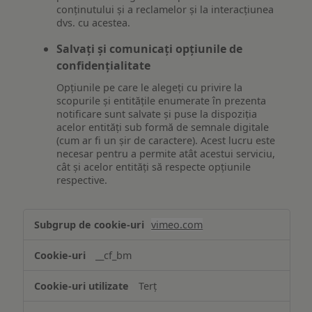
conținutului și a reclamelor și la interacțiunea
dvs. cu acestea.
Salvați și comunicați opțiunile de
confidențialitate
Opțiunile pe care le alegeți cu privire la
scopurile și entitățile enumerate în prezenta
notificare sunt salvate și puse la dispoziția
acelor entități sub formă de semnale digitale
(cum ar fi un șir de caractere). Acest lucru este
necesar pentru a permite atât acestui serviciu,
cât și acelor entități să respecte opțiunile
respective.
Asigurarea
vimeo.com
funcționalităților
website-
__cf_bm
ului
Terț