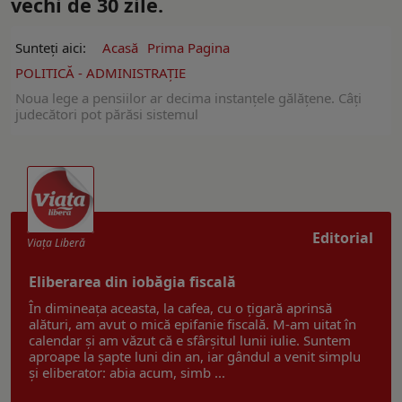
vechi de 30 zile.
Sunteți aici:
Acasă
Prima Pagina
POLITICĂ - ADMINISTRAŢIE
Noua lege a pensiilor ar decima instanțele gălățene. Câți
judecători pot părăsi sistemul
Editorial
Viaţa Liberă
Eliberarea din iobăgia fiscală
În dimineața aceasta, la cafea, cu o țigară aprinsă
alături, am avut o mică epifanie fiscală. M-am uitat în
calendar și am văzut că e sfârșitul lunii iulie. Suntem
aproape la șapte luni din an, iar gândul a venit simplu
și eliberator: abia acum, simb ...