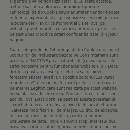
si pentru a va personaliza setarile. Cu toate acestea,
trebuie sa stiti ca blocarea anumitor tipuri de
Tehnologii de tip Cookie sau a anumitor Vendor-i poate
influenta experienta dvs. pe website si serviciile pe care
le putem oferi. In orice moment al vizitei dvs. pe
website, puteti modifica o setare anterioara, prin click
pe sectiunea Modifica setari confidentialitate, din josul
paginii.
Toate categoriile de Tehnologii de tip Cookie din cadrul
Scopurilor de Prelucrare bazate pe Consimtamant sunt
presetate INACTIVE pe acest website (cu exceptia celor
strict necesare pentru functionarea website-ului). Daca
doriti sa pastrati aceste presetari si sa inchideti
fereastra afisata, aveti la dispozitie butonul „Salveaza
modificarile”, de mai jos. In cazul prelucrarilor bazate
pe Interes Legitim care sunt realizate pe acest website,
nu se plaseaza fisiere de tip Cookie si nu este necesar
acordul dvs. Daca doriti sa pastrati aceste presetari si
sa inchideti fereastra afisata, aveti la dispozitie butonul
„Salveaza modificarile”, de mai jos. Cu titlu de exceptie,
in cazul in care considerati ca, pentru o anume
prelucrare de date, intr-un anumit scop, interesul dvs.
prevaleaza interesului legitim al Vendor-ului respectiv,