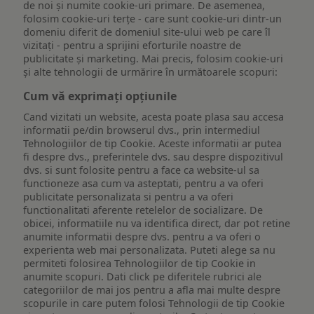
de noi și numite cookie-uri primare. De asemenea,
folosim cookie-uri terțe - care sunt cookie-uri dintr-un
domeniu diferit de domeniul site-ului web pe care îl
vizitați - pentru a sprijini eforturile noastre de
publicitate și marketing. Mai precis, folosim cookie-uri
și alte tehnologii de urmărire în următoarele scopuri:
Cum vă exprimați opțiunile
Cand vizitati un website, acesta poate plasa sau accesa
informatii pe/din browserul dvs., prin intermediul
Tehnologiilor de tip Cookie. Aceste informatii ar putea
fi despre dvs., preferintele dvs. sau despre dispozitivul
dvs. si sunt folosite pentru a face ca website-ul sa
functioneze asa cum va asteptati, pentru a va oferi
publicitate personalizata si pentru a va oferi
functionalitati aferente retelelor de socializare. De
obicei, informatiile nu va identifica direct, dar pot retine
anumite informatii despre dvs. pentru a va oferi o
experienta web mai personalizata. Puteti alege sa nu
permiteti folosirea Tehnologiilor de tip Cookie in
anumite scopuri. Dati click pe diferitele rubrici ale
categoriilor de mai jos pentru a afla mai multe despre
scopurile in care putem folosi Tehnologii de tip Cookie