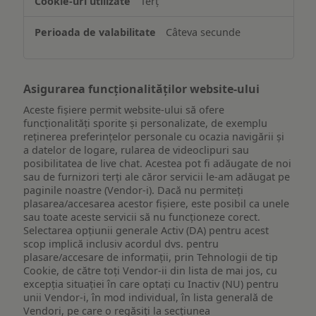
Terț
pe
un
Câteva secunde
dispozitiv
Asigurarea funcționalităților website-ului
Aceste fișiere permit website-ului să ofere
funcționalități sporite și personalizate, de exemplu
reţinerea preferinţelor personale cu ocazia navigării și
a datelor de logare, rularea de videoclipuri sau
posibilitatea de live chat. Acestea pot fi adăugate de noi
sau de furnizori terți ale căror servicii le-am adăugat pe
paginile noastre (Vendor-i). Dacă nu permiteți
plasarea/accesarea acestor fișiere, este posibil ca unele
sau toate aceste servicii să nu funcționeze corect.
Selectarea opțiunii generale Activ (DA) pentru acest
scop implică inclusiv acordul dvs. pentru
plasare/accesare de informații, prin Tehnologii de tip
Cookie, de către toți Vendor-ii din lista de mai jos, cu
excepția situației în care optați cu Inactiv (NU) pentru
unii Vendor-i, în mod individual, în lista generală de
Vendori, pe care o regăsiți la secțiunea