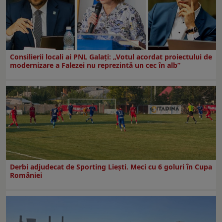
Consilierii locali ai PNL Galaţi: „Votul acordat proiectului de
modernizare a Falezei nu reprezintă un cec în alb”
Derbi adjudecat de Sporting Liești. Meci cu 6 goluri în Cupa
României