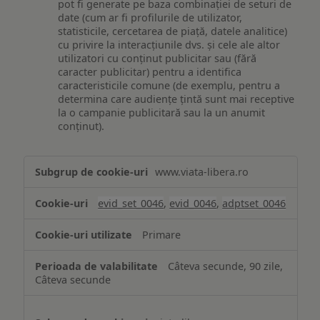
pot fi generate pe baza combinației de seturi de
date (cum ar fi profilurile de utilizator,
statisticile, cercetarea de piață, datele analitice)
cu privire la interacțiunile dvs. și cele ale altor
utilizatori cu conținut publicitar sau (fără
caracter publicitar) pentru a identifica
caracteristicile comune (de exemplu, pentru a
determina care audiențe țintă sunt mai receptive
la o campanie publicitară sau la un anumit
conținut).
Măsurare
www.viata-libera.ro
și
analiză
evid_set_0046
,
evid_0046
,
adptset_0046
Primare
Câteva secunde, 90 zile,
Câteva secunde