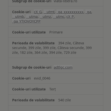
viata-libera.ro
cX_G
,
__utmt
,
_ga_xxxxxxxxxx
,
_ga
,
__utmb
,
__utma
,
__utmz
,
__utmc
,
cX_P
,
_ga_YTJQVQYCPP
Primare
394 zile, Câteva
secunde, 399 zile, 399 zile, Câteva secunde, 399
zile, 182 zile, 364 zile, 394 zile, 729 zile
adtlgc.com
evid_0046
Terț
540 zile