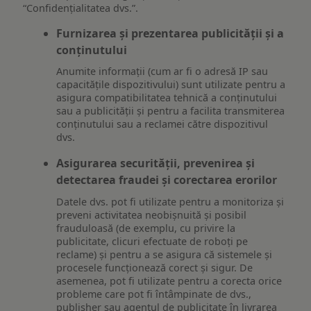
“Confidențialitatea dvs.”.
Furnizarea și prezentarea publicității și a
conținutului
Anumite informații (cum ar fi o adresă IP sau
capacitățile dispozitivului) sunt utilizate pentru a
asigura compatibilitatea tehnică a conținutului
sau a publicității și pentru a facilita transmiterea
conținutului sau a reclamei către dispozitivul
dvs.
Asigurarea securității, prevenirea și
detectarea fraudei și corectarea erorilor
Datele dvs. pot fi utilizate pentru a monitoriza și
preveni activitatea neobișnuită și posibil
frauduloasă (de exemplu, cu privire la
publicitate, clicuri efectuate de roboți pe
reclame) și pentru a se asigura că sistemele și
procesele funcționează corect și sigur. De
asemenea, pot fi utilizate pentru a corecta orice
probleme care pot fi întâmpinate de dvs.,
publisher sau agentul de publicitate în livrarea