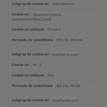
viata-libera.ro
OptanonConsent
,
OptanonAlertBoxClosed
Primare
364 zile, 364 zile
quantserve.com
mc, d
Terț
365 zile, 90 zile
tribalfusion.com