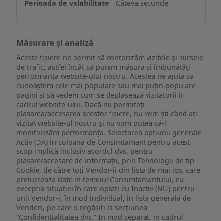
Câteva secunde
Măsurare și analiză
Aceste fișiere ne permit să contorizăm vizitele și sursele
de trafic, astfel încât să putem măsura și îmbunătăți
performanța website-ului nostru. Acestea ne ajută să
cunoaștem cele mai populare sau mai puțin populare
pagini și să vedem cum se deplasează vizitatorii în
cadrul website-ului. Dacă nu permiteți
plasarea/accesarea acestor fișiere, nu vom ști când ați
vizitat website-ul nostru și nu vom putea să-i
monitorizăm performanța. Selectarea opțiunii generale
Activ (DA) in coloana de Consimtamant pentru acest
scop implică inclusiv acordul dvs. pentru
plasare/accesare de informații, prin Tehnologii de tip
Cookie, de către toți Vendor-ii din lista de mai jos, care
prelucreaza date in temeiul Consimtamantului, cu
excepția situației în care optați cu Inactiv (NU) pentru
unii Vendor-i, în mod individual, în lista generală de
Vendori, pe care o regăsiți la secțiunea
“Confidențialitatea dvs.” In mod separat, in cadrul