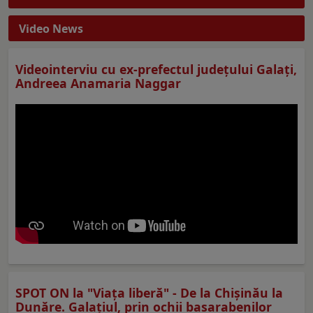
Video News
Videointerviu cu ex-prefectul judeţului Galaţi,
Andreea Anamaria Naggar
SPOT ON la "Viaţa liberă" - De la Chișinău la
Dunăre. Galațiul, prin ochii basarabenilor