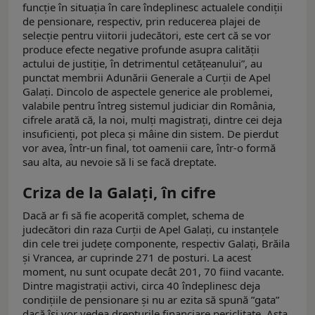
funcție în situația în care îndeplinesc actualele condiții
de pensionare, respectiv, prin reducerea plajei de
selecție pentru viitorii judecători, este cert că se vor
produce efecte negative profunde asupra calității
actului de justiție, în detrimentul cetățeanului”, au
punctat membrii Adunării Generale a Curții de Apel
Galați. Dincolo de aspectele generice ale problemei,
valabile pentru întreg sistemul judiciar din România,
cifrele arată că, la noi, mulți magistrați, dintre cei deja
insuficienți, pot pleca și mâine din sistem. De pierdut
vor avea, într-un final, tot oamenii care, într-o formă
sau alta, au nevoie să li se facă dreptate.
Criza de la Galați, în cifre
Dacă ar fi să fie acoperită complet, schema de
judecători din raza Curții de Apel Galați, cu instanțele
din cele trei județe componente, respectiv Galați, Brăila
și Vrancea, ar cuprinde 271 de posturi. La acest
moment, nu sunt ocupate decât 201, 70 fiind vacante.
Dintre magistrații activi, circa 40 îndeplinesc deja
condițiile de pensionare și nu ar ezita să spună ”gata”
dacă își vor vedea drepturile financiare periclitate. Asta