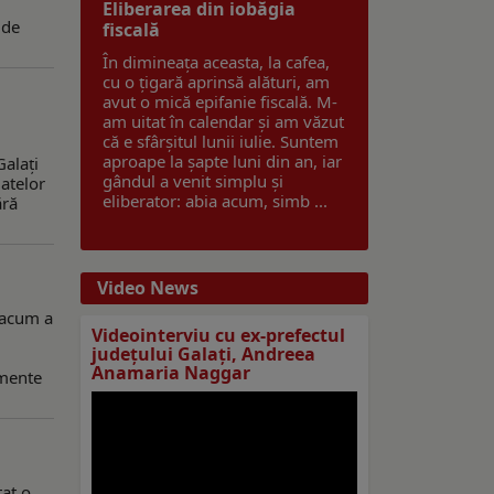
Eliberarea din iobăgia
 de
fiscală
În dimineața aceasta, la cafea,
cu o țigară aprinsă alături, am
avut o mică epifanie fiscală. M-
am uitat în calendar și am văzut
că e sfârșitul lunii iulie. Suntem
aproape la șapte luni din an, iar
Galaţi
gândul a venit simplu și
datelor
eliberator: abia acum, simb ...
ără
Video News
 acum a
Videointerviu cu ex-prefectul
judeţului Galaţi, Andreea
Anamaria Naggar
amente
tat o