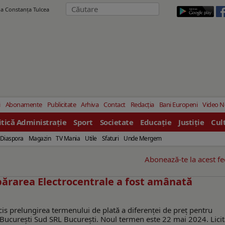
ila Constanţa Tulcea
i
Abonamente
Publicitate
Arhiva
Contact
Redacția
Bani Europeni
Video 
itică Administrație
Sport
Societate
Educație
Justiție
Cul
Diaspora
Magazin
TV Mania
Utile
Sfaturi
Unde Mergem
Abonează-te la acest f
părarea Electrocentrale a fost amânată
cis prelungirea termenului de plată a diferenței de preț pentru
ucurești Sud SRL București. Noul termen este 22 mai 2024. Licit