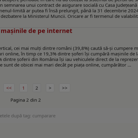
in semnarea unui contract de asigurare socială cu Casa Județeană
menul-limită ar putea fi însă prelungit, până la 31 decembrie 202
ezbatere la Ministerul Muncii. Oricare ar fi termenul de valabilit
 mașinile de pe internet
tical, cei mai mulți dintre români (39,8%) caută să-și cumpere m
ri online, în timp ce 19,3% dintre șoferi își cumpără mașinile de l
 dintre șoferii din România își iau vehiculele direct de la repreze
e sunt de obicei mai mari decât pe piața online, cumpărător ...
1
2
Pagina 2 din 2
etele după tag: cumparare