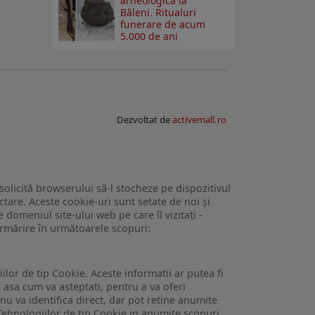
arheologică la
Băleni. Ritualuri
funerare de acum
5.000 de ani
Dezvoltat de
activemall.ro
 solicită browserului să-l stocheze pe dispozitivul
tare. Aceste cookie-uri sunt setate de noi și
domeniul site-ului web pe care îl vizitați -
 urmărire în următoarele scopuri:
lor de tip Cookie. Aceste informatii ar putea fi
e asa cum va asteptati, pentru a va oferi
 nu va identifica direct, dar pot retine anumite
Tehnologiilor de tip Cookie in anumite scopuri.