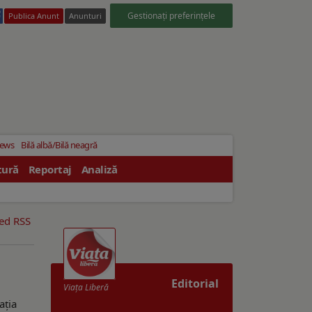
Gestionați preferințele
Publica Anunt
Anunturi
News
Bilă albă/Bilă neagră
tură
Reportaj
Analiză
eed RSS
Editorial
Viaţa Liberă
ația