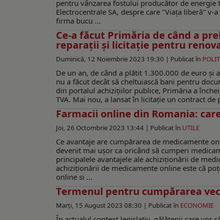
pentru vânzarea fostului producător de energie t
Electrocentrale SA, despre care "Viața liberă" v-a
firma bucu ...
Ce-a făcut Primăria de când a prel
reparaţii şi licitaţie pentru renov
Duminică, 12 Noiembrie 2023 19:30 |
Publicat în
POLIT
De un an, de când a plătit 1.300.000 de euro şi a
nu a făcut decât să cheltuiască bani pentru docum
din portalul achiziţiilor publice, Primăria a înch
TVA. Mai nou, a lansat în licitaţie un contract de
Farmacii online din Romania: care
Joi, 26 Octombrie 2023 13:44 |
Publicat în
UTILE
Ce avantaje are cumpărarea de medicamente onli
devenit mai ușor ca oricând să cumperi medicament
principalele avantajele ale achiziționării de med
achiziționării de medicamente online este că poț
online si ...
Termenul pentru cumpărarea vech
Marți, 15 August 2023 08:30 |
Publicat în
ECONOMIE
În actualul context legislativ, gălățenii care vor 