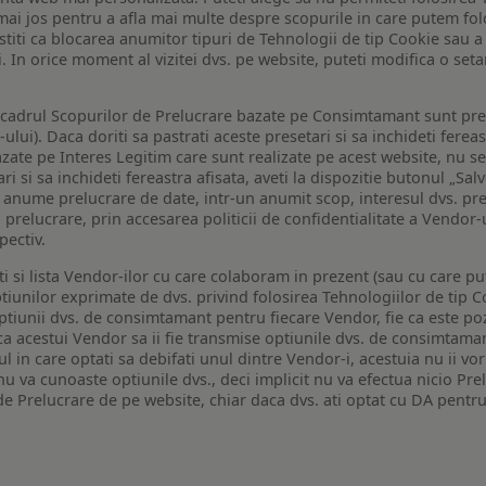
de mai jos pentru a afla mai multe despre scopurile in care putem fo
a stiti ca blocarea anumitor tipuri de Tehnologii de tip Cookie sau
i. In orice moment al vizitei dvs. pe website, puteti modifica o set
n cadrul Scopurilor de Prelucrare bazate pe Consimtamant sunt pre
lui). Daca doriti sa pastrati aceste presetari si sa inchideti fereas
bazate pe Interes Legitim care sunt realizate pe acest website, nu s
i si sa inchideti fereastra afisata, aveti la dispozitie butonul „Sal
o anume prelucrare de date, intr-un anumit scop, interesul dvs. pre
a prelucrare, prin accesarea politicii de confidentialitate a Vendor-u
pectiv.
iti si lista Vendor-ilor cu care colaboram in prezent (sau cu care p
iunilor exprimate de dvs. privind folosirea Tehnologiilor de tip Co
iunii dvs. de consimtamant pentru fiecare Vendor, fie ca este pozit
 ca acestui Vendor sa ii fie transmise optiunile dvs. de consimtama
ul in care optati sa debifati unul dintre Vendor-i, acestuia nu ii v
nu va cunoaste optiunile dvs., deci implicit nu va efectua nicio Pre
e Prelucrare de pe website, chiar daca dvs. ati optat cu DA pentru