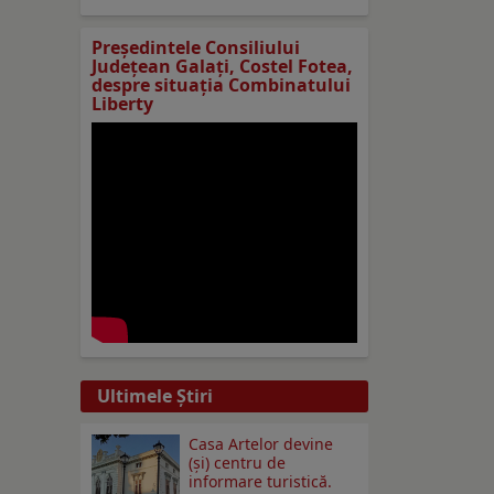
Preşedintele Consiliului
Judeţean Galaţi, Costel Fotea,
despre situaţia Combinatului
Liberty
Ultimele Ştiri
Casa Artelor devine
(şi) centru de
informare turistică.