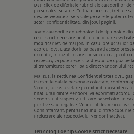
Dati click pe diferitele rubrici ale categoriilor 
personaliza setarile. Cu toate acestea, trebuie s
dvs. pe website si serviciile pe care le putem ofer
setari confidentialitate, din josul paginii.
Toate categoriile de Tehnologii de tip Cookie di
celor strict necesare pentru functionarea website-u
modificarile”, de mai jos. In cazul prelucrarilor 
acordul dvs. Daca doriti sa pastrati aceste presetar
exceptie, in cazul in care considerati ca, pentru 
respectiv, va puteti exercita dreptul de opozitie l
si transmiterea cererii sale direct Vendor-ului res
Mai sus, la sectiunea Confidențialitatea dvs., gas
transmite datele personale colectate, conform opt
Vendor, aceasta setare permitand transmiterea opt
bifati unul dintre Vendor-i, va exprimati acordul
Vendor-ului respectiv, utilizate pe website. In caz
pozitive sau negative. Vendorul devine inactiv si 
Consimtamant, pentru niciunul dintre Scopurile d
Prelucrare ale respectivului Vendor inactivat.
Tehnologii de tip Cookie strict necesare