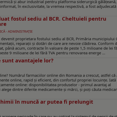
ermică și abur industrial pentru platforma siderurgică gălățeană,
 informat, în exclusivitate, la vremea respectivă, a fost adjudecată
uat fostul sediu al BCR. Cheltuieli pentru
are
ICĂ - ADMINISTRAŢIE
 devenit proprietara fostului sediu al BCR, Primăria municipiului 
entaţii, reparaţii şi dotări de care are nevoie clădirea. Conform 
eiat, până acum, contracte în valoare de peste 1,5 milioane de lei f
 peste 9 milioane de lei fără TVA pentru renovarea energe ...
 sunt avantajele lor?
ne? Numărul farmaciilor online din Romania a crescut, astfel că
e online, rapid și eficient, din confortul propriei locuințe. Iată
icamente online: disponibilitatea produselor - primul avantaj al
i alege dintre diferite medicamente și mărci, și poți căuta medic
imii în muncă ar putea fi prelungit
să acopere perioade în care nu au cotizat la sistemul de pensii de s