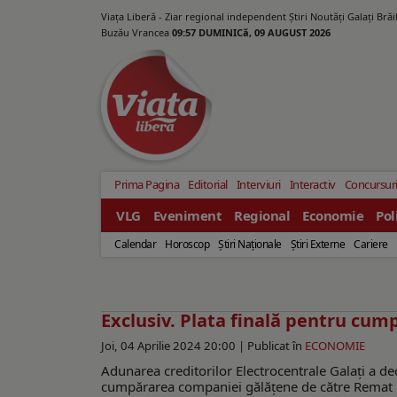
Viața Liberă - Ziar regional independent Știri Noutăți Galaţi Bră
Buzău Vrancea
09:57 DUMINICă, 09 AUGUST 2026
Prima Pagina
Editorial
Interviuri
Interactiv
Concursur
VLG
Eveniment
Regional
Economie
Pol
Calendar
Horoscop
Ştiri Naţionale
Ştiri Externe
Cariere
Exclusiv. Plata finală pentru cum
Joi, 04 Aprilie 2024 20:00 |
Publicat în
ECONOMIE
Adunarea creditorilor Electrocentrale Galați a de
cumpărarea companiei gălățene de către Remat B