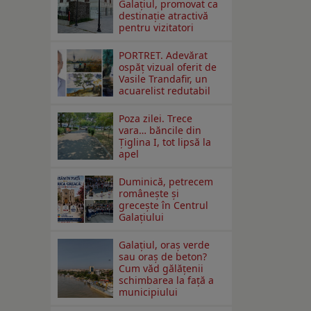
Galaţiul, promovat ca
destinaţie atractivă
pentru vizitatori
PORTRET. Adevărat
ospăț vizual oferit de
Vasile Trandafir, un
acuarelist redutabil
Poza zilei. Trece
vara… băncile din
Ţiglina I, tot lipsă la
apel
Duminică, petrecem
româneşte şi
greceşte în Centrul
Galaţiului
Galațiul, oraș verde
sau oraș de beton?
Cum văd gălățenii
schimbarea la față a
municipiului