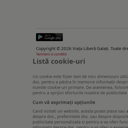
Copyright © 2026 Viaţa Liberă Galaţi. Toate dre
Termeni si conditii
Listă cookie-uri
Un cookie este fişier text de mici dimensiuni utili
dvs. pentru a păstra în memorie informații despre
numite cookie-uri primare. De asemenea, folosim c
pentru a sprijini eforturile noastre de publicitat
Cum vă exprimați opțiunile
Cand vizitati un website, acesta poate plasa sau a
despre dvs., preferintele dvs. sau despre dispozit
publicitate personalizata si pentru a va oferi func
informatii despre dvs. pentru a va oferi o experi