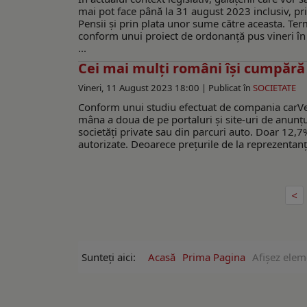
mai pot face până la 31 august 2023 inclusiv, pr
Pensii și prin plata unor sume către aceasta. Ter
conform unui proiect de ordonanță pus vineri în d
...
Cei mai mulți români își cumpără
Vineri, 11 August 2023 18:00 |
Publicat în
SOCIETATE
Conform unui studiu efectuat de compania carVer
mâna a doua de pe portaluri și site-uri de anunțu
societăți private sau din parcuri auto. Doar 12,7%
autorizate. Deoarece prețurile de la reprezentanț
Sunteți aici:
Acasă
Prima Pagina
Afişez elem