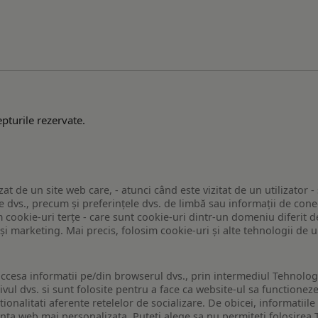
pturile rezervate.
zat de un site web care, - atunci când este vizitat de un utilizator -
 dvs., precum și preferințele dvs. de limbă sau informații de conec
ookie-uri terțe - care sunt cookie-uri dintr-un domeniu diferit de 
e și marketing. Mai precis, folosim cookie-uri și alte tehnologii de
ccesa informatii pe/din browserul dvs., prin intermediul Tehnologii
ivul dvs. si sunt folosite pentru a face ca website-ul sa functionez
tionalitati aferente retelelor de socializare. De obicei, informatiile
enta web mai personalizata. Puteti alege sa nu permiteti folosirea 