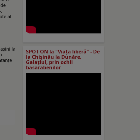
 de
4,
ate al
așini la
SPOT ON la "Viaţa liberă" - De
a
la Chișinău la Dunăre.
ntanțe
Galațiul, prin ochii
basarabenilor