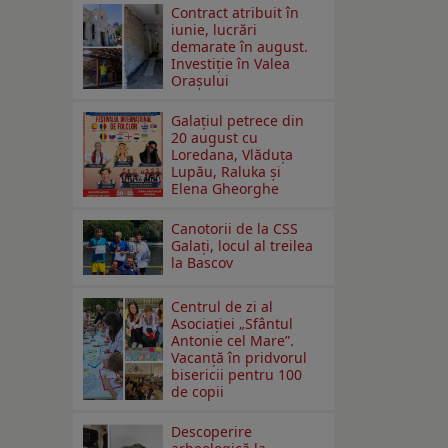
Contract atribuit în
iunie, lucrări
demarate în august.
Investiţie în Valea
Oraşului
Galaţiul petrece din
20 august cu
Loredana, Vlăduța
Lupău, Raluka și
Elena Gheorghe
Canotorii de la CSS
Galați, locul al treilea
la Bascov
Centrul de zi al
Asociației „Sfântul
Antonie cel Mare”.
Vacanță în pridvorul
bisericii pentru 100
de copii
Descoperire