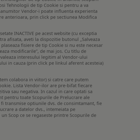
losi Tehnologii de tip Cookie si pentru a va
 a anumitor Vendor-i poate influenta experienta
are anterioara, prin click pe sectiunea Modifica
setate INACTIVE pe acest website (cu exceptia
tra afisata, aveti la dispozitie butonul „Salveaza
e plaseaza fisiere de tip Cookie si nu este necesar
veaza modificarile”, de mai jos. Cu titlu de
valeaza interesului legitim al Vendor-ului
lui in cauza (prin click pe linkul aferent acesteia)
utem colabora in viitor) si catre care putem
okie. Lista Vendor-ilor are pre-bifat fiecare
iva sau negativa. In cazul in care optati sa
nt pentru toate Scopurile de Prelucrare ale
or fi transmise optiunile dvs. de consimtamant, fie
lucrare a datelor dvs., intemeiata pe
 un Scop ce se regaseste printre Scopurile de