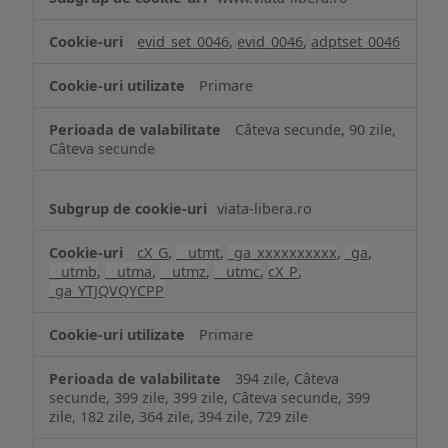
și
analiză
evid_set_0046
,
evid_0046
,
adptset_0046
Primare
Câteva secunde, 90 zile,
Câteva secunde
viata-libera.ro
cX_G
,
__utmt
,
_ga_xxxxxxxxxx
,
_ga
,
__utmb
,
__utma
,
__utmz
,
__utmc
,
cX_P
,
_ga_YTJQVQYCPP
Primare
394 zile, Câteva
secunde, 399 zile, 399 zile, Câteva secunde, 399
zile, 182 zile, 364 zile, 394 zile, 729 zile