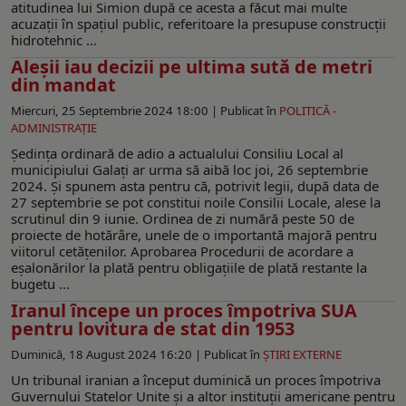
atitudinea lui Simion după ce acesta a făcut mai multe
acuzații în spațiul public, referitoare la presupuse construcții
hidrotehnic ...
Aleșii iau decizii pe ultima sută de metri
din mandat
Miercuri, 25 Septembrie 2024 18:00 |
Publicat în
POLITICĂ -
ADMINISTRAŢIE
Ședința ordinară de adio a actualului Consiliu Local al
municipiului Galați ar urma să aibă loc joi, 26 septembrie
2024. Și spunem asta pentru că, potrivit legii, după data de
27 septembrie se pot constitui noile Consilii Locale, alese la
scrutinul din 9 iunie. Ordinea de zi numără peste 50 de
proiecte de hotărâre, unele de o importantă majoră pentru
viitorul cetățenilor. Aprobarea Procedurii de acordare a
eșalonărilor la plată pentru obligațiile de plată restante la
bugetu ...
Iranul începe un proces împotriva SUA
pentru lovitura de stat din 1953
Duminică, 18 August 2024 16:20 |
Publicat în
ŞTIRI EXTERNE
Un tribunal iranian a început duminică un proces împotriva
Guvernului Statelor Unite şi a altor instituţii americane pentru