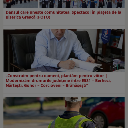
Dansul care uneşte comunitatea. Spectacol în piaţeta de la
Biserica Greacă (FOTO)
„Construim pentru oameni, plantăm pentru viitor |
Modernizăm drumurile județene între E581 – Berheci,
Nărtești, Gohor – Corcioveni – Brăhășești”