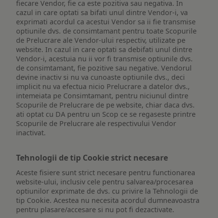
fiecare Vendor, fie ca este pozitiva sau negativa. In
cazul in care optati sa bifati unul dintre Vendor-i, va
exprimati acordul ca acestui Vendor sa ii fie transmise
optiunile dvs. de consimtamant pentru toate Scopurile
de Prelucrare ale Vendor-ului respectiv, utilizate pe
website. In cazul in care optati sa debifati unul dintre
Vendor-i, acestuia nu ii vor fi transmise optiunile dvs.
de consimtamant, fie pozitive sau negative. Vendorul
devine inactiv si nu va cunoaste optiunile dvs., deci
implicit nu va efectua nicio Prelucrare a datelor dvs.,
intemeiata pe Consimtamant, pentru niciunul dintre
Scopurile de Prelucrare de pe website, chiar daca dvs.
ati optat cu DA pentru un Scop ce se regaseste printre
Scopurile de Prelucrare ale respectivului Vendor
inactivat.
Tehnologii de tip Cookie strict necesare
Aceste fisiere sunt strict necesare pentru functionarea
website-ului, inclusiv cele pentru salvarea/procesarea
optiunilor exprimate de dvs. cu privire la Tehnologii de
tip Cookie. Acestea nu necesita acordul dumneavoastra
pentru plasare/accesare si nu pot fi dezactivate.