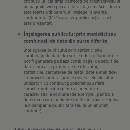
produsului, cât timp petreceți pe acest serviciu și
pe paginile web pe care le vizitați etc. Acest lucru
este foarte util pentru a înțelege relevanța
conținutului (fără caracter publicitar) care vă
este prezentat.
Înțelegerea publicului prin statistici sau
combinații de date din surse diferite
Înțelegerea publicului prin statistici sau
combinații de date din surse diferite Rapoartele
pot fi generate pe baza combinației de seturi de
date (cum ar fi profilurile de utilizator,
statisticile, cercetarea de piață, datele analitice)
cu privire la interacțiunile dvs. și cele ale altor
utilizatori cu conținut publicitar sau (fără
caracter publicitar) pentru a identifica
caracteristicile comune (de exemplu, pentru a
determina care audiențe țintă sunt mai receptive
la o campanie publicitară sau la un anumit
conținut).
Măsurare
www.viata-libera.ro