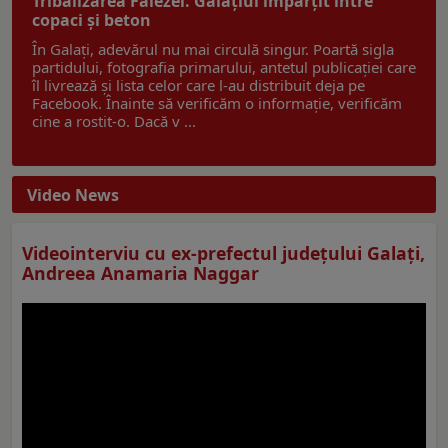
Tribalizarea Falezei. Galațiul împărțit între
copaci și beton
În Galați, adevărul nu mai circulă singur. Poartă sigla
partidului, fotografia primarului, antetul publicației care
îl livrează și lista celor care l-au distribuit deja pe
Facebook. Înainte să verificăm o informație, verificăm
cine a rostit-o. Dacă v ...
Video News
Videointerviu cu ex-prefectul judeţului Galaţi,
Andreea Anamaria Naggar