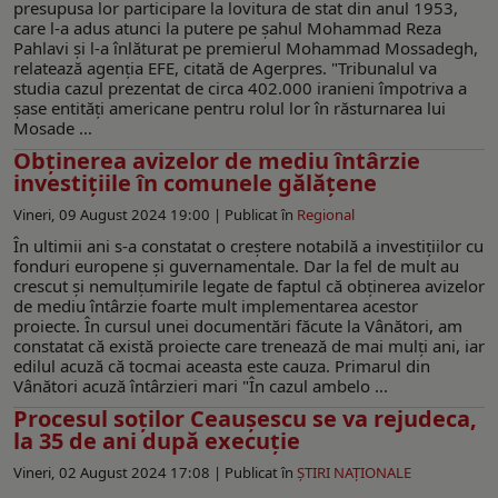
presupusa lor participare la lovitura de stat din anul 1953,
care l-a adus atunci la putere pe şahul Mohammad Reza
Pahlavi şi l-a înlăturat pe premierul Mohammad Mossadegh,
relatează agenţia EFE, citată de Agerpres. "Tribunalul va
studia cazul prezentat de circa 402.000 iranieni împotriva a
şase entităţi americane pentru rolul lor în răsturnarea lui
Mosade ...
Obținerea avizelor de mediu întârzie
investiţiile în comunele gălăţene
Vineri, 09 August 2024 19:00 |
Publicat în
Regional
În ultimii ani s-a constatat o creștere notabilă a investițiilor cu
fonduri europene şi guvernamentale. Dar la fel de mult au
crescut şi nemulțumirile legate de faptul că obținerea avizelor
de mediu întârzie foarte mult implementarea acestor
proiecte. În cursul unei documentări făcute la Vânători, am
constatat că există proiecte care trenează de mai mulți ani, iar
edilul acuză că tocmai aceasta este cauza. Primarul din
Vânători acuză întârzieri mari "În cazul ambelo ...
Procesul soților Ceaușescu se va rejudeca,
la 35 de ani după execuţie
Vineri, 02 August 2024 17:08 |
Publicat în
ŞTIRI NAŢIONALE