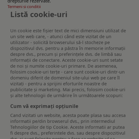
drepturile rezervate.
Termeni si conditii
Listă cookie-uri
Un cookie este fişier text de mici dimensiuni utilizat de
un site web care, - atunci când este vizitat de un
utilizator - solicită browserului să-l stocheze pe
dispozitivul dvs. pentru a păstra în memorie informații
despre dvs., precum și preferințele dvs. de limbă sau
informații de conectare. Aceste cookie-uri sunt setate
de noi și numite cookie-uri primare. De asemenea,
folosim cookie-uri terțe - care sunt cookie-uri dintr-un
domeniu diferit de domeniul site-ului web pe care îl
vizitați - pentru a sprijini eforturile noastre de
publicitate și marketing. Mai precis, folosim cookie-uri
și alte tehnologii de urmărire în următoarele scopuri:
Cum vă exprimați opțiunile
Cand vizitati un website, acesta poate plasa sau accesa
informatii pe/din browserul dvs., prin intermediul
Tehnologiilor de tip Cookie. Aceste informatii ar putea
fi despre dvs., preferintele dvs. sau despre dispozitivul
dvs. si sunt folosite pentru a face ca website-ul sa