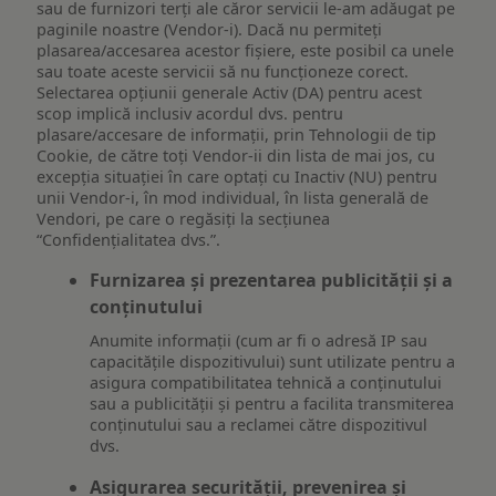
sau de furnizori terți ale căror servicii le-am adăugat pe
paginile noastre (Vendor-i). Dacă nu permiteți
plasarea/accesarea acestor fișiere, este posibil ca unele
sau toate aceste servicii să nu funcționeze corect.
Selectarea opțiunii generale Activ (DA) pentru acest
scop implică inclusiv acordul dvs. pentru
plasare/accesare de informații, prin Tehnologii de tip
Cookie, de către toți Vendor-ii din lista de mai jos, cu
excepția situației în care optați cu Inactiv (NU) pentru
unii Vendor-i, în mod individual, în lista generală de
Vendori, pe care o regăsiți la secțiunea
“Confidențialitatea dvs.”.
Furnizarea și prezentarea publicității și a
conținutului
Anumite informații (cum ar fi o adresă IP sau
capacitățile dispozitivului) sunt utilizate pentru a
asigura compatibilitatea tehnică a conținutului
sau a publicității și pentru a facilita transmiterea
conținutului sau a reclamei către dispozitivul
dvs.
Asigurarea securității, prevenirea și