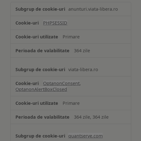
Tehnologii
anunturi.viata-libera.ro
de
tip
PHPSESSID
Cookie
strict
Primare
necesare
364 zile
viata-libera.ro
OptanonConsent
,
OptanonAlertBoxClosed
Primare
364 zile, 364 zile
quantserve.com