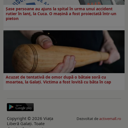
Șase persoane au ajuns la spital în urma unui accident
rutier în lanț, la Cuca. O mașină a fost proiectată într-un
pieton
Acuzat de tentativă de omor după o bătaie soră cu
moartea, la Galați. Victima a fost lovită cu bâta în cap
Copyright © 2026 Viaţa
Dezvoltat de
activemall.ro
Liberă Galaţi. Toate