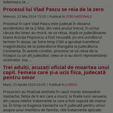
Adamescu la ...
Procesul lui Vlad Pascu se reia de la zero
Miercuri, 22 Mai 2024 15:25 |
Publicat în
ŞTIRI NAŢIONALE
Procesul în care Vlad Pascu este judecat în dosarul
accidentului de la 2 Mai, din vara anului trecut, în urma
căruia doi tineri au murit, se va relua, după ce judecătoarea
Ioana Ancuța Popoviciu a fost recuzată. Joi era următorul
termen în dosar, iar între timp CSM a aprobat transferul
magistratului de la Judecătoria Mangalia la Judecătoria
Constanţa. În aceste condiţii, procesul se va relua de la
început cu un alt judecător, ceea ce şi-au dorit reprezentanţii
victimelor. Ioa ...
Trei adulți, acuzați oficial de moartea unui
copil. Femeia care și-a ucis fiica, judecată
pentru omor
Marți, 23 Aprilie 2024 20:00 |
Publicat în
JURIDIC
Procurorii au finalizat ancheta în cazul morții Alexandrei
Vasilache, fetița de 9 ani care a murit, la finele lunii ianuarie,
din cauza relelor tratamente la care a fost supusă de mama
sa. În timp ce Eugenia Vasilache va fi judecată pentru omor
asupra unui membru de familie, rele tratamente aplicate