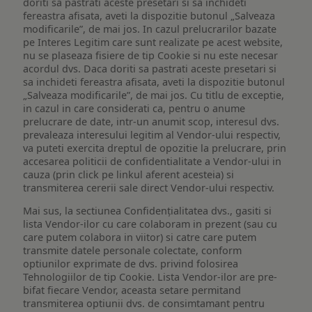
doriti sa pastrati aceste presetari si sa inchideti
fereastra afisata, aveti la dispozitie butonul „Salveaza
modificarile”, de mai jos. In cazul prelucrarilor bazate
pe Interes Legitim care sunt realizate pe acest website,
nu se plaseaza fisiere de tip Cookie si nu este necesar
acordul dvs. Daca doriti sa pastrati aceste presetari si
sa inchideti fereastra afisata, aveti la dispozitie butonul
„Salveaza modificarile”, de mai jos. Cu titlu de exceptie,
in cazul in care considerati ca, pentru o anume
prelucrare de date, intr-un anumit scop, interesul dvs.
prevaleaza interesului legitim al Vendor-ului respectiv,
va puteti exercita dreptul de opozitie la prelucrare, prin
accesarea politicii de confidentialitate a Vendor-ului in
cauza (prin click pe linkul aferent acesteia) si
transmiterea cererii sale direct Vendor-ului respectiv.
Mai sus, la sectiunea Confidențialitatea dvs., gasiti si
lista Vendor-ilor cu care colaboram in prezent (sau cu
care putem colabora in viitor) si catre care putem
transmite datele personale colectate, conform
optiunilor exprimate de dvs. privind folosirea
Tehnologiilor de tip Cookie. Lista Vendor-ilor are pre-
bifat fiecare Vendor, aceasta setare permitand
transmiterea optiunii dvs. de consimtamant pentru