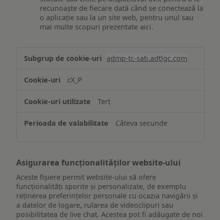
recunoaște de fiecare dată când se conectează la
o aplicație sau la un site web, pentru unul sau
mai multe scopuri prezentate aici.
Stocarea
admp-tc-sati.adtlgc.com
și/sau
accesarea
cX_P
informațiilor
de
Terț
pe
un
Câteva secunde
dispozitiv
Asigurarea funcționalităților website-ului
Aceste fișiere permit website-ului să ofere
funcționalități sporite și personalizate, de exemplu
reţinerea preferinţelor personale cu ocazia navigării și
a datelor de logare, rularea de videoclipuri sau
posibilitatea de live chat. Acestea pot fi adăugate de noi