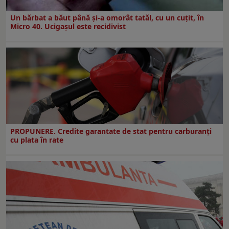
Un bărbat a băut până și-a omorât tatăl, cu un cuțit, în
Micro 40. Ucigașul este recidivist
PROPUNERE. Credite garantate de stat pentru carburanți
cu plata în rate