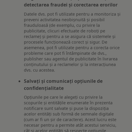
detectarea fraudei și corectarea erorilor
Datele dvs. pot fi utilizate pentru a monitoriza și
preveni activitatea neobișnuită și posibil
frauduloasă (de exemplu, cu privire la
publicitate, clicuri efectuate de roboți pe
reclame) și pentru a se asigura că sistemele și
procesele funcționează corect și sigur. De
asemenea, pot fi utilizate pentru a corecta orice
probleme care pot fi întâmpinate de dvs.,
publisher sau agentul de publicitate în livrarea
conținutului și a reclamelor și la interacțiunea
dvs. cu acestea.
Salvați și comunicați opțiunile de
confidențialitate
Opțiunile pe care le alegeți cu privire la
scopurile și entitățile enumerate în prezenta
notificare sunt salvate și puse la dispoziția
acelor entități sub formă de semnale digitale
(cum ar fi un șir de caractere). Acest lucru este
necesar pentru a permite atât acestui serviciu,
cât și acelor entități să respecte opțiunile