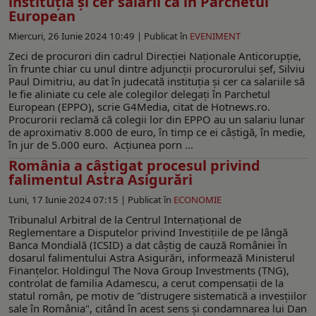
instituția şi cer salarii ca în Parchetul
European
Miercuri, 26 Iunie 2024 10:49 |
Publicat în
EVENIMENT
Zeci de procurori din cadrul Direcției Naționale Anticorupție,
în frunte chiar cu unul dintre adjuncții procurorului şef, Silviu
Paul Dimitriu, au dat în judecată instituţia şi cer ca salariile să
le fie aliniate cu cele ale colegilor delegaţi în Parchetul
European (EPPO), scrie G4Media, citat de Hotnews.ro.
Procurorii reclamă că colegii lor din EPPO au un salariu lunar
de aproximativ 8.000 de euro, în timp ce ei câştigă, în medie,
în jur de 5.000 euro. Acţiunea porn ...
România a câștigat procesul privind
falimentul Astra Asigurări
Luni, 17 Iunie 2024 07:15 |
Publicat în
ECONOMIE
Tribunalul Arbitral de la Centrul Internaţional de
Reglementare a Disputelor privind Investiţiile de pe lângă
Banca Mondială (ICSID) a dat câştig de cauză României în
dosarul falimentului Astra Asigurări, informează Ministerul
Finanţelor. Holdingul The Nova Group Investments (TNG),
controlat de familia Adamescu, a cerut compensații de la
statul român, pe motiv de "distrugere sistematică a invesțiilor
sale în România", citând în acest sens și condamnarea lui Dan