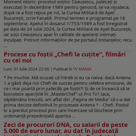
Moment istoric: procesul soților Ceaușescu, judecați și
executați în decembrie 1989 pentru genocid, se va rejudeca,
după ce a fost repus pe rol, la Curtea Militară de Apel
București, scrie Fanatik. Primul termen e programat pe 18
septembrie. Apelul în dosarul 1/753/1989 a fost înregistrat
pe data de 24 iulie 2024, la Curtea Militară de Apel București,
iar soții Ceaușescu apar în calitate de apelanți intimați-
inculpați. Potrivit informațiilor de pe portalul instanțelor, recu
...
Procese cu foștii „Chefi la cuțite”, filmări
cu cei noi
Luni, 01 Iulie 2024 22:00 |
Publicat în
TV MANIA
* Pe muchie. Mă scuzați că întreb și eu ca naiva: dacă Antena
1 a găsit deja noi Chefi de succes pentru celebra emisiune, de
ce-i mai poartă prin judecăți pe foștii?! Și de ce încearcă să le
boicoteze aparițiile în „MasterChef”-ul Pro Tv? Iaca,
săptămâna trecută, am aflat din „Pagina de Media” că s-a dat
prima decizie definitivă în procesele Antena 1 - Chefi. Postul
tv a pierdut procesul prin care încercase să blocheze prin
ordonanță președințială apariția ...
Zeci de procurori DNA, cu salarii de peste
5.000 de euro lunar, au dat în judecată