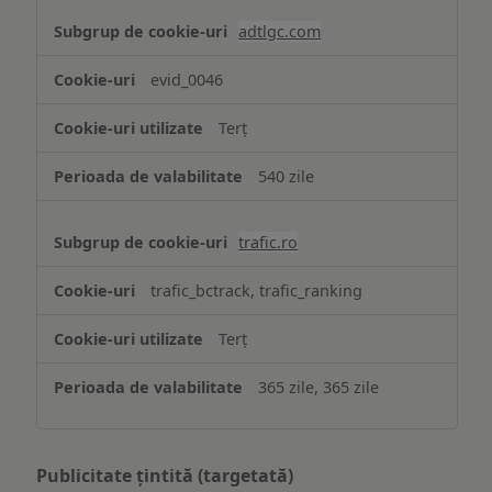
adtlgc.com
evid_0046
Terț
540 zile
trafic.ro
trafic_bctrack, trafic_ranking
Terț
365 zile, 365 zile
Publicitate țintită (targetată)