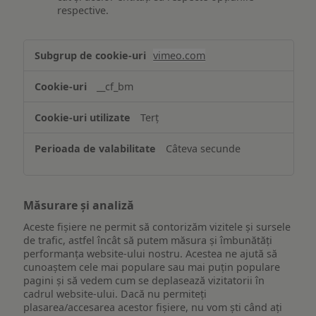
respective.
Asigurarea
vimeo.com
funcționalităților
website-
__cf_bm
ului
Terț
Câteva secunde
Măsurare și analiză
Aceste fișiere ne permit să contorizăm vizitele și sursele
de trafic, astfel încât să putem măsura și îmbunătăți
performanța website-ului nostru. Acestea ne ajută să
cunoaștem cele mai populare sau mai puțin populare
pagini și să vedem cum se deplasează vizitatorii în
cadrul website-ului. Dacă nu permiteți
plasarea/accesarea acestor fișiere, nu vom ști când ați