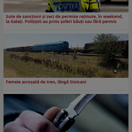
Sute de sancțiuni și zeci de permise reținute, în weekend,
la Galați. Polițiștii au prins șoferi băuți sau fără permis
Femeie acroșată de tren, lângă Stoicani