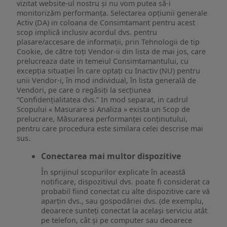
vizitat website-ul nostru și nu vom putea să-i
monitorizăm performanța. Selectarea opțiunii generale
Activ (DA) in coloana de Consimtamant pentru acest
scop implică inclusiv acordul dvs. pentru
plasare/accesare de informații, prin Tehnologii de tip
Cookie, de către toți Vendor-ii din lista de mai jos, care
prelucreaza date in temeiul Consimtamantului, cu
excepția situației în care optați cu Inactiv (NU) pentru
unii Vendor-i, în mod individual, în lista generală de
Vendori, pe care o regăsiți la secțiunea
“Confidențialitatea dvs.” In mod separat, in cadrul
Scopului « Masurare si Analiza » exista un Scop de
prelucrare, Măsurarea performanței conținutului,
pentru care procedura este similara celei descrise mai
sus.
Conectarea mai multor dispozitive
În sprijinul scopurilor explicate în această
notificare, dispozitivul dvs. poate fi considerat ca
probabil fiind conectat cu alte dispozitive care vă
aparțin dvs., sau gospodăriei dvs. (de exemplu,
deoarece sunteți conectat la același serviciu atât
pe telefon, cât și pe computer sau deoarece