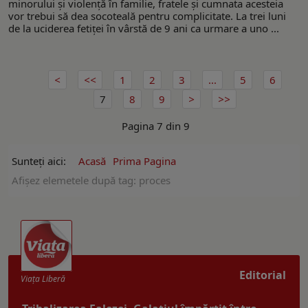
minorului și violență în familie, fratele și cumnata acesteia
vor trebui să dea socoteală pentru complicitate. La trei luni
de la uciderea fetiței în vârstă de 9 ani ca urmare a uno ...
1
2
3
...
5
6
7
8
9
Pagina 7 din 9
Sunteți aici:
Acasă
Prima Pagina
Afişez elemetele după tag: proces
Editorial
Viaţa Liberă