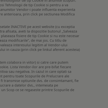
Tehnologiilor de tip Cookie in anumite scopuri.
losi Tehnologii de tip Cookie si pentru a va
 a anumitor Vendor-i poate influenta experienta
are anterioara, prin click pe sectiunea Modifica
setate INACTIVE pe acest website (cu exceptia
tra afisata, aveti la dispozitie butonul „Salveaza
e plaseaza fisiere de tip Cookie si nu este necesar
veaza modificarile”, de mai jos. Cu titlu de
valeaza interesului legitim al Vendor-ului
lui in cauza (prin click pe linkul aferent acesteia)
utem colabora in viitor) si catre care putem
okie. Lista Vendor-ilor are pre-bifat fiecare
iva sau negativa. In cazul in care optati sa
nt pentru toate Scopurile de Prelucrare ale
or fi transmise optiunile dvs. de consimtamant, fie
lucrare a datelor dvs., intemeiata pe
 un Scop ce se regaseste printre Scopurile de