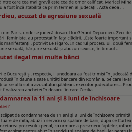
 dintre care cea mai gravă este cea de omor calificat. Maricel Miha
u a fost încă stabilită ca prim termen al judecății. Asta deoa ...
rdieu, acuzat de agresiune sexuală
lui din Paris, unde se judecă dosarul lui Gérard Depardieu. Zeci de
ii feministe, au protestat în fața clădirii. „Este foarte important s
 manifestanții, potrivit Le Figaro. În cadrul procesului, două feme
ne sexuală, hărțuire sexuală și abuzuri sexiste, în timpul ...
utat ilegal mai multe bănci
rile București și, respectiv, Hunedoara au fost trimiși în judecată 
rodusă în dauna a șase unități bancare din România, pe care le-ar 
paților se află soția avocatului gălățean, executor judecătoresc. Proc
finalizarea anchetei în dosarul în care Cecilia ...
amnarea la 11 ani și 8 luni de închisoare
IONALE
 scăpat de condamnarea de 11 ani și 8 luni de închisoare primită 
 luare de mită, abuz în serviciu și spălare de bani, după ce Curtea
încetarea procesului penal, ca urmare a prescrierii faptelor, info
ost achitat pentru abuz în serviciu și spălare de bani, iar pentru in 