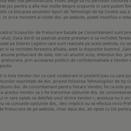
enta web mai personalizata. Puteti alege sa nu permiteti folosirea 
de mai jos pentru a afla mai multe despre scopurile in care putem fo
a stiti ca blocarea anumitor tipuri de Tehnologii de tip Cookie sau
i. In orice moment al vizitei dvs. pe website, puteti modifica o set
n cadrul Scopurilor de Prelucrare bazate pe Consimtamant sunt pre
lui). Daca doriti sa pastrati aceste presetari si sa inchideti fereas
bazate pe Interes Legitim care sunt realizate pe acest website, nu s
i si sa inchideti fereastra afisata, aveti la dispozitie butonul „Sal
o anume prelucrare de date, intr-un anumit scop, interesul dvs. pre
a prelucrare, prin accesarea politicii de confidentialitate a Vendor-u
pectiv.
iti si lista Vendor-ilor cu care colaboram in prezent (sau cu care p
iunilor exprimate de dvs. privind folosirea Tehnologiilor de tip Co
iunii dvs. de consimtamant pentru fiecare Vendor, fie ca este pozit
 ca acestui Vendor sa ii fie transmise optiunile dvs. de consimtama
ul in care optati sa debifati unul dintre Vendor-i, acestuia nu ii v
nu va cunoaste optiunile dvs., deci implicit nu va efectua nicio Pre
e Prelucrare de pe website, chiar daca dvs. ati optat cu DA pentru