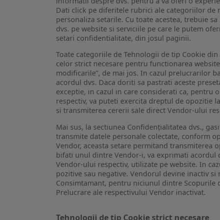
informatii despre dvs. pentru a va oferi o experi
Dati click pe diferitele rubrici ale categoriilor 
personaliza setarile. Cu toate acestea, trebuie s
dvs. pe website si serviciile pe care le putem ofer
setari confidentialitate, din josul paginii.
Toate categoriile de Tehnologii de tip Cookie di
celor strict necesare pentru functionarea website-u
modificarile”, de mai jos. In cazul prelucrarilor 
acordul dvs. Daca doriti sa pastrati aceste presetar
exceptie, in cazul in care considerati ca, pentru 
respectiv, va puteti exercita dreptul de opozitie l
si transmiterea cererii sale direct Vendor-ului res
Mai sus, la sectiunea Confidențialitatea dvs., gas
transmite datele personale colectate, conform opt
Vendor, aceasta setare permitand transmiterea opt
bifati unul dintre Vendor-i, va exprimati acordul
Vendor-ului respectiv, utilizate pe website. In caz
pozitive sau negative. Vendorul devine inactiv si 
Consimtamant, pentru niciunul dintre Scopurile d
Prelucrare ale respectivului Vendor inactivat.
Tehnologii de tip Cookie strict necesare