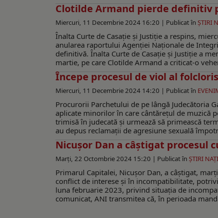
Clotilde Armand pierde definitiv 
Miercuri, 11 Decembrie 2024 16:20 |
Publicat în
ŞTIRI 
Înalta Curte de Casație și Justiție a respins, mier
anularea raportului Agenției Naționale de Integrit
definitivă. Înalta Curte de Casație și Justiție a 
martie, pe care Clotilde Armand a criticat-o vehem
Începe procesul de viol al folcloris
Miercuri, 11 Decembrie 2024 14:20 |
Publicat în
EVENI
Procurorii Parchetului de pe lângă Judecătoria Gal
aplicate minorilor în care cântărețul de muzică p
trimisă în judecată și urmează să primească terme
au depus reclamații de agresiune sexuală împotri
Nicușor Dan a câștigat procesul 
Marți, 22 Octombrie 2024 15:20 |
Publicat în
ŞTIRI NA
Primarul Capitalei, Nicușor Dan, a câștigat, marți
conflict de interese și în incompatibilitate, potri
luna februarie 2023, privind situaţia de incompatib
comunicat, ANI transmitea că, în perioada mandatu