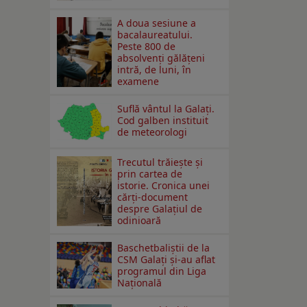
A doua sesiune a
bacalaureatului.
Peste 800 de
absolvenţi gălăţeni
intră, de luni, în
examene
Suflă vântul la Galaţi.
Cod galben instituit
de meteorologi
Trecutul trăiește și
prin cartea de
istorie. Cronica unei
cărți-document
despre Galațiul de
odinioară
Baschetbaliștii de la
CSM Galați și-au aflat
programul din Liga
Națională