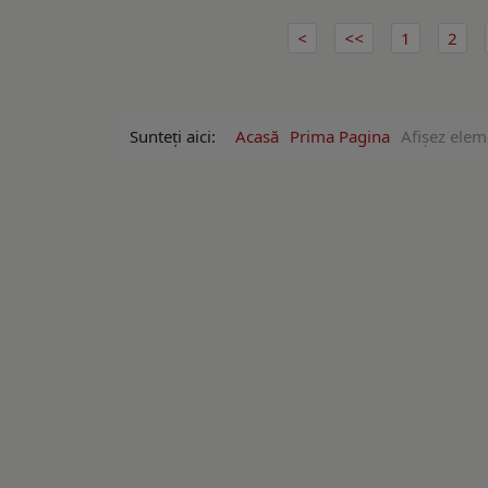
1
2
Sunteți aici:
Acasă
Prima Pagina
Afişez elem