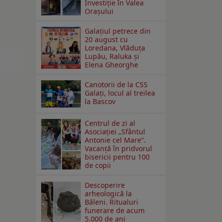
Investiţie în Valea
Oraşului
Galaţiul petrece din
20 august cu
Loredana, Vlăduța
Lupău, Raluka și
Elena Gheorghe
Canotorii de la CSS
Galați, locul al treilea
la Bascov
Centrul de zi al
Asociației „Sfântul
Antonie cel Mare”.
Vacanță în pridvorul
bisericii pentru 100
de copii
Descoperire
arheologică la
Băleni. Ritualuri
funerare de acum
5.000 de ani