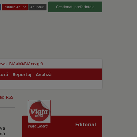
Gestionați preferințele
Publica Anunt
Anunturi
News
Bilă albă/Bilă neagră
tură
Reportaj
Analiză
eed RSS
Editorial
Viaţa Liberă
 va
imă