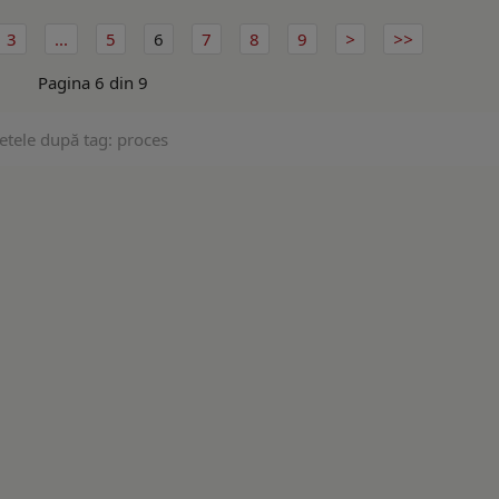
3
...
5
6
7
8
9
Pagina 6 din 9
etele după tag: proces