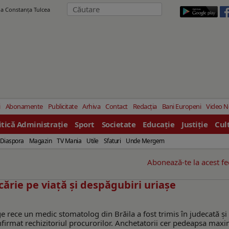
ila Constanţa Tulcea
i
Abonamente
Publicitate
Arhiva
Contact
Redacția
Bani Europeni
Video 
itică Administrație
Sport
Societate
Educație
Justiție
Cul
Diaspora
Magazin
TV Mania
Utile
Sfaturi
Unde Mergem
Abonează-te la acest f
cărie pe viață și despăgubiri uriașe
ge rece un medic stomatolog din Brăila a fost trimis în judecată și
confirmat rechizitoriul procurorilor. Anchetatorii cer pedeapsa max