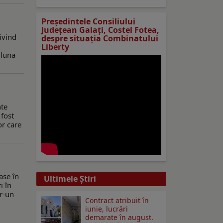
Preşedintele Consiliului
Judeţean Galaţi, Costel Fotea,
rivind
despre situaţia Combinatului
Liberty
 luna
nte
 fost
or care
ase în
Ultimele Ştiri
i în
tr-un
Contract atribuit în
iunie, lucrări
demarate în august.