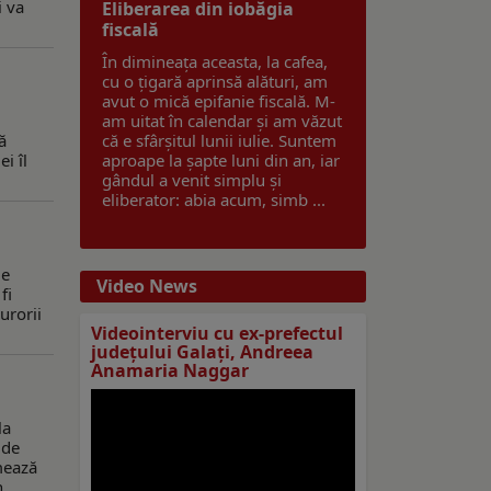
i va
Eliberarea din iobăgia
fiscală
În dimineața aceasta, la cafea,
cu o țigară aprinsă alături, am
avut o mică epifanie fiscală. M-
am uitat în calendar și am văzut
ă
că e sfârșitul lunii iulie. Suntem
i îl
aproape la șapte luni din an, iar
gândul a venit simplu și
eliberator: abia acum, simb ...
de
Video News
fi
urorii
Videointerviu cu ex-prefectul
judeţului Galaţi, Andreea
Anamaria Naggar
la
 de
rmează
...