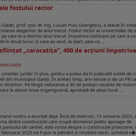
le fostului rector
 Galați, prof. unv. dr. ing. Lucian Puiu Georgescu, a atacat în inst
ularea alegerilor de anul trecut. Fostul rector al Universității de s
pe care le-a deschis anul trecut, împotriva instituției pe care a c
 în două tururi și care au avut, la start, șase ca ...
iinţat „caracatiţa”, 400 de acţiuni împotriva
MINISTRAŢIE
nsilier juridic în plus, pentru a putea da în judecată sutele de c
ată din municipiul Galați. În același timp, are nevoie și de un PR c
ci directori. Pe lângă reducerea a 30 de posturi vacante de muncit
care le aduce noua organigramă, aprobată de aleșii local ...
m ziarul nostru a anunţat deja. Încă de miercuri, 15 ianuarie 2025, 
prima dintre construcţiile care ocupă domeniul public aproape de
vit panoului de şantier, este vorba despre o construcţie provizorie, 
14 februarie 2025.Va fi pus la pământ şi imobilul vecin, urmând s� 