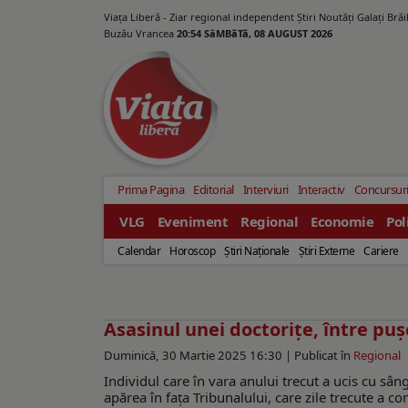
Viața Liberă - Ziar regional independent Știri Noutăți Galaţi Bră
Buzău Vrancea
20:54 SâMBăTă, 08 AUGUST 2026
Prima Pagina
Editorial
Interviuri
Interactiv
Concursur
VLG
Eveniment
Regional
Economie
Pol
Calendar
Horoscop
Ştiri Naţionale
Ştiri Externe
Cariere
Asasinul unei doctorițe, între puș
Duminică, 30 Martie 2025 16:30 |
Publicat în
Regional
Individul care în vara anului trecut a ucis cu sân
apărea în fața Tribunalului, care zile trecute a 