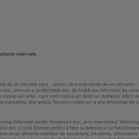
pturile rezervate.
zat de un site web care, - atunci când este vizitat de un utilizator -
 dvs., precum și preferințele dvs. de limbă sau informații de conec
ookie-uri terțe - care sunt cookie-uri dintr-un domeniu diferit de 
e și marketing. Mai precis, folosim cookie-uri și alte tehnologii de
ccesa informatii pe/din browserul dvs., prin intermediul Tehnologii
ivul dvs. si sunt folosite pentru a face ca website-ul sa functionez
tionalitati aferente retelelor de socializare. De obicei, informatiile