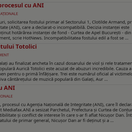
procesul cu ANI
NAŢIONALE
curi, solicitarea fostului primar al Sectorului 1, Clotilde Armand, p
ate (ANI), care a declarat-o incompatibilă. Decizia instanței este
menținut hotărârea instanței de fond - Curtea de Apel București - din
ent, scrie HotNews. Incompatibilitatea fostului edil a fost se ...
tului Totolici
MENT
ați au finalizat ancheta în cazul dosarului de viol și rele tratame
opulară Aurică Totolici este acuzat de abuzuri incredibile. Cauza a
n pentru o primă înfățișare. Trei este numărul oficial al victimel
va cântărețului de muzică populară din Galați, Aur ...
cu ANI
ŢIONALE
, procesul cu Agenția Națională de Integritate (ANI), care îl declar
vit Mediafax.ANI a sesizat Parchetul, Prefectura şi Curtea de Contur
ilitate şi conflict de interese în care s-ar fi aflat Nicuşor Dan. În
lui de primar general, Nicuşor Dan ar fi deţinut şi a ...