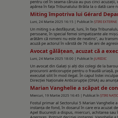
pentru cel în seama căruia au pus cinci acuzații,
apărea în fața Tribunalului Brăila la o dată care n
Miting împotriva lui Gérard Depa
Luni, 24 Martie 2025 16:15 |
Publicat în
ŞTIRI EXTERNE
Un miting s-a desfășurat, luni, în fața Tribunalu
persoane, în special femei simpatizante ale mișcăr
arătăm că nimeni nu este de neatins", au transmis
acuză pe actorul în vârstă de 76 de ani de agresiu
Avocat gălățean, acuzat că a exec
Luni, 24 Martie 2025 18:00 |
Publicat în
JURIDIC
Un avocat din Galați şi alți doi colegi de la barou
procurorii anticorupție pentru o fraudă uriașă, p
executat silit în mod ilegal. În capul listei incul
Direcției Naționale Anticorupție (DNA) au anunțat 
Marian Vanghelie a scăpat de cond
Miercuri, 19 Martie 2025 16:45 |
Publicat în
ŞTIRI NAŢ
Fostul primar al Sectorului 5 Marian Vanghelie a
instanța de fond, în dosarul în care era acuzat de
Apel București a dispus, miercuri, achitarea sau 
Agerpres. Potrivit deciziei instanței, Vanghelie a f