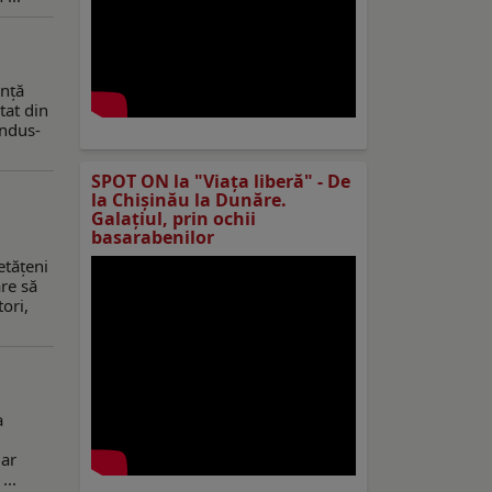
anță
tat din
ondus-
SPOT ON la "Viaţa liberă" - De
la Chișinău la Dunăre.
Galațiul, prin ochii
basarabenilor
etățeni
are să
ori,
a
iar
...