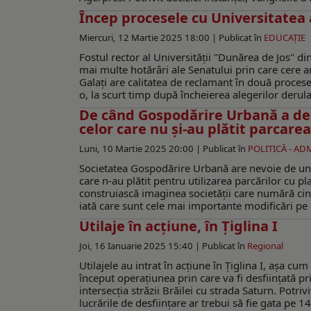
Încep procesele cu Universitatea a
Miercuri, 12 Martie 2025 18:00 |
Publicat în
EDUCAŢIE
Fostul rector al Universității "Dunărea de Jos" din
mai multe hotărâri ale Senatului prin care cere an
Galați are calitatea de reclamant în două procese 
o, la scurt timp după încheierea alegerilor derulate
De când Gospodărire Urbană a desf
celor care nu și-au plătit parcarea
Luni, 10 Martie 2025 20:00 |
Publicat în
POLITICĂ - AD
Societatea Gospodărire Urbană are nevoie de un co
care n-au plătit pentru utilizarea parcărilor cu pl
construiască imaginea societății care numără cin
iată care sunt cele mai importante modificări pe 
Utilaje în acţiune, în Ţiglina I
Joi, 16 Ianuarie 2025 15:40 |
Publicat în
Regional
Utilajele au intrat în acţiune în Ţiglina I, aşa cu
început operaţiunea prin care va fi desfiinţată 
intersecția străzii Brăilei cu strada Saturn. Potri
lucrările de desfiinţare ar trebui să fie gata pe 