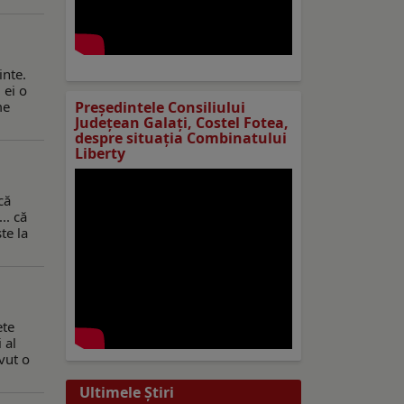
inte.
 ei o
me
Preşedintele Consiliului
Judeţean Galaţi, Costel Fotea,
despre situaţia Combinatului
Liberty
că
.. că
te la
ete
 al
avut o
Ultimele Ştiri