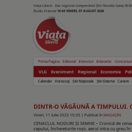
Viața Liberă - Ziar regional independent Știri Noutăți Galaţi Bră
Buzău Vrancea
16:43 VINERI, 07 AUGUST 2026
Prima Pagina
Editorial
Interviuri
Interactiv
Concursur
VLG
Eveniment
Regional
Economie
Pol
Calendar
Horoscop
Ştiri Naţionale
Ştiri Externe
Cariere
DINTR-O VĂGĂUNĂ A TIMPULUI. Cr
Vineri, 11 Iulie 2025 10:35 |
Publicat în
MAGAZIN
CENACLUL NODURI ŞI SEMNE – Cronică de cenaclu
capului, încheieturile roșii, aerul intra cu greu 