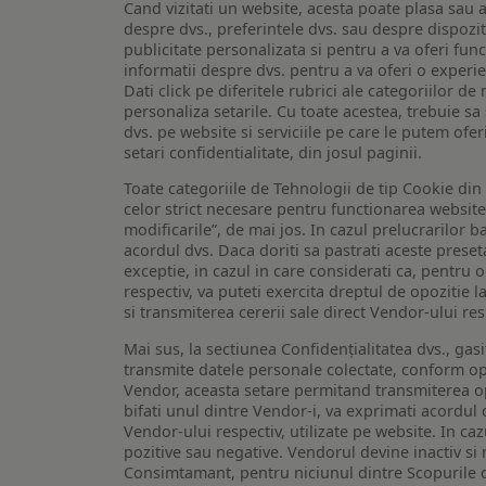
Cand vizitati un website, acesta poate plasa sau a
despre dvs., preferintele dvs. sau despre dispozit
publicitate personalizata si pentru a va oferi func
informatii despre dvs. pentru a va oferi o experi
Dati click pe diferitele rubrici ale categoriilor 
personaliza setarile. Cu toate acestea, trebuie s
dvs. pe website si serviciile pe care le putem ofer
setari confidentialitate, din josul paginii.
Toate categoriile de Tehnologii de tip Cookie di
celor strict necesare pentru functionarea website-u
modificarile”, de mai jos. In cazul prelucrarilor 
acordul dvs. Daca doriti sa pastrati aceste presetar
exceptie, in cazul in care considerati ca, pentru 
respectiv, va puteti exercita dreptul de opozitie l
si transmiterea cererii sale direct Vendor-ului res
Mai sus, la sectiunea Confidențialitatea dvs., gas
transmite datele personale colectate, conform opt
Vendor, aceasta setare permitand transmiterea opt
bifati unul dintre Vendor-i, va exprimati acordul
Vendor-ului respectiv, utilizate pe website. In caz
pozitive sau negative. Vendorul devine inactiv si 
Consimtamant, pentru niciunul dintre Scopurile d