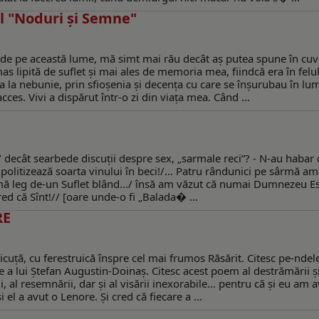
ul "Noduri şi Semne"
dus de pe această lume, mă simt mai rău decât aș putea spune în cuv
s lipită de suflet și mai ales de memoria mea, fiindcă era în felul
a la nebunie, prin sfioșenia și decența cu care se înșurubau în lu
ces. Vivi a dispărut într-o zi din viața mea. Când ...
../ decât searbede discuţii despre sex, „sarmale reci”? - N-au habar 
olitizează soarta vinului în beci!/... Patru rândunici pe sârmă am.
ă leg de-un Suflet blând.../ însă am văzut că numai Dumnezeu Es
red că Sînt!// [oare unde-o fi „Balada� ...
RE
icuţă, cu ferestruică înspre cel mai frumos Răsărit. Citesc pe-ndel
e a lui Ştefan Augustin-Doinaş. Citesc acest poem al destrămării şi
, al resemnării, dar şi al visării inexorabile... pentru că şi eu am 
i el a avut o Lenore. Şi cred că fiecare a ...