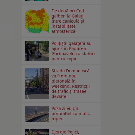
De două ori Cod
galben la Galaţi.
Între caniculă şi
instabilitate
atmosferică
Polițiștii gălățeni au
ajuns în Pădurea
Gârboavele cu sfaturi
pentru copii
Strada Domnească
va fi din nou
pietonală în
weekend. Restricţii
de trafic şi trasee
deviate
Poza zilei. Un
porumbel cu mult…
tupeu
Djordje Pejici,