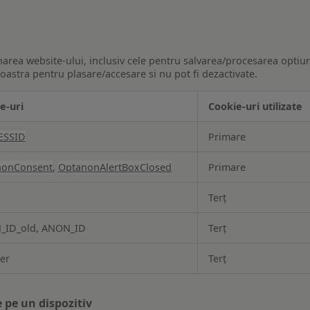
narea website-ului, inclusiv cele pentru salvarea/procesarea optiun
astra pentru plasare/accesare si nu pot fi dezactivate.
e-uri
Cookie-uri utilizate
ESSID
Primare
nonConsent
,
OptanonAlertBoxClosed
Primare
Terț
_ID_old, ANON_ID
Terț
ker
Terț
 pe un dispozitiv