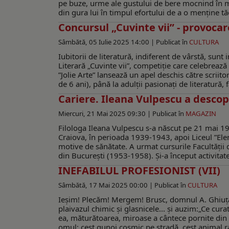
pe buze, urme ale gustului de bere mocnind în mâ
din gura lui în timpul efortului de a o menține tă
Concursul „Cuvinte vii” - provocar
Sâmbătă, 05 Iulie 2025 14:00 |
Publicat în
CULTURA
Iubitorii de literatură, indiferent de vârstă, sunt
Literară „Cuvinte vii”, competiție care celebrează 
”Jolie Arte” lansează un apel deschis către scriito
de 6 ani), până la adulții pasionați de literatură, 
Cariere. Ileana Vulpescu a descop
Miercuri, 21 Mai 2025 09:30 |
Publicat în
MAGAZIN
Filologa Ileana Vulpescu s-a născut pe 21 mai 193
Craiova, în perioada 1939-1943, apoi Liceul ”Elen
motive de sănătate. A urmat cursurile Facultăţii d
din Bucureşti (1953-1958). Şi-a început activitate
INEFABILUL PROFESIONIST (VII)
Sâmbătă, 17 Mai 2025 00:00 |
Publicat în
CULTURA
Ieșim! Plecăm! Mergem! Brusc, domnul A. Ghiuţă 
plaivazul chimic şi glasnicele... şi auzim:„Ce cu
ea, măturătoarea, miroase a cântece pornite din d
omul: cest gunoi cosmic pe stradă, cest animal ra