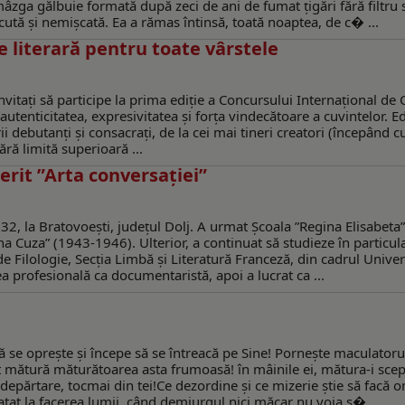
zga gălbuie formată după zeci de ani de fumat țigări fără filtru 
cută și nemișcată. Ea a rămas întinsă, toată noaptea, de c� ...
e literară pentru toate vârstele
 invitați să participe la prima ediție a Concursului Internațional de 
autenticitatea, expresivitatea și forța vindecătoare a cuvintelor. E
rii debutanți și consacrați, de la cei mai tineri creatori (începând c
fără limită superioară ...
erit ”Arta conversaţiei”
2, la Bratovoeşti, judeţul Dolj. A urmat Școala ”Regina Elisabeta”,
a Cuza” (1943-1946). Ulterior, a continuat să studieze în particul
e Filologie, Secţia Limbă şi Literatură Franceză, din cadrul Univers
a profesională ca documentaristă, apoi a lucrat ca ...
se oprește și începe să se întreacă pe Sine! Porneşte maculatoru
rat mătură măturătoarea asta frumoasă! în mâinile ei, mătura-i scept
epărtare, tocmai din tei!Ce dezordine şi ce mizerie ştie să facă o
tat la facerea lumii, când demiurgul nici măcar nu voia s� ...