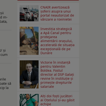
CNAIR avertizează
șoferii asupra unui
şii
portal neautorizat de
nd m-
vânzare a rovinietei
Gata,
Investiția strategică
a Apă Canal pentru
protejarea
alimentării orașului,
accelerată de situația
excepțională de pe
/ şi
Dunăre
, cum
Victorie în instanță
pentru Valentin
Boldea. Fostul
director al DSP Galați
revine în instituție și
rile
primește drepturile
oate să
salariale
cip la
Alți doi foști jucători
ai Oțelului și-au găsit
echipe