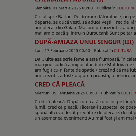
Sâmbătă, 01 Martie 2025 00:00 |
Publicat în
CULTURA
Circul spre Bârlad. Pe drumuri lăturalnice, nu pe
departe, să ducă veşti, să aducă veşti. Trec de T
am plecat din Galaţi. Mai am un orizont şi ajung l
mai am oleacă şi intru-n Bursucani! Sunt pe tarlaua
DUPĂ-AMIAZA UNUI SINGUR (III)
Luni, 17 Februarie 2025 00:00 |
Publicat în
CULTURA
Da... uite-aşa scrie femeia asta frumoasă, în caiet
margine sudică a mijlocului dintre Moldova de sus
am fugit cu-n fante de spatie,/ crezând că mă iu
am crezut... a fost/ o glumă proastă, o nenorocire
CRED CĂ PLEACĂ
Miercuri, 05 Februarie 2025 00:00 |
Publicat în
CULTUR
Cred că pleacă. După cum cată cu ochii pe lângă m
lumii, cred că pleacă. Tăcerea-i suspectă, ce poa
spună altceva decât pregătire de plecare, decât 
un asemenea eveniment! Au mai fost şi am mai trăi