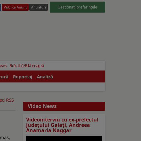
Gestionați preferințele
Publica Anunt
Anunturi
News
Bilă albă/Bilă neagră
tură
Reportaj
Analiză
eed RSS
Video News
Videointerviu cu ex-prefectul
judeţului Galaţi, Andreea
Anamaria Naggar
ămas,