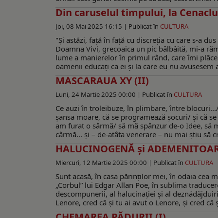
Din caruselul timpului, la Cenacl
Joi, 08 Mai 2025 16:15 |
Publicat în
CULTURA
"Și astăzi, față în față cu discreția cu care s-a 
Doamna Vivi, grecoaica un pic bâlbâită, mi-a răma
lume a manierelor în primul rând, care îmi plăce
oamenii educați ca ei și la care eu nu avusesem ac
MASCARAUA XY (II)
Luni, 24 Martie 2025 00:00 |
Publicat în
CULTURA
Ce auzi în troleibuze, în plimbare, între blocuri.
şansa moare, că se programează şocuri/ şi că se p
am furat o sârmă/ să mă spânzur de-o Idee, să m
cârmă... şi – de-atâta venerare – nu mai ştiu să c
HALUCINOGENĂ și ADEMENITOA
Miercuri, 12 Martie 2025 00:00 |
Publicat în
CULTURA
Sunt acasă, în casa părinţilor mei, în odaia cea m
„Corbul” lui Edgar Allan Poe, în sublima traducer
descompunerii, al halucinaţiei şi al deznădăjduirii
Lenore, cred că şi tu ai avut o Lenore, şi cred că ş
CHEMAREA PĂDURII (I)