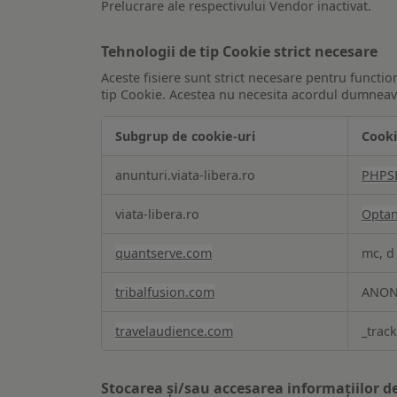
Prelucrare ale respectivului Vendor inactivat.
Tehnologii de tip Cookie strict necesare
Aceste fisiere sunt strict necesare pentru functio
tip Cookie. Acestea nu necesita acordul dumneavo
Subgrup de cookie-uri
Cooki
Tehnologii
anunturi.viata-libera.ro
PHPS
de
tip
viata-libera.ro
Opta
Cookie
strict
quantserve.com
mc, d
necesare
tribalfusion.com
ANON
travelaudience.com
_trac
Stocarea și/sau accesarea informațiilor de