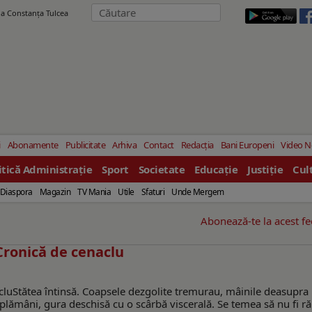
ila Constanţa Tulcea
i
Abonamente
Publicitate
Arhiva
Contact
Redacția
Bani Europeni
Video 
itică Administrație
Sport
Societate
Educație
Justiție
Cul
Diaspora
Magazin
TV Mania
Utile
Sfaturi
Unde Mergem
Abonează-te la acest f
onică de cenaclu
Stătea întinsă. Coapsele dezgolite tremurau, mâinile deasupra
în plămâni, gura deschisă cu o scârbă viscerală. Se temea să nu fi r