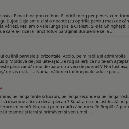
 şosea. E mai bine prin colburi. Fiindcă merg per pedes, cum trimi
ârgu Bujor. Deja am o zi şi o noapte (cu opririle pentru mas) de câ
a Vârlezi. Mai am o vale lungă şi-s la Crăieşti. Şi-s la Ghingheşti. 
 căreia-i zice la Tanc! Totu-i paragină! Buruienile se ia ...
ul cu linii paralele şi orizontale, Acolo, pe mirabila şi admirabila
 şi Moldova de jos! uite-aşa: „Te rog să ierţi că nu te-am aşteptat
beşte până când/ m-oi dezbăra-ntru veci de poezie!// N-a fost aşa
,/ un vis urât...!... Numai nălţimea ta/ îmi poate-aduce pac ...
A
ine, pe lângă fiinţe şi lucruri, pe lângă secunde şi pe lângă rostu
te să însemne altceva decât plecare? Supărarea-i nejustificată nu p
plecare iminentă. Nu, nu-i prima oară când mi se întâmplă să parti
t toamne şi ierni şi primăveri şi veri umpl ...