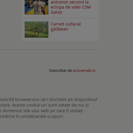
antrenor secund la
echipa de volei CSM
Galați
Carnet cultural
gălăţean
Dezvoltat de
activemall.ro
 solicită browserului să-l stocheze pe dispozitivul
tare. Aceste cookie-uri sunt setate de noi și
domeniul site-ului web pe care îl vizitați -
 urmărire în următoarele scopuri: