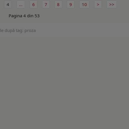
4
...
6
7
8
9
10
Pagina 4 din 53
le după tag: proza