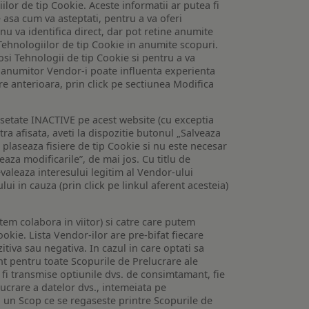
lor de tip Cookie. Aceste informatii ar putea fi
e asa cum va asteptati, pentru a va oferi
 nu va identifica direct, dar pot retine anumite
Tehnologiilor de tip Cookie in anumite scopuri.
losi Tehnologii de tip Cookie si pentru a va
 a anumitor Vendor-i poate influenta experienta
are anterioara, prin click pe sectiunea Modifica
setate INACTIVE pe acest website (cu exceptia
tra afisata, aveti la dispozitie butonul „Salveaza
e plaseaza fisiere de tip Cookie si nu este necesar
veaza modificarile”, de mai jos. Cu titlu de
valeaza interesului legitim al Vendor-ului
lui in cauza (prin click pe linkul aferent acesteia)
utem colabora in viitor) si catre care putem
okie. Lista Vendor-ilor are pre-bifat fiecare
iva sau negativa. In cazul in care optati sa
nt pentru toate Scopurile de Prelucrare ale
or fi transmise optiunile dvs. de consimtamant, fie
lucrare a datelor dvs., intemeiata pe
 un Scop ce se regaseste printre Scopurile de