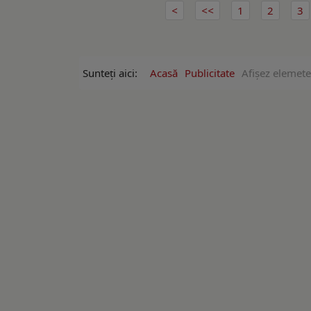
1
2
3
Sunteți aici:
Acasă
Publicitate
Afişez elemete