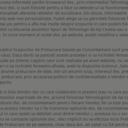
ccesa informatii pe/din browserul dvs., prin intermediul Tehnologii
ivul dvs. si sunt folosite pentru a face ca website-ul sa functionez
tionalitati aferente retelelor de socializare. De obicei, informatiile
enta web mai personalizata. Puteti alege sa nu permiteti folosirea 
de mai jos pentru a afla mai multe despre scopurile in care putem fo
a stiti ca blocarea anumitor tipuri de Tehnologii de tip Cookie sau
i. In orice moment al vizitei dvs. pe website, puteti modifica o set
n cadrul Scopurilor de Prelucrare bazate pe Consimtamant sunt pre
lui). Daca doriti sa pastrati aceste presetari si sa inchideti fereas
bazate pe Interes Legitim care sunt realizate pe acest website, nu s
i si sa inchideti fereastra afisata, aveti la dispozitie butonul „Sal
o anume prelucrare de date, intr-un anumit scop, interesul dvs. pre
a prelucrare, prin accesarea politicii de confidentialitate a Vendor-u
pectiv.
iti si lista Vendor-ilor cu care colaboram in prezent (sau cu care p
iunilor exprimate de dvs. privind folosirea Tehnologiilor de tip Co
iunii dvs. de consimtamant pentru fiecare Vendor, fie ca este pozit
 ca acestui Vendor sa ii fie transmise optiunile dvs. de consimtama
ul in care optati sa debifati unul dintre Vendor-i, acestuia nu ii v
nu va cunoaste optiunile dvs., deci implicit nu va efectua nicio Pre
e Prelucrare de pe website, chiar daca dvs. ati optat cu DA pentru