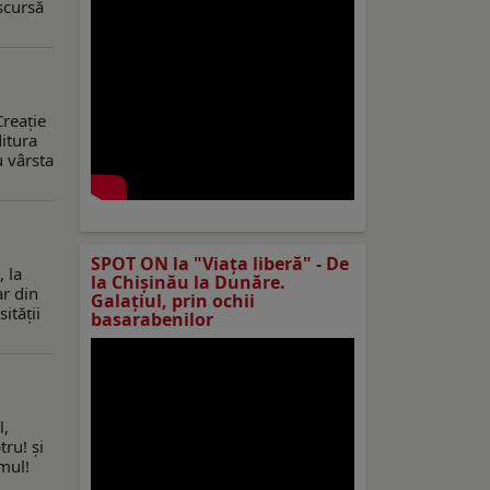
scursă
Creație
ditura
u vârsta
SPOT ON la "Viaţa liberă" - De
 la
la Chișinău la Dunăre.
ar din
Galațiul, prin ochii
ităţii
basarabenilor
l,
ru! şi
mul!