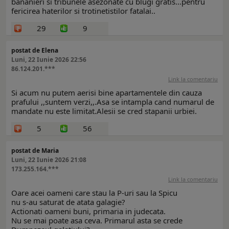
bananieri si tribunele asezonate cu blugi gratis...pentru
fericirea haterilor si trotinetistilor fatalai..
29
9
postat de Elena
Luni, 22 Iunie 2026 22:56
86.124.201.***
Link la comentariu
Si acum nu putem aerisi bine apartamentele din cauza
prafului ,,suntem verzi,,.Asa se intampla cand numarul de
mandate nu este limitat.Alesii se cred stapanii urbiei.
5
56
postat de Maria
Luni, 22 Iunie 2026 21:08
173.255.164.***
Link la comentariu
Oare acei oameni care stau la P-uri sau la Spicu
nu s-au saturat de atata galagie?
Actionati oameni buni, primaria in judecata.
Nu se mai poate asa ceva. Primarul asta se crede