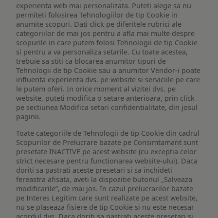
experienta web mai personalizata. Puteti alege sa nu
permiteti folosirea Tehnologiilor de tip Cookie in
anumite scopuri. Dati click pe diferitele rubrici ale
categoriilor de mai jos pentru a afla mai multe despre
scopurile in care putem folosi Tehnologii de tip Cookie
si pentru a va personaliza setarile. Cu toate acestea,
trebuie sa stiti ca blocarea anumitor tipuri de
Tehnologii de tip Cookie sau a anumitor Vendor-i poate
influenta experienta dvs. pe website si serviciile pe care
le putem oferi. In orice moment al vizitei dvs. pe
website, puteti modifica o setare anterioara, prin click
pe sectiunea Modifica setari confidentialitate, din josul
paginii.
Toate categoriile de Tehnologii de tip Cookie din cadrul
Scopurilor de Prelucrare bazate pe Consimtamant sunt
presetate INACTIVE pe acest website (cu exceptia celor
strict necesare pentru functionarea website-ului). Daca
doriti sa pastrati aceste presetari si sa inchideti
fereastra afisata, aveti la dispozitie butonul „Salveaza
modificarile”, de mai jos. In cazul prelucrarilor bazate
pe Interes Legitim care sunt realizate pe acest website,
nu se plaseaza fisiere de tip Cookie si nu este necesar
acordul dvs. Daca doriti sa pastrati aceste presetari si