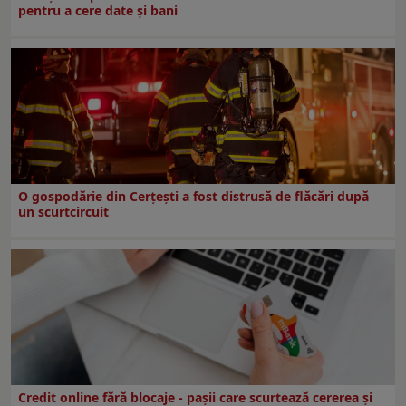
pentru a cere date și bani
O gospodărie din Cerțești a fost distrusă de flăcări după
un scurtcircuit
Credit online fără blocaje - pașii care scurtează cererea și