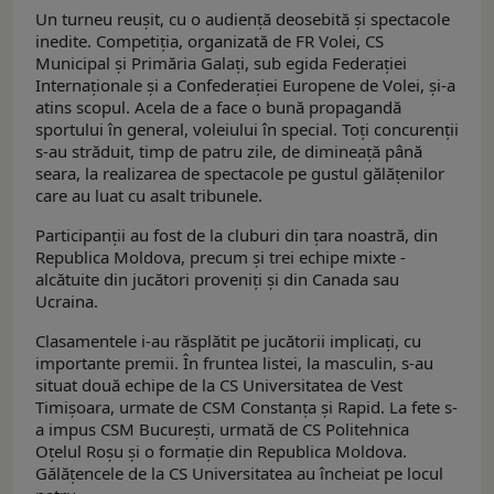
Un turneu reușit, cu o audiență deosebită și spectacole
inedite. Competiția, organizată de FR Volei, CS
Municipal și Primăria Galați, sub egida Federației
Internaționale și a Confederației Europene de Volei, și-a
atins scopul. Acela de a face o bună propagandă
sportului în general, voleiului în special. Toți concurenții
s-au străduit, timp de patru zile, de dimineață până
seara, la realizarea de spectacole pe gustul gălățenilor
care au luat cu asalt tribunele.
Participanții au fost de la cluburi din țara noastră, din
Republica Moldova, precum și trei echipe mixte -
alcătuite din jucători proveniți și din Canada sau
Ucraina.
Clasamentele i-au răsplătit pe jucătorii implicați, cu
importante premii. În fruntea listei, la masculin, s-au
situat două echipe de la CS Universitatea de Vest
Timișoara, urmate de CSM Constanța și Rapid. La fete s-
a impus CSM București, urmată de CS Politehnica
Oțelul Roșu și o formație din Republica Moldova.
Gălățencele de la CS Universitatea au încheiat pe locul