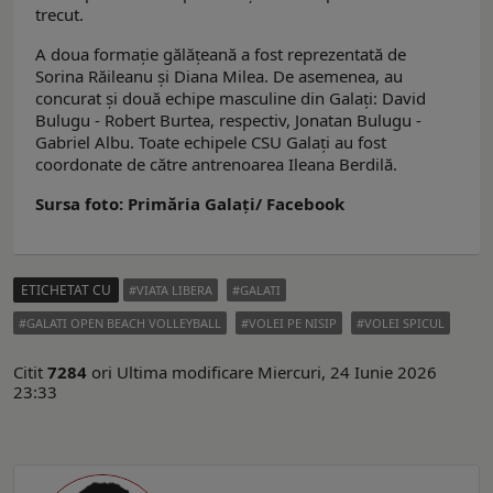
trecut.
A doua formație gălățeană a fost reprezentată de
Sorina Răileanu și Diana Milea. De asemenea, au
concurat și două echipe masculine din Galați: David
Bulugu - Robert Burtea, respectiv, Jonatan Bulugu -
Gabriel Albu. Toate echipele CSU Galați au fost
coordonate de către antrenoarea Ileana Berdilă.
Sursa foto: Primăria Galați/ Facebook
ETICHETAT CU
VIATA LIBERA
GALATI
GALATI OPEN BEACH VOLLEYBALL
VOLEI PE NISIP
VOLEI SPICUL
Citit
7284
ori
Ultima modificare Miercuri, 24 Iunie 2026
23:33