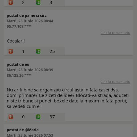
2
3
postat de paine si circ
Marți, 23 Iunie 2026 08:44
95.77.107.***
Link la comentariu
Cocalari!
1
25
postat de eu
Marți, 23 Iunie 2026 08:39
86.125.26.***
Link la comentariu
Nu ar fi bine sa organizati circul asta in fata casei dvs,
dom' primare? Ce ziceti de idee? Blocati-va strada, aduceti
niste tribune si puneti boxele date la maxim in fata portii,
sa vedeti cum e!
0
37
postat de @Maria
Marți, 23 Iunie 2026 07:53