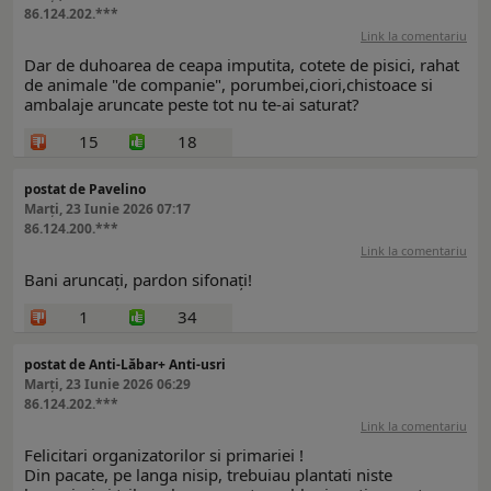
86.124.202.***
Link la comentariu
Dar de duhoarea de ceapa imputita, cotete de pisici, rahat
de animale "de companie", porumbei,ciori,chistoace si
ambalaje aruncate peste tot nu te-ai saturat?
15
18
postat de Pavelino
Marți, 23 Iunie 2026 07:17
86.124.200.***
Link la comentariu
Bani aruncați, pardon sifonați!
1
34
postat de Anti-Lăbar+ Anti-usri
Marți, 23 Iunie 2026 06:29
86.124.202.***
Link la comentariu
Felicitari organizatorilor si primariei !
Din pacate, pe langa nisip, trebuiau plantati niste