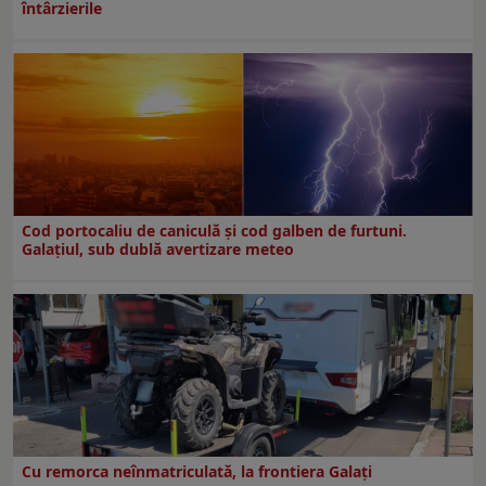
întârzierile
Cod portocaliu de caniculă și cod galben de furtuni.
Galațiul, sub dublă avertizare meteo
Cu remorca neînmatriculată, la frontiera Galați