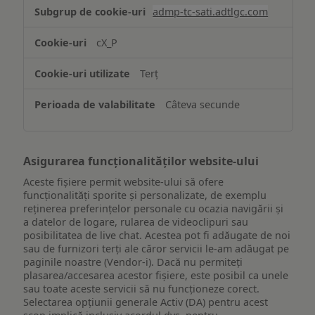
Stocarea
admp-tc-sati.adtlgc.com
și/sau
accesarea
cX_P
informațiilor
de
Terț
pe
un
Câteva secunde
dispozitiv
Asigurarea funcționalităților website-ului
Aceste fișiere permit website-ului să ofere
funcționalități sporite și personalizate, de exemplu
reţinerea preferinţelor personale cu ocazia navigării și
a datelor de logare, rularea de videoclipuri sau
posibilitatea de live chat. Acestea pot fi adăugate de noi
sau de furnizori terți ale căror servicii le-am adăugat pe
paginile noastre (Vendor-i). Dacă nu permiteți
plasarea/accesarea acestor fișiere, este posibil ca unele
sau toate aceste servicii să nu funcționeze corect.
Selectarea opțiunii generale Activ (DA) pentru acest