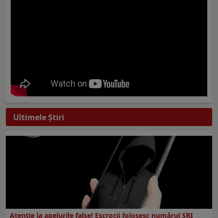
Ultimele Ştiri
Atenție la apelurile false! Escrocii folosesc numărul SRI