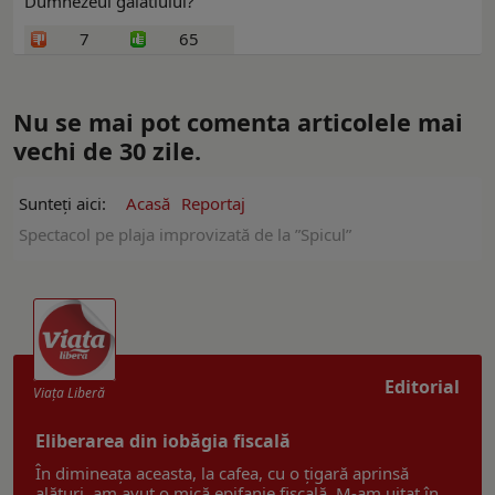
Dumnezeul galatiului?
7
65
Nu se mai pot comenta articolele mai
vechi de 30 zile.
Sunteți aici:
Acasă
Reportaj
Spectacol pe plaja improvizată de la ”Spicul”
Editorial
Viaţa Liberă
Eliberarea din iobăgia fiscală
În dimineața aceasta, la cafea, cu o țigară aprinsă
alături, am avut o mică epifanie fiscală. M-am uitat în