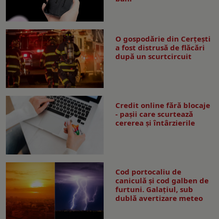
O gospodărie din Cerțești
a fost distrusă de flăcări
după un scurtcircuit
Credit online fără blocaje
- pașii care scurtează
cererea și întârzierile
Cod portocaliu de
caniculă și cod galben de
furtuni. Galațiul, sub
dublă avertizare meteo