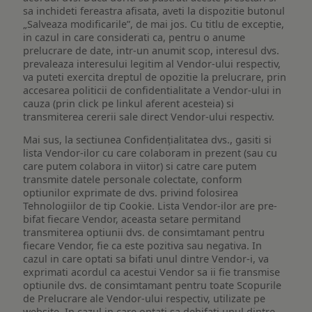
sa inchideti fereastra afisata, aveti la dispozitie butonul
„Salveaza modificarile”, de mai jos. Cu titlu de exceptie,
in cazul in care considerati ca, pentru o anume
prelucrare de date, intr-un anumit scop, interesul dvs.
prevaleaza interesului legitim al Vendor-ului respectiv,
va puteti exercita dreptul de opozitie la prelucrare, prin
accesarea politicii de confidentialitate a Vendor-ului in
cauza (prin click pe linkul aferent acesteia) si
transmiterea cererii sale direct Vendor-ului respectiv.
Mai sus, la sectiunea Confidențialitatea dvs., gasiti si
lista Vendor-ilor cu care colaboram in prezent (sau cu
care putem colabora in viitor) si catre care putem
transmite datele personale colectate, conform
optiunilor exprimate de dvs. privind folosirea
Tehnologiilor de tip Cookie. Lista Vendor-ilor are pre-
bifat fiecare Vendor, aceasta setare permitand
transmiterea optiunii dvs. de consimtamant pentru
fiecare Vendor, fie ca este pozitiva sau negativa. In
cazul in care optati sa bifati unul dintre Vendor-i, va
exprimati acordul ca acestui Vendor sa ii fie transmise
optiunile dvs. de consimtamant pentru toate Scopurile
de Prelucrare ale Vendor-ului respectiv, utilizate pe
website. In cazul in care optati sa debifati unul dintre