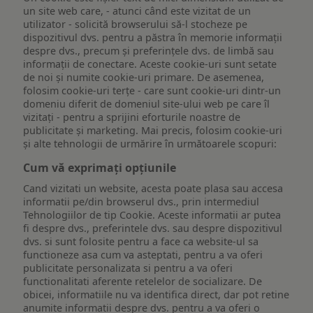
un site web care, - atunci când este vizitat de un
utilizator - solicită browserului să-l stocheze pe
dispozitivul dvs. pentru a păstra în memorie informații
despre dvs., precum și preferințele dvs. de limbă sau
informații de conectare. Aceste cookie-uri sunt setate
de noi și numite cookie-uri primare. De asemenea,
folosim cookie-uri terțe - care sunt cookie-uri dintr-un
domeniu diferit de domeniul site-ului web pe care îl
vizitați - pentru a sprijini eforturile noastre de
publicitate și marketing. Mai precis, folosim cookie-uri
și alte tehnologii de urmărire în următoarele scopuri:
Cum vă exprimați opțiunile
Cand vizitati un website, acesta poate plasa sau accesa
informatii pe/din browserul dvs., prin intermediul
Tehnologiilor de tip Cookie. Aceste informatii ar putea
fi despre dvs., preferintele dvs. sau despre dispozitivul
dvs. si sunt folosite pentru a face ca website-ul sa
functioneze asa cum va asteptati, pentru a va oferi
publicitate personalizata si pentru a va oferi
functionalitati aferente retelelor de socializare. De
obicei, informatiile nu va identifica direct, dar pot retine
anumite informatii despre dvs. pentru a va oferi o