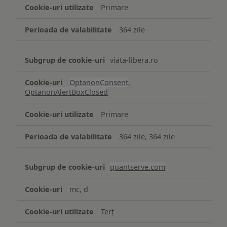
strict
Primare
necesare
364 zile
viata-libera.ro
OptanonConsent
,
OptanonAlertBoxClosed
Primare
364 zile, 364 zile
quantserve.com
mc, d
Terț