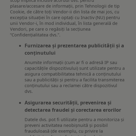
scop implică inclusiv acordul dvs. pentru
plasare/accesare de informații, prin Tehnologii de tip
Cookie, de către toți Vendor-ii din lista de mai jos, cu
excepția situației în care optați cu Inactiv (NU) pentru
unii Vendor-i, în mod individual, în lista generală de
Vendori, pe care o regăsiți la secțiunea
“Confidențialitatea dvs.”.
Furnizarea și prezentarea publicității și a
conținutului
Anumite informații (cum ar fi o adresă IP sau
capacitățile dispozitivului) sunt utilizate pentru a
asigura compatibilitatea tehnică a conținutului
sau a publicității și pentru a facilita transmiterea
conținutului sau a reclamei către dispozitivul
dvs.
Asigurarea securității, prevenirea și
detectarea fraudei și corectarea erorilor
Datele dvs. pot fi utilizate pentru a monitoriza și
preveni activitatea neobișnuită și posibil
frauduloasă (de exemplu, cu privire la