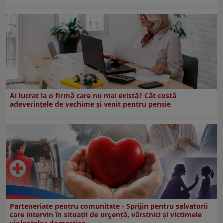
Ai lucrat la o firmă care nu mai există? Cât costă
adeverințele de vechime și venit pentru pensie
Parteneriate pentru comunitate - Sprijin pentru salvatorii
care intervin în situații de urgență, vârstnici și victimele
violențelor domestice