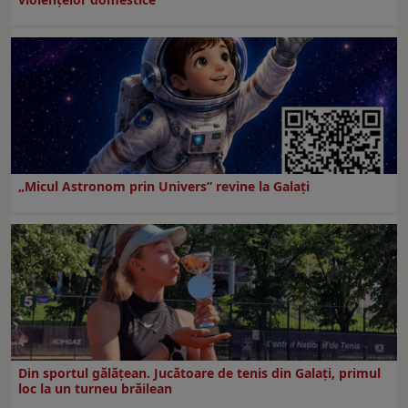
„Micul Astronom prin Univers” revine la Galați
Din sportul gălățean. Jucătoare de tenis din Galați, primul
loc la un turneu brăilean