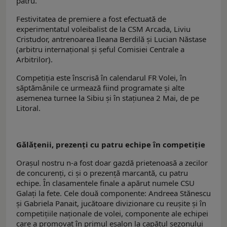
patru.
Festivitatea de premiere a fost efectuată de
experimentatul voleibalist de la CSM Arcada, Liviu
Cristudor, antrenoarea Ileana Berdilă și Lucian Năstase
(arbitru internațional și șeful Comisiei Centrale a
Arbitrilor).
Competiția este înscrisă în calendarul FR Volei, în
săptămânile ce urmează fiind programate și alte
asemenea turnee la Sibiu și în stațiunea 2 Mai, de pe
Litoral.
Gălățenii, prezenți cu patru echipe în competiție
Orașul nostru n-a fost doar gazdă prietenoasă a zecilor
de concurenți, ci și o prezență marcantă, cu patru
echipe. În clasamentele finale a apărut numele CSU
Galați la fete. Cele două componente: Andreea Stănescu
și Gabriela Panait, jucătoare divizionare cu reușite și în
competițiile naționale de volei, componente ale echipei
care a promovat în primul eșalon la capătul sezonului