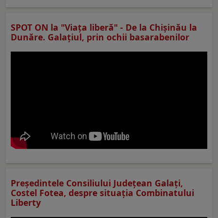
SPOT ON la "Viaţa liberă" - De la Chișinău la
Dunăre. Galațiul, prin ochii basarabenilor
Preşedintele Consiliului Judeţean Galaţi,
Costel Fotea, despre situaţia Combinatului
Liberty