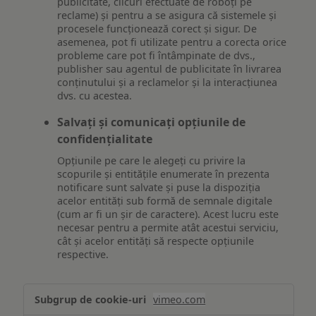
publicitate, clicuri efectuate de roboți pe
reclame) și pentru a se asigura că sistemele și
procesele funcționează corect și sigur. De
asemenea, pot fi utilizate pentru a corecta orice
probleme care pot fi întâmpinate de dvs.,
publisher sau agentul de publicitate în livrarea
conținutului și a reclamelor și la interacțiunea
dvs. cu acestea.
Salvați și comunicați opțiunile de
confidențialitate
Opțiunile pe care le alegeți cu privire la
scopurile și entitățile enumerate în prezenta
notificare sunt salvate și puse la dispoziția
acelor entități sub formă de semnale digitale
(cum ar fi un șir de caractere). Acest lucru este
necesar pentru a permite atât acestui serviciu,
cât și acelor entități să respecte opțiunile
respective.
Asigurarea
vimeo.com
funcționalităților