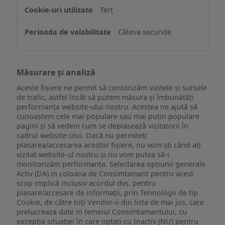
Terț
Câteva secunde
Măsurare și analiză
Aceste fișiere ne permit să contorizăm vizitele și sursele
de trafic, astfel încât să putem măsura și îmbunătăți
performanța website-ului nostru. Acestea ne ajută să
cunoaștem cele mai populare sau mai puțin populare
pagini și să vedem cum se deplasează vizitatorii în
cadrul website-ului. Dacă nu permiteți
plasarea/accesarea acestor fișiere, nu vom ști când ați
vizitat website-ul nostru și nu vom putea să-i
monitorizăm performanța. Selectarea opțiunii generale
Activ (DA) in coloana de Consimtamant pentru acest
scop implică inclusiv acordul dvs. pentru
plasare/accesare de informații, prin Tehnologii de tip
Cookie, de către toți Vendor-ii din lista de mai jos, care
prelucreaza date in temeiul Consimtamantului, cu
excepția situației în care optați cu Inactiv (NU) pentru