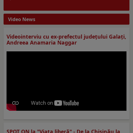
Video News
Videointerviu cu ex-prefectul judeţului Galaţi,
Andreea Anamaria Naggar
SPOT ON la "Viaţa liberă" - De la Chișinău la