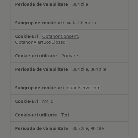
364 zile
viata-libera.ro
OptanonConsent
,
OptanonAlertBoxClosed
Primare
364 zile, 364 zile
quantserve.com
mc, d
Terț
365 zile, 90 zile