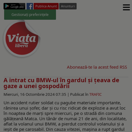
≡
Publica Anunt
Anunturi
Gestionați preferințele
Abonează-te la acest feed RSS
A intrat cu BMW-ul în gardul și țeava de
gaze a unei gospodării
Miercuri, 16 Octombrie 2024 07:35 |
Publicat în
TRAFIC
Un accident rutier soldat cu pagube materiale importante,
rănirea unui șofer, dar și cu risc ridicat de explozie a avut loc
în noaptea de marți spre miercuri, pe o stradă din comuna
gălățeană Matca. Un tânăr de numai 21 de ani, din localitate,
aflat la volanul unui BMW, a pierdut controlul volanului și a
ieșit de pe carosabil. Din cauza vitezei, mașina a rupt gardul