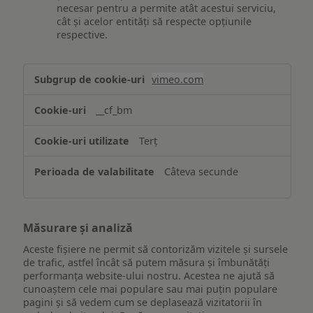
necesar pentru a permite atât acestui serviciu,
cât și acelor entități să respecte opțiunile
respective.
Asigurarea
vimeo.com
funcționalităților
website-
__cf_bm
ului
Terț
Câteva secunde
Măsurare și analiză
Aceste fișiere ne permit să contorizăm vizitele și sursele
de trafic, astfel încât să putem măsura și îmbunătăți
performanța website-ului nostru. Acestea ne ajută să
cunoaștem cele mai populare sau mai puțin populare
pagini și să vedem cum se deplasează vizitatorii în