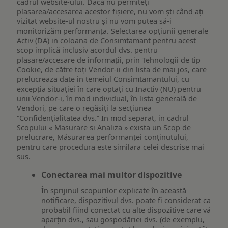
cadrul website-ului. Dacă nu permiteți
plasarea/accesarea acestor fișiere, nu vom ști când ați
vizitat website-ul nostru și nu vom putea să-i
monitorizăm performanța. Selectarea opțiunii generale
Activ (DA) in coloana de Consimtamant pentru acest
scop implică inclusiv acordul dvs. pentru
plasare/accesare de informații, prin Tehnologii de tip
Cookie, de către toți Vendor-ii din lista de mai jos, care
prelucreaza date in temeiul Consimtamantului, cu
excepția situației în care optați cu Inactiv (NU) pentru
unii Vendor-i, în mod individual, în lista generală de
Vendori, pe care o regăsiți la secțiunea
“Confidențialitatea dvs.” In mod separat, in cadrul
Scopului « Masurare si Analiza » exista un Scop de
prelucrare, Măsurarea performanței conținutului,
pentru care procedura este similara celei descrise mai
sus.
Conectarea mai multor dispozitive
În sprijinul scopurilor explicate în această
notificare, dispozitivul dvs. poate fi considerat ca
probabil fiind conectat cu alte dispozitive care vă
aparțin dvs., sau gospodăriei dvs. (de exemplu,