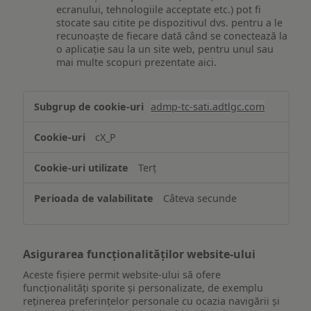
ecranului, tehnologiile acceptate etc.) pot fi
stocate sau citite pe dispozitivul dvs. pentru a le
recunoaște de fiecare dată când se conectează la
o aplicație sau la un site web, pentru unul sau
mai multe scopuri prezentate aici.
Stocarea
admp-tc-sati.adtlgc.com
și/sau
accesarea
cX_P
informațiilor
de
Terț
pe
un
Câteva secunde
dispozitiv
Asigurarea funcționalităților website-ului
Aceste fișiere permit website-ului să ofere
funcționalități sporite și personalizate, de exemplu
reţinerea preferinţelor personale cu ocazia navigării și