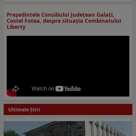
Preşedintele Consiliului Judeţean Galaţi,
Costel Fotea, despre situaţia Combinatului
Liberty
Ultimele Ştiri