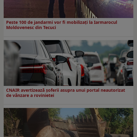
Peste 100 de jandarmi vor fi mobilizați la Iarmarocul
Moldovenesc din Tecuci
CNAIR avertizează șoferii asupra unui portal neautorizat
de vânzare a rovinietei