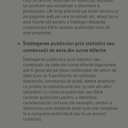
citiți un articol, vizionați un videoclip, ascultați
un podcast sau vizualizați o descriere a
produsului, cât timp petreceți pe acest serviciu și
pe paginile web pe care le vizitați etc. Acest lucru
este foarte util pentru a înțelege relevanța
conținutului (fără caracter publicitar) care vă
este prezentat.
Înțelegerea publicului prin statistici sau
combinații de date din surse diferite
Înțelegerea publicului prin statistici sau
combinații de date din surse diferite Rapoartele
pot fi generate pe baza combinației de seturi de
date (cum ar fi profilurile de utilizator,
statisticile, cercetarea de piață, datele analitice)
cu privire la interacțiunile dvs. și cele ale altor
utilizatori cu conținut publicitar sau (fără
caracter publicitar) pentru a identifica
caracteristicile comune (de exemplu, pentru a
determina care audiențe țintă sunt mai receptive
la o campanie publicitară sau la un anumit
conținut).