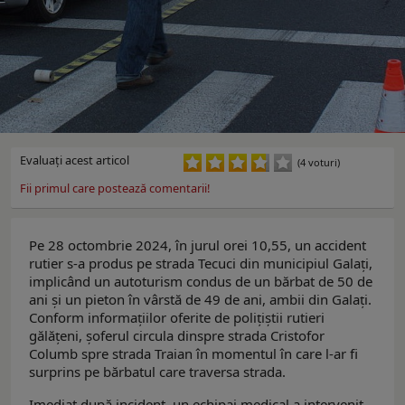
Evaluaţi acest articol
(4 voturi)
Fii primul care postează comentarii!
Pe 28 octombrie 2024, în jurul orei 10,55, un accident
rutier s-a produs pe strada Tecuci din municipiul Galați,
implicând un autoturism condus de un bărbat de 50 de
ani și un pieton în vârstă de 49 de ani, ambii din Galați.
Conform informațiilor oferite de polițiștii rutieri
gălățeni, șoferul circula dinspre strada Cristofor
Columb spre strada Traian în momentul în care l-ar fi
surprins pe bărbatul care traversa strada.
Imediat după incident, un echipaj medical a intervenit