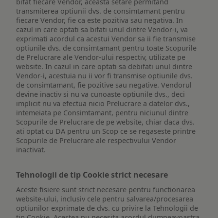
bifat fiecare Vendor, aceasta setare permitand
transmiterea optiunii dvs. de consimtamant pentru
fiecare Vendor, fie ca este pozitiva sau negativa. In
cazul in care optati sa bifati unul dintre Vendor-i, va
exprimati acordul ca acestui Vendor sa ii fie transmise
optiunile dvs. de consimtamant pentru toate Scopurile
de Prelucrare ale Vendor-ului respectiv, utilizate pe
website. In cazul in care optati sa debifati unul dintre
Vendor-i, acestuia nu ii vor fi transmise optiunile dvs.
de consimtamant, fie pozitive sau negative. Vendorul
devine inactiv si nu va cunoaste optiunile dvs., deci
implicit nu va efectua nicio Prelucrare a datelor dvs.,
intemeiata pe Consimtamant, pentru niciunul dintre
Scopurile de Prelucrare de pe website, chiar daca dvs.
ati optat cu DA pentru un Scop ce se regaseste printre
Scopurile de Prelucrare ale respectivului Vendor
inactivat.
Tehnologii de tip Cookie strict necesare
Aceste fisiere sunt strict necesare pentru functionarea
website-ului, inclusiv cele pentru salvarea/procesarea
optiunilor exprimate de dvs. cu privire la Tehnologii de
tip Cookie. Acestea nu necesita acordul dumneavoastra