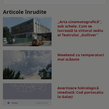
Articole înrudite
„Arta cinematografică”,
sub schele. Cum se
lucrează la viitorul sediu
al Teatrului „Gulliver”
Weekend cu temperaturi
mai scăzute
Avertizare hidrologică
imediată: Cod portocaliu
la Galaţi