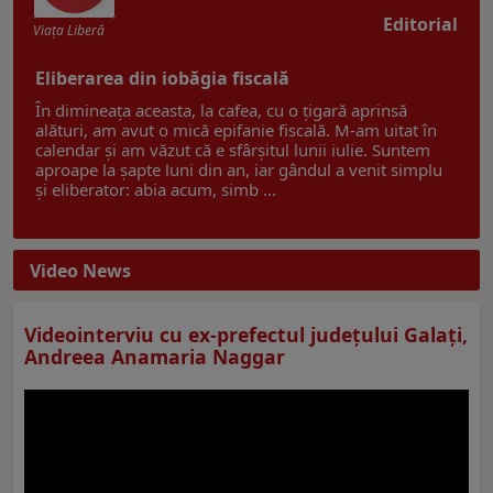
Editorial
Viaţa Liberă
Eliberarea din iobăgia fiscală
În dimineața aceasta, la cafea, cu o țigară aprinsă
alături, am avut o mică epifanie fiscală. M-am uitat în
calendar și am văzut că e sfârșitul lunii iulie. Suntem
aproape la șapte luni din an, iar gândul a venit simplu
și eliberator: abia acum, simb ...
Video News
Videointerviu cu ex-prefectul judeţului Galaţi,
Andreea Anamaria Naggar