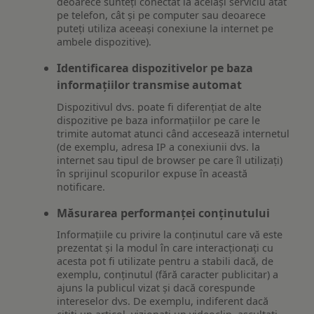
deoarece sunteți conectat la același serviciu atât
pe telefon, cât și pe computer sau deoarece
puteți utiliza aceeași conexiune la internet pe
ambele dispozitive).
Identificarea dispozitivelor pe baza
informațiilor transmise automat
Dispozitivul dvs. poate fi diferențiat de alte
dispozitive pe baza informațiilor pe care le
trimite automat atunci când accesează internetul
(de exemplu, adresa IP a conexiunii dvs. la
internet sau tipul de browser pe care îl utilizați)
în sprijinul scopurilor expuse în această
notificare.
Măsurarea performanței conținutului
Informațiile cu privire la conținutul care vă este
prezentat și la modul în care interacționați cu
acesta pot fi utilizate pentru a stabili dacă, de
exemplu, conținutul (fără caracter publicitar) a
ajuns la publicul vizat și dacă corespunde
intereselor dvs. De exemplu, indiferent dacă