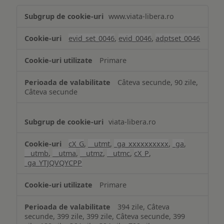
Măsurare
www.viata-libera.ro
și
analiză
evid_set_0046
,
evid_0046
,
adptset_0046
Primare
Câteva secunde, 90 zile,
Câteva secunde
viata-libera.ro
cX_G
,
__utmt
,
_ga_xxxxxxxxxx
,
_ga
,
__utmb
,
__utma
,
__utmz
,
__utmc
,
cX_P
,
_ga_YTJQVQYCPP
Primare
394 zile, Câteva
secunde, 399 zile, 399 zile, Câteva secunde, 399