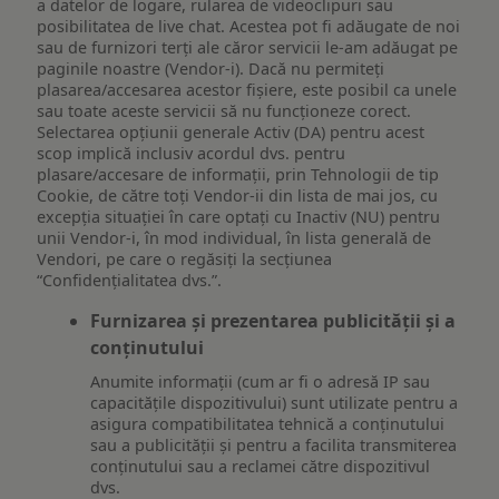
a datelor de logare, rularea de videoclipuri sau
posibilitatea de live chat. Acestea pot fi adăugate de noi
sau de furnizori terți ale căror servicii le-am adăugat pe
paginile noastre (Vendor-i). Dacă nu permiteți
plasarea/accesarea acestor fișiere, este posibil ca unele
sau toate aceste servicii să nu funcționeze corect.
Selectarea opțiunii generale Activ (DA) pentru acest
scop implică inclusiv acordul dvs. pentru
plasare/accesare de informații, prin Tehnologii de tip
Cookie, de către toți Vendor-ii din lista de mai jos, cu
excepția situației în care optați cu Inactiv (NU) pentru
unii Vendor-i, în mod individual, în lista generală de
Vendori, pe care o regăsiți la secțiunea
“Confidențialitatea dvs.”.
Furnizarea și prezentarea publicității și a
conținutului
Anumite informații (cum ar fi o adresă IP sau
capacitățile dispozitivului) sunt utilizate pentru a
asigura compatibilitatea tehnică a conținutului
sau a publicității și pentru a facilita transmiterea
conținutului sau a reclamei către dispozitivul
dvs.