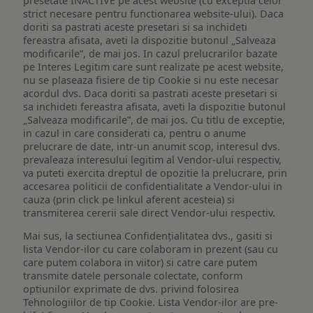
presetate INACTIVE pe acest website (cu exceptia celor
strict necesare pentru functionarea website-ului). Daca
doriti sa pastrati aceste presetari si sa inchideti
fereastra afisata, aveti la dispozitie butonul „Salveaza
modificarile”, de mai jos. In cazul prelucrarilor bazate
pe Interes Legitim care sunt realizate pe acest website,
nu se plaseaza fisiere de tip Cookie si nu este necesar
acordul dvs. Daca doriti sa pastrati aceste presetari si
sa inchideti fereastra afisata, aveti la dispozitie butonul
„Salveaza modificarile”, de mai jos. Cu titlu de exceptie,
in cazul in care considerati ca, pentru o anume
prelucrare de date, intr-un anumit scop, interesul dvs.
prevaleaza interesului legitim al Vendor-ului respectiv,
va puteti exercita dreptul de opozitie la prelucrare, prin
accesarea politicii de confidentialitate a Vendor-ului in
cauza (prin click pe linkul aferent acesteia) si
transmiterea cererii sale direct Vendor-ului respectiv.
Mai sus, la sectiunea Confidențialitatea dvs., gasiti si
lista Vendor-ilor cu care colaboram in prezent (sau cu
care putem colabora in viitor) si catre care putem
transmite datele personale colectate, conform
optiunilor exprimate de dvs. privind folosirea
Tehnologiilor de tip Cookie. Lista Vendor-ilor are pre-