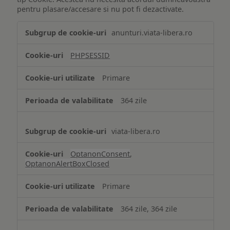
pentru plasare/accesare si nu pot fi dezactivate.
Tehnologii
anunturi.viata-libera.ro
de
tip
PHPSESSID
Cookie
strict
Primare
necesare
364 zile
viata-libera.ro
OptanonConsent
,
OptanonAlertBoxClosed
Primare
364 zile, 364 zile