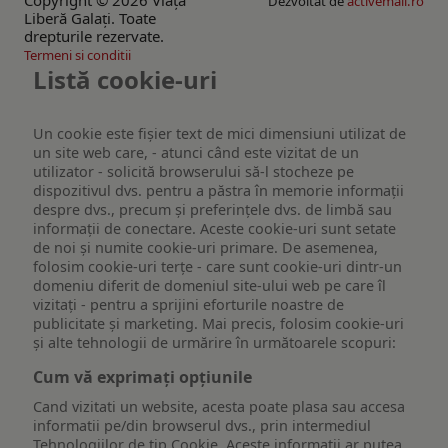
Copyright © 2026 Viaţa
Dezvoltat de
activemall.ro
Liberă Galaţi. Toate
drepturile rezervate.
Termeni si conditii
Listă cookie-uri
Un cookie este fişier text de mici dimensiuni utilizat de
un site web care, - atunci când este vizitat de un
utilizator - solicită browserului să-l stocheze pe
dispozitivul dvs. pentru a păstra în memorie informații
despre dvs., precum și preferințele dvs. de limbă sau
informații de conectare. Aceste cookie-uri sunt setate
de noi și numite cookie-uri primare. De asemenea,
folosim cookie-uri terțe - care sunt cookie-uri dintr-un
domeniu diferit de domeniul site-ului web pe care îl
vizitați - pentru a sprijini eforturile noastre de
publicitate și marketing. Mai precis, folosim cookie-uri
și alte tehnologii de urmărire în următoarele scopuri:
Cum vă exprimați opțiunile
Cand vizitati un website, acesta poate plasa sau accesa
informatii pe/din browserul dvs., prin intermediul
Tehnologiilor de tip Cookie. Aceste informatii ar putea