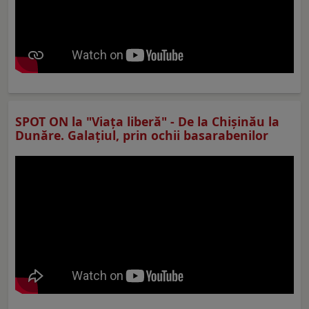
SPOT ON la "Viaţa liberă" - De la Chișinău la
Dunăre. Galațiul, prin ochii basarabenilor