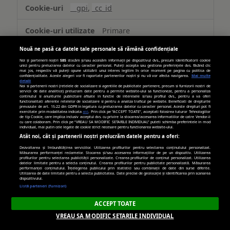
(targetată)
__gpi
,
_cc_id
Primare
Nouă ne pasă ca datele tale personale să rămână confidențiale
389 zile, 269 zile
Noi și partenerii noștri
585
stocăm și/sau accesăm informații pe dispozitivul dvs., precum identificatorii cookie
unici pentru prelucrarea datelor cu caracter personal. Puteți accepta sau gestiona preferințele dvs. făcând clic
mai jos, respectiv vă puteți opune utilizării unui interes legitim în orice moment pe pagina cu politica de
confidențialitate. Aceste alegeri vor fi raportate partenerilor noștri și nu vă vor afecta navigarea.
Mai multe
detalii
turn.com
Noi si partenerii nostri (retelele de socializare si agentiile de publicitate partenere, precum si furnizorii nostri de
servicii de date analitice) prelucram date pentru a permite website-ului sa functioneze, pentru a personaliza
continutul si anunturile publicitare afisate in functie de interesele si/sau profilul dvs., pentru a va oferi
functionalitati aferente retelelor de socializare si pentru a analiza traficul pe website. Beneficiati de drepturile
uid
prevazute de art. 15-22 din GDPR in legatura cu prelucrarea datelor cu caracter personal. Aceste drepturi pot fi
exercitate prin modalitatea indicata
aici
. Prin click pe “ACCEPT TOATE”, acceptati folosirea tuturor Tehnologiilor
de tip Cookie, care implica inclusiv acceptul dvs. cu privire la stocarea/accesarea informatiilor de catre Vendor-ii
cu care colaboram. Prin click pe “VREAU SA MODIFIC SETARILE INDIVIDUAL” puteti schimba preferintele in mod
individual, mai putin cele legate de cookie strict necesare pentru functionarea website-ului.
Terț
Atât noi, cât și partenerii noștri prelucrăm datele pentru a oferi:
Dezvoltarea și îmbunătățirea serviciilor. Utilizarea profilurilor pentru selectarea conținutului personalizat.
179 zile
Măsurarea performanței reclamelor. Stocarea și/sau accesarea informațiilor de pe un dispozitiv. Utilizarea
profilurilor pentru selectarea publicității personalizate. Crearea profilurilor de conținut personalizat. Utilizarea
datelor limitate pentru a selecta conținutul. Crearea profilurilor pentru publicitate personalizată. Măsurarea
performanței conținutului. Înțelegerea publicului prin statistici sau combinații de date din surse diferite.
Utilizarea de date limitate pentru a selecta publicitatea. Date precise de geolocație și identificarea prin scanarea
dispozitivului.
hit.gemius.pl
Listă parteneri (furnizori)
ACCEPT TOATE
Gdynp, Gtest, Gdyn, Gtestem, receive-
cookie-deprecation
VREAU SA MODIFIC SETARILE INDIVIDUAL