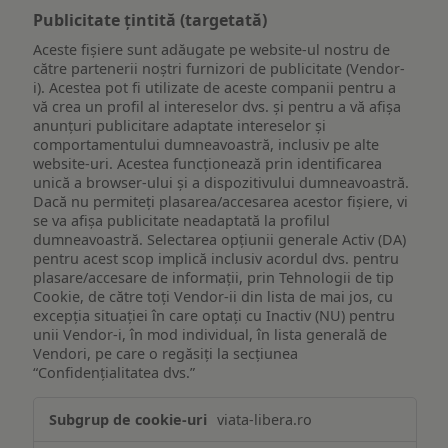
Publicitate țintită (targetată)
Aceste fișiere sunt adăugate pe website-ul nostru de
către partenerii noștri furnizori de publicitate (Vendor-
i). Acestea pot fi utilizate de aceste companii pentru a
vă crea un profil al intereselor dvs. și pentru a vă afișa
anunțuri publicitare adaptate intereselor și
comportamentului dumneavoastră, inclusiv pe alte
website-uri. Acestea funcționează prin identificarea
unică a browser-ului și a dispozitivului dumneavoastră.
Dacă nu permiteți plasarea/accesarea acestor fișiere, vi
se va afișa publicitate neadaptată la profilul
dumneavoastră. Selectarea opțiunii generale Activ (DA)
pentru acest scop implică inclusiv acordul dvs. pentru
plasare/accesare de informații, prin Tehnologii de tip
Cookie, de către toți Vendor-ii din lista de mai jos, cu
excepția situației în care optați cu Inactiv (NU) pentru
unii Vendor-i, în mod individual, în lista generală de
Vendori, pe care o regăsiți la secțiunea
“Confidențialitatea dvs.”
Publicitate
viata-libera.ro
țintită