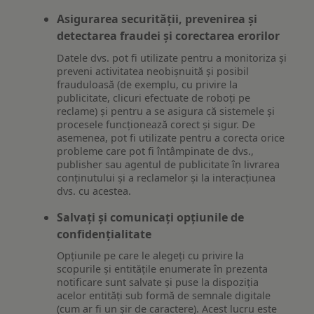
Asigurarea securității, prevenirea și
detectarea fraudei și corectarea erorilor
Datele dvs. pot fi utilizate pentru a monitoriza și
preveni activitatea neobișnuită și posibil
frauduloasă (de exemplu, cu privire la
publicitate, clicuri efectuate de roboți pe
reclame) și pentru a se asigura că sistemele și
procesele funcționează corect și sigur. De
asemenea, pot fi utilizate pentru a corecta orice
probleme care pot fi întâmpinate de dvs.,
publisher sau agentul de publicitate în livrarea
conținutului și a reclamelor și la interacțiunea
dvs. cu acestea.
Salvați și comunicați opțiunile de
confidențialitate
Opțiunile pe care le alegeți cu privire la
scopurile și entitățile enumerate în prezenta
notificare sunt salvate și puse la dispoziția
acelor entități sub formă de semnale digitale
(cum ar fi un șir de caractere). Acest lucru este