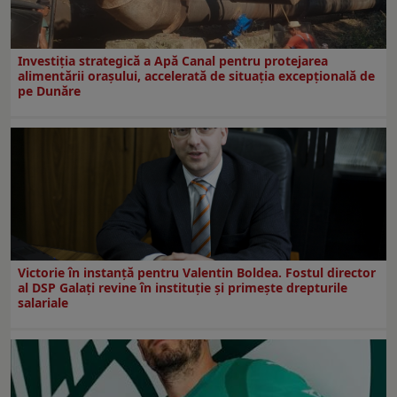
Investiția strategică a Apă Canal pentru protejarea
alimentării orașului, accelerată de situația excepțională de
pe Dunăre
Victorie în instanță pentru Valentin Boldea. Fostul director
al DSP Galați revine în instituție și primește drepturile
salariale