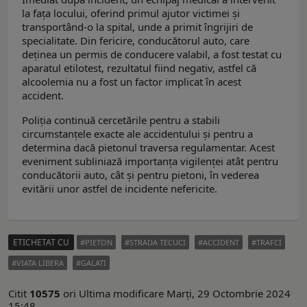
la fața locului, oferind primul ajutor victimei și
transportând-o la spital, unde a primit îngrijiri de
specialitate. Din fericire, conducătorul auto, care
deținea un permis de conducere valabil, a fost testat cu
aparatul etilotest, rezultatul fiind negativ, astfel că
alcoolemia nu a fost un factor implicat în acest
accident.
Poliția continuă cercetările pentru a stabili
circumstanțele exacte ale accidentului și pentru a
determina dacă pietonul traversa regulamentar. Acest
eveniment subliniază importanța vigilenței atât pentru
conducătorii auto, cât și pentru pietoni, în vederea
evitării unor astfel de incidente nefericite.
ETICHETAT CU
PIETON
STRADA TECUCI
ACCIDENT
TRAFCI
VIATA LIBERA
GALATI
Citit
10575
ori
Ultima modificare Marți, 29 Octombrie 2024
15:48