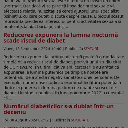
dat în viață. Apetitul sexual este diferit și nu există un libido
„normal”. Dar dacă vi se pare că lipsa dorinței sexuale vă
afectează relația, nu ezitați să cereți ajutorul unui specialist
psihiatru, cu care puteți discuta despre cauze. Libidoul scăzut
reprezintă pierderea interesului pentru activitatea sexuală și
poate afecta atât bărbații, cât ș ...
Reducerea expunerii la lumina nocturnă
scade riscul de diabet
Vineri, 13 Septembrie 2024 19:40 |
Publicat în
SFATURI
Reducerea expunerii la lumina nocturnă poate fi o modalitate
simplă de a reduce riscul de diabet, potrivit unui studiu citat
de DC News.ro. În ultimii câțiva ani, cercetările au arătat că
expunerea la lumină puternică pe timp de noapte are
potențialul de a afecta negativ sănătatea unei persoane. De
exemplu, numeroase studii au examinat legătura potențială
dintre expunerea la lumina pe timp de noapte și riscul de
diabet. Un studiu publicat în luna noiembrie 2022 a constatat
că ...
Numărul diabeticilor s-a dublat într-un
deceniu
Joi, 08 August 2024 07:12 |
Publicat în
SOCIETATE
Numărul pacienţilor cu diabet a crescut în România cu 50% în