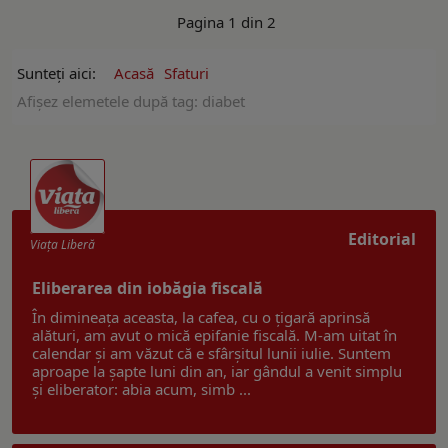
Pagina 1 din 2
Sunteți aici:
Acasă
Sfaturi
Afişez elemetele după tag: diabet
Editorial
Viaţa Liberă
Eliberarea din iobăgia fiscală
În dimineața aceasta, la cafea, cu o țigară aprinsă
alături, am avut o mică epifanie fiscală. M-am uitat în
calendar și am văzut că e sfârșitul lunii iulie. Suntem
aproape la șapte luni din an, iar gândul a venit simplu
și eliberator: abia acum, simb ...