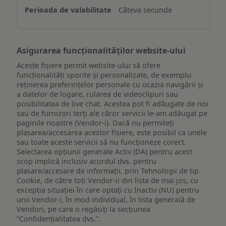
un
Câteva secunde
dispozitiv
Asigurarea funcționalităților website-ului
Aceste fișiere permit website-ului să ofere
funcționalități sporite și personalizate, de exemplu
reţinerea preferinţelor personale cu ocazia navigării și
a datelor de logare, rularea de videoclipuri sau
posibilitatea de live chat. Acestea pot fi adăugate de noi
sau de furnizori terți ale căror servicii le-am adăugat pe
paginile noastre (Vendor-i). Dacă nu permiteți
plasarea/accesarea acestor fișiere, este posibil ca unele
sau toate aceste servicii să nu funcționeze corect.
Selectarea opțiunii generale Activ (DA) pentru acest
scop implică inclusiv acordul dvs. pentru
plasare/accesare de informații, prin Tehnologii de tip
Cookie, de către toți Vendor-ii din lista de mai jos, cu
excepția situației în care optați cu Inactiv (NU) pentru
unii Vendor-i, în mod individual, în lista generală de
Vendori, pe care o regăsiți la secțiunea
“Confidențialitatea dvs.”.