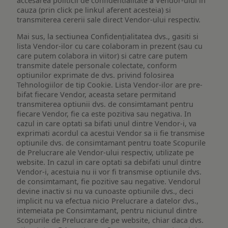
accesarea politicii de confidentialitate a Vendor-ului in
cauza (prin click pe linkul aferent acesteia) si
transmiterea cererii sale direct Vendor-ului respectiv.
Mai sus, la sectiunea Confidențialitatea dvs., gasiti si
lista Vendor-ilor cu care colaboram in prezent (sau cu
care putem colabora in viitor) si catre care putem
transmite datele personale colectate, conform
optiunilor exprimate de dvs. privind folosirea
Tehnologiilor de tip Cookie. Lista Vendor-ilor are pre-
bifat fiecare Vendor, aceasta setare permitand
transmiterea optiunii dvs. de consimtamant pentru
fiecare Vendor, fie ca este pozitiva sau negativa. In
cazul in care optati sa bifati unul dintre Vendor-i, va
exprimati acordul ca acestui Vendor sa ii fie transmise
optiunile dvs. de consimtamant pentru toate Scopurile
de Prelucrare ale Vendor-ului respectiv, utilizate pe
website. In cazul in care optati sa debifati unul dintre
Vendor-i, acestuia nu ii vor fi transmise optiunile dvs.
de consimtamant, fie pozitive sau negative. Vendorul
devine inactiv si nu va cunoaste optiunile dvs., deci
implicit nu va efectua nicio Prelucrare a datelor dvs.,
intemeiata pe Consimtamant, pentru niciunul dintre
Scopurile de Prelucrare de pe website, chiar daca dvs.