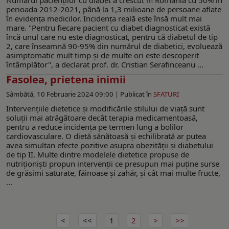
perioada 2012-2021, până la 1,3 milioane de persoane aflate
în evidenţa medicilor. Incidenţa reală este însă mult mai
mare. "Pentru fiecare pacient cu diabet diagnosticat există
încă unul care nu este diagnosticat, pentru că diabetul de tip
2, care înseamnă 90-95% din numărul de diabetici, evoluează
asimptomatic mult timp şi de multe ori este descoperit
întâmplător", a declarat prof. dr. Cristian Serafinceanu ...
Fasolea, prietena inimii
Sâmbătă, 10 Februarie 2024 09:00 |
Publicat în
SFATURI
Intervențiile dietetice și modificările stilului de viață sunt
soluții mai atrăgătoare decât terapia medicamentoasă,
pentru a reduce incidența pe termen lung a bolilor
cardiovasculare. O dietă sănătoasă și echilibrată ar putea
avea simultan efecte pozitive asupra obezității și diabetului
de tip II. Multe dintre modelele dietetice propuse de
nutriționiști propun intervenții ce presupun mai puține surse
de grăsimi saturate, făinoase și zahăr, și cât mai multe fructe,
...
1
2