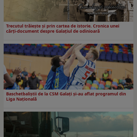
Trecutul trăiește și prin cartea de istorie. Cronica unei
cărți-document despre Galațiul de odinioară
Baschetbaliștii de la CSM Galați și-au aflat programul din
Liga Națională