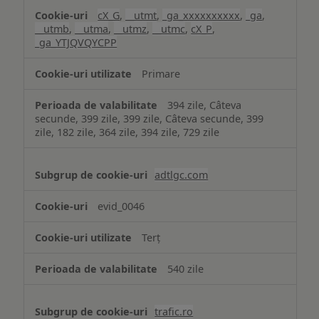
cX_G
,
__utmt
,
_ga_xxxxxxxxxx
,
_ga
,
__utmb
,
__utma
,
__utmz
,
__utmc
,
cX_P
,
_ga_YTJQVQYCPP
Primare
394 zile, Câteva
secunde, 399 zile, 399 zile, Câteva secunde, 399
zile, 182 zile, 364 zile, 394 zile, 729 zile
adtlgc.com
evid_0046
Terț
540 zile
trafic.ro