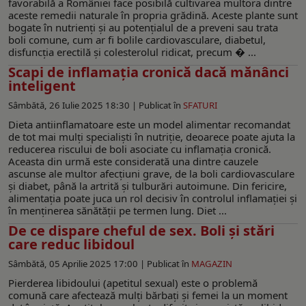
favorabilă a României face posibilă cultivarea multora dintre
aceste remedii naturale în propria grădină. Aceste plante sunt
bogate în nutrienți și au potențialul de a preveni sau trata
boli comune, cum ar fi bolile cardiovasculare, diabetul,
disfuncția erectilă și colesterolul ridicat, precum � ...
Scapi de inflamația cronică dacă mănânci
inteligent
Sâmbătă, 26 Iulie 2025 18:30 |
Publicat în
SFATURI
Dieta antiinflamatoare este un model alimentar recomandat
de tot mai mulți specialiști în nutriție, deoarece poate ajuta la
reducerea riscului de boli asociate cu inflamația cronică.
Aceasta din urmă este considerată una dintre cauzele
ascunse ale multor afecțiuni grave, de la boli cardiovasculare
și diabet, până la artrită și tulburări autoimune. Din fericire,
alimentația poate juca un rol decisiv în controlul inflamației și
în menținerea sănătății pe termen lung. Diet ...
De ce dispare cheful de sex. Boli și stări
care reduc libidoul
Sâmbătă, 05 Aprilie 2025 17:00 |
Publicat în
MAGAZIN
Pierderea libidoului (apetitul sexual) este o problemă
comună care afectează mulți bărbați și femei la un moment