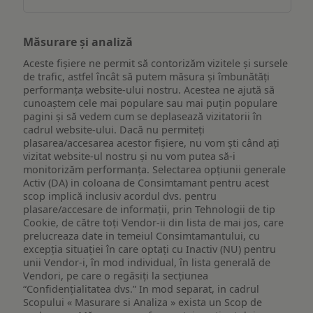
Măsurare și analiză
Aceste fișiere ne permit să contorizăm vizitele și sursele
de trafic, astfel încât să putem măsura și îmbunătăți
performanța website-ului nostru. Acestea ne ajută să
cunoaștem cele mai populare sau mai puțin populare
pagini și să vedem cum se deplasează vizitatorii în
cadrul website-ului. Dacă nu permiteți
plasarea/accesarea acestor fișiere, nu vom ști când ați
vizitat website-ul nostru și nu vom putea să-i
monitorizăm performanța. Selectarea opțiunii generale
Activ (DA) in coloana de Consimtamant pentru acest
scop implică inclusiv acordul dvs. pentru
plasare/accesare de informații, prin Tehnologii de tip
Cookie, de către toți Vendor-ii din lista de mai jos, care
prelucreaza date in temeiul Consimtamantului, cu
excepția situației în care optați cu Inactiv (NU) pentru
unii Vendor-i, în mod individual, în lista generală de
Vendori, pe care o regăsiți la secțiunea
“Confidențialitatea dvs.” In mod separat, in cadrul
Scopului « Masurare si Analiza » exista un Scop de