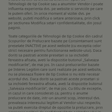
Tehnologii de tip Cookie sau a anumitor Vendor-i poate
influenta experienta dvs. pe website si serviciile pe care
le putem oferi. In orice moment al vizitei dvs. pe
website, puteti modifica o setare anterioara, prin click
pe sectiunea Modifica setari confidentialitate, din josul
paginii.
Toate categoriile de Tehnologii de tip Cookie din cadrul
Scopurilor de Prelucrare bazate pe Consimtamant sunt
presetate INACTIVE pe acest website (cu exceptia celor
strict necesare pentru functionarea website-ului). Daca
doriti sa pastrati aceste presetari si sa inchideti
fereastra afisata, aveti la dispozitie butonul „Salveaza
modificarile”, de mai jos. In cazul prelucrarilor bazate
pe Interes Legitim care sunt realizate pe acest website,
nu se plaseaza fisiere de tip Cookie si nu este necesar
acordul dvs. Daca doriti sa pastrati aceste presetari si
sa inchideti fereastra afisata, aveti la dispozitie butonul
„Salveaza modificarile”, de mai jos. Cu titlu de exceptie,
in cazul in care considerati ca, pentru o anume
prelucrare de date, intr-un anumit scop, interesul dvs.
prevaleaza interesului legitim al Vendor-ului respectiv,
va puteti exercita dreptul de opozitie la prelucrare, prin