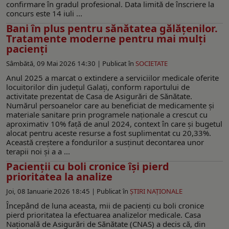
confirmare în gradul profesional. Data limită de înscriere la
concurs este 14 iuli ...
Bani în plus pentru sănătatea gălățenilor.
Tratamente moderne pentru mai mulți
pacienți
Sâmbătă, 09 Mai 2026 14:30 |
Publicat în
SOCIETATE
Anul 2025 a marcat o extindere a serviciilor medicale oferite
locuitorilor din județul Galați, conform raportului de
activitate prezentat de Casa de Asigurări de Sănătate.
Numărul persoanelor care au beneficiat de medicamente și
materiale sanitare prin programele naționale a crescut cu
aproximativ 10% față de anul 2024, context în care și bugetul
alocat pentru aceste resurse a fost suplimentat cu 20,33%.
Această creștere a fondurilor a susținut decontarea unor
terapii noi și a a ...
Pacienții cu boli cronice îşi pierd
prioritatea la analize
Joi, 08 Ianuarie 2026 18:45 |
Publicat în
ŞTIRI NAŢIONALE
Începând de luna aceasta, mii de pacienți cu boli cronice
pierd prioritatea la efectuarea analizelor medicale. Casa
Națională de Asigurări de Sănătate (CNAS) a decis că, din