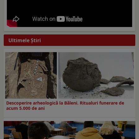
Ultimele Ştiri
Descoperire arheologică la Băleni. Ritualuri funerare de
acum 5.000 de ani