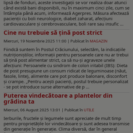
lipsă de fonduri, aceste investigații se vor realiza doar atunci
când există bani disponibili, nu în maximum cinci zile, cum se
întâmpla până acum, informează Agerpres. Măsura afectează
pacienții cu boli neurologice, diabet zaharat, afecțiuni
cardiovasculare și cerebrovasculare, boli rare sau insufic ...
Cine nu trebuie să ţină post strict
Miercuri, 19 Noiembrie 2025 11:00 |
Publicat în
MAGAZIN
Fiindcă suntem în Postul Crăciunului, selectăm, la indicaţiile
nutriţioniştilor, informaţii pentru persoanele care nu ar trebui
să țină post alimentar strict, ca să nu-şi agraveze unele
afecțiuni: Persoanele cu sindrom de colon iritabil (IBS): Dieta
de post presupune un consum ridicat de leguminoase (năut,
fasole, linte), alimente care pot produce balonare, disconfort
și crampe. „Pentru acești pacienți, postul trebuie personalizat
- se pot introduce surse alternative de p ...
Puterea vindecătoare a plantelor din
grădina ta
Miercuri, 06 August 2025 13:01 |
Publicat în
UTILE
Ierburile, fructele și legumele sunt apreciate de mult timp
pentru proprietățile lor vindecătoare și sunt adesea transmise
din generație în generație. Clima diversă, dar în general