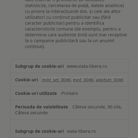
statisticile, cercetarea de piață, datele analitice)
cu privire la interacțiunile dvs. și cele ale altor
utilizatori cu conținut publicitar sau (fără
caracter publicitar) pentru a identifica
caracteristicile comune (de exemplu, pentru a
determina care audiențe țintă sunt mai receptive
la o campanie publicitară sau la un anumit
conținut).
Măsurare
www.viata-libera.ro
și
analiză
evid_set_0046
,
evid_0046
,
adptset_0046
Primare
Câteva secunde, 90 zile,
Câteva secunde
viata-libera.ro