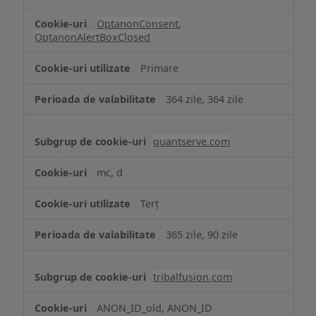
OptanonConsent
,
OptanonAlertBoxClosed
Primare
364 zile, 364 zile
quantserve.com
mc, d
Terț
365 zile, 90 zile
tribalfusion.com
ANON_ID_old, ANON_ID