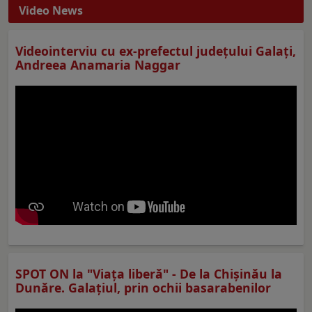
Video News
Videointerviu cu ex-prefectul judeţului Galaţi,
Andreea Anamaria Naggar
SPOT ON la "Viaţa liberă" - De la Chișinău la
Dunăre. Galațiul, prin ochii basarabenilor