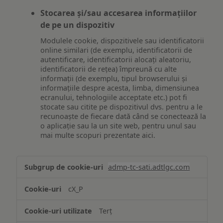
Stocarea și/sau accesarea informațiilor
de pe un dispozitiv
Modulele cookie, dispozitivele sau identificatorii
online similari (de exemplu, identificatorii de
autentificare, identificatorii alocați aleatoriu,
identificatorii de rețea) împreună cu alte
informații (de exemplu, tipul browserului și
informațiile despre acesta, limba, dimensiunea
ecranului, tehnologiile acceptate etc.) pot fi
stocate sau citite pe dispozitivul dvs. pentru a le
recunoaște de fiecare dată când se conectează la
o aplicație sau la un site web, pentru unul sau
mai multe scopuri prezentate aici.
Stocarea
admp-tc-sati.adtlgc.com
și/sau
accesarea
cX_P
informațiilor
de
Terț
pe