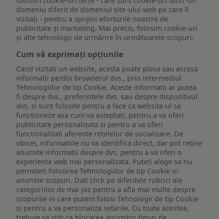
folosim cookie-uri terțe - care sunt cookie-uri dintr-un
domeniu diferit de domeniul site-ului web pe care îl
vizitați - pentru a sprijini eforturile noastre de
publicitate și marketing. Mai precis, folosim cookie-uri
și alte tehnologii de urmărire în următoarele scopuri:
Cum vă exprimați opțiunile
Cand vizitati un website, acesta poate plasa sau accesa
informatii pe/din browserul dvs., prin intermediul
Tehnologiilor de tip Cookie. Aceste informatii ar putea
fi despre dvs., preferintele dvs. sau despre dispozitivul
dvs. si sunt folosite pentru a face ca website-ul sa
functioneze asa cum va asteptati, pentru a va oferi
publicitate personalizata si pentru a va oferi
functionalitati aferente retelelor de socializare. De
obicei, informatiile nu va identifica direct, dar pot retine
anumite informatii despre dvs. pentru a va oferi o
experienta web mai personalizata. Puteti alege sa nu
permiteti folosirea Tehnologiilor de tip Cookie in
anumite scopuri. Dati click pe diferitele rubrici ale
categoriilor de mai jos pentru a afla mai multe despre
scopurile in care putem folosi Tehnologii de tip Cookie
si pentru a va personaliza setarile. Cu toate acestea,
trebuie sa stiti ca blocarea anumitor tipuri de