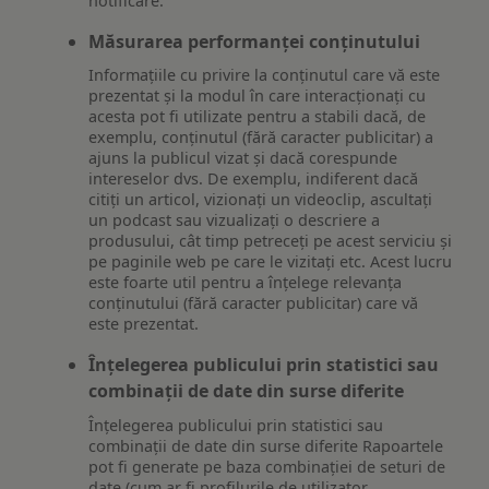
notificare.
Măsurarea performanței conținutului
Informațiile cu privire la conținutul care vă este
prezentat și la modul în care interacționați cu
acesta pot fi utilizate pentru a stabili dacă, de
exemplu, conținutul (fără caracter publicitar) a
ajuns la publicul vizat și dacă corespunde
intereselor dvs. De exemplu, indiferent dacă
citiți un articol, vizionați un videoclip, ascultați
un podcast sau vizualizați o descriere a
produsului, cât timp petreceți pe acest serviciu și
pe paginile web pe care le vizitați etc. Acest lucru
este foarte util pentru a înțelege relevanța
conținutului (fără caracter publicitar) care vă
este prezentat.
Înțelegerea publicului prin statistici sau
combinații de date din surse diferite
Înțelegerea publicului prin statistici sau
combinații de date din surse diferite Rapoartele
pot fi generate pe baza combinației de seturi de
date (cum ar fi profilurile de utilizator,