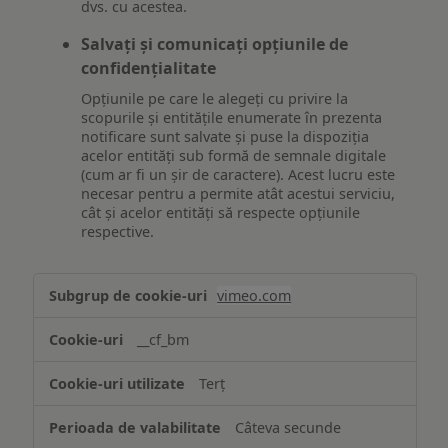
dvs. cu acestea.
Salvați și comunicați opțiunile de
confidențialitate
Opțiunile pe care le alegeți cu privire la
scopurile și entitățile enumerate în prezenta
notificare sunt salvate și puse la dispoziția
acelor entități sub formă de semnale digitale
(cum ar fi un șir de caractere). Acest lucru este
necesar pentru a permite atât acestui serviciu,
cât și acelor entități să respecte opțiunile
respective.
Asigurarea
vimeo.com
funcționalităților
website-
__cf_bm
ului
Terț
Câteva secunde