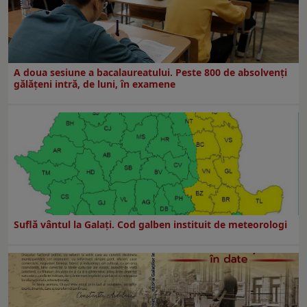
A doua sesiune a bacalaureatului. Peste 800 de absolvenţi
gălăţeni intră, de luni, în examene
Suflă vântul la Galaţi. Cod galben instituit de meteorologi