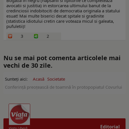
Bogatia in negru (hapsanii si lipitorile ce completeaza
avocatii si justitia) in estorcarea ultimului banut de la
credinciosii indobitociti de democratia originala a statului
esuat! Mai multe biserici decat spitale si gradinite
(statistica idiotului cretin care voteaza micul si galeata,
pufuletii)!
3
2
Nu se mai pot comenta articolele mai
vechi de 30 zile.
Sunteți aici:
Acasă
Societate
Conferință preoțească de toamnă în protopopiatul Covurlui
Editorial
Viaţa Liberă