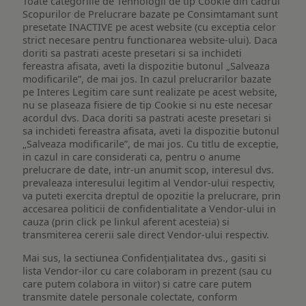
Toate categoriile de Tehnologii de tip Cookie din cadrul
Scopurilor de Prelucrare bazate pe Consimtamant sunt
presetate INACTIVE pe acest website (cu exceptia celor
strict necesare pentru functionarea website-ului). Daca
doriti sa pastrati aceste presetari si sa inchideti
fereastra afisata, aveti la dispozitie butonul „Salveaza
modificarile”, de mai jos. In cazul prelucrarilor bazate
pe Interes Legitim care sunt realizate pe acest website,
nu se plaseaza fisiere de tip Cookie si nu este necesar
acordul dvs. Daca doriti sa pastrati aceste presetari si
sa inchideti fereastra afisata, aveti la dispozitie butonul
„Salveaza modificarile”, de mai jos. Cu titlu de exceptie,
in cazul in care considerati ca, pentru o anume
prelucrare de date, intr-un anumit scop, interesul dvs.
prevaleaza interesului legitim al Vendor-ului respectiv,
va puteti exercita dreptul de opozitie la prelucrare, prin
accesarea politicii de confidentialitate a Vendor-ului in
cauza (prin click pe linkul aferent acesteia) si
transmiterea cererii sale direct Vendor-ului respectiv.
Mai sus, la sectiunea Confidențialitatea dvs., gasiti si
lista Vendor-ilor cu care colaboram in prezent (sau cu
care putem colabora in viitor) si catre care putem
transmite datele personale colectate, conform