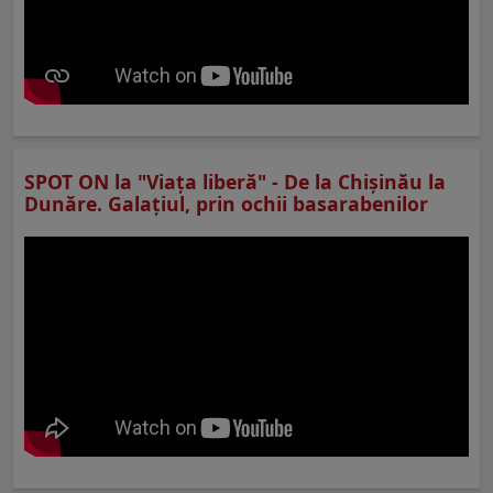
SPOT ON la "Viaţa liberă" - De la Chișinău la
Dunăre. Galațiul, prin ochii basarabenilor