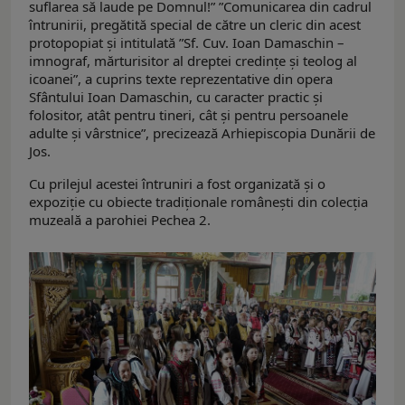
suflarea să laude pe Domnul!” ”Comunicarea din cadrul
întrunirii, pregătită special de către un cleric din acest
protopopiat şi intitulată ”Sf. Cuv. Ioan Damaschin –
imnograf, mărturisitor al dreptei credinţe şi teolog al
icoanei”, a cuprins texte reprezentative din opera
Sfântului Ioan Damaschin, cu caracter practic şi
folositor, atât pentru tineri, cât şi pentru persoanele
adulte şi vârstnice”, precizează Arhiepiscopia Dunării de
Jos.
Cu prilejul acestei întruniri a fost organizată şi o
expoziţie cu obiecte tradiționale românești din colecţia
muzeală a parohiei Pechea 2.