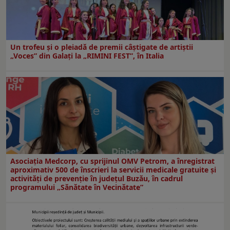
Un trofeu şi o pleiadă de premii câştigate de artiştii
„Voces” din Galaţi la „RIMINI FEST”, în Italia
Asociația Medcorp, cu sprijinul OMV Petrom, a înregistrat
aproximativ 500 de înscrieri la servicii medicale gratuite și
activități de prevenție în județul Buzău, în cadrul
programului „Sănătate în Vecinătate”