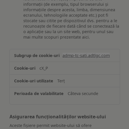
informații (de exemplu, tipul browserului și
informațiile despre acesta, limba, dimensiunea
ecranului, tehnologiile acceptate etc.) pot fi
stocate sau citite pe dispozitivul dvs. pentru a le
recunoaște de fiecare dată când se conectează la
o aplicație sau la un site web, pentru unul sau
mai multe scopuri prezentate aici.
Stocarea
admp-tc-sati.adtlgc.com
și/sau
accesarea
cX_P
informațiilor
de
Terț
pe
un
Câteva secunde
dispozitiv
Asigurarea funcționalităților website-ului
Aceste fișiere permit website-ului să ofere