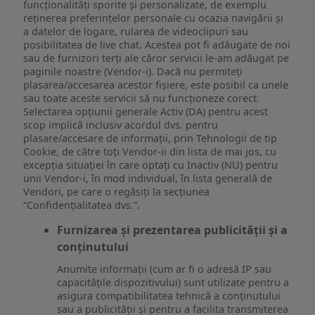
funcționalități sporite și personalizate, de exemplu
reţinerea preferinţelor personale cu ocazia navigării și
a datelor de logare, rularea de videoclipuri sau
posibilitatea de live chat. Acestea pot fi adăugate de noi
sau de furnizori terți ale căror servicii le-am adăugat pe
paginile noastre (Vendor-i). Dacă nu permiteți
plasarea/accesarea acestor fișiere, este posibil ca unele
sau toate aceste servicii să nu funcționeze corect.
Selectarea opțiunii generale Activ (DA) pentru acest
scop implică inclusiv acordul dvs. pentru
plasare/accesare de informații, prin Tehnologii de tip
Cookie, de către toți Vendor-ii din lista de mai jos, cu
excepția situației în care optați cu Inactiv (NU) pentru
unii Vendor-i, în mod individual, în lista generală de
Vendori, pe care o regăsiți la secțiunea
“Confidențialitatea dvs.”.
Furnizarea și prezentarea publicității și a
conținutului
Anumite informații (cum ar fi o adresă IP sau
capacitățile dispozitivului) sunt utilizate pentru a
asigura compatibilitatea tehnică a conținutului
sau a publicității și pentru a facilita transmiterea