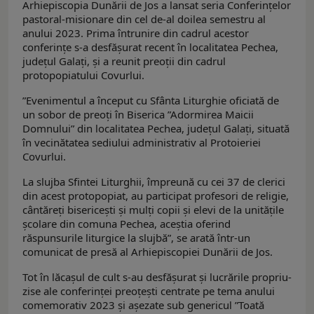
Arhiepiscopia Dunării de Jos a lansat seria Conferinţelor
pastoral-misionare din cel de-al doilea semestru al
anului 2023. Prima întrunire din cadrul acestor
conferinţe s-a desfăşurat recent în localitatea Pechea,
judeţul Galaţi, şi a reunit preoţii din cadrul
protopopiatului Covurlui.
”Evenimentul a început cu Sfânta Liturghie oficiată de
un sobor de preoţi în Biserica ”Adormirea Maicii
Domnului” din localitatea Pechea, judeţul Galaţi, situată
în vecinătatea sediului administrativ al Protoieriei
Covurlui.
La slujba Sfintei Liturghii, împreună cu cei 37 de clerici
din acest protopopiat, au participat profesori de religie,
cântăreţi bisericeşti şi mulţi copii şi elevi de la unităţile
şcolare din comuna Pechea, aceştia oferind
răspunsurile liturgice la slujbă”, se arată într-un
comunicat de presă al Arhiepiscopiei Dunării de Jos.
Tot în lăcaşul de cult s-au desfăşurat şi lucrările propriu-
zise ale conferinţei preoţeşti centrate pe tema anului
comemorativ 2023 şi aşezate sub genericul ”Toată