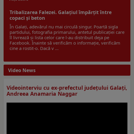
Tribalizarea Falezei. Galațiul împărțit între
copaci și beton
În Galați, adevărul nu mai circulă singur. Poartă sigla
partidului, fotografia primarului, antetul publicației care
îl livrează și lista celor care l-au distribuit deja pe
Facebook. Înainte să verificăm o informație, verificăm
cine a rostit-o. Dacă v ...
Video News
Videointerviu cu ex-prefectul judeţului Galaţi,
Andreea Anamaria Naggar