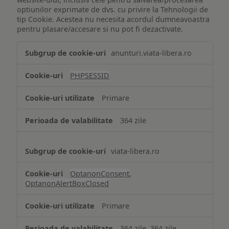
optiunilor exprimate de dvs. cu privire la Tehnologii de
tip Cookie. Acestea nu necesita acordul dumneavoastra
pentru plasare/accesare si nu pot fi dezactivate.
Tehnologii
anunturi.viata-libera.ro
de
tip
PHPSESSID
Cookie
strict
Primare
necesare
364 zile
viata-libera.ro
OptanonConsent
,
OptanonAlertBoxClosed
Primare
364 zile, 364 zile