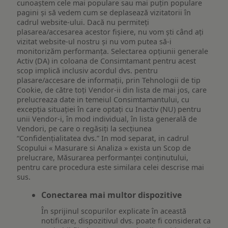
cunoaștem cele mai populare sau mai puțin populare
pagini și să vedem cum se deplasează vizitatorii în
cadrul website-ului. Dacă nu permiteți
plasarea/accesarea acestor fișiere, nu vom ști când ați
vizitat website-ul nostru și nu vom putea să-i
monitorizăm performanța. Selectarea opțiunii generale
Activ (DA) in coloana de Consimtamant pentru acest
scop implică inclusiv acordul dvs. pentru
plasare/accesare de informații, prin Tehnologii de tip
Cookie, de către toți Vendor-ii din lista de mai jos, care
prelucreaza date in temeiul Consimtamantului, cu
excepția situației în care optați cu Inactiv (NU) pentru
unii Vendor-i, în mod individual, în lista generală de
Vendori, pe care o regăsiți la secțiunea
“Confidențialitatea dvs.” In mod separat, in cadrul
Scopului « Masurare si Analiza » exista un Scop de
prelucrare, Măsurarea performanței conținutului,
pentru care procedura este similara celei descrise mai
sus.
Conectarea mai multor dispozitive
În sprijinul scopurilor explicate în această
notificare, dispozitivul dvs. poate fi considerat ca