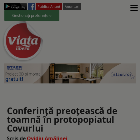
≡
Publica Anunt
Anunturi
Gestionați preferințele
Conferință preoțească de
toamnă în protopopiatul
Covurlui
Scris de
Ovidiu Amălinei