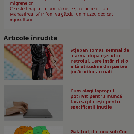
migrenelor
Ce este terapia cu lumină roșie şi ce beneficii are
Mănăstirea ”Sf.Trifon” va găzdui un muzeu dedicat
agriculturii
Articole înrudite
Stjepan Tomas, semnal de
alarmă după eșecul cu
Petrolul. Cere întăriri și o
altă atitudine din partea
jucătorilor actuali
Cum alegi laptopul
potrivit pentru muncă
fără să plătești pentru
specificații inutile
Galaţiul, din nou sub Cod