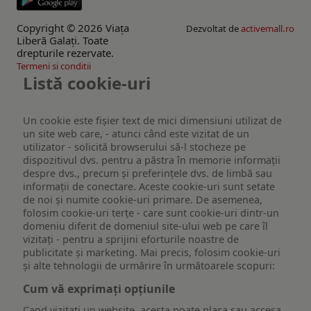
Copyright © 2026 Viaţa
Dezvoltat de
activemall.ro
Liberă Galaţi. Toate
drepturile rezervate.
Termeni si conditii
Listă cookie-uri
Un cookie este fişier text de mici dimensiuni utilizat de
un site web care, - atunci când este vizitat de un
utilizator - solicită browserului să-l stocheze pe
dispozitivul dvs. pentru a păstra în memorie informații
despre dvs., precum și preferințele dvs. de limbă sau
informații de conectare. Aceste cookie-uri sunt setate
de noi și numite cookie-uri primare. De asemenea,
folosim cookie-uri terțe - care sunt cookie-uri dintr-un
domeniu diferit de domeniul site-ului web pe care îl
vizitați - pentru a sprijini eforturile noastre de
publicitate și marketing. Mai precis, folosim cookie-uri
și alte tehnologii de urmărire în următoarele scopuri:
Cum vă exprimați opțiunile
Cand vizitati un website, acesta poate plasa sau accesa