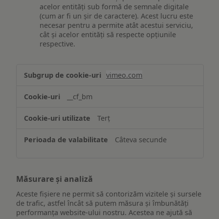
acelor entități sub formă de semnale digitale
(cum ar fi un șir de caractere). Acest lucru este
necesar pentru a permite atât acestui serviciu,
cât și acelor entități să respecte opțiunile
respective.
Asigurarea
vimeo.com
funcționalităților
website-
__cf_bm
ului
Terț
Câteva secunde
Măsurare și analiză
Aceste fișiere ne permit să contorizăm vizitele și sursele
de trafic, astfel încât să putem măsura și îmbunătăți
performanța website-ului nostru. Acestea ne ajută să