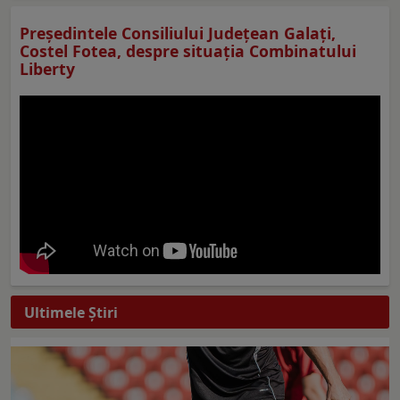
Preşedintele Consiliului Judeţean Galaţi,
Costel Fotea, despre situaţia Combinatului
Liberty
Ultimele Ştiri