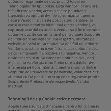
optiunilor exprimate de dvs. privind folosirea
Tehnologiilor de tip Cookie. Lista Vendor-ilor are pre-
bifat fiecare Vendor, aceasta setare permitand
transmiterea optiunii dvs. de consimtamant pentru
fiecare Vendor, fie ca este pozitiva sau negativa. In
cazul in care optati sa bifati unul dintre Vendor-i, va
exprimati acordul ca acestui Vendor sa ii fie transmise
optiunile dvs. de consimtamant pentru toate Scopurile
de Prelucrare ale Vendor-ului respectiv, utilizate pe
website. In cazul in care optati sa debifati unul dintre
Vendor-i, acestuia nu ii vor fi transmise optiunile dvs.
de consimtamant, fie pozitive sau negative. Vendorul
devine inactiv si nu va cunoaste optiunile dvs., deci
implicit nu va efectua nicio Prelucrare a datelor dvs.,
intemeiata pe Consimtamant, pentru niciunul dintre
Scopurile de Prelucrare de pe website, chiar daca dvs.
ati optat cu DA pentru un Scop ce se regaseste printre
Scopurile de Prelucrare ale respectivului Vendor
inactivat.
Tehnologii de tip Cookie strict necesare
Aceste fisiere sunt strict necesare pentru functionarea
website-ului, inclusiv cele pentru salvarea/procesarea