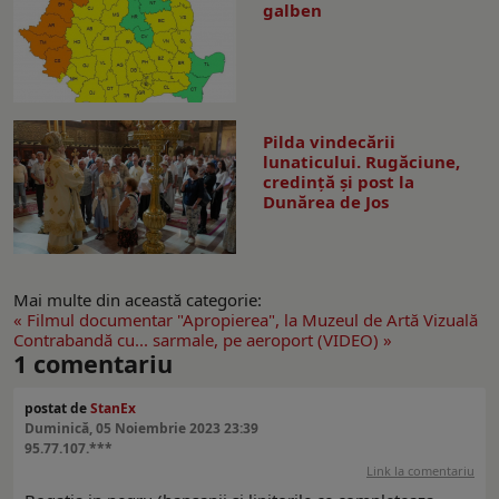
galben
Pilda vindecării
lunaticului. Rugăciune,
credință și post la
Dunărea de Jos
Mai multe din această categorie:
« Filmul documentar "Apropierea", la Muzeul de Artă Vizuală
Contrabandă cu... sarmale, pe aeroport (VIDEO) »
1
comentariu
postat de
StanEx
Duminică, 05 Noiembrie 2023 23:39
95.77.107.***
Link la comentariu