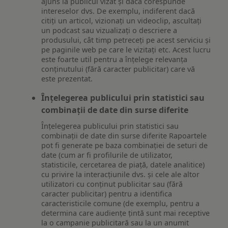
ajuns la publicul vizat și dacă corespunde
intereselor dvs. De exemplu, indiferent dacă
citiți un articol, vizionați un videoclip, ascultați
un podcast sau vizualizați o descriere a
produsului, cât timp petreceți pe acest serviciu și
pe paginile web pe care le vizitați etc. Acest lucru
este foarte util pentru a înțelege relevanța
conținutului (fără caracter publicitar) care vă
este prezentat.
Înțelegerea publicului prin statistici sau
combinații de date din surse diferite
Înțelegerea publicului prin statistici sau
combinații de date din surse diferite Rapoartele
pot fi generate pe baza combinației de seturi de
date (cum ar fi profilurile de utilizator,
statisticile, cercetarea de piață, datele analitice)
cu privire la interacțiunile dvs. și cele ale altor
utilizatori cu conținut publicitar sau (fără
caracter publicitar) pentru a identifica
caracteristicile comune (de exemplu, pentru a
determina care audiențe țintă sunt mai receptive
la o campanie publicitară sau la un anumit