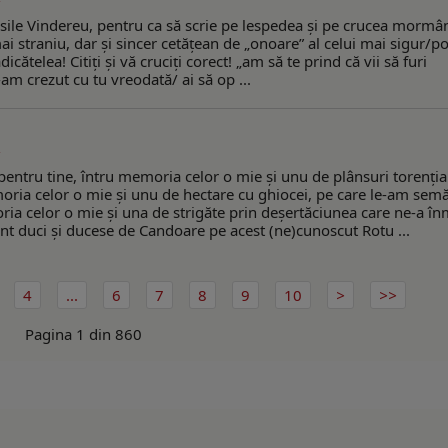
Vasile Vindereu, pentru ca să scrie pe lespedea şi pe crucea mormâ
i straniu, dar şi sincer cetăţean de „onoare” al celui mai sigur/pot
icătelea! Citiţi şi vă cruciţi corect! „am să te prind că vii să furi
n-am crezut cu tu vreodată/ ai să op ...
entru tine, întru memoria celor o mie şi unu de plânsuri torenţia
moria celor o mie şi unu de hectare cu ghiocei, pe care le-am semă
oria celor o mie şi una de strigăte prin deşertăciunea care ne-a în
 sunt duci şi ducese de Candoare pe acest (ne)cunoscut Rotu ...
4
...
6
7
8
9
10
Pagina 1 din 860