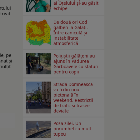
ai Oțelului și-au găsit
ntului
echipe
rivit
De două ori Cod
galben la Galaţi.
Între caniculă şi
instabilitate
atmosferică
le, pe
Polițiștii gălățeni au
nat şi
ajuns în Pădurea
mulţit
Gârboavele cu sfaturi
pentru copii
Strada Domnească
va fi din nou
pietonală în
weekend. Restricţii
de trafic şi trasee
deviate
Poza zilei. Un
porumbel cu mult…
tupeu