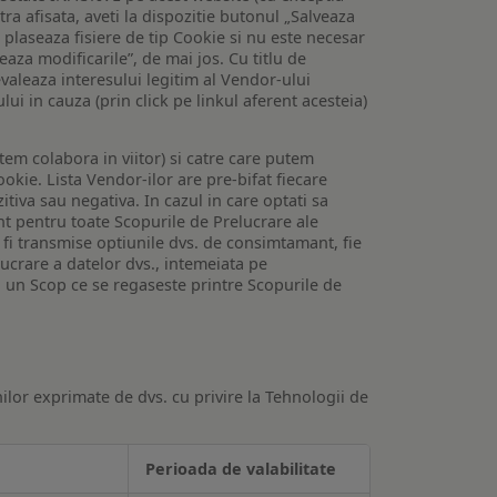
tra afisata, aveti la dispozitie butonul „Salveaza
e plaseaza fisiere de tip Cookie si nu este necesar
veaza modificarile”, de mai jos. Cu titlu de
valeaza interesului legitim al Vendor-ului
lui in cauza (prin click pe linkul aferent acesteia)
utem colabora in viitor) si catre care putem
okie. Lista Vendor-ilor are pre-bifat fiecare
iva sau negativa. In cazul in care optati sa
nt pentru toate Scopurile de Prelucrare ale
or fi transmise optiunile dvs. de consimtamant, fie
lucrare a datelor dvs., intemeiata pe
 un Scop ce se regaseste printre Scopurile de
ilor exprimate de dvs. cu privire la Tehnologii de
Perioada de valabilitate