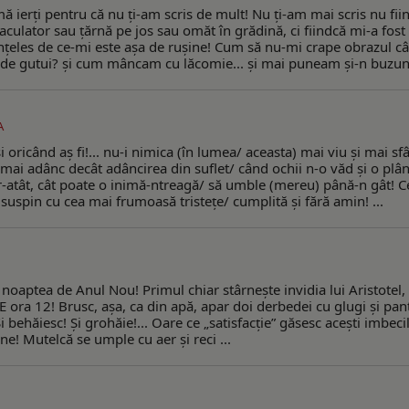
ierţi pentru că nu ţi-am scris de mult! Nu ţi-am mai scris nu fii
ulator sau ţărnă pe jos sau omăt în grădină, ci fiindcă mi-a fost
 înţeles de ce-mi este aşa de ruşine! Cum să nu-mi crape obrazul c
ţă de gutui? şi cum mâncam cu lăcomie... şi mai puneam şi-n buzun 
A
oricând aş fi!... nu-i nimica (în lumea/ aceasta) mai viu şi mai sfâ
 mai adânc decât adâncirea din suflet/ când ochii n-o văd şi o plâ
tr-atât, cât poate o inimă-ntreagă/ să umble (mereu) până-n gât! C
 suspin cu cea mai frumoasă tristeţe/ cumplită şi fără amin! ...
oaptea de Anul Nou! Primul chiar stârneşte invidia lui Aristotel, 
 E ora 12! Brusc, aşa, ca din apă, apar doi derbedei cu glugi şi pan
i behăiesc! Şi grohăie!... Oare ce „satisfacţie” găsesc aceşti imbecil
ne! Mutelcă se umple cu aer şi reci ...