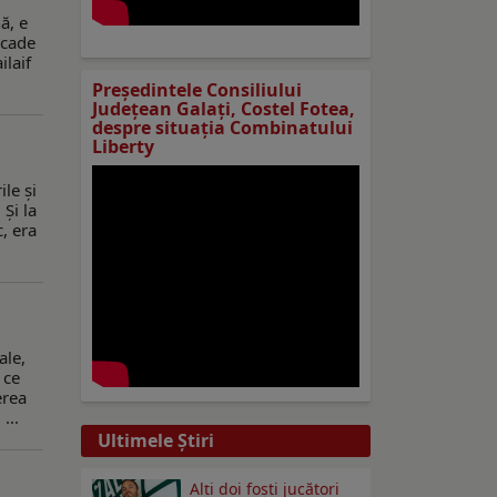
ă, e
scade
ilaif
Preşedintele Consiliului
Judeţean Galaţi, Costel Fotea,
despre situaţia Combinatului
Liberty
ile şi
 Şi la
c, era
ale,
 ce
erea
...
Ultimele Ştiri
Alți doi foști jucători