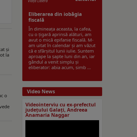
Viaţa Liberă
Eliberarea din iobăgia
fiscală
În dimineața aceasta, la cafea,
cu o țigară aprinsă alături, am
avut o mică epifanie fiscală. M-
am uitat în calendar și am văzut
at şi
că e sfârșitul lunii iulie. Suntem
ot la
aproape la șapte luni din an, iar
gândul a venit simplu și
eliberator: abia acum, simb ...
Video News
uc o
Videointerviu cu ex-prefectul
 vede
judeţului Galaţi, Andreea
Anamaria Naggar