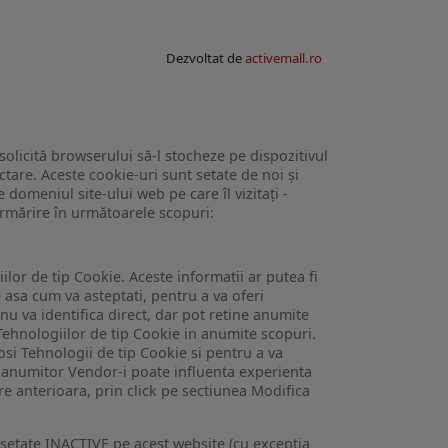
Dezvoltat de
activemall.ro
 solicită browserului să-l stocheze pe dispozitivul
tare. Aceste cookie-uri sunt setate de noi și
domeniul site-ului web pe care îl vizitați -
 urmărire în următoarele scopuri:
lor de tip Cookie. Aceste informatii ar putea fi
e asa cum va asteptati, pentru a va oferi
 nu va identifica direct, dar pot retine anumite
Tehnologiilor de tip Cookie in anumite scopuri.
losi Tehnologii de tip Cookie si pentru a va
 a anumitor Vendor-i poate influenta experienta
are anterioara, prin click pe sectiunea Modifica
setate INACTIVE pe acest website (cu exceptia