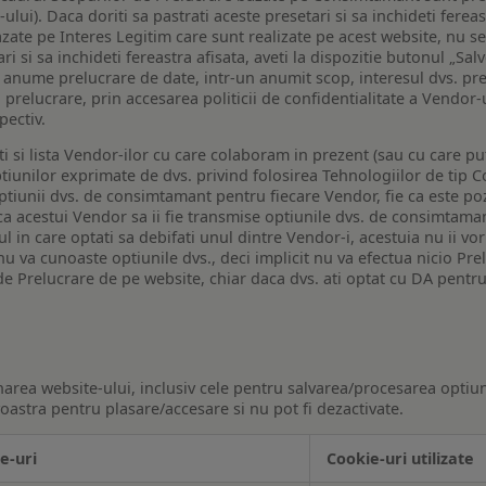
lui). Daca doriti sa pastrati aceste presetari si sa inchideti fereas
bazate pe Interes Legitim care sunt realizate pe acest website, nu s
i si sa inchideti fereastra afisata, aveti la dispozitie butonul „Sal
o anume prelucrare de date, intr-un anumit scop, interesul dvs. pre
a prelucrare, prin accesarea politicii de confidentialitate a Vendor-u
pectiv.
iti si lista Vendor-ilor cu care colaboram in prezent (sau cu care p
iunilor exprimate de dvs. privind folosirea Tehnologiilor de tip Co
iunii dvs. de consimtamant pentru fiecare Vendor, fie ca este pozit
 ca acestui Vendor sa ii fie transmise optiunile dvs. de consimtama
ul in care optati sa debifati unul dintre Vendor-i, acestuia nu ii v
nu va cunoaste optiunile dvs., deci implicit nu va efectua nicio Pre
e Prelucrare de pe website, chiar daca dvs. ati optat cu DA pentru
narea website-ului, inclusiv cele pentru salvarea/procesarea optiun
astra pentru plasare/accesare si nu pot fi dezactivate.
e-uri
Cookie-uri utilizate