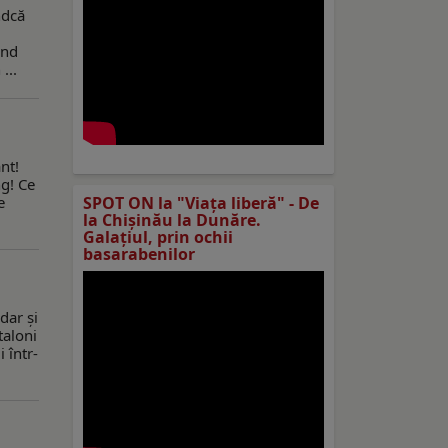
ndcă
ând
...
nt!
ng! Ce
e
SPOT ON la "Viaţa liberă" - De
la Chișinău la Dunăre.
Galațiul, prin ochii
basarabenilor
dar şi
taloni
i într-