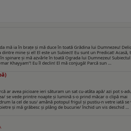
da mă ia în braţe şi mă duce în toată Grădina lui Dumnezeu! Delic
 dintre mine şi el! El este un Subiect! Eu sunt un Predicat! Acasă, t
 în spinare şi mă azvârle în toată Ograda lui Dumnezeu! Subiectul
„Omar Khayyam”! Eu îl declin! El mă conjugă! Parcă sun ...
pă)
că ar avea picioare ieri săturam un sat cu-atâta apă/ azi pot s-ad
ea/ se vede printre noapte şi lumină s-o prind măcar o clipă mai
drum la cel de sus/ amână potopul frigul şi pustiu-n vetre iată se
pietre şi mă grăbesc şi plâng de bucurie/ închid un vis deschid ...
A