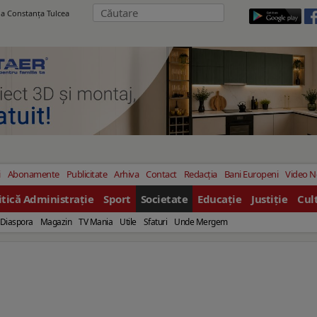
ila Constanţa Tulcea
i
Abonamente
Publicitate
Arhiva
Contact
Redacția
Bani Europeni
Video 
itică Administrație
Sport
Societate
Educație
Justiție
Cul
Diaspora
Magazin
TV Mania
Utile
Sfaturi
Unde Mergem