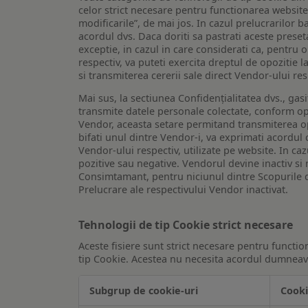
celor strict necesare pentru functionarea website-u
modificarile”, de mai jos. In cazul prelucrarilor 
acordul dvs. Daca doriti sa pastrati aceste presetar
exceptie, in cazul in care considerati ca, pentru 
respectiv, va puteti exercita dreptul de opozitie l
si transmiterea cererii sale direct Vendor-ului res
Mai sus, la sectiunea Confidențialitatea dvs., gas
transmite datele personale colectate, conform opt
Vendor, aceasta setare permitand transmiterea opt
bifati unul dintre Vendor-i, va exprimati acordul
Vendor-ului respectiv, utilizate pe website. In caz
pozitive sau negative. Vendorul devine inactiv si 
Consimtamant, pentru niciunul dintre Scopurile d
Prelucrare ale respectivului Vendor inactivat.
Tehnologii de tip Cookie strict necesare
Aceste fisiere sunt strict necesare pentru functio
tip Cookie. Acestea nu necesita acordul dumneavo
Subgrup de cookie-uri
Cooki