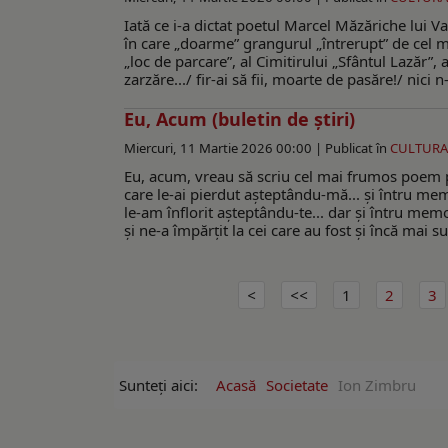
Iată ce i-a dictat poetul Marcel Măzăriche lui 
în care „doarme” grangurul „întrerupt” de cel ma
„loc de parcare”, al Cimitirului „Sfântul Lazăr”, ad
zarzăre.../ fir-ai să fii, moarte de pasăre!/ nici 
Eu, Acum (buletin de ştiri)
Miercuri, 11 Martie 2026 00:00 |
Publicat în
CULTURA
Eu, acum, vreau să scriu cel mai frumos poem p
care le-ai pierdut aşteptându-mă... şi întru me
le-am înflorit aşteptându-te... dar şi întru mem
şi ne-a împărţit la cei care au fost şi încă mai
1
2
3
Sunteți aici:
Acasă
Societate
Ion Zimbru