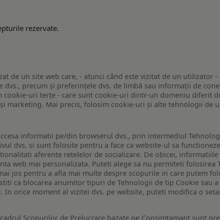
pturile rezervate.
zat de un site web care, - atunci când este vizitat de un utilizator -
 dvs., precum și preferințele dvs. de limbă sau informații de conec
ookie-uri terțe - care sunt cookie-uri dintr-un domeniu diferit de 
e și marketing. Mai precis, folosim cookie-uri și alte tehnologii de
ccesa informatii pe/din browserul dvs., prin intermediul Tehnologii
ivul dvs. si sunt folosite pentru a face ca website-ul sa functionez
tionalitati aferente retelelor de socializare. De obicei, informatiile
enta web mai personalizata. Puteti alege sa nu permiteti folosirea 
de mai jos pentru a afla mai multe despre scopurile in care putem fo
a stiti ca blocarea anumitor tipuri de Tehnologii de tip Cookie sau
i. In orice moment al vizitei dvs. pe website, puteti modifica o set
n cadrul Scopurilor de Prelucrare bazate pe Consimtamant sunt pre