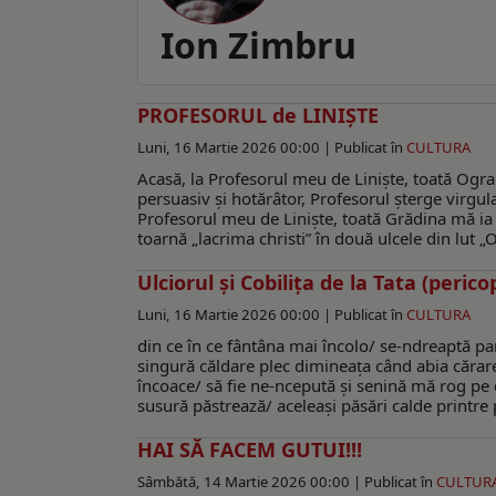
Ion Zimbru
PROFESORUL de LINIȘTE
Luni, 16 Martie 2026 00:00 |
Publicat în
CULTURA
Acasă, la Profesorul meu de Linişte, toată Ogra
persuasiv şi hotărâtor, Profesorul şterge virgula
Profesorul meu de Linişte, toată Grădina mă ia
toarnă „lacrima christi” în două ulcele din lut 
Ulciorul şi Cobiliţa de la Tata (perico
Luni, 16 Martie 2026 00:00 |
Publicat în
CULTURA
din ce în ce fântâna mai încolo/ se-ndreaptă par
singură căldare plec dimineaţa când abia cărar
încoace/ să fie ne-ncepută şi senină mă rog pe 
susură păstrează/ aceleaşi păsări calde printre 
HAI SĂ FACEM GUTUI!!!
Sâmbătă, 14 Martie 2026 00:00 |
Publicat în
CULTUR