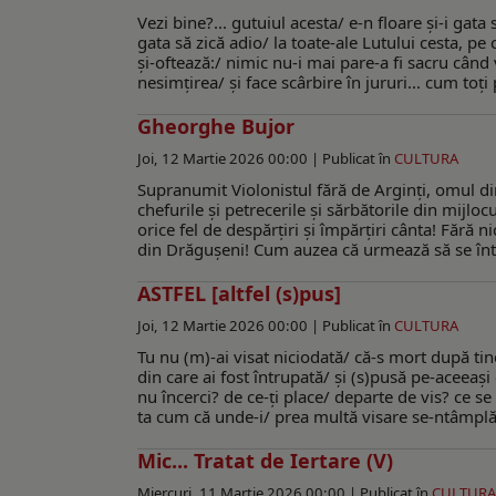
Vezi bine?... gutuiul acesta/ e-n floare şi-i gata
gata să zică adio/ la toate-ale Lutului cesta, pe 
şi-oftează:/ nimic nu-i mai pare-a fi sacru când
nesimţirea/ şi face scârbire în jururi... cum toţi
Gheorghe Bujor
Joi, 12 Martie 2026 00:00 |
Publicat în
CULTURA
Supranumit Violonistul fără de Arginţi, omul din t
chefurile şi petrecerile şi sărbătorile din mijlo
orice fel de despărţiri şi împărţiri cânta! Fără 
din Drăguşeni! Cum auzea că urmează să se întâ
ASTFEL [altfel (s)pus]
Joi, 12 Martie 2026 00:00 |
Publicat în
CULTURA
Tu nu (m)-ai visat niciodată/ că-s mort după tin
din care ai fost întrupată/ şi (s)pusă pe-aceeaş
nu încerci? de ce-ţi place/ departe de vis? ce s
ta cum că unde-i/ prea multă visare se-ntâmplă
Mic... Tratat de Iertare (V)
Miercuri, 11 Martie 2026 00:00 |
Publicat în
CULTURA