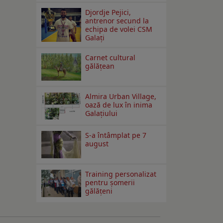
Djordje Pejici,
antrenor secund la
echipa de volei CSM
Galați
Carnet cultural
gălăţean
Almira Urban Village,
oază de lux în inima
Galațiului
S-a întâmplat pe 7
august
Training personalizat
pentru șomerii
gălățeni