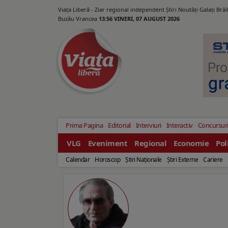
Viața Liberă - Ziar regional independent Știri Noutăți Galaţi Bră
Buzău Vrancea
13:56 VINERI, 07 AUGUST 2026
Prima Pagina
Editorial
Interviuri
Interactiv
Concursur
VLG
Eveniment
Regional
Economie
Pol
Calendar
Horoscop
Ştiri Naţionale
Ştiri Externe
Cariere