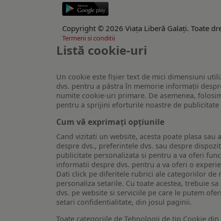
Copyright © 2026 Viaţa Liberă Galaţi. Toate dre
Termeni si conditii
Listă cookie-uri
Un cookie este fişier text de mici dimensiuni utili
dvs. pentru a păstra în memorie informații despre
numite cookie-uri primare. De asemenea, folosim c
pentru a sprijini eforturile noastre de publicitat
Cum vă exprimați opțiunile
Cand vizitati un website, acesta poate plasa sau a
despre dvs., preferintele dvs. sau despre dispozit
publicitate personalizata si pentru a va oferi func
informatii despre dvs. pentru a va oferi o experi
Dati click pe diferitele rubrici ale categoriilor 
personaliza setarile. Cu toate acestea, trebuie s
dvs. pe website si serviciile pe care le putem ofer
setari confidentialitate, din josul paginii.
Toate categoriile de Tehnologii de tip Cookie di