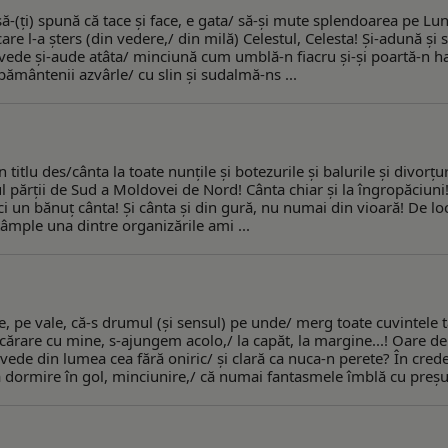
 să-(ţi) spună că tace şi face, e gata/ să-şi mute splendoarea pe Lun
care l-a şters (din vedere,/ din milă) Celestul, Celesta! Şi-adună şi 
 vede şi-aude atâta/ minciună cum umblă-n fiacru şi-şi poartă-n ha
 pământenii azvârle/ cu slin şi sudalmă-ns ...
itlu des/cânta la toate nunţile şi botezurile şi balurile şi divorţur
cul părţii de Sud a Moldovei de Nord! Cânta chiar şi la îngropăciuni!
nici un bănuţ cânta! Şi cânta şi din gură, nu numai din vioară! De lo
mple una dintre organizările ami ...
e, pe vale, că-s drumul (şi sensul) pe unde/ merg toate cuvintele t
i cărare cu mine, s-ajungem acolo,/ la capăt, la margine...! Oare de
e vede din lumea cea fără oniric/ şi clară ca nuca-n perete? În cred
 dormire în gol, minciunire,/ că numai fantasmele îmblă cu preşu 