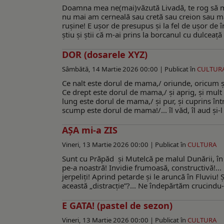
Doamna mea ne(mai)văzută Livadă, te rog să mă 
nu mai am cerneală sau cretă sau creion sau mac
ruşine! E uşor de presupus şi la fel de uşor de
ştiu şi ştii că m-ai prins la borcanul cu dulcea
DOR (dosarele XYZ)
Sâmbătă, 14 Martie 2026 00:00 |
Publicat în
CULTUR
Ce nalt este dorul de mama,/ oriunde, oricum şi 
Ce drept este dorul de mama,/ şi aprig, şi mult
lung este dorul de mama,/ şi pur, şi cuprins în
scump este dorul de mama!/... îl văd, îl aud şi-l
AŞA mi-a ZIS
Vineri, 13 Martie 2026 00:00 |
Publicat în
CULTURA
Sunt cu Prăpăd și Mutelcă pe malul Dunării, în n
pe-a noastră! Invidie frumoasă, constructivă!...
jerpeliţi! Aprind petarde şi le aruncă în Fluviu! Ş
această „distracţie”?... Ne îndepărtăm crucindu-
E GATA! (pastel de sezon)
Vineri, 13 Martie 2026 00:00 |
Publicat în
CULTURA