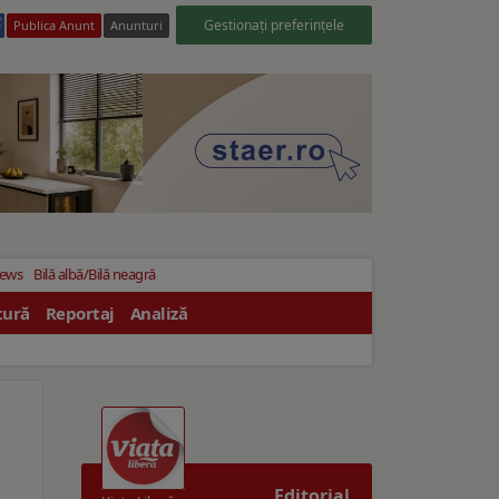
Gestionați preferințele
Publica Anunt
Anunturi
News
Bilă albă/Bilă neagră
tură
Reportaj
Analiză
Editorial