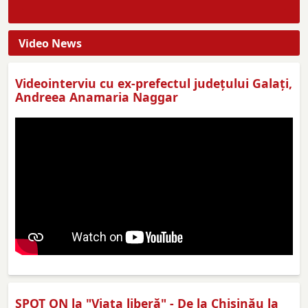
Video News
Videointerviu cu ex-prefectul judeţului Galaţi,
Andreea Anamaria Naggar
SPOT ON la "Viaţa liberă" - De la Chișinău la