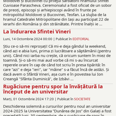
Moldovei şi Bucovinei cu prilejul sărbătorii hramului Sfintei
Cuvioase Parascheva. Ceremonialul a fost oficiat de un sobor
de preoţi, episcopi şi arhiepiscopi având în frunte pe
mitropolitul Moldovei şi Bucovinei, Teofan. La slujba de la
hramul Catedralei Mitropolitane din Iaşi au participat 22 de
ierarhi din România şi din străinătate. Printre înalții ie ...
La îndurarea Sfintei Vineri
Luni, 14 Octombrie 2024 00:00 |
Publicat în
EDITORIAL
Ştiu ce-o să-mi reproşaţi! Că mi-e deja gândul la weekend,
când azi e abia luni, prima zi lucrătoare a săptămânii (pentru
unii). Când nici iarba nu creşte, că oricum suntem în miez de
toamnă. Şi-o să-mi mai aud vorbe că mi s-au încurcat
reperele orare în cap de când tot scriu în presa tipărită: în
care "azi" e deja "ieri", iar "mâine" s-a făcut încă de astăzi. Şi
dacă avem o Sfântă Vineri, aşa cum e în povestea lui Ion
Creangă "Sfânta Duminică", de Izbăvi ...
Rugăciune pentru spor la învățătură la
început de an universitar
Marți, 01 Octombrie 2024 17:20 |
Publicat în
SOCIETATE
Deschiderea solemnă a cursurilor pentru noul an universitar
2024-2025 la Universitatea ”Dunărea de Jos” din Galați a fost
precedată luni, 30 septembrie, de o rugăciune de spor în