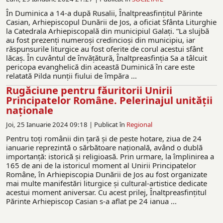
În Duminica a 14-a după Rusalii, Înaltpreasfințitul Părinte
Casian, Arhiepiscopul Dunării de Jos, a oficiat Sfânta Liturghie
la Catedrala Arhiepiscopală din municipiul Galați. ”La slujbă
au fost prezenţi numeroşi credincioşi din municipiu, iar
răspunsurile liturgice au fost oferite de corul acestui sfânt
lăcaş. În cuvântul de învățătură, Înaltpreasfinția Sa a tâlcuit
pericopa evanghelică din această Duminică în care este
relatată Pilda nunții fiului de împăra ...
Rugăciune pentru făuritorii Unirii
Principatelor Române. Pelerinajul unității
naționale
Joi, 25 Ianuarie 2024 09:18 |
Publicat în
Regional
Pentru toți românii din ţară şi de peste hotare, ziua de 24
ianuarie reprezintă o sărbătoare națională, având o dublă
importanță: istorică și religioasă. Prin urmare, la împlinirea a
165 de ani de la istoricul moment al Unirii Principatelor
Române, în Arhiepiscopia Dunării de Jos au fost organizate
mai multe manifestări liturgice şi cultural-artistice dedicate
acestui moment aniversar. Cu acest prilej, Înaltpreasfinţitul
Părinte Arhiepiscop Casian s-a aflat pe 24 ianua ...