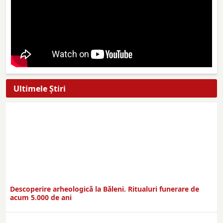
Ultimele Ştiri
Descoperire arheologică la Băleni. Ritualuri funerare de
acum 5.000 de ani