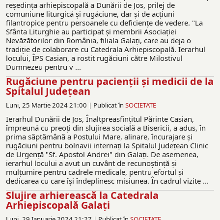
reședința arhiepiscopală a Dunării de Jos, prilej de
comuniune liturgică şi rugăciune, dar și de acțiuni
filantropice pentru persoanele cu deficienţe de vedere. "La
Sfânta Liturghie au participat şi membrii Asociaţiei
Nevăzătorilor din România, filiala Galaţi, care au deja o
tradiţie de colaborare cu Catedrala Arhiepiscopală. Ierarhul
locului, ÎPS Casian, a rostit rugăciuni către Milostivul
Dumnezeu pentru v ...
Rugăciune pentru pacienții și medicii de la
Spitalul Județean
Luni, 25 Martie 2024 21:00 |
Publicat în
SOCIETATE
Ierarhul Dunării de Jos, Înaltpreasfinţitul Părinte Casian,
împreună cu preoţi din slujirea socială a Bisericii, a adus, în
prima săptămână a Postului Mare, alinare, încurajare şi
rugăciuni pentru bolnavii internaţi la Spitalul Județean Clinic
de Urgență "Sf. Apostol Andrei" din Galați. De asemenea,
ierarhul locului a avut un cuvânt de recunoştinţă şi
mulţumire pentru cadrele medicale, pentru efortul şi
dedicarea cu care îşi îndeplinesc misiunea. În cadrul vizite ...
Slujire arhierească la Catedrala
Arhiepiscopală Galați
Luni, 29 Ianuarie 2024 21:27 |
Publicat în
SOCIETATE