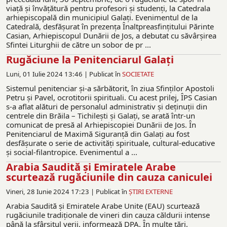
viață și învățătură pentru profesori și studenți, la Catedrala
arhiepiscopală din municipiul Galați. Evenimentul de la
Catedrală, desfășurat în prezența Înaltpreasfinţitului Părinte
Casian, Arhiepiscopul Dunării de Jos, a debutat cu săvârşirea
Sfintei Liturghii de către un sobor de pr ...
Rugăciune la Penitenciarul Galați
Luni, 01 Iulie 2024 13:46 |
Publicat în
SOCIETATE
Sistemul penitenciar și-a sărbătorit, în ziua Sfinților Apostoli
Petru și Pavel, ocrotitorii spirituali. Cu acest prilej, ÎPS Casian
s-a aflat alături de personalul administrativ și deținuții din
centrele din Brăila – Tichilești și Galați, se arată într-un
comunicat de presă al Arhiepiscopiei Dunării de Jos. În
Penitenciarul de Maximă Siguranță din Galaţi au fost
desfăşurate o serie de activităţi spirituale, cultural-educative
şi social-filantropice. Evenimentul a ...
Arabia Saudită și Emiratele Arabe
scurtează rugăciunile din cauza caniculei
Vineri, 28 Iunie 2024 17:23 |
Publicat în
ŞTIRI EXTERNE
Arabia Saudită şi Emiratele Arabe Unite (EAU) scurtează
rugăciunile tradiţionale de vineri din cauza căldurii intense
până la sfârşitul verii, informează DPA. În multe ţări,