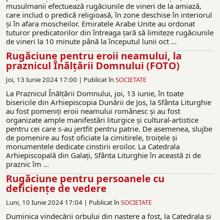
musulmanii efectuează rugăciunile de vineri de la amiază,
care includ o predică religioasă, în zone deschise în interiorul
şi în afara moscheilor. Emiratele Arabe Unite au ordonat
tuturor predicatorilor din întreaga ţară să limiteze rugăciunile
de vineri la 10 minute până la începutul lunii oct ...
Rugăciune pentru eroii neamului, la
praznicul Înălțării Domnului (FOTO)
Joi, 13 Iunie 2024 17:00 |
Publicat în
SOCIETATE
La Praznicul Înălţării Domnului, joi, 13 iunie, în toate
bisericile din Arhiepiscopia Dunării de Jos, la Sfânta Liturghie
au fost pomeniţi eroii neamului românesc şi au fost
organizate ample manifestări liturgice şi cultural-artistice
pentru cei care s-au jertfit pentru patrie. De asemenea, slujbe
de pomenire au fost oficiate la cimitirele, troiţele şi
monumentele dedicate cinstirii eroilor. La Catedrala
Arhiepiscopală din Galaţi, Sfânta Liturghie în această zi de
praznic îm ...
Rugăciune pentru persoanele cu
deficiențe de vedere
Luni, 10 Iunie 2024 17:04 |
Publicat în
SOCIETATE
Duminica vindecării orbului din naştere a fost, la Catedrala și