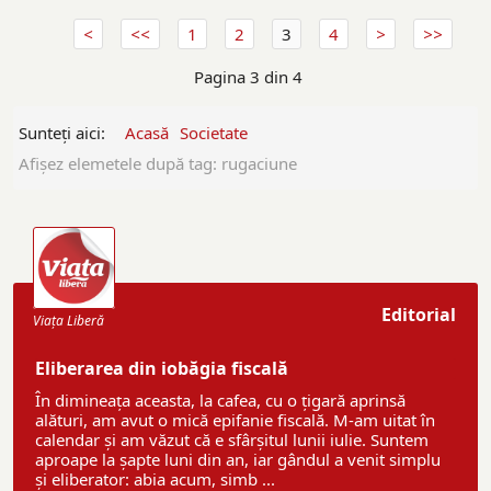
1
2
3
4
Pagina 3 din 4
Sunteți aici:
Acasă
Societate
Afişez elemetele după tag: rugaciune
Editorial
Viaţa Liberă
Eliberarea din iobăgia fiscală
În dimineața aceasta, la cafea, cu o țigară aprinsă
alături, am avut o mică epifanie fiscală. M-am uitat în
calendar și am văzut că e sfârșitul lunii iulie. Suntem
aproape la șapte luni din an, iar gândul a venit simplu
și eliberator: abia acum, simb ...