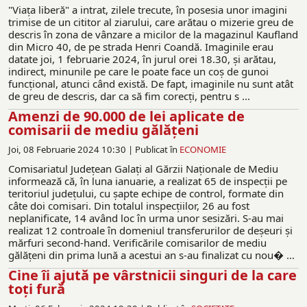
"Viața liberă" a intrat, zilele trecute, în posesia unor imagini
trimise de un cititor al ziarului, care arătau o mizerie greu de
descris în zona de vânzare a micilor de la magazinul Kaufland
din Micro 40, de pe strada Henri Coandă. Imaginile erau
datate joi, 1 februarie 2024, în jurul orei 18.30, și arătau,
indirect, minunile pe care le poate face un coș de gunoi
funcțional, atunci când există. De fapt, imaginile nu sunt atât
de greu de descris, dar ca să fim corecți, pentru s ...
Amenzi de 90.000 de lei aplicate de
comisarii de mediu gălățeni
Joi, 08 Februarie 2024 10:30 |
Publicat în
ECONOMIE
Comisariatul Județean Galați al Gărzii Naționale de Mediu
informează că, în luna ianuarie, a realizat 65 de inspecții pe
teritoriul județului, cu șapte echipe de control, formate din
câte doi comisari. Din totalul inspecțiilor, 26 au fost
neplanificate, 14 având loc în urma unor sesizări. S-au mai
realizat 12 controale în domeniul transferurilor de deșeuri și
mărfuri second-hand. Verificările comisarilor de mediu
gălățeni din prima lună a acestui an s-au finalizat cu nou� ...
Cine îi ajută pe vârstnicii singuri de la care
toți fură