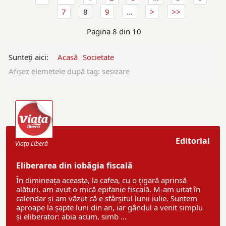
7
8
9
...
Pagina 8 din 10
Sunteți aici:
Acasă
Societate
Afişez elemetele după tag: sesizare
Editorial
Viaţa Liberă
Eliberarea din iobăgia fiscală
În dimineața aceasta, la cafea, cu o țigară aprinsă
alături, am avut o mică epifanie fiscală. M-am uitat în
calendar și am văzut că e sfârșitul lunii iulie. Suntem
aproape la șapte luni din an, iar gândul a venit simplu
și eliberator: abia acum, simb ...