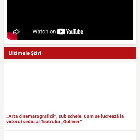
Ultimele Ştiri
„Arta cinematografică”, sub schele. Cum se lucrează la
viitorul sediu al Teatrului „Gulliver”