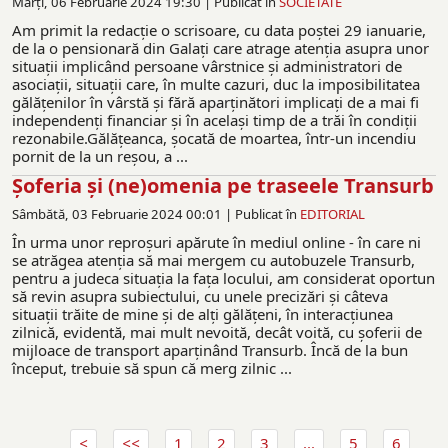
Marți, 06 Februarie 2024 19:30 |
Publicat în
SOCIETATE
Am primit la redacție o scrisoare, cu data poștei 29 ianuarie,
de la o pensionară din Galați care atrage atenția asupra unor
situații implicând persoane vârstnice și administratori de
asociații, situații care, în multe cazuri, duc la imposibilitatea
gălățenilor în vârstă și fără aparținători implicați de a mai fi
independenți financiar și în același timp de a trăi în condiții
rezonabile.Gălățeanca, șocată de moartea, într-un incendiu
pornit de la un reşou, a ...
Șoferia și (ne)omenia pe traseele Transurb
Sâmbătă, 03 Februarie 2024 00:01 |
Publicat în
EDITORIAL
În urma unor reproșuri apărute în mediul online - în care ni
se atrăgea atenția să mai mergem cu autobuzele Transurb,
pentru a judeca situația la fața locului, am considerat oportun
să revin asupra subiectului, cu unele precizări și câteva
situații trăite de mine și de alți gălățeni, în interacțiunea
zilnică, evidentă, mai mult nevoită, decât voită, cu șoferii de
mijloace de transport aparținând Transurb. Încă de la bun
început, trebuie să spun că merg zilnic ...
1
2
3
...
5
6