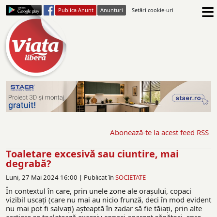
≡
Publica Anunt
Anunturi
Setări cookie-uri
Abonează-te la acest feed RSS
Toaletare excesivă sau ciuntire, mai
degrabă?
Luni, 27 Mai 2024 16:00 |
Publicat în
SOCIETATE
În contextul în care, prin unele zone ale oraşului, copaci
vizibil uscaţi (care nu mai au nicio frunză, deci în mod evident
nu mai pot fi salvaţi) aşteaptă în zadar să fie tăiaţi, prin alte