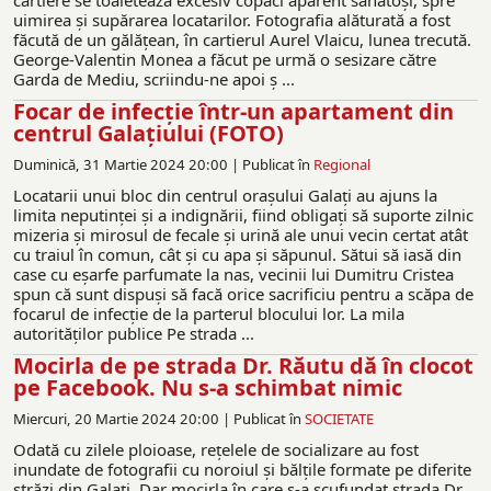
cartiere se toaletează excesiv copaci aparent sănătoşi, spre
uimirea şi supărarea locatarilor. Fotografia alăturată a fost
făcută de un gălăţean, în cartierul Aurel Vlaicu, lunea trecută.
George-Valentin Monea a făcut pe urmă o sesizare către
Garda de Mediu, scriindu-ne apoi ş ...
Focar de infecţie într-un apartament din
centrul Galațiului (FOTO)
Duminică, 31 Martie 2024 20:00 |
Publicat în
Regional
Locatarii unui bloc din centrul orașului Galați au ajuns la
limita neputinței și a indignării, fiind obligați să suporte zilnic
mizeria și mirosul de fecale și urină ale unui vecin certat atât
cu traiul în comun, cât și cu apa și săpunul. Sătui să iasă din
case cu eșarfe parfumate la nas, vecinii lui Dumitru Cristea
spun că sunt dispuși să facă orice sacrificiu pentru a scăpa de
focarul de infecție de la parterul blocului lor. La mila
autorităților publice Pe strada ...
Mocirla de pe strada Dr. Răutu dă în clocot
pe Facebook. Nu s-a schimbat nimic
Miercuri, 20 Martie 2024 20:00 |
Publicat în
SOCIETATE
Odată cu zilele ploioase, rețelele de socializare au fost
inundate de fotografii cu noroiul și bălțile formate pe diferite
străzi din Galați. Dar mocirla în care s-a scufundat strada Dr.