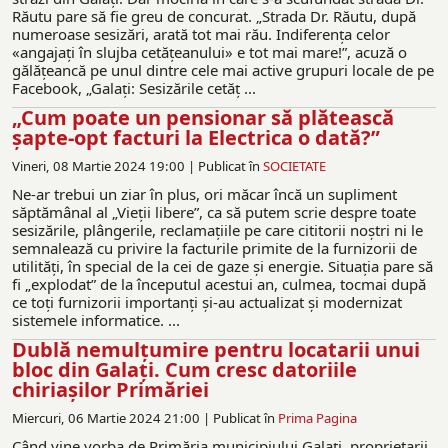
Răutu pare să fie greu de concurat. „Strada Dr. Răutu, după
numeroase sesizări, arată tot mai rău. Indiferența celor
«angajați în slujba cetățeanului» e tot mai mare!”, acuză o
gălățeancă pe unul dintre cele mai active grupuri locale de pe
Facebook, „Galați: Sesizările cetăț ...
„Cum poate un pensionar să plătească
șapte-opt facturi la Electrica o dată?”
Vineri, 08 Martie 2024 19:00 |
Publicat în
SOCIETATE
Ne-ar trebui un ziar în plus, ori măcar încă un supliment
săptămânal al „Vieții libere”, ca să putem scrie despre toate
sesizările, plângerile, reclamațiile pe care cititorii noștri ni le
semnalează cu privire la facturile primite de la furnizorii de
utilități, în special de la cei de gaze și energie. Situația pare să
fi „explodat” de la începutul acestui an, culmea, tocmai după
ce toți furnizorii importanți și-au actualizat și modernizat
sistemele informatice. ...
Dublă nemulțumire pentru locatarii unui
bloc din Galați. Cum cresc datoriile
chiriaşilor Primăriei
Miercuri, 06 Martie 2024 21:00 |
Publicat în
Prima Pagina
Când vine vorba de Primăria municipiului Galați, proprietarii