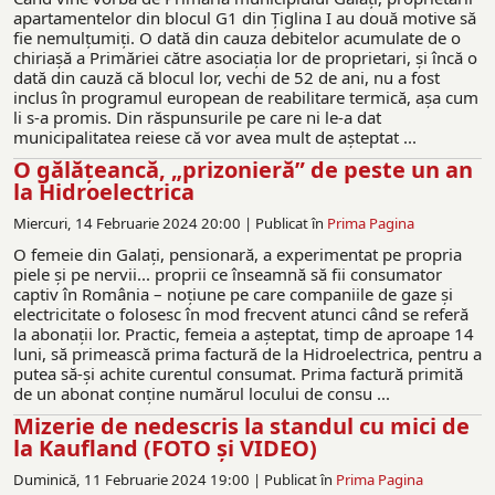
apartamentelor din blocul G1 din Țiglina I au două motive să
fie nemulțumiți. O dată din cauza debitelor acumulate de o
chiriașă a Primăriei către asociația lor de proprietari, și încă o
dată din cauză că blocul lor, vechi de 52 de ani, nu a fost
inclus în programul european de reabilitare termică, așa cum
li s-a promis. Din răspunsurile pe care ni le-a dat
municipalitatea reiese că vor avea mult de așteptat ...
O gălăţeancă, „prizonieră” de peste un an
la Hidroelectrica
Miercuri, 14 Februarie 2024 20:00 |
Publicat în
Prima Pagina
O femeie din Galați, pensionară, a experimentat pe propria
piele și pe nervii... proprii ce înseamnă să fii consumator
captiv în România – noțiune pe care companiile de gaze și
electricitate o folosesc în mod frecvent atunci când se referă
la abonații lor. Practic, femeia a așteptat, timp de aproape 14
luni, să primească prima factură de la Hidroelectrica, pentru a
putea să-și achite curentul consumat. Prima factură primită
de un abonat conține numărul locului de consu ...
Mizerie de nedescris la standul cu mici de
la Kaufland (FOTO și VIDEO)
Duminică, 11 Februarie 2024 19:00 |
Publicat în
Prima Pagina