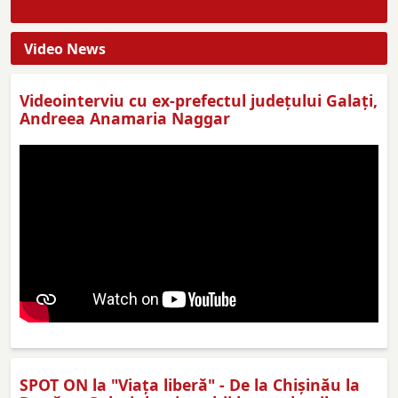
Video News
Videointerviu cu ex-prefectul judeţului Galaţi,
Andreea Anamaria Naggar
SPOT ON la "Viaţa liberă" - De la Chișinău la